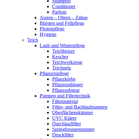
Shampoo
Conditioner
Parfum
Augen – Ohren – Zähne
Bürsten und Fellpflege
Pfotenpflege
Hygiene
Teich
Laub und Winterpflege
Teichheizer
Kescher
Teichwerkzeug
Teichnetz
Pflanzenpflege
Pflanzkörbe
Pflanzendünger
Pflanzsubstrat
Pumpen und Filtertechnik
Filtermaterial
Filter- und Bachlaufpumpen
Oberflächenskimmer
UVC Klärer
Durchlauffilter
Springbrunnenpumpe
Druckfilter