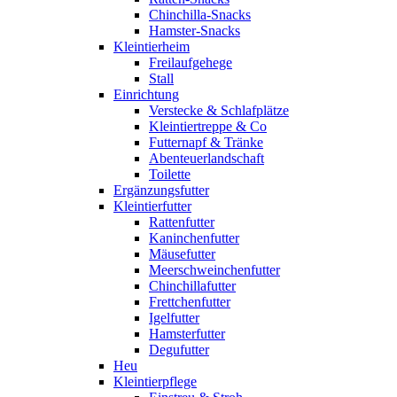
Chinchilla-Snacks
Hamster-Snacks
Kleintierheim
Freilaufgehege
Stall
Einrichtung
Verstecke & Schlafplätze
Kleintiertreppe & Co
Futternapf & Tränke
Abenteuerlandschaft
Toilette
Ergänzungsfutter
Kleintierfutter
Rattenfutter
Kaninchenfutter
Mäusefutter
Meerschweinchenfutter
Chinchillafutter
Frettchenfutter
Igelfutter
Hamsterfutter
Degufutter
Heu
Kleintierpflege