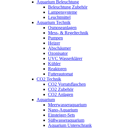
Aquarium Beleuchtung
Beleuchtung Zubehör
Lampensysteme
Leuchtmittel
Aquarium Technik
Osmoseanlagen
Mess- & Regeltechnik
Pumpen
Heizer
Abschäumer
Ozonisator
UVC Wasserklärer
Kühler
Reaktoren
Futterautomat
CO2 Technik
CO2 Vorratsflaschen
CO2 Zubehör
CO2 Anlagen
Aquarium
Meerwasseraquarium
Nano-Aquarium
Einsteiger-Sets
Süßwasseraquarium
Aquarium Unterschrank