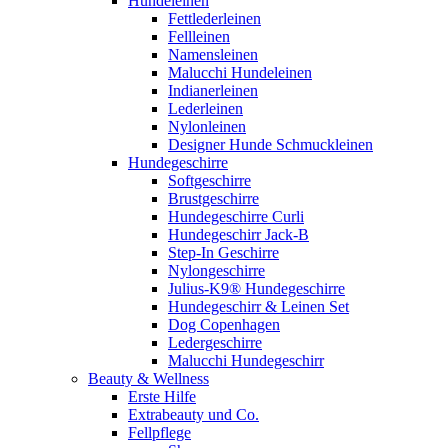
Hundeleinen
Fettlederleinen
Fellleinen
Namensleinen
Malucchi Hundeleinen
Indianerleinen
Lederleinen
Nylonleinen
Designer Hunde Schmuckleinen
Hundegeschirre
Softgeschirre
Brustgeschirre
Hundegeschirre Curli
Hundegeschirr Jack-B
Step-In Geschirre
Nylongeschirre
Julius-K9® Hundegeschirre
Hundegeschirr & Leinen Set
Dog Copenhagen
Ledergeschirre
Malucchi Hundegeschirr
Beauty & Wellness
Erste Hilfe
Extrabeauty und Co.
Fellpflege