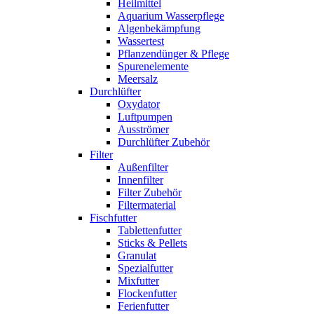
Heilmittel
Aquarium Wasserpflege
Algenbekämpfung
Wassertest
Pflanzendünger & Pflege
Spurenelemente
Meersalz
Durchlüfter
Oxydator
Luftpumpen
Ausströmer
Durchlüfter Zubehör
Filter
Außenfilter
Innenfilter
Filter Zubehör
Filtermaterial
Fischfutter
Tablettenfutter
Sticks & Pellets
Granulat
Spezialfutter
Mixfutter
Flockenfutter
Ferienfutter