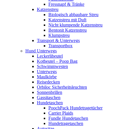
Fressnapf & Tränke
Katzenstreu
Biologisch abbaubare Streu
Katzenstreu mit Duft
Nicht klumpende Katzenstreu
Bentonit Katzenstreu
Klumpstreu
Transport & Unterwegs
Transportbox
Hund Unterwegs
Leckerlibeutel
Kotbeutel – Poop Bag
Schwimmwesten
Unterwegs
Maulkörbe
Reisedecken
Orbiloc Sicherheitsleuchten
Sonnenbrillen
Gassitaschen
Hundetaschen
PoochPack Hundetragetücher
Carrier Plaids
Fundle Hundetaschen
Hundetragetaschen
Autositze