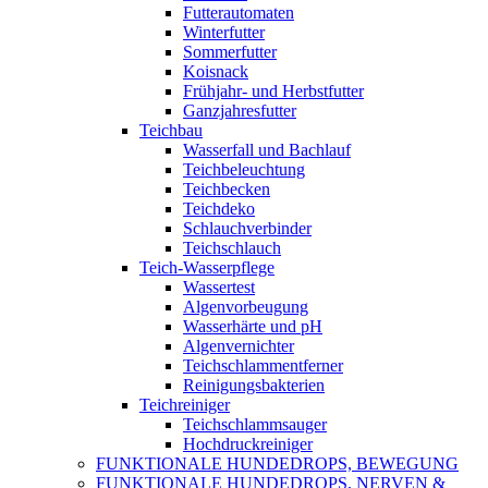
Futterautomaten
Winterfutter
Sommerfutter
Koisnack
Frühjahr- und Herbstfutter
Ganzjahresfutter
Teichbau
Wasserfall und Bachlauf
Teichbeleuchtung
Teichbecken
Teichdeko
Schlauchverbinder
Teichschlauch
Teich-Wasserpflege
Wassertest
Algenvorbeugung
Wasserhärte und pH
Algenvernichter
Teichschlammentferner
Reinigungsbakterien
Teichreiniger
Teichschlammsauger
Hochdruckreiniger
FUNKTIONALE HUNDEDROPS, BEWEGUNG
FUNKTIONALE HUNDEDROPS, NERVEN &