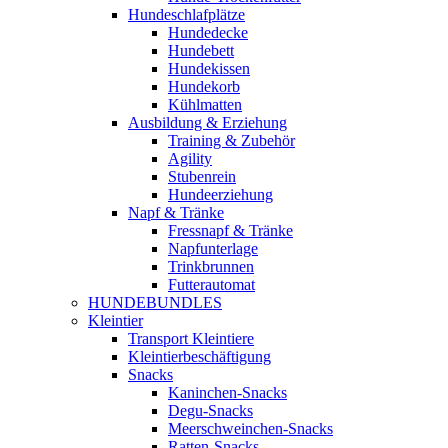
Hundeschlafplätze
Hundedecke
Hundebett
Hundekissen
Hundekorb
Kühlmatten
Ausbildung & Erziehung
Training & Zubehör
Agility
Stubenrein
Hundeerziehung
Napf & Tränke
Fressnapf & Tränke
Napfunterlage
Trinkbrunnen
Futterautomat
HUNDEBUNDLES
Kleintier
Transport Kleintiere
Kleintierbeschäftigung
Snacks
Kaninchen-Snacks
Degu-Snacks
Meerschweinchen-Snacks
Ratten-Snacks