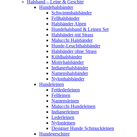
Halsband – Leine & Geschirr
Hundehalsbänder
Schwimmhalsbänder
Fellhalsbänder
Halsbänder Alpen
Hundehalsband & Leinen Set
Halsbänder mit Strass
Malucchi Halsbänder
Hunde-Leuchthalsbänder
Halsbänder ohne Strass
Kühlhalsbänder
Motivhalsbänder
Indianerhalsbänder
Namenshalsbänder
Nylonhalsbänder
Hundeleinen
Fettlederleinen
Fellleinen
Namensleinen
Malucchi Hundeleinen
Indianerleinen
Lederleinen
Nylonleinen
Designer Hunde Schmuckleinen
Hundegeschirre