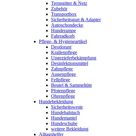
Trenngitter & Netz
Zubehör
Transportbox
Sicherheitsgurt & Adapter
Autoschondecke
Hunderampe
Fahrradkorb
Pflege- & Hygieneartikel
Deodorant
Krallenpflege
Ungezieferbekämpfung
Desinfektionsmittel
Zahnpflege
Augenpflege
Fellpflege
Beutel & Sammeltüte
Pfotenpflege
Ohrenpflege
Hundebekleidung
Sicherheitsweste
Hundehalstuch
Hundemantel
Hundeschuhe
weitere Bekleidung
Alltagshelfer