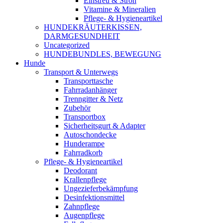
Einstreu & Stroh
Vitamine & Mineralien
Pflege- & Hygieneartikel
HUNDEKRÄUTERKISSEN,
DARMGESUNDHEIT
Uncategorized
HUNDEBUNDLES, BEWEGUNG
Hunde
Transport & Unterwegs
Transporttasche
Fahrradanhänger
Trenngitter & Netz
Zubehör
Transportbox
Sicherheitsgurt & Adapter
Autoschondecke
Hunderampe
Fahrradkorb
Pflege- & Hygieneartikel
Deodorant
Krallenpflege
Ungezieferbekämpfung
Desinfektionsmittel
Zahnpflege
Augenpflege