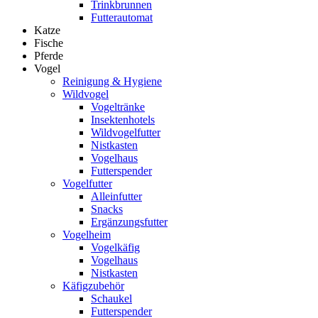
Trinkbrunnen
Futterautomat
Katze
Fische
Pferde
Vogel
Reinigung & Hygiene
Wildvogel
Vogeltränke
Insektenhotels
Wildvogelfutter
Nistkasten
Vogelhaus
Futterspender
Vogelfutter
Alleinfutter
Snacks
Ergänzungsfutter
Vogelheim
Vogelkäfig
Vogelhaus
Nistkasten
Käfigzubehör
Schaukel
Futterspender