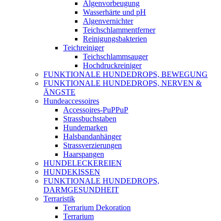
Algenvorbeugung
Wasserhärte und pH
Algenvernichter
Teichschlammentferner
Reinigungsbakterien
Teichreiniger
Teichschlammsauger
Hochdruckreiniger
FUNKTIONALE HUNDEDROPS, BEWEGUNG
FUNKTIONALE HUNDEDROPS, NERVEN &
ÄNGSTE
Hundeaccessoires
Accessoires-PuPPuP
Strassbuchstaben
Hundemarken
Halsbandanhänger
Strassverzierungen
Haarspangen
HUNDELECKEREIEN
HUNDEKISSEN
FUNKTIONALE HUNDEDROPS,
DARMGESUNDHEIT
Terraristik
Terrarium Dekoration
Terrarium