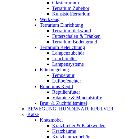
Glasterrarium
Terrarium Zubehör
Kunststoffterrarium
Werkzeug
Terrarium Einrichtung
Terrariumrückwand
Futterschalen & Tränken
Terrarium Bodengrund
Terrarium Beleuchtung
Lampenzubehör
Leuchtmittel
Lampensysteme
Klimaregelung
Temperatur
Luftbefeuchter
Rund ums Reptil
Reptilienfutter
Vitamine & Mineralstoffe
Brut- & Zuchthilfsmittel
BEWEGUNG, HUNDENATURPULVER
Katze
Kratzmöbel
Kratzbretter & Kratzwellen
Kratzbäume
Kratzbaumzubehör