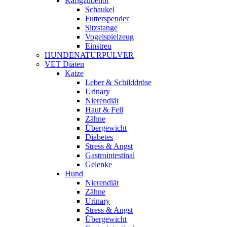
Käfigzubehör
Schaukel
Futterspender
Sitzstange
Vogelspielzeug
Einstreu
HUNDENATURPULVER
VET Diäten
Katze
Leber & Schilddrüse
Urinary
Nierendiät
Haut & Fell
Zähne
Übergewicht
Diabetes
Stress & Angst
Gastrointestinal
Gelenke
Hund
Nierendiät
Zähne
Urinary
Stress & Angst
Übergewicht