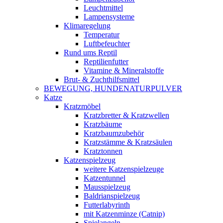
Leuchtmittel
Lampensysteme
Klimaregelung
Temperatur
Luftbefeuchter
Rund ums Reptil
Reptilienfutter
Vitamine & Mineralstoffe
Brut- & Zuchthilfsmittel
BEWEGUNG, HUNDENATURPULVER
Katze
Kratzmöbel
Kratzbretter & Kratzwellen
Kratzbäume
Kratzbaumzubehör
Kratzstämme & Kratzsäulen
Kratztonnen
Katzenspielzeug
weitere Katzenspielzeuge
Katzentunnel
Mausspielzeug
Baldrianspielzeug
Futterlabyrinth
mit Katzenminze (Catnip)
Spielangeln