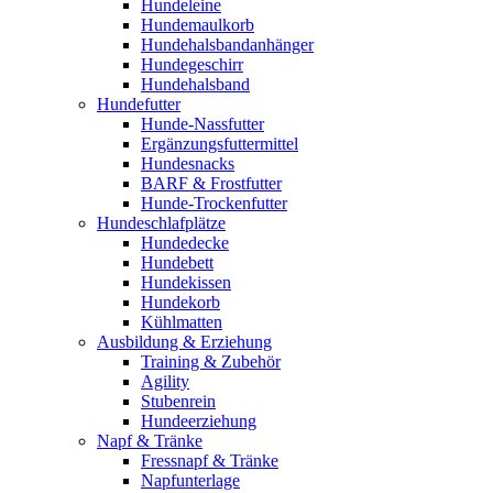
Hundeleine
Hundemaulkorb
Hundehalsbandanhänger
Hundegeschirr
Hundehalsband
Hundefutter
Hunde-Nassfutter
Ergänzungsfuttermittel
Hundesnacks
BARF & Frostfutter
Hunde-Trockenfutter
Hundeschlafplätze
Hundedecke
Hundebett
Hundekissen
Hundekorb
Kühlmatten
Ausbildung & Erziehung
Training & Zubehör
Agility
Stubenrein
Hundeerziehung
Napf & Tränke
Fressnapf & Tränke
Napfunterlage