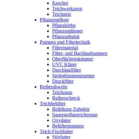
Kescher
Teichwerkzeug
Teichnetz
Pflanzenpflege
Pflanzkörbe
Pflanzendünger
Pflanzsubstrat
Pumpen und Filtertechnik
Filtermaterial
Filter- und Bachlaufpumpen
Oberflächenskimmer
UVC Klärer
Durchlauffilter
Springbrunnenpumpe
Druckfilter
Reiherabwehr
Teichzaun
Reiherschreck
Teichbelüfter
Belüftung Zubehör
Sauerstoffanreicherung
Oxydator
Belüfterpumpen
Teich-Fischfutter
Störfutter