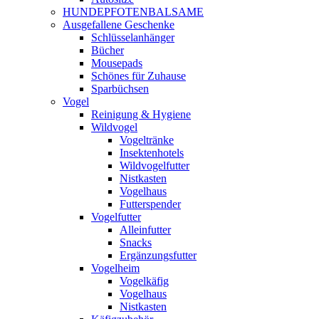
HUNDEPFOTENBALSAME
Ausgefallene Geschenke
Schlüsselanhänger
Bücher
Mousepads
Schönes für Zuhause
Sparbüchsen
Vogel
Reinigung & Hygiene
Wildvogel
Vogeltränke
Insektenhotels
Wildvogelfutter
Nistkasten
Vogelhaus
Futterspender
Vogelfutter
Alleinfutter
Snacks
Ergänzungsfutter
Vogelheim
Vogelkäfig
Vogelhaus
Nistkasten