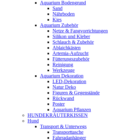
Aquarium Bodengrund
Sand
Nährboden
Kies
Aquarium Zubehör
Netze & Fangvorrichtungen
Silikon und Kleber
Schlauch & Zubehör
Ablaichkästen
Artemia-Aufzucht
Fütterungszubehör
Reinigung
Werkzeuge
Aquarium Dekoration
LED-Dekoration
Natur Deko
Figuren & Gegenstände
Rückwand
Poster
Aquarium Pflanzen
HUNDEKRÄUTERKISSEN
Hund
Transport & Unterwegs
Transporttasche
Fahrradanhänger