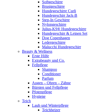
Softgeschirre
Brustgeschirre
Hundegeschirre Curli
Hundegeschirr Jack-B
Step-In Geschirre
Nylongeschirre
Julius-K9® Hundegeschirre
Hundegeschirr & Leinen Set
Dog Copenhagen
Ledergeschirre
Malucchi Hundegeschirr
Beauty & Wellness
Erste Hilfe
Extrabeauty und Co.
Fellpflege
Shampoo
Conditioner
Parfum
Augen – Ohren – Zähne
Bürsten und Fellpflege
Pfotenpflege
Hygiene
Teich
Laub und Winterpflege
Teichheizer