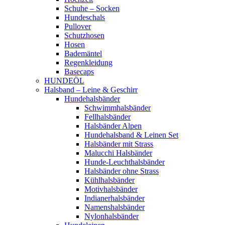
Schuhe – Socken
Hundeschals
Pullover
Schutzhosen
Hosen
Bademäntel
Regenkleidung
Basecaps
HUNDEÖL
Halsband – Leine & Geschirr
Hundehalsbänder
Schwimmhalsbänder
Fellhalsbänder
Halsbänder Alpen
Hundehalsband & Leinen Set
Halsbänder mit Strass
Malucchi Halsbänder
Hunde-Leuchthalsbänder
Halsbänder ohne Strass
Kühlhalsbänder
Motivhalsbänder
Indianerhalsbänder
Namenshalsbänder
Nylonhalsbänder