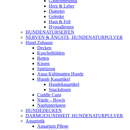
Gastrointestinal
Herz & Leber
Diabetes
Gelenke
Haut & Fell
Hypoallergen
HUNDENATURSEIFEN
NERVEN & ÄNGSTE, HUNDENATURPULVER
Hund Zuhause
Decken
Kuschelhöhlen
Betten
Kissen
Spielzeug
Aqua Kühlmatten Hunde
Hunde Kauartikel
Hundekauartikel
Snackdosen
Cuddle Cups
Näpfe – Bowls
Napfunterlagen
HUNDEDECKEN
DARMGESUNDHEIT, HUNDENATURPULVER
Aquaristik
Aquarium Pflege