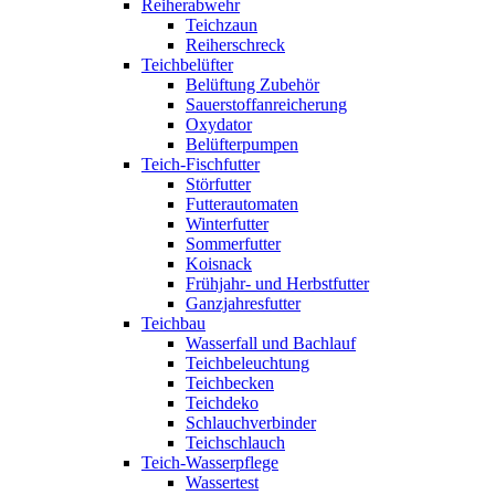
Reiherabwehr
Teichzaun
Reiherschreck
Teichbelüfter
Belüftung Zubehör
Sauerstoffanreicherung
Oxydator
Belüfterpumpen
Teich-Fischfutter
Störfutter
Futterautomaten
Winterfutter
Sommerfutter
Koisnack
Frühjahr- und Herbstfutter
Ganzjahresfutter
Teichbau
Wasserfall und Bachlauf
Teichbeleuchtung
Teichbecken
Teichdeko
Schlauchverbinder
Teichschlauch
Teich-Wasserpflege
Wassertest