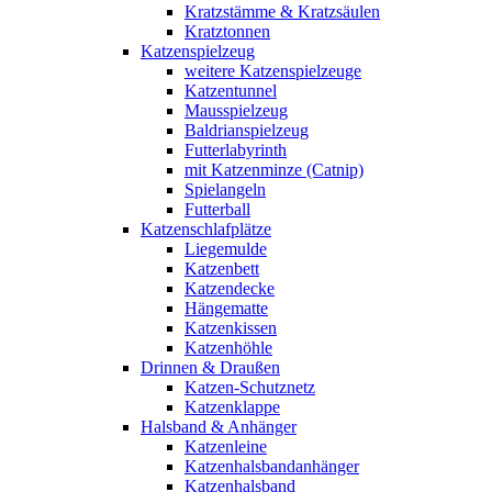
Kratzstämme & Kratzsäulen
Kratztonnen
Katzenspielzeug
weitere Katzenspielzeuge
Katzentunnel
Mausspielzeug
Baldrianspielzeug
Futterlabyrinth
mit Katzenminze (Catnip)
Spielangeln
Futterball
Katzenschlafplätze
Liegemulde
Katzenbett
Katzendecke
Hängematte
Katzenkissen
Katzenhöhle
Drinnen & Draußen
Katzen-Schutznetz
Katzenklappe
Halsband & Anhänger
Katzenleine
Katzenhalsbandanhänger
Katzenhalsband