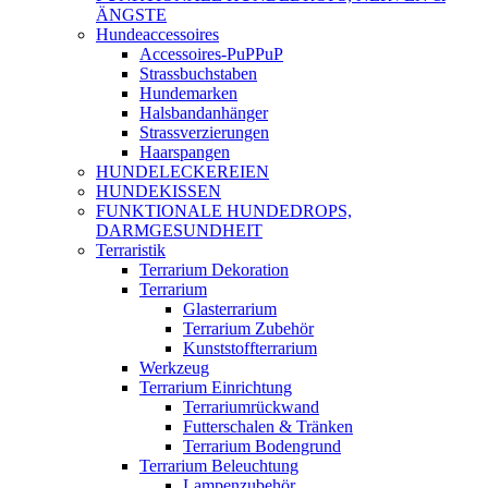
ÄNGSTE
Hundeaccessoires
Accessoires-PuPPuP
Strassbuchstaben
Hundemarken
Halsbandanhänger
Strassverzierungen
Haarspangen
HUNDELECKEREIEN
HUNDEKISSEN
FUNKTIONALE HUNDEDROPS,
DARMGESUNDHEIT
Terraristik
Terrarium Dekoration
Terrarium
Glasterrarium
Terrarium Zubehör
Kunststoffterrarium
Werkzeug
Terrarium Einrichtung
Terrariumrückwand
Futterschalen & Tränken
Terrarium Bodengrund
Terrarium Beleuchtung
Lampenzubehör