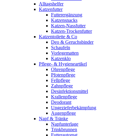
Alltagshelfer
Katzenfutter
Futterergänzung
Katzensnacks
Katzen-Nassfutter
Katzen-Trockenfutter
Katzentoilette & Co
Deo & Geruchsbinder
Schaufeln
Vorlegematten
Katzenklo
Pflege- & Hygieneartikel
Ohrenpflege
Pfotenpflege
Fellpflege
Zahnpflege
Desinfektionsmittel
Krallenpflege
Deodorant
Ungezieferbekämpfung
Augenpflege
Napf & Tränke
Napfunterlage
Trinkbrunnen
Futterautomat