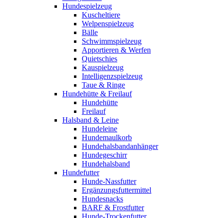
Hundespielzeug
Kuscheltiere
Welpenspielzeug
Bälle
Schwimmspielzeug
Apportieren & Werfen
Quietschies
Kauspielzeug
Intelligenzspielzeug
Taue & Ringe
Hundehütte & Freilauf
Hundehütte
Freilauf
Halsband & Leine
Hundeleine
Hundemaulkorb
Hundehalsbandanhänger
Hundegeschirr
Hundehalsband
Hundefutter
Hunde-Nassfutter
Ergänzungsfuttermittel
Hundesnacks
BARF & Frostfutter
Hunde-Trockenfutter