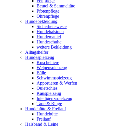
Fellpflege
Beutel & Sammeltüte
Pfotenpflege
Ohrenpflege
Hundebekleidung
Sicherheitsweste
Hundehalstuch
Hundemantel
Hundeschuhe
weitere Bekleidung
Alltagshelfer
Hundespielzeug
Kuscheltiere
Welpenspielzeug
Bälle
Schwimmspielzeug
Apportieren & Werfen
Quietschies
Kauspielzeug
Intelligenzspielzeug
Taue & Ringe
Hundehütte & Freilauf
Hundehütte
Freilauf
Halsband & Leine