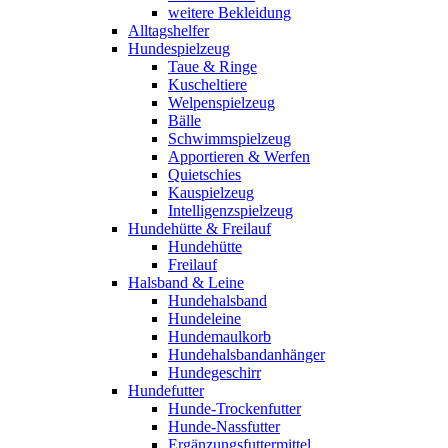
weitere Bekleidung
Alltagshelfer
Hundespielzeug
Taue & Ringe
Kuscheltiere
Welpenspielzeug
Bälle
Schwimmspielzeug
Apportieren & Werfen
Quietschies
Kauspielzeug
Intelligenzspielzeug
Hundehütte & Freilauf
Hundehütte
Freilauf
Halsband & Leine
Hundehalsband
Hundeleine
Hundemaulkorb
Hundehalsbandanhänger
Hundegeschirr
Hundefutter
Hunde-Trockenfutter
Hunde-Nassfutter
Ergänzungsfuttermittel