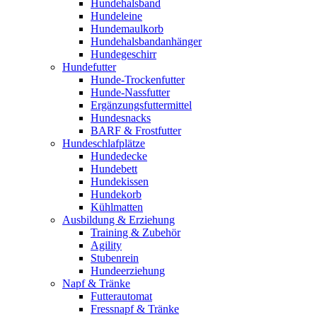
Hundehalsband
Hundeleine
Hundemaulkorb
Hundehalsbandanhänger
Hundegeschirr
Hundefutter
Hunde-Trockenfutter
Hunde-Nassfutter
Ergänzungsfuttermittel
Hundesnacks
BARF & Frostfutter
Hundeschlafplätze
Hundedecke
Hundebett
Hundekissen
Hundekorb
Kühlmatten
Ausbildung & Erziehung
Training & Zubehör
Agility
Stubenrein
Hundeerziehung
Napf & Tränke
Futterautomat
Fressnapf & Tränke