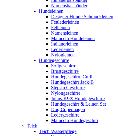
Indianerhalsbänder
Namenshalsbänder
Hundeleinen
Designer Hunde Schmuckleinen
Fettlederleinen
Fellleinen
Namensleinen
Malucchi Hundeleinen
Indianerleinen
Lederleinen
Nylonleinen
Hundegeschirre
Softgeschirre
Brustgeschirre
Hundegeschirre Curli
Hundegeschirr Jack-B
Step-In Geschirre
Nylongeschirre
Julius-K9® Hundegeschirre
Hundegeschirr & Leinen Set
Dog Copenhagen
Ledergeschirre
Malucchi Hundegeschirr
Teich
Teich-Wasserpflege