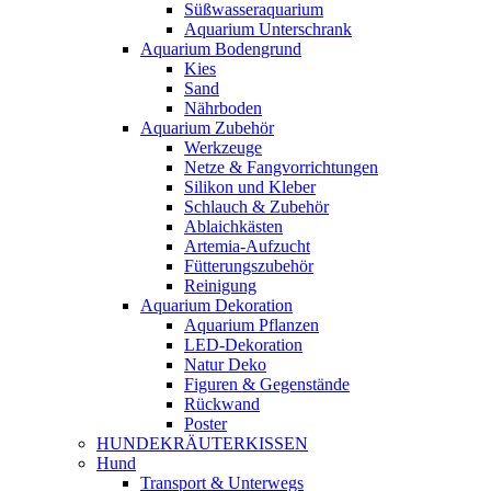
Süßwasseraquarium
Aquarium Unterschrank
Aquarium Bodengrund
Kies
Sand
Nährboden
Aquarium Zubehör
Werkzeuge
Netze & Fangvorrichtungen
Silikon und Kleber
Schlauch & Zubehör
Ablaichkästen
Artemia-Aufzucht
Fütterungszubehör
Reinigung
Aquarium Dekoration
Aquarium Pflanzen
LED-Dekoration
Natur Deko
Figuren & Gegenstände
Rückwand
Poster
HUNDEKRÄUTERKISSEN
Hund
Transport & Unterwegs