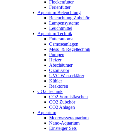
Flockenfutter
Ferienfutter
Aquarium Beleuchtung
Beleuchtung Zubehör
Lampensysteme
Leuchtmittel
Aquarium Technik
Futterautomat
Osmoseanlagen
Mess- & Regeltechnik
Pumpen
Heizer
Abschäumer
Ozonisator
UVC Wasserklärer
Kühler
Reaktoren
CO2 Technik
CO2 Vorratsflaschen
CO2 Zubehör
CO2 Anlagen
Aquarium
Meerwasseraquarium
Nano-Aquarium
Einsteiger-Sets