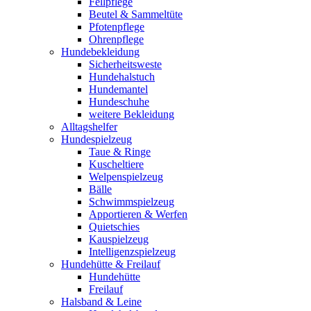
Fellpflege
Beutel & Sammeltüte
Pfotenpflege
Ohrenpflege
Hundebekleidung
Sicherheitsweste
Hundehalstuch
Hundemantel
Hundeschuhe
weitere Bekleidung
Alltagshelfer
Hundespielzeug
Taue & Ringe
Kuscheltiere
Welpenspielzeug
Bälle
Schwimmspielzeug
Apportieren & Werfen
Quietschies
Kauspielzeug
Intelligenzspielzeug
Hundehütte & Freilauf
Hundehütte
Freilauf
Halsband & Leine