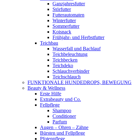
Ganzjahresfutter
Störfutter
Futterautomaten
Winterfutter
Sommerfutter
Koisnack
Frühjahr- und Herbstfutter
Teichbau
Wasserfall und Bachlauf
Teichbeleuchtung
Teichbecken
Teichdeko
Schlauchverbinder
Teichschlauch
FUNKTIONALE HUNDEDROPS, BEWEGUNG
Beauty & Wellness
Erste Hilfe
Extrabeauty und Co.
Fellpflege
Shampoo
Conditioner
Parfum
Augen – Ohren – Zähne
Bürsten und Fellpflege
Pfotenpflege