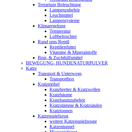
Terrarium Beleuchtung
Lampenzubehör
Leuchtmittel
Lampensysteme
Klimaregelung
Temperatur
Luftbefeuchter
Rund ums Reptil
Reptilienfutter
Vitamine & Mineralstoffe
Brut- & Zuchthilfsmittel
BEWEGUNG, HUNDENATURPULVER
Katze
Transport & Unterwegs
Transportbox
Kratzmöbel
Kratzbretter & Kratzwellen
Kratzbäume
Kratzbaumzubehör
Kratzstämme & Kratzsäulen
Kratztonnen
Katzenspielzeug
weitere Katzenspielzeuge
Katzentunnel
Mausspielzeug