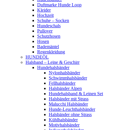
Duftmarke Hunde Loop
Kleider
Hochzeit
Schuhe – Socken
Hundeschals
Pullover
Schutzhosen
Hosen
Bademäntel
Regenkleidung
HUNDEÖL
Halsband – Leine & Geschirr
Hundehalsbänder
Nylonhalsbänder
Schwimmhalsbänder
Fellhalsbänder
Halsbänder Alpen
Hundehalsband & Leinen Set
Halsbänder mit Strass
Malucchi Halsbänder
Hunde-Leuchthalsbänder
Halsbänder ohne Strass
Kühlhalsbänder
Motivhalsbänder