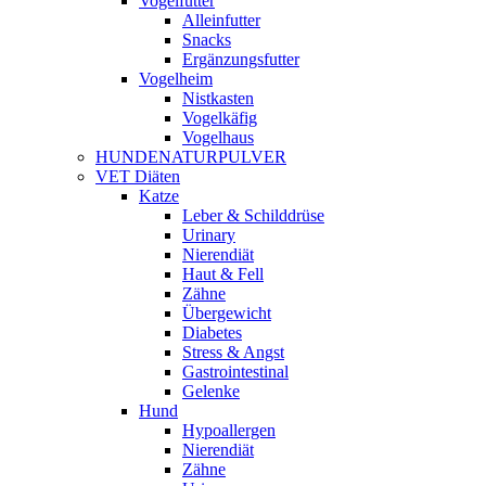
Vogelfutter
Alleinfutter
Snacks
Ergänzungsfutter
Vogelheim
Nistkasten
Vogelkäfig
Vogelhaus
HUNDENATURPULVER
VET Diäten
Katze
Leber & Schilddrüse
Urinary
Nierendiät
Haut & Fell
Zähne
Übergewicht
Diabetes
Stress & Angst
Gastrointestinal
Gelenke
Hund
Hypoallergen
Nierendiät
Zähne