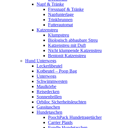
Napf & Tränke
Fressnapf & Tränke
Napfunterlage
Trinkbrunnen
Futterautomat
Katzenstreu
Klumpstreu
Biologisch abbaubare Streu
Katzenstreu mit Duft
Nicht klumpende Katzenstreu
Bentonit Katzenstreu
Hund Unterwegs
Leckerlibeutel
Kotbeutel – Poop Bag
Unterwegs
Schwimmwesten
Maulkörbe
Reisedecken
Sonnenbrillen
Orbiloc Sicherheitsleuchten
Gassitaschen
Hundetaschen
PoochPack Hundetragetücher
Carrier Plaids
Fundle Hundetaschen