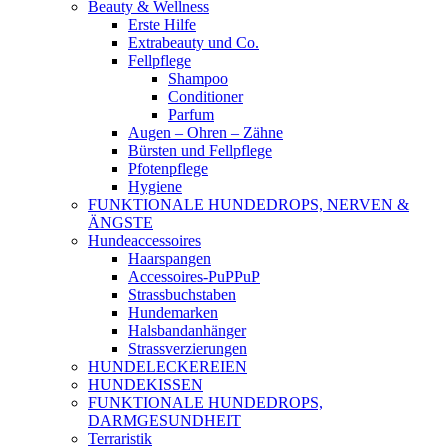
Beauty & Wellness
Erste Hilfe
Extrabeauty und Co.
Fellpflege
Shampoo
Conditioner
Parfum
Augen – Ohren – Zähne
Bürsten und Fellpflege
Pfotenpflege
Hygiene
FUNKTIONALE HUNDEDROPS, NERVEN &
ÄNGSTE
Hundeaccessoires
Haarspangen
Accessoires-PuPPuP
Strassbuchstaben
Hundemarken
Halsbandanhänger
Strassverzierungen
HUNDELECKEREIEN
HUNDEKISSEN
FUNKTIONALE HUNDEDROPS,
DARMGESUNDHEIT
Terraristik