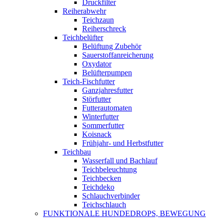
Druckfilter
Reiherabwehr
Teichzaun
Reiherschreck
Teichbelüfter
Belüftung Zubehör
Sauerstoffanreicherung
Oxydator
Belüfterpumpen
Teich-Fischfutter
Ganzjahresfutter
Störfutter
Futterautomaten
Winterfutter
Sommerfutter
Koisnack
Frühjahr- und Herbstfutter
Teichbau
Wasserfall und Bachlauf
Teichbeleuchtung
Teichbecken
Teichdeko
Schlauchverbinder
Teichschlauch
FUNKTIONALE HUNDEDROPS, BEWEGUNG