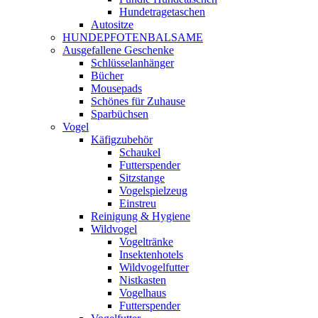
Hundetragetaschen
Autositze
HUNDEPFOTENBALSAME
Ausgefallene Geschenke
Schlüsselanhänger
Bücher
Mousepads
Schönes für Zuhause
Sparbüchsen
Vogel
Käfigzubehör
Schaukel
Futterspender
Sitzstange
Vogelspielzeug
Einstreu
Reinigung & Hygiene
Wildvogel
Vogeltränke
Insektenhotels
Wildvogelfutter
Nistkasten
Vogelhaus
Futterspender