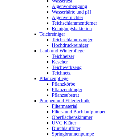
Wassertest
Algenvorbeugung
Wasserhärte und pH
Algenvernichter
Teichschlammentferner
Reinigungsbakterien
Teichreiniger
Teichschlammsauger
Hochdruckreiniger
Laub und Winterpflege
Teichheizer
Kescher
Teichwerkzeug
Teichnetz
Pflanzenpflege
Pflanzkörbe
Pflanzendünger
Pflanzsubstrat
Pumpen und Filtertechnik
Filtermaterial
Filter- und Bachlaufpumpen
Oberflächenskimmer
UVC Klärer
Durchlauffilter
Springbrunnenpumpe