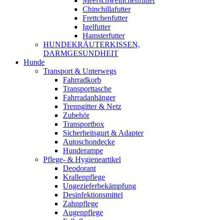
Meerschweinchenfutter
Chinchillafutter
Frettchenfutter
Igelfutter
Hamsterfutter
HUNDEKRÄUTERKISSEN,
DARMGESUNDHEIT
Hunde
Transport & Unterwegs
Fahrradkorb
Transporttasche
Fahrradanhänger
Trenngitter & Netz
Zubehör
Transportbox
Sicherheitsgurt & Adapter
Autoschondecke
Hunderampe
Pflege- & Hygieneartikel
Deodorant
Krallenpflege
Ungezieferbekämpfung
Desinfektionsmittel
Zahnpflege
Augenpflege