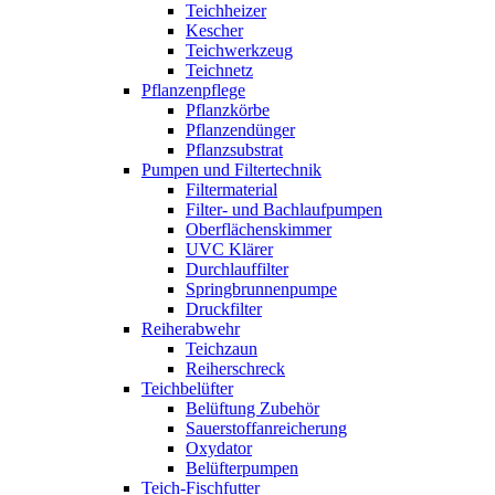
Teichheizer
Kescher
Teichwerkzeug
Teichnetz
Pflanzenpflege
Pflanzkörbe
Pflanzendünger
Pflanzsubstrat
Pumpen und Filtertechnik
Filtermaterial
Filter- und Bachlaufpumpen
Oberflächenskimmer
UVC Klärer
Durchlauffilter
Springbrunnenpumpe
Druckfilter
Reiherabwehr
Teichzaun
Reiherschreck
Teichbelüfter
Belüftung Zubehör
Sauerstoffanreicherung
Oxydator
Belüfterpumpen
Teich-Fischfutter