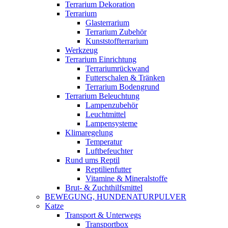
Terrarium Dekoration
Terrarium
Glasterrarium
Terrarium Zubehör
Kunststoffterrarium
Werkzeug
Terrarium Einrichtung
Terrariumrückwand
Futterschalen & Tränken
Terrarium Bodengrund
Terrarium Beleuchtung
Lampenzubehör
Leuchtmittel
Lampensysteme
Klimaregelung
Temperatur
Luftbefeuchter
Rund ums Reptil
Reptilienfutter
Vitamine & Mineralstoffe
Brut- & Zuchthilfsmittel
BEWEGUNG, HUNDENATURPULVER
Katze
Transport & Unterwegs
Transportbox