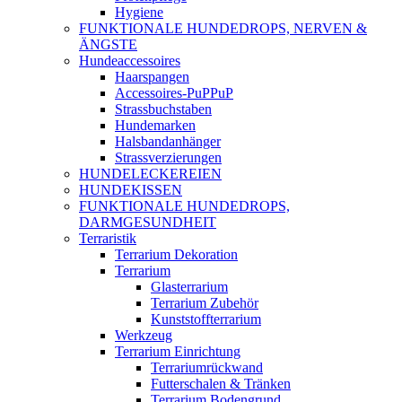
Hygiene
FUNKTIONALE HUNDEDROPS, NERVEN &
ÄNGSTE
Hundeaccessoires
Haarspangen
Accessoires-PuPPuP
Strassbuchstaben
Hundemarken
Halsbandanhänger
Strassverzierungen
HUNDELECKEREIEN
HUNDEKISSEN
FUNKTIONALE HUNDEDROPS,
DARMGESUNDHEIT
Terraristik
Terrarium Dekoration
Terrarium
Glasterrarium
Terrarium Zubehör
Kunststoffterrarium
Werkzeug
Terrarium Einrichtung
Terrariumrückwand
Futterschalen & Tränken
Terrarium Bodengrund