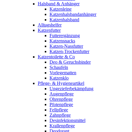
Halsband & Anhänger
Katzenleine
Katzenhalsbandanhänger
Katzenhalsband
Alltagshelfer
Katzenfutter
Futterergänzung
Katzensnacks
Katzen-Nassfutter
Katzen-Trockenfutter
Katzentoilette & Co
Deo & Geruchsbinder
Schaufeln
Vorlegematten
Katzenklo
Pflege- & Hygieneartikel
Ungezieferbekämpfung
Augenpflege
Ohrenpflege
Pfotenpflege
Fellpflege
Zahnpflege
Desinfektionsmittel
Krallenpflege
Deodorant