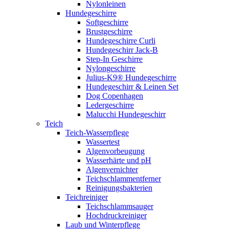
Nylonleinen
Hundegeschirre
Softgeschirre
Brustgeschirre
Hundegeschirre Curli
Hundegeschirr Jack-B
Step-In Geschirre
Nylongeschirre
Julius-K9® Hundegeschirre
Hundegeschirr & Leinen Set
Dog Copenhagen
Ledergeschirre
Malucchi Hundegeschirr
Teich
Teich-Wasserpflege
Wassertest
Algenvorbeugung
Wasserhärte und pH
Algenvernichter
Teichschlammentferner
Reinigungsbakterien
Teichreiniger
Teichschlammsauger
Hochdruckreiniger
Laub und Winterpflege