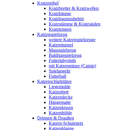
Kratzmöbel
Kratzbretter & Kratzwellen
Kratzbäume
Kratzbaumzubehör
Kratzstämme & Kratzsäulen
Kratztonnen
Katzenspielzeug
weitere Katzenspielzeuge
Katzentunnel
Mausspielzeug
Baldrianspielzeug
Futterlabyrinth
mit Katzenminze (Catnip)
Spielangeln
Futterball
Katzenschlafplätze
Liegemulde
Katzenbett
Katzendecke
Hängematte
Katzenkissen
Katzenhöhle
Drinnen & Draußen
Katzen-Schutznetz
Katzenklappe