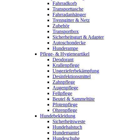
Fahrradkorb
Transporttasche
Fahrradanhänger
Trenngitter & Netz
Zubehör
Transportbox
Sicherheitsgurt & Adapter
Autoschondecke
Hunderampe
Pflege- & Hygieneartikel
Deodorant
Krallenpflege
Ungezieferbekämpfung
Desinfektionsmittel
Zahnpflege
Augenpflege
Fellpflege
Beutel & Sammeltüte
Pfotenpflege
Ohrenpflege
Hundebekleidung
Sicherheitsweste
Hundehalstuch
Hundemantel
Hundeschuhe