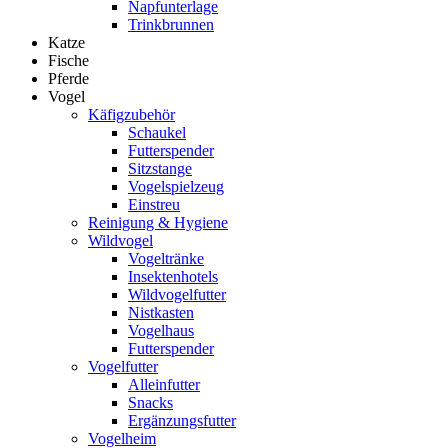
Napfunterlage
Trinkbrunnen
Katze
Fische
Pferde
Vogel
Käfigzubehör
Schaukel
Futterspender
Sitzstange
Vogelspielzeug
Einstreu
Reinigung & Hygiene
Wildvogel
Vogeltränke
Insektenhotels
Wildvogelfutter
Nistkasten
Vogelhaus
Futterspender
Vogelfutter
Alleinfutter
Snacks
Ergänzungsfutter
Vogelheim