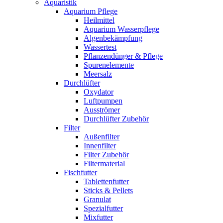
Aquaristik
Aquarium Pflege
Heilmittel
Aquarium Wasserpflege
Algenbekämpfung
Wassertest
Pflanzendünger & Pflege
Spurenelemente
Meersalz
Durchlüfter
Oxydator
Luftpumpen
Ausströmer
Durchlüfter Zubehör
Filter
Außenfilter
Innenfilter
Filter Zubehör
Filtermaterial
Fischfutter
Tablettenfutter
Sticks & Pellets
Granulat
Spezialfutter
Mixfutter