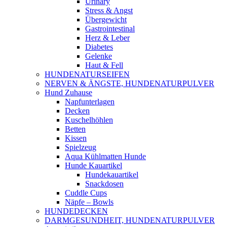
Urinary
Stress & Angst
Übergewicht
Gastrointestinal
Herz & Leber
Diabetes
Gelenke
Haut & Fell
HUNDENATURSEIFEN
NERVEN & ÄNGSTE, HUNDENATURPULVER
Hund Zuhause
Napfunterlagen
Decken
Kuschelhöhlen
Betten
Kissen
Spielzeug
Aqua Kühlmatten Hunde
Hunde Kauartikel
Hundekauartikel
Snackdosen
Cuddle Cups
Näpfe – Bowls
HUNDEDECKEN
DARMGESUNDHEIT, HUNDENATURPULVER