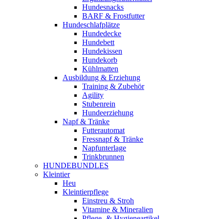
Hundesnacks
BARF & Frostfutter
Hundeschlafplätze
Hundedecke
Hundebett
Hundekissen
Hundekorb
Kühlmatten
Ausbildung & Erziehung
Training & Zubehör
Agility
Stubenrein
Hundeerziehung
Napf & Tränke
Futterautomat
Fressnapf & Tränke
Napfunterlage
Trinkbrunnen
HUNDEBUNDLES
Kleintier
Heu
Kleintierpflege
Einstreu & Stroh
Vitamine & Mineralien
Pflege- & Hygieneartikel