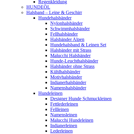
Regenkleidung
HUNDEÖL
Halsband – Leine & Geschirr
Hundehalsbänder
Nylonhalsbänder
Schwimmhalsbänder
Fellhalsbänder
Halsbänder Alpen
Hundehalsband & Leinen Set
Halsbänder mit Strass
Malucchi Halsbänder
Hunde-Leuchthalsbänder
Halsbänder ohne Strass
Kühlhalsbänder
Motivhalsbänder
Indianerhalsbänder
Namenshalsbänder
Hundeleinen
Designer Hunde Schmuckleinen
Fettlederleinen
Fellleinen
Namensleinen
Malucchi Hundeleinen
Indianerleinen
Lederleinen