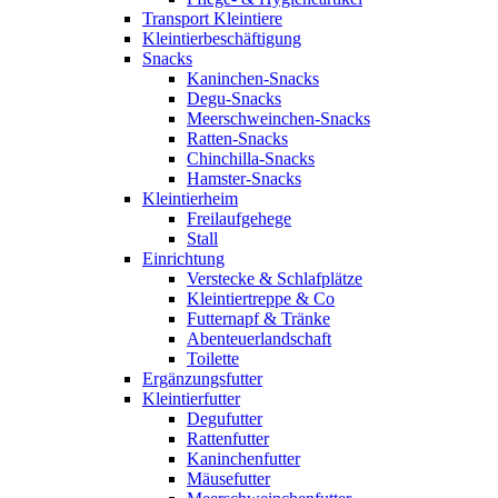
Transport Kleintiere
Kleintierbeschäftigung
Snacks
Kaninchen-Snacks
Degu-Snacks
Meerschweinchen-Snacks
Ratten-Snacks
Chinchilla-Snacks
Hamster-Snacks
Kleintierheim
Freilaufgehege
Stall
Einrichtung
Verstecke & Schlafplätze
Kleintiertreppe & Co
Futternapf & Tränke
Abenteuerlandschaft
Toilette
Ergänzungsfutter
Kleintierfutter
Degufutter
Rattenfutter
Kaninchenfutter
Mäusefutter