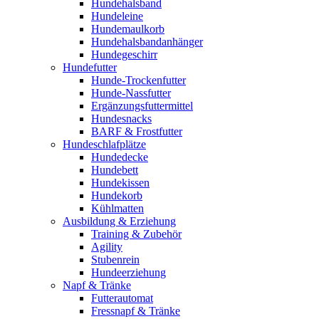
Hundehalsband
Hundeleine
Hundemaulkorb
Hundehalsbandanhänger
Hundegeschirr
Hundefutter
Hunde-Trockenfutter
Hunde-Nassfutter
Ergänzungsfuttermittel
Hundesnacks
BARF & Frostfutter
Hundeschlafplätze
Hundedecke
Hundebett
Hundekissen
Hundekorb
Kühlmatten
Ausbildung & Erziehung
Training & Zubehör
Agility
Stubenrein
Hundeerziehung
Napf & Tränke
Futterautomat
Fressnapf & Tränke