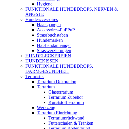
Hygiene
FUNKTIONALE HUNDEDROPS, NERVEN &
ÄNGSTE
Hundeaccessoires
Haarspangen
Accessoires-PuPPuP
Strassbuchstaben
Hundemarken
Halsbandanhänger
Strassverzierungen
HUNDELECKEREIEN
HUNDEKISSEN
FUNKTIONALE HUNDEDROPS,
DARMGESUNDHEIT
Terraristik
Terrarium Dekoration
Terrarium
Glasterrarium
Terrarium Zubehör
Kunststoffterrarium
Werkzeug
Terrarium Einrichtung
Terrariumrückwand
Futterschalen & Tränken
Terrarium Bodengrund