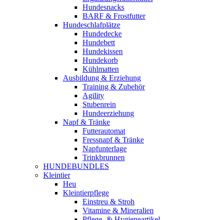
Hundesnacks
BARF & Frostfutter
Hundeschlafplätze
Hundedecke
Hundebett
Hundekissen
Hundekorb
Kühlmatten
Ausbildung & Erziehung
Training & Zubehör
Agility
Stubenrein
Hundeerziehung
Napf & Tränke
Futterautomat
Fressnapf & Tränke
Napfunterlage
Trinkbrunnen
HUNDEBUNDLES
Kleintier
Heu
Kleintierpflege
Einstreu & Stroh
Vitamine & Mineralien
Pflege- & Hygieneartikel