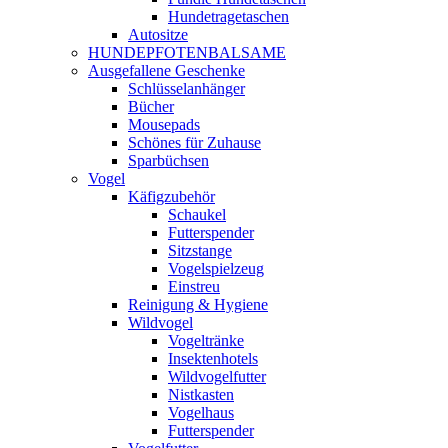
Hundetragetaschen
Autositze
HUNDEPFOTENBALSAME
Ausgefallene Geschenke
Schlüsselanhänger
Bücher
Mousepads
Schönes für Zuhause
Sparbüchsen
Vogel
Käfigzubehör
Schaukel
Futterspender
Sitzstange
Vogelspielzeug
Einstreu
Reinigung & Hygiene
Wildvogel
Vogeltränke
Insektenhotels
Wildvogelfutter
Nistkasten
Vogelhaus
Futterspender