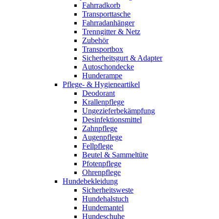
Fahrradkorb
Transporttasche
Fahrradanhänger
Trenngitter & Netz
Zubehör
Transportbox
Sicherheitsgurt & Adapter
Autoschondecke
Hunderampe
Pflege- & Hygieneartikel
Deodorant
Krallenpflege
Ungezieferbekämpfung
Desinfektionsmittel
Zahnpflege
Augenpflege
Fellpflege
Beutel & Sammeltüte
Pfotenpflege
Ohrenpflege
Hundebekleidung
Sicherheitsweste
Hundehalstuch
Hundemantel
Hundeschuhe