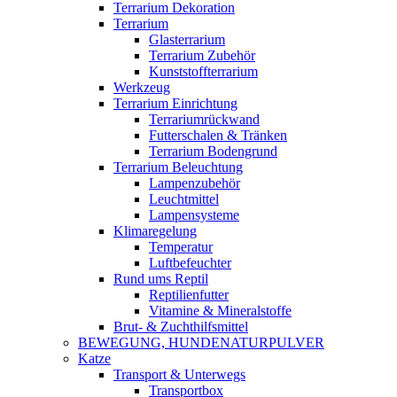
Terrarium Dekoration
Terrarium
Glasterrarium
Terrarium Zubehör
Kunststoffterrarium
Werkzeug
Terrarium Einrichtung
Terrariumrückwand
Futterschalen & Tränken
Terrarium Bodengrund
Terrarium Beleuchtung
Lampenzubehör
Leuchtmittel
Lampensysteme
Klimaregelung
Temperatur
Luftbefeuchter
Rund ums Reptil
Reptilienfutter
Vitamine & Mineralstoffe
Brut- & Zuchthilfsmittel
BEWEGUNG, HUNDENATURPULVER
Katze
Transport & Unterwegs
Transportbox