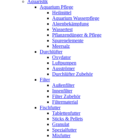
Aquaristik
Aquarium Pflege
Heilmittel
Aquarium Wasserpflege
Algenbekämpfung
Wassertest
Pflanzendünger & Pflege
Spurenelemente
Meersalz
Durchlüfter
Oxydator
Luftpumpen
Ausströmer
Durchlüfter Zubehör
Filter
Außenfilter
Innenfilter
Filter Zubehör
Filtermaterial
Fischfutter
Tablettenfutter
Sticks & Pellets
Granulat
Spezialfutter
Mixfutter