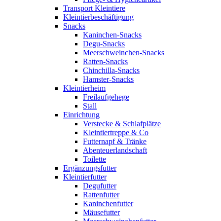
Transport Kleintiere
Kleintierbeschäftigung
Snacks
Kaninchen-Snacks
Degu-Snacks
Meerschweinchen-Snacks
Ratten-Snacks
Chinchilla-Snacks
Hamster-Snacks
Kleintierheim
Freilaufgehege
Stall
Einrichtung
Verstecke & Schlafplätze
Kleintiertreppe & Co
Futternapf & Tränke
Abenteuerlandschaft
Toilette
Ergänzungsfutter
Kleintierfutter
Degufutter
Rattenfutter
Kaninchenfutter
Mäusefutter