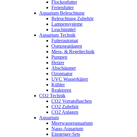
Flockenfutter
Ferienfutter
Aquarium Beleuchtung
Beleuchtung Zubehör
Lampensysteme
Leuchtmittel
Aquarium Technik
Futterautomat
Osmoseanlagen
Mess- & Regeltechnik
Pumpen
Heizer
Abschäumer
Ozonisator
UVC Wasserklärer
Kühler
Reaktoren
CO2 Technik
CO2 Vorratsflaschen
CO2 Zubehör
CO2 Anlagen
Aquarium
Meerwasseraquarium
Nano-Aquarium
Einsteiger-Sets