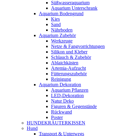
Süßwasseraquarium
Aquarium Unterschrank
Aquarium Bodengrund
Kies
Sand
Nährboden
Aquarium Zubehör
Werkzeuge
Netze & Fangvorrichtungen
Silikon und Kleber
Schlauch & Zubehör
Ablaichkästen
Artemia-Aufzucht
Fütterungszubehör
Reinigung
Aquarium Dekoration
Aquarium Pflanzen
LED-Dekoration
Natur Deko
Figuren & Gegenstände
Rückwand
Poster
HUNDEKRÄUTERKISSEN
Hund
Transport & Unterwegs