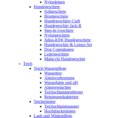
Nylonleinen
Hundegeschirre
Softgeschirre
Brustgeschirre
Hundegeschirre Curli
Hundegeschirr Jack-B
Step-In Geschirre
Nylongeschirre
Julius-K9® Hundegeschirre
Hundegeschirr & Leinen Set
Dog Copenhagen
Ledergeschirre
Malucchi Hundegeschirr
Teich
Teich-Wasserpflege
Wassertest
Algenvorbeugung
Wasserhärte und pH
Algenvernichter
Teichschlammentferner
Reinigungsbakterien
Teichreiniger
Teichschlammsauger
Hochdruckreiniger
Laub und Winterpflege