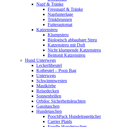
Napf & Tränke
Fressnapf & Tränke
Napfunterlage
Trinkbrunnen
Futterautomat
Katzenstreu
Klumpstreu
Biologisch abbaubare Streu
Katzenstreu mit Duft
Nicht klumpende Katzenstreu
Bentonit Katzenstreu
Hund Unterwegs
Leckerlibeutel
Kotbeutel – Poop Bag
Unterwegs
Schwimmwesten
Maulkörbe
Reisedecken
Sonnenbrillen
Orbiloc Sicherheitsleuchten
Gassitaschen
Hundetaschen
PoochPack Hundetragetücher
Carrier Plaids
Fundle Hundetaschen