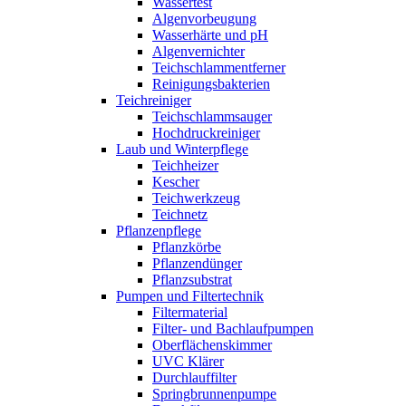
Wassertest
Algenvorbeugung
Wasserhärte und pH
Algenvernichter
Teichschlammentferner
Reinigungsbakterien
Teichreiniger
Teichschlammsauger
Hochdruckreiniger
Laub und Winterpflege
Teichheizer
Kescher
Teichwerkzeug
Teichnetz
Pflanzenpflege
Pflanzkörbe
Pflanzendünger
Pflanzsubstrat
Pumpen und Filtertechnik
Filtermaterial
Filter- und Bachlaufpumpen
Oberflächenskimmer
UVC Klärer
Durchlauffilter
Springbrunnenpumpe