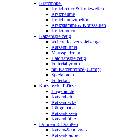
Kratzmöbel
Kratzbretter & Kratzwellen
Kratzbäume
Kratzbaumzubehör
Kratzstämme & Kratzsäulen
Kratztonnen
Katzenspielzeug
weitere Katzenspielzeuge
Katzentunnel
Mausspielzeug
Baldrianspielzeug
Futterlabyrinth
mit Katzenminze (Catnip)
Spielangeln
Futterball
Katzenschlafplätze
Liegemulde
Katzenbett
Katzendecke
Hängematte
Katzenkissen
Katzenhöhle
Drinnen & Draußen
Katzen-Schutznetz
Katzenklappe