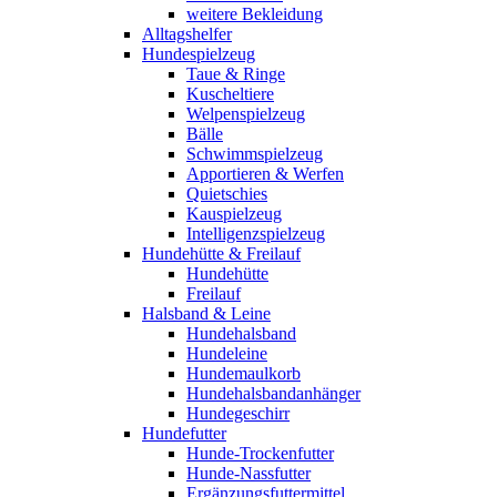
weitere Bekleidung
Alltagshelfer
Hundespielzeug
Taue & Ringe
Kuscheltiere
Welpenspielzeug
Bälle
Schwimmspielzeug
Apportieren & Werfen
Quietschies
Kauspielzeug
Intelligenzspielzeug
Hundehütte & Freilauf
Hundehütte
Freilauf
Halsband & Leine
Hundehalsband
Hundeleine
Hundemaulkorb
Hundehalsbandanhänger
Hundegeschirr
Hundefutter
Hunde-Trockenfutter
Hunde-Nassfutter
Ergänzungsfuttermittel