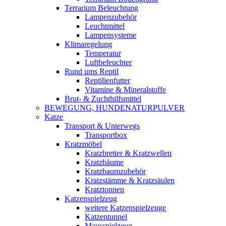
Terrarium Beleuchtung
Lampenzubehör
Leuchtmittel
Lampensysteme
Klimaregelung
Temperatur
Luftbefeuchter
Rund ums Reptil
Reptilienfutter
Vitamine & Mineralstoffe
Brut- & Zuchthilfsmittel
BEWEGUNG, HUNDENATURPULVER
Katze
Transport & Unterwegs
Transportbox
Kratzmöbel
Kratzbretter & Kratzwellen
Kratzbäume
Kratzbaumzubehör
Kratzstämme & Kratzsäulen
Kratztonnen
Katzenspielzeug
weitere Katzenspielzeuge
Katzentunnel
Mausspielzeug