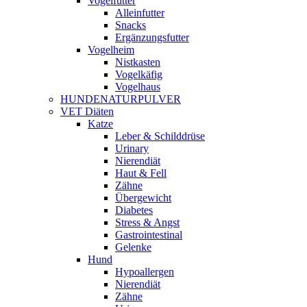
Vogelfutter
Alleinfutter
Snacks
Ergänzungsfutter
Vogelheim
Nistkasten
Vogelkäfig
Vogelhaus
HUNDENATURPULVER
VET Diäten
Katze
Leber & Schilddrüse
Urinary
Nierendiät
Haut & Fell
Zähne
Übergewicht
Diabetes
Stress & Angst
Gastrointestinal
Gelenke
Hund
Hypoallergen
Nierendiät
Zähne