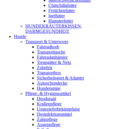
Meerschweinchenfutter
Chinchillafutter
Frettchenfutter
Igelfutter
Hamsterfutter
HUNDEKRÄUTERKISSEN,
DARMGESUNDHEIT
Hunde
Transport & Unterwegs
Fahrradkorb
Transporttasche
Fahrradanhänger
Trenngitter & Netz
Zubehör
Transportbox
Sicherheitsgurt & Adapter
Autoschondecke
Hunderampe
Pflege- & Hygieneartikel
Deodorant
Krallenpflege
Ungezieferbekämpfung
Desinfektionsmittel
Zahnpflege
Augenpflege