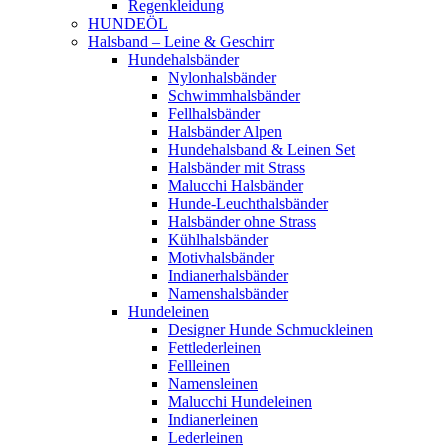
Regenkleidung
HUNDEÖL
Halsband – Leine & Geschirr
Hundehalsbänder
Nylonhalsbänder
Schwimmhalsbänder
Fellhalsbänder
Halsbänder Alpen
Hundehalsband & Leinen Set
Halsbänder mit Strass
Malucchi Halsbänder
Hunde-Leuchthalsbänder
Halsbänder ohne Strass
Kühlhalsbänder
Motivhalsbänder
Indianerhalsbänder
Namenshalsbänder
Hundeleinen
Designer Hunde Schmuckleinen
Fettlederleinen
Fellleinen
Namensleinen
Malucchi Hundeleinen
Indianerleinen
Lederleinen