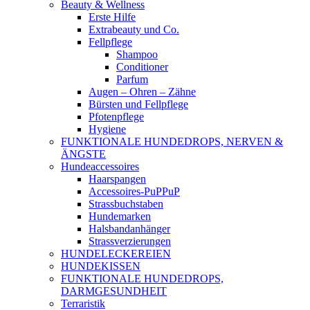
Beauty & Wellness
Erste Hilfe
Extrabeauty und Co.
Fellpflege
Shampoo
Conditioner
Parfum
Augen – Ohren – Zähne
Bürsten und Fellpflege
Pfotenpflege
Hygiene
FUNKTIONALE HUNDEDROPS, NERVEN &
ÄNGSTE
Hundeaccessoires
Haarspangen
Accessoires-PuPPuP
Strassbuchstaben
Hundemarken
Halsbandanhänger
Strassverzierungen
HUNDELECKEREIEN
HUNDEKISSEN
FUNKTIONALE HUNDEDROPS,
DARMGESUNDHEIT
Terraristik