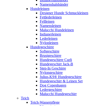
Indianerhalsbänder
Namenshalsbänder
Hundeleinen
Designer Hunde Schmuckleinen
Fettlederleinen
Fellleinen
Namensleinen
Malucchi Hundeleinen
Indianerleinen
Lederleinen
Nylonleinen
Hundegeschirre
Softgeschirre
Brustgeschirre
Hundegeschirre Curli
Hundegeschirr Jack-B
Step-In Geschirre
Nylongeschirre
Julius-K9® Hundegeschirre
Hundegeschirr & Leinen Set
Dog Copenhagen
Ledergeschirre
Malucchi Hundegeschirr
Teich
Teich-Wasserpflege