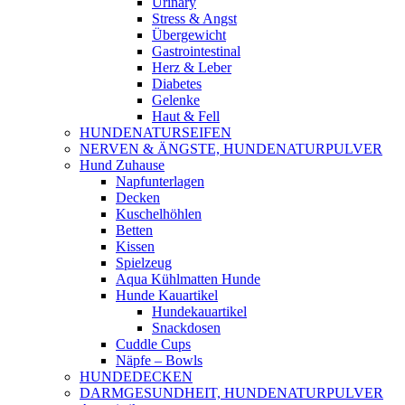
Urinary
Stress & Angst
Übergewicht
Gastrointestinal
Herz & Leber
Diabetes
Gelenke
Haut & Fell
HUNDENATURSEIFEN
NERVEN & ÄNGSTE, HUNDENATURPULVER
Hund Zuhause
Napfunterlagen
Decken
Kuschelhöhlen
Betten
Kissen
Spielzeug
Aqua Kühlmatten Hunde
Hunde Kauartikel
Hundekauartikel
Snackdosen
Cuddle Cups
Näpfe – Bowls
HUNDEDECKEN
DARMGESUNDHEIT, HUNDENATURPULVER