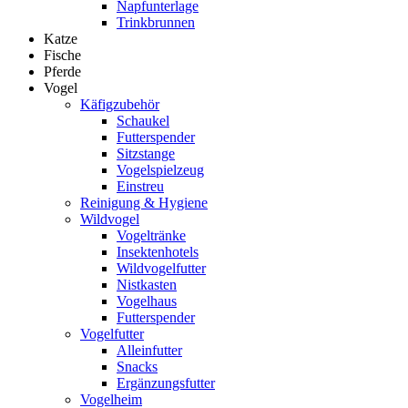
Napfunterlage
Trinkbrunnen
Katze
Fische
Pferde
Vogel
Käfigzubehör
Schaukel
Futterspender
Sitzstange
Vogelspielzeug
Einstreu
Reinigung & Hygiene
Wildvogel
Vogeltränke
Insektenhotels
Wildvogelfutter
Nistkasten
Vogelhaus
Futterspender
Vogelfutter
Alleinfutter
Snacks
Ergänzungsfutter
Vogelheim