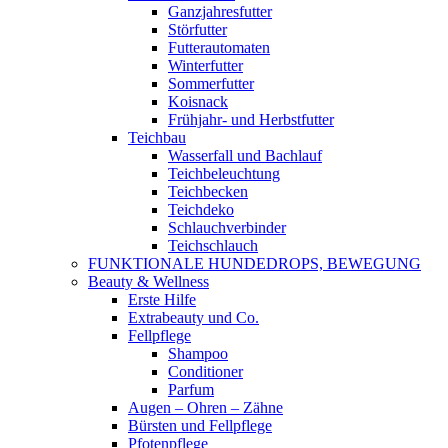
Ganzjahresfutter
Störfutter
Futterautomaten
Winterfutter
Sommerfutter
Koisnack
Frühjahr- und Herbstfutter
Teichbau
Wasserfall und Bachlauf
Teichbeleuchtung
Teichbecken
Teichdeko
Schlauchverbinder
Teichschlauch
FUNKTIONALE HUNDEDROPS, BEWEGUNG
Beauty & Wellness
Erste Hilfe
Extrabeauty und Co.
Fellpflege
Shampoo
Conditioner
Parfum
Augen – Ohren – Zähne
Bürsten und Fellpflege
Pfotenpflege