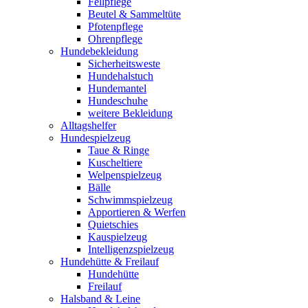
Fellpflege
Beutel & Sammeltüte
Pfotenpflege
Ohrenpflege
Hundebekleidung
Sicherheitsweste
Hundehalstuch
Hundemantel
Hundeschuhe
weitere Bekleidung
Alltagshelfer
Hundespielzeug
Taue & Ringe
Kuscheltiere
Welpenspielzeug
Bälle
Schwimmspielzeug
Apportieren & Werfen
Quietschies
Kauspielzeug
Intelligenzspielzeug
Hundehütte & Freilauf
Hundehütte
Freilauf
Halsband & Leine