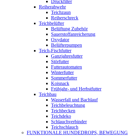
Druckfilter
Reiherabwehr
Teichzaun
Reiherschreck
Teichbelüfter
Belüftung Zubehör
Sauerstoffanreicherung
Oxydator
Belüfterpumpen
Teich-Fischfutter
Ganzjahresfutter
Störfutter
Futterautomaten
Winterfutter
Sommerfutter
Koisnack
Frühjahr- und Herbstfutter
Teichbau
Wasserfall und Bachlauf
Teichbeleuchtung
Teichbecken
Teichdeko
Schlauchverbinder
Teichschlauch
FUNKTIONALE HUNDEDROPS, BEWEGUNG