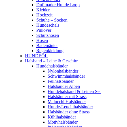
Duftmarke Hunde Loop
Kleider
Hochzeit
Schuhe – Socken
Hundeschals
Pullover
Schutzhosen
Hosen
Bademäntel
Regenkleidung
HUNDEÖL
Halsband – Leine & Geschirr
Hundehalsbänder
Nylonhalsbänder
Schwimmhalsbänder
Fellhalsbänder
Halsbänder Alpen
Hundehalsband & Leinen Set
Halsbänder mit Strass
Malucchi Halsbänder
Hunde-Leuchthalsbänder
Halsbänder ohne Strass
Kühlhalsbänder
Motivhalsbänder