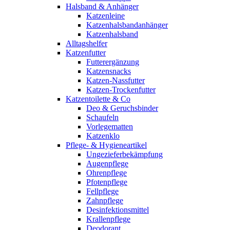
Halsband & Anhänger
Katzenleine
Katzenhalsbandanhänger
Katzenhalsband
Alltagshelfer
Katzenfutter
Futterergänzung
Katzensnacks
Katzen-Nassfutter
Katzen-Trockenfutter
Katzentoilette & Co
Deo & Geruchsbinder
Schaufeln
Vorlegematten
Katzenklo
Pflege- & Hygieneartikel
Ungezieferbekämpfung
Augenpflege
Ohrenpflege
Pfotenpflege
Fellpflege
Zahnpflege
Desinfektionsmittel
Krallenpflege
Deodorant