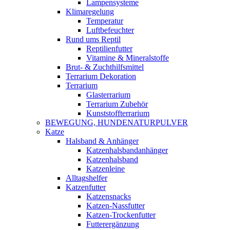
Lampensysteme
Klimaregelung
Temperatur
Luftbefeuchter
Rund ums Reptil
Reptilienfutter
Vitamine & Mineralstoffe
Brut- & Zuchthilfsmittel
Terrarium Dekoration
Terrarium
Glasterrarium
Terrarium Zubehör
Kunststoffterrarium
BEWEGUNG, HUNDENATURPULVER
Katze
Halsband & Anhänger
Katzenhalsbandanhänger
Katzenhalsband
Katzenleine
Alltagshelfer
Katzenfutter
Katzensnacks
Katzen-Nassfutter
Katzen-Trockenfutter
Futterergänzung