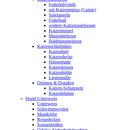
Futterlabyrinth
mit Katzenminze (Catnip)
Spielangeln
Futterball
weitere Katzenspielzeuge
Katzentunnel
Mausspielzeug
Baldrianspielzeug
Katzenschlafplätze
Katzenbett
Katzendecke
Hängematte
Katzenkissen
Katzenhöhle
Liegemulde
Drinnen & Draußen
Katzen-Schutznetz
Katzenklappe
Hund Unterwegs
Unterwegs
Schwimmwesten
Maulkörbe
Reisedecken
Sonnenbrillen
Orbiloc Sicherheitsleuchten