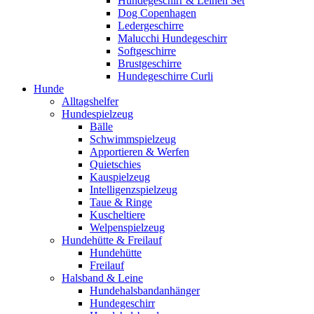
Hundegeschirr & Leinen Set
Dog Copenhagen
Ledergeschirre
Malucchi Hundegeschirr
Softgeschirre
Brustgeschirre
Hundegeschirre Curli
Hunde
Alltagshelfer
Hundespielzeug
Bälle
Schwimmspielzeug
Apportieren & Werfen
Quietschies
Kauspielzeug
Intelligenzspielzeug
Taue & Ringe
Kuscheltiere
Welpenspielzeug
Hundehütte & Freilauf
Hundehütte
Freilauf
Halsband & Leine
Hundehalsbandanhänger
Hundegeschirr