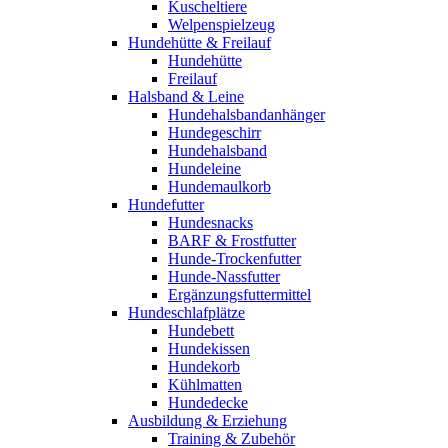
Kuscheltiere
Welpenspielzeug
Hundehütte & Freilauf
Hundehütte
Freilauf
Halsband & Leine
Hundehalsbandanhänger
Hundegeschirr
Hundehalsband
Hundeleine
Hundemaulkorb
Hundefutter
Hundesnacks
BARF & Frostfutter
Hunde-Trockenfutter
Hunde-Nassfutter
Ergänzungsfuttermittel
Hundeschlafplätze
Hundebett
Hundekissen
Hundekorb
Kühlmatten
Hundedecke
Ausbildung & Erziehung
Training & Zubehör