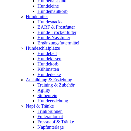
Hundehalsband
Hundeleine
Hundemaulkorb
Hundefutter
Hundesnacks
BARF & Frostfutter
Hunde-Trockenfutter
Hunde-Nassfutter
Ergänzungsfuttermittel
Hundeschlafplätze
Hundebett
Hundekissen
Hundekorb
Kühlmatten
Hundedecke
Ausbildung & Erziehung
Training & Zubehör
Agility
Stubenrein
Hundeerziehung
Napf & Tränke
Trinkbrunnen
Futterautomat
Fressnapf & Tränke
Napfunterlage