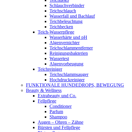
Teichdeko
Schlauchverbinder
Teichschlauch
Wasserfall und Bachlauf
Teichbeleuchtung
Teichbecken
Teich-Wasserpflege
Wasserhärte und pH
Algenvernichter
Teichschlammentferner
Reinigungsbakterien
Wassertest
Algenvorbeugung
Teichreiniger
Teichschlammsauger
Hochdruckreiniger
FUNKTIONALE HUNDEDROPS, BEWEGUNG
Beauty & Wellness
Extrabeauty und Co.
Fellpflege
Conditioner
Parfum
Shampoo
Augen – Ohren – Zähne
Bürsten und Fellpflege