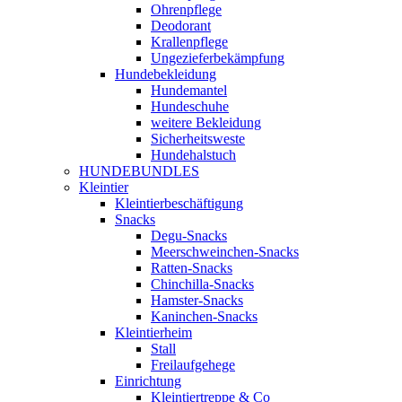
Ohrenpflege
Deodorant
Krallenpflege
Ungezieferbekämpfung
Hundebekleidung
Hundemantel
Hundeschuhe
weitere Bekleidung
Sicherheitsweste
Hundehalstuch
HUNDEBUNDLES
Kleintier
Kleintierbeschäftigung
Snacks
Degu-Snacks
Meerschweinchen-Snacks
Ratten-Snacks
Chinchilla-Snacks
Hamster-Snacks
Kaninchen-Snacks
Kleintierheim
Stall
Freilaufgehege
Einrichtung
Kleintiertreppe & Co