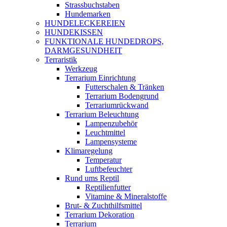
Strassbuchstaben
Hundemarken
HUNDELECKEREIEN
HUNDEKISSEN
FUNKTIONALE HUNDEDROPS,
DARMGESUNDHEIT
Terraristik
Werkzeug
Terrarium Einrichtung
Futterschalen & Tränken
Terrarium Bodengrund
Terrariumrückwand
Terrarium Beleuchtung
Lampenzubehör
Leuchtmittel
Lampensysteme
Klimaregelung
Temperatur
Luftbefeuchter
Rund ums Reptil
Reptilienfutter
Vitamine & Mineralstoffe
Brut- & Zuchthilfsmittel
Terrarium Dekoration
Terrarium