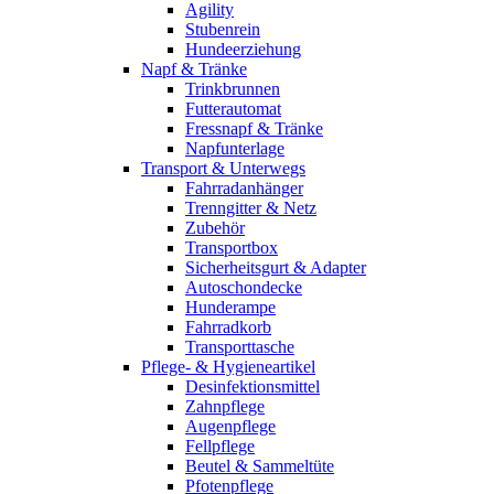
Agility
Stubenrein
Hundeerziehung
Napf & Tränke
Trinkbrunnen
Futterautomat
Fressnapf & Tränke
Napfunterlage
Transport & Unterwegs
Fahrradanhänger
Trenngitter & Netz
Zubehör
Transportbox
Sicherheitsgurt & Adapter
Autoschondecke
Hunderampe
Fahrradkorb
Transporttasche
Pflege- & Hygieneartikel
Desinfektionsmittel
Zahnpflege
Augenpflege
Fellpflege
Beutel & Sammeltüte
Pfotenpflege