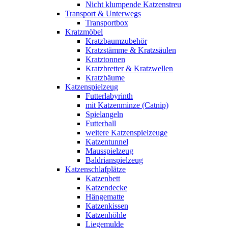
Nicht klumpende Katzenstreu
Transport & Unterwegs
Transportbox
Kratzmöbel
Kratzbaumzubehör
Kratzstämme & Kratzsäulen
Kratztonnen
Kratzbretter & Kratzwellen
Kratzbäume
Katzenspielzeug
Futterlabyrinth
mit Katzenminze (Catnip)
Spielangeln
Futterball
weitere Katzenspielzeuge
Katzentunnel
Mausspielzeug
Baldrianspielzeug
Katzenschlafplätze
Katzenbett
Katzendecke
Hängematte
Katzenkissen
Katzenhöhle
Liegemulde