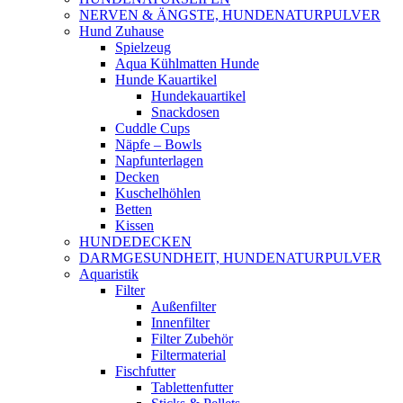
NERVEN & ÄNGSTE, HUNDENATURPULVER
Hund Zuhause
Spielzeug
Aqua Kühlmatten Hunde
Hunde Kauartikel
Hundekauartikel
Snackdosen
Cuddle Cups
Näpfe – Bowls
Napfunterlagen
Decken
Kuschelhöhlen
Betten
Kissen
HUNDEDECKEN
DARMGESUNDHEIT, HUNDENATURPULVER
Aquaristik
Filter
Außenfilter
Innenfilter
Filter Zubehör
Filtermaterial
Fischfutter
Tablettenfutter