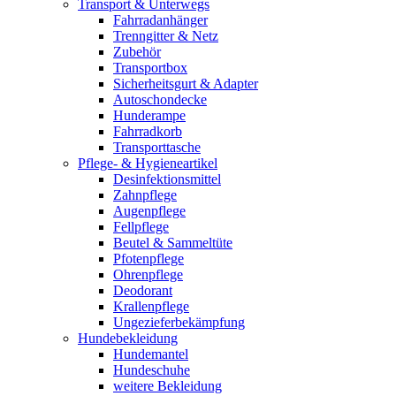
Transport & Unterwegs
Fahrradanhänger
Trenngitter & Netz
Zubehör
Transportbox
Sicherheitsgurt & Adapter
Autoschondecke
Hunderampe
Fahrradkorb
Transporttasche
Pflege- & Hygieneartikel
Desinfektionsmittel
Zahnpflege
Augenpflege
Fellpflege
Beutel & Sammeltüte
Pfotenpflege
Ohrenpflege
Deodorant
Krallenpflege
Ungezieferbekämpfung
Hundebekleidung
Hundemantel
Hundeschuhe
weitere Bekleidung