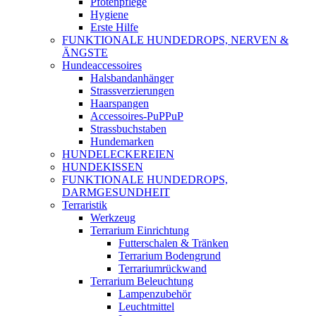
Pfotenpflege
Hygiene
Erste Hilfe
FUNKTIONALE HUNDEDROPS, NERVEN &
ÄNGSTE
Hundeaccessoires
Halsbandanhänger
Strassverzierungen
Haarspangen
Accessoires-PuPPuP
Strassbuchstaben
Hundemarken
HUNDELECKEREIEN
HUNDEKISSEN
FUNKTIONALE HUNDEDROPS,
DARMGESUNDHEIT
Terraristik
Werkzeug
Terrarium Einrichtung
Futterschalen & Tränken
Terrarium Bodengrund
Terrariumrückwand
Terrarium Beleuchtung
Lampenzubehör
Leuchtmittel