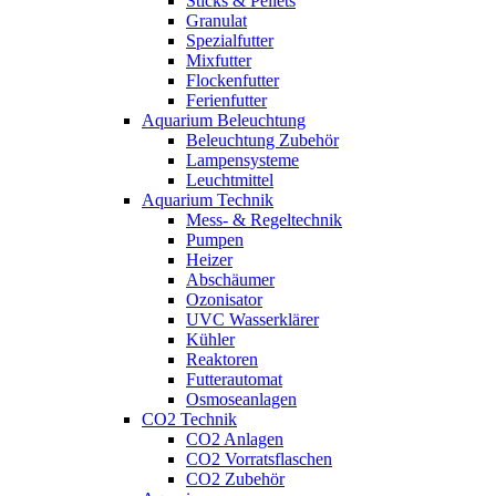
Sticks & Pellets
Granulat
Spezialfutter
Mixfutter
Flockenfutter
Ferienfutter
Aquarium Beleuchtung
Beleuchtung Zubehör
Lampensysteme
Leuchtmittel
Aquarium Technik
Mess- & Regeltechnik
Pumpen
Heizer
Abschäumer
Ozonisator
UVC Wasserklärer
Kühler
Reaktoren
Futterautomat
Osmoseanlagen
CO2 Technik
CO2 Anlagen
CO2 Vorratsflaschen
CO2 Zubehör