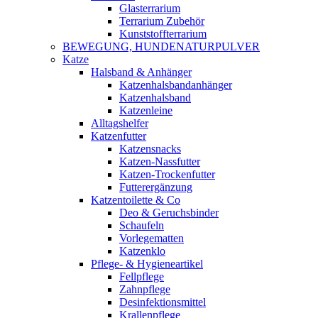
Glasterrarium
Terrarium Zubehör
Kunststoffterrarium
BEWEGUNG, HUNDENATURPULVER
Katze
Halsband & Anhänger
Katzenhalsbandanhänger
Katzenhalsband
Katzenleine
Alltagshelfer
Katzenfutter
Katzensnacks
Katzen-Nassfutter
Katzen-Trockenfutter
Futterergänzung
Katzentoilette & Co
Deo & Geruchsbinder
Schaufeln
Vorlegematten
Katzenklo
Pflege- & Hygieneartikel
Fellpflege
Zahnpflege
Desinfektionsmittel
Krallenpflege