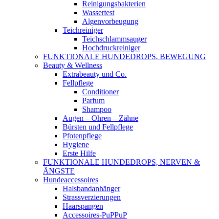
Reinigungsbakterien
Wassertest
Algenvorbeugung
Teichreiniger
Teichschlammsauger
Hochdruckreiniger
FUNKTIONALE HUNDEDROPS, BEWEGUNG
Beauty & Wellness
Extrabeauty und Co.
Fellpflege
Conditioner
Parfum
Shampoo
Augen – Ohren – Zähne
Bürsten und Fellpflege
Pfotenpflege
Hygiene
Erste Hilfe
FUNKTIONALE HUNDEDROPS, NERVEN &
ÄNGSTE
Hundeaccessoires
Halsbandanhänger
Strassverzierungen
Haarspangen
Accessoires-PuPPuP