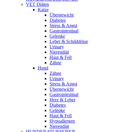
VET Diäten
Katze
Übergewicht
Diabetes
Stress & Angst
Gastrointestinal
Gelenke
Leber & Schilddrüse
Urinary
Nierendiät
Haut & Fell
Zähne
Hund
Zähne
Urinary
Stress & Angst
Übergewicht
Gastrointestinal
Herz & Leber
Diabetes
Gelenke
Haut & Fell
Hypoallergen
Nierendiät
HUNDENATURSEIFEN