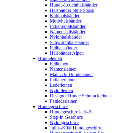
Hunde-Leuchthalsbänder
Halsbänder ohne Strass
Kühlhalsbänder
Motivhalsbänder
Indianerhalsbänder
Namenshalsbänder
Nylonhalsbänder
Schwimmhalsbänder
Fellhalsbänder
Halsbänder Alpen
Hundeleinen
Fellleinen
Namensleinen
Malucchi Hundeleinen
Indianerleinen
Lederleinen
Nylonleinen
Designer Hunde Schmuckleinen
Fettlederleinen
Hundegeschirre
Hundegeschirr Jack-B
Step-In Geschirre
Nylongeschirre
Julius-K9® Hundegeschirre