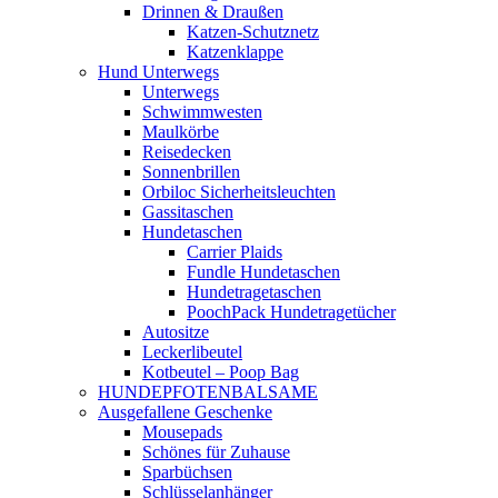
Drinnen & Draußen
Katzen-Schutznetz
Katzenklappe
Hund Unterwegs
Unterwegs
Schwimmwesten
Maulkörbe
Reisedecken
Sonnenbrillen
Orbiloc Sicherheitsleuchten
Gassitaschen
Hundetaschen
Carrier Plaids
Fundle Hundetaschen
Hundetragetaschen
PoochPack Hundetragetücher
Autositze
Leckerlibeutel
Kotbeutel – Poop Bag
HUNDEPFOTENBALSAME
Ausgefallene Geschenke
Mousepads
Schönes für Zuhause
Sparbüchsen
Schlüsselanhänger