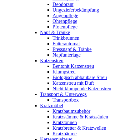
Deodorant
Ungezieferbekämpfung
Augenpflege
Ohrenpflege
Pfotenpflege
Napf & Tränke
Trinkbrunnen
Futterautomat
Fressnapf & Tränke
Napfunterlage
Katzenstreu
Bentonit Katzenstreu
Klumpstreu
Biologisch abbaubare Streu
Katzenstreu mit Duft
Nicht klumpende Katzenstreu
Transport & Unterwegs
Transportbox
Kratzmöbel
Kratzbaumzubehör
Kratzstämme & Kratzsäulen
Kratztonnen
Kratzbretter & Kratzwellen
Kratzbäume
Katzenspielzeug