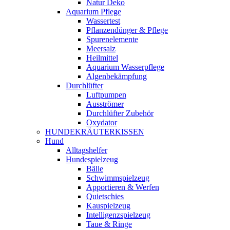
Natur Deko
Aquarium Pflege
Wassertest
Pflanzendünger & Pflege
Spurenelemente
Meersalz
Heilmittel
Aquarium Wasserpflege
Algenbekämpfung
Durchlüfter
Luftpumpen
Ausströmer
Durchlüfter Zubehör
Oxydator
HUNDEKRÄUTERKISSEN
Hund
Alltagshelfer
Hundespielzeug
Bälle
Schwimmspielzeug
Apportieren & Werfen
Quietschies
Kauspielzeug
Intelligenzspielzeug
Taue & Ringe