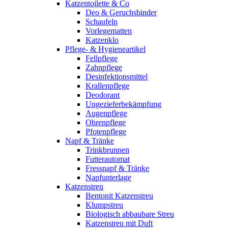
Katzentoilette & Co
Deo & Geruchsbinder
Schaufeln
Vorlegematten
Katzenklo
Pflege- & Hygieneartikel
Fellpflege
Zahnpflege
Desinfektionsmittel
Krallenpflege
Deodorant
Ungezieferbekämpfung
Augenpflege
Ohrenpflege
Pfotenpflege
Napf & Tränke
Trinkbrunnen
Futterautomat
Fressnapf & Tränke
Napfunterlage
Katzenstreu
Bentonit Katzenstreu
Klumpstreu
Biologisch abbaubare Streu
Katzenstreu mit Duft