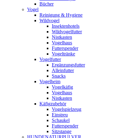
Bücher
Vogel
Reinigung & Hygiene
Wildvogel
Insektenhotels
Wildvogelfutter
Nistkasten
Vogelhaus
Futterspender
Vogeltränke
Vogelfutter
Ergänzungsfutter
Alleinfutter
Snacks
Vogelheim
Vogelkäfig
Vogelhaus
Nistkasten
Käfigzubehör
Vogelspielzeug
Einstreu
Schaukel
Futterspender
Sitzstange
HUNDENATURPULVER