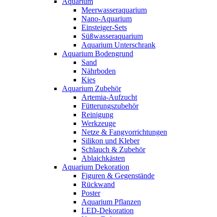
Aquarium
Meerwasseraquarium
Nano-Aquarium
Einsteiger-Sets
Süßwasseraquarium
Aquarium Unterschrank
Aquarium Bodengrund
Sand
Nährboden
Kies
Aquarium Zubehör
Artemia-Aufzucht
Fütterungszubehör
Reinigung
Werkzeuge
Netze & Fangvorrichtungen
Silikon und Kleber
Schlauch & Zubehör
Ablaichkästen
Aquarium Dekoration
Figuren & Gegenstände
Rückwand
Poster
Aquarium Pflanzen
LED-Dekoration