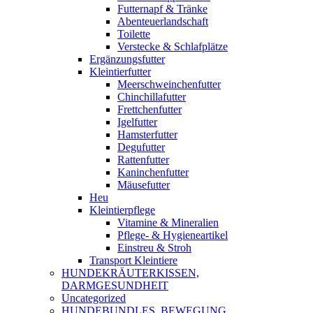
Futternapf & Tränke
Abenteuerlandschaft
Toilette
Verstecke & Schlafplätze
Ergänzungsfutter
Kleintierfutter
Meerschweinchenfutter
Chinchillafutter
Frettchenfutter
Igelfutter
Hamsterfutter
Degufutter
Rattenfutter
Kaninchenfutter
Mäusefutter
Heu
Kleintierpflege
Vitamine & Mineralien
Pflege- & Hygieneartikel
Einstreu & Stroh
Transport Kleintiere
HUNDEKRÄUTERKISSEN,
DARMGESUNDHEIT
Uncategorized
HUNDEBUNDLES, BEWEGUNG