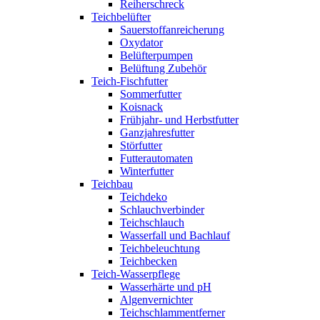
Reiherschreck
Teichbelüfter
Sauerstoffanreicherung
Oxydator
Belüfterpumpen
Belüftung Zubehör
Teich-Fischfutter
Sommerfutter
Koisnack
Frühjahr- und Herbstfutter
Ganzjahresfutter
Störfutter
Futterautomaten
Winterfutter
Teichbau
Teichdeko
Schlauchverbinder
Teichschlauch
Wasserfall und Bachlauf
Teichbeleuchtung
Teichbecken
Teich-Wasserpflege
Wasserhärte und pH
Algenvernichter
Teichschlammentferner