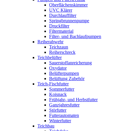
Oberflächenskimmer
UVC Klärer
Durchlauffilter
Springbrunnenpumpe
Druckfilter
Filtermaterial
Filter- und Bachlaufpumpen
Reiherabwehr
Teichzaun
Reiherschreck
Teichbelüfter
Sauerstoffanreicherung
Oxydator
Belüfterpumpen
Belüftung Zubehör
Teich-Fischfutter
Sommerfutter
Koisnack
Frühjahr- und Herbstfutter
Ganzjahresfutter
Störfutter
Futterautomaten
Winterfutter
Teichbau