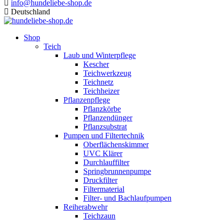
info@hundeliebe-shop.de
Deutschland
Shop
Teich
Laub und Winterpflege
Kescher
Teichwerkzeug
Teichnetz
Teichheizer
Pflanzenpflege
Pflanzkörbe
Pflanzendünger
Pflanzsubstrat
Pumpen und Filtertechnik
Oberflächenskimmer
UVC Klärer
Durchlauffilter
Springbrunnenpumpe
Druckfilter
Filtermaterial
Filter- und Bachlaufpumpen
Reiherabwehr
Teichzaun