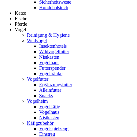
Sicherheitsweste
Hundehalstuch
Katze
Fische
Pferde
Vogel
Reinigung & Hygiene
Wildvogel
Insektenhotels
Wildvogelfutter
Nistkasten
Vogelhaus
Futterspender
Vogeltränke
Vogelfutter
Ergänzungsfutter
Alleinfutter
Snacks
Vogelheim
Vogelkäfig
Vogelhaus
Nistkasten
Käfigzubehör
Vogelspielzeug
Einstreu