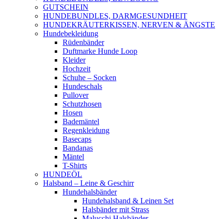
GUTSCHEIN
HUNDEBUNDLES, DARMGESUNDHEIT
HUNDEKRÄUTERKISSEN, NERVEN & ÄNGSTE
Hundebekleidung
Rüdenbänder
Duftmarke Hunde Loop
Kleider
Hochzeit
Schuhe – Socken
Hundeschals
Pullover
Schutzhosen
Hosen
Bademäntel
Regenkleidung
Basecaps
Bandanas
Mäntel
T-Shirts
HUNDEÖL
Halsband – Leine & Geschirr
Hundehalsbänder
Hundehalsband & Leinen Set
Halsbänder mit Strass
Malucchi Halsbänder