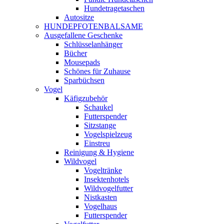
Hundetragetaschen
Autositze
HUNDEPFOTENBALSAME
Ausgefallene Geschenke
Schlüsselanhänger
Bücher
Mousepads
Schönes für Zuhause
Sparbüchsen
Vogel
Käfigzubehör
Schaukel
Futterspender
Sitzstange
Vogelspielzeug
Einstreu
Reinigung & Hygiene
Wildvogel
Vogeltränke
Insektenhotels
Wildvogelfutter
Nistkasten
Vogelhaus
Futterspender