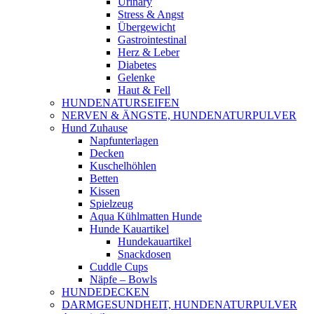
Urinary
Stress & Angst
Übergewicht
Gastrointestinal
Herz & Leber
Diabetes
Gelenke
Haut & Fell
HUNDENATURSEIFEN
NERVEN & ÄNGSTE, HUNDENATURPULVER
Hund Zuhause
Napfunterlagen
Decken
Kuschelhöhlen
Betten
Kissen
Spielzeug
Aqua Kühlmatten Hunde
Hunde Kauartikel
Hundekauartikel
Snackdosen
Cuddle Cups
Näpfe – Bowls
HUNDEDECKEN
DARMGESUNDHEIT, HUNDENATURPULVER