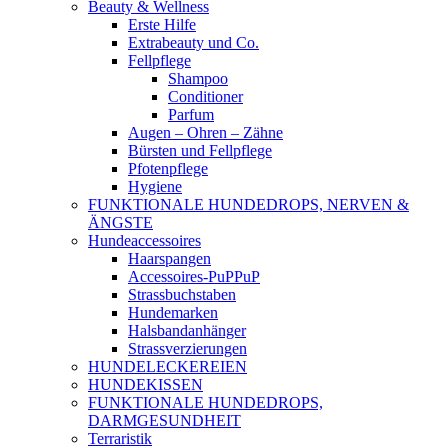
Beauty & Wellness
Erste Hilfe
Extrabeauty und Co.
Fellpflege
Shampoo
Conditioner
Parfum
Augen – Ohren – Zähne
Bürsten und Fellpflege
Pfotenpflege
Hygiene
FUNKTIONALE HUNDEDROPS, NERVEN &
ÄNGSTE
Hundeaccessoires
Haarspangen
Accessoires-PuPPuP
Strassbuchstaben
Hundemarken
Halsbandanhänger
Strassverzierungen
HUNDELECKEREIEN
HUNDEKISSEN
FUNKTIONALE HUNDEDROPS,
DARMGESUNDHEIT
Terraristik