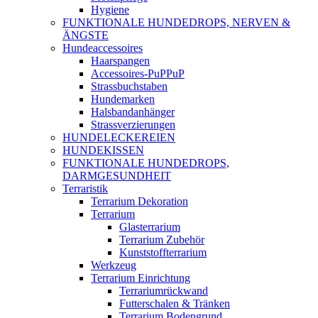
Hygiene
FUNKTIONALE HUNDEDROPS, NERVEN &
ÄNGSTE
Hundeaccessoires
Haarspangen
Accessoires-PuPPuP
Strassbuchstaben
Hundemarken
Halsbandanhänger
Strassverzierungen
HUNDELECKEREIEN
HUNDEKISSEN
FUNKTIONALE HUNDEDROPS,
DARMGESUNDHEIT
Terraristik
Terrarium Dekoration
Terrarium
Glasterrarium
Terrarium Zubehör
Kunststoffterrarium
Werkzeug
Terrarium Einrichtung
Terrariumrückwand
Futterschalen & Tränken
Terrarium Bodengrund