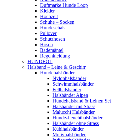
Duftmarke Hunde Loop
Kleider
Hochzeit
Schuhe – Socken
Hundeschals
Pullover
Schutzhosen
Hosen
Bademäntel
Regenkleidung
HUNDEÖL
Halsband – Leine & Geschirr
Hundehalsbänder
Nylonhalsbänder
Schwimmhalsbänder
Fellhalsbänder
Halsbänder Alpen
Hundehalsband & Leinen Set
Halsbänder mit Strass
Malucchi Halsbänder
Hunde-Leuchthalsbänder
Halsbänder ohne Strass
Kühlhalsbänder
Motivhalsbänder