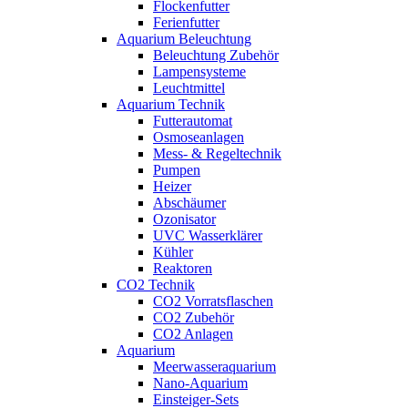
Flockenfutter
Ferienfutter
Aquarium Beleuchtung
Beleuchtung Zubehör
Lampensysteme
Leuchtmittel
Aquarium Technik
Futterautomat
Osmoseanlagen
Mess- & Regeltechnik
Pumpen
Heizer
Abschäumer
Ozonisator
UVC Wasserklärer
Kühler
Reaktoren
CO2 Technik
CO2 Vorratsflaschen
CO2 Zubehör
CO2 Anlagen
Aquarium
Meerwasseraquarium
Nano-Aquarium
Einsteiger-Sets