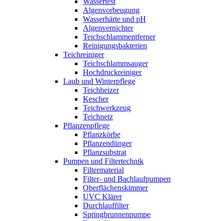
Wassertest
Algenvorbeugung
Wasserhärte und pH
Algenvernichter
Teichschlammentferner
Reinigungsbakterien
Teichreiniger
Teichschlammsauger
Hochdruckreiniger
Laub und Winterpflege
Teichheizer
Kescher
Teichwerkzeug
Teichnetz
Pflanzenpflege
Pflanzkörbe
Pflanzendünger
Pflanzsubstrat
Pumpen und Filtertechnik
Filtermaterial
Filter- und Bachlaufpumpen
Oberflächenskimmer
UVC Klärer
Durchlauffilter
Springbrunnenpumpe