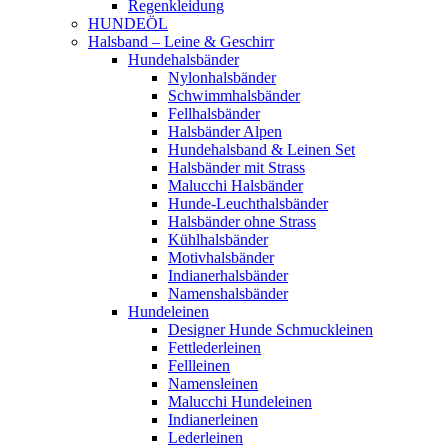
Regenkleidung
HUNDEÖL
Halsband – Leine & Geschirr
Hundehalsbänder
Nylonhalsbänder
Schwimmhalsbänder
Fellhalsbänder
Halsbänder Alpen
Hundehalsband & Leinen Set
Halsbänder mit Strass
Malucchi Halsbänder
Hunde-Leuchthalsbänder
Halsbänder ohne Strass
Kühlhalsbänder
Motivhalsbänder
Indianerhalsbänder
Namenshalsbänder
Hundeleinen
Designer Hunde Schmuckleinen
Fettlederleinen
Fellleinen
Namensleinen
Malucchi Hundeleinen
Indianerleinen
Lederleinen