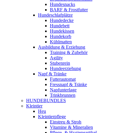
Hundesnacks
BARF & Frostfutter
Hundeschlafplätze
Hundedecke
Hundebett
Hundekissen
Hundekorb
Kühlmatten
Ausbildung & Erziehung
Training & Zubehör
Agility
Stubenrein
Hundeerziehung
Napf & Tränke
Futterautomat
Fressnapf & Tränke
Napfunterlage
Trinkbrunnen
HUNDEBUNDLES
Kleintier
Heu
Kleintierpflege
Einstreu & Stroh
Vitamine & Mineralien
Pflege- & Hygieneartikel