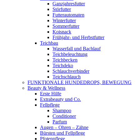
Ganzjahresfutter
Störfutter
Futterautomaten
Winterfutter
Sommerfutter
Koisnack
Frühjahr- und Herbstfutter
Teichbau
Wasserfall und Bachlauf
Teichbeleuchtung
Teichbecken
Teichdeko
Schlauchverbinder
Teichschlauch
FUNKTIONALE HUNDEDROPS, BEWEGUNG
Beauty & Wellness
Erste Hilfe
Extrabeauty und Co.
Fellpflege
Shampoo
Conditioner
Parfum
Augen – Ohren – Zähne
Bürsten und Fellpflege
Pfotenpflege