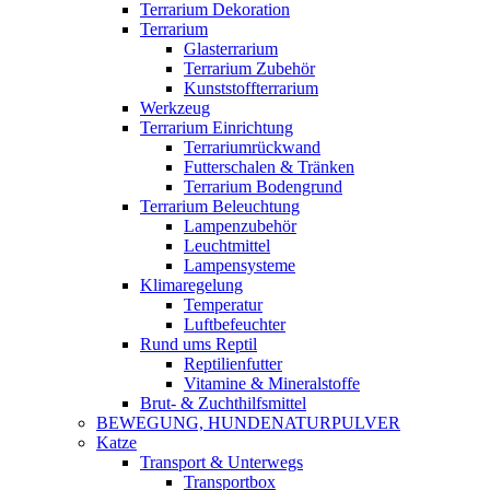
Terrarium Dekoration
Terrarium
Glasterrarium
Terrarium Zubehör
Kunststoffterrarium
Werkzeug
Terrarium Einrichtung
Terrariumrückwand
Futterschalen & Tränken
Terrarium Bodengrund
Terrarium Beleuchtung
Lampenzubehör
Leuchtmittel
Lampensysteme
Klimaregelung
Temperatur
Luftbefeuchter
Rund ums Reptil
Reptilienfutter
Vitamine & Mineralstoffe
Brut- & Zuchthilfsmittel
BEWEGUNG, HUNDENATURPULVER
Katze
Transport & Unterwegs
Transportbox