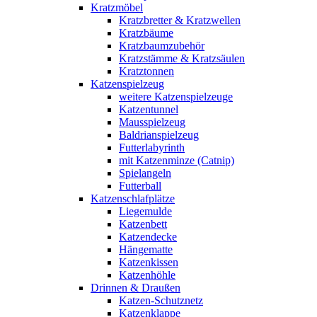
Kratzmöbel
Kratzbretter & Kratzwellen
Kratzbäume
Kratzbaumzubehör
Kratzstämme & Kratzsäulen
Kratztonnen
Katzenspielzeug
weitere Katzenspielzeuge
Katzentunnel
Mausspielzeug
Baldrianspielzeug
Futterlabyrinth
mit Katzenminze (Catnip)
Spielangeln
Futterball
Katzenschlafplätze
Liegemulde
Katzenbett
Katzendecke
Hängematte
Katzenkissen
Katzenhöhle
Drinnen & Draußen
Katzen-Schutznetz
Katzenklappe