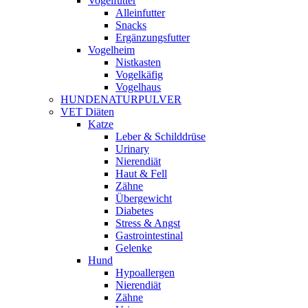
Vogelfutter
Alleinfutter
Snacks
Ergänzungsfutter
Vogelheim
Nistkasten
Vogelkäfig
Vogelhaus
HUNDENATURPULVER
VET Diäten
Katze
Leber & Schilddrüse
Urinary
Nierendiät
Haut & Fell
Zähne
Übergewicht
Diabetes
Stress & Angst
Gastrointestinal
Gelenke
Hund
Hypoallergen
Nierendiät
Zähne