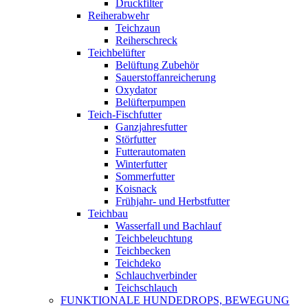
Druckfilter
Reiherabwehr
Teichzaun
Reiherschreck
Teichbelüfter
Belüftung Zubehör
Sauerstoffanreicherung
Oxydator
Belüfterpumpen
Teich-Fischfutter
Ganzjahresfutter
Störfutter
Futterautomaten
Winterfutter
Sommerfutter
Koisnack
Frühjahr- und Herbstfutter
Teichbau
Wasserfall und Bachlauf
Teichbeleuchtung
Teichbecken
Teichdeko
Schlauchverbinder
Teichschlauch
FUNKTIONALE HUNDEDROPS, BEWEGUNG