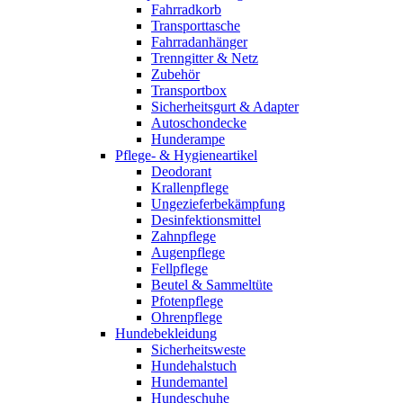
Fahrradkorb
Transporttasche
Fahrradanhänger
Trenngitter & Netz
Zubehör
Transportbox
Sicherheitsgurt & Adapter
Autoschondecke
Hunderampe
Pflege- & Hygieneartikel
Deodorant
Krallenpflege
Ungezieferbekämpfung
Desinfektionsmittel
Zahnpflege
Augenpflege
Fellpflege
Beutel & Sammeltüte
Pfotenpflege
Ohrenpflege
Hundebekleidung
Sicherheitsweste
Hundehalstuch
Hundemantel
Hundeschuhe