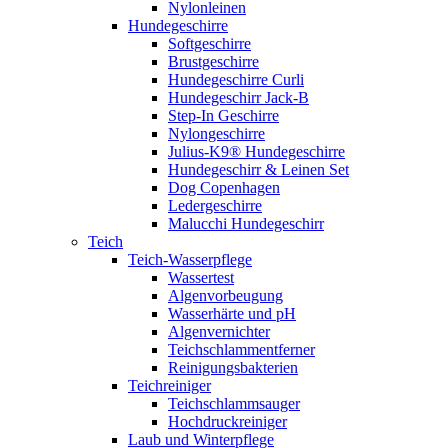
Nylonleinen
Hundegeschirre
Softgeschirre
Brustgeschirre
Hundegeschirre Curli
Hundegeschirr Jack-B
Step-In Geschirre
Nylongeschirre
Julius-K9® Hundegeschirre
Hundegeschirr & Leinen Set
Dog Copenhagen
Ledergeschirre
Malucchi Hundegeschirr
Teich
Teich-Wasserpflege
Wassertest
Algenvorbeugung
Wasserhärte und pH
Algenvernichter
Teichschlammentferner
Reinigungsbakterien
Teichreiniger
Teichschlammsauger
Hochdruckreiniger
Laub und Winterpflege