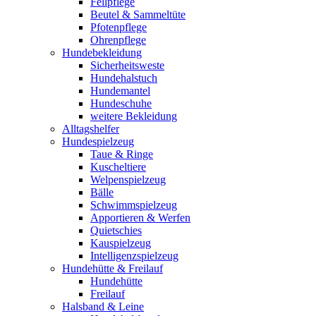
Fellpflege
Beutel & Sammeltüte
Pfotenpflege
Ohrenpflege
Hundebekleidung
Sicherheitsweste
Hundehalstuch
Hundemantel
Hundeschuhe
weitere Bekleidung
Alltagshelfer
Hundespielzeug
Taue & Ringe
Kuscheltiere
Welpenspielzeug
Bälle
Schwimmspielzeug
Apportieren & Werfen
Quietschies
Kauspielzeug
Intelligenzspielzeug
Hundehütte & Freilauf
Hundehütte
Freilauf
Halsband & Leine