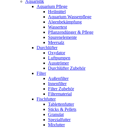
Aquaristik
Aquarium Pflege
Heilmittel
Aquarium Wasserpflege
Algenbekämpfung
Wassertest
Pflanzendünger & Pflege
Spurenelemente
Meersalz
Durchlüfter
Oxydator
Luftpumpen
Ausströmer
Durchlüfter Zubehör
Filter
Außenfilter
Innenfilter
Filter Zubehör
Filtermaterial
Fischfutter
Tablettenfutter
Sticks & Pellets
Granulat
Spezialfutter
Mixfutter