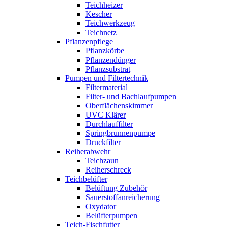
Teichheizer
Kescher
Teichwerkzeug
Teichnetz
Pflanzenpflege
Pflanzkörbe
Pflanzendünger
Pflanzsubstrat
Pumpen und Filtertechnik
Filtermaterial
Filter- und Bachlaufpumpen
Oberflächenskimmer
UVC Klärer
Durchlauffilter
Springbrunnenpumpe
Druckfilter
Reiherabwehr
Teichzaun
Reiherschreck
Teichbelüfter
Belüftung Zubehör
Sauerstoffanreicherung
Oxydator
Belüfterpumpen
Teich-Fischfutter