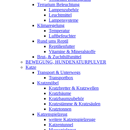
Terrarium Beleuchtung
Lampenzubehör
Leuchtmittel
Lampensysteme
Klimaregelung
Temperatur
Luftbefeuchter
Rund ums Reptil
Reptilienfutter
Vitamine & Mineralstoffe
Brut- & Zuchthilfsmittel
BEWEGUNG, HUNDENATURPULVER
Katze
Transport & Unterwegs
Transportbox
Kratzmöbel
Kratzbretter & Kratzwellen
Kratzbäume
Kratzbaumzubehör
Kratzstämme & Kratzsäulen
Kratztonnen
Katzenspielzeug
weitere Katzenspielzeuge
Katzentunnel
Mausspielzeug