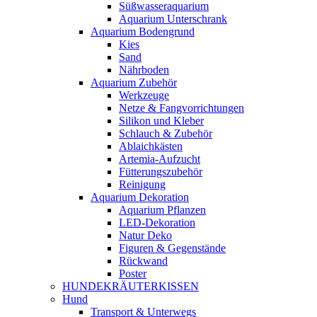
Süßwasseraquarium
Aquarium Unterschrank
Aquarium Bodengrund
Kies
Sand
Nährboden
Aquarium Zubehör
Werkzeuge
Netze & Fangvorrichtungen
Silikon und Kleber
Schlauch & Zubehör
Ablaichkästen
Artemia-Aufzucht
Fütterungszubehör
Reinigung
Aquarium Dekoration
Aquarium Pflanzen
LED-Dekoration
Natur Deko
Figuren & Gegenstände
Rückwand
Poster
HUNDEKRÄUTERKISSEN
Hund
Transport & Unterwegs