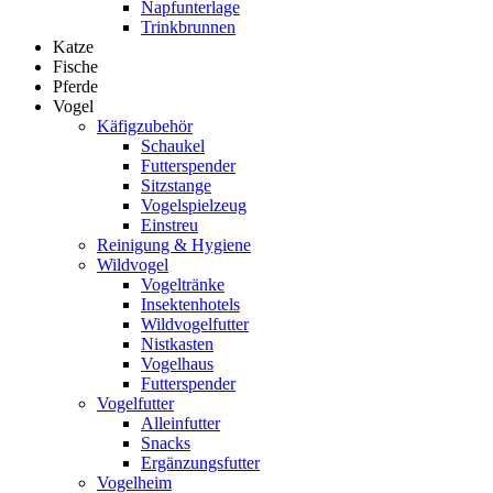
Napfunterlage
Trinkbrunnen
Katze
Fische
Pferde
Vogel
Käfigzubehör
Schaukel
Futterspender
Sitzstange
Vogelspielzeug
Einstreu
Reinigung & Hygiene
Wildvogel
Vogeltränke
Insektenhotels
Wildvogelfutter
Nistkasten
Vogelhaus
Futterspender
Vogelfutter
Alleinfutter
Snacks
Ergänzungsfutter
Vogelheim