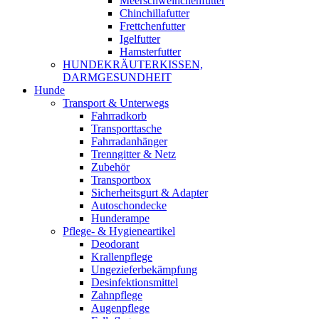
Meerschweinchenfutter
Chinchillafutter
Frettchenfutter
Igelfutter
Hamsterfutter
HUNDEKRÄUTERKISSEN,
DARMGESUNDHEIT
Hunde
Transport & Unterwegs
Fahrradkorb
Transporttasche
Fahrradanhänger
Trenngitter & Netz
Zubehör
Transportbox
Sicherheitsgurt & Adapter
Autoschondecke
Hunderampe
Pflege- & Hygieneartikel
Deodorant
Krallenpflege
Ungezieferbekämpfung
Desinfektionsmittel
Zahnpflege
Augenpflege