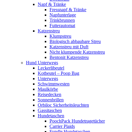
Napf & Tränke
Fressnapf & Tränke
Napfunterlage
Trinkbrunnen
Futterautomat
Katzenstreu
Klumpstreu
Biologisch abbaubare Streu
Katzenstreu mit Duft
Nicht klumpende Katzenstreu
Bentonit Katzenstreu
Hund Unterwegs
Leckerlibeutel
Kotbeutel – Poop Bag
Unterwegs
Schwimmwesten
Maulkörbe
Reisedecken
Sonnenbrillen
Orbiloc Sicherheitsleuchten
Gassitaschen
Hundetaschen
PoochPack Hundetragetücher
Carrier Plaids
Fundle Hundetaschen