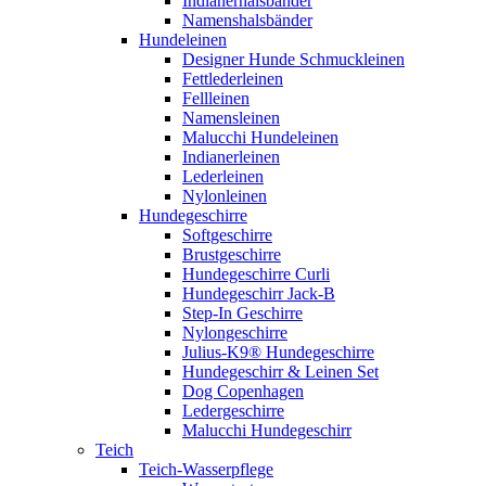
Indianerhalsbänder
Namenshalsbänder
Hundeleinen
Designer Hunde Schmuckleinen
Fettlederleinen
Fellleinen
Namensleinen
Malucchi Hundeleinen
Indianerleinen
Lederleinen
Nylonleinen
Hundegeschirre
Softgeschirre
Brustgeschirre
Hundegeschirre Curli
Hundegeschirr Jack-B
Step-In Geschirre
Nylongeschirre
Julius-K9® Hundegeschirre
Hundegeschirr & Leinen Set
Dog Copenhagen
Ledergeschirre
Malucchi Hundegeschirr
Teich
Teich-Wasserpflege