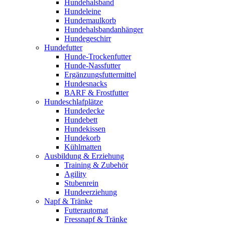
Hundehalsband
Hundeleine
Hundemaulkorb
Hundehalsbandanhänger
Hundegeschirr
Hundefutter
Hunde-Trockenfutter
Hunde-Nassfutter
Ergänzungsfuttermittel
Hundesnacks
BARF & Frostfutter
Hundeschlafplätze
Hundedecke
Hundebett
Hundekissen
Hundekorb
Kühlmatten
Ausbildung & Erziehung
Training & Zubehör
Agility
Stubenrein
Hundeerziehung
Napf & Tränke
Futterautomat
Fressnapf & Tränke