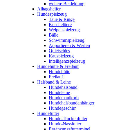
weitere Bekleidung
Alltagshelfer
Hundespielzeug
Taue & Ringe
Kuscheltiere
Welpenspielzeug
Bälle
Schwimmspielzeug
Apportieren & Werfen
Quietschies
Kauspielzeug
Intelligenzspielzeug
Hundehütte & Freilauf
Hundehütte
Freilauf
Halsband & Leine
Hundehalsband
Hundeleine
Hundemaulkorb
Hundehalsbandanhänger
Hundegeschirr
Hundefutter
Hunde-Trockenfutter
Hunde-Nassfutter
Ergänzungsfuttermittel