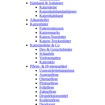
Halsband & Anhänger
Katzenleine
Katzenhalsbandanhänger
Katzenhalsband
Alltagshelfer
Katzenfutter
Futterergänzung
Katzensnacks
Katzen-Nassfutter
Katzen-Trockenfutter
Katzentoilette & Co
Deo & Geruchsbinder
Schaufeln
Vorlegematten
Katzenklo
Pflege- & Hygieneartikel
Ungezieferbekämpfung
Augenpflege
Ohrenpflege
Pfotenpflege
Fellpflege
Zahnpflege
Desinfektionsmittel
Krallenpflege
Deodorant