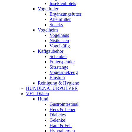
Insektenhotels
Vogelfutter
Ergänzungsfutter
Alleinfutter
Snacks
Vogelheim
Vogelhaus
Nistkasten
Vogelkäfig
Käfigzubehör
Schaukel
Futterspender
Sitzstange
Vogelspielzeug
Einstreu
Reinigung & Hygiene
HUNDENATURPULVER
VET Diäten
Hund
Gastrointestinal
Herz & Leber
Diabetes
Gelenke
Haut & Fell
Hypoallergen