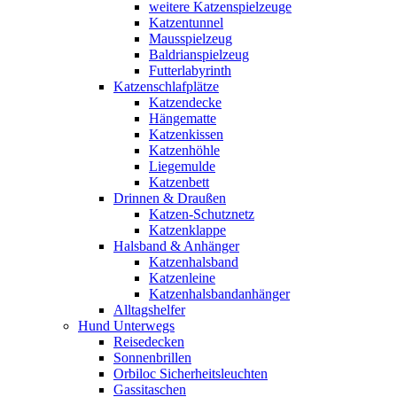
weitere Katzenspielzeuge
Katzentunnel
Mausspielzeug
Baldrianspielzeug
Futterlabyrinth
Katzenschlafplätze
Katzendecke
Hängematte
Katzenkissen
Katzenhöhle
Liegemulde
Katzenbett
Drinnen & Draußen
Katzen-Schutznetz
Katzenklappe
Halsband & Anhänger
Katzenhalsband
Katzenleine
Katzenhalsbandanhänger
Alltagshelfer
Hund Unterwegs
Reisedecken
Sonnenbrillen
Orbiloc Sicherheitsleuchten
Gassitaschen