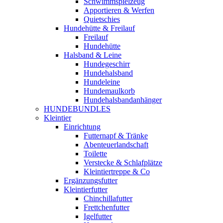
Schwimmspielzeug
Apportieren & Werfen
Quietschies
Hundehütte & Freilauf
Freilauf
Hundehütte
Halsband & Leine
Hundegeschirr
Hundehalsband
Hundeleine
Hundemaulkorb
Hundehalsbandanhänger
HUNDEBUNDLES
Kleintier
Einrichtung
Futternapf & Tränke
Abenteuerlandschaft
Toilette
Verstecke & Schlafplätze
Kleintiertreppe & Co
Ergänzungsfutter
Kleintierfutter
Chinchillafutter
Frettchenfutter
Igelfutter