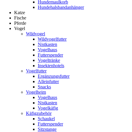
Hundemaulkorb
Hundehalsbandanhänger
Katze
Fische
Pferde
Vogel
Wildvogel
Wildvogelfutter
Nistkasten
Vogelhaus
Futterspender
Vogeltränke
Insektenhotels
Vogelfutter
Ergänzungsfutter
Alleinfutter
Snacks
Vogelheim
Vogelhaus
Nistkasten
Vogelkäfig
Käfigzubehör
Schaukel
Futterspender
Sitzstange