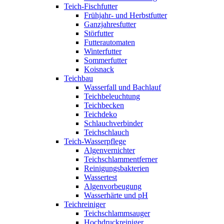
Teich-Fischfutter
Frühjahr- und Herbstfutter
Ganzjahresfutter
Störfutter
Futterautomaten
Winterfutter
Sommerfutter
Koisnack
Teichbau
Wasserfall und Bachlauf
Teichbeleuchtung
Teichbecken
Teichdeko
Schlauchverbinder
Teichschlauch
Teich-Wasserpflege
Algenvernichter
Teichschlammentferner
Reinigungsbakterien
Wassertest
Algenvorbeugung
Wasserhärte und pH
Teichreiniger
Teichschlammsauger
Hochdruckreiniger