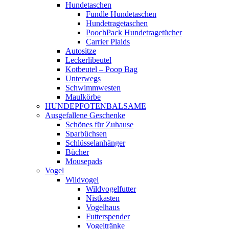
Hundetaschen
Fundle Hundetaschen
Hundetragetaschen
PoochPack Hundetragetücher
Carrier Plaids
Autositze
Leckerlibeutel
Kotbeutel – Poop Bag
Unterwegs
Schwimmwesten
Maulkörbe
HUNDEPFOTENBALSAME
Ausgefallene Geschenke
Schönes für Zuhause
Sparbüchsen
Schlüsselanhänger
Bücher
Mousepads
Vogel
Wildvogel
Wildvogelfutter
Nistkasten
Vogelhaus
Futterspender
Vogeltränke