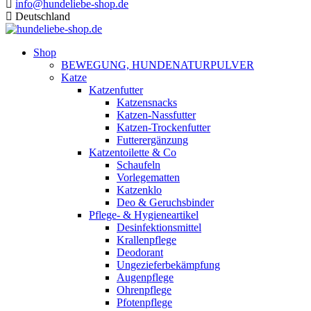
info@hundeliebe-shop.de
Deutschland
Shop
BEWEGUNG, HUNDENATURPULVER
Katze
Katzenfutter
Katzensnacks
Katzen-Nassfutter
Katzen-Trockenfutter
Futterergänzung
Katzentoilette & Co
Schaufeln
Vorlegematten
Katzenklo
Deo & Geruchsbinder
Pflege- & Hygieneartikel
Desinfektionsmittel
Krallenpflege
Deodorant
Ungezieferbekämpfung
Augenpflege
Ohrenpflege
Pfotenpflege