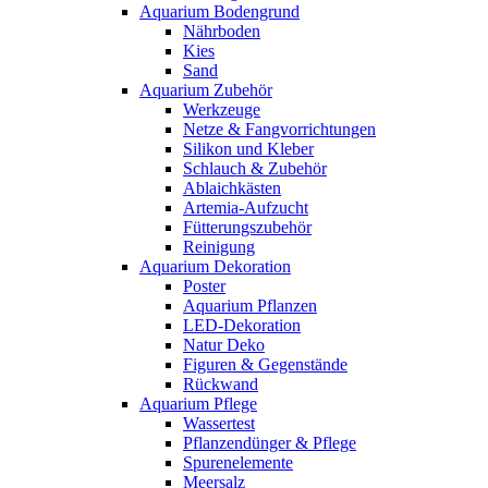
Aquarium Bodengrund
Nährboden
Kies
Sand
Aquarium Zubehör
Werkzeuge
Netze & Fangvorrichtungen
Silikon und Kleber
Schlauch & Zubehör
Ablaichkästen
Artemia-Aufzucht
Fütterungszubehör
Reinigung
Aquarium Dekoration
Poster
Aquarium Pflanzen
LED-Dekoration
Natur Deko
Figuren & Gegenstände
Rückwand
Aquarium Pflege
Wassertest
Pflanzendünger & Pflege
Spurenelemente
Meersalz