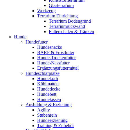
Kunststoffterrarium
Glasterrarium
Werkzeug
Terrarium Einrichtung
Terrarium Bodengrund
Terrariumrückwand
Futterschalen & Tränken
Hunde
Hundefutter
Hundesnacks
BARF & Frostfutter
Hunde-Trockenfutter
Hunde-Nassfutter
Ergänzungsfuttermittel
Hundeschlafplätze
Hundekorb
Kühlmatten
Hundedecke
Hundebett
Hundekissen
Ausbildung & Erziehung
Agility
Stubenrein
Hundeerziehung
Training & Zubehör