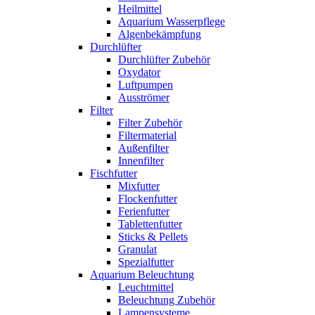
Heilmittel
Aquarium Wasserpflege
Algenbekämpfung
Durchlüfter
Durchlüfter Zubehör
Oxydator
Luftpumpen
Ausströmer
Filter
Filter Zubehör
Filtermaterial
Außenfilter
Innenfilter
Fischfutter
Mixfutter
Flockenfutter
Ferienfutter
Tablettenfutter
Sticks & Pellets
Granulat
Spezialfutter
Aquarium Beleuchtung
Leuchtmittel
Beleuchtung Zubehör
Lampensysteme