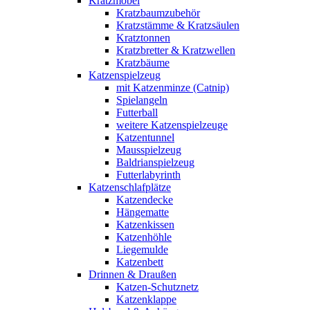
Kratzmöbel
Kratzbaumzubehör
Kratzstämme & Kratzsäulen
Kratztonnen
Kratzbretter & Kratzwellen
Kratzbäume
Katzenspielzeug
mit Katzenminze (Catnip)
Spielangeln
Futterball
weitere Katzenspielzeuge
Katzentunnel
Mausspielzeug
Baldrianspielzeug
Futterlabyrinth
Katzenschlafplätze
Katzendecke
Hängematte
Katzenkissen
Katzenhöhle
Liegemulde
Katzenbett
Drinnen & Draußen
Katzen-Schutznetz
Katzenklappe