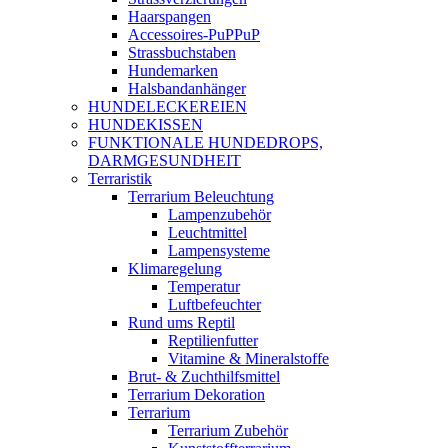
Haarspangen
Accessoires-PuPPuP
Strassbuchstaben
Hundemarken
Halsbandanhänger
HUNDELECKEREIEN
HUNDEKISSEN
FUNKTIONALE HUNDEDROPS,
DARMGESUNDHEIT
Terraristik
Terrarium Beleuchtung
Lampenzubehör
Leuchtmittel
Lampensysteme
Klimaregelung
Temperatur
Luftbefeuchter
Rund ums Reptil
Reptilienfutter
Vitamine & Mineralstoffe
Brut- & Zuchthilfsmittel
Terrarium Dekoration
Terrarium
Terrarium Zubehör