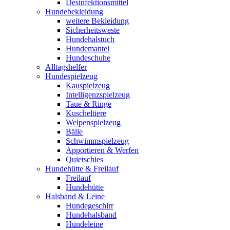
Desinfektionsmittel
Hundebekleidung
weitere Bekleidung
Sicherheitsweste
Hundehalstuch
Hundemantel
Hundeschuhe
Alltagshelfer
Hundespielzeug
Kauspielzeug
Intelligenzspielzeug
Taue & Ringe
Kuscheltiere
Welpenspielzeug
Bälle
Schwimmspielzeug
Apportieren & Werfen
Quietschies
Hundehütte & Freilauf
Freilauf
Hundehütte
Halsband & Leine
Hundegeschirr
Hundehalsband
Hundeleine