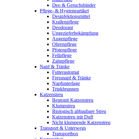
Deo & Geruchsbinder
Pflege- & Hygieneartikel
Desinfektionsmittel
Krallenpflege
Deodorant
Ungezieferbekämpfung
Augenpflege
Ohrenpflege
Pfotenpflege
Fellpflege
Zahnpflege
Napf & Tränke
Futterautomat
Fressnapf & Tränke
Napfunterlage
Trinkbrunnen
Katzenstreu
Bentonit Katzenstreu
Klumpstreu
Biologisch abbaubare Streu
Katzenstreu mit Duft
Nicht klumpende Katzenstreu
Transport & Unterwegs
Transportbox