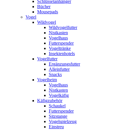
Schlüsselanhänger
Bücher
Mousepads
Vogel
Wildvogel
Wildvogelfutter
Nistkasten
Vogelhaus
Futterspender
Vogeltränke
Insektenhotels
Vogelfutter
Ergänzungsfutter
Alleinfutter
Snacks
Vogelheim
Vogelhaus
Nistkasten
Vogelkäfig
Käfigzubehör
Schaukel
Futterspender
Sitzstange
Vogelspielzeug
Einstreu