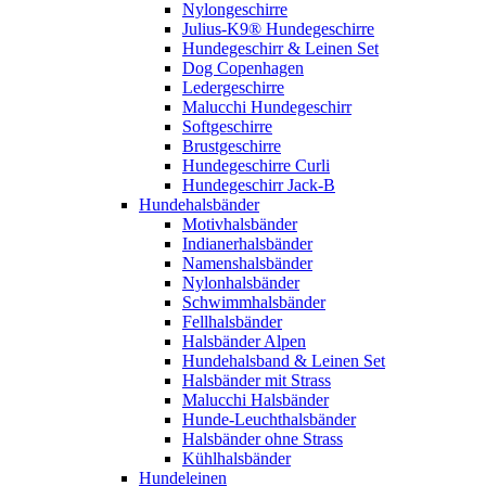
Nylongeschirre
Julius-K9® Hundegeschirre
Hundegeschirr & Leinen Set
Dog Copenhagen
Ledergeschirre
Malucchi Hundegeschirr
Softgeschirre
Brustgeschirre
Hundegeschirre Curli
Hundegeschirr Jack-B
Hundehalsbänder
Motivhalsbänder
Indianerhalsbänder
Namenshalsbänder
Nylonhalsbänder
Schwimmhalsbänder
Fellhalsbänder
Halsbänder Alpen
Hundehalsband & Leinen Set
Halsbänder mit Strass
Malucchi Halsbänder
Hunde-Leuchthalsbänder
Halsbänder ohne Strass
Kühlhalsbänder
Hundeleinen