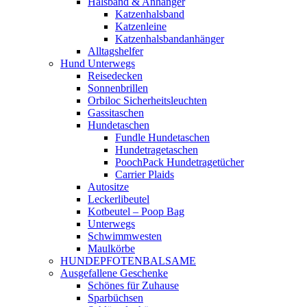
Halsband & Anhänger
Katzenhalsband
Katzenleine
Katzenhalsbandanhänger
Alltagshelfer
Hund Unterwegs
Reisedecken
Sonnenbrillen
Orbiloc Sicherheitsleuchten
Gassitaschen
Hundetaschen
Fundle Hundetaschen
Hundetragetaschen
PoochPack Hundetragetücher
Carrier Plaids
Autositze
Leckerlibeutel
Kotbeutel – Poop Bag
Unterwegs
Schwimmwesten
Maulkörbe
HUNDEPFOTENBALSAME
Ausgefallene Geschenke
Schönes für Zuhause
Sparbüchsen