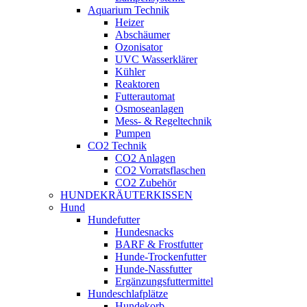
Aquarium Technik
Heizer
Abschäumer
Ozonisator
UVC Wasserklärer
Kühler
Reaktoren
Futterautomat
Osmoseanlagen
Mess- & Regeltechnik
Pumpen
CO2 Technik
CO2 Anlagen
CO2 Vorratsflaschen
CO2 Zubehör
HUNDEKRÄUTERKISSEN
Hund
Hundefutter
Hundesnacks
BARF & Frostfutter
Hunde-Trockenfutter
Hunde-Nassfutter
Ergänzungsfuttermittel
Hundeschlafplätze
Hundekorb