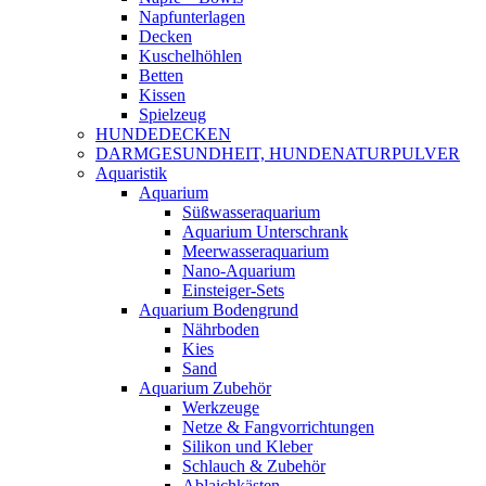
Napfunterlagen
Decken
Kuschelhöhlen
Betten
Kissen
Spielzeug
HUNDEDECKEN
DARMGESUNDHEIT, HUNDENATURPULVER
Aquaristik
Aquarium
Süßwasseraquarium
Aquarium Unterschrank
Meerwasseraquarium
Nano-Aquarium
Einsteiger-Sets
Aquarium Bodengrund
Nährboden
Kies
Sand
Aquarium Zubehör
Werkzeuge
Netze & Fangvorrichtungen
Silikon und Kleber
Schlauch & Zubehör
Ablaichkästen