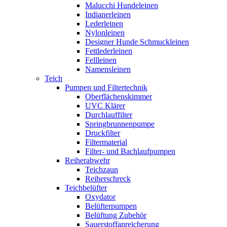
Malucchi Hundeleinen
Indianerleinen
Lederleinen
Nylonleinen
Designer Hunde Schmuckleinen
Fettlederleinen
Fellleinen
Namensleinen
Teich
Pumpen und Filtertechnik
Oberflächenskimmer
UVC Klärer
Durchlauffilter
Springbrunnenpumpe
Druckfilter
Filtermaterial
Filter- und Bachlaufpumpen
Reiherabwehr
Teichzaun
Reiherschreck
Teichbelüfter
Oxydator
Belüfterpumpen
Belüftung Zubehör
Sauerstoffanreicherung