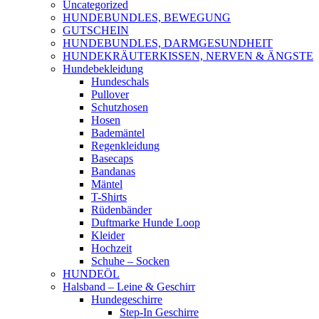
Uncategorized
HUNDEBUNDLES, BEWEGUNG
GUTSCHEIN
HUNDEBUNDLES, DARMGESUNDHEIT
HUNDEKRÄUTERKISSEN, NERVEN & ÄNGSTE
Hundebekleidung
Hundeschals
Pullover
Schutzhosen
Hosen
Bademäntel
Regenkleidung
Basecaps
Bandanas
Mäntel
T-Shirts
Rüdenbänder
Duftmarke Hunde Loop
Kleider
Hochzeit
Schuhe – Socken
HUNDEÖL
Halsband – Leine & Geschirr
Hundegeschirre
Step-In Geschirre