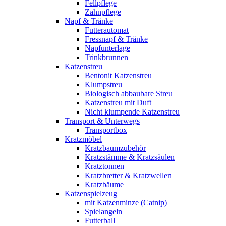
Fellpflege
Zahnpflege
Napf & Tränke
Futterautomat
Fressnapf & Tränke
Napfunterlage
Trinkbrunnen
Katzenstreu
Bentonit Katzenstreu
Klumpstreu
Biologisch abbaubare Streu
Katzenstreu mit Duft
Nicht klumpende Katzenstreu
Transport & Unterwegs
Transportbox
Kratzmöbel
Kratzbaumzubehör
Kratzstämme & Kratzsäulen
Kratztonnen
Kratzbretter & Kratzwellen
Kratzbäume
Katzenspielzeug
mit Katzenminze (Catnip)
Spielangeln
Futterball