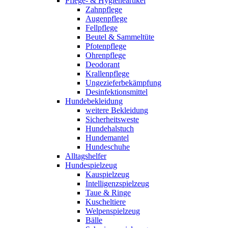
Pflege- & Hygieneartikel
Zahnpflege
Augenpflege
Fellpflege
Beutel & Sammeltüte
Pfotenpflege
Ohrenpflege
Deodorant
Krallenpflege
Ungezieferbekämpfung
Desinfektionsmittel
Hundebekleidung
weitere Bekleidung
Sicherheitsweste
Hundehalstuch
Hundemantel
Hundeschuhe
Alltagshelfer
Hundespielzeug
Kauspielzeug
Intelligenzspielzeug
Taue & Ringe
Kuscheltiere
Welpenspielzeug
Bälle