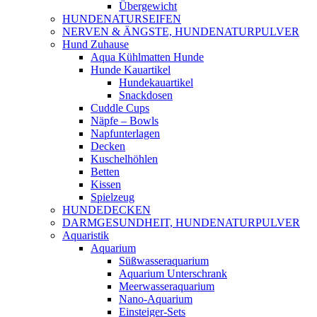
Übergewicht
HUNDENATURSEIFEN
NERVEN & ÄNGSTE, HUNDENATURPULVER
Hund Zuhause
Aqua Kühlmatten Hunde
Hunde Kauartikel
Hundekauartikel
Snackdosen
Cuddle Cups
Näpfe – Bowls
Napfunterlagen
Decken
Kuschelhöhlen
Betten
Kissen
Spielzeug
HUNDEDECKEN
DARMGESUNDHEIT, HUNDENATURPULVER
Aquaristik
Aquarium
Süßwasseraquarium
Aquarium Unterschrank
Meerwasseraquarium
Nano-Aquarium
Einsteiger-Sets