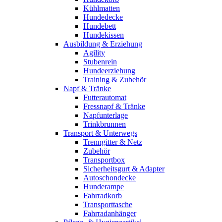
Kühlmatten
Hundedecke
Hundebett
Hundekissen
Ausbildung & Erziehung
Agility
Stubenrein
Hundeerziehung
Training & Zubehör
Napf & Tränke
Futterautomat
Fressnapf & Tränke
Napfunterlage
Trinkbrunnen
Transport & Unterwegs
Trenngitter & Netz
Zubehör
Transportbox
Sicherheitsgurt & Adapter
Autoschondecke
Hunderampe
Fahrradkorb
Transporttasche
Fahrradanhänger