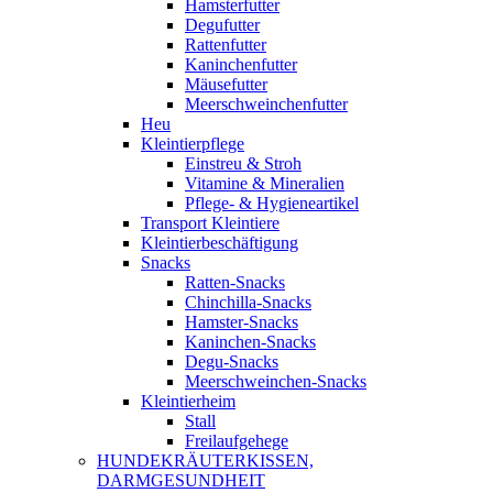
Hamsterfutter
Degufutter
Rattenfutter
Kaninchenfutter
Mäusefutter
Meerschweinchenfutter
Heu
Kleintierpflege
Einstreu & Stroh
Vitamine & Mineralien
Pflege- & Hygieneartikel
Transport Kleintiere
Kleintierbeschäftigung
Snacks
Ratten-Snacks
Chinchilla-Snacks
Hamster-Snacks
Kaninchen-Snacks
Degu-Snacks
Meerschweinchen-Snacks
Kleintierheim
Stall
Freilaufgehege
HUNDEKRÄUTERKISSEN,
DARMGESUNDHEIT