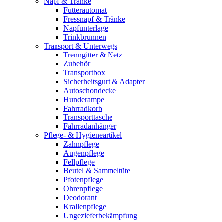
Napf & Tränke
Futterautomat
Fressnapf & Tränke
Napfunterlage
Trinkbrunnen
Transport & Unterwegs
Trenngitter & Netz
Zubehör
Transportbox
Sicherheitsgurt & Adapter
Autoschondecke
Hunderampe
Fahrradkorb
Transporttasche
Fahrradanhänger
Pflege- & Hygieneartikel
Zahnpflege
Augenpflege
Fellpflege
Beutel & Sammeltüte
Pfotenpflege
Ohrenpflege
Deodorant
Krallenpflege
Ungezieferbekämpfung