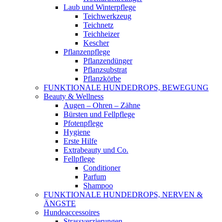
Laub und Winterpflege
Teichwerkzeug
Teichnetz
Teichheizer
Kescher
Pflanzenpflege
Pflanzendünger
Pflanzsubstrat
Pflanzkörbe
FUNKTIONALE HUNDEDROPS, BEWEGUNG
Beauty & Wellness
Augen – Ohren – Zähne
Bürsten und Fellpflege
Pfotenpflege
Hygiene
Erste Hilfe
Extrabeauty und Co.
Fellpflege
Conditioner
Parfum
Shampoo
FUNKTIONALE HUNDEDROPS, NERVEN &
ÄNGSTE
Hundeaccessoires
Strassverzierungen