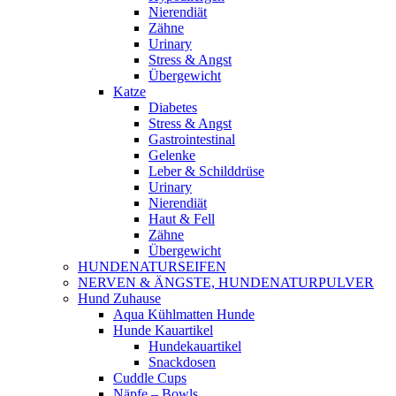
Nierendiät
Zähne
Urinary
Stress & Angst
Übergewicht
Katze
Diabetes
Stress & Angst
Gastrointestinal
Gelenke
Leber & Schilddrüse
Urinary
Nierendiät
Haut & Fell
Zähne
Übergewicht
HUNDENATURSEIFEN
NERVEN & ÄNGSTE, HUNDENATURPULVER
Hund Zuhause
Aqua Kühlmatten Hunde
Hunde Kauartikel
Hundekauartikel
Snackdosen
Cuddle Cups
Näpfe – Bowls