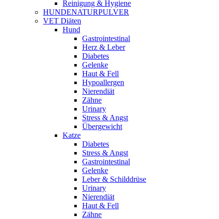
Reinigung & Hygiene
HUNDENATURPULVER
VET Diäten
Hund
Gastrointestinal
Herz & Leber
Diabetes
Gelenke
Haut & Fell
Hypoallergen
Nierendiät
Zähne
Urinary
Stress & Angst
Übergewicht
Katze
Diabetes
Stress & Angst
Gastrointestinal
Gelenke
Leber & Schilddrüse
Urinary
Nierendiät
Haut & Fell
Zähne