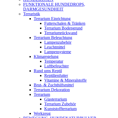
FUNKTIONALE HUNDEDROPS,
DARMGESUNDHEIT
Terraristik
Terrarium Einrichtung
Futterschalen & Tränken
Terrarium Bodengrund
Terrariumrückwand
Terrarium Beleuchtung
Lampenzubehör
Leuchtmittel
Lampensysteme
Klimaregelung
Temperatur
Luftbefeuchter
Rund ums Reptil
Reptilienfutter
Vitamine & Mineralstoffe
Brut- & Zuchthilfsmittel
Terrarium Dekoration
Terrarium
Glasterrarium
Terrarium Zubehör
Kunststoffterrarium
Werkzeug