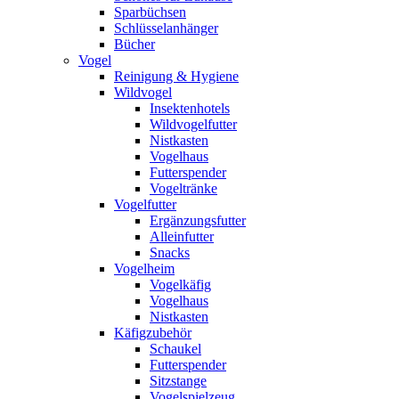
Sparbüchsen
Schlüsselanhänger
Bücher
Vogel
Reinigung & Hygiene
Wildvogel
Insektenhotels
Wildvogelfutter
Nistkasten
Vogelhaus
Futterspender
Vogeltränke
Vogelfutter
Ergänzungsfutter
Alleinfutter
Snacks
Vogelheim
Vogelkäfig
Vogelhaus
Nistkasten
Käfigzubehör
Schaukel
Futterspender
Sitzstange
Vogelspielzeug