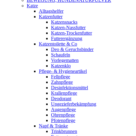
BEWEGUNG, HUNDENATURPULVER
Katze
Alltagshelfer
Katzenfutter
Katzensnacks
Katzen-Nassfutter
Katzen-Trockenfutter
Futterergänzung
Katzentoilette & Co
Deo & Geruchsbinder
Schaufeln
Vorlegematten
Katzenklo
Pflege- & Hygieneartikel
Fellpflege
Zahnpflege
Desinfektionsmittel
Krallenpflege
Deodorant
Ungezieferbekämpfung
Augenpflege
Ohrenpflege
Pfotenpflege
Napf & Tränke
Trinkbrunnen