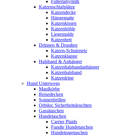
Futterlabyrinth
Katzenschlafplätze
Katzendecke
Hängematte
Katzenkissen
Katzenhöhle
Liegemulde
Katzenbett
Drinnen & Draußen
Katzen-Schutznetz
Katzenklappe
Halsband & Anhänger
Katzenhalsbandanhänger
Katzenhalsband
Katzenleine
Hund Unterwegs
Maulkörbe
Reisedecken
Sonnenbrillen
Orbiloc Sicherheitsleuchten
Gassitaschen
Hundetaschen
Carrier Plaids
Fundle Hundetaschen
Hundetragetaschen