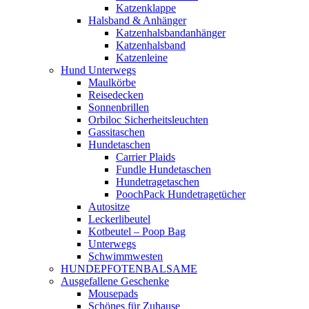
Katzenklappe
Halsband & Anhänger
Katzenhalsbandanhänger
Katzenhalsband
Katzenleine
Hund Unterwegs
Maulkörbe
Reisedecken
Sonnenbrillen
Orbiloc Sicherheitsleuchten
Gassitaschen
Hundetaschen
Carrier Plaids
Fundle Hundetaschen
Hundetragetaschen
PoochPack Hundetragetücher
Autositze
Leckerlibeutel
Kotbeutel – Poop Bag
Unterwegs
Schwimmwesten
HUNDEPFOTENBALSAME
Ausgefallene Geschenke
Mousepads
Schönes für Zuhause