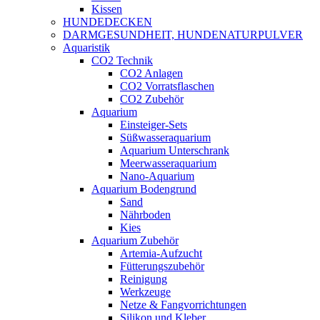
Kissen
HUNDEDECKEN
DARMGESUNDHEIT, HUNDENATURPULVER
Aquaristik
CO2 Technik
CO2 Anlagen
CO2 Vorratsflaschen
CO2 Zubehör
Aquarium
Einsteiger-Sets
Süßwasseraquarium
Aquarium Unterschrank
Meerwasseraquarium
Nano-Aquarium
Aquarium Bodengrund
Sand
Nährboden
Kies
Aquarium Zubehör
Artemia-Aufzucht
Fütterungszubehör
Reinigung
Werkzeuge
Netze & Fangvorrichtungen
Silikon und Kleber