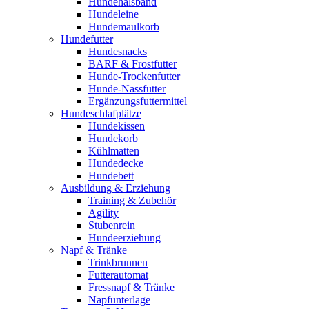
Hundehalsband
Hundeleine
Hundemaulkorb
Hundefutter
Hundesnacks
BARF & Frostfutter
Hunde-Trockenfutter
Hunde-Nassfutter
Ergänzungsfuttermittel
Hundeschlafplätze
Hundekissen
Hundekorb
Kühlmatten
Hundedecke
Hundebett
Ausbildung & Erziehung
Training & Zubehör
Agility
Stubenrein
Hundeerziehung
Napf & Tränke
Trinkbrunnen
Futterautomat
Fressnapf & Tränke
Napfunterlage