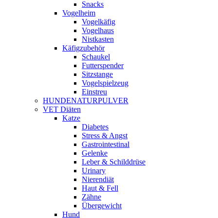
Snacks
Vogelheim
Vogelkäfig
Vogelhaus
Nistkasten
Käfigzubehör
Schaukel
Futterspender
Sitzstange
Vogelspielzeug
Einstreu
HUNDENATURPULVER
VET Diäten
Katze
Diabetes
Stress & Angst
Gastrointestinal
Gelenke
Leber & Schilddrüse
Urinary
Nierendiät
Haut & Fell
Zähne
Übergewicht
Hund