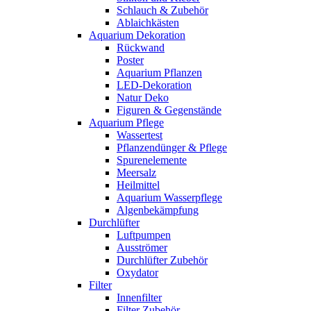
Schlauch & Zubehör
Ablaichkästen
Aquarium Dekoration
Rückwand
Poster
Aquarium Pflanzen
LED-Dekoration
Natur Deko
Figuren & Gegenstände
Aquarium Pflege
Wassertest
Pflanzendünger & Pflege
Spurenelemente
Meersalz
Heilmittel
Aquarium Wasserpflege
Algenbekämpfung
Durchlüfter
Luftpumpen
Ausströmer
Durchlüfter Zubehör
Oxydator
Filter
Innenfilter
Filter Zubehör