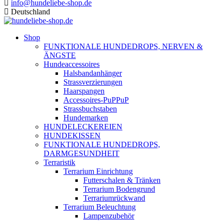
info@hundeliebe-shop.de
Deutschland
Shop
FUNKTIONALE HUNDEDROPS, NERVEN &
ÄNGSTE
Hundeaccessoires
Halsbandanhänger
Strassverzierungen
Haarspangen
Accessoires-PuPPuP
Strassbuchstaben
Hundemarken
HUNDELECKEREIEN
HUNDEKISSEN
FUNKTIONALE HUNDEDROPS,
DARMGESUNDHEIT
Terraristik
Terrarium Einrichtung
Futterschalen & Tränken
Terrarium Bodengrund
Terrariumrückwand
Terrarium Beleuchtung
Lampenzubehör