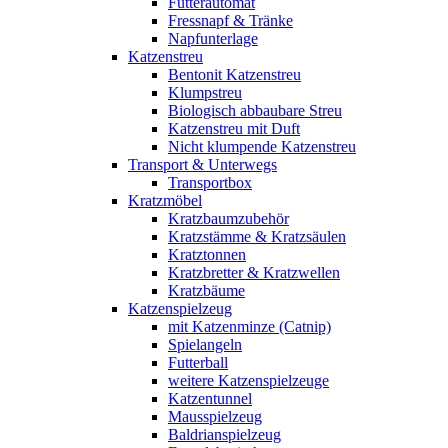
Futterautomat
Fressnapf & Tränke
Napfunterlage
Katzenstreu
Bentonit Katzenstreu
Klumpstreu
Biologisch abbaubare Streu
Katzenstreu mit Duft
Nicht klumpende Katzenstreu
Transport & Unterwegs
Transportbox
Kratzmöbel
Kratzbaumzubehör
Kratzstämme & Kratzsäulen
Kratztonnen
Kratzbretter & Kratzwellen
Kratzbäume
Katzenspielzeug
mit Katzenminze (Catnip)
Spielangeln
Futterball
weitere Katzenspielzeuge
Katzentunnel
Mausspielzeug
Baldrianspielzeug