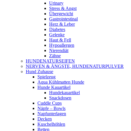
Urinary
Stress & Angst
Übergewicht
Gastrointestinal
Herz & Leber
Diabetes
Gelenke
Haut & Fell
Hypoallergen
Nierendiät
Zähne
HUNDENATURSEIFEN
NERVEN & ÄNGSTE, HUNDENATURPULVER
Hund Zuhause
Spielzeug
Aqua Kühlmatten Hunde
Hunde Kauartikel
Hundekauartikel
Snackdosen
Cuddle Cups
Näpfe – Bowls
Napfunterlagen
Decken
Kuschelhöhlen
Betten