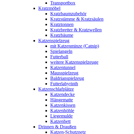
Transportbox
Kratzmöbel
Kratzbaumzubehör
Kratzstämme & Kratzsäulen
Kratztonnen
Kratzbretter & Kratzwellen
Kratzbäume
Katzenspielzeug
mit Katzenminze (Catnip)
Spielangeln
Futterball
weitere Katzenspielzeuge
Katzentunnel
Mausspielzeug
Baldrianspielzeug
Futterlabyrinth
Katzenschlafplätze
Katzendecke
Hängematte
Katzenkissen
Katzenhöhle
Liegemulde
Katzenbett
Drinnen & Draußen
Katzen-Schutznetz