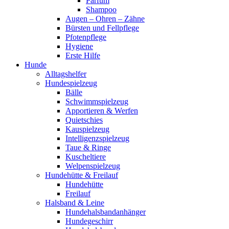
Parfum
Shampoo
Augen – Ohren – Zähne
Bürsten und Fellpflege
Pfotenpflege
Hygiene
Erste Hilfe
Hunde
Alltagshelfer
Hundespielzeug
Bälle
Schwimmspielzeug
Apportieren & Werfen
Quietschies
Kauspielzeug
Intelligenzspielzeug
Taue & Ringe
Kuscheltiere
Welpenspielzeug
Hundehütte & Freilauf
Hundehütte
Freilauf
Halsband & Leine
Hundehalsbandanhänger
Hundegeschirr