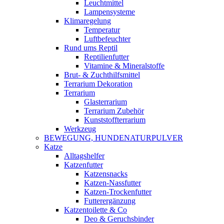
Leuchtmittel
Lampensysteme
Klimaregelung
Temperatur
Luftbefeuchter
Rund ums Reptil
Reptilienfutter
Vitamine & Mineralstoffe
Brut- & Zuchthilfsmittel
Terrarium Dekoration
Terrarium
Glasterrarium
Terrarium Zubehör
Kunststoffterrarium
Werkzeug
BEWEGUNG, HUNDENATURPULVER
Katze
Alltagshelfer
Katzenfutter
Katzensnacks
Katzen-Nassfutter
Katzen-Trockenfutter
Futterergänzung
Katzentoilette & Co
Deo & Geruchsbinder