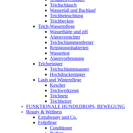
Teichschlauch
Wasserfall und Bachlauf
Teichbeleuchtung
Teichbecken
Teich-Wasserpflege
Wasserhärte und pH
Algenvernichter
Teichschlammentferner
Reinigungsbakterien
Wassertest
Algenvorbeugung
Teichreiniger
Teichschlammsauger
Hochdruckreiniger
Laub und Winterpflege
Kescher
Teichwerkzeug
Teichnetz
Teichheizer
FUNKTIONALE HUNDEDROPS, BEWEGUNG
Beauty & Wellness
Extrabeauty und Co.
Fellpflege
Conditioner