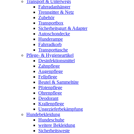
Transport & Unterwegs
Fahrradanhänger
Trenngitter & Netz
Zubehör
Transportbox
Sicherheitsgurt & Adapter
Autoschondecke
Hunderampe
Fahrradkorb
Transporttasche
Pflege- & Hygieneartikel
Desinfektionsmittel
Zahnpflege
Augenpflege
Fellpflege
Beutel & Sammeltüte
Pfotenpflege
Ohrenpflege
Deodorant
Krallenpflege
Ungezieferbekämpfung
Hundebekleidung
Hundeschuhe
weitere Bekleidung
Sicherheitsweste