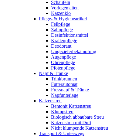
Schaufeln
Vorlegematten
Katzenklo
Pflege- & Hygieneartikel
Fellpflege
Zahnpflege
Desinfektionsmittel
Krallenpflege
Deodorant
Ungezieferbekämpfung
Augenpflege
Ohrenpflege
Pfotenpflege
Napf & Tränke
Trinkbrunnen
Futterautomat
Fressnapf & Tränke
Napfunterlage
Katzenstreu
Bentonit Katzenstreu
Klumpstreu
Biologisch abbaubare Streu
Katzenstreu mit Duft
Nicht klumpende Katzenstreu
Transport & Unterwegs