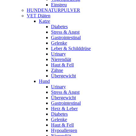
Einstreu
HUNDENATURPULVER
VET Diäten
Katze
Diabetes
Stress & Angst
Gastrointestinal
Gelenke
Leber & Schilddrüse
Urinary
Nierendiät
Haut & Fell
Zähne
Übergewicht
Hund
Urinary
Stress & Angst
Übergewicht
Gastrointestinal
Herz & Leber
Diabetes
Gelenke
Haut & Fell
Hypoallergen
Nierendiät