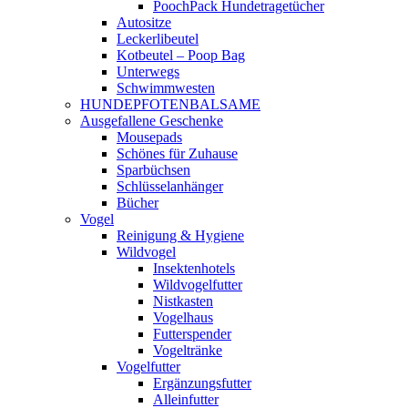
PoochPack Hundetragetücher
Autositze
Leckerlibeutel
Kotbeutel – Poop Bag
Unterwegs
Schwimmwesten
HUNDEPFOTENBALSAME
Ausgefallene Geschenke
Mousepads
Schönes für Zuhause
Sparbüchsen
Schlüsselanhänger
Bücher
Vogel
Reinigung & Hygiene
Wildvogel
Insektenhotels
Wildvogelfutter
Nistkasten
Vogelhaus
Futterspender
Vogeltränke
Vogelfutter
Ergänzungsfutter
Alleinfutter