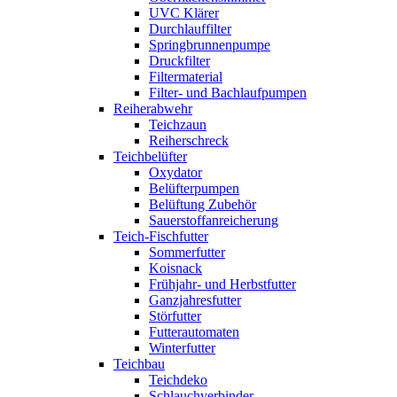
UVC Klärer
Durchlauffilter
Springbrunnenpumpe
Druckfilter
Filtermaterial
Filter- und Bachlaufpumpen
Reiherabwehr
Teichzaun
Reiherschreck
Teichbelüfter
Oxydator
Belüfterpumpen
Belüftung Zubehör
Sauerstoffanreicherung
Teich-Fischfutter
Sommerfutter
Koisnack
Frühjahr- und Herbstfutter
Ganzjahresfutter
Störfutter
Futterautomaten
Winterfutter
Teichbau
Teichdeko
Schlauchverbinder