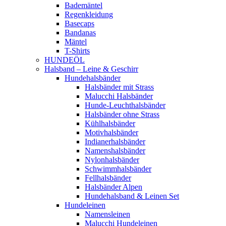
Bademäntel
Regenkleidung
Basecaps
Bandanas
Mäntel
T-Shirts
HUNDEÖL
Halsband – Leine & Geschirr
Hundehalsbänder
Halsbänder mit Strass
Malucchi Halsbänder
Hunde-Leuchthalsbänder
Halsbänder ohne Strass
Kühlhalsbänder
Motivhalsbänder
Indianerhalsbänder
Namenshalsbänder
Nylonhalsbänder
Schwimmhalsbänder
Fellhalsbänder
Halsbänder Alpen
Hundehalsband & Leinen Set
Hundeleinen
Namensleinen
Malucchi Hundeleinen