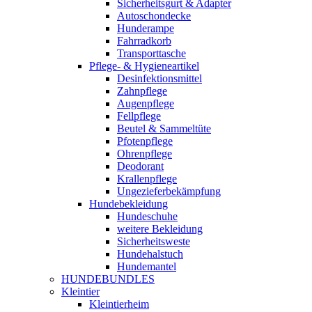
Sicherheitsgurt & Adapter
Autoschondecke
Hunderampe
Fahrradkorb
Transporttasche
Pflege- & Hygieneartikel
Desinfektionsmittel
Zahnpflege
Augenpflege
Fellpflege
Beutel & Sammeltüte
Pfotenpflege
Ohrenpflege
Deodorant
Krallenpflege
Ungezieferbekämpfung
Hundebekleidung
Hundeschuhe
weitere Bekleidung
Sicherheitsweste
Hundehalstuch
Hundemantel
HUNDEBUNDLES
Kleintier
Kleintierheim