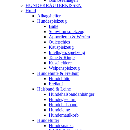
Osmoseanlagen
HUNDEKRÄUTERKISSEN
Hund
Alltagshelfer
Hundespielzeug
Bälle
Schwimmspielzeug
Apportieren & Werfen
Quietschies
Kauspielzeug
Intelligenzspielzeug
Taue & Ringe
Kuscheltiere
Welpenspielzeug
Hundehütte & Freilauf
Hundehütte
Freilauf
Halsband & Leine
Hundehalsbandanhänger
Hundegeschirr
Hundehalsband
Hundeleine
Hundemaulkorb
Hundefutter
Hundesnacks