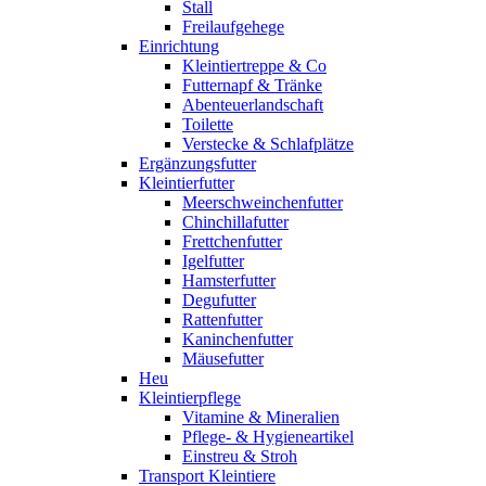
Stall
Freilaufgehege
Einrichtung
Kleintiertreppe & Co
Futternapf & Tränke
Abenteuerlandschaft
Toilette
Verstecke & Schlafplätze
Ergänzungsfutter
Kleintierfutter
Meerschweinchenfutter
Chinchillafutter
Frettchenfutter
Igelfutter
Hamsterfutter
Degufutter
Rattenfutter
Kaninchenfutter
Mäusefutter
Heu
Kleintierpflege
Vitamine & Mineralien
Pflege- & Hygieneartikel
Einstreu & Stroh
Transport Kleintiere