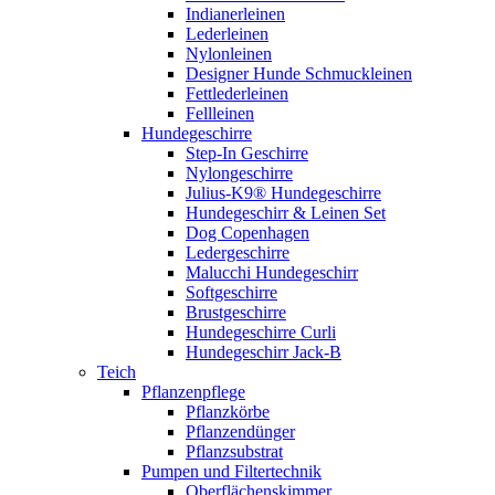
Indianerleinen
Lederleinen
Nylonleinen
Designer Hunde Schmuckleinen
Fettlederleinen
Fellleinen
Hundegeschirre
Step-In Geschirre
Nylongeschirre
Julius-K9® Hundegeschirre
Hundegeschirr & Leinen Set
Dog Copenhagen
Ledergeschirre
Malucchi Hundegeschirr
Softgeschirre
Brustgeschirre
Hundegeschirre Curli
Hundegeschirr Jack-B
Teich
Pflanzenpflege
Pflanzkörbe
Pflanzendünger
Pflanzsubstrat
Pumpen und Filtertechnik
Oberflächenskimmer