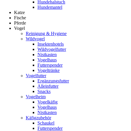
Hundehalstuch
Hundemantel
Katze
Fische
Pferde
Vogel
Reinigung & Hygiene
Wildvogel
Insektenhotels
Wildvogelfutter
Nistkasten
Vogelhaus
Futterspender
Vogeltränke
Vogelfutter
Ergänzungsfutter
Alleinfutter
Snacks
Vogelheim
Vogelkäfig
Vogelhaus
Nistkasten
Käfigzubehör
Schaukel
Futterspender