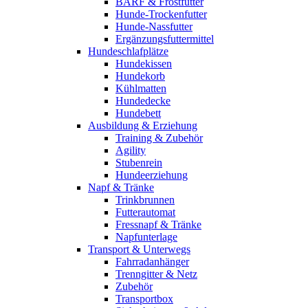
BARF & Frostfutter
Hunde-Trockenfutter
Hunde-Nassfutter
Ergänzungsfuttermittel
Hundeschlafplätze
Hundekissen
Hundekorb
Kühlmatten
Hundedecke
Hundebett
Ausbildung & Erziehung
Training & Zubehör
Agility
Stubenrein
Hundeerziehung
Napf & Tränke
Trinkbrunnen
Futterautomat
Fressnapf & Tränke
Napfunterlage
Transport & Unterwegs
Fahrradanhänger
Trenngitter & Netz
Zubehör
Transportbox