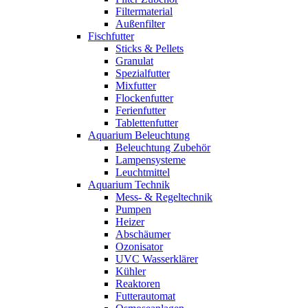
Filtermaterial
Außenfilter
Fischfutter
Sticks & Pellets
Granulat
Spezialfutter
Mixfutter
Flockenfutter
Ferienfutter
Tablettenfutter
Aquarium Beleuchtung
Beleuchtung Zubehör
Lampensysteme
Leuchtmittel
Aquarium Technik
Mess- & Regeltechnik
Pumpen
Heizer
Abschäumer
Ozonisator
UVC Wasserklärer
Kühler
Reaktoren
Futterautomat