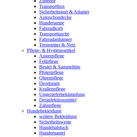
Zubehör
Transportbox
Sicherheitsgurt & Adapter
Autoschondecke
Hunderampe
Fahrradkorb
Transporttasche
Fahrradanhänger
Trenngitter & Netz
Pflege- & Hygieneartikel
Augenpflege
Fellpflege
Beutel & Sammeltüte
Pfotenpflege
Ohrenpflege
Deodorant
Krallenpflege
Ungezieferbekämpfung
Desinfektionsmittel
Zahnpflege
Hundebekleidung
weitere Bekleidung
Sicherheitsweste
Hundehalstuch
Hundemantel