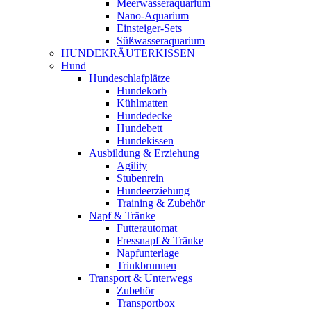
Meerwasseraquarium
Nano-Aquarium
Einsteiger-Sets
Süßwasseraquarium
HUNDEKRÄUTERKISSEN
Hund
Hundeschlafplätze
Hundekorb
Kühlmatten
Hundedecke
Hundebett
Hundekissen
Ausbildung & Erziehung
Agility
Stubenrein
Hundeerziehung
Training & Zubehör
Napf & Tränke
Futterautomat
Fressnapf & Tränke
Napfunterlage
Trinkbrunnen
Transport & Unterwegs
Zubehör
Transportbox