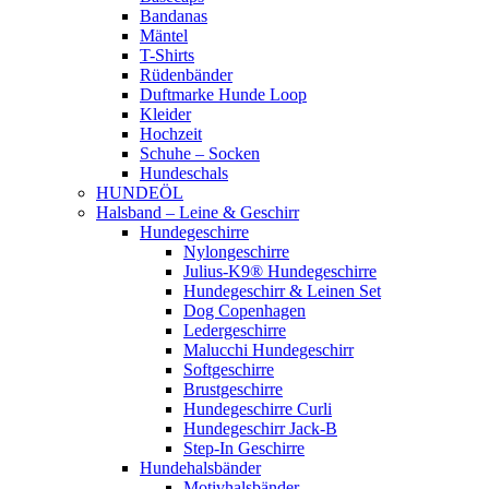
Bandanas
Mäntel
T-Shirts
Rüdenbänder
Duftmarke Hunde Loop
Kleider
Hochzeit
Schuhe – Socken
Hundeschals
HUNDEÖL
Halsband – Leine & Geschirr
Hundegeschirre
Nylongeschirre
Julius-K9® Hundegeschirre
Hundegeschirr & Leinen Set
Dog Copenhagen
Ledergeschirre
Malucchi Hundegeschirr
Softgeschirre
Brustgeschirre
Hundegeschirre Curli
Hundegeschirr Jack-B
Step-In Geschirre
Hundehalsbänder
Motivhalsbänder