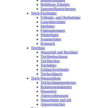
Belüfterpumpen
Belüftung Zubehör
Sauerstoffanreicherung
Teich-Fischfutter
Frühjahr- und Herbstfutter
Ganzjahresfutter
Störfutter
Futterautomaten
Winterfutter
Sommerfutter
Koisnack
Teichbau
Wasserfall und Bachlauf
Teichbeleuchtung
Teichbecken
Teichdeko
Schlauchverbinder
Teichschlauch
Teich-Wasserpflege
Teichschlammentferner
Reinigungsbakterien
Wassertest
Algenvorbeugung
Wasserhärte und pH
Algenvernichter