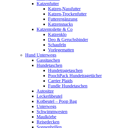
Katzenfutter
Katzen-Nassfutter
Katzen-Trockenfutter
Futterergänzung
Katzensnacks
Katzentoilette & Co
Katzenklo
Deo & Geruchsbinder
Schaufeln
Vorlegematten
Hund Unterwegs
Gassitaschen
Hundetaschen
Hundetragetaschen
PoochPack Hundetragetücher
Carrier Plaids
Fundle Hundetaschen
Autositze
Leckerlibeutel
Kotbeutel – Poop Bag
Unterwegs
Schwimmwesten
Maulkörbe
Reisedecken
Sonnenbrillen