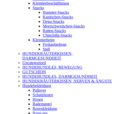
Kleintierbeschäftigung
Snacks
Hamster-Snacks
Kaninchen-Snacks
Degu-Snacks
Meerschweinchen-Snacks
Ratten-Snacks
Chinchilla-Snacks
Kleintierheim
Freilaufgehege
Stall
HUNDEKRÄUTERKISSEN,
DARMGESUNDHEIT
Uncategorized
HUNDEBUNDLES, BEWEGUNG
GUTSCHEIN
HUNDEBUNDLES, DARMGESUNDHEIT
HUNDEKRÄUTERKISSEN, NERVEN & ÄNGSTE
Hundebekleidung
Pullover
Schutzhosen
Hosen
Bademäntel
Regenkleidung
Basecaps