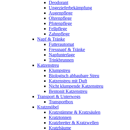
Deodorant
Ungezieferbekämpfung
Augenpflege
Ohrenpflege
Pfotenpflege
Fellpflege
Zahnpflege
Napf & Tränke
Futterautomat
Fressnapf & Tränke
Napfunterlage
Trinkbrunnen
Katzenstreu
Klumpstreu
Biologisch abbaubare Streu
Katzenstreu mit Duft
Nicht klumpende Katzenstreu
Bentonit Katzenstreu
Transport & Unterwegs
Transportbox
Kratzmöbel
Kratzstämme & Kratzsäulen
Kratztonnen
Kratzbretter & Kratzwellen
Kratzbäume