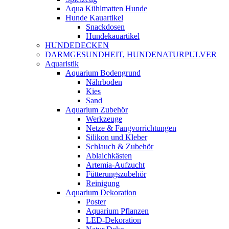
Aqua Kühlmatten Hunde
Hunde Kauartikel
Snackdosen
Hundekauartikel
HUNDEDECKEN
DARMGESUNDHEIT, HUNDENATURPULVER
Aquaristik
Aquarium Bodengrund
Nährboden
Kies
Sand
Aquarium Zubehör
Werkzeuge
Netze & Fangvorrichtungen
Silikon und Kleber
Schlauch & Zubehör
Ablaichkästen
Artemia-Aufzucht
Fütterungszubehör
Reinigung
Aquarium Dekoration
Poster
Aquarium Pflanzen
LED-Dekoration