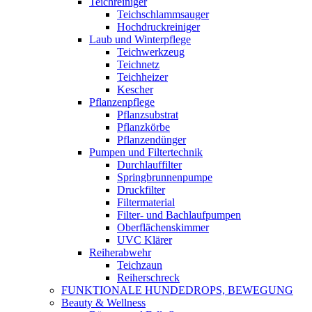
Teichreiniger
Teichschlammsauger
Hochdruckreiniger
Laub und Winterpflege
Teichwerkzeug
Teichnetz
Teichheizer
Kescher
Pflanzenpflege
Pflanzsubstrat
Pflanzkörbe
Pflanzendünger
Pumpen und Filtertechnik
Durchlauffilter
Springbrunnenpumpe
Druckfilter
Filtermaterial
Filter- und Bachlaufpumpen
Oberflächenskimmer
UVC Klärer
Reiherabwehr
Teichzaun
Reiherschreck
FUNKTIONALE HUNDEDROPS, BEWEGUNG
Beauty & Wellness