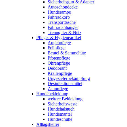
Sicherheitsgurt & Adapter
Autoschondecke
Hunderampe
Fahrradkorb
Transporttasche
Fahrradanhänger
Trenngitter & Netz
Pflege- & Hygieneartikel
Augenpflege
Fellpflege
Beutel & Sammeltüte
Pfotenpflege
Ohrenpflege
Deodorant
Krallenpflege
Ungezieferbekämpfung
Desinfektionsmittel
Zahnpflege
Hundebekleidung
weitere Bekleidung
Sicherheitsweste
Hundehalstuch
Hundemantel
Hundeschuhe
Alltagshelfer