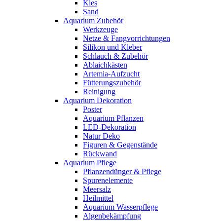
Kies
Sand
Aquarium Zubehör
Werkzeuge
Netze & Fangvorrichtungen
Silikon und Kleber
Schlauch & Zubehör
Ablaichkästen
Artemia-Aufzucht
Fütterungszubehör
Reinigung
Aquarium Dekoration
Poster
Aquarium Pflanzen
LED-Dekoration
Natur Deko
Figuren & Gegenstände
Rückwand
Aquarium Pflege
Pflanzendünger & Pflege
Spurenelemente
Meersalz
Heilmittel
Aquarium Wasserpflege
Algenbekämpfung