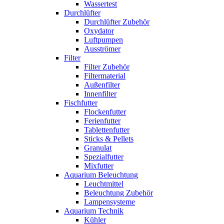
Wassertest
Durchlüfter
Durchlüfter Zubehör
Oxydator
Luftpumpen
Ausströmer
Filter
Filter Zubehör
Filtermaterial
Außenfilter
Innenfilter
Fischfutter
Flockenfutter
Ferienfutter
Tablettenfutter
Sticks & Pellets
Granulat
Spezialfutter
Mixfutter
Aquarium Beleuchtung
Leuchtmittel
Beleuchtung Zubehör
Lampensysteme
Aquarium Technik
Kühler