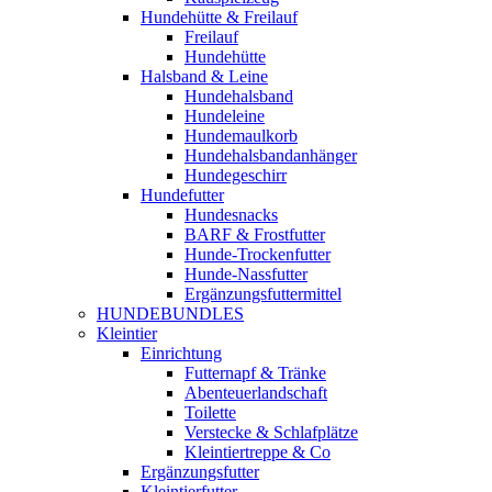
Hundehütte & Freilauf
Freilauf
Hundehütte
Halsband & Leine
Hundehalsband
Hundeleine
Hundemaulkorb
Hundehalsbandanhänger
Hundegeschirr
Hundefutter
Hundesnacks
BARF & Frostfutter
Hunde-Trockenfutter
Hunde-Nassfutter
Ergänzungsfuttermittel
HUNDEBUNDLES
Kleintier
Einrichtung
Futternapf & Tränke
Abenteuerlandschaft
Toilette
Verstecke & Schlafplätze
Kleintiertreppe & Co
Ergänzungsfutter
Kleintierfutter