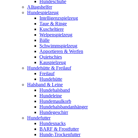
Hundeschuhe
Alltagshelfer
Hundespielzeug
Intelligenzspielzeug
Taue & Ringe
Kuscheltiere
Welpenspielzeug
Bälle
Schwimmspielzeug
Apportieren & Werfen
Quietschies
Kauspielzeug
Hundehütte & Freilauf
Freilauf
Hundehütte
Halsband & Leine
Hundehalsband
Hundeleine
Hundemaulkorb
Hundehalsbandanhänger
Hundegeschirr
Hundefutter
Hundesnacks
BARF & Frostfutter
Hunde-Trockenfutter