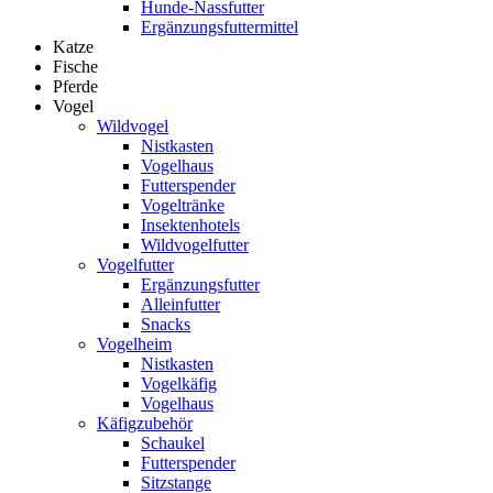
Hunde-Nassfutter
Ergänzungsfuttermittel
Katze
Fische
Pferde
Vogel
Wildvogel
Nistkasten
Vogelhaus
Futterspender
Vogeltränke
Insektenhotels
Wildvogelfutter
Vogelfutter
Ergänzungsfutter
Alleinfutter
Snacks
Vogelheim
Nistkasten
Vogelkäfig
Vogelhaus
Käfigzubehör
Schaukel
Futterspender
Sitzstange