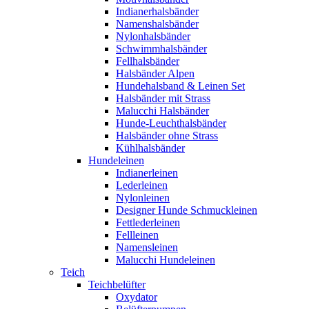
Indianerhalsbänder
Namenshalsbänder
Nylonhalsbänder
Schwimmhalsbänder
Fellhalsbänder
Halsbänder Alpen
Hundehalsband & Leinen Set
Halsbänder mit Strass
Malucchi Halsbänder
Hunde-Leuchthalsbänder
Halsbänder ohne Strass
Kühlhalsbänder
Hundeleinen
Indianerleinen
Lederleinen
Nylonleinen
Designer Hunde Schmuckleinen
Fettlederleinen
Fellleinen
Namensleinen
Malucchi Hundeleinen
Teich
Teichbelüfter
Oxydator