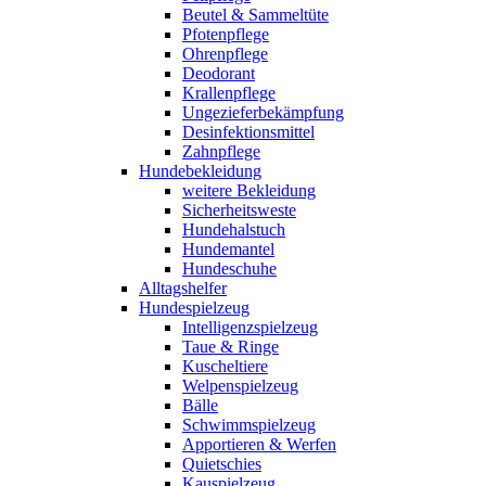
Beutel & Sammeltüte
Pfotenpflege
Ohrenpflege
Deodorant
Krallenpflege
Ungezieferbekämpfung
Desinfektionsmittel
Zahnpflege
Hundebekleidung
weitere Bekleidung
Sicherheitsweste
Hundehalstuch
Hundemantel
Hundeschuhe
Alltagshelfer
Hundespielzeug
Intelligenzspielzeug
Taue & Ringe
Kuscheltiere
Welpenspielzeug
Bälle
Schwimmspielzeug
Apportieren & Werfen
Quietschies
Kauspielzeug