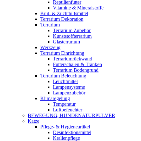
Reptilienfutter
Vitamine & Mineralstoffe
Brut- & Zuchthilfsmittel
Terrarium Dekoration
Terrarium
Terrarium Zubehör
Kunststoffterrarium
Glasterrarium
Werkzeug
Terrarium Einrichtung
Terrariumrückwand
Futterschalen & Tränken
Terrarium Bodengrund
Terrarium Beleuchtung
Leuchtmittel
Lampensysteme
Lampenzubehör
Klimaregelung
Temperatur
Luftbefeuchter
BEWEGUNG, HUNDENATURPULVER
Katze
Pflege- & Hygieneartikel
Desinfektionsmittel
Krallenpflege