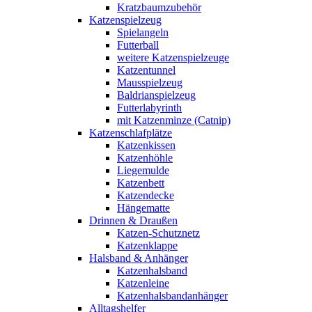
Kratzbaumzubehör
Katzenspielzeug
Spielangeln
Futterball
weitere Katzenspielzeuge
Katzentunnel
Mausspielzeug
Baldrianspielzeug
Futterlabyrinth
mit Katzenminze (Catnip)
Katzenschlafplätze
Katzenkissen
Katzenhöhle
Liegemulde
Katzenbett
Katzendecke
Hängematte
Drinnen & Draußen
Katzen-Schutznetz
Katzenklappe
Halsband & Anhänger
Katzenhalsband
Katzenleine
Katzenhalsbandanhänger
Alltagshelfer