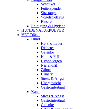
Schaukel
Futterspender
Sitzstange
Vogelspielzeug
Einstreu
Reinigung & Hygiene
HUNDENATURPULVER
VET Diäten
Hund
Herz & Leber
Diabetes
Gelenke
Haut & Fell
Hypoallergen
Nierendiät
Zähne
Urinary
Stress & Angst
Übergewicht
Gastrointestinal
Katze
Stress & Angst
Gastrointestinal
Gelenke