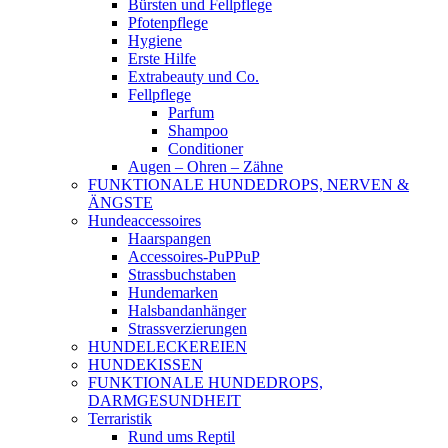
Bürsten und Fellpflege
Pfotenpflege
Hygiene
Erste Hilfe
Extrabeauty und Co.
Fellpflege
Parfum
Shampoo
Conditioner
Augen – Ohren – Zähne
FUNKTIONALE HUNDEDROPS, NERVEN &
ÄNGSTE
Hundeaccessoires
Haarspangen
Accessoires-PuPPuP
Strassbuchstaben
Hundemarken
Halsbandanhänger
Strassverzierungen
HUNDELECKEREIEN
HUNDEKISSEN
FUNKTIONALE HUNDEDROPS,
DARMGESUNDHEIT
Terraristik
Rund ums Reptil