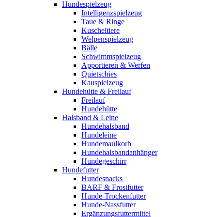
Hundespielzeug
Intelligenzspielzeug
Taue & Ringe
Kuscheltiere
Welpenspielzeug
Bälle
Schwimmspielzeug
Apportieren & Werfen
Quietschies
Kauspielzeug
Hundehütte & Freilauf
Freilauf
Hundehütte
Halsband & Leine
Hundehalsband
Hundeleine
Hundemaulkorb
Hundehalsbandanhänger
Hundegeschirr
Hundefutter
Hundesnacks
BARF & Frostfutter
Hunde-Trockenfutter
Hunde-Nassfutter
Ergänzungsfuttermittel