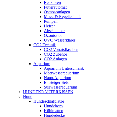
Reaktoren
Futterautomat
Osmoseanlagen
Mess- & Regeltechnik
Pumpen
Heizer
Abschäumer
Ozonisator
UVC Wasserklärer
CO2 Technik
CO2 Vorratsflaschen
CO2 Zubehör
CO2 Anlagen
Aquarium
Aquarium Unterschrank
Meerwasseraquarium
Nano-Aquarium
Einsteiger-Sets
Süßwasseraquarium
HUNDEKRÄUTERKISSEN
Hund
Hundeschlafplätze
Hundekorb
Kühlmatten
Hundedecke