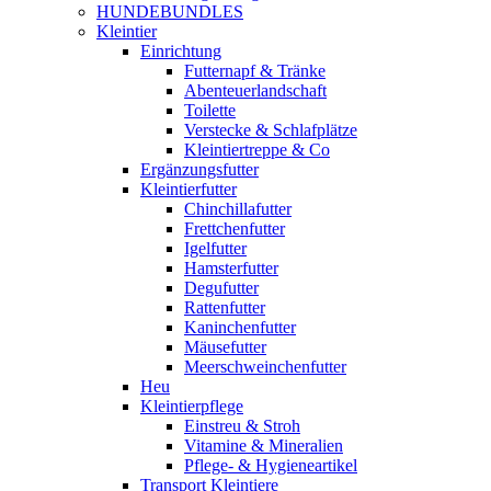
HUNDEBUNDLES
Kleintier
Einrichtung
Futternapf & Tränke
Abenteuerlandschaft
Toilette
Verstecke & Schlafplätze
Kleintiertreppe & Co
Ergänzungsfutter
Kleintierfutter
Chinchillafutter
Frettchenfutter
Igelfutter
Hamsterfutter
Degufutter
Rattenfutter
Kaninchenfutter
Mäusefutter
Meerschweinchenfutter
Heu
Kleintierpflege
Einstreu & Stroh
Vitamine & Mineralien
Pflege- & Hygieneartikel
Transport Kleintiere