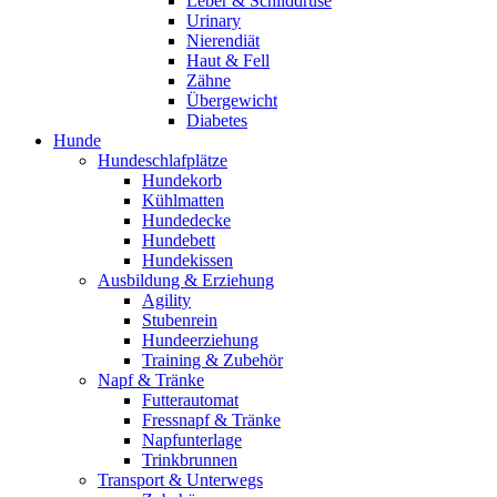
Leber & Schilddrüse
Urinary
Nierendiät
Haut & Fell
Zähne
Übergewicht
Diabetes
Hunde
Hundeschlafplätze
Hundekorb
Kühlmatten
Hundedecke
Hundebett
Hundekissen
Ausbildung & Erziehung
Agility
Stubenrein
Hundeerziehung
Training & Zubehör
Napf & Tränke
Futterautomat
Fressnapf & Tränke
Napfunterlage
Trinkbrunnen
Transport & Unterwegs