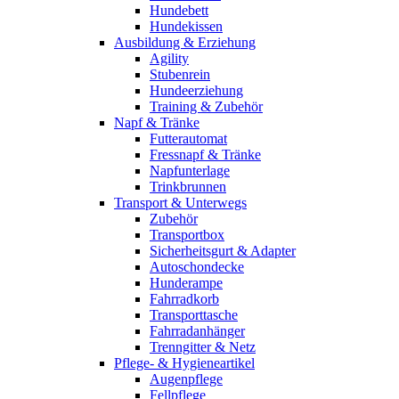
Hundebett
Hundekissen
Ausbildung & Erziehung
Agility
Stubenrein
Hundeerziehung
Training & Zubehör
Napf & Tränke
Futterautomat
Fressnapf & Tränke
Napfunterlage
Trinkbrunnen
Transport & Unterwegs
Zubehör
Transportbox
Sicherheitsgurt & Adapter
Autoschondecke
Hunderampe
Fahrradkorb
Transporttasche
Fahrradanhänger
Trenngitter & Netz
Pflege- & Hygieneartikel
Augenpflege
Fellpflege