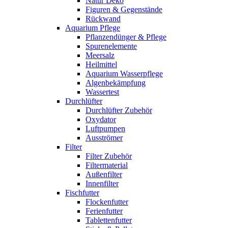
Natur Deko
Figuren & Gegenstände
Rückwand
Aquarium Pflege
Pflanzendünger & Pflege
Spurenelemente
Meersalz
Heilmittel
Aquarium Wasserpflege
Algenbekämpfung
Wassertest
Durchlüfter
Durchlüfter Zubehör
Oxydator
Luftpumpen
Ausströmer
Filter
Filter Zubehör
Filtermaterial
Außenfilter
Innenfilter
Fischfutter
Flockenfutter
Ferienfutter
Tablettenfutter