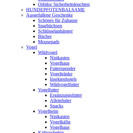
Orbiloc Sicherheitsleuchten
HUNDEPFOTENBALSAME
Ausgefallene Geschenke
Schönes für Zuhause
Sparbüchsen
Schlüsselanhänger
Bücher
Mousepads
Vogel
Wildvogel
Nistkasten
Vogelhaus
Futterspender
Vogeltränke
Insektenhotels
Wildvogelfutter
Vogelfutter
Ergänzungsfutter
Alleinfutter
Snacks
Vogelheim
Nistkasten
Vogelkäfig
Vogelhaus
Käfigzubehör