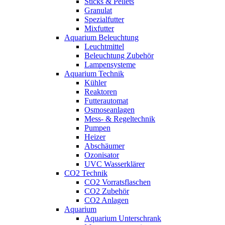
Sticks & Pellets
Granulat
Spezialfutter
Mixfutter
Aquarium Beleuchtung
Leuchtmittel
Beleuchtung Zubehör
Lampensysteme
Aquarium Technik
Kühler
Reaktoren
Futterautomat
Osmoseanlagen
Mess- & Regeltechnik
Pumpen
Heizer
Abschäumer
Ozonisator
UVC Wasserklärer
CO2 Technik
CO2 Vorratsflaschen
CO2 Zubehör
CO2 Anlagen
Aquarium
Aquarium Unterschrank