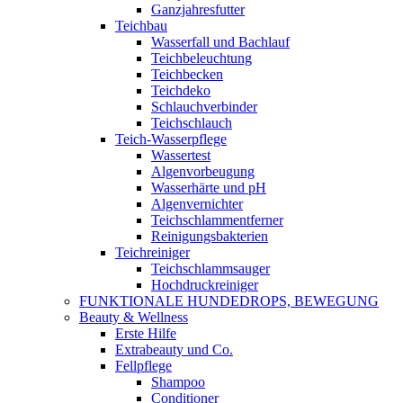
Ganzjahresfutter
Teichbau
Wasserfall und Bachlauf
Teichbeleuchtung
Teichbecken
Teichdeko
Schlauchverbinder
Teichschlauch
Teich-Wasserpflege
Wassertest
Algenvorbeugung
Wasserhärte und pH
Algenvernichter
Teichschlammentferner
Reinigungsbakterien
Teichreiniger
Teichschlammsauger
Hochdruckreiniger
FUNKTIONALE HUNDEDROPS, BEWEGUNG
Beauty & Wellness
Erste Hilfe
Extrabeauty und Co.
Fellpflege
Shampoo
Conditioner