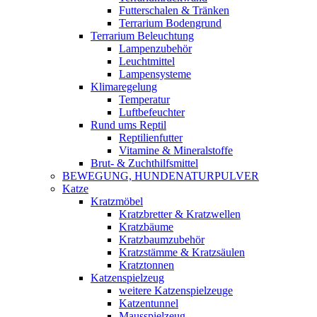
Futterschalen & Tränken
Terrarium Bodengrund
Terrarium Beleuchtung
Lampenzubehör
Leuchtmittel
Lampensysteme
Klimaregelung
Temperatur
Luftbefeuchter
Rund ums Reptil
Reptilienfutter
Vitamine & Mineralstoffe
Brut- & Zuchthilfsmittel
BEWEGUNG, HUNDENATURPULVER
Katze
Kratzmöbel
Kratzbretter & Kratzwellen
Kratzbäume
Kratzbaumzubehör
Kratzstämme & Kratzsäulen
Kratztonnen
Katzenspielzeug
weitere Katzenspielzeuge
Katzentunnel
Mausspielzeug