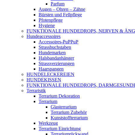
Parfum
Augen – Ohren – Zähne
Bürsten und Fellpflege
Pfotenpflege
Hygiene
FUNKTIONALE HUNDEDROPS, NERVEN & ÄNG
Hundeaccessoires
Accessoires-PuPPuP
Strassbuchstaben
Hundemarken
Halsbandanhänger
Strassverzierungen
Haarspangen
HUNDELECKEREIEN
HUNDEKISSEN
FUNKTIONALE HUNDEDROPS, DARMGESUND
Terraristik
Terrarium Dekoration
Terrarium
Glasterrarium
Terrarium Zubehör
Kunststoffterrarium
Werkzeug
Terrarium Einrichtung
Terrariumrückwand