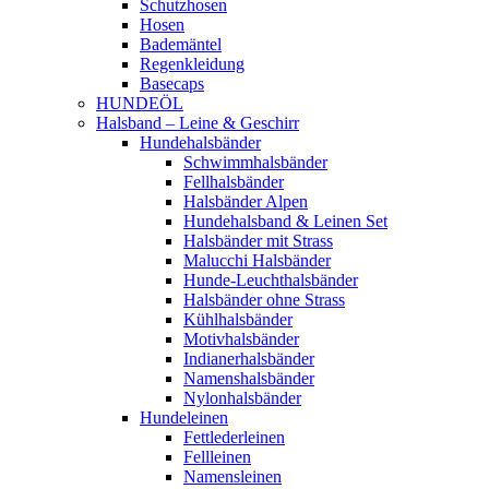
Schutzhosen
Hosen
Bademäntel
Regenkleidung
Basecaps
HUNDEÖL
Halsband – Leine & Geschirr
Hundehalsbänder
Schwimmhalsbänder
Fellhalsbänder
Halsbänder Alpen
Hundehalsband & Leinen Set
Halsbänder mit Strass
Malucchi Halsbänder
Hunde-Leuchthalsbänder
Halsbänder ohne Strass
Kühlhalsbänder
Motivhalsbänder
Indianerhalsbänder
Namenshalsbänder
Nylonhalsbänder
Hundeleinen
Fettlederleinen
Fellleinen
Namensleinen