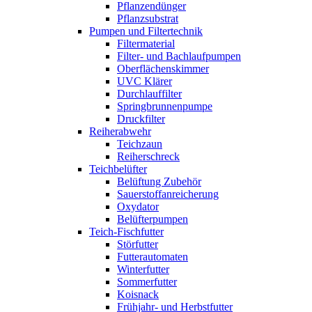
Pflanzendünger
Pflanzsubstrat
Pumpen und Filtertechnik
Filtermaterial
Filter- und Bachlaufpumpen
Oberflächenskimmer
UVC Klärer
Durchlauffilter
Springbrunnenpumpe
Druckfilter
Reiherabwehr
Teichzaun
Reiherschreck
Teichbelüfter
Belüftung Zubehör
Sauerstoffanreicherung
Oxydator
Belüfterpumpen
Teich-Fischfutter
Störfutter
Futterautomaten
Winterfutter
Sommerfutter
Koisnack
Frühjahr- und Herbstfutter