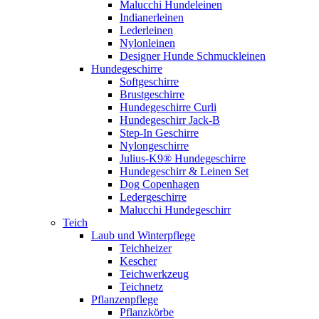
Malucchi Hundeleinen
Indianerleinen
Lederleinen
Nylonleinen
Designer Hunde Schmuckleinen
Hundegeschirre
Softgeschirre
Brustgeschirre
Hundegeschirre Curli
Hundegeschirr Jack-B
Step-In Geschirre
Nylongeschirre
Julius-K9® Hundegeschirre
Hundegeschirr & Leinen Set
Dog Copenhagen
Ledergeschirre
Malucchi Hundegeschirr
Teich
Laub und Winterpflege
Teichheizer
Kescher
Teichwerkzeug
Teichnetz
Pflanzenpflege
Pflanzkörbe