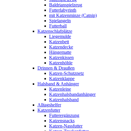
Baldrianspielzeug
Futterlabyrinth
mit Katzenminze (Catnip)
Spielangeln
Futterball
Katzenschlafplätze
Liegemulde
Katzenbett
Katzendecke
Hängematte
Katzenkissen
Katzenhöhle
Drinnen & Draußen
Katzen-Schutznetz
Katzenklappe
Halsband & Anhänger
Katzenleine
Katzenhalsbandanhänger
Katzenhalsband
Alltagshelfer
Katzenfutter
Futterergänzung
Katzensnacks
Katzen-Nassfutter