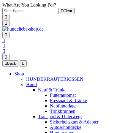
What Are You Looking For?
Clear
Back
Shop
HUNDEKRÄUTERKISSEN
Hund
Napf & Tränke
Futterautomat
Fressnapf & Tränke
Napfunterlage
Trinkbrunnen
Transport & Unterwegs
Sicherheitsgurt & Adapter
Autoschondecke
Hunderampe