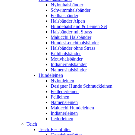
Nylonhalsbänder
Schwimmhalsbänder
Fellhalsbänder
Halsbänder Alpen
Hundehalsband & Leinen Set
Halsbänder mit Strass
Malucchi Halsbänder
Hunde-Leuchthalsbänder
Halsbänder ohne Strass
Kühlhalsbänder
Motivhalsbänder
Indianerhalsbänder
Namenshalsbänder
Hundeleinen
Nylonleinen
Designer Hunde Schmuckleinen
Fettlederleinen
Fellleinen
Namensleinen
Malucchi Hundeleinen
Indianerleinen
Lederleinen
Teich
Teich-Fischfutter
Ganzjahresfutter