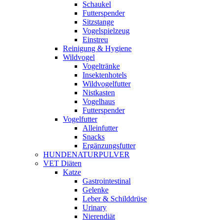
Schaukel
Futterspender
Sitzstange
Vogelspielzeug
Einstreu
Reinigung & Hygiene
Wildvogel
Vogeltränke
Insektenhotels
Wildvogelfutter
Nistkasten
Vogelhaus
Futterspender
Vogelfutter
Alleinfutter
Snacks
Ergänzungsfutter
HUNDENATURPULVER
VET Diäten
Katze
Gastrointestinal
Gelenke
Leber & Schilddrüse
Urinary
Nierendiät