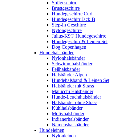
Softgeschirre
Brustgeschirre
Hundegeschirre Curli
Hundegeschirr Jack-B
Step-In Geschirre
Nylongeschirre
Julius-K9® Hundegeschirre
Hundegeschirr & Leinen Set
Dog Copenhagen
Hundehalsbänder
Nylonhalsbänder
Schwimmhalsbänder
Fellhalsbänder
Halsbänder Alpen
Hundehalsband & Leinen Set
Halsbänder mit Strass
Malucchi Halsbänder
Hunde-Leuchthalsbänder
Halsbänder ohne Strass
Kühlhalsbänder
Motivhalsbänder
Indianerhalsbänder
Namenshalsbänder
Hundeleinen
Nylonleinen