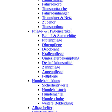
Fahrradkorb
Transporttasche
Fahrradanhänger
Trenngitter & Netz
Zubehör
Transportbox
Pflege- & Hygieneartikel
Beutel & Sammeltüte
Pfotenpflege
Ohrenpflege
Deodorant
Krallenpflege
Ungezieferbekämpfung
Desinfektionsmittel
Zahnpflege
Augenpflege
Fellpflege
Hundebekleidung
Sicherheitsweste
Hundehalstuch
Hundemantel
Hundeschuhe
weitere Bekleidung
Alltagshelfer