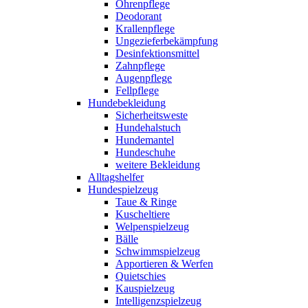
Ohrenpflege
Deodorant
Krallenpflege
Ungezieferbekämpfung
Desinfektionsmittel
Zahnpflege
Augenpflege
Fellpflege
Hundebekleidung
Sicherheitsweste
Hundehalstuch
Hundemantel
Hundeschuhe
weitere Bekleidung
Alltagshelfer
Hundespielzeug
Taue & Ringe
Kuscheltiere
Welpenspielzeug
Bälle
Schwimmspielzeug
Apportieren & Werfen
Quietschies
Kauspielzeug
Intelligenzspielzeug