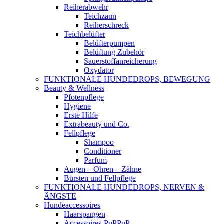
Reiherabwehr
Teichzaun
Reiherschreck
Teichbelüfter
Belüfterpumpen
Belüftung Zubehör
Sauerstoffanreicherung
Oxydator
FUNKTIONALE HUNDEDROPS, BEWEGUNG
Beauty & Wellness
Pfotenpflege
Hygiene
Erste Hilfe
Extrabeauty und Co.
Fellpflege
Shampoo
Conditioner
Parfum
Augen – Ohren – Zähne
Bürsten und Fellpflege
FUNKTIONALE HUNDEDROPS, NERVEN &
ÄNGSTE
Hundeaccessoires
Haarspangen
Accessoires-PuPPuP