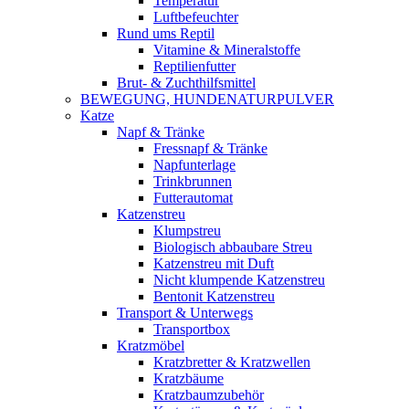
Temperatur
Luftbefeuchter
Rund ums Reptil
Vitamine & Mineralstoffe
Reptilienfutter
Brut- & Zuchthilfsmittel
BEWEGUNG, HUNDENATURPULVER
Katze
Napf & Tränke
Fressnapf & Tränke
Napfunterlage
Trinkbrunnen
Futterautomat
Katzenstreu
Klumpstreu
Biologisch abbaubare Streu
Katzenstreu mit Duft
Nicht klumpende Katzenstreu
Bentonit Katzenstreu
Transport & Unterwegs
Transportbox
Kratzmöbel
Kratzbretter & Kratzwellen
Kratzbäume
Kratzbaumzubehör