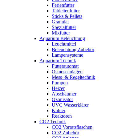
Ferienfutter
Tablettenfutter
Sticks & Pellets
Granulat
Spezialfutter
Mixfutter
Aquarium Beleuchtung
Leuchtmittel
Beleuchtung Zubehör
Lampensysteme
Aquarium Technik
Futterautomat
Osmoseanlagen
Mess- & Regeltechnik
Pumpen
Heizer
Abschäumer
Ozonisator
UVC Wasserklärer
Kühler
Reaktoren
CO2 Technik
CO2 Vorratsflaschen
CO2 Zubehör