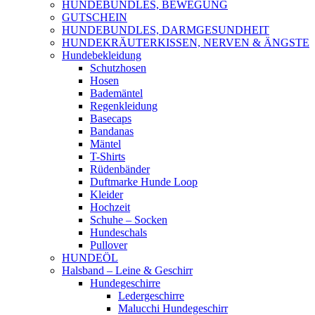
HUNDEBUNDLES, BEWEGUNG
GUTSCHEIN
HUNDEBUNDLES, DARMGESUNDHEIT
HUNDEKRÄUTERKISSEN, NERVEN & ÄNGSTE
Hundebekleidung
Schutzhosen
Hosen
Bademäntel
Regenkleidung
Basecaps
Bandanas
Mäntel
T-Shirts
Rüdenbänder
Duftmarke Hunde Loop
Kleider
Hochzeit
Schuhe – Socken
Hundeschals
Pullover
HUNDEÖL
Halsband – Leine & Geschirr
Hundegeschirre
Ledergeschirre
Malucchi Hundegeschirr