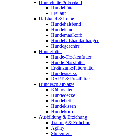
Hundehütte & Freilauf
Hundehütte
Freilauf
Halsband & Leine
Hundehalsband
Hundeleine
Hundemaulkorb
Hundehalsbandanhänger
Hundegeschirr
Hundefutter
Hunde-Trockenfutter
Hunde-Nassfutter
Ergänzungsfuttermittel
Hundesnacks
BARF & Frostfutter
Hundeschlafplätze
Kühlmatten
Hundedecke
Hundebett
Hundekissen
Hundekorb
Ausbildung & Erziehung
Training & Zubehör
Agility
Stubenrein