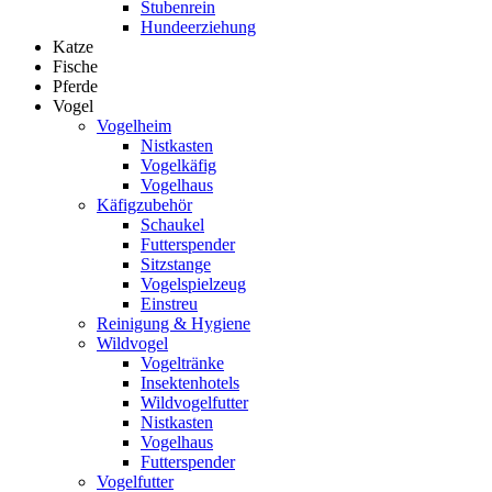
Stubenrein
Hundeerziehung
Katze
Fische
Pferde
Vogel
Vogelheim
Nistkasten
Vogelkäfig
Vogelhaus
Käfigzubehör
Schaukel
Futterspender
Sitzstange
Vogelspielzeug
Einstreu
Reinigung & Hygiene
Wildvogel
Vogeltränke
Insektenhotels
Wildvogelfutter
Nistkasten
Vogelhaus
Futterspender
Vogelfutter