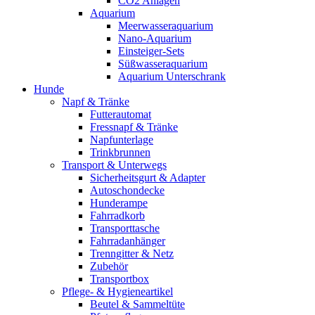
CO2 Anlagen
Aquarium
Meerwasseraquarium
Nano-Aquarium
Einsteiger-Sets
Süßwasseraquarium
Aquarium Unterschrank
Hunde
Napf & Tränke
Futterautomat
Fressnapf & Tränke
Napfunterlage
Trinkbrunnen
Transport & Unterwegs
Sicherheitsgurt & Adapter
Autoschondecke
Hunderampe
Fahrradkorb
Transporttasche
Fahrradanhänger
Trenngitter & Netz
Zubehör
Transportbox
Pflege- & Hygieneartikel
Beutel & Sammeltüte