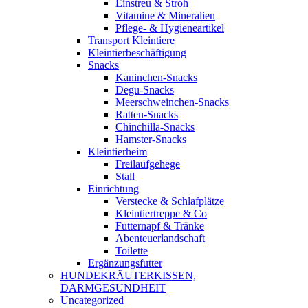
Einstreu & Stroh
Vitamine & Mineralien
Pflege- & Hygieneartikel
Transport Kleintiere
Kleintierbeschäftigung
Snacks
Kaninchen-Snacks
Degu-Snacks
Meerschweinchen-Snacks
Ratten-Snacks
Chinchilla-Snacks
Hamster-Snacks
Kleintierheim
Freilaufgehege
Stall
Einrichtung
Verstecke & Schlafplätze
Kleintiertreppe & Co
Futternapf & Tränke
Abenteuerlandschaft
Toilette
Ergänzungsfutter
HUNDEKRÄUTERKISSEN,
DARMGESUNDHEIT
Uncategorized