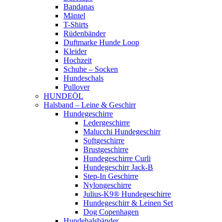
Bandanas
Mäntel
T-Shirts
Rüdenbänder
Duftmarke Hunde Loop
Kleider
Hochzeit
Schuhe – Socken
Hundeschals
Pullover
HUNDEÖL
Halsband – Leine & Geschirr
Hundegeschirre
Ledergeschirre
Malucchi Hundegeschirr
Softgeschirre
Brustgeschirre
Hundegeschirre Curli
Hundegeschirr Jack-B
Step-In Geschirre
Nylongeschirre
Julius-K9® Hundegeschirre
Hundegeschirr & Leinen Set
Dog Copenhagen
Hundehalsbänder