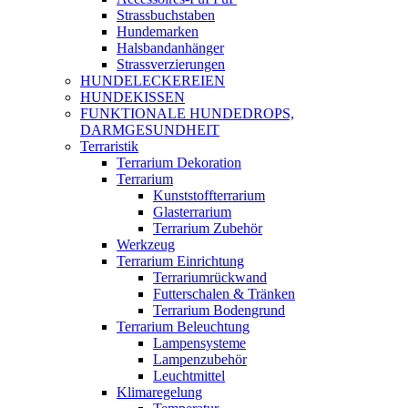
Strassbuchstaben
Hundemarken
Halsbandanhänger
Strassverzierungen
HUNDELECKEREIEN
HUNDEKISSEN
FUNKTIONALE HUNDEDROPS,
DARMGESUNDHEIT
Terraristik
Terrarium Dekoration
Terrarium
Kunststoffterrarium
Glasterrarium
Terrarium Zubehör
Werkzeug
Terrarium Einrichtung
Terrariumrückwand
Futterschalen & Tränken
Terrarium Bodengrund
Terrarium Beleuchtung
Lampensysteme
Lampenzubehör
Leuchtmittel
Klimaregelung