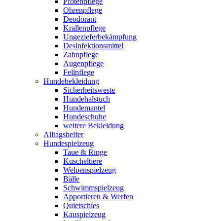
Pfotenpflege
Ohrenpflege
Deodorant
Krallenpflege
Ungezieferbekämpfung
Desinfektionsmittel
Zahnpflege
Augenpflege
Fellpflege
Hundebekleidung
Sicherheitsweste
Hundehalstuch
Hundemantel
Hundeschuhe
weitere Bekleidung
Alltagshelfer
Hundespielzeug
Taue & Ringe
Kuscheltiere
Welpenspielzeug
Bälle
Schwimmspielzeug
Apportieren & Werfen
Quietschies
Kauspielzeug