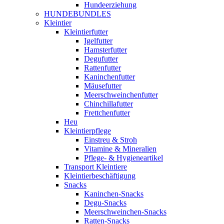
Hundeerziehung
HUNDEBUNDLES
Kleintier
Kleintierfutter
Igelfutter
Hamsterfutter
Degufutter
Rattenfutter
Kaninchenfutter
Mäusefutter
Meerschweinchenfutter
Chinchillafutter
Frettchenfutter
Heu
Kleintierpflege
Einstreu & Stroh
Vitamine & Mineralien
Pflege- & Hygieneartikel
Transport Kleintiere
Kleintierbeschäftigung
Snacks
Kaninchen-Snacks
Degu-Snacks
Meerschweinchen-Snacks
Ratten-Snacks