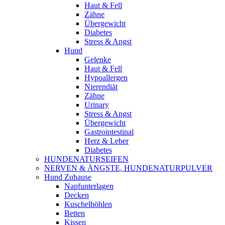
Haut & Fell
Zähne
Übergewicht
Diabetes
Stress & Angst
Hund
Gelenke
Haut & Fell
Hypoallergen
Nierendiät
Zähne
Urinary
Stress & Angst
Übergewicht
Gastrointestinal
Herz & Leber
Diabetes
HUNDENATURSEIFEN
NERVEN & ÄNGSTE, HUNDENATURPULVER
Hund Zuhause
Napfunterlagen
Decken
Kuschelhöhlen
Betten
Kissen