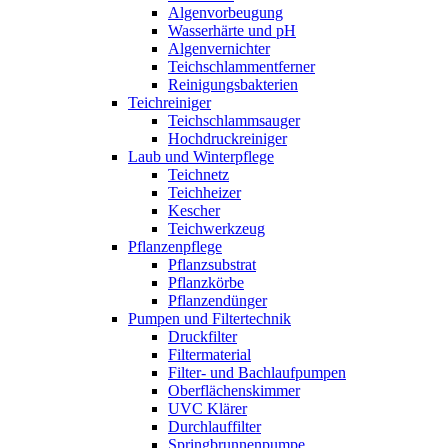
Algenvorbeugung
Wasserhärte und pH
Algenvernichter
Teichschlammentferner
Reinigungsbakterien
Teichreiniger
Teichschlammsauger
Hochdruckreiniger
Laub und Winterpflege
Teichnetz
Teichheizer
Kescher
Teichwerkzeug
Pflanzenpflege
Pflanzsubstrat
Pflanzkörbe
Pflanzendünger
Pumpen und Filtertechnik
Druckfilter
Filtermaterial
Filter- und Bachlaufpumpen
Oberflächenskimmer
UVC Klärer
Durchlauffilter
Springbrunnenpumpe