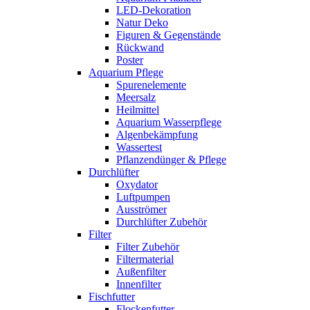
LED-Dekoration
Natur Deko
Figuren & Gegenstände
Rückwand
Poster
Aquarium Pflege
Spurenelemente
Meersalz
Heilmittel
Aquarium Wasserpflege
Algenbekämpfung
Wassertest
Pflanzendünger & Pflege
Durchlüfter
Oxydator
Luftpumpen
Ausströmer
Durchlüfter Zubehör
Filter
Filter Zubehör
Filtermaterial
Außenfilter
Innenfilter
Fischfutter
Flockenfutter