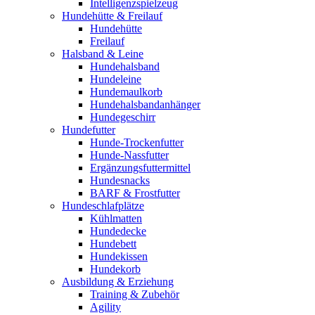
Intelligenzspielzeug
Hundehütte & Freilauf
Hundehütte
Freilauf
Halsband & Leine
Hundehalsband
Hundeleine
Hundemaulkorb
Hundehalsbandanhänger
Hundegeschirr
Hundefutter
Hunde-Trockenfutter
Hunde-Nassfutter
Ergänzungsfuttermittel
Hundesnacks
BARF & Frostfutter
Hundeschlafplätze
Kühlmatten
Hundedecke
Hundebett
Hundekissen
Hundekorb
Ausbildung & Erziehung
Training & Zubehör
Agility