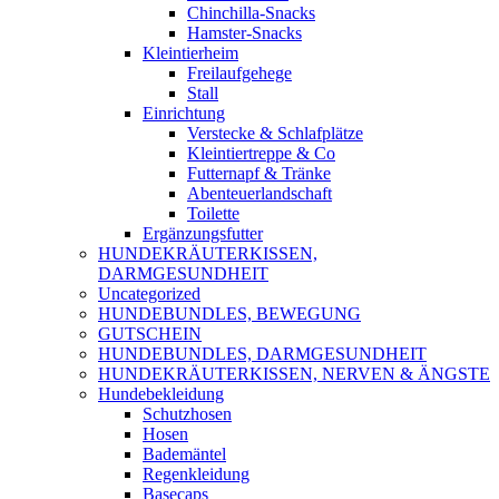
Chinchilla-Snacks
Hamster-Snacks
Kleintierheim
Freilaufgehege
Stall
Einrichtung
Verstecke & Schlafplätze
Kleintiertreppe & Co
Futternapf & Tränke
Abenteuerlandschaft
Toilette
Ergänzungsfutter
HUNDEKRÄUTERKISSEN,
DARMGESUNDHEIT
Uncategorized
HUNDEBUNDLES, BEWEGUNG
GUTSCHEIN
HUNDEBUNDLES, DARMGESUNDHEIT
HUNDEKRÄUTERKISSEN, NERVEN & ÄNGSTE
Hundebekleidung
Schutzhosen
Hosen
Bademäntel
Regenkleidung
Basecaps