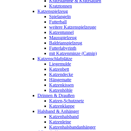
Kratzstämme & Kratzsäulen
Kratztonnen
Katzenspielzeug
Spielangeln
Futterball
weitere Katzenspielzeuge
Katzentunnel
Mausspielzeug
Baldrianspielzeug
Futterlabyrinth
mit Katzenminze (Catnip)
Katzenschlafplätze
Liegemulde
Katzenbett
Katzendecke
Hängematte
Katzenkissen
Katzenhöhle
Drinnen & Draußen
Katzen-Schutznetz
Katzenklappe
Halsband & Anhänger
Katzenhalsband
Katzenleine
Katzenhalsbandanhänger