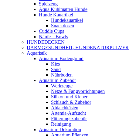
Spielzeug
Aqua Kühlmatten Hunde
Hunde Kauartikel
Hundekauartikel
Snackdosen
Cuddle Cups
Näpfe – Bowls
HUNDEDECKEN
DARMGESUNDHEIT, HUNDENATURPULVER
Aquaristik
Aquarium Bodengrund
Kies
Sand
Nährboden
Aquarium Zubehör
Werkzeuge
Netze & Fangvorrichtungen
Silikon und Kleber
Schlauch & Zubehör
Ablaichkästen
Artemia-Aufzucht
Fütterungszubehör
Reinigung
Aquarium Dekoration
Aquarium Pflanzen