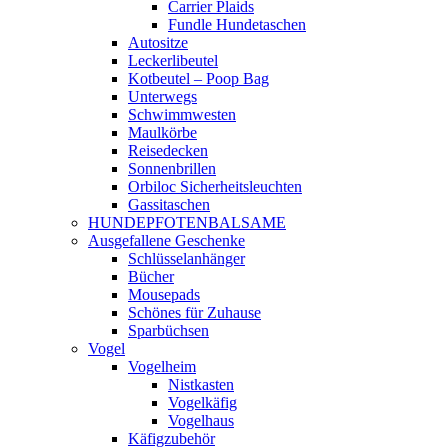
Carrier Plaids
Fundle Hundetaschen
Autositze
Leckerlibeutel
Kotbeutel – Poop Bag
Unterwegs
Schwimmwesten
Maulkörbe
Reisedecken
Sonnenbrillen
Orbiloc Sicherheitsleuchten
Gassitaschen
HUNDEPFOTENBALSAME
Ausgefallene Geschenke
Schlüsselanhänger
Bücher
Mousepads
Schönes für Zuhause
Sparbüchsen
Vogel
Vogelheim
Nistkasten
Vogelkäfig
Vogelhaus
Käfigzubehör