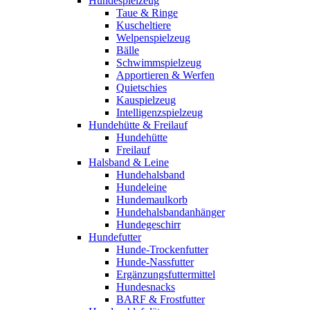
Hundespielzeug
Taue & Ringe
Kuscheltiere
Welpenspielzeug
Bälle
Schwimmspielzeug
Apportieren & Werfen
Quietschies
Kauspielzeug
Intelligenzspielzeug
Hundehütte & Freilauf
Hundehütte
Freilauf
Halsband & Leine
Hundehalsband
Hundeleine
Hundemaulkorb
Hundehalsbandanhänger
Hundegeschirr
Hundefutter
Hunde-Trockenfutter
Hunde-Nassfutter
Ergänzungsfuttermittel
Hundesnacks
BARF & Frostfutter