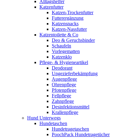
Alltagshelfer
Katzenfutter
Katzen-Trockenfutter
Futterergänzung
Katzensnacks
Katzen-Nassfutter
Katzentoilette & Co
Deo & Geruchsbinder
Schaufeln
Vorlegematten
Katzenklo
Pflege- & Hygieneartikel
Deodorant
Ungezieferbekämpfung
Augenpflege
Ohrenpflege
Pfotenpflege
Fellpflege
Zahnpflege
Desinfektionsmittel
Krallenpflege
Hund Unterwegs
Hundetaschen
Hundetragetaschen
PoochPack Hundetragetücher