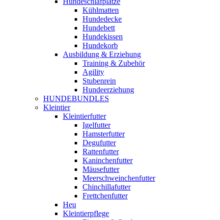
Hundeschlafplätze
Kühlmatten
Hundedecke
Hundebett
Hundekissen
Hundekorb
Ausbildung & Erziehung
Training & Zubehör
Agility
Stubenrein
Hundeerziehung
HUNDEBUNDLES
Kleintier
Kleintierfutter
Igelfutter
Hamsterfutter
Degufutter
Rattenfutter
Kaninchenfutter
Mäusefutter
Meerschweinchenfutter
Chinchillafutter
Frettchenfutter
Heu
Kleintierpflege