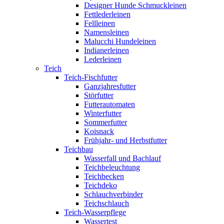
Designer Hunde Schmuckleinen
Fettlederleinen
Fellleinen
Namensleinen
Malucchi Hundeleinen
Indianerleinen
Lederleinen
Teich
Teich-Fischfutter
Ganzjahresfutter
Störfutter
Futterautomaten
Winterfutter
Sommerfutter
Koisnack
Frühjahr- und Herbstfutter
Teichbau
Wasserfall und Bachlauf
Teichbeleuchtung
Teichbecken
Teichdeko
Schlauchverbinder
Teichschlauch
Teich-Wasserpflege
Wassertest