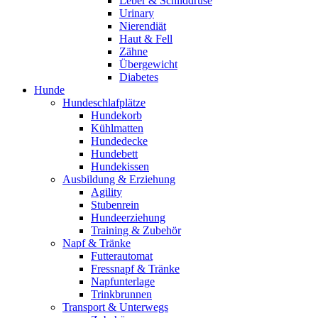
Leber & Schilddrüse
Urinary
Nierendiät
Haut & Fell
Zähne
Übergewicht
Diabetes
Hunde
Hundeschlafplätze
Hundekorb
Kühlmatten
Hundedecke
Hundebett
Hundekissen
Ausbildung & Erziehung
Agility
Stubenrein
Hundeerziehung
Training & Zubehör
Napf & Tränke
Futterautomat
Fressnapf & Tränke
Napfunterlage
Trinkbrunnen
Transport & Unterwegs