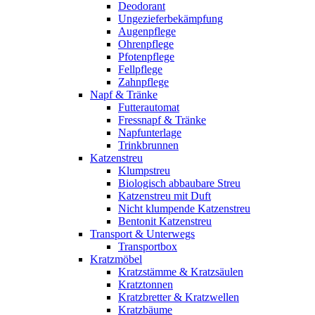
Deodorant
Ungezieferbekämpfung
Augenpflege
Ohrenpflege
Pfotenpflege
Fellpflege
Zahnpflege
Napf & Tränke
Futterautomat
Fressnapf & Tränke
Napfunterlage
Trinkbrunnen
Katzenstreu
Klumpstreu
Biologisch abbaubare Streu
Katzenstreu mit Duft
Nicht klumpende Katzenstreu
Bentonit Katzenstreu
Transport & Unterwegs
Transportbox
Kratzmöbel
Kratzstämme & Kratzsäulen
Kratztonnen
Kratzbretter & Kratzwellen
Kratzbäume