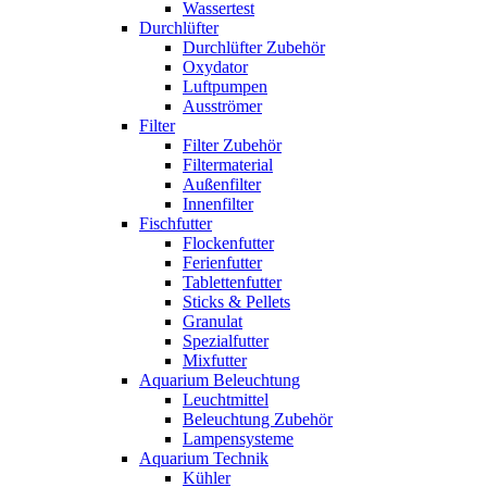
Wassertest
Durchlüfter
Durchlüfter Zubehör
Oxydator
Luftpumpen
Ausströmer
Filter
Filter Zubehör
Filtermaterial
Außenfilter
Innenfilter
Fischfutter
Flockenfutter
Ferienfutter
Tablettenfutter
Sticks & Pellets
Granulat
Spezialfutter
Mixfutter
Aquarium Beleuchtung
Leuchtmittel
Beleuchtung Zubehör
Lampensysteme
Aquarium Technik
Kühler