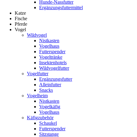
Hunde-Nassfutter
Ergänzungsfuttermittel
Katze
Fische
Pferde
Vogel
Wildvogel
Nistkasten
Vogelhaus
Futterspender
Vogeltränke
Insektenhotels
Wildvogelfutter
Vogelfutter
Ergänzungsfutter
Alleinfutter
Snacks
Vogelheim
Nistkasten
Vogelkäfig
Vogelhaus
Käfigzubehör
Schaukel
Futterspender
Sitzstange