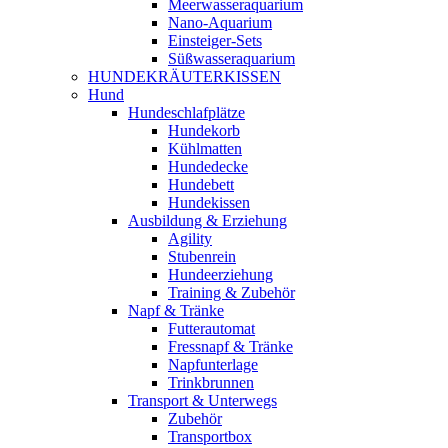
Meerwasseraquarium
Nano-Aquarium
Einsteiger-Sets
Süßwasseraquarium
HUNDEKRÄUTERKISSEN
Hund
Hundeschlafplätze
Hundekorb
Kühlmatten
Hundedecke
Hundebett
Hundekissen
Ausbildung & Erziehung
Agility
Stubenrein
Hundeerziehung
Training & Zubehör
Napf & Tränke
Futterautomat
Fressnapf & Tränke
Napfunterlage
Trinkbrunnen
Transport & Unterwegs
Zubehör
Transportbox