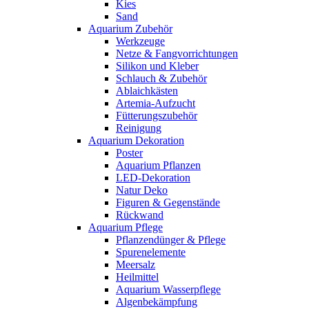
Kies
Sand
Aquarium Zubehör
Werkzeuge
Netze & Fangvorrichtungen
Silikon und Kleber
Schlauch & Zubehör
Ablaichkästen
Artemia-Aufzucht
Fütterungszubehör
Reinigung
Aquarium Dekoration
Poster
Aquarium Pflanzen
LED-Dekoration
Natur Deko
Figuren & Gegenstände
Rückwand
Aquarium Pflege
Pflanzendünger & Pflege
Spurenelemente
Meersalz
Heilmittel
Aquarium Wasserpflege
Algenbekämpfung