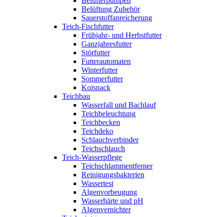
Belüfterpumpen
Belüftung Zubehör
Sauerstoffanreicherung
Teich-Fischfutter
Frühjahr- und Herbstfutter
Ganzjahresfutter
Störfutter
Futterautomaten
Winterfutter
Sommerfutter
Koisnack
Teichbau
Wasserfall und Bachlauf
Teichbeleuchtung
Teichbecken
Teichdeko
Schlauchverbinder
Teichschlauch
Teich-Wasserpflege
Teichschlammentferner
Reinigungsbakterien
Wassertest
Algenvorbeugung
Wasserhärte und pH
Algenvernichter