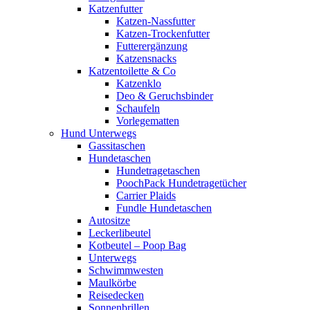
Katzenfutter
Katzen-Nassfutter
Katzen-Trockenfutter
Futterergänzung
Katzensnacks
Katzentoilette & Co
Katzenklo
Deo & Geruchsbinder
Schaufeln
Vorlegematten
Hund Unterwegs
Gassitaschen
Hundetaschen
Hundetragetaschen
PoochPack Hundetragetücher
Carrier Plaids
Fundle Hundetaschen
Autositze
Leckerlibeutel
Kotbeutel – Poop Bag
Unterwegs
Schwimmwesten
Maulkörbe
Reisedecken
Sonnenbrillen