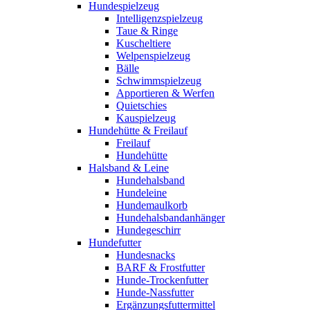
Hundespielzeug
Intelligenzspielzeug
Taue & Ringe
Kuscheltiere
Welpenspielzeug
Bälle
Schwimmspielzeug
Apportieren & Werfen
Quietschies
Kauspielzeug
Hundehütte & Freilauf
Freilauf
Hundehütte
Halsband & Leine
Hundehalsband
Hundeleine
Hundemaulkorb
Hundehalsbandanhänger
Hundegeschirr
Hundefutter
Hundesnacks
BARF & Frostfutter
Hunde-Trockenfutter
Hunde-Nassfutter
Ergänzungsfuttermittel