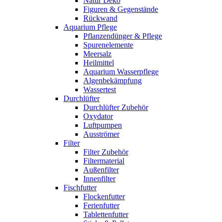
Natur Deko
Figuren & Gegenstände
Rückwand
Aquarium Pflege
Pflanzendünger & Pflege
Spurenelemente
Meersalz
Heilmittel
Aquarium Wasserpflege
Algenbekämpfung
Wassertest
Durchlüfter
Durchlüfter Zubehör
Oxydator
Luftpumpen
Ausströmer
Filter
Filter Zubehör
Filtermaterial
Außenfilter
Innenfilter
Fischfutter
Flockenfutter
Ferienfutter
Tablettenfutter