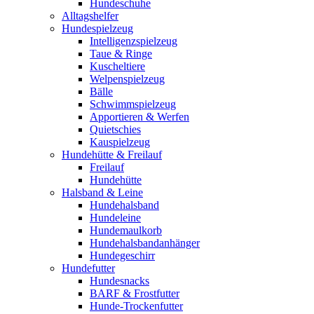
Hundeschuhe
Alltagshelfer
Hundespielzeug
Intelligenzspielzeug
Taue & Ringe
Kuscheltiere
Welpenspielzeug
Bälle
Schwimmspielzeug
Apportieren & Werfen
Quietschies
Kauspielzeug
Hundehütte & Freilauf
Freilauf
Hundehütte
Halsband & Leine
Hundehalsband
Hundeleine
Hundemaulkorb
Hundehalsbandanhänger
Hundegeschirr
Hundefutter
Hundesnacks
BARF & Frostfutter
Hunde-Trockenfutter