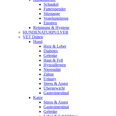
Schaukel
Futterspender
Sitzstange
Vogelspielzeug
Einstreu
Reinigung & Hygiene
HUNDENATURPULVER
VET Diäten
Hund
Herz & Leber
Diabetes
Gelenke
Haut & Fell
Hypoallergen
Nierendiät
Zähne
Urinary
Stress & Angst
Übergewicht
Gastrointestinal
Katze
Stress & Angst
Gastrointestinal
Gelenke