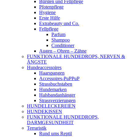
Bürsten und Fellpflege
Pfotenpflege
Hygiene
Erste Hilfe
Extrabeauty und Co.
Fellpflege
Parfum
Shampoo
Conditioner
Augen – Ohren – Zähne
FUNKTIONALE HUNDEDROPS, NERVEN &
ÄNGSTE
Hundeaccessoires
Haarspangen
Accessoires-PuPPuP
Strassbuchstaben
Hundemarken
Halsbandanhänger
Strassverzierungen
HUNDELECKEREIEN
HUNDEKISSEN
FUNKTIONALE HUNDEDROPS,
DARMGESUNDHEIT
Terraristik
Rund ums Reptil