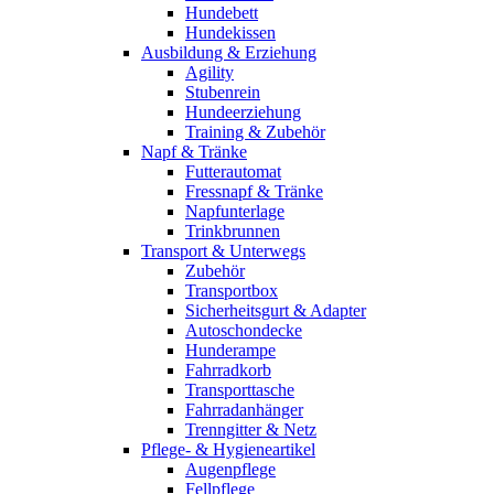
Hundebett
Hundekissen
Ausbildung & Erziehung
Agility
Stubenrein
Hundeerziehung
Training & Zubehör
Napf & Tränke
Futterautomat
Fressnapf & Tränke
Napfunterlage
Trinkbrunnen
Transport & Unterwegs
Zubehör
Transportbox
Sicherheitsgurt & Adapter
Autoschondecke
Hunderampe
Fahrradkorb
Transporttasche
Fahrradanhänger
Trenngitter & Netz
Pflege- & Hygieneartikel
Augenpflege
Fellpflege