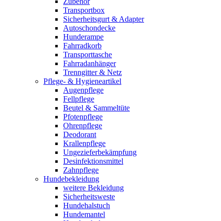
Zubehör
Transportbox
Sicherheitsgurt & Adapter
Autoschondecke
Hunderampe
Fahrradkorb
Transporttasche
Fahrradanhänger
Trenngitter & Netz
Pflege- & Hygieneartikel
Augenpflege
Fellpflege
Beutel & Sammeltüte
Pfotenpflege
Ohrenpflege
Deodorant
Krallenpflege
Ungezieferbekämpfung
Desinfektionsmittel
Zahnpflege
Hundebekleidung
weitere Bekleidung
Sicherheitsweste
Hundehalstuch
Hundemantel