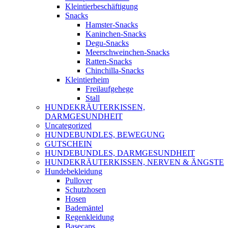
Kleintierbeschäftigung
Snacks
Hamster-Snacks
Kaninchen-Snacks
Degu-Snacks
Meerschweinchen-Snacks
Ratten-Snacks
Chinchilla-Snacks
Kleintierheim
Freilaufgehege
Stall
HUNDEKRÄUTERKISSEN,
DARMGESUNDHEIT
Uncategorized
HUNDEBUNDLES, BEWEGUNG
GUTSCHEIN
HUNDEBUNDLES, DARMGESUNDHEIT
HUNDEKRÄUTERKISSEN, NERVEN & ÄNGSTE
Hundebekleidung
Pullover
Schutzhosen
Hosen
Bademäntel
Regenkleidung
Basecaps