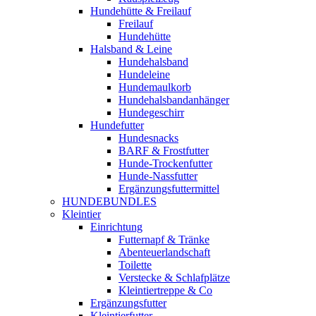
Hundehütte & Freilauf
Freilauf
Hundehütte
Halsband & Leine
Hundehalsband
Hundeleine
Hundemaulkorb
Hundehalsbandanhänger
Hundegeschirr
Hundefutter
Hundesnacks
BARF & Frostfutter
Hunde-Trockenfutter
Hunde-Nassfutter
Ergänzungsfuttermittel
HUNDEBUNDLES
Kleintier
Einrichtung
Futternapf & Tränke
Abenteuerlandschaft
Toilette
Verstecke & Schlafplätze
Kleintiertreppe & Co
Ergänzungsfutter
Kleintierfutter