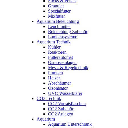
Sticks & Pellets
Granulat
Spezialfutter
Mixfutter
Aquarium Beleuchtung
Leuchtmittel
Beleuchtung Zubehör
Lampensysteme
Aquarium Technik
Kühler
Reaktoren
Futterautomat
Osmoseanlagen
Mess- & Regeltechnik
Pumpen
Heizer
Abschäumer
Ozonisator
UVC Wasserklärer
CO2 Technik
CO2 Vorratsflaschen
CO2 Zubehör
CO2 Anlagen
Aquarium
Aquarium Unterschrank