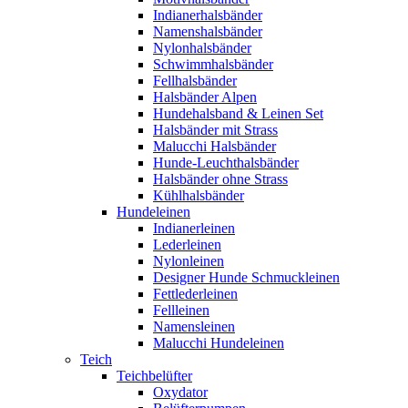
Indianerhalsbänder
Namenshalsbänder
Nylonhalsbänder
Schwimmhalsbänder
Fellhalsbänder
Halsbänder Alpen
Hundehalsband & Leinen Set
Halsbänder mit Strass
Malucchi Halsbänder
Hunde-Leuchthalsbänder
Halsbänder ohne Strass
Kühlhalsbänder
Hundeleinen
Indianerleinen
Lederleinen
Nylonleinen
Designer Hunde Schmuckleinen
Fettlederleinen
Fellleinen
Namensleinen
Malucchi Hundeleinen
Teich
Teichbelüfter
Oxydator