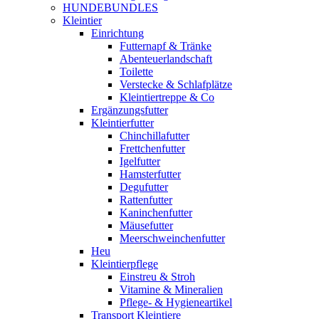
HUNDEBUNDLES
Kleintier
Einrichtung
Futternapf & Tränke
Abenteuerlandschaft
Toilette
Verstecke & Schlafplätze
Kleintiertreppe & Co
Ergänzungsfutter
Kleintierfutter
Chinchillafutter
Frettchenfutter
Igelfutter
Hamsterfutter
Degufutter
Rattenfutter
Kaninchenfutter
Mäusefutter
Meerschweinchenfutter
Heu
Kleintierpflege
Einstreu & Stroh
Vitamine & Mineralien
Pflege- & Hygieneartikel
Transport Kleintiere