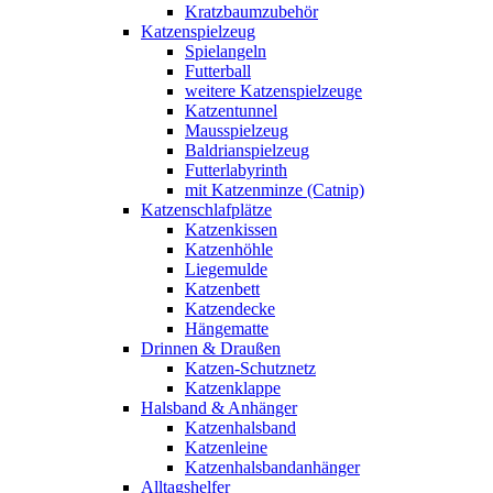
Kratzbaumzubehör
Katzenspielzeug
Spielangeln
Futterball
weitere Katzenspielzeuge
Katzentunnel
Mausspielzeug
Baldrianspielzeug
Futterlabyrinth
mit Katzenminze (Catnip)
Katzenschlafplätze
Katzenkissen
Katzenhöhle
Liegemulde
Katzenbett
Katzendecke
Hängematte
Drinnen & Draußen
Katzen-Schutznetz
Katzenklappe
Halsband & Anhänger
Katzenhalsband
Katzenleine
Katzenhalsbandanhänger
Alltagshelfer