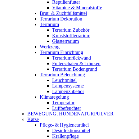
Reptilienfutter
Vitamine & Mineralstoffe
Brut- & Zuchthilfsmittel
Terrarium Dekoration
Terrarium
Terrarium Zubehör
Kunststoffterrarium
Glasterrarium
Werkzeug
Terrarium Einrichtung
Terrariumrückwand
Futterschalen & Tränken
Terrarium Bodengrund
Terrarium Beleuchtung
Leuchtmittel
Lampensysteme
Lampenzubehör
Klimaregelung
Temperatur
Luftbefeuchter
BEWEGUNG, HUNDENATURPULVER
Katze
Pflege- & Hygieneartikel
Desinfektionsmittel
Krallenpflege