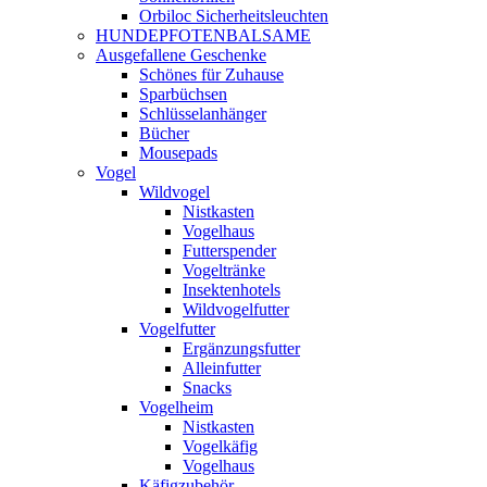
Orbiloc Sicherheitsleuchten
HUNDEPFOTENBALSAME
Ausgefallene Geschenke
Schönes für Zuhause
Sparbüchsen
Schlüsselanhänger
Bücher
Mousepads
Vogel
Wildvogel
Nistkasten
Vogelhaus
Futterspender
Vogeltränke
Insektenhotels
Wildvogelfutter
Vogelfutter
Ergänzungsfutter
Alleinfutter
Snacks
Vogelheim
Nistkasten
Vogelkäfig
Vogelhaus
Käfigzubehör