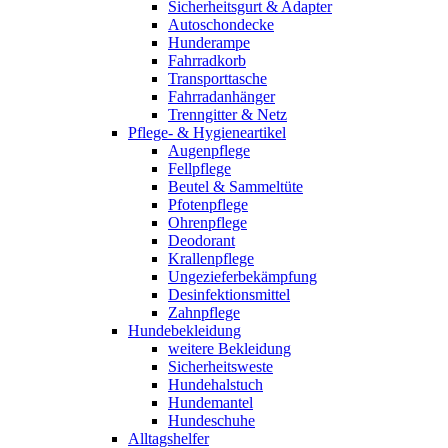
Sicherheitsgurt & Adapter
Autoschondecke
Hunderampe
Fahrradkorb
Transporttasche
Fahrradanhänger
Trenngitter & Netz
Pflege- & Hygieneartikel
Augenpflege
Fellpflege
Beutel & Sammeltüte
Pfotenpflege
Ohrenpflege
Deodorant
Krallenpflege
Ungezieferbekämpfung
Desinfektionsmittel
Zahnpflege
Hundebekleidung
weitere Bekleidung
Sicherheitsweste
Hundehalstuch
Hundemantel
Hundeschuhe
Alltagshelfer