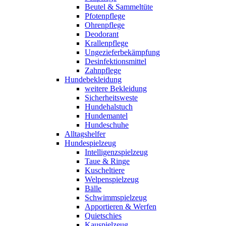
Beutel & Sammeltüte
Pfotenpflege
Ohrenpflege
Deodorant
Krallenpflege
Ungezieferbekämpfung
Desinfektionsmittel
Zahnpflege
Hundebekleidung
weitere Bekleidung
Sicherheitsweste
Hundehalstuch
Hundemantel
Hundeschuhe
Alltagshelfer
Hundespielzeug
Intelligenzspielzeug
Taue & Ringe
Kuscheltiere
Welpenspielzeug
Bälle
Schwimmspielzeug
Apportieren & Werfen
Quietschies
Kauspielzeug