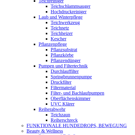
Teichreiniger
Teichschlammsauger
Hochdruckreiniger
Laub und Winterpflege
Teichwerkzeug
Teichnetz
Teichheizer
Kescher
Pflanzenpflege
Pflanzsubstrat
Pflanzkörbe
Pflanzendünger
Pumpen und Filtertechnik
Durchlauffilter
Springbrunnenpumpe
Druckfilter
Filtermaterial
Filter- und Bachlaufpumpen
Oberflächenskimmer
UVC Klärer
Reiherabwehr
Teichzaun
Reiherschreck
FUNKTIONALE HUNDEDROPS, BEWEGUNG
Beauty & Wellness