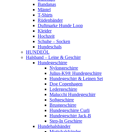
Bandanas
Mäntel
T-Shirts
Rüdenbänder
Duftmarke Hunde Loop
Kleider
Hochzeit
Schuhe – Socken
Hundeschals
HUNDEÖL
Halsband – Leine & Geschirr
Hundegeschirre
Nylongeschirre
Julius-K9® Hundegeschirre
Hundegeschirr & Leinen Set
Dog Copenhagen
Ledergeschirre
Malucchi Hundegeschirr
Softgeschirre
Brustgeschirre
Hundegeschirre Curli
Hundegeschirr Jack-B
Step-In Geschirre
Hundehalsbänder
Motivhalsbänder