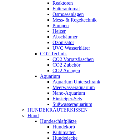
Reaktoren
Futterautomat
Osmoseanlagen
Mess- & Regeltechnik
Pumpen
Heizer
Abschäumer
Ozonisator
UVC Wasserklärer
CO2 Technik
CO2 Vorratsflaschen
CO2 Zubehör
CO2 Anlagen
Aquarium
Aquarium Unterschrank
Meerwasseraquarium
Nano-Aquarium
Einsteiger-Sets
Süßwasseraquarium
HUNDEKRÄUTERKISSEN
Hund
Hundeschlafplätze
Hundekorb
Kühlmatten
Hundedecke