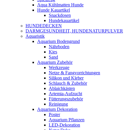
Aqua Kühlmatten Hunde
Hunde Kauartikel
Snackdosen
Hundekauartikel
HUNDEDECKEN
DARMGESUNDHEIT, HUNDENATURPULVER
Aquaristik
Aquarium Bodengrund
Nährboden
Kies
Sand
Aquarium Zubehör
Werkzeuge
Netze & Fangvorrichtungen
Silikon und Kleber
Schlauch & Zubehör
Ablaichkästen
Artemia-Aufzucht
Fütterungszubehör
Reinigung
Aquarium Dekoration
Poster
Aquarium Pflanzen
LED-Dekoration