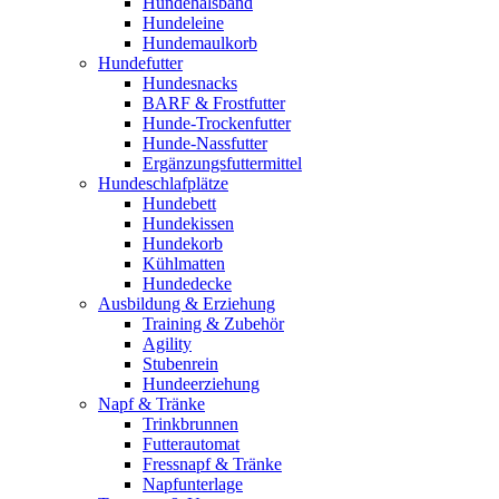
Hundehalsband
Hundeleine
Hundemaulkorb
Hundefutter
Hundesnacks
BARF & Frostfutter
Hunde-Trockenfutter
Hunde-Nassfutter
Ergänzungsfuttermittel
Hundeschlafplätze
Hundebett
Hundekissen
Hundekorb
Kühlmatten
Hundedecke
Ausbildung & Erziehung
Training & Zubehör
Agility
Stubenrein
Hundeerziehung
Napf & Tränke
Trinkbrunnen
Futterautomat
Fressnapf & Tränke
Napfunterlage