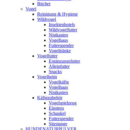
Bücher
Vogel
Reinigung & Hygiene
Wildvogel
Insektenhotels
Wildvogelfutter
Nistkasten
Vogelhaus
Futterspender
Vogeltränke
Vogelfutter
Ergänzungsfutter
Alleinfutter
Snacks
Vogelheim
Vogelkäfig
Vogelhaus
Nistkasten
Käfigzubehör
Vogelspielzeug
Einstreu
Schaukel
Futterspender
Sitzstange
HUNDENATURPULVER