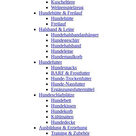
Kuscheltiere
Welpenspielzeug
Hundehütte & Freilauf
Hundehütte
Freilauf
Halsband & Leine
Hundehalsbandanhänger
Hundegeschirr
Hundehalsband
Hundeleine
Hundemaulkorb
Hundefutter
Hundesnacks
BARF & Frostfutter
Hunde-Trockenfutter
Hunde-Nassfutter
Ergänzungsfuttermittel
Hundeschlafplätze
Hundebett
Hundekissen
Hundekorb
Kühlmatten
Hundedecke
Ausbildung & Erziehung
Training & Zubehör