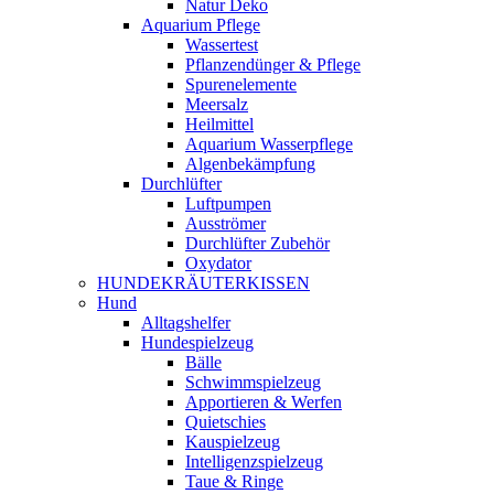
Natur Deko
Aquarium Pflege
Wassertest
Pflanzendünger & Pflege
Spurenelemente
Meersalz
Heilmittel
Aquarium Wasserpflege
Algenbekämpfung
Durchlüfter
Luftpumpen
Ausströmer
Durchlüfter Zubehör
Oxydator
HUNDEKRÄUTERKISSEN
Hund
Alltagshelfer
Hundespielzeug
Bälle
Schwimmspielzeug
Apportieren & Werfen
Quietschies
Kauspielzeug
Intelligenzspielzeug
Taue & Ringe