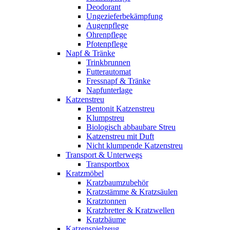
Deodorant
Ungezieferbekämpfung
Augenpflege
Ohrenpflege
Pfotenpflege
Napf & Tränke
Trinkbrunnen
Futterautomat
Fressnapf & Tränke
Napfunterlage
Katzenstreu
Bentonit Katzenstreu
Klumpstreu
Biologisch abbaubare Streu
Katzenstreu mit Duft
Nicht klumpende Katzenstreu
Transport & Unterwegs
Transportbox
Kratzmöbel
Kratzbaumzubehör
Kratzstämme & Kratzsäulen
Kratztonnen
Kratzbretter & Kratzwellen
Kratzbäume
Katzenspielzeug