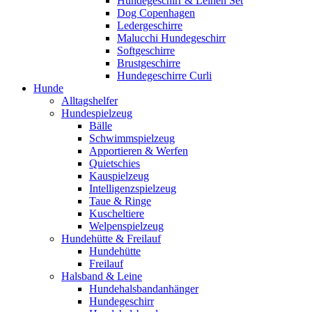
Hundegeschirr & Leinen Set
Dog Copenhagen
Ledergeschirre
Malucchi Hundegeschirr
Softgeschirre
Brustgeschirre
Hundegeschirre Curli
Hunde
Alltagshelfer
Hundespielzeug
Bälle
Schwimmspielzeug
Apportieren & Werfen
Quietschies
Kauspielzeug
Intelligenzspielzeug
Taue & Ringe
Kuscheltiere
Welpenspielzeug
Hundehütte & Freilauf
Hundehütte
Freilauf
Halsband & Leine
Hundehalsbandanhänger
Hundegeschirr