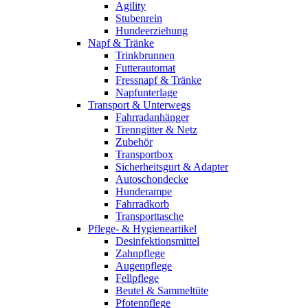
Agility
Stubenrein
Hundeerziehung
Napf & Tränke
Trinkbrunnen
Futterautomat
Fressnapf & Tränke
Napfunterlage
Transport & Unterwegs
Fahrradanhänger
Trenngitter & Netz
Zubehör
Transportbox
Sicherheitsgurt & Adapter
Autoschondecke
Hunderampe
Fahrradkorb
Transporttasche
Pflege- & Hygieneartikel
Desinfektionsmittel
Zahnpflege
Augenpflege
Fellpflege
Beutel & Sammeltüte
Pfotenpflege