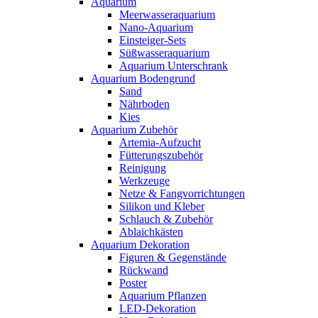
Aquarium
Meerwasseraquarium
Nano-Aquarium
Einsteiger-Sets
Süßwasseraquarium
Aquarium Unterschrank
Aquarium Bodengrund
Sand
Nährboden
Kies
Aquarium Zubehör
Artemia-Aufzucht
Fütterungszubehör
Reinigung
Werkzeuge
Netze & Fangvorrichtungen
Silikon und Kleber
Schlauch & Zubehör
Ablaichkästen
Aquarium Dekoration
Figuren & Gegenstände
Rückwand
Poster
Aquarium Pflanzen
LED-Dekoration