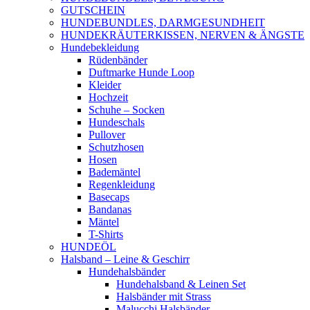
GUTSCHEIN
HUNDEBUNDLES, DARMGESUNDHEIT
HUNDEKRÄUTERKISSEN, NERVEN & ÄNGSTE
Hundebekleidung
Rüdenbänder
Duftmarke Hunde Loop
Kleider
Hochzeit
Schuhe – Socken
Hundeschals
Pullover
Schutzhosen
Hosen
Bademäntel
Regenkleidung
Basecaps
Bandanas
Mäntel
T-Shirts
HUNDEÖL
Halsband – Leine & Geschirr
Hundehalsbänder
Hundehalsband & Leinen Set
Halsbänder mit Strass
Malucchi Halsbänder