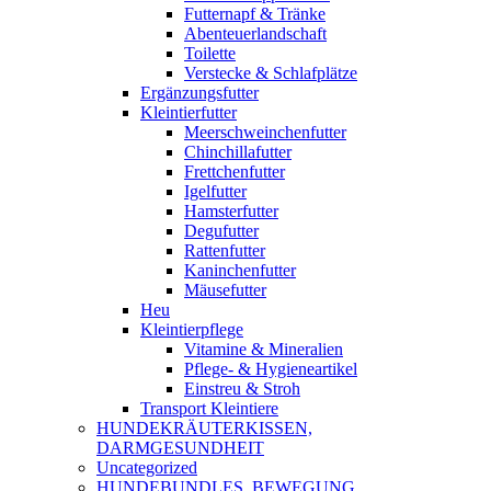
Futternapf & Tränke
Abenteuerlandschaft
Toilette
Verstecke & Schlafplätze
Ergänzungsfutter
Kleintierfutter
Meerschweinchenfutter
Chinchillafutter
Frettchenfutter
Igelfutter
Hamsterfutter
Degufutter
Rattenfutter
Kaninchenfutter
Mäusefutter
Heu
Kleintierpflege
Vitamine & Mineralien
Pflege- & Hygieneartikel
Einstreu & Stroh
Transport Kleintiere
HUNDEKRÄUTERKISSEN,
DARMGESUNDHEIT
Uncategorized
HUNDEBUNDLES, BEWEGUNG