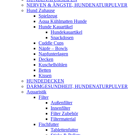
NERVEN & ÄNGSTE, HUNDENATURPULVER
Hund Zuhause
Spielzeug
Aqua Kühlmatten Hunde
Hunde Kauartikel
Hundekauartikel
Snackdosen
Cuddle Cups
Näpfe – Bowls
Napfunterlagen
Decken
Kuschelhöhlen
Betten
Kissen
HUNDEDECKEN
DARMGESUNDHEIT, HUNDENATURPULVER
Aquaristik
Filter
Außenfilter
Innenfilter
Filter Zubehör
Filtermaterial
Fischfutter
Tablettenfutter