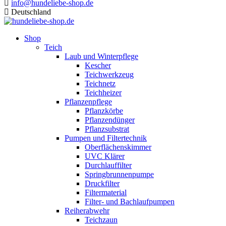
info@hundeliebe-shop.de
Deutschland
Shop
Teich
Laub und Winterpflege
Kescher
Teichwerkzeug
Teichnetz
Teichheizer
Pflanzenpflege
Pflanzkörbe
Pflanzendünger
Pflanzsubstrat
Pumpen und Filtertechnik
Oberflächenskimmer
UVC Klärer
Durchlauffilter
Springbrunnenpumpe
Druckfilter
Filtermaterial
Filter- und Bachlaufpumpen
Reiherabwehr
Teichzaun