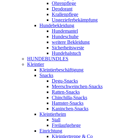
Ohrenpflege
Deodorant
Krallenpflege
Ungezieferbekämpfung
Hundebekleidung
Hundemantel
Hundeschuhe
weitere Bekleidung
Sicherheitsweste
Hundehalstuch
HUNDEBUNDLES
Kleintier
Kleintierbeschäftigung
Snacks
Degu-Snacks
Meerschweinchen-Snacks
Ratten-Snacks
Chinchilla-Snacks
Hamster-Snacks
Kaninchen-Snacks
Kleintierheim
Stall
Freilaufgehege
Einrichtung
Kleintiertreppe & Co