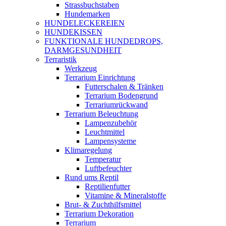
Strassbuchstaben
Hundemarken
HUNDELECKEREIEN
HUNDEKISSEN
FUNKTIONALE HUNDEDROPS,
DARMGESUNDHEIT
Terraristik
Werkzeug
Terrarium Einrichtung
Futterschalen & Tränken
Terrarium Bodengrund
Terrariumrückwand
Terrarium Beleuchtung
Lampenzubehör
Leuchtmittel
Lampensysteme
Klimaregelung
Temperatur
Luftbefeuchter
Rund ums Reptil
Reptilienfutter
Vitamine & Mineralstoffe
Brut- & Zuchthilfsmittel
Terrarium Dekoration
Terrarium