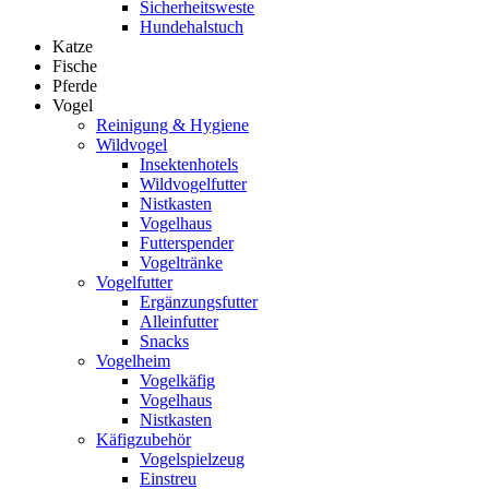
Sicherheitsweste
Hundehalstuch
Katze
Fische
Pferde
Vogel
Reinigung & Hygiene
Wildvogel
Insektenhotels
Wildvogelfutter
Nistkasten
Vogelhaus
Futterspender
Vogeltränke
Vogelfutter
Ergänzungsfutter
Alleinfutter
Snacks
Vogelheim
Vogelkäfig
Vogelhaus
Nistkasten
Käfigzubehör
Vogelspielzeug
Einstreu