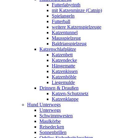
Futterlabyrinth
mit Katzenminze (Catnip)
Spielangeln
Futterball
weitere Katzenspielzeuge
Katzentunnel
Mausspielzeug
Baldrianspielzeug
Katzenschlafplätze
Katzenbett
Katzendecke
Hängematte
Katzenkissen
Katzenhöhle
Liegemulde
Drinnen & Draußen
Katzen-Schutznetz
Katzenklappe
Hund Unterwegs
Unterwegs
Schwimmwesten
Maulkörbe
Reisedecken
Sonnenbrillen
Orbiloc Sicherheitsleuchten