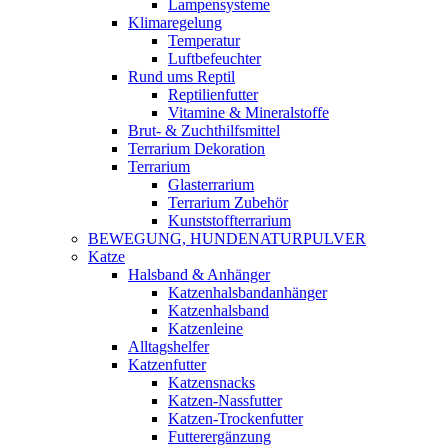
Lampensysteme
Klimaregelung
Temperatur
Luftbefeuchter
Rund ums Reptil
Reptilienfutter
Vitamine & Mineralstoffe
Brut- & Zuchthilfsmittel
Terrarium Dekoration
Terrarium
Glasterrarium
Terrarium Zubehör
Kunststoffterrarium
BEWEGUNG, HUNDENATURPULVER
Katze
Halsband & Anhänger
Katzenhalsbandanhänger
Katzenhalsband
Katzenleine
Alltagshelfer
Katzenfutter
Katzensnacks
Katzen-Nassfutter
Katzen-Trockenfutter
Futterergänzung