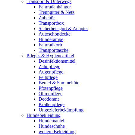
Transport & Unterwegs
Fahrradanhänger
Trenngitter & Netz
Zubehör
Transportbox
Sicherheitsgurt & Adapter
Autoschondecke
Hunderampe
Fahrradkorb
Transporttasche
Pflege- & Hygieneartikel
Desinfektionsmittel
Zahnpflege
Augenpflege
Fellpflege
Beutel & Sammeltüte
Pfotenpflege
Ohrenpflege
Deodorant
Krallenpflege
Ungezieferbekämpfung
Hundebekleidung
Hundemantel
Hundeschuhe
weitere Bekleidung