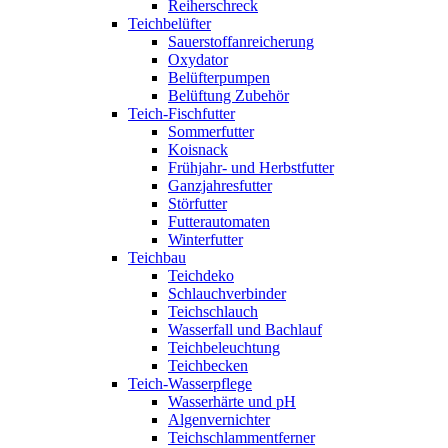
Reiherschreck
Teichbelüfter
Sauerstoffanreicherung
Oxydator
Belüfterpumpen
Belüftung Zubehör
Teich-Fischfutter
Sommerfutter
Koisnack
Frühjahr- und Herbstfutter
Ganzjahresfutter
Störfutter
Futterautomaten
Winterfutter
Teichbau
Teichdeko
Schlauchverbinder
Teichschlauch
Wasserfall und Bachlauf
Teichbeleuchtung
Teichbecken
Teich-Wasserpflege
Wasserhärte und pH
Algenvernichter
Teichschlammentferner