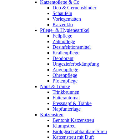
Katzentoilette & Co
Deo & Geruchsbinder
Schaufeln
Vorlegematten
Katzenklo
Pflege- & Hygieneartikel
Fellpflege
Zahnpflege
Desinfektionsmittel
Krallenpflege
Deodorant
Ungezieferbekämpfung
Augenpflege
Ohrenpflege
Pfotenpflege
Napf & Tränke
Trinkbrunnen
Futterautomat
Fressnapf & Tränke
Napfunterlage
Katzenstreu
Bentonit Katzenstreu
Klumpstreu
Biologisch abbaubare Streu
Katzenstreu mit Duft