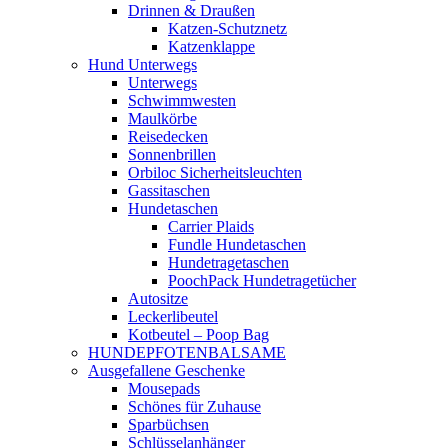
Drinnen & Draußen
Katzen-Schutznetz
Katzenklappe
Hund Unterwegs
Unterwegs
Schwimmwesten
Maulkörbe
Reisedecken
Sonnenbrillen
Orbiloc Sicherheitsleuchten
Gassitaschen
Hundetaschen
Carrier Plaids
Fundle Hundetaschen
Hundetragetaschen
PoochPack Hundetragetücher
Autositze
Leckerlibeutel
Kotbeutel – Poop Bag
HUNDEPFOTENBALSAME
Ausgefallene Geschenke
Mousepads
Schönes für Zuhause
Sparbüchsen
Schlüsselanhänger