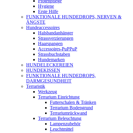
Pfotenpflege
Hygiene
Erste Hilfe
FUNKTIONALE HUNDEDROPS, NERVEN &
ÄNGSTE
Hundeaccessoires
Halsbandanhänger
Strassverzierungen
Haarspangen
Accessoires-PuPPuP
Strassbuchstaben
Hundemarken
HUNDELECKEREIEN
HUNDEKISSEN
FUNKTIONALE HUNDEDROPS,
DARMGESUNDHEIT
Terraristik
Werkzeug
Terrarium Einrichtung
Futterschalen & Tränken
Terrarium Bodengrund
Terrariumrückwand
Terrarium Beleuchtung
Lampenzubehör
Leuchtmittel