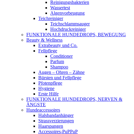
Reinigungsbakterien
Wassertest
Algenvorbeugung
Teichreiniger
Teichschlammsauger
Hochdruckreiniger
FUNKTIONALE HUNDEDROPS, BEWEGUNG
Beauty & Wellness
Extrabeauty und Co.
Fellpflege
Conditioner
Parfum
Shampoo
Augen – Ohren – Zähne
Bürsten und Fellpflege
Pfotenpflege
Hygiene
Erste Hilfe
FUNKTIONALE HUNDEDROPS, NERVEN &
ÄNGSTE
Hundeaccessoires
Halsbandanhänger
Strassverzierungen
Haarspangen
Accessoires-PuPPuP