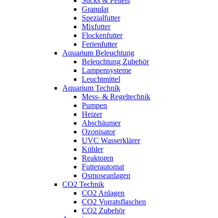
Sticks & Pellets
Granulat
Spezialfutter
Mixfutter
Flockenfutter
Ferienfutter
Aquarium Beleuchtung
Beleuchtung Zubehör
Lampensysteme
Leuchtmittel
Aquarium Technik
Mess- & Regeltechnik
Pumpen
Heizer
Abschäumer
Ozonisator
UVC Wasserklärer
Kühler
Reaktoren
Futterautomat
Osmoseanlagen
CO2 Technik
CO2 Anlagen
CO2 Vorratsflaschen
CO2 Zubehör