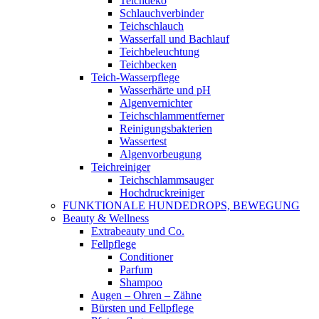
Teichdeko
Schlauchverbinder
Teichschlauch
Wasserfall und Bachlauf
Teichbeleuchtung
Teichbecken
Teich-Wasserpflege
Wasserhärte und pH
Algenvernichter
Teichschlammentferner
Reinigungsbakterien
Wassertest
Algenvorbeugung
Teichreiniger
Teichschlammsauger
Hochdruckreiniger
FUNKTIONALE HUNDEDROPS, BEWEGUNG
Beauty & Wellness
Extrabeauty und Co.
Fellpflege
Conditioner
Parfum
Shampoo
Augen – Ohren – Zähne
Bürsten und Fellpflege