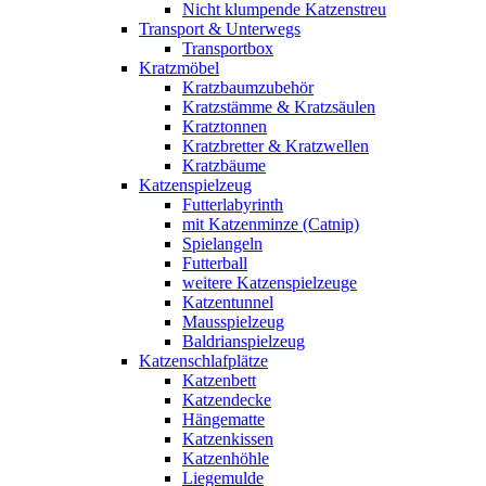
Nicht klumpende Katzenstreu
Transport & Unterwegs
Transportbox
Kratzmöbel
Kratzbaumzubehör
Kratzstämme & Kratzsäulen
Kratztonnen
Kratzbretter & Kratzwellen
Kratzbäume
Katzenspielzeug
Futterlabyrinth
mit Katzenminze (Catnip)
Spielangeln
Futterball
weitere Katzenspielzeuge
Katzentunnel
Mausspielzeug
Baldrianspielzeug
Katzenschlafplätze
Katzenbett
Katzendecke
Hängematte
Katzenkissen
Katzenhöhle
Liegemulde