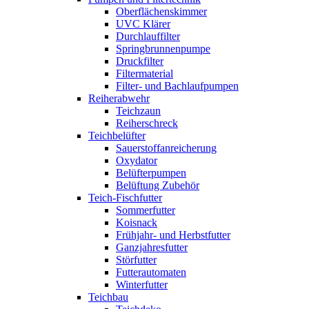
Oberflächenskimmer
UVC Klärer
Durchlauffilter
Springbrunnenpumpe
Druckfilter
Filtermaterial
Filter- und Bachlaufpumpen
Reiherabwehr
Teichzaun
Reiherschreck
Teichbelüfter
Sauerstoffanreicherung
Oxydator
Belüfterpumpen
Belüftung Zubehör
Teich-Fischfutter
Sommerfutter
Koisnack
Frühjahr- und Herbstfutter
Ganzjahresfutter
Störfutter
Futterautomaten
Winterfutter
Teichbau