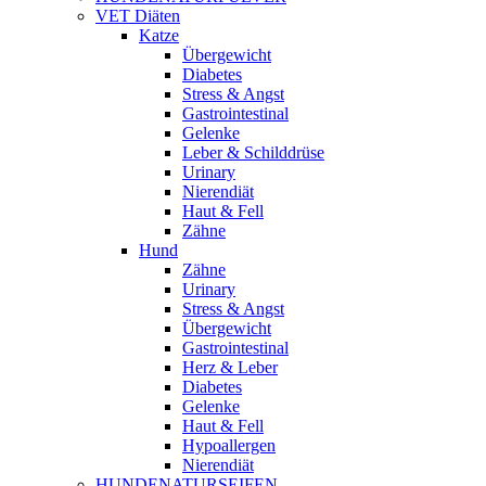
VET Diäten
Katze
Übergewicht
Diabetes
Stress & Angst
Gastrointestinal
Gelenke
Leber & Schilddrüse
Urinary
Nierendiät
Haut & Fell
Zähne
Hund
Zähne
Urinary
Stress & Angst
Übergewicht
Gastrointestinal
Herz & Leber
Diabetes
Gelenke
Haut & Fell
Hypoallergen
Nierendiät
HUNDENATURSEIFEN