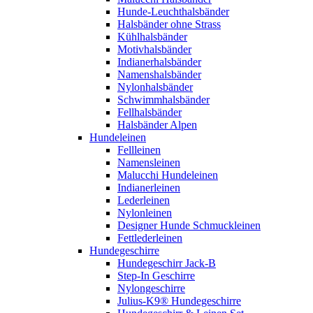
Hunde-Leuchthalsbänder
Halsbänder ohne Strass
Kühlhalsbänder
Motivhalsbänder
Indianerhalsbänder
Namenshalsbänder
Nylonhalsbänder
Schwimmhalsbänder
Fellhalsbänder
Halsbänder Alpen
Hundeleinen
Fellleinen
Namensleinen
Malucchi Hundeleinen
Indianerleinen
Lederleinen
Nylonleinen
Designer Hunde Schmuckleinen
Fettlederleinen
Hundegeschirre
Hundegeschirr Jack-B
Step-In Geschirre
Nylongeschirre
Julius-K9® Hundegeschirre