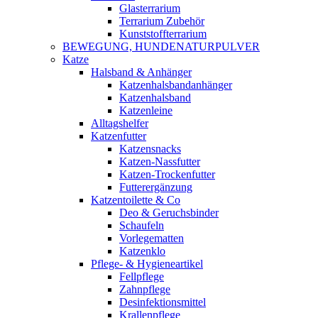
Glasterrarium
Terrarium Zubehör
Kunststoffterrarium
BEWEGUNG, HUNDENATURPULVER
Katze
Halsband & Anhänger
Katzenhalsbandanhänger
Katzenhalsband
Katzenleine
Alltagshelfer
Katzenfutter
Katzensnacks
Katzen-Nassfutter
Katzen-Trockenfutter
Futterergänzung
Katzentoilette & Co
Deo & Geruchsbinder
Schaufeln
Vorlegematten
Katzenklo
Pflege- & Hygieneartikel
Fellpflege
Zahnpflege
Desinfektionsmittel
Krallenpflege