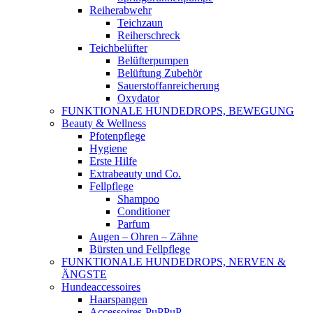
Reiherabwehr
Teichzaun
Reiherschreck
Teichbelüfter
Belüfterpumpen
Belüftung Zubehör
Sauerstoffanreicherung
Oxydator
FUNKTIONALE HUNDEDROPS, BEWEGUNG
Beauty & Wellness
Pfotenpflege
Hygiene
Erste Hilfe
Extrabeauty und Co.
Fellpflege
Shampoo
Conditioner
Parfum
Augen – Ohren – Zähne
Bürsten und Fellpflege
FUNKTIONALE HUNDEDROPS, NERVEN &
ÄNGSTE
Hundeaccessoires
Haarspangen
Accessoires-PuPPuP