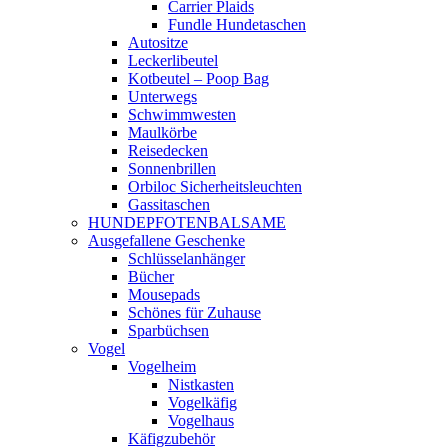
Carrier Plaids
Fundle Hundetaschen
Autositze
Leckerlibeutel
Kotbeutel – Poop Bag
Unterwegs
Schwimmwesten
Maulkörbe
Reisedecken
Sonnenbrillen
Orbiloc Sicherheitsleuchten
Gassitaschen
HUNDEPFOTENBALSAME
Ausgefallene Geschenke
Schlüsselanhänger
Bücher
Mousepads
Schönes für Zuhause
Sparbüchsen
Vogel
Vogelheim
Nistkasten
Vogelkäfig
Vogelhaus
Käfigzubehör