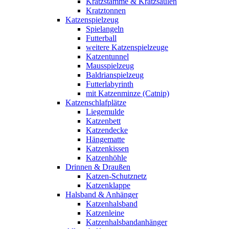
Kratzstämme & Kratzsäulen
Kratztonnen
Katzenspielzeug
Spielangeln
Futterball
weitere Katzenspielzeuge
Katzentunnel
Mausspielzeug
Baldrianspielzeug
Futterlabyrinth
mit Katzenminze (Catnip)
Katzenschlafplätze
Liegemulde
Katzenbett
Katzendecke
Hängematte
Katzenkissen
Katzenhöhle
Drinnen & Draußen
Katzen-Schutznetz
Katzenklappe
Halsband & Anhänger
Katzenhalsband
Katzenleine
Katzenhalsbandanhänger