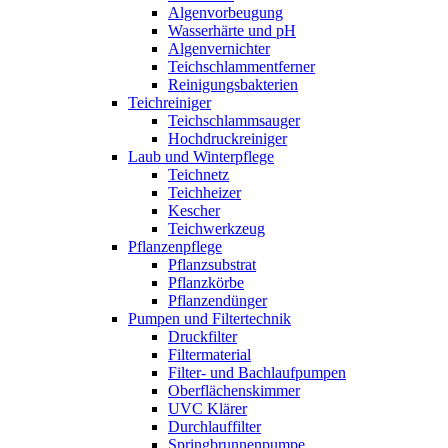
Algenvorbeugung
Wasserhärte und pH
Algenvernichter
Teichschlammentferner
Reinigungsbakterien
Teichreiniger
Teichschlammsauger
Hochdruckreiniger
Laub und Winterpflege
Teichnetz
Teichheizer
Kescher
Teichwerkzeug
Pflanzenpflege
Pflanzsubstrat
Pflanzkörbe
Pflanzendünger
Pumpen und Filtertechnik
Druckfilter
Filtermaterial
Filter- und Bachlaufpumpen
Oberflächenskimmer
UVC Klärer
Durchlauffilter
Springbrunnenpumpe