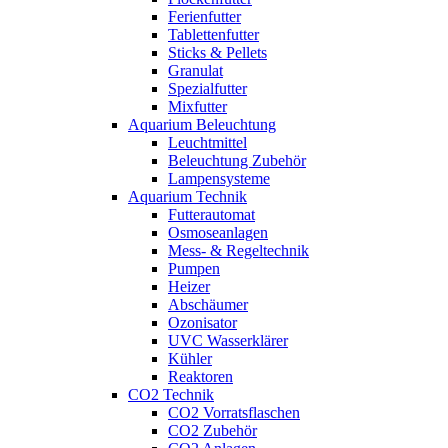
Ferienfutter
Tablettenfutter
Sticks & Pellets
Granulat
Spezialfutter
Mixfutter
Aquarium Beleuchtung
Leuchtmittel
Beleuchtung Zubehör
Lampensysteme
Aquarium Technik
Futterautomat
Osmoseanlagen
Mess- & Regeltechnik
Pumpen
Heizer
Abschäumer
Ozonisator
UVC Wasserklärer
Kühler
Reaktoren
CO2 Technik
CO2 Vorratsflaschen
CO2 Zubehör