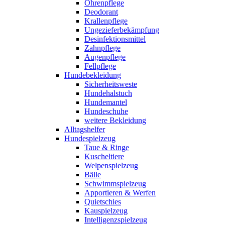
Ohrenpflege
Deodorant
Krallenpflege
Ungezieferbekämpfung
Desinfektionsmittel
Zahnpflege
Augenpflege
Fellpflege
Hundebekleidung
Sicherheitsweste
Hundehalstuch
Hundemantel
Hundeschuhe
weitere Bekleidung
Alltagshelfer
Hundespielzeug
Taue & Ringe
Kuscheltiere
Welpenspielzeug
Bälle
Schwimmspielzeug
Apportieren & Werfen
Quietschies
Kauspielzeug
Intelligenzspielzeug