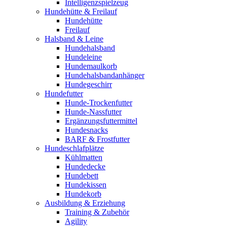
Intelligenzspielzeug
Hundehütte & Freilauf
Hundehütte
Freilauf
Halsband & Leine
Hundehalsband
Hundeleine
Hundemaulkorb
Hundehalsbandanhänger
Hundegeschirr
Hundefutter
Hunde-Trockenfutter
Hunde-Nassfutter
Ergänzungsfuttermittel
Hundesnacks
BARF & Frostfutter
Hundeschlafplätze
Kühlmatten
Hundedecke
Hundebett
Hundekissen
Hundekorb
Ausbildung & Erziehung
Training & Zubehör
Agility