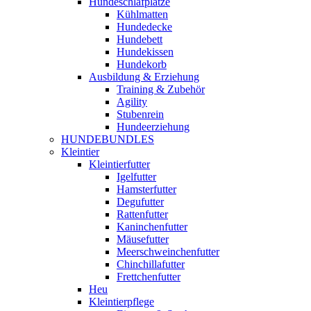
Hundeschlafplätze
Kühlmatten
Hundedecke
Hundebett
Hundekissen
Hundekorb
Ausbildung & Erziehung
Training & Zubehör
Agility
Stubenrein
Hundeerziehung
HUNDEBUNDLES
Kleintier
Kleintierfutter
Igelfutter
Hamsterfutter
Degufutter
Rattenfutter
Kaninchenfutter
Mäusefutter
Meerschweinchenfutter
Chinchillafutter
Frettchenfutter
Heu
Kleintierpflege