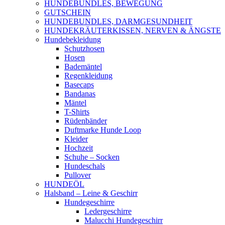
HUNDEBUNDLES, BEWEGUNG
GUTSCHEIN
HUNDEBUNDLES, DARMGESUNDHEIT
HUNDEKRÄUTERKISSEN, NERVEN & ÄNGSTE
Hundebekleidung
Schutzhosen
Hosen
Bademäntel
Regenkleidung
Basecaps
Bandanas
Mäntel
T-Shirts
Rüdenbänder
Duftmarke Hunde Loop
Kleider
Hochzeit
Schuhe – Socken
Hundeschals
Pullover
HUNDEÖL
Halsband – Leine & Geschirr
Hundegeschirre
Ledergeschirre
Malucchi Hundegeschirr