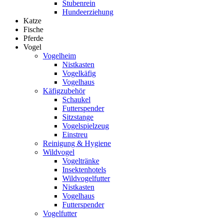
Stubenrein
Hundeerziehung
Katze
Fische
Pferde
Vogel
Vogelheim
Nistkasten
Vogelkäfig
Vogelhaus
Käfigzubehör
Schaukel
Futterspender
Sitzstange
Vogelspielzeug
Einstreu
Reinigung & Hygiene
Wildvogel
Vogeltränke
Insektenhotels
Wildvogelfutter
Nistkasten
Vogelhaus
Futterspender
Vogelfutter