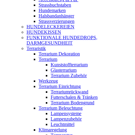
Strassbuchstaben
Hundemarken
Halsbandanhänger
Strassverzierungen
HUNDELECKEREIEN
HUNDEKISSEN
FUNKTIONALE HUNDEDROPS,
DARMGESUNDHEIT
Terraristik
Terrarium Dekoration
Terrarium
Kunststoffterrarium
Glasterrarium
Terrarium Zubehör
Werkzeug
Terrarium Einrichtung
Terrariumrückwand
Futterschalen & Tränken
Terrarium Bodengrund
Terrarium Beleuchtung
Lampensysteme
Lampenzubehör
Leuchtmittel
Klimaregelung