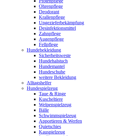
Pfotenpflege
Ohrenpflege
Deodorant
Krallenpflege
Ungezieferbekämpfung
Desinfektionsmittel
Zahnpflege
Augenpflege
Fellpflege
Hundebekleidung
Sicherheitsweste
Hundehalstuch
Hundemantel
Hundeschuhe
weitere Bekleidung
Alltagshelfer
Hundespielzeug
Taue & Ringe
Kuscheltiere
Welpenspielzeug
Bälle
Schwimmspielzeug
Apportieren & Werfen
Quietschies
Kauspielzeug