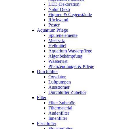
LED-Dekoration
Natur Deko
Figuren & Gegenstände
Rückwand
Poster
Aquarium Pflege
Spurenelemente
Meersalz
Heilmittel
Aquarium Wasserpflege
Algenbekämpfung
Wassertest
Pflanzendünger & Pflege
Durchlüfter
Oxydator
Luftpumpen
Ausströmer
Durchlüfter Zubehör
Filter
Filter Zubehör
Filtermaterial
Außenfilter
Innenfilter
Fischfutter
Flockenfutter