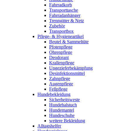
Fahrradkorb
Transporttasche
Fahrradanhänger
Trenngitter & Netz
Zubehör
Transportbox
Pflege- & Hygieneartikel
Beutel & Sammeltüte
Pfotenpflege
Ohrenpflege
Deodorant
Krallenpflege
Ungezieferbekämpfung
Desinfektionsmittel
Zahnpflege
Augenpflege
Fellpflege
Hundebekleidung
Sicherheitsweste
Hundehalstuch
Hundemantel
Hundeschuhe
weitere Bekleidung
Alltagshelfer