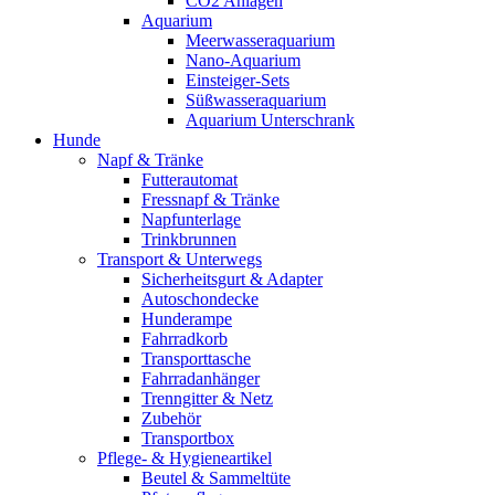
CO2 Anlagen
Aquarium
Meerwasseraquarium
Nano-Aquarium
Einsteiger-Sets
Süßwasseraquarium
Aquarium Unterschrank
Hunde
Napf & Tränke
Futterautomat
Fressnapf & Tränke
Napfunterlage
Trinkbrunnen
Transport & Unterwegs
Sicherheitsgurt & Adapter
Autoschondecke
Hunderampe
Fahrradkorb
Transporttasche
Fahrradanhänger
Trenngitter & Netz
Zubehör
Transportbox
Pflege- & Hygieneartikel
Beutel & Sammeltüte