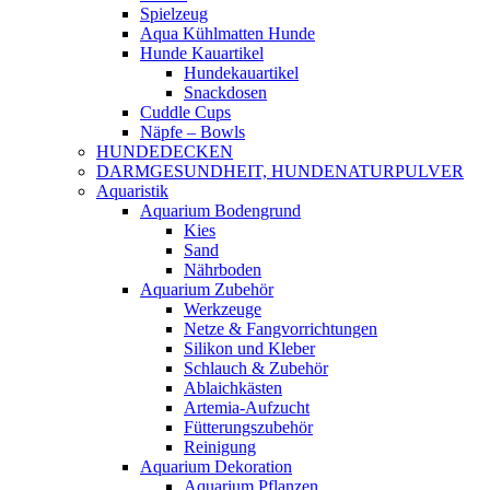
Spielzeug
Aqua Kühlmatten Hunde
Hunde Kauartikel
Hundekauartikel
Snackdosen
Cuddle Cups
Näpfe – Bowls
HUNDEDECKEN
DARMGESUNDHEIT, HUNDENATURPULVER
Aquaristik
Aquarium Bodengrund
Kies
Sand
Nährboden
Aquarium Zubehör
Werkzeuge
Netze & Fangvorrichtungen
Silikon und Kleber
Schlauch & Zubehör
Ablaichkästen
Artemia-Aufzucht
Fütterungszubehör
Reinigung
Aquarium Dekoration
Aquarium Pflanzen