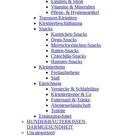
Einstreu & Stroh
Vitamine & Mineralien
Pflege- & Hygieneartikel
Transport Kleintiere
Kleintierbeschäftigung
Snacks
Kaninchen-Snacks
Degu-Snacks
Meerschweinchen-Snacks
Ratten-Snacks
Chinchilla-Snacks
Hamster-Snacks
Kleintierheim
Freilaufgehege
Stall
Einrichtung
Verstecke & Schlafplätze
Kleintiertreppe & Co
Futternapf & Tränke
Abenteuerlandschaft
Toilette
Ergänzungsfutter
HUNDEKRÄUTERKISSEN,
DARMGESUNDHEIT
Uncategorized