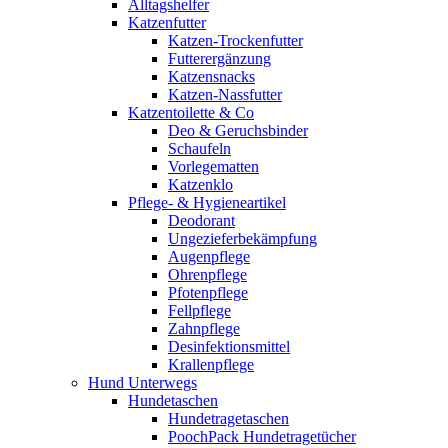
Alltagshelfer
Katzenfutter
Katzen-Trockenfutter
Futterergänzung
Katzensnacks
Katzen-Nassfutter
Katzentoilette & Co
Deo & Geruchsbinder
Schaufeln
Vorlegematten
Katzenklo
Pflege- & Hygieneartikel
Deodorant
Ungezieferbekämpfung
Augenpflege
Ohrenpflege
Pfotenpflege
Fellpflege
Zahnpflege
Desinfektionsmittel
Krallenpflege
Hund Unterwegs
Hundetaschen
Hundetragetaschen
PoochPack Hundetragetücher