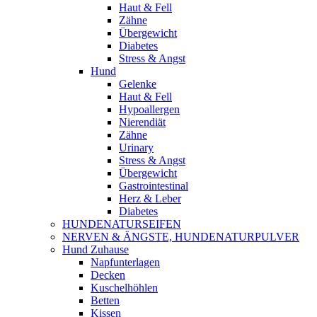
Haut & Fell
Zähne
Übergewicht
Diabetes
Stress & Angst
Hund
Gelenke
Haut & Fell
Hypoallergen
Nierendiät
Zähne
Urinary
Stress & Angst
Übergewicht
Gastrointestinal
Herz & Leber
Diabetes
HUNDENATURSEIFEN
NERVEN & ÄNGSTE, HUNDENATURPULVER
Hund Zuhause
Napfunterlagen
Decken
Kuschelhöhlen
Betten
Kissen