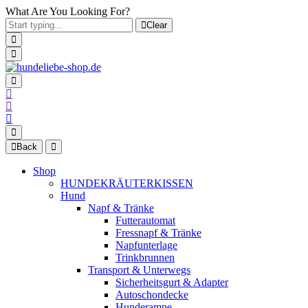
What Are You Looking For?
Clear
Back
Shop
HUNDEKRÄUTERKISSEN
Hund
Napf & Tränke
Futterautomat
Fressnapf & Tränke
Napfunterlage
Trinkbrunnen
Transport & Unterwegs
Sicherheitsgurt & Adapter
Autoschondecke
Hunderampe