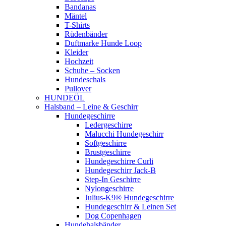
Bandanas
Mäntel
T-Shirts
Rüdenbänder
Duftmarke Hunde Loop
Kleider
Hochzeit
Schuhe – Socken
Hundeschals
Pullover
HUNDEÖL
Halsband – Leine & Geschirr
Hundegeschirre
Ledergeschirre
Malucchi Hundegeschirr
Softgeschirre
Brustgeschirre
Hundegeschirre Curli
Hundegeschirr Jack-B
Step-In Geschirre
Nylongeschirre
Julius-K9® Hundegeschirre
Hundegeschirr & Leinen Set
Dog Copenhagen
Hundehalsbänder