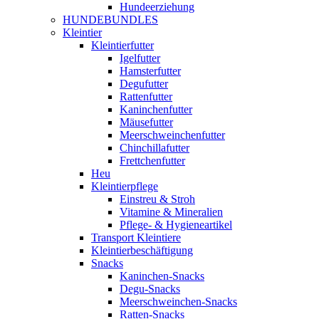
Hundeerziehung
HUNDEBUNDLES
Kleintier
Kleintierfutter
Igelfutter
Hamsterfutter
Degufutter
Rattenfutter
Kaninchenfutter
Mäusefutter
Meerschweinchenfutter
Chinchillafutter
Frettchenfutter
Heu
Kleintierpflege
Einstreu & Stroh
Vitamine & Mineralien
Pflege- & Hygieneartikel
Transport Kleintiere
Kleintierbeschäftigung
Snacks
Kaninchen-Snacks
Degu-Snacks
Meerschweinchen-Snacks
Ratten-Snacks