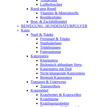
Temperatur
Luftbefeuchter
Rund ums Reptil
Vitamine & Mineralstoffe
Reptilienfutter
Brut- & Zuchthilfsmittel
BEWEGUNG, HUNDENATURPULVER
Katze
Napf & Tränke
Fressnapf & Tränke
Napfunterlage
Trinkbrunnen
Futterautomat
Katzenstreu
Klumpstreu
Biologisch abbaubare Streu
Katzenstreu mit Duft
Nicht klumpende Katzenstreu
Bentonit Katzenstreu
Transport & Unterwegs
Transportbox
Kratzmöbel
Kratzbretter & Kratzwellen
Kratzbäume
Kratzbaumzubehör