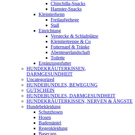
Chinchilla-Snacks
Hamster-Snacks
Kleintierheim
Freilaufgehege
Stall
Einrichtung
Verstecke & Schlafplätze
Kleintiertreppe & Co
Futternapf & Tränke
Abenteuerlandschaft
Toilette
Ergänzungsfutter
HUNDEKRÄUTERKISSEN,
DARMGESUNDHEIT
Uncategorized
HUNDEBUNDLES, BEWEGUNG
GUTSCHEIN
HUNDEBUNDLES, DARMGESUNDHEIT
HUNDEKRÄUTERKISSEN, NERVEN & ÄNGSTE
Hundebekleidung
Schutzhosen
Hosen
Bademäntel
Regenkleidung
Basecaps