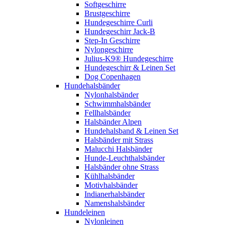
Softgeschirre
Brustgeschirre
Hundegeschirre Curli
Hundegeschirr Jack-B
Step-In Geschirre
Nylongeschirre
Julius-K9® Hundegeschirre
Hundegeschirr & Leinen Set
Dog Copenhagen
Hundehalsbänder
Nylonhalsbänder
Schwimmhalsbänder
Fellhalsbänder
Halsbänder Alpen
Hundehalsband & Leinen Set
Halsbänder mit Strass
Malucchi Halsbänder
Hunde-Leuchthalsbänder
Halsbänder ohne Strass
Kühlhalsbänder
Motivhalsbänder
Indianerhalsbänder
Namenshalsbänder
Hundeleinen
Nylonleinen