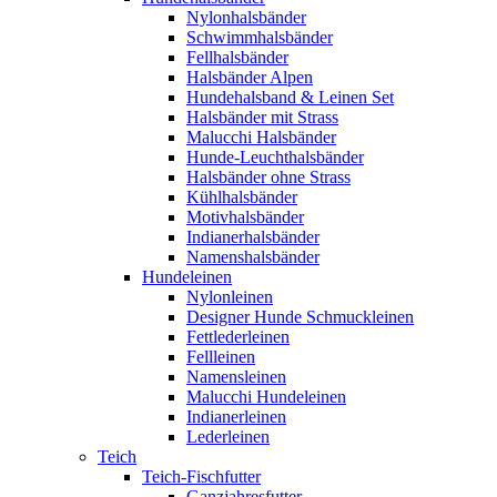
Nylonhalsbänder
Schwimmhalsbänder
Fellhalsbänder
Halsbänder Alpen
Hundehalsband & Leinen Set
Halsbänder mit Strass
Malucchi Halsbänder
Hunde-Leuchthalsbänder
Halsbänder ohne Strass
Kühlhalsbänder
Motivhalsbänder
Indianerhalsbänder
Namenshalsbänder
Hundeleinen
Nylonleinen
Designer Hunde Schmuckleinen
Fettlederleinen
Fellleinen
Namensleinen
Malucchi Hundeleinen
Indianerleinen
Lederleinen
Teich
Teich-Fischfutter
Ganzjahresfutter