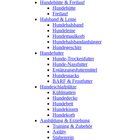
Hundehütte & Freilauf
Hundehütte
Freilauf
Halsband & Leine
Hundehalsband
Hundeleine
Hundemaulkorb
Hundehalsbandanhänger
Hundegeschirr
Hundefutter
Hunde-Trockenfutter
Hunde-Nassfutter
Ergänzungsfuttermittel
Hundesnacks
BARF & Frostfutter
Hundeschlafplätze
Kühlmatten
Hundedecke
Hundebett
Hundekissen
Hundekorb
Ausbildung & Erziehung
Training & Zubehör
Agility
Stubenrein