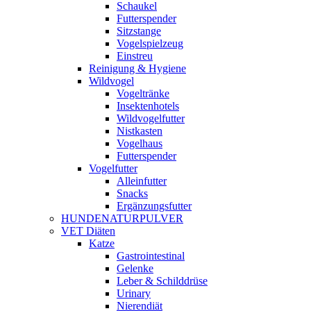
Schaukel
Futterspender
Sitzstange
Vogelspielzeug
Einstreu
Reinigung & Hygiene
Wildvogel
Vogeltränke
Insektenhotels
Wildvogelfutter
Nistkasten
Vogelhaus
Futterspender
Vogelfutter
Alleinfutter
Snacks
Ergänzungsfutter
HUNDENATURPULVER
VET Diäten
Katze
Gastrointestinal
Gelenke
Leber & Schilddrüse
Urinary
Nierendiät