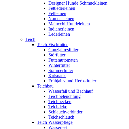
Designer Hunde Schmuckleinen
Fettlederleinen
Fellleinen
Namensleinen
Malucchi Hundeleinen
Indianerleinen
Lederleinen
Teich
Teich-Fischfutter
Ganzjahresfutter
Störfutter
Futterautomaten
Winterfutter
Sommerfutter
Koisnack
Frühjahr- und Herbstfutter
Teichbau
Wasserfall und Bachlauf
Teichbeleuchtung
Teichbecken
Teichdeko
Schlauchverbinder
Teichschlauch
Teich-Wasserpflege
Wassertest