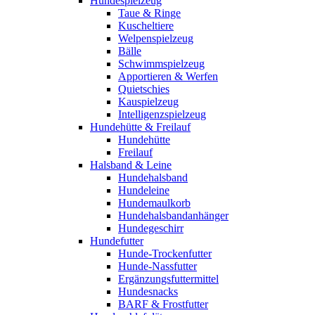
Hundespielzeug
Taue & Ringe
Kuscheltiere
Welpenspielzeug
Bälle
Schwimmspielzeug
Apportieren & Werfen
Quietschies
Kauspielzeug
Intelligenzspielzeug
Hundehütte & Freilauf
Hundehütte
Freilauf
Halsband & Leine
Hundehalsband
Hundeleine
Hundemaulkorb
Hundehalsbandanhänger
Hundegeschirr
Hundefutter
Hunde-Trockenfutter
Hunde-Nassfutter
Ergänzungsfuttermittel
Hundesnacks
BARF & Frostfutter