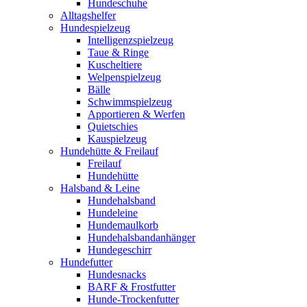
Hundeschuhe
Alltagshelfer
Hundespielzeug
Intelligenzspielzeug
Taue & Ringe
Kuscheltiere
Welpenspielzeug
Bälle
Schwimmspielzeug
Apportieren & Werfen
Quietschies
Kauspielzeug
Hundehütte & Freilauf
Freilauf
Hundehütte
Halsband & Leine
Hundehalsband
Hundeleine
Hundemaulkorb
Hundehalsbandanhänger
Hundegeschirr
Hundefutter
Hundesnacks
BARF & Frostfutter
Hunde-Trockenfutter