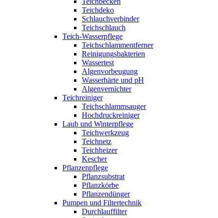
Teichbecken
Teichdeko
Schlauchverbinder
Teichschlauch
Teich-Wasserpflege
Teichschlammentferner
Reinigungsbakterien
Wassertest
Algenvorbeugung
Wasserhärte und pH
Algenvernichter
Teichreiniger
Teichschlammsauger
Hochdruckreiniger
Laub und Winterpflege
Teichwerkzeug
Teichnetz
Teichheizer
Kescher
Pflanzenpflege
Pflanzsubstrat
Pflanzkörbe
Pflanzendünger
Pumpen und Filtertechnik
Durchlauffilter