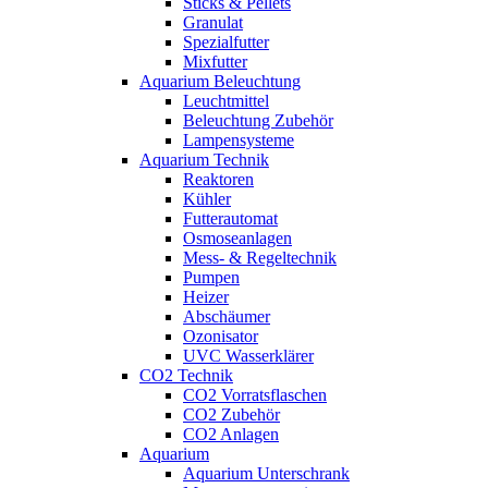
Sticks & Pellets
Granulat
Spezialfutter
Mixfutter
Aquarium Beleuchtung
Leuchtmittel
Beleuchtung Zubehör
Lampensysteme
Aquarium Technik
Reaktoren
Kühler
Futterautomat
Osmoseanlagen
Mess- & Regeltechnik
Pumpen
Heizer
Abschäumer
Ozonisator
UVC Wasserklärer
CO2 Technik
CO2 Vorratsflaschen
CO2 Zubehör
CO2 Anlagen
Aquarium
Aquarium Unterschrank