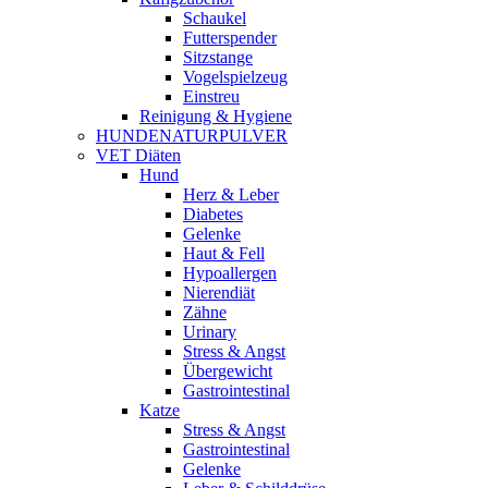
Schaukel
Futterspender
Sitzstange
Vogelspielzeug
Einstreu
Reinigung & Hygiene
HUNDENATURPULVER
VET Diäten
Hund
Herz & Leber
Diabetes
Gelenke
Haut & Fell
Hypoallergen
Nierendiät
Zähne
Urinary
Stress & Angst
Übergewicht
Gastrointestinal
Katze
Stress & Angst
Gastrointestinal
Gelenke