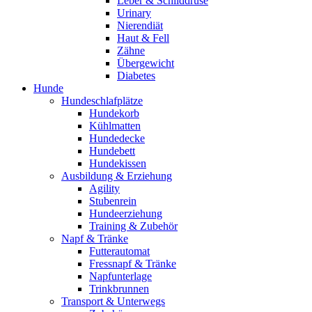
Leber & Schilddrüse
Urinary
Nierendiät
Haut & Fell
Zähne
Übergewicht
Diabetes
Hunde
Hundeschlafplätze
Hundekorb
Kühlmatten
Hundedecke
Hundebett
Hundekissen
Ausbildung & Erziehung
Agility
Stubenrein
Hundeerziehung
Training & Zubehör
Napf & Tränke
Futterautomat
Fressnapf & Tränke
Napfunterlage
Trinkbrunnen
Transport & Unterwegs