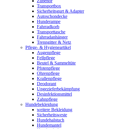
Zubehör
Transportbox
Sicherheitsgurt & Adapter
Autoschondecke
Hunderampe
Fahrradkorb
Transporttasche
Fahrradanhänger
Trenngitter & Netz
Pflege- & Hygieneartikel
Augenpflege
Fellpflege
Beutel & Sammeltüte
Pfotenpflege
Ohrenpflege
Krallenpflege
Deodorant
Ungezieferbekämpfung
Desinfektionsmittel
Zahnpflege
Hundebekleidung
weitere Bekleidung
Sicherheitsweste
Hundehalstuch
Hundemantel