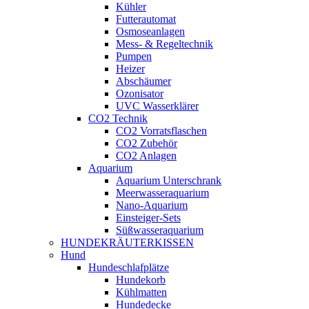
Kühler
Futterautomat
Osmoseanlagen
Mess- & Regeltechnik
Pumpen
Heizer
Abschäumer
Ozonisator
UVC Wasserklärer
CO2 Technik
CO2 Vorratsflaschen
CO2 Zubehör
CO2 Anlagen
Aquarium
Aquarium Unterschrank
Meerwasseraquarium
Nano-Aquarium
Einsteiger-Sets
Süßwasseraquarium
HUNDEKRÄUTERKISSEN
Hund
Hundeschlafplätze
Hundekorb
Kühlmatten
Hundedecke