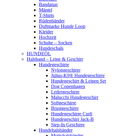
Bandanas
Mäntel
T-Shirts
Rüdenbänder
Duftmarke Hunde Loop
Kleider
Hochzeit
Schuhe – Socken
Hundeschals
HUNDEÖL
Halsband – Leine & Geschirr
Hundegeschirre
Nylongeschirre
Julius-K9® Hundegeschirre
Hundegeschirr & Leinen Set
Dog Copenhagen
Ledergeschirre
Malucchi Hundegeschirr
Softgeschirre
Brustgeschirre
Hundegeschirre Curli
Hundegeschirr Jack-B
Step-In Geschirre
Hundehalsbänder
Motivhalsbänder