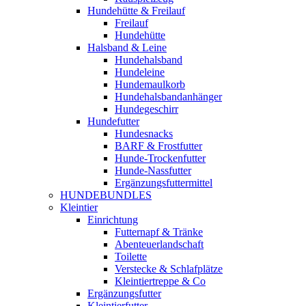
Hundehütte & Freilauf
Freilauf
Hundehütte
Halsband & Leine
Hundehalsband
Hundeleine
Hundemaulkorb
Hundehalsbandanhänger
Hundegeschirr
Hundefutter
Hundesnacks
BARF & Frostfutter
Hunde-Trockenfutter
Hunde-Nassfutter
Ergänzungsfuttermittel
HUNDEBUNDLES
Kleintier
Einrichtung
Futternapf & Tränke
Abenteuerlandschaft
Toilette
Verstecke & Schlafplätze
Kleintiertreppe & Co
Ergänzungsfutter
Kleintierfutter