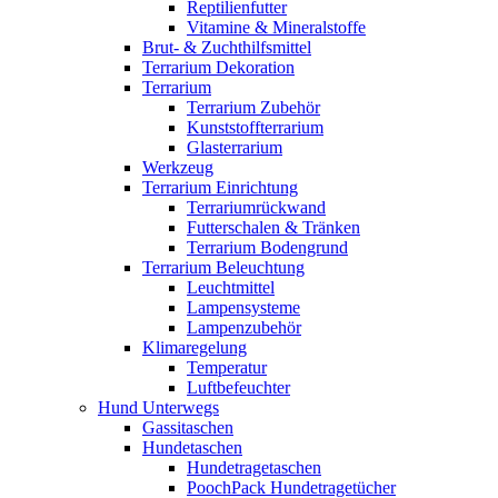
Reptilienfutter
Vitamine & Mineralstoffe
Brut- & Zuchthilfsmittel
Terrarium Dekoration
Terrarium
Terrarium Zubehör
Kunststoffterrarium
Glasterrarium
Werkzeug
Terrarium Einrichtung
Terrariumrückwand
Futterschalen & Tränken
Terrarium Bodengrund
Terrarium Beleuchtung
Leuchtmittel
Lampensysteme
Lampenzubehör
Klimaregelung
Temperatur
Luftbefeuchter
Hund Unterwegs
Gassitaschen
Hundetaschen
Hundetragetaschen
PoochPack Hundetragetücher