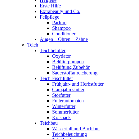
Hygiene
Erste Hilfe
Extrabeauty und Co.
Fellpflege
Parfum
Shampoo
Conditioner
Augen – Ohren – Zähne
Teich
Teichbelüfter
Oxydator
Belüfterpumpen
Belüftung Zubehör
Sauerstoffanreicherung
Teich-Fischfutter
Frühjahr- und Herbstfutter
Ganzjahresfutter
Störfutter
Futterautomaten
Winterfutter
Sommerfutter
Koisnack
Teichbau
Wasserfall und Bachlauf
Teichbeleuchtung