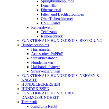
Springbrunnenpumpe
Druckfilter
Filtermaterial
Filter- und Bachlaufpumpen
Oberflächenskimmer
UVC Klärer
Reiherabwehr
Teichzaun
Reiherschreck
FUNKTIONALE HUNDEDROPS, BEWEGUNG
Hundeaccessoires
Haarspangen
Accessoires-PuPPuP
Strassbuchstaben
Hundemarken
Halsbandanhänger
Strassverzierungen
FUNKTIONALE HUNDEDROPS, NERVEN &
ÄNGSTE
HUNDELECKEREIEN
HUNDEKISSEN
FUNKTIONALE HUNDEDROPS,
DARMGESUNDHEIT
Terraristik
Rund ums Reptil