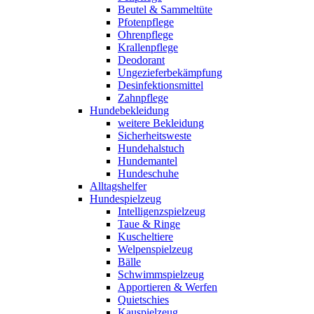
Beutel & Sammeltüte
Pfotenpflege
Ohrenpflege
Krallenpflege
Deodorant
Ungezieferbekämpfung
Desinfektionsmittel
Zahnpflege
Hundebekleidung
weitere Bekleidung
Sicherheitsweste
Hundehalstuch
Hundemantel
Hundeschuhe
Alltagshelfer
Hundespielzeug
Intelligenzspielzeug
Taue & Ringe
Kuscheltiere
Welpenspielzeug
Bälle
Schwimmspielzeug
Apportieren & Werfen
Quietschies
Kauspielzeug