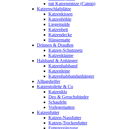
mit Katzenminze (Catnip)
Katzenschlafplätze
Katzenkissen
Katzenhöhle
Liegemulde
Katzenbett
Katzendecke
Hängematte
Drinnen & Draußen
Katzen-Schutznetz
Katzenklappe
Halsband & Anhänger
Katzenhalsband
Katzenleine
Katzenhalsbandanhänger
Alltagshelfer
Katzentoilette & Co
Katzenklo
Deo & Geruchsbinder
Schaufeln
Vorlegematten
Katzenfutter
Katzen-Nassfutter
Katzen-Trockenfutter
Futterergänzung