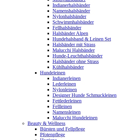
Indianerhalsbänder
Namenshalsbänder
Nylonhalsbänder
Schwimmhalsbänder
Fellhalsbänder
Halsbänder Alpen
Hundehalsband & Leinen Set
Halsbänder mit Strass
Malucchi Halsbänder
Hunde-Leuchthalsbänder
Halsbänder ohne Strass
Kühlhalsbänder
Hundeleinen
Indianerleinen
Lederleinen
Nylonleinen
Designer Hunde Schmuckleinen
Fettlederleinen
Fellleinen
Namensleinen
Malucchi Hundeleinen
Beauty & Wellness
Bürsten und Fellpflege
Pfotenpflege