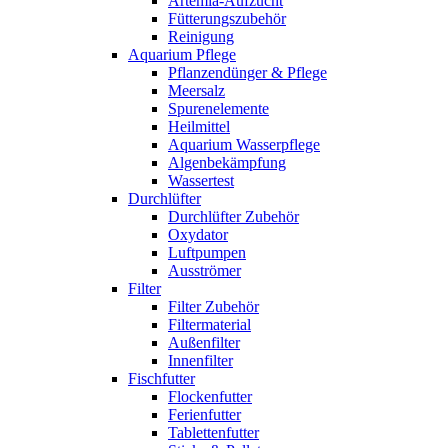
Artemia-Aufzucht
Fütterungszubehör
Reinigung
Aquarium Pflege
Pflanzendünger & Pflege
Meersalz
Spurenelemente
Heilmittel
Aquarium Wasserpflege
Algenbekämpfung
Wassertest
Durchlüfter
Durchlüfter Zubehör
Oxydator
Luftpumpen
Ausströmer
Filter
Filter Zubehör
Filtermaterial
Außenfilter
Innenfilter
Fischfutter
Flockenfutter
Ferienfutter
Tablettenfutter