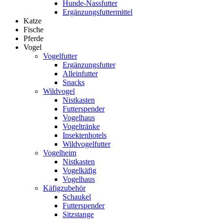
Hunde-Nassfutter
Ergänzungsfuttermittel
Katze
Fische
Pferde
Vogel
Vogelfutter
Ergänzungsfutter
Alleinfutter
Snacks
Wildvogel
Nistkasten
Futterspender
Vogelhaus
Vogeltränke
Insektenhotels
Wildvogelfutter
Vogelheim
Nistkasten
Vogelkäfig
Vogelhaus
Käfigzubehör
Schaukel
Futterspender
Sitzstange