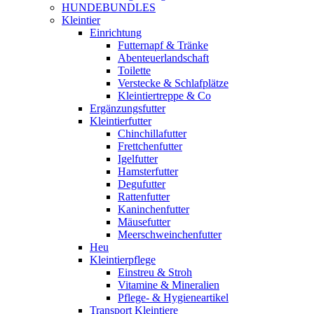
HUNDEBUNDLES
Kleintier
Einrichtung
Futternapf & Tränke
Abenteuerlandschaft
Toilette
Verstecke & Schlafplätze
Kleintiertreppe & Co
Ergänzungsfutter
Kleintierfutter
Chinchillafutter
Frettchenfutter
Igelfutter
Hamsterfutter
Degufutter
Rattenfutter
Kaninchenfutter
Mäusefutter
Meerschweinchenfutter
Heu
Kleintierpflege
Einstreu & Stroh
Vitamine & Mineralien
Pflege- & Hygieneartikel
Transport Kleintiere