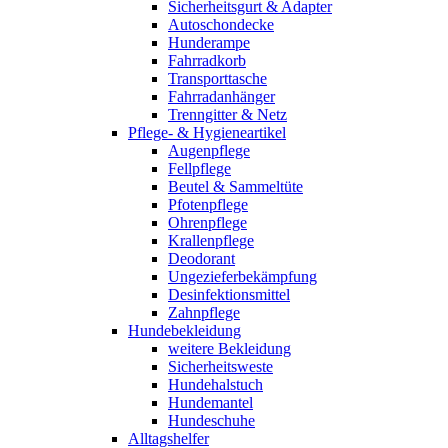
Sicherheitsgurt & Adapter
Autoschondecke
Hunderampe
Fahrradkorb
Transporttasche
Fahrradanhänger
Trenngitter & Netz
Pflege- & Hygieneartikel
Augenpflege
Fellpflege
Beutel & Sammeltüte
Pfotenpflege
Ohrenpflege
Krallenpflege
Deodorant
Ungezieferbekämpfung
Desinfektionsmittel
Zahnpflege
Hundebekleidung
weitere Bekleidung
Sicherheitsweste
Hundehalstuch
Hundemantel
Hundeschuhe
Alltagshelfer