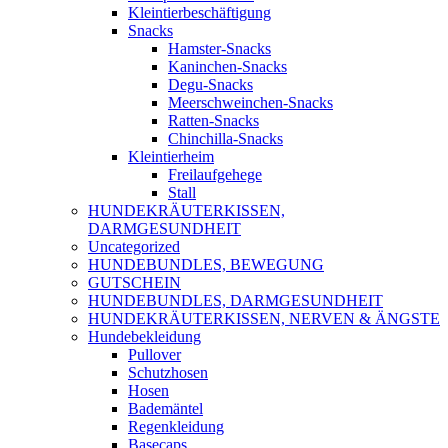
Kleintierbeschäftigung
Snacks
Hamster-Snacks
Kaninchen-Snacks
Degu-Snacks
Meerschweinchen-Snacks
Ratten-Snacks
Chinchilla-Snacks
Kleintierheim
Freilaufgehege
Stall
HUNDEKRÄUTERKISSEN,
DARMGESUNDHEIT
Uncategorized
HUNDEBUNDLES, BEWEGUNG
GUTSCHEIN
HUNDEBUNDLES, DARMGESUNDHEIT
HUNDEKRÄUTERKISSEN, NERVEN & ÄNGSTE
Hundebekleidung
Pullover
Schutzhosen
Hosen
Bademäntel
Regenkleidung
Basecaps