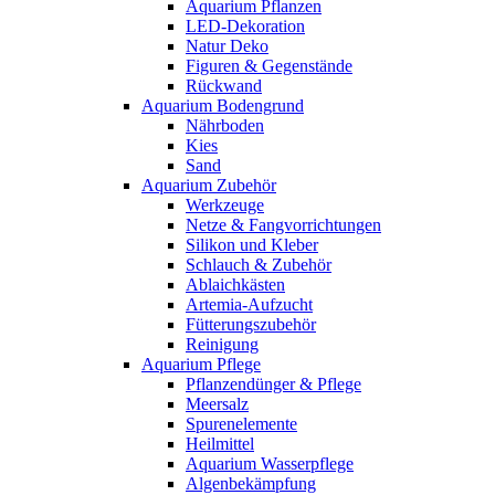
Aquarium Pflanzen
LED-Dekoration
Natur Deko
Figuren & Gegenstände
Rückwand
Aquarium Bodengrund
Nährboden
Kies
Sand
Aquarium Zubehör
Werkzeuge
Netze & Fangvorrichtungen
Silikon und Kleber
Schlauch & Zubehör
Ablaichkästen
Artemia-Aufzucht
Fütterungszubehör
Reinigung
Aquarium Pflege
Pflanzendünger & Pflege
Meersalz
Spurenelemente
Heilmittel
Aquarium Wasserpflege
Algenbekämpfung