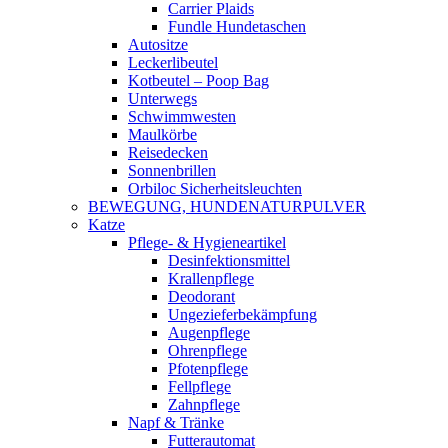
Carrier Plaids
Fundle Hundetaschen
Autositze
Leckerlibeutel
Kotbeutel – Poop Bag
Unterwegs
Schwimmwesten
Maulkörbe
Reisedecken
Sonnenbrillen
Orbiloc Sicherheitsleuchten
BEWEGUNG, HUNDENATURPULVER
Katze
Pflege- & Hygieneartikel
Desinfektionsmittel
Krallenpflege
Deodorant
Ungezieferbekämpfung
Augenpflege
Ohrenpflege
Pfotenpflege
Fellpflege
Zahnpflege
Napf & Tränke
Futterautomat