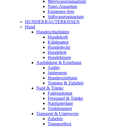
Meerwasseraquarium
Nano-Aquarium
Einsteiger-Sets
Süßwasseraquarium
HUNDEKRÄUTERKISSEN
Hund
Hundeschlafplätze
Hundekorb
Kühlmatten
Hundedecke
Hundebett
Hundekissen
Ausbildung & Erziehung
Agility
Stubenrein
Hundeerziehung
Training & Zubehör
Napf & Tränke
Futterautomat
Fressnapf & Tränke
Napfunterlage
Trinkbrunnen
Transport & Unterwegs
Zubehör
Transportbox