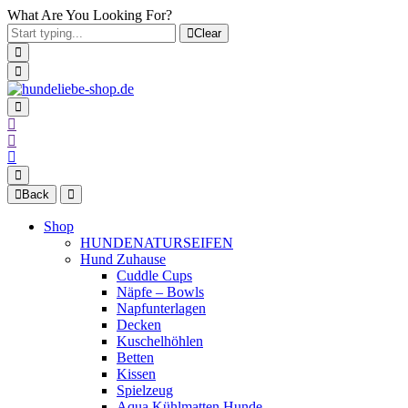
What Are You Looking For?
Clear
Back
Shop
HUNDENATURSEIFEN
Hund Zuhause
Cuddle Cups
Näpfe – Bowls
Napfunterlagen
Decken
Kuschelhöhlen
Betten
Kissen
Spielzeug
Aqua Kühlmatten Hunde