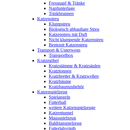
Fressnapf & Tränke
Napfunterlage
Trinkbrunnen
Katzenstreu
Klumpstreu
Biologisch abbaubare Streu
Katzenstreu mit Duft
Nicht klumpende Katzenstreu
Bentonit Katzenstreu
Transport & Unterwegs
Transportbox
Kratzmöbel
Kratzstämme & Kratzsäulen
Kratztonnen
Kratzbretter & Kratzwellen
Kratzbäume
Kratzbaumzubehör
Katzenspielzeug
Spielangeln
Futterball
weitere Katzenspielzeuge
Katzentunnel
Mausspielzeug
Baldrianspielzeug
Futterlabyrinth