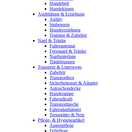
Hundebett
Hundekissen
Ausbildung & Erziehung
Agility
Stubenrein
Hundeerziehung
Training & Zubehör
Napf & Tränke
Futterautomat
Fressnapf & Tränke
Napfunterlage
Trinkbrunnen
Transport & Unterwegs
Zubehör
Transportbox
Sicherheitsgurt & Adapter
Autoschondecke
Hunderampe
Fahrradkorb
Transporttasche
Fahrradanhänger
Trenngitter & Netz
Pflege- & Hygieneartikel
Augenpflege
Fellpflege