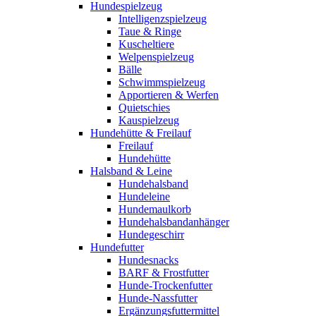
Hundespielzeug
Intelligenzspielzeug
Taue & Ringe
Kuscheltiere
Welpenspielzeug
Bälle
Schwimmspielzeug
Apportieren & Werfen
Quietschies
Kauspielzeug
Hundehütte & Freilauf
Freilauf
Hundehütte
Halsband & Leine
Hundehalsband
Hundeleine
Hundemaulkorb
Hundehalsbandanhänger
Hundegeschirr
Hundefutter
Hundesnacks
BARF & Frostfutter
Hunde-Trockenfutter
Hunde-Nassfutter
Ergänzungsfuttermittel