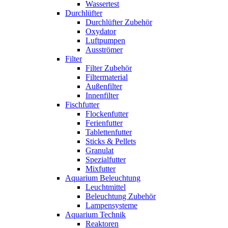
Wassertest
Durchlüfter
Durchlüfter Zubehör
Oxydator
Luftpumpen
Ausströmer
Filter
Filter Zubehör
Filtermaterial
Außenfilter
Innenfilter
Fischfutter
Flockenfutter
Ferienfutter
Tablettenfutter
Sticks & Pellets
Granulat
Spezialfutter
Mixfutter
Aquarium Beleuchtung
Leuchtmittel
Beleuchtung Zubehör
Lampensysteme
Aquarium Technik
Reaktoren