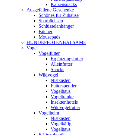
Katzensnacks
Ausgefallene Geschenke
Schönes für Zuhause
Sparbüchsen
Schlüsselanhänger
Bücher
Mousepads
HUNDEPFOTENBALSAME
Vogel
Vogelfutter
Ergänzungsfutter
Alleinfutter
Snacks
Wildvogel
Nistkasten
Futterspender
Vogelhaus
Vogeltränke
Insektenhotels
Wildvogelfutter
Vogelheim
Nistkasten
Vogelkäfig
Vogelhaus
Käfigzubehör