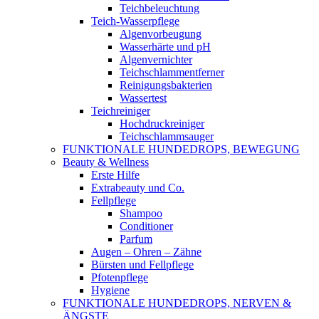
Teichbeleuchtung
Teich-Wasserpflege
Algenvorbeugung
Wasserhärte und pH
Algenvernichter
Teichschlammentferner
Reinigungsbakterien
Wassertest
Teichreiniger
Hochdruckreiniger
Teichschlammsauger
FUNKTIONALE HUNDEDROPS, BEWEGUNG
Beauty & Wellness
Erste Hilfe
Extrabeauty und Co.
Fellpflege
Shampoo
Conditioner
Parfum
Augen – Ohren – Zähne
Bürsten und Fellpflege
Pfotenpflege
Hygiene
FUNKTIONALE HUNDEDROPS, NERVEN &
ÄNGSTE