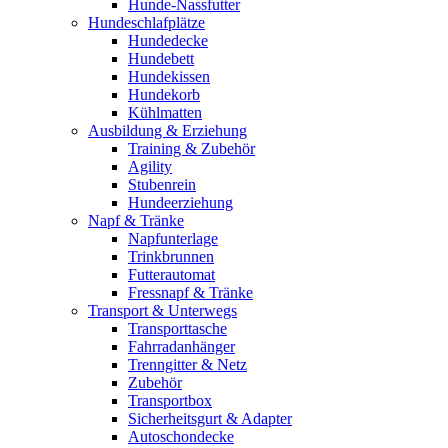
Hunde-Nassfutter
Hundeschlafplätze
Hundedecke
Hundebett
Hundekissen
Hundekorb
Kühlmatten
Ausbildung & Erziehung
Training & Zubehör
Agility
Stubenrein
Hundeerziehung
Napf & Tränke
Napfunterlage
Trinkbrunnen
Futterautomat
Fressnapf & Tränke
Transport & Unterwegs
Transporttasche
Fahrradanhänger
Trenngitter & Netz
Zubehör
Transportbox
Sicherheitsgurt & Adapter
Autoschondecke