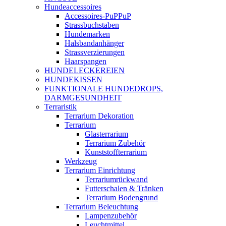
Hundeaccessoires
Accessoires-PuPPuP
Strassbuchstaben
Hundemarken
Halsbandanhänger
Strassverzierungen
Haarspangen
HUNDELECKEREIEN
HUNDEKISSEN
FUNKTIONALE HUNDEDROPS,
DARMGESUNDHEIT
Terraristik
Terrarium Dekoration
Terrarium
Glasterrarium
Terrarium Zubehör
Kunststoffterrarium
Werkzeug
Terrarium Einrichtung
Terrariumrückwand
Futterschalen & Tränken
Terrarium Bodengrund
Terrarium Beleuchtung
Lampenzubehör
Leuchtmittel