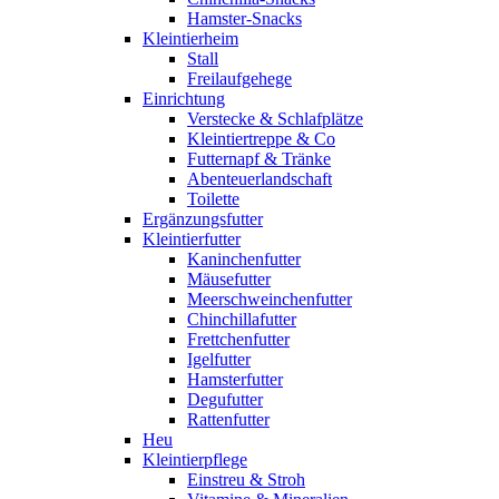
Hamster-Snacks
Kleintierheim
Stall
Freilaufgehege
Einrichtung
Verstecke & Schlafplätze
Kleintiertreppe & Co
Futternapf & Tränke
Abenteuerlandschaft
Toilette
Ergänzungsfutter
Kleintierfutter
Kaninchenfutter
Mäusefutter
Meerschweinchenfutter
Chinchillafutter
Frettchenfutter
Igelfutter
Hamsterfutter
Degufutter
Rattenfutter
Heu
Kleintierpflege
Einstreu & Stroh