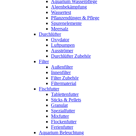
Aquarium Wasserpflege
Algenbekämpfung
Wassertest
Pflanzendünger & Pflege
Spurenelemente
Meersalz
Durchlüfter
Oxydator
Luftpumpen
Ausströmer
Durchlüfter Zubehör
Filter
Außenfilter
Innenfilter
Filter Zubehör
Filtermaterial
Fischfutter
Tablettenfutter
Sticks & Pellets
Granulat
Spezialfutter
Mixfutter
Flockenfutter
Ferienfutter
Aquarium Beleuchtung