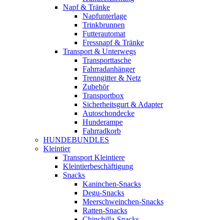
Napf & Tränke
Napfunterlage
Trinkbrunnen
Futterautomat
Fressnapf & Tränke
Transport & Unterwegs
Transporttasche
Fahrradanhänger
Trenngitter & Netz
Zubehör
Transportbox
Sicherheitsgurt & Adapter
Autoschondecke
Hunderampe
Fahrradkorb
HUNDEBUNDLES
Kleintier
Transport Kleintiere
Kleintierbeschäftigung
Snacks
Kaninchen-Snacks
Degu-Snacks
Meerschweinchen-Snacks
Ratten-Snacks
Chinchilla-Snacks