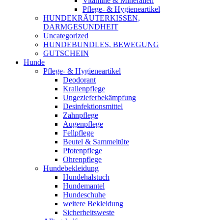
Vitamine & Mineralien
Pflege- & Hygieneartikel
HUNDEKRÄUTERKISSEN,
DARMGESUNDHEIT
Uncategorized
HUNDEBUNDLES, BEWEGUNG
GUTSCHEIN
Hunde
Pflege- & Hygieneartikel
Deodorant
Krallenpflege
Ungezieferbekämpfung
Desinfektionsmittel
Zahnpflege
Augenpflege
Fellpflege
Beutel & Sammeltüte
Pfotenpflege
Ohrenpflege
Hundebekleidung
Hundehalstuch
Hundemantel
Hundeschuhe
weitere Bekleidung
Sicherheitsweste