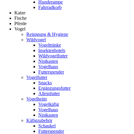
Hunderampe
Fahrradkorb
Katze
Fische
Pferde
Vogel
Reinigung & Hygiene
Wildvogel
Vogeltränke
Insektenhotels
Wildvogelfutter
Nistkasten
Vogelhaus
Futterspender
Vogelfutter
Snacks
Ergänzungsfutter
Alleinfutter
Vogelheim
Vogelkäfig
Vogelhaus
Nistkasten
Käfigzubehör
Schaukel
Futterspender