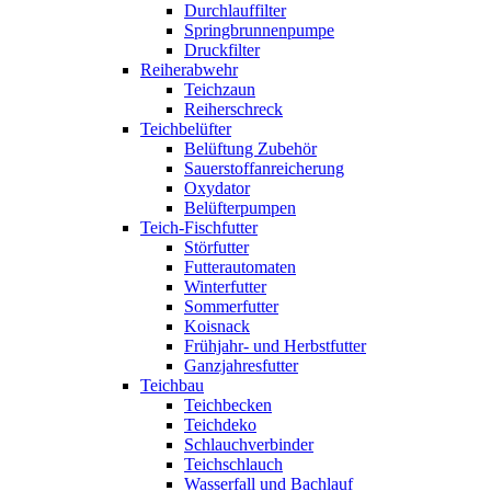
Durchlauffilter
Springbrunnenpumpe
Druckfilter
Reiherabwehr
Teichzaun
Reiherschreck
Teichbelüfter
Belüftung Zubehör
Sauerstoffanreicherung
Oxydator
Belüfterpumpen
Teich-Fischfutter
Störfutter
Futterautomaten
Winterfutter
Sommerfutter
Koisnack
Frühjahr- und Herbstfutter
Ganzjahresfutter
Teichbau
Teichbecken
Teichdeko
Schlauchverbinder
Teichschlauch
Wasserfall und Bachlauf