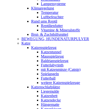
Lampensysteme
Klimaregelung
Temperatur
Luftbefeuchter
Rund ums Reptil
Reptilienfutter
Vitamine & Mineralstoffe
Brut- & Zuchthilfsmittel
BEWEGUNG, HUNDENATURPULVER
Katze
Katzenspielzeug
Katzentunnel
Mausspielzeug
Baldrianspielzeug
Futterlabyrinth
mit Katzenminze (Catnip)
Spielangeln
Futterball
weitere Katzenspielzeuge
Katzenschlafplätze
Liegemulde
Katzenbett
Katzendecke
Hängematte
Katzenkissen