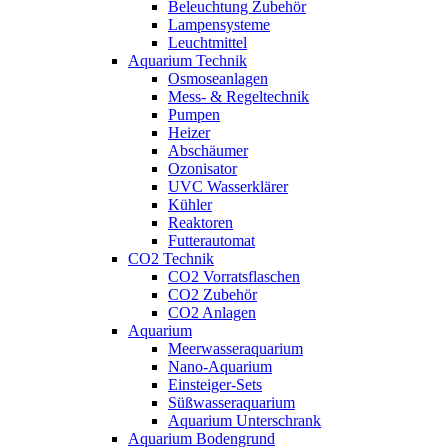
Beleuchtung Zubehör
Lampensysteme
Leuchtmittel
Aquarium Technik
Osmoseanlagen
Mess- & Regeltechnik
Pumpen
Heizer
Abschäumer
Ozonisator
UVC Wasserklärer
Kühler
Reaktoren
Futterautomat
CO2 Technik
CO2 Vorratsflaschen
CO2 Zubehör
CO2 Anlagen
Aquarium
Meerwasseraquarium
Nano-Aquarium
Einsteiger-Sets
Süßwasseraquarium
Aquarium Unterschrank
Aquarium Bodengrund