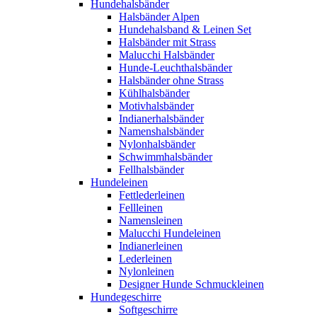
Hundehalsbänder
Halsbänder Alpen
Hundehalsband & Leinen Set
Halsbänder mit Strass
Malucchi Halsbänder
Hunde-Leuchthalsbänder
Halsbänder ohne Strass
Kühlhalsbänder
Motivhalsbänder
Indianerhalsbänder
Namenshalsbänder
Nylonhalsbänder
Schwimmhalsbänder
Fellhalsbänder
Hundeleinen
Fettlederleinen
Fellleinen
Namensleinen
Malucchi Hundeleinen
Indianerleinen
Lederleinen
Nylonleinen
Designer Hunde Schmuckleinen
Hundegeschirre
Softgeschirre