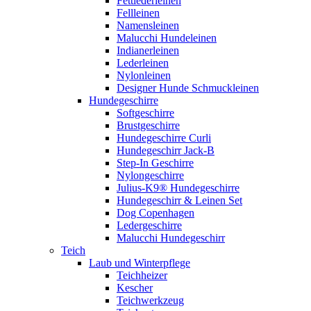
Fettlederleinen
Fellleinen
Namensleinen
Malucchi Hundeleinen
Indianerleinen
Lederleinen
Nylonleinen
Designer Hunde Schmuckleinen
Hundegeschirre
Softgeschirre
Brustgeschirre
Hundegeschirre Curli
Hundegeschirr Jack-B
Step-In Geschirre
Nylongeschirre
Julius-K9® Hundegeschirre
Hundegeschirr & Leinen Set
Dog Copenhagen
Ledergeschirre
Malucchi Hundegeschirr
Teich
Laub und Winterpflege
Teichheizer
Kescher
Teichwerkzeug