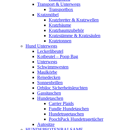
Transport & Unterwegs
Transportbox
Kratzmöbel
Kratzbretter & Kratzwellen
Kratzbäume
Kratzbaumzubehör
Kratzstämme & Kratzsäulen
Kratztonnen
Hund Unterwegs
Leckerlibeutel
Kotbeutel – Poop Bag
Unterwegs
Schwimmwesten
Maulkörbe
Reisedecken
Sonnenbrillen
Orbiloc Sicherheitsleuchten
Gassitaschen
Hundetaschen
Carrier Plaids
Fundle Hundetaschen
Hundetragetaschen
PoochPack Hundetragetücher
Autositze
HUNDEPFOTENBALSAME