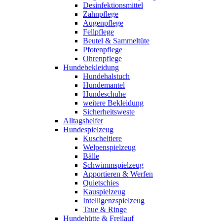
Desinfektionsmittel
Zahnpflege
Augenpflege
Fellpflege
Beutel & Sammeltüte
Pfotenpflege
Ohrenpflege
Hundebekleidung
Hundehalstuch
Hundemantel
Hundeschuhe
weitere Bekleidung
Sicherheitsweste
Alltagshelfer
Hundespielzeug
Kuscheltiere
Welpenspielzeug
Bälle
Schwimmspielzeug
Apportieren & Werfen
Quietschies
Kauspielzeug
Intelligenzspielzeug
Taue & Ringe
Hundehütte & Freilauf