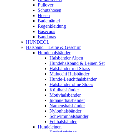
Pullover
Schutzhosen
Hosen
Bademäntel
Regenkleidung
Basecaps
Bandanas
HUNDEÖL
Halsband – Leine & Geschirr
Hundehalsbänder
Halsbänder Alpen
Hundehalsband & Leinen Set
Halsbänder mit Strass
Malucchi Halsbänder
Hunde-Leuchthalsbänder
Halsbänder ohne Strass
Kühlhalsbänder
Motivhalsbänder
Indianerhalsbänder
Namenshalsbänder
Nylonhalsbänder
Schwimmhalsbänder
Fellhalsbänder
Hundeleinen