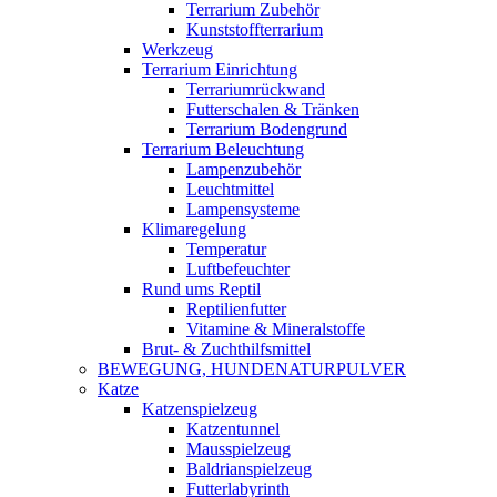
Terrarium Zubehör
Kunststoffterrarium
Werkzeug
Terrarium Einrichtung
Terrariumrückwand
Futterschalen & Tränken
Terrarium Bodengrund
Terrarium Beleuchtung
Lampenzubehör
Leuchtmittel
Lampensysteme
Klimaregelung
Temperatur
Luftbefeuchter
Rund ums Reptil
Reptilienfutter
Vitamine & Mineralstoffe
Brut- & Zuchthilfsmittel
BEWEGUNG, HUNDENATURPULVER
Katze
Katzenspielzeug
Katzentunnel
Mausspielzeug
Baldrianspielzeug
Futterlabyrinth