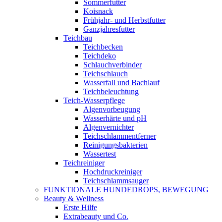
Sommerfutter
Koisnack
Frühjahr- und Herbstfutter
Ganzjahresfutter
Teichbau
Teichbecken
Teichdeko
Schlauchverbinder
Teichschlauch
Wasserfall und Bachlauf
Teichbeleuchtung
Teich-Wasserpflege
Algenvorbeugung
Wasserhärte und pH
Algenvernichter
Teichschlammentferner
Reinigungsbakterien
Wassertest
Teichreiniger
Hochdruckreiniger
Teichschlammsauger
FUNKTIONALE HUNDEDROPS, BEWEGUNG
Beauty & Wellness
Erste Hilfe
Extrabeauty und Co.