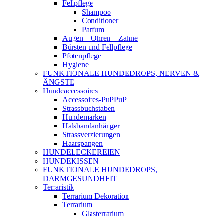
Fellpflege
Shampoo
Conditioner
Parfum
Augen – Ohren – Zähne
Bürsten und Fellpflege
Pfotenpflege
Hygiene
FUNKTIONALE HUNDEDROPS, NERVEN &
ÄNGSTE
Hundeaccessoires
Accessoires-PuPPuP
Strassbuchstaben
Hundemarken
Halsbandanhänger
Strassverzierungen
Haarspangen
HUNDELECKEREIEN
HUNDEKISSEN
FUNKTIONALE HUNDEDROPS,
DARMGESUNDHEIT
Terraristik
Terrarium Dekoration
Terrarium
Glasterrarium