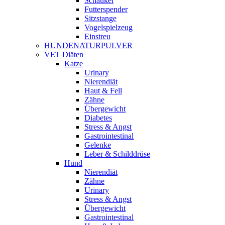
Schaukel
Futterspender
Sitzstange
Vogelspielzeug
Einstreu
HUNDENATURPULVER
VET Diäten
Katze
Urinary
Nierendiät
Haut & Fell
Zähne
Übergewicht
Diabetes
Stress & Angst
Gastrointestinal
Gelenke
Leber & Schilddrüse
Hund
Nierendiät
Zähne
Urinary
Stress & Angst
Übergewicht
Gastrointestinal