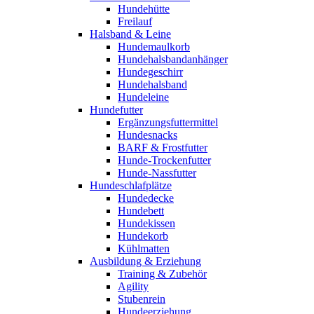
Hundehütte
Freilauf
Halsband & Leine
Hundemaulkorb
Hundehalsbandanhänger
Hundegeschirr
Hundehalsband
Hundeleine
Hundefutter
Ergänzungsfuttermittel
Hundesnacks
BARF & Frostfutter
Hunde-Trockenfutter
Hunde-Nassfutter
Hundeschlafplätze
Hundedecke
Hundebett
Hundekissen
Hundekorb
Kühlmatten
Ausbildung & Erziehung
Training & Zubehör
Agility
Stubenrein
Hundeerziehung