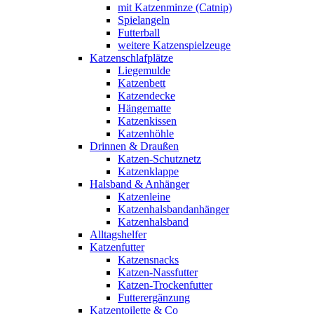
mit Katzenminze (Catnip)
Spielangeln
Futterball
weitere Katzenspielzeuge
Katzenschlafplätze
Liegemulde
Katzenbett
Katzendecke
Hängematte
Katzenkissen
Katzenhöhle
Drinnen & Draußen
Katzen-Schutznetz
Katzenklappe
Halsband & Anhänger
Katzenleine
Katzenhalsbandanhänger
Katzenhalsband
Alltagshelfer
Katzenfutter
Katzensnacks
Katzen-Nassfutter
Katzen-Trockenfutter
Futterergänzung
Katzentoilette & Co