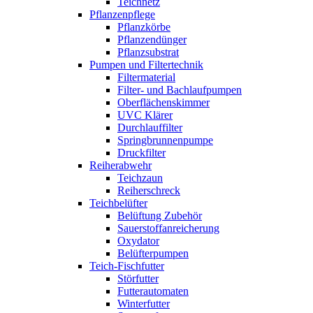
Teichnetz
Pflanzenpflege
Pflanzkörbe
Pflanzendünger
Pflanzsubstrat
Pumpen und Filtertechnik
Filtermaterial
Filter- und Bachlaufpumpen
Oberflächenskimmer
UVC Klärer
Durchlauffilter
Springbrunnenpumpe
Druckfilter
Reiherabwehr
Teichzaun
Reiherschreck
Teichbelüfter
Belüftung Zubehör
Sauerstoffanreicherung
Oxydator
Belüfterpumpen
Teich-Fischfutter
Störfutter
Futterautomaten
Winterfutter