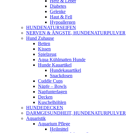
Herz & Leber
Diabetes
Gelenke
Haut & Fell
Hypoallergen
HUNDENATURSEIFEN
NERVEN & ÄNGSTE, HUNDENATURPULVER
Hund Zuhause
Betten
Kissen
Spielzeug
Aqua Kühlmatten Hunde
Hunde Kauartikel
Hundekauartikel
Snackdosen
Cuddle Cups
Näpfe – Bowls
Napfunterlagen
Decken
Kuschelhöhlen
HUNDEDECKEN
DARMGESUNDHEIT, HUNDENATURPULVER
Aquaristik
Aquarium Pflege
Heilmittel