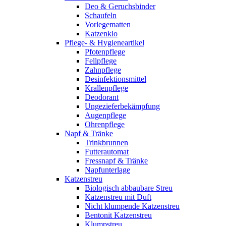
Deo & Geruchsbinder
Schaufeln
Vorlegematten
Katzenklo
Pflege- & Hygieneartikel
Pfotenpflege
Fellpflege
Zahnpflege
Desinfektionsmittel
Krallenpflege
Deodorant
Ungezieferbekämpfung
Augenpflege
Ohrenpflege
Napf & Tränke
Trinkbrunnen
Futterautomat
Fressnapf & Tränke
Napfunterlage
Katzenstreu
Biologisch abbaubare Streu
Katzenstreu mit Duft
Nicht klumpende Katzenstreu
Bentonit Katzenstreu
Klumpstreu