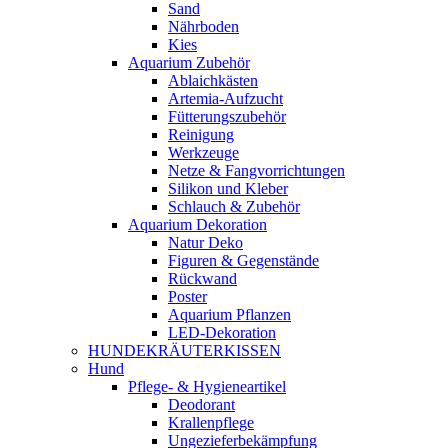
Sand
Nährboden
Kies
Aquarium Zubehör
Ablaichkästen
Artemia-Aufzucht
Fütterungszubehör
Reinigung
Werkzeuge
Netze & Fangvorrichtungen
Silikon und Kleber
Schlauch & Zubehör
Aquarium Dekoration
Natur Deko
Figuren & Gegenstände
Rückwand
Poster
Aquarium Pflanzen
LED-Dekoration
HUNDEKRÄUTERKISSEN
Hund
Pflege- & Hygieneartikel
Deodorant
Krallenpflege
Ungezieferbekämpfung