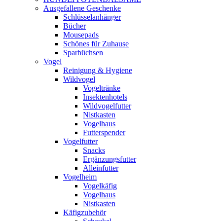
Ausgefallene Geschenke
Schlüsselanhänger
Bücher
Mousepads
Schönes für Zuhause
Sparbüchsen
Vogel
Reinigung & Hygiene
Wildvogel
Vogeltränke
Insektenhotels
Wildvogelfutter
Nistkasten
Vogelhaus
Futterspender
Vogelfutter
Snacks
Ergänzungsfutter
Alleinfutter
Vogelheim
Vogelkäfig
Vogelhaus
Nistkasten
Käfigzubehör