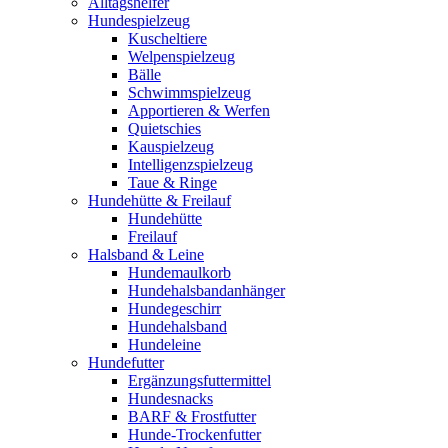
Alltagshelfer
Hundespielzeug
Kuscheltiere
Welpenspielzeug
Bälle
Schwimmspielzeug
Apportieren & Werfen
Quietschies
Kauspielzeug
Intelligenzspielzeug
Taue & Ringe
Hundehütte & Freilauf
Hundehütte
Freilauf
Halsband & Leine
Hundemaulkorb
Hundehalsbandanhänger
Hundegeschirr
Hundehalsband
Hundeleine
Hundefutter
Ergänzungsfuttermittel
Hundesnacks
BARF & Frostfutter
Hunde-Trockenfutter