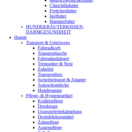
Meerschweinchenfutter
Chinchillafutter
Frettchenfutter
Igelfutter
Hamsterfutter
HUNDEKRÄUTERKISSEN,
DARMGESUNDHEIT
Hunde
Transport & Unterwegs
Fahrradkorb
Transporttasche
Fahrradanhänger
Trenngitter & Netz
Zubehör
Transportbox
Sicherheitsgurt & Adapter
Autoschondecke
Hunderampe
Pflege- & Hygieneartikel
Krallenpflege
Deodorant
Ungezieferbekämpfung
Desinfektionsmittel
Zahnpflege
Augenpflege