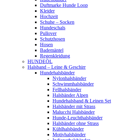
Duftmarke Hunde Loop
Kleider
Hochzeit
Schuhe – Socken
Hundeschals
Pullover
Schutzhosen
Hosen
Bademäntel
Regenkleidung
HUNDEÖL
Halsband – Leine & Geschirr
Hundehalsbänder
Nylonhalsbänder
Schwimmhalsbänder
Fellhalsbänder
Halsbänder Alpen
Hundehalsband & Leinen Set
Halsbänder mit Strass
Malucchi Halsbänder
Hunde-Leuchthalsbänder
Halsbänder ohne Strass
Kühlhalsbänder
Motivhalsbänder