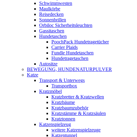
Schwimmwesten
Maulkörbe
Reisedecken
Sonnenbrillen
Orbiloc Sicherheitsleuchten
Gassitaschen
Hundetaschen
PoochPack Hundetragetücher
Carrier Plaids
Fundle Hundetaschen
Hundetragetaschen
Autositze
BEWEGUNG, HUNDENATURPULVER
Katze
Transport & Unterwegs
Transportbox
Kratzmöbel
Kratzbretter & Kratzwellen
Kratzbäume
Kratzbaumzubehör
Kratzstämme & Kratzsäulen
Kratztonnen
Katzenspielzeug
weitere Katzenspielzeuge
Katzentunnel