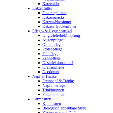
Katzenklo
Katzenfutter
Futterergänzung
Katzensnacks
Katzen-Nassfutter
Katzen-Trockenfutter
Pflege- & Hygieneartikel
Ungezieferbekämpfung
Augenpflege
Ohrenpflege
Pfotenpflege
Fellpflege
Zahnpflege
Desinfektionsmittel
Krallenpflege
Deodorant
Napf & Tränke
Fressnapf & Tränke
Napfunterlage
Trinkbrunnen
Futterautomat
Katzenstreu
Klumpstreu
Biologisch abbaubare Streu
Katzenstreu mit Duft