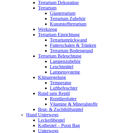
Terrarium Dekoration
Terrarium
Glasterrarium
Terrarium Zubehör
Kunststoffterrarium
Werkzeug
Terrarium Einrichtung
Terrariumrückwand
Futterschalen & Tränken
Terrarium Bodengrund
Terrarium Beleuchtung
Lampenzubehör
Leuchtmittel
Lampensysteme
Klimaregelung
Temperatur
Luftbefeuchter
Rund ums Reptil
Reptilienfutter
Vitamine & Mineralstoffe
Brut- & Zuchthilfsmittel
Hund Unterwegs
Leckerlibeutel
Kotbeutel – Poop Bag
Unterwegs