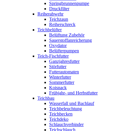
Springbrunnenpumpe
Druckfilter
Reiherabwehr
Teichzaun
Reiherschreck
Teichbelüfter
Belüftung Zubehör
Sauerstoffanreicherung
Oxydator
Belüfterpumpen
Teich-Fischfutter
Ganzjahresfutter
Störfutter
Futterautomaten
Winterfutter
Sommerfutter
Koisnack
Frühjahr- und Herbstfutter
Teichbau
Wasserfall und Bachlauf
Teichbeleuchtung
Teichbecken
Teichdeko
Schlauchverbinder
Teichschlauch