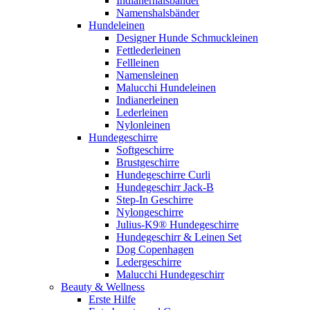
Indianerhalsbänder
Namenshalsbänder
Hundeleinen
Designer Hunde Schmuckleinen
Fettlederleinen
Fellleinen
Namensleinen
Malucchi Hundeleinen
Indianerleinen
Lederleinen
Nylonleinen
Hundegeschirre
Softgeschirre
Brustgeschirre
Hundegeschirre Curli
Hundegeschirr Jack-B
Step-In Geschirre
Nylongeschirre
Julius-K9® Hundegeschirre
Hundegeschirr & Leinen Set
Dog Copenhagen
Ledergeschirre
Malucchi Hundegeschirr
Beauty & Wellness
Erste Hilfe