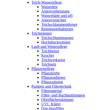
Teich-Wasserpflege
Wassertest
Algenvorbeugung
Wasserhärte und pH
Algenvernichter
Teichschlammentferner
Reinigungsbakterien
Teichreiniger
Teichschlammsauger
Hochdruckreiniger
Laub und Winterpflege
Teichheizer
Kescher
Teichwerkzeug
Teichnetz
Pflanzenpflege
Pflanzkörbe
Pflanzendünger
Pflanzsubstrat
Pumpen und Filtertechnik
Filtermaterial
Filter- und Bachlaufpumpen
Oberflächenskimmer
UVC Klärer
Durchlauffilter