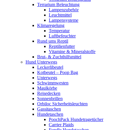
Terrarium Beleuchtung
Lampenzubehör
Leuchtmittel
Lampensysteme
Klimaregelung
Temperatur
Luftbefeuchter
Rund ums Reptil
Reptilienfutter
Vitamine & Mineralstoffe
Brut- & Zuchthilfsmittel
Hund Unterwegs
Leckerlibeutel
Kotbeutel – Poop Bag
Unterwegs
Schwimmwesten
Maulkörbe
Reisedecken
Sonnenbrillen
Orbiloc Sicherheitsleuchten
Gassitaschen
Hundetaschen
PoochPack Hundetragetücher
Carrier Plaids
Fundle Hundetaschen