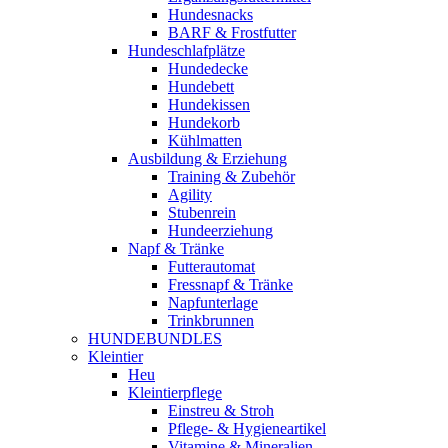
Hundesnacks
BARF & Frostfutter
Hundeschlafplätze
Hundedecke
Hundebett
Hundekissen
Hundekorb
Kühlmatten
Ausbildung & Erziehung
Training & Zubehör
Agility
Stubenrein
Hundeerziehung
Napf & Tränke
Futterautomat
Fressnapf & Tränke
Napfunterlage
Trinkbrunnen
HUNDEBUNDLES
Kleintier
Heu
Kleintierpflege
Einstreu & Stroh
Pflege- & Hygieneartikel
Vitamine & Mineralien