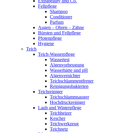
Extrabeauty und Co.
Fellpflege
Shampoo
Conditioner
Parfum
Augen – Ohren – Zähne
Bürsten und Fellpflege
Pfotenpflege
Hygiene
Teich
Teich-Wasserpflege
Wassertest
Algenvorbeugung
Wasserhärte und pH
Algenvernichter
Teichschlammentferner
Reinigungsbakterien
Teichreiniger
Teichschlammsauger
Hochdruckreiniger
Laub und Winterpflege
Teichheizer
Kescher
Teichwerkzeug
Teichnetz