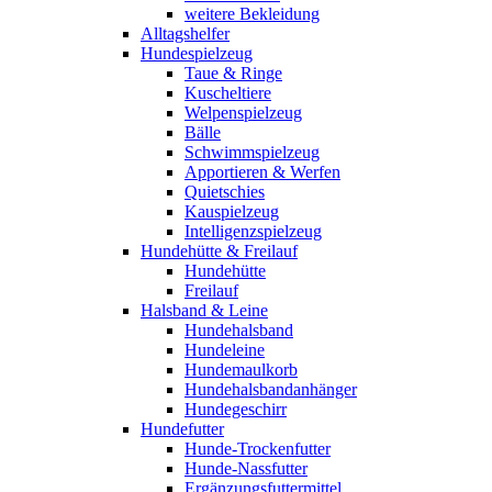
weitere Bekleidung
Alltagshelfer
Hundespielzeug
Taue & Ringe
Kuscheltiere
Welpenspielzeug
Bälle
Schwimmspielzeug
Apportieren & Werfen
Quietschies
Kauspielzeug
Intelligenzspielzeug
Hundehütte & Freilauf
Hundehütte
Freilauf
Halsband & Leine
Hundehalsband
Hundeleine
Hundemaulkorb
Hundehalsbandanhänger
Hundegeschirr
Hundefutter
Hunde-Trockenfutter
Hunde-Nassfutter
Ergänzungsfuttermittel