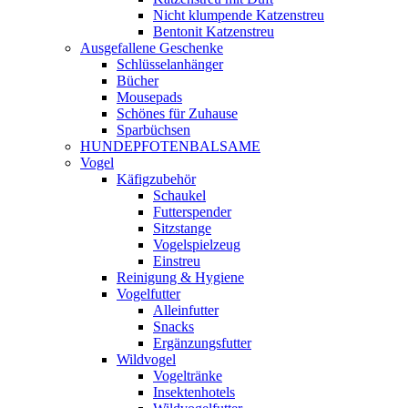
Nicht klumpende Katzenstreu
Bentonit Katzenstreu
Ausgefallene Geschenke
Schlüsselanhänger
Bücher
Mousepads
Schönes für Zuhause
Sparbüchsen
HUNDEPFOTENBALSAME
Vogel
Käfigzubehör
Schaukel
Futterspender
Sitzstange
Vogelspielzeug
Einstreu
Reinigung & Hygiene
Vogelfutter
Alleinfutter
Snacks
Ergänzungsfutter
Wildvogel
Vogeltränke
Insektenhotels