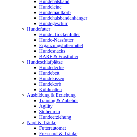
Hundehalsband
Hundeleine
Hundemaulkorb
Hundehalsbandanhänger
Hundegeschirr
Hundefutter
Hunde-Trockenfutter
Hunde-Nassfutter
Ergänzungsfuttermittel
Hundesnacks
BARF & Frostfutter
Hundeschlafplätze
Hundedecke
Hundebett
Hundekissen
Hundekorb
Kühlmatten
Ausbildung & Erziehung
Training & Zubehör
Agility
Stubenrein
Hundeerziehung
Napf & Tränke
Futterautomat
Fressnapf & Tränke