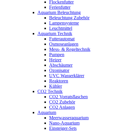
Flockenfutter
Ferienfutter
Aquarium Beleuchtung
Beleuchtung Zubehör
Lampensysteme
Leuchtmittel
Aquarium Technik
Futterautomat
Osmoseanlagen
Mess- & Regeltechnik
Pumpen
Heizer
Abschäumer
Ozonisator
UVC Wasserklärer
Reaktoren
Kühler
CO2 Technik
CO2 Vorratsflaschen
CO2 Zubehör
CO2 Anlagen
Aquarium
Meerwasseraquarium
Nano-Aquarium
Einsteiger-Sets