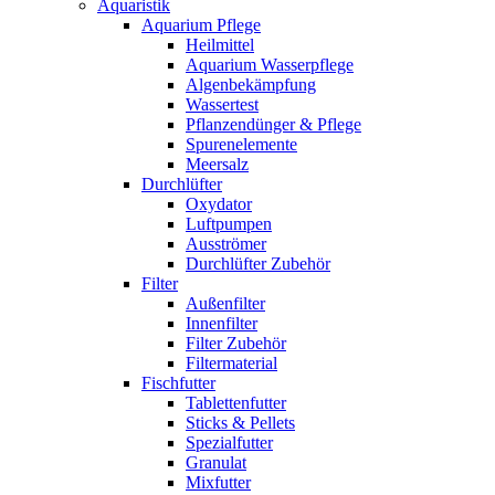
Aquaristik
Aquarium Pflege
Heilmittel
Aquarium Wasserpflege
Algenbekämpfung
Wassertest
Pflanzendünger & Pflege
Spurenelemente
Meersalz
Durchlüfter
Oxydator
Luftpumpen
Ausströmer
Durchlüfter Zubehör
Filter
Außenfilter
Innenfilter
Filter Zubehör
Filtermaterial
Fischfutter
Tablettenfutter
Sticks & Pellets
Spezialfutter
Granulat
Mixfutter