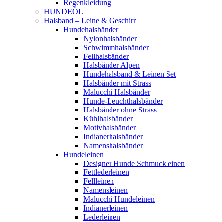
Regenkleidung
HUNDEÖL
Halsband – Leine & Geschirr
Hundehalsbänder
Nylonhalsbänder
Schwimmhalsbänder
Fellhalsbänder
Halsbänder Alpen
Hundehalsband & Leinen Set
Halsbänder mit Strass
Malucchi Halsbänder
Hunde-Leuchthalsbänder
Halsbänder ohne Strass
Kühlhalsbänder
Motivhalsbänder
Indianerhalsbänder
Namenshalsbänder
Hundeleinen
Designer Hunde Schmuckleinen
Fettlederleinen
Fellleinen
Namensleinen
Malucchi Hundeleinen
Indianerleinen
Lederleinen