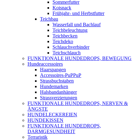
Sommerfutter
Koisnack
Frühjahr- und Herbstfutter
Teichbau
Wasserfall und Bachlauf
Teichbeleuchtung
Teichbecken
Teichdeko
Schlauchverbinder
Teichschlauch
FUNKTIONALE HUNDEDROPS, BEWEGUNG
Hundeaccessoires
Haarspangen
Accessoires-PuPPuP
Strassbuchstaben
Hundemarken
Halsbandanhänger
Strassverzierungen
FUNKTIONALE HUNDEDROPS, NERVEN &
ÄNGSTE
HUNDELECKEREIEN
HUNDEKISSEN
FUNKTIONALE HUNDEDROPS,
DARMGESUNDHEIT
Terraristik