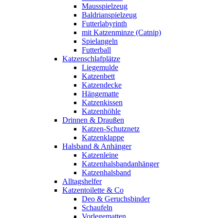
Mausspielzeug
Baldrianspielzeug
Futterlabyrinth
mit Katzenminze (Catnip)
Spielangeln
Futterball
Katzenschlafplätze
Liegemulde
Katzenbett
Katzendecke
Hängematte
Katzenkissen
Katzenhöhle
Drinnen & Draußen
Katzen-Schutznetz
Katzenklappe
Halsband & Anhänger
Katzenleine
Katzenhalsbandanhänger
Katzenhalsband
Alltagshelfer
Katzentoilette & Co
Deo & Geruchsbinder
Schaufeln
Vorlegematten