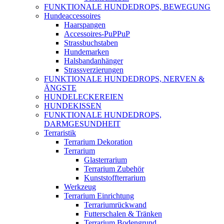
FUNKTIONALE HUNDEDROPS, BEWEGUNG
Hundeaccessoires
Haarspangen
Accessoires-PuPPuP
Strassbuchstaben
Hundemarken
Halsbandanhänger
Strassverzierungen
FUNKTIONALE HUNDEDROPS, NERVEN &
ÄNGSTE
HUNDELECKEREIEN
HUNDEKISSEN
FUNKTIONALE HUNDEDROPS,
DARMGESUNDHEIT
Terraristik
Terrarium Dekoration
Terrarium
Glasterrarium
Terrarium Zubehör
Kunststoffterrarium
Werkzeug
Terrarium Einrichtung
Terrariumrückwand
Futterschalen & Tränken
Terrarium Bodengrund