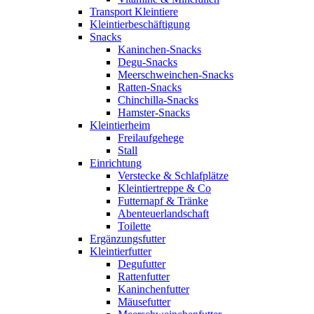
Transport Kleintiere
Kleintierbeschäftigung
Snacks
Kaninchen-Snacks
Degu-Snacks
Meerschweinchen-Snacks
Ratten-Snacks
Chinchilla-Snacks
Hamster-Snacks
Kleintierheim
Freilaufgehege
Stall
Einrichtung
Verstecke & Schlafplätze
Kleintiertreppe & Co
Futternapf & Tränke
Abenteuerlandschaft
Toilette
Ergänzungsfutter
Kleintierfutter
Degufutter
Rattenfutter
Kaninchenfutter
Mäusefutter