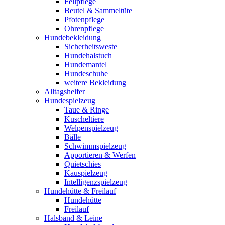
Fellpflege
Beutel & Sammeltüte
Pfotenpflege
Ohrenpflege
Hundebekleidung
Sicherheitsweste
Hundehalstuch
Hundemantel
Hundeschuhe
weitere Bekleidung
Alltagshelfer
Hundespielzeug
Taue & Ringe
Kuscheltiere
Welpenspielzeug
Bälle
Schwimmspielzeug
Apportieren & Werfen
Quietschies
Kauspielzeug
Intelligenzspielzeug
Hundehütte & Freilauf
Hundehütte
Freilauf
Halsband & Leine