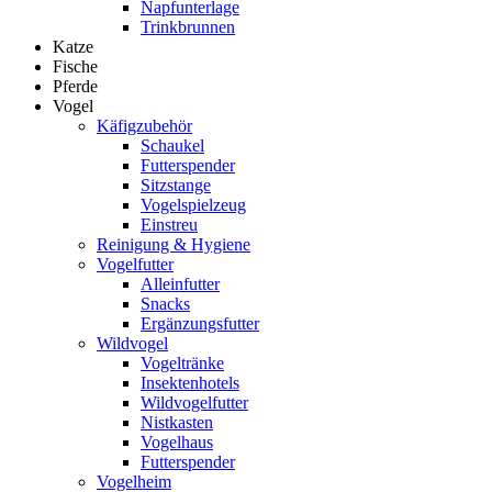
Napfunterlage
Trinkbrunnen
Katze
Fische
Pferde
Vogel
Käfigzubehör
Schaukel
Futterspender
Sitzstange
Vogelspielzeug
Einstreu
Reinigung & Hygiene
Vogelfutter
Alleinfutter
Snacks
Ergänzungsfutter
Wildvogel
Vogeltränke
Insektenhotels
Wildvogelfutter
Nistkasten
Vogelhaus
Futterspender
Vogelheim