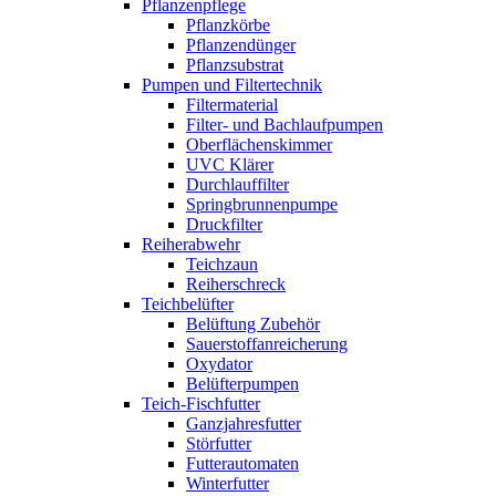
Pflanzenpflege
Pflanzkörbe
Pflanzendünger
Pflanzsubstrat
Pumpen und Filtertechnik
Filtermaterial
Filter- und Bachlaufpumpen
Oberflächenskimmer
UVC Klärer
Durchlauffilter
Springbrunnenpumpe
Druckfilter
Reiherabwehr
Teichzaun
Reiherschreck
Teichbelüfter
Belüftung Zubehör
Sauerstoffanreicherung
Oxydator
Belüfterpumpen
Teich-Fischfutter
Ganzjahresfutter
Störfutter
Futterautomaten
Winterfutter