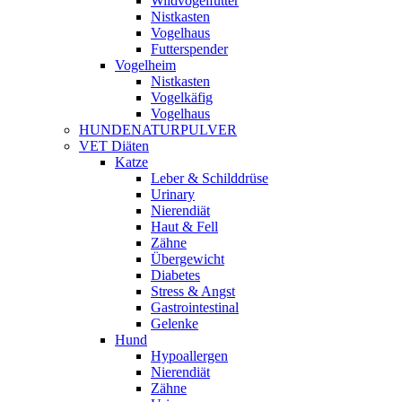
Wildvogelfutter
Nistkasten
Vogelhaus
Futterspender
Vogelheim
Nistkasten
Vogelkäfig
Vogelhaus
HUNDENATURPULVER
VET Diäten
Katze
Leber & Schilddrüse
Urinary
Nierendiät
Haut & Fell
Zähne
Übergewicht
Diabetes
Stress & Angst
Gastrointestinal
Gelenke
Hund
Hypoallergen
Nierendiät
Zähne