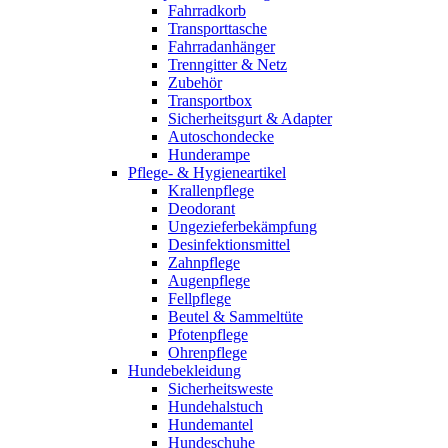
Fahrradkorb
Transporttasche
Fahrradanhänger
Trenngitter & Netz
Zubehör
Transportbox
Sicherheitsgurt & Adapter
Autoschondecke
Hunderampe
Pflege- & Hygieneartikel
Krallenpflege
Deodorant
Ungezieferbekämpfung
Desinfektionsmittel
Zahnpflege
Augenpflege
Fellpflege
Beutel & Sammeltüte
Pfotenpflege
Ohrenpflege
Hundebekleidung
Sicherheitsweste
Hundehalstuch
Hundemantel
Hundeschuhe