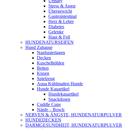
Urinary
Stress & Angst
Übergewicht
Gastrointestinal
Herz & Leber
Diabetes
Gelenke
Haut & Fell
HUNDENATURSEIFEN
Hund Zuhause
Napfunterlagen
Decken
Kuschelhöhlen
Betten
Kissen
Spielzeug
Aqua Kühlmatten Hunde
Hunde Kauartikel
Hundekauartikel
Snackdosen
Cuddle Cups
Näpfe – Bowls
NERVEN & ÄNGSTE, HUNDENATURPULVER
HUNDEDECKEN
DARMGESUNDHEIT, HUNDENATURPULVER