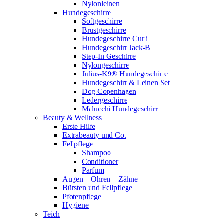
Nylonleinen
Hundegeschirre
Softgeschirre
Brustgeschirre
Hundegeschirre Curli
Hundegeschirr Jack-B
Step-In Geschirre
Nylongeschirre
Julius-K9® Hundegeschirre
Hundegeschirr & Leinen Set
Dog Copenhagen
Ledergeschirre
Malucchi Hundegeschirr
Beauty & Wellness
Erste Hilfe
Extrabeauty und Co.
Fellpflege
Shampoo
Conditioner
Parfum
Augen – Ohren – Zähne
Bürsten und Fellpflege
Pfotenpflege
Hygiene
Teich