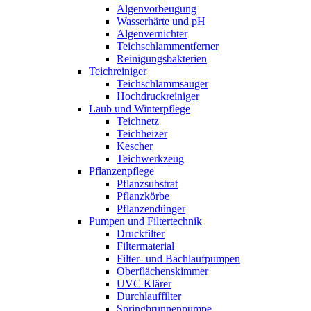
Algenvorbeugung
Wasserhärte und pH
Algenvernichter
Teichschlammentferner
Reinigungsbakterien
Teichreiniger
Teichschlammsauger
Hochdruckreiniger
Laub und Winterpflege
Teichnetz
Teichheizer
Kescher
Teichwerkzeug
Pflanzenpflege
Pflanzsubstrat
Pflanzkörbe
Pflanzendünger
Pumpen und Filtertechnik
Druckfilter
Filtermaterial
Filter- und Bachlaufpumpen
Oberflächenskimmer
UVC Klärer
Durchlauffilter
Springbrunnenpumpe