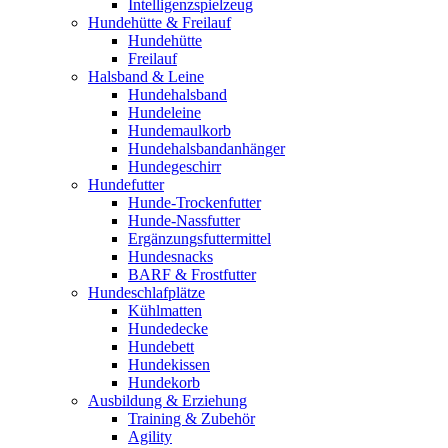
Intelligenzspielzeug
Hundehütte & Freilauf
Hundehütte
Freilauf
Halsband & Leine
Hundehalsband
Hundeleine
Hundemaulkorb
Hundehalsbandanhänger
Hundegeschirr
Hundefutter
Hunde-Trockenfutter
Hunde-Nassfutter
Ergänzungsfuttermittel
Hundesnacks
BARF & Frostfutter
Hundeschlafplätze
Kühlmatten
Hundedecke
Hundebett
Hundekissen
Hundekorb
Ausbildung & Erziehung
Training & Zubehör
Agility