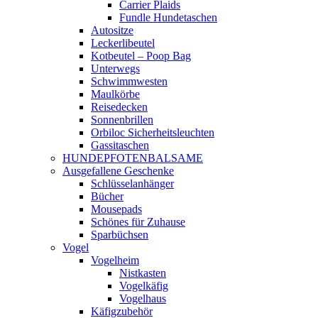
Carrier Plaids
Fundle Hundetaschen
Autositze
Leckerlibeutel
Kotbeutel – Poop Bag
Unterwegs
Schwimmwesten
Maulkörbe
Reisedecken
Sonnenbrillen
Orbiloc Sicherheitsleuchten
Gassitaschen
HUNDEPFOTENBALSAME
Ausgefallene Geschenke
Schlüsselanhänger
Bücher
Mousepads
Schönes für Zuhause
Sparbüchsen
Vogel
Vogelheim
Nistkasten
Vogelkäfig
Vogelhaus
Käfigzubehör