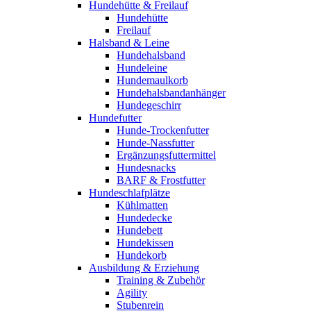
Hundehütte & Freilauf
Hundehütte
Freilauf
Halsband & Leine
Hundehalsband
Hundeleine
Hundemaulkorb
Hundehalsbandanhänger
Hundegeschirr
Hundefutter
Hunde-Trockenfutter
Hunde-Nassfutter
Ergänzungsfuttermittel
Hundesnacks
BARF & Frostfutter
Hundeschlafplätze
Kühlmatten
Hundedecke
Hundebett
Hundekissen
Hundekorb
Ausbildung & Erziehung
Training & Zubehör
Agility
Stubenrein