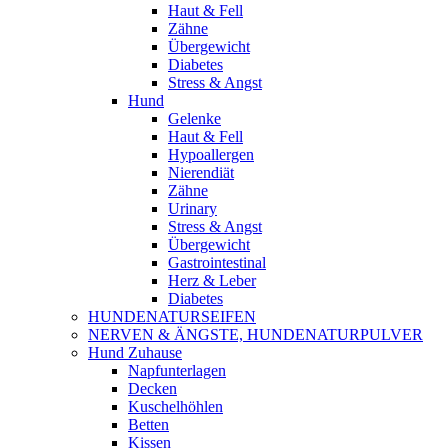
Haut & Fell
Zähne
Übergewicht
Diabetes
Stress & Angst
Hund
Gelenke
Haut & Fell
Hypoallergen
Nierendiät
Zähne
Urinary
Stress & Angst
Übergewicht
Gastrointestinal
Herz & Leber
Diabetes
HUNDENATURSEIFEN
NERVEN & ÄNGSTE, HUNDENATURPULVER
Hund Zuhause
Napfunterlagen
Decken
Kuschelhöhlen
Betten
Kissen