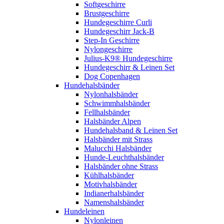
Softgeschirre
Brustgeschirre
Hundegeschirre Curli
Hundegeschirr Jack-B
Step-In Geschirre
Nylongeschirre
Julius-K9® Hundegeschirre
Hundegeschirr & Leinen Set
Dog Copenhagen
Hundehalsbänder
Nylonhalsbänder
Schwimmhalsbänder
Fellhalsbänder
Halsbänder Alpen
Hundehalsband & Leinen Set
Halsbänder mit Strass
Malucchi Halsbänder
Hunde-Leuchthalsbänder
Halsbänder ohne Strass
Kühlhalsbänder
Motivhalsbänder
Indianerhalsbänder
Namenshalsbänder
Hundeleinen
Nylonleinen