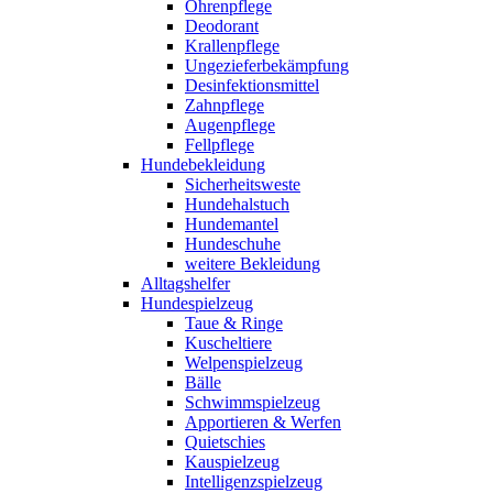
Ohrenpflege
Deodorant
Krallenpflege
Ungezieferbekämpfung
Desinfektionsmittel
Zahnpflege
Augenpflege
Fellpflege
Hundebekleidung
Sicherheitsweste
Hundehalstuch
Hundemantel
Hundeschuhe
weitere Bekleidung
Alltagshelfer
Hundespielzeug
Taue & Ringe
Kuscheltiere
Welpenspielzeug
Bälle
Schwimmspielzeug
Apportieren & Werfen
Quietschies
Kauspielzeug
Intelligenzspielzeug