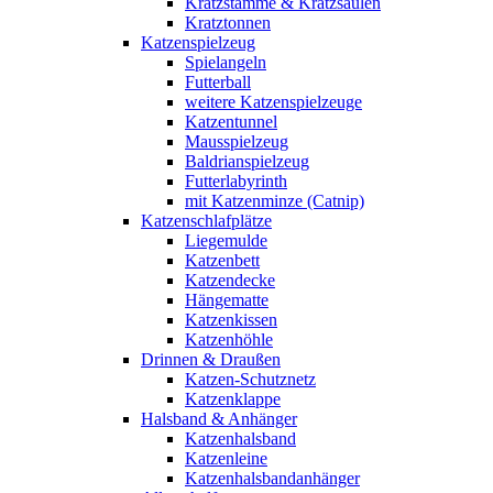
Kratzstämme & Kratzsäulen
Kratztonnen
Katzenspielzeug
Spielangeln
Futterball
weitere Katzenspielzeuge
Katzentunnel
Mausspielzeug
Baldrianspielzeug
Futterlabyrinth
mit Katzenminze (Catnip)
Katzenschlafplätze
Liegemulde
Katzenbett
Katzendecke
Hängematte
Katzenkissen
Katzenhöhle
Drinnen & Draußen
Katzen-Schutznetz
Katzenklappe
Halsband & Anhänger
Katzenhalsband
Katzenleine
Katzenhalsbandanhänger