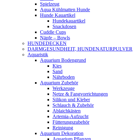
Spielzeug
Aqua Kühlmatten Hunde
Hunde Kauartikel
Hundekauartikel
Snackdosen
Cuddle Cups
Näpfe – Bowls
HUNDEDECKEN
DARMGESUNDHEIT, HUNDENATURPULVER
Aquaristik
Aquarium Bodengrund
Kies
Sand
Nährboden
Aquarium Zubehör
Werkzeuge
Netze & Fangvorrichtungen
Silikon und Kleber
Schlauch & Zubehör
Ablaichkästen
Artemia-Aufzucht
Fütterungszubehör
Reinigung
Aquarium Dekoration
Aquarium Pflanzen