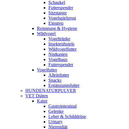
Schaukel
Futterspender
Sitzstange
Vogelspielzeug
Einstreu
Reinigung & Hygiene
Wildvogel
Vogeltränke
Insektenhotels
Wildvogelfutter
Nistkasten
Vogelhaus
Futterspender
Vogelfutter
Alleinfutter
Snacks
Ergänzungsfutter
HUNDENATURPULVER
VET Diäten
Katze
Gastrointestinal
Gelenke
Leber & Schilddrüse
Urinary
Nierendiät