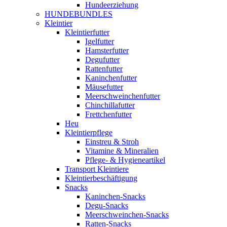
Hundeerziehung
HUNDEBUNDLES
Kleintier
Kleintierfutter
Igelfutter
Hamsterfutter
Degufutter
Rattenfutter
Kaninchenfutter
Mäusefutter
Meerschweinchenfutter
Chinchillafutter
Frettchenfutter
Heu
Kleintierpflege
Einstreu & Stroh
Vitamine & Mineralien
Pflege- & Hygieneartikel
Transport Kleintiere
Kleintierbeschäftigung
Snacks
Kaninchen-Snacks
Degu-Snacks
Meerschweinchen-Snacks
Ratten-Snacks