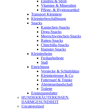
Einstreu & Stroh
Vitamine & Mineralien
Pflege- & Hygieneartikel
Transport Kleintiere
Kleintierbeschäftigung
Snacks
Kaninchen-Snacks
Degu-Snacks
Meerschweinchen-Snacks
Ratten-Snacks
Chinchilla-Snacks
Hamster-Snacks
Kleintierheim
Freilaufgehege
Stall
Einrichtung
Verstecke & Schlafplätze
Kleintiertreppe & Co
Futternapf & Tränke
Abenteuerlandschaft
Toilette
Ergänzungsfutter
HUNDEKRÄUTERKISSEN,
DARMGESUNDHEIT
Uncategorized