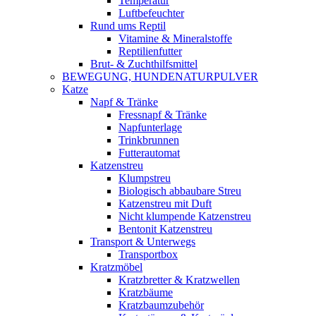
Temperatur
Luftbefeuchter
Rund ums Reptil
Vitamine & Mineralstoffe
Reptilienfutter
Brut- & Zuchthilfsmittel
BEWEGUNG, HUNDENATURPULVER
Katze
Napf & Tränke
Fressnapf & Tränke
Napfunterlage
Trinkbrunnen
Futterautomat
Katzenstreu
Klumpstreu
Biologisch abbaubare Streu
Katzenstreu mit Duft
Nicht klumpende Katzenstreu
Bentonit Katzenstreu
Transport & Unterwegs
Transportbox
Kratzmöbel
Kratzbretter & Kratzwellen
Kratzbäume
Kratzbaumzubehör