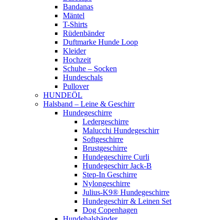
Bandanas
Mäntel
T-Shirts
Rüdenbänder
Duftmarke Hunde Loop
Kleider
Hochzeit
Schuhe – Socken
Hundeschals
Pullover
HUNDEÖL
Halsband – Leine & Geschirr
Hundegeschirre
Ledergeschirre
Malucchi Hundegeschirr
Softgeschirre
Brustgeschirre
Hundegeschirre Curli
Hundegeschirr Jack-B
Step-In Geschirre
Nylongeschirre
Julius-K9® Hundegeschirre
Hundegeschirr & Leinen Set
Dog Copenhagen
Hundehalsbänder