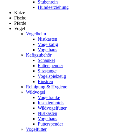
Stubenrein
Hundeerziehung
Katze
Fische
Pferde
Vogel
Vogelheim
Nistkasten
Vogelkäfig
Vogelhaus
Käfigzubehör
Schaukel
Futterspender
Sitzstange
Vogelspielzeug
Einstreu
Reinigung & Hygiene
Wildvogel
Vogeltränke
Insektenhotels
Wildvogelfutter
Nistkasten
Vogelhaus
Futterspender
Vogelfutter