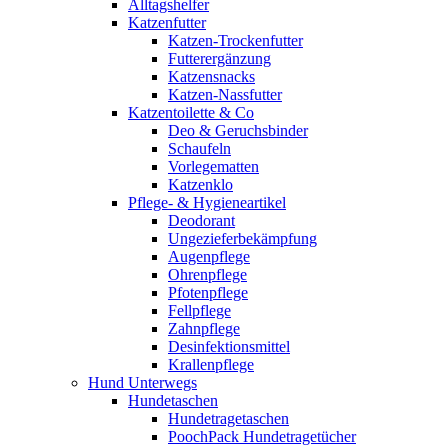
Alltagshelfer
Katzenfutter
Katzen-Trockenfutter
Futterergänzung
Katzensnacks
Katzen-Nassfutter
Katzentoilette & Co
Deo & Geruchsbinder
Schaufeln
Vorlegematten
Katzenklo
Pflege- & Hygieneartikel
Deodorant
Ungezieferbekämpfung
Augenpflege
Ohrenpflege
Pfotenpflege
Fellpflege
Zahnpflege
Desinfektionsmittel
Krallenpflege
Hund Unterwegs
Hundetaschen
Hundetragetaschen
PoochPack Hundetragetücher