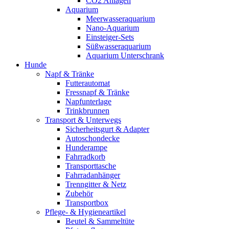
CO2 Anlagen
Aquarium
Meerwasseraquarium
Nano-Aquarium
Einsteiger-Sets
Süßwasseraquarium
Aquarium Unterschrank
Hunde
Napf & Tränke
Futterautomat
Fressnapf & Tränke
Napfunterlage
Trinkbrunnen
Transport & Unterwegs
Sicherheitsgurt & Adapter
Autoschondecke
Hunderampe
Fahrradkorb
Transporttasche
Fahrradanhänger
Trenngitter & Netz
Zubehör
Transportbox
Pflege- & Hygieneartikel
Beutel & Sammeltüte