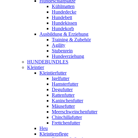
Hundeschlafplätze
Kühlmatten
Hundedecke
Hundebett
Hundekissen
Hundekorb
Ausbildung & Erziehung
Training & Zubehör
Agility
Stubenrein
Hundeerziehung
HUNDEBUNDLES
Kleintier
Kleintierfutter
Igelfutter
Hamsterfutter
Degufutter
Rattenfutter
Kaninchenfutter
Mäusefutter
Meerschweinchenfutter
Chinchillafutter
Frettchenfutter
Heu
Kleintierpflege