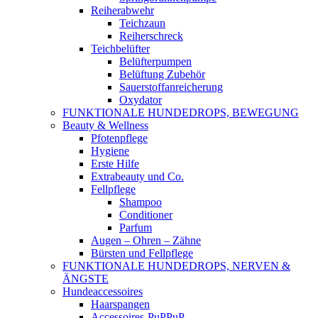
Reiherabwehr
Teichzaun
Reiherschreck
Teichbelüfter
Belüfterpumpen
Belüftung Zubehör
Sauerstoffanreicherung
Oxydator
FUNKTIONALE HUNDEDROPS, BEWEGUNG
Beauty & Wellness
Pfotenpflege
Hygiene
Erste Hilfe
Extrabeauty und Co.
Fellpflege
Shampoo
Conditioner
Parfum
Augen – Ohren – Zähne
Bürsten und Fellpflege
FUNKTIONALE HUNDEDROPS, NERVEN &
ÄNGSTE
Hundeaccessoires
Haarspangen
Accessoires-PuPPuP