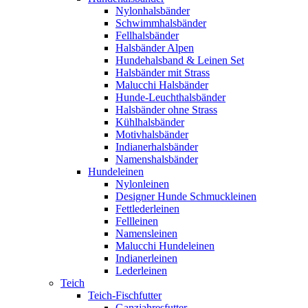
Nylonhalsbänder
Schwimmhalsbänder
Fellhalsbänder
Halsbänder Alpen
Hundehalsband & Leinen Set
Halsbänder mit Strass
Malucchi Halsbänder
Hunde-Leuchthalsbänder
Halsbänder ohne Strass
Kühlhalsbänder
Motivhalsbänder
Indianerhalsbänder
Namenshalsbänder
Hundeleinen
Nylonleinen
Designer Hunde Schmuckleinen
Fettlederleinen
Fellleinen
Namensleinen
Malucchi Hundeleinen
Indianerleinen
Lederleinen
Teich
Teich-Fischfutter
Ganzjahresfutter