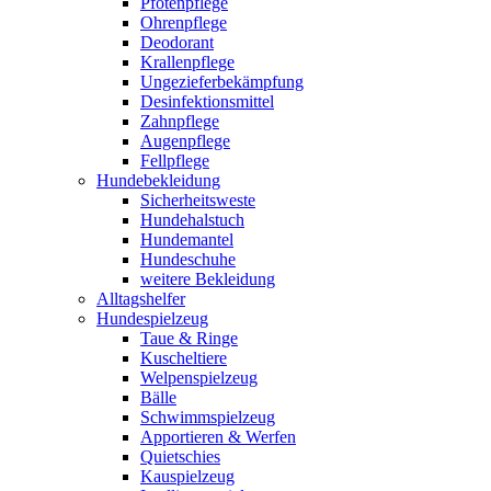
Pfotenpflege
Ohrenpflege
Deodorant
Krallenpflege
Ungezieferbekämpfung
Desinfektionsmittel
Zahnpflege
Augenpflege
Fellpflege
Hundebekleidung
Sicherheitsweste
Hundehalstuch
Hundemantel
Hundeschuhe
weitere Bekleidung
Alltagshelfer
Hundespielzeug
Taue & Ringe
Kuscheltiere
Welpenspielzeug
Bälle
Schwimmspielzeug
Apportieren & Werfen
Quietschies
Kauspielzeug