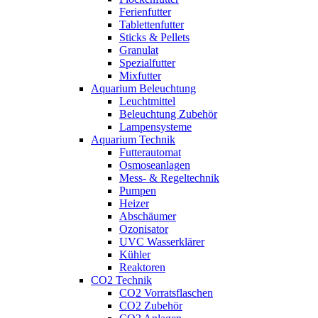
Ferienfutter
Tablettenfutter
Sticks & Pellets
Granulat
Spezialfutter
Mixfutter
Aquarium Beleuchtung
Leuchtmittel
Beleuchtung Zubehör
Lampensysteme
Aquarium Technik
Futterautomat
Osmoseanlagen
Mess- & Regeltechnik
Pumpen
Heizer
Abschäumer
Ozonisator
UVC Wasserklärer
Kühler
Reaktoren
CO2 Technik
CO2 Vorratsflaschen
CO2 Zubehör