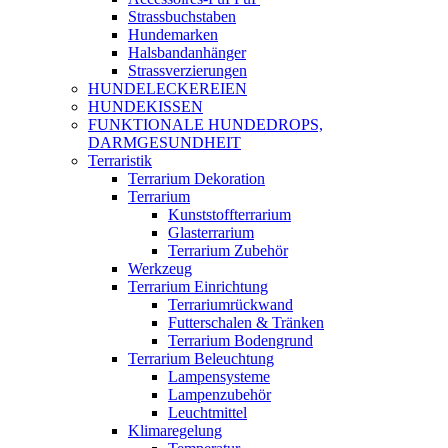
Strassbuchstaben
Hundemarken
Halsbandanhänger
Strassverzierungen
HUNDELECKEREIEN
HUNDEKISSEN
FUNKTIONALE HUNDEDROPS,
DARMGESUNDHEIT
Terraristik
Terrarium Dekoration
Terrarium
Kunststoffterrarium
Glasterrarium
Terrarium Zubehör
Werkzeug
Terrarium Einrichtung
Terrariumrückwand
Futterschalen & Tränken
Terrarium Bodengrund
Terrarium Beleuchtung
Lampensysteme
Lampenzubehör
Leuchtmittel
Klimaregelung