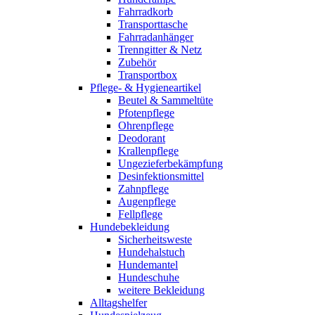
Fahrradkorb
Transporttasche
Fahrradanhänger
Trenngitter & Netz
Zubehör
Transportbox
Pflege- & Hygieneartikel
Beutel & Sammeltüte
Pfotenpflege
Ohrenpflege
Deodorant
Krallenpflege
Ungezieferbekämpfung
Desinfektionsmittel
Zahnpflege
Augenpflege
Fellpflege
Hundebekleidung
Sicherheitsweste
Hundehalstuch
Hundemantel
Hundeschuhe
weitere Bekleidung
Alltagshelfer