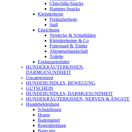
Chinchilla-Snacks
Hamster-Snacks
Kleintierheim
Freilaufgehege
Stall
Einrichtung
Verstecke & Schlafplätze
Kleintiertreppe & Co
Futternapf & Tränke
Abenteuerlandschaft
Toilette
Ergänzungsfutter
HUNDEKRÄUTERKISSEN,
DARMGESUNDHEIT
Uncategorized
HUNDEBUNDLES, BEWEGUNG
GUTSCHEIN
HUNDEBUNDLES, DARMGESUNDHEIT
HUNDEKRÄUTERKISSEN, NERVEN & ÄNGSTE
Hundebekleidung
Schutzhosen
Hosen
Bademäntel
Regenkleidung
Basecaps