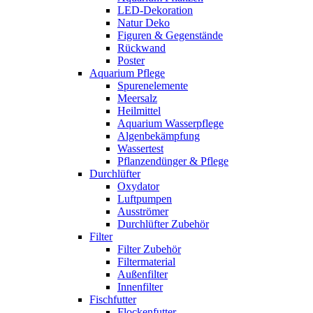
LED-Dekoration
Natur Deko
Figuren & Gegenstände
Rückwand
Poster
Aquarium Pflege
Spurenelemente
Meersalz
Heilmittel
Aquarium Wasserpflege
Algenbekämpfung
Wassertest
Pflanzendünger & Pflege
Durchlüfter
Oxydator
Luftpumpen
Ausströmer
Durchlüfter Zubehör
Filter
Filter Zubehör
Filtermaterial
Außenfilter
Innenfilter
Fischfutter
Flockenfutter