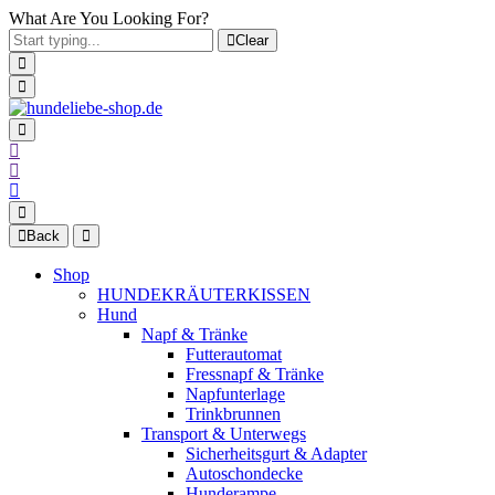
What Are You Looking For?
Clear
Back
Shop
HUNDEKRÄUTERKISSEN
Hund
Napf & Tränke
Futterautomat
Fressnapf & Tränke
Napfunterlage
Trinkbrunnen
Transport & Unterwegs
Sicherheitsgurt & Adapter
Autoschondecke
Hunderampe