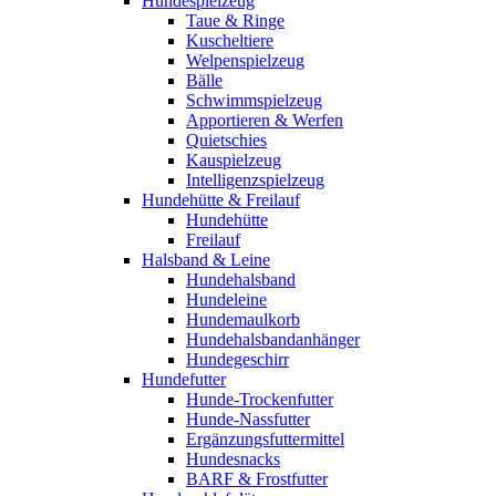
Hundespielzeug
Taue & Ringe
Kuscheltiere
Welpenspielzeug
Bälle
Schwimmspielzeug
Apportieren & Werfen
Quietschies
Kauspielzeug
Intelligenzspielzeug
Hundehütte & Freilauf
Hundehütte
Freilauf
Halsband & Leine
Hundehalsband
Hundeleine
Hundemaulkorb
Hundehalsbandanhänger
Hundegeschirr
Hundefutter
Hunde-Trockenfutter
Hunde-Nassfutter
Ergänzungsfuttermittel
Hundesnacks
BARF & Frostfutter