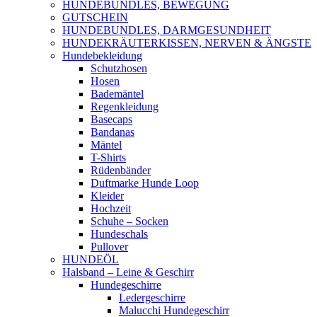
HUNDEBUNDLES, BEWEGUNG
GUTSCHEIN
HUNDEBUNDLES, DARMGESUNDHEIT
HUNDEKRÄUTERKISSEN, NERVEN & ÄNGSTE
Hundebekleidung
Schutzhosen
Hosen
Bademäntel
Regenkleidung
Basecaps
Bandanas
Mäntel
T-Shirts
Rüdenbänder
Duftmarke Hunde Loop
Kleider
Hochzeit
Schuhe – Socken
Hundeschals
Pullover
HUNDEÖL
Halsband – Leine & Geschirr
Hundegeschirre
Ledergeschirre
Malucchi Hundegeschirr