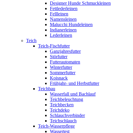
Designer Hunde Schmuckleinen
Fettlederleinen
Fellleinen
Namensleinen
Malucchi Hundeleinen
Indianerleinen
Lederleinen
Teich
Teich-Fischfutter
Ganzjahresfutter
Störfutter
Futterautomaten
Winterfutter
Sommerfutter
Koisnack
Frühjahr- und Herbstfutter
Teichbau
Wasserfall und Bachlauf
Teichbeleuchtung
Teichbecken
Teichdeko
Schlauchverbinder
Teichschlauch
Teich-Wasserpflege
Wassertest