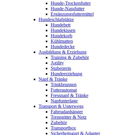
Hunde-Trockenfutter
Hunde-Nassfutter
Ergänzungsfuttermittel
Hundeschlafplätze
Hundebett
Hundekissen
Hundekorb
Kühlmatten
Hundedecke
Ausbildung & Erziehung
Training & Zubehör
Agility
Stubenrein
Hundeerziehung
Napf & Tränke
Trinkbrunnen
Futterautomat
Fressnapf & Tränke
Napfunterlage
Transport & Unterwegs
Fahrradanhänger
Trenngitter & Netz
Zubehör
Transportbox
Sicherheitsgurt & Adapter