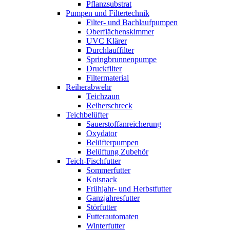
Pflanzsubstrat
Pumpen und Filtertechnik
Filter- und Bachlaufpumpen
Oberflächenskimmer
UVC Klärer
Durchlauffilter
Springbrunnenpumpe
Druckfilter
Filtermaterial
Reiherabwehr
Teichzaun
Reiherschreck
Teichbelüfter
Sauerstoffanreicherung
Oxydator
Belüfterpumpen
Belüftung Zubehör
Teich-Fischfutter
Sommerfutter
Koisnack
Frühjahr- und Herbstfutter
Ganzjahresfutter
Störfutter
Futterautomaten
Winterfutter