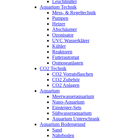
Leuchtmittel
Aquarium Technik
Mess- & Regeltechnik
Pumpen
Heizer
Abschäumer
Ozonisator
UVC Wasserklärer
Kühler
Reaktoren
Futterautomat
Osmoseanlagen
CO2 Technik
CO2 Vorratsflaschen
CO2 Zubehör
CO2 Anlagen
Aquarium
Meerwasseraquarium
Nano-Aquarium
Einsteiger-Sets
Süßwasseraquarium
Aquarium Unterschrank
Aquarium Bodengrund
Sand
Nährboden