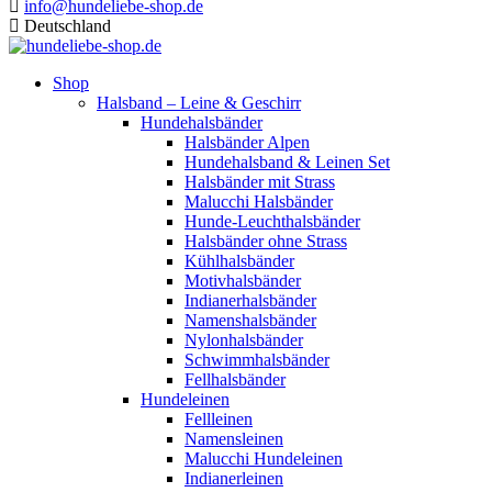
info@hundeliebe-shop.de
Deutschland
Shop
Halsband – Leine & Geschirr
Hundehalsbänder
Halsbänder Alpen
Hundehalsband & Leinen Set
Halsbänder mit Strass
Malucchi Halsbänder
Hunde-Leuchthalsbänder
Halsbänder ohne Strass
Kühlhalsbänder
Motivhalsbänder
Indianerhalsbänder
Namenshalsbänder
Nylonhalsbänder
Schwimmhalsbänder
Fellhalsbänder
Hundeleinen
Fellleinen
Namensleinen
Malucchi Hundeleinen
Indianerleinen