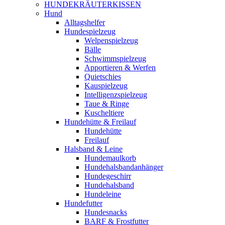
HUNDEKRÄUTERKISSEN
Hund
Alltagshelfer
Hundespielzeug
Welpenspielzeug
Bälle
Schwimmspielzeug
Apportieren & Werfen
Quietschies
Kauspielzeug
Intelligenzspielzeug
Taue & Ringe
Kuscheltiere
Hundehütte & Freilauf
Hundehütte
Freilauf
Halsband & Leine
Hundemaulkorb
Hundehalsbandanhänger
Hundegeschirr
Hundehalsband
Hundeleine
Hundefutter
Hundesnacks
BARF & Frostfutter