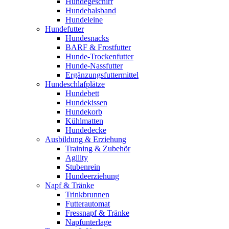
Hundegeschirr
Hundehalsband
Hundeleine
Hundefutter
Hundesnacks
BARF & Frostfutter
Hunde-Trockenfutter
Hunde-Nassfutter
Ergänzungsfuttermittel
Hundeschlafplätze
Hundebett
Hundekissen
Hundekorb
Kühlmatten
Hundedecke
Ausbildung & Erziehung
Training & Zubehör
Agility
Stubenrein
Hundeerziehung
Napf & Tränke
Trinkbrunnen
Futterautomat
Fressnapf & Tränke
Napfunterlage