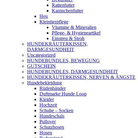
Rattenfutter
Kaninchenfutter
Heu
Kleintierpflege
Vitamine & Mineralien
Pflege- & Hygieneartikel
Einstreu & Stroh
HUNDEKRÄUTERKISSEN,
DARMGESUNDHEIT
Uncategorized
HUNDEBUNDLES, BEWEGUNG
GUTSCHEIN
HUNDEBUNDLES, DARMGESUNDHEIT
HUNDEKRÄUTERKISSEN, NERVEN & ÄNGSTE
Hundebekleidung
Rüdenbänder
Duftmarke Hunde Loop
Kleider
Hochzeit
Schuhe – Socken
Hundeschals
Pullover
Schutzhosen
Hosen