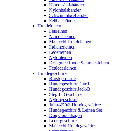
Namenshalsbänder
Nylonhalsbänder
Schwimmhalsbänder
Fellhalsbänder
Hundeleinen
Fellleinen
Namensleinen
Malucchi Hundeleinen
Indianerleinen
Lederleinen
Nylonleinen
Designer Hunde Schmuckleinen
Fettlederleinen
Hundegeschirre
Brustgeschirre
Hundegeschirre Curli
Hundegeschirr Jack-B
Step-In Geschirre
Nylongeschirre
Julius-K9® Hundegeschirre
Hundegeschirr & Leinen Set
Dog Copenhagen
Ledergeschirre
Malucchi Hundegeschirr