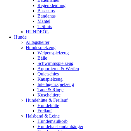
Bademäntel
Regenkleidung
Basecaps
Bandanas
Mäntel
T-Shirts
HUNDEÖL
Hunde
Alltagshelfer
Hundespielzeug
Welpenspielzeug
Bälle
Schwimmspielzeug
Apportieren & Werfen
Quietschies
Kauspielzeug
Intelligenzspielzeug
Taue & Ringe
Kuscheltiere
Hundehütte & Freilauf
Hundehütte
Freilauf
Halsband & Leine
Hundemaulkorb
Hundehalsbandanhänger