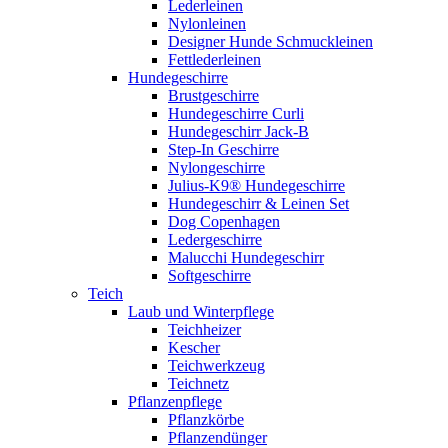
Lederleinen
Nylonleinen
Designer Hunde Schmuckleinen
Fettlederleinen
Hundegeschirre
Brustgeschirre
Hundegeschirre Curli
Hundegeschirr Jack-B
Step-In Geschirre
Nylongeschirre
Julius-K9® Hundegeschirre
Hundegeschirr & Leinen Set
Dog Copenhagen
Ledergeschirre
Malucchi Hundegeschirr
Softgeschirre
Teich
Laub und Winterpflege
Teichheizer
Kescher
Teichwerkzeug
Teichnetz
Pflanzenpflege
Pflanzkörbe
Pflanzendünger