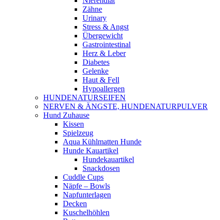
Nierendiät
Zähne
Urinary
Stress & Angst
Übergewicht
Gastrointestinal
Herz & Leber
Diabetes
Gelenke
Haut & Fell
Hypoallergen
HUNDENATURSEIFEN
NERVEN & ÄNGSTE, HUNDENATURPULVER
Hund Zuhause
Kissen
Spielzeug
Aqua Kühlmatten Hunde
Hunde Kauartikel
Hundekauartikel
Snackdosen
Cuddle Cups
Näpfe – Bowls
Napfunterlagen
Decken
Kuschelhöhlen