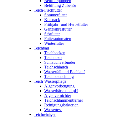
Belüfterpumpen
Belüftung Zubehör
Teich-Fischfutter
Sommerfutter
Koisnack
Frühjahr- und Herbstfutter
Ganzjahresfutter
Störfutter
Futterautomaten
Winterfutter
Teichbau
Teichbecken
Teichdeko
Schlauchverbinder
Teichschlauch
Wasserfall und Bachlauf
Teichbeleuchtung
Teich-Wasserpflege
Algenvorbeugung
Wasserhärte und pH
Algenvernichter
Teichschlammentferner
Reinigungsbakterien
Wassertest
Teichreiniger