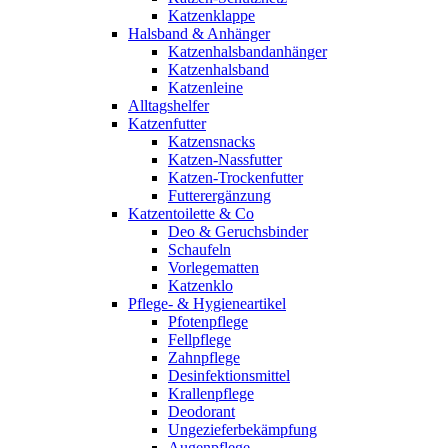
Katzenklappe
Halsband & Anhänger
Katzenhalsbandanhänger
Katzenhalsband
Katzenleine
Alltagshelfer
Katzenfutter
Katzensnacks
Katzen-Nassfutter
Katzen-Trockenfutter
Futterergänzung
Katzentoilette & Co
Deo & Geruchsbinder
Schaufeln
Vorlegematten
Katzenklo
Pflege- & Hygieneartikel
Pfotenpflege
Fellpflege
Zahnpflege
Desinfektionsmittel
Krallenpflege
Deodorant
Ungezieferbekämpfung
Augenpflege