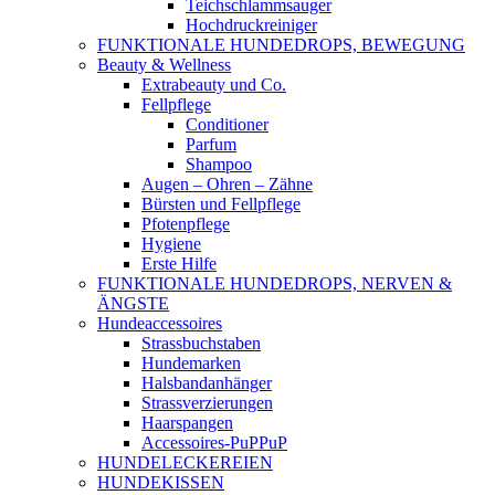
Teichschlammsauger
Hochdruckreiniger
FUNKTIONALE HUNDEDROPS, BEWEGUNG
Beauty & Wellness
Extrabeauty und Co.
Fellpflege
Conditioner
Parfum
Shampoo
Augen – Ohren – Zähne
Bürsten und Fellpflege
Pfotenpflege
Hygiene
Erste Hilfe
FUNKTIONALE HUNDEDROPS, NERVEN &
ÄNGSTE
Hundeaccessoires
Strassbuchstaben
Hundemarken
Halsbandanhänger
Strassverzierungen
Haarspangen
Accessoires-PuPPuP
HUNDELECKEREIEN
HUNDEKISSEN