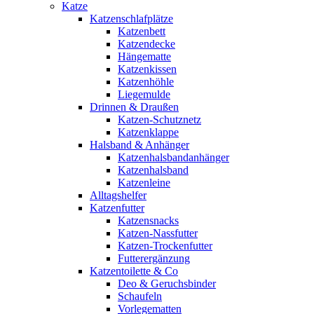
Katze
Katzenschlafplätze
Katzenbett
Katzendecke
Hängematte
Katzenkissen
Katzenhöhle
Liegemulde
Drinnen & Draußen
Katzen-Schutznetz
Katzenklappe
Halsband & Anhänger
Katzenhalsbandanhänger
Katzenhalsband
Katzenleine
Alltagshelfer
Katzenfutter
Katzensnacks
Katzen-Nassfutter
Katzen-Trockenfutter
Futterergänzung
Katzentoilette & Co
Deo & Geruchsbinder
Schaufeln
Vorlegematten