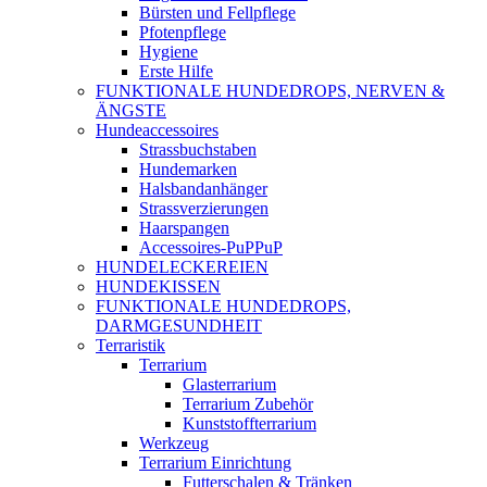
Bürsten und Fellpflege
Pfotenpflege
Hygiene
Erste Hilfe
FUNKTIONALE HUNDEDROPS, NERVEN &
ÄNGSTE
Hundeaccessoires
Strassbuchstaben
Hundemarken
Halsbandanhänger
Strassverzierungen
Haarspangen
Accessoires-PuPPuP
HUNDELECKEREIEN
HUNDEKISSEN
FUNKTIONALE HUNDEDROPS,
DARMGESUNDHEIT
Terraristik
Terrarium
Glasterrarium
Terrarium Zubehör
Kunststoffterrarium
Werkzeug
Terrarium Einrichtung
Futterschalen & Tränken