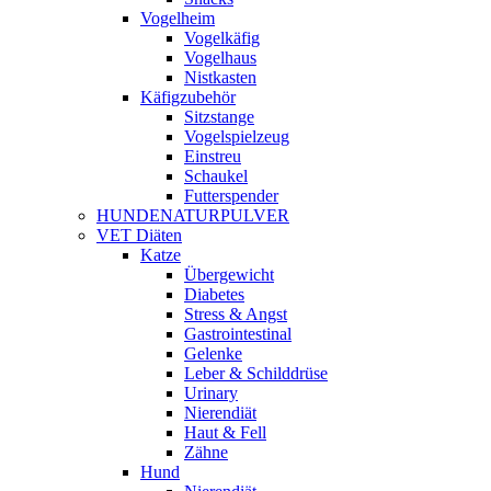
Vogelheim
Vogelkäfig
Vogelhaus
Nistkasten
Käfigzubehör
Sitzstange
Vogelspielzeug
Einstreu
Schaukel
Futterspender
HUNDENATURPULVER
VET Diäten
Katze
Übergewicht
Diabetes
Stress & Angst
Gastrointestinal
Gelenke
Leber & Schilddrüse
Urinary
Nierendiät
Haut & Fell
Zähne
Hund