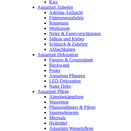
Kies
Aquarium Zubehör
Artemia-Aufzucht
Fütterungszubehör
Reinigung
Werkzeuge
Netze & Fangvorrichtungen
Silikon und Kleber
Schlauch & Zubehör
Ablaichkästen
Aquarium Dekoration
Figuren & Gegenstände
Rückwand
Poster
Aquarium Pflanzen
LED-Dekoration
Natur Deko
Aquarium Pflege
Algenbekämpfung
Wassertest
Pflanzendünger & Pflege
Spurenelemente
Meersalz
Heilmittel
Aquarium Wasserpflege