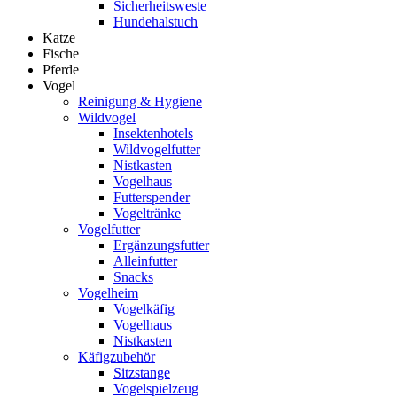
Sicherheitsweste
Hundehalstuch
Katze
Fische
Pferde
Vogel
Reinigung & Hygiene
Wildvogel
Insektenhotels
Wildvogelfutter
Nistkasten
Vogelhaus
Futterspender
Vogeltränke
Vogelfutter
Ergänzungsfutter
Alleinfutter
Snacks
Vogelheim
Vogelkäfig
Vogelhaus
Nistkasten
Käfigzubehör
Sitzstange
Vogelspielzeug