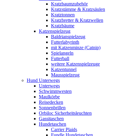
Kratzbaumzubehör
Kratzstämme & Kratzsäulen
Kratztonnen
Kratzbretter & Kratzwellen
Kratzbäume
Katzenspielzeug
Baldrianspielzeug
Futterlabyrinth
mit Katzenminze (Catnip)
Spielangeln
Futterball
weitere Katzenspielzeuge
Katzentunnel
Mausspielzeug
Hund Unterwegs
Unterwegs
Schwimmwesten
Maulkörbe
Reisedecken
Sonnenbrillen
Orbiloc Sicherheitsleuchten
Gassitaschen
Hundetaschen
Carrier Plaids
Fundle Hundetaschen