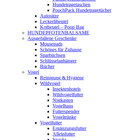
Hundetragetaschen
PoochPack Hundetragetücher
Autositze
Leckerlibeutel
Kotbeutel – Poop Bag
HUNDEPFOTENBALSAME
Ausgefallene Geschenke
Mousepads
Schönes für Zuhause
Sparbüchsen
Schlüsselanhänger
Bücher
Vogel
Reinigung & Hygiene
Wildvogel
Insektenhotels
Wildvogelfutter
Nistkasten
Vogelhaus
Futterspender
Vogeltränke
Vogelfutter
Ergänzungsfutter
Alleinfutter
Snacks