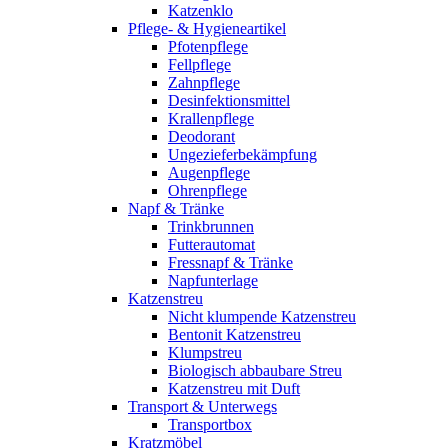
Katzenklo
Pflege- & Hygieneartikel
Pfotenpflege
Fellpflege
Zahnpflege
Desinfektionsmittel
Krallenpflege
Deodorant
Ungezieferbekämpfung
Augenpflege
Ohrenpflege
Napf & Tränke
Trinkbrunnen
Futterautomat
Fressnapf & Tränke
Napfunterlage
Katzenstreu
Nicht klumpende Katzenstreu
Bentonit Katzenstreu
Klumpstreu
Biologisch abbaubare Streu
Katzenstreu mit Duft
Transport & Unterwegs
Transportbox
Kratzmöbel