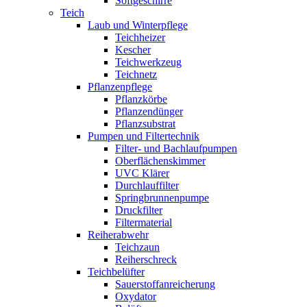
Softgeschirre
Teich
Laub und Winterpflege
Teichheizer
Kescher
Teichwerkzeug
Teichnetz
Pflanzenpflege
Pflanzkörbe
Pflanzendünger
Pflanzsubstrat
Pumpen und Filtertechnik
Filter- und Bachlaufpumpen
Oberflächenskimmer
UVC Klärer
Durchlauffilter
Springbrunnenpumpe
Druckfilter
Filtermaterial
Reiherabwehr
Teichzaun
Reiherschreck
Teichbelüfter
Sauerstoffanreicherung
Oxydator