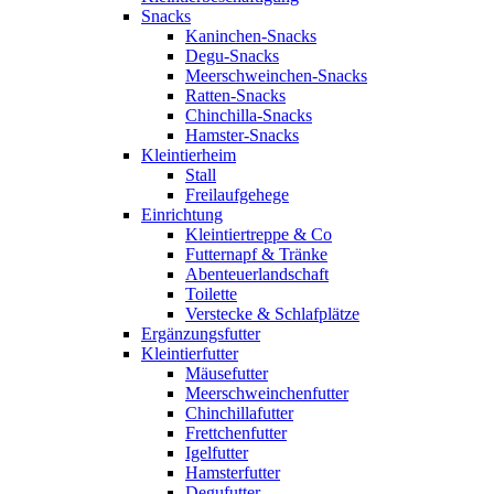
Snacks
Kaninchen-Snacks
Degu-Snacks
Meerschweinchen-Snacks
Ratten-Snacks
Chinchilla-Snacks
Hamster-Snacks
Kleintierheim
Stall
Freilaufgehege
Einrichtung
Kleintiertreppe & Co
Futternapf & Tränke
Abenteuerlandschaft
Toilette
Verstecke & Schlafplätze
Ergänzungsfutter
Kleintierfutter
Mäusefutter
Meerschweinchenfutter
Chinchillafutter
Frettchenfutter
Igelfutter
Hamsterfutter
Degufutter