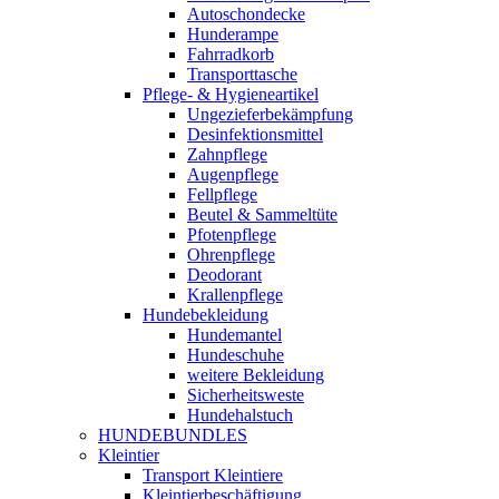
Autoschondecke
Hunderampe
Fahrradkorb
Transporttasche
Pflege- & Hygieneartikel
Ungezieferbekämpfung
Desinfektionsmittel
Zahnpflege
Augenpflege
Fellpflege
Beutel & Sammeltüte
Pfotenpflege
Ohrenpflege
Deodorant
Krallenpflege
Hundebekleidung
Hundemantel
Hundeschuhe
weitere Bekleidung
Sicherheitsweste
Hundehalstuch
HUNDEBUNDLES
Kleintier
Transport Kleintiere
Kleintierbeschäftigung