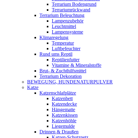
Terrarium Bodengrund
Terrariumrückwand
Terrarium Beleuchtung
Lampenzubehör
Leuchtmittel
Lampensysteme
Klimaregelung
Temperatur
Luftbefeuchter
Rund ums Reptil
Reptilienfutter
Vitamine & Mineralstoffe
Brut- & Zuchthilfsmittel
Terrarium Dekoration
BEWEGUNG, HUNDENATURPULVER
Katze
Katzenschlafplätze
Katzenbett
Katzendecke
Hängematte
Katzenkissen
Katzenhöhle
Liegemulde
Drinnen & Draußen
Katzen-Schutznetz