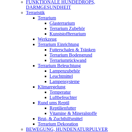
FUNKTIONALE HUNDEDROPS,
DARMGESUNDHEIT
Terraristik
Terrarium
Glasterrarium
Terrarium Zubehör
Kunststoffterrarium
Werkzeug
Terrarium Einrichtung
Futterschalen & Tränken
Terrarium Bodengrund
Terrariumrückwand
Terrarium Beleuchtung
Lampenzubehör
Leuchtmittel
Lampensysteme
Klimaregelung
Temperatur
Luftbefeuchter
Rund ums Reptil
Reptilienfutter
Vitamine & Mineralstoffe
Brut- & Zuchthilfsmittel
Terrarium Dekoration
BEWEGUNG, HUNDENATURPULVER