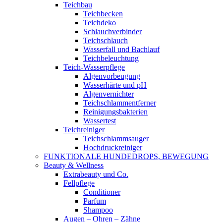
Teichbau
Teichbecken
Teichdeko
Schlauchverbinder
Teichschlauch
Wasserfall und Bachlauf
Teichbeleuchtung
Teich-Wasserpflege
Algenvorbeugung
Wasserhärte und pH
Algenvernichter
Teichschlammentferner
Reinigungsbakterien
Wassertest
Teichreiniger
Teichschlammsauger
Hochdruckreiniger
FUNKTIONALE HUNDEDROPS, BEWEGUNG
Beauty & Wellness
Extrabeauty und Co.
Fellpflege
Conditioner
Parfum
Shampoo
Augen – Ohren – Zähne