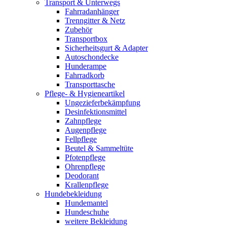
Transport & Unterwegs
Fahrradanhänger
Trenngitter & Netz
Zubehör
Transportbox
Sicherheitsgurt & Adapter
Autoschondecke
Hunderampe
Fahrradkorb
Transporttasche
Pflege- & Hygieneartikel
Ungezieferbekämpfung
Desinfektionsmittel
Zahnpflege
Augenpflege
Fellpflege
Beutel & Sammeltüte
Pfotenpflege
Ohrenpflege
Deodorant
Krallenpflege
Hundebekleidung
Hundemantel
Hundeschuhe
weitere Bekleidung