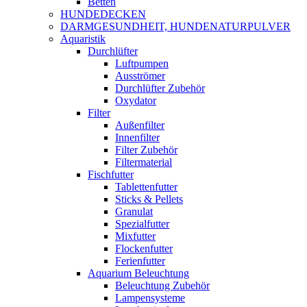
Betten
HUNDEDECKEN
DARMGESUNDHEIT, HUNDENATURPULVER
Aquaristik
Durchlüfter
Luftpumpen
Ausströmer
Durchlüfter Zubehör
Oxydator
Filter
Außenfilter
Innenfilter
Filter Zubehör
Filtermaterial
Fischfutter
Tablettenfutter
Sticks & Pellets
Granulat
Spezialfutter
Mixfutter
Flockenfutter
Ferienfutter
Aquarium Beleuchtung
Beleuchtung Zubehör
Lampensysteme