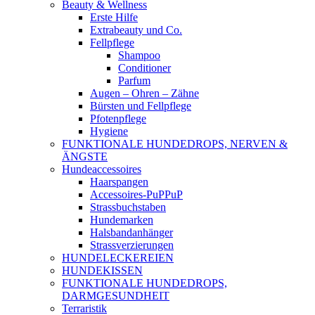
Beauty & Wellness
Erste Hilfe
Extrabeauty und Co.
Fellpflege
Shampoo
Conditioner
Parfum
Augen – Ohren – Zähne
Bürsten und Fellpflege
Pfotenpflege
Hygiene
FUNKTIONALE HUNDEDROPS, NERVEN &
ÄNGSTE
Hundeaccessoires
Haarspangen
Accessoires-PuPPuP
Strassbuchstaben
Hundemarken
Halsbandanhänger
Strassverzierungen
HUNDELECKEREIEN
HUNDEKISSEN
FUNKTIONALE HUNDEDROPS,
DARMGESUNDHEIT
Terraristik