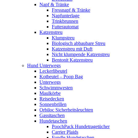
Napf & Tränke
Fressnapf & Tränke
Napfunterlage
Trinkbrunnen
Futterautomat
Katzenstreu
Klumpstreu
Biologisch abbaubare Streu
Katzenstreu mit Duft
Nicht klumpende Katzenstreu
Bentonit Katzenstreu
Hund Unterwegs
Leckerlibeutel
Kotbeutel – Poop Bag
Unterwegs
Schwimmwesten
Maulkörbe
Reisedecken
Sonnenbrillen
Orbiloc Sicherheitsleuchten
Gassitaschen
Hundetaschen
PoochPack Hundetragetücher
Carrier Plaids
Fundle Hundetaschen