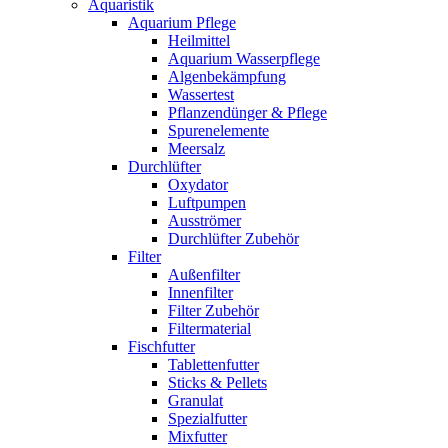
Aquaristik
Aquarium Pflege
Heilmittel
Aquarium Wasserpflege
Algenbekämpfung
Wassertest
Pflanzendünger & Pflege
Spurenelemente
Meersalz
Durchlüfter
Oxydator
Luftpumpen
Ausströmer
Durchlüfter Zubehör
Filter
Außenfilter
Innenfilter
Filter Zubehör
Filtermaterial
Fischfutter
Tablettenfutter
Sticks & Pellets
Granulat
Spezialfutter
Mixfutter