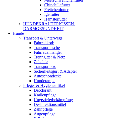
Meerschweinchenfutter
Chinchillafutter
Frettchenfutter
Igelfutter
Hamsterfutter
HUNDEKRÄUTERKISSEN,
DARMGESUNDHEIT
Hunde
Transport & Unterwegs
Fahrradkorb
Transporttasche
Fahrradanhänger
Trenngitter & Netz
Zubehör
Transportbox
Sicherheitsgurt & Adapter
Autoschondecke
Hunderampe
Pflege- & Hygieneartikel
Deodorant
Krallenpflege
Ungezieferbekämpfung
Desinfektionsmittel
Zahnpflege
Augenpflege