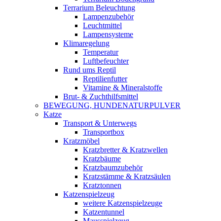
Terrarium Beleuchtung
Lampenzubehör
Leuchtmittel
Lampensysteme
Klimaregelung
Temperatur
Luftbefeuchter
Rund ums Reptil
Reptilienfutter
Vitamine & Mineralstoffe
Brut- & Zuchthilfsmittel
BEWEGUNG, HUNDENATURPULVER
Katze
Transport & Unterwegs
Transportbox
Kratzmöbel
Kratzbretter & Kratzwellen
Kratzbäume
Kratzbaumzubehör
Kratzstämme & Kratzsäulen
Kratztonnen
Katzenspielzeug
weitere Katzenspielzeuge
Katzentunnel
Mausspielzeug