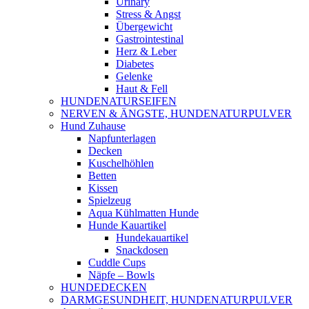
Urinary
Stress & Angst
Übergewicht
Gastrointestinal
Herz & Leber
Diabetes
Gelenke
Haut & Fell
HUNDENATURSEIFEN
NERVEN & ÄNGSTE, HUNDENATURPULVER
Hund Zuhause
Napfunterlagen
Decken
Kuschelhöhlen
Betten
Kissen
Spielzeug
Aqua Kühlmatten Hunde
Hunde Kauartikel
Hundekauartikel
Snackdosen
Cuddle Cups
Näpfe – Bowls
HUNDEDECKEN
DARMGESUNDHEIT, HUNDENATURPULVER