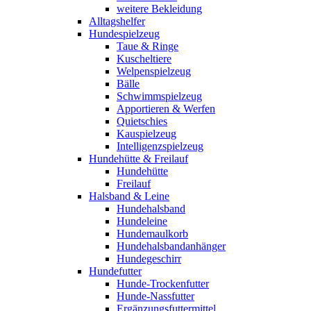
weitere Bekleidung
Alltagshelfer
Hundespielzeug
Taue & Ringe
Kuscheltiere
Welpenspielzeug
Bälle
Schwimmspielzeug
Apportieren & Werfen
Quietschies
Kauspielzeug
Intelligenzspielzeug
Hundehütte & Freilauf
Hundehütte
Freilauf
Halsband & Leine
Hundehalsband
Hundeleine
Hundemaulkorb
Hundehalsbandanhänger
Hundegeschirr
Hundefutter
Hunde-Trockenfutter
Hunde-Nassfutter
Ergänzungsfuttermittel