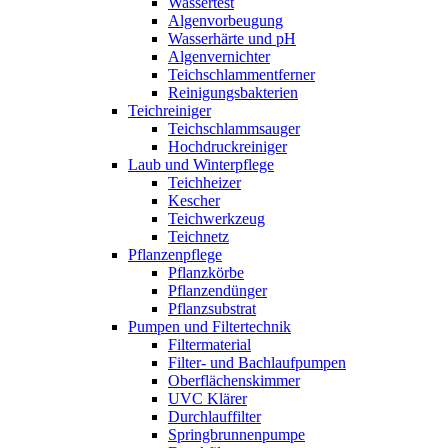
Wassertest
Algenvorbeugung
Wasserhärte und pH
Algenvernichter
Teichschlammentferner
Reinigungsbakterien
Teichreiniger
Teichschlammsauger
Hochdruckreiniger
Laub und Winterpflege
Teichheizer
Kescher
Teichwerkzeug
Teichnetz
Pflanzenpflege
Pflanzkörbe
Pflanzendünger
Pflanzsubstrat
Pumpen und Filtertechnik
Filtermaterial
Filter- und Bachlaufpumpen
Oberflächenskimmer
UVC Klärer
Durchlauffilter
Springbrunnenpumpe