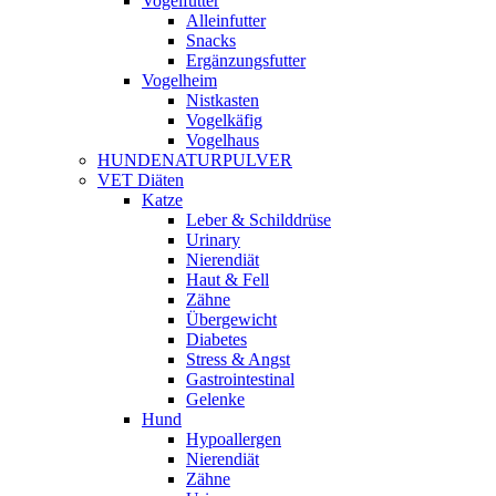
Vogelfutter
Alleinfutter
Snacks
Ergänzungsfutter
Vogelheim
Nistkasten
Vogelkäfig
Vogelhaus
HUNDENATURPULVER
VET Diäten
Katze
Leber & Schilddrüse
Urinary
Nierendiät
Haut & Fell
Zähne
Übergewicht
Diabetes
Stress & Angst
Gastrointestinal
Gelenke
Hund
Hypoallergen
Nierendiät
Zähne