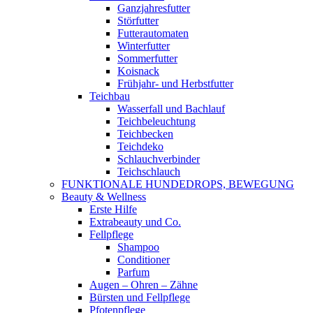
Ganzjahresfutter
Störfutter
Futterautomaten
Winterfutter
Sommerfutter
Koisnack
Frühjahr- und Herbstfutter
Teichbau
Wasserfall und Bachlauf
Teichbeleuchtung
Teichbecken
Teichdeko
Schlauchverbinder
Teichschlauch
FUNKTIONALE HUNDEDROPS, BEWEGUNG
Beauty & Wellness
Erste Hilfe
Extrabeauty und Co.
Fellpflege
Shampoo
Conditioner
Parfum
Augen – Ohren – Zähne
Bürsten und Fellpflege
Pfotenpflege