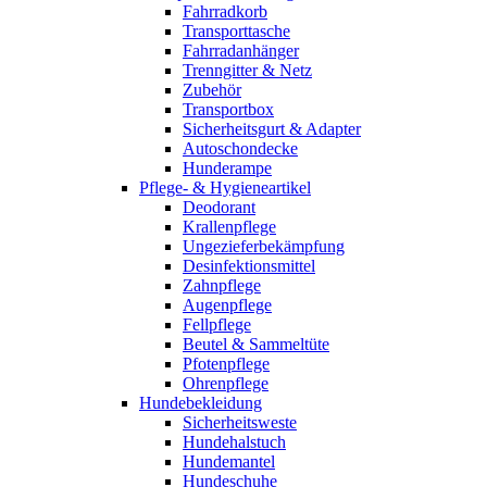
Fahrradkorb
Transporttasche
Fahrradanhänger
Trenngitter & Netz
Zubehör
Transportbox
Sicherheitsgurt & Adapter
Autoschondecke
Hunderampe
Pflege- & Hygieneartikel
Deodorant
Krallenpflege
Ungezieferbekämpfung
Desinfektionsmittel
Zahnpflege
Augenpflege
Fellpflege
Beutel & Sammeltüte
Pfotenpflege
Ohrenpflege
Hundebekleidung
Sicherheitsweste
Hundehalstuch
Hundemantel
Hundeschuhe