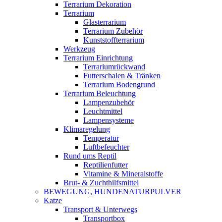
Terrarium Dekoration
Terrarium
Glasterrarium
Terrarium Zubehör
Kunststoffterrarium
Werkzeug
Terrarium Einrichtung
Terrariumrückwand
Futterschalen & Tränken
Terrarium Bodengrund
Terrarium Beleuchtung
Lampenzubehör
Leuchtmittel
Lampensysteme
Klimaregelung
Temperatur
Luftbefeuchter
Rund ums Reptil
Reptilienfutter
Vitamine & Mineralstoffe
Brut- & Zuchthilfsmittel
BEWEGUNG, HUNDENATURPULVER
Katze
Transport & Unterwegs
Transportbox