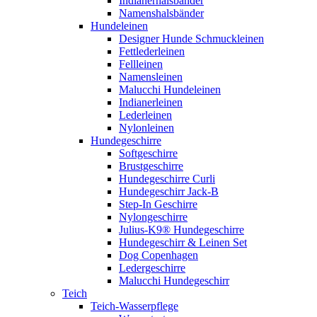
Indianerhalsbänder
Namenshalsbänder
Hundeleinen
Designer Hunde Schmuckleinen
Fettlederleinen
Fellleinen
Namensleinen
Malucchi Hundeleinen
Indianerleinen
Lederleinen
Nylonleinen
Hundegeschirre
Softgeschirre
Brustgeschirre
Hundegeschirre Curli
Hundegeschirr Jack-B
Step-In Geschirre
Nylongeschirre
Julius-K9® Hundegeschirre
Hundegeschirr & Leinen Set
Dog Copenhagen
Ledergeschirre
Malucchi Hundegeschirr
Teich
Teich-Wasserpflege