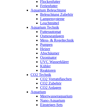
Flockenfutter
Ferienfutter
Aquarium Beleuchtung
Beleuchtung Zubehör
Lampensysteme
Leuchtmittel
Aquarium Technik
Futterautomat
Osmoseanlagen
Mess- & Regeltechnik
Pumpen
Heizer
Abschäumer
Ozonisator
UVC Wasserklärer
Kühler
Reaktoren
CO2 Technik
CO2 Vorratsflaschen
CO2 Zubehör
CO2 Anlagen
Aquarium
Meerwasseraquarium
Nano-Aquarium
Einsteiger-Sets