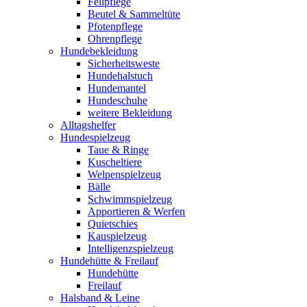
Fellpflege
Beutel & Sammeltüte
Pfotenpflege
Ohrenpflege
Hundebekleidung
Sicherheitsweste
Hundehalstuch
Hundemantel
Hundeschuhe
weitere Bekleidung
Alltagshelfer
Hundespielzeug
Taue & Ringe
Kuscheltiere
Welpenspielzeug
Bälle
Schwimmspielzeug
Apportieren & Werfen
Quietschies
Kauspielzeug
Intelligenzspielzeug
Hundehütte & Freilauf
Hundehütte
Freilauf
Halsband & Leine