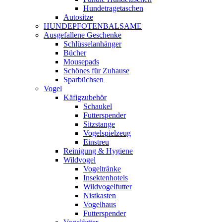
Hundetragetaschen
Autositze
HUNDEPFOTENBALSAME
Ausgefallene Geschenke
Schlüsselanhänger
Bücher
Mousepads
Schönes für Zuhause
Sparbüchsen
Vogel
Käfigzubehör
Schaukel
Futterspender
Sitzstange
Vogelspielzeug
Einstreu
Reinigung & Hygiene
Wildvogel
Vogeltränke
Insektenhotels
Wildvogelfutter
Nistkasten
Vogelhaus
Futterspender