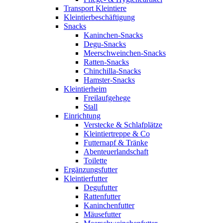
Transport Kleintiere
Kleintierbeschäftigung
Snacks
Kaninchen-Snacks
Degu-Snacks
Meerschweinchen-Snacks
Ratten-Snacks
Chinchilla-Snacks
Hamster-Snacks
Kleintierheim
Freilaufgehege
Stall
Einrichtung
Verstecke & Schlafplätze
Kleintiertreppe & Co
Futternapf & Tränke
Abenteuerlandschaft
Toilette
Ergänzungsfutter
Kleintierfutter
Degufutter
Rattenfutter
Kaninchenfutter
Mäusefutter