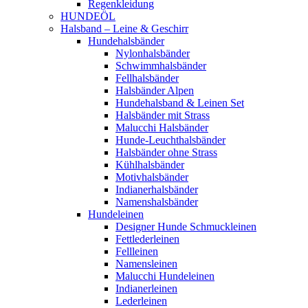
Regenkleidung
HUNDEÖL
Halsband – Leine & Geschirr
Hundehalsbänder
Nylonhalsbänder
Schwimmhalsbänder
Fellhalsbänder
Halsbänder Alpen
Hundehalsband & Leinen Set
Halsbänder mit Strass
Malucchi Halsbänder
Hunde-Leuchthalsbänder
Halsbänder ohne Strass
Kühlhalsbänder
Motivhalsbänder
Indianerhalsbänder
Namenshalsbänder
Hundeleinen
Designer Hunde Schmuckleinen
Fettlederleinen
Fellleinen
Namensleinen
Malucchi Hundeleinen
Indianerleinen
Lederleinen