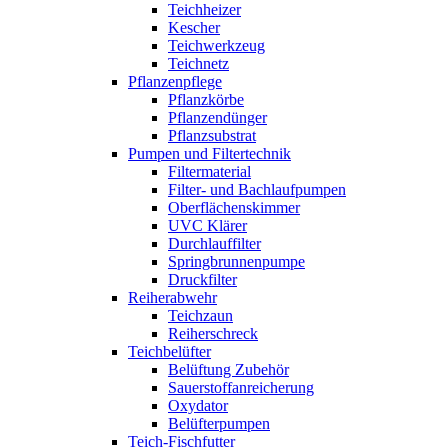
Teichheizer
Kescher
Teichwerkzeug
Teichnetz
Pflanzenpflege
Pflanzkörbe
Pflanzendünger
Pflanzsubstrat
Pumpen und Filtertechnik
Filtermaterial
Filter- und Bachlaufpumpen
Oberflächenskimmer
UVC Klärer
Durchlauffilter
Springbrunnenpumpe
Druckfilter
Reiherabwehr
Teichzaun
Reiherschreck
Teichbelüfter
Belüftung Zubehör
Sauerstoffanreicherung
Oxydator
Belüfterpumpen
Teich-Fischfutter