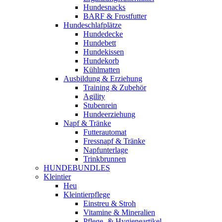
Hundesnacks
BARF & Frostfutter
Hundeschlafplätze
Hundedecke
Hundebett
Hundekissen
Hundekorb
Kühlmatten
Ausbildung & Erziehung
Training & Zubehör
Agility
Stubenrein
Hundeerziehung
Napf & Tränke
Futterautomat
Fressnapf & Tränke
Napfunterlage
Trinkbrunnen
HUNDEBUNDLES
Kleintier
Heu
Kleintierpflege
Einstreu & Stroh
Vitamine & Mineralien
Pflege- & Hygieneartikel