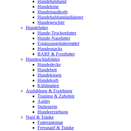
Hundehalsband
Hundeleine
Hundemaulkorb
Hundehalsbandanhänger
Hundegeschirr
Hundefutter
Hunde-Trockenfutter
Hunde-Nassfutter
Ergänzungsfuttermittel
Hundesnacks
BARF & Frostfutter
Hundeschlafplätze
Hundedecke
Hundebett
Hundekissen
Hundekorb
Kühlmatten
Ausbildung & Erziehung
Training & Zubehör
Agility
Stubenrein
Hundeerziehung
Napf & Tränke
Futterautomat
Fressnapf & Tränke