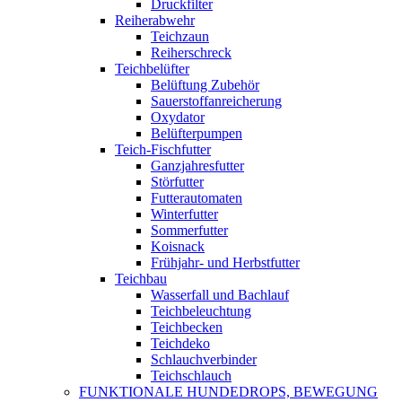
Druckfilter
Reiherabwehr
Teichzaun
Reiherschreck
Teichbelüfter
Belüftung Zubehör
Sauerstoffanreicherung
Oxydator
Belüfterpumpen
Teich-Fischfutter
Ganzjahresfutter
Störfutter
Futterautomaten
Winterfutter
Sommerfutter
Koisnack
Frühjahr- und Herbstfutter
Teichbau
Wasserfall und Bachlauf
Teichbeleuchtung
Teichbecken
Teichdeko
Schlauchverbinder
Teichschlauch
FUNKTIONALE HUNDEDROPS, BEWEGUNG