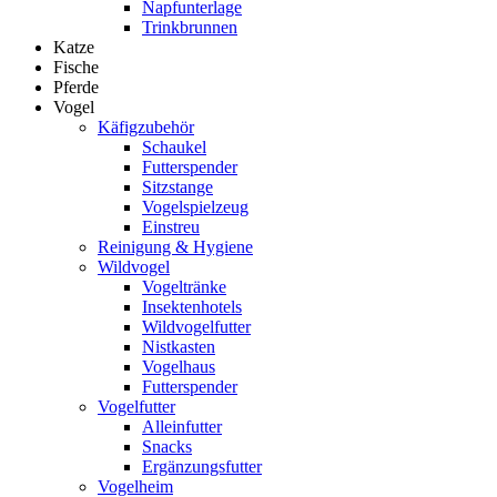
Napfunterlage
Trinkbrunnen
Katze
Fische
Pferde
Vogel
Käfigzubehör
Schaukel
Futterspender
Sitzstange
Vogelspielzeug
Einstreu
Reinigung & Hygiene
Wildvogel
Vogeltränke
Insektenhotels
Wildvogelfutter
Nistkasten
Vogelhaus
Futterspender
Vogelfutter
Alleinfutter
Snacks
Ergänzungsfutter
Vogelheim