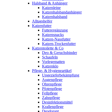
Halsband & Anhänger
Katzenleine
Katzenhalsbandanhänger
Katzenhalsband
Alltagshelfer
Katzenfutter
Futterergänzung
Katzensnacks
Katzen-Nassfutter
Katzen-Trockenfutter
Katzentoilette & Co
Deo & Geruchsbinder
Schaufeln
Vorlegematten
Katzenklo
Pflege- & Hygieneartikel
Ungezieferbekämpfung
Augenpflege
Ohrenpflege
Pfotenpflege
Fellpflege
Zahnpflege
Desinfektionsmittel
Krallenpflege
Deodorant