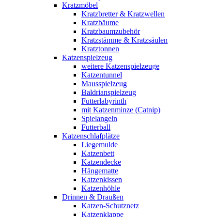
Kratzmöbel
Kratzbretter & Kratzwellen
Kratzbäume
Kratzbaumzubehör
Kratzstämme & Kratzsäulen
Kratztonnen
Katzenspielzeug
weitere Katzenspielzeuge
Katzentunnel
Mausspielzeug
Baldrianspielzeug
Futterlabyrinth
mit Katzenminze (Catnip)
Spielangeln
Futterball
Katzenschlafplätze
Liegemulde
Katzenbett
Katzendecke
Hängematte
Katzenkissen
Katzenhöhle
Drinnen & Draußen
Katzen-Schutznetz
Katzenklappe