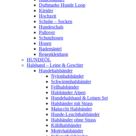
Duftmarke Hunde Loop
Kleider
Hochzeit
Schuhe – Socken
Hundeschals
Pullover
Schutzhosen
Hosen
Bademäntel
Regenkleidung
HUNDEÖL
Halsband – Leine & Geschirr
Hundehalsbänder
Nylonhalsbänder
Schwimmhalsbänder
Fellhalsbänder
Halsbänder Alpen
Hundehalsband & Leinen Set
Halsbänder mit Strass
Malucchi Halsbänder
Hunde-Leuchthalsbänder
Halsbänder ohne Strass
Kühlhalsbänder
Motivhalsbänder