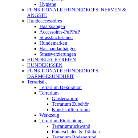
Hygiene
FUNKTIONALE HUNDEDROPS, NERVEN &
ÄNGSTE
Hundeaccessoires
Haarspangen
Accessoires-PuPPuP
Strassbuchstaben
Hundemarken
Halsbandanhänger
Strassverzierungen
HUNDELECKEREIEN
HUNDEKISSEN
FUNKTIONALE HUNDEDROPS,
DARMGESUNDHEIT
Terraristik
Terrarium Dekoration
Terrarium
Glasterrarium
Terrarium Zubehör
Kunststoffterrarium
Werkzeug
Terrarium Einrichtung
Terrariumrückwand
Futterschalen & Tränken
Terrarium Bodengrund