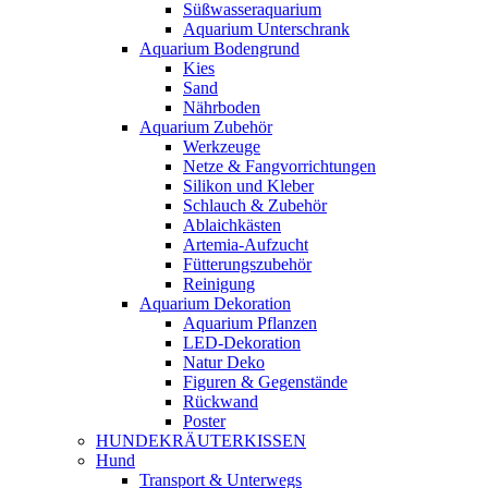
Süßwasseraquarium
Aquarium Unterschrank
Aquarium Bodengrund
Kies
Sand
Nährboden
Aquarium Zubehör
Werkzeuge
Netze & Fangvorrichtungen
Silikon und Kleber
Schlauch & Zubehör
Ablaichkästen
Artemia-Aufzucht
Fütterungszubehör
Reinigung
Aquarium Dekoration
Aquarium Pflanzen
LED-Dekoration
Natur Deko
Figuren & Gegenstände
Rückwand
Poster
HUNDEKRÄUTERKISSEN
Hund
Transport & Unterwegs