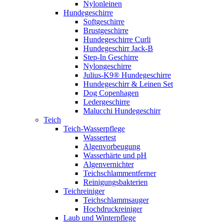
Nylonleinen
Hundegeschirre
Softgeschirre
Brustgeschirre
Hundegeschirre Curli
Hundegeschirr Jack-B
Step-In Geschirre
Nylongeschirre
Julius-K9® Hundegeschirre
Hundegeschirr & Leinen Set
Dog Copenhagen
Ledergeschirre
Malucchi Hundegeschirr
Teich
Teich-Wasserpflege
Wassertest
Algenvorbeugung
Wasserhärte und pH
Algenvernichter
Teichschlammentferner
Reinigungsbakterien
Teichreiniger
Teichschlammsauger
Hochdruckreiniger
Laub und Winterpflege