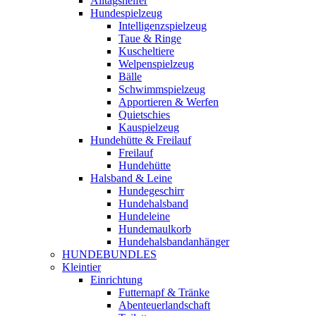
Alltagshelfer
Hundespielzeug
Intelligenzspielzeug
Taue & Ringe
Kuscheltiere
Welpenspielzeug
Bälle
Schwimmspielzeug
Apportieren & Werfen
Quietschies
Kauspielzeug
Hundehütte & Freilauf
Freilauf
Hundehütte
Halsband & Leine
Hundegeschirr
Hundehalsband
Hundeleine
Hundemaulkorb
Hundehalsbandanhänger
HUNDEBUNDLES
Kleintier
Einrichtung
Futternapf & Tränke
Abenteuerlandschaft