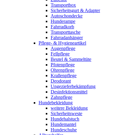
Transportbox
Sicherheitsgurt & Adapter
Autoschondecke
Hunderampe
Fahrradkorb
Transporttasche
Fahrradanhänger
Pflege- & Hygieneartikel
Augenpflege
Fellpflege
Beutel & Sammeltüte
Pfotenpflege
Ohrenpflege
Krallenpflege
Deodorant
Ungezieferbekämpfung
Desinfektionsmittel
Zahnpflege
Hundebekleidung
weitere Bekleidung
Sicherheitsweste
Hundehalstuch
Hundemantel
Hundeschuhe