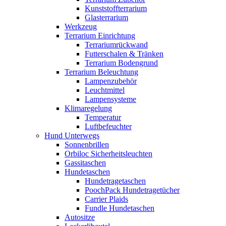
Kunststoffterrarium
Glasterrarium
Werkzeug
Terrarium Einrichtung
Terrariumrückwand
Futterschalen & Tränken
Terrarium Bodengrund
Terrarium Beleuchtung
Lampenzubehör
Leuchtmittel
Lampensysteme
Klimaregelung
Temperatur
Luftbefeuchter
Hund Unterwegs
Sonnenbrillen
Orbiloc Sicherheitsleuchten
Gassitaschen
Hundetaschen
Hundetragetaschen
PoochPack Hundetragetücher
Carrier Plaids
Fundle Hundetaschen
Autositze