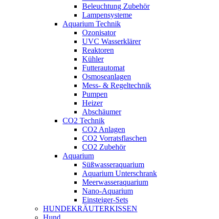
Beleuchtung Zubehör
Lampensysteme
Aquarium Technik
Ozonisator
UVC Wasserklärer
Reaktoren
Kühler
Futterautomat
Osmoseanlagen
Mess- & Regeltechnik
Pumpen
Heizer
Abschäumer
CO2 Technik
CO2 Anlagen
CO2 Vorratsflaschen
CO2 Zubehör
Aquarium
Süßwasseraquarium
Aquarium Unterschrank
Meerwasseraquarium
Nano-Aquarium
Einsteiger-Sets
HUNDEKRÄUTERKISSEN
Hund