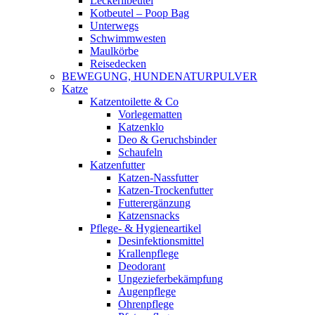
Leckerlibeutel
Kotbeutel – Poop Bag
Unterwegs
Schwimmwesten
Maulkörbe
Reisedecken
BEWEGUNG, HUNDENATURPULVER
Katze
Katzentoilette & Co
Vorlegematten
Katzenklo
Deo & Geruchsbinder
Schaufeln
Katzenfutter
Katzen-Nassfutter
Katzen-Trockenfutter
Futterergänzung
Katzensnacks
Pflege- & Hygieneartikel
Desinfektionsmittel
Krallenpflege
Deodorant
Ungezieferbekämpfung
Augenpflege
Ohrenpflege