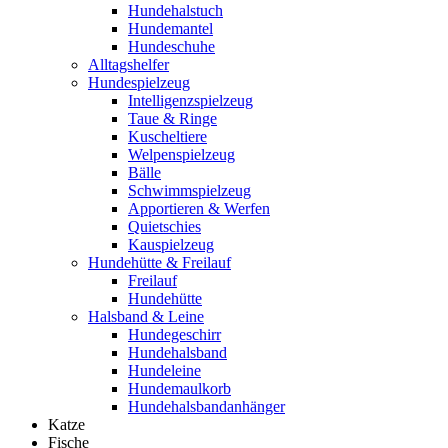
Hundehalstuch
Hundemantel
Hundeschuhe
Alltagshelfer
Hundespielzeug
Intelligenzspielzeug
Taue & Ringe
Kuscheltiere
Welpenspielzeug
Bälle
Schwimmspielzeug
Apportieren & Werfen
Quietschies
Kauspielzeug
Hundehütte & Freilauf
Freilauf
Hundehütte
Halsband & Leine
Hundegeschirr
Hundehalsband
Hundeleine
Hundemaulkorb
Hundehalsbandanhänger
Katze
Fische