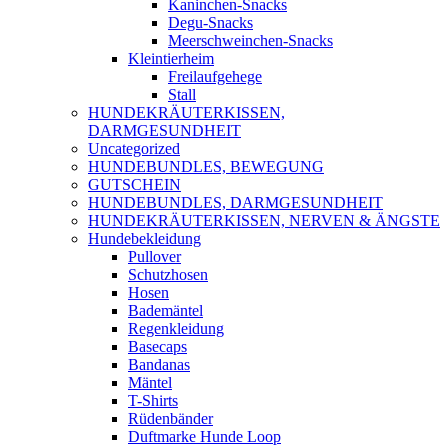
Kaninchen-Snacks
Degu-Snacks
Meerschweinchen-Snacks
Kleintierheim
Freilaufgehege
Stall
HUNDEKRÄUTERKISSEN,
DARMGESUNDHEIT
Uncategorized
HUNDEBUNDLES, BEWEGUNG
GUTSCHEIN
HUNDEBUNDLES, DARMGESUNDHEIT
HUNDEKRÄUTERKISSEN, NERVEN & ÄNGSTE
Hundebekleidung
Pullover
Schutzhosen
Hosen
Bademäntel
Regenkleidung
Basecaps
Bandanas
Mäntel
T-Shirts
Rüdenbänder
Duftmarke Hunde Loop