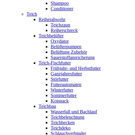
Shampoo
Conditioner
Teich
Reiherabwehr
Teichzaun
Reiherschreck
Teichbelüfter
Oxydator
Belüfterpumpen
Belüftung Zubehör
Sauerstoffanreicherung
Teich-Fischfutter
Frühjahr- und Herbstfutter
Ganzjahresfutter
Störfutter
Futterautomaten
Winterfutter
Sommerfutter
Koisnack
Teichbau
Wasserfall und Bachlauf
Teichbeleuchtung
Teichbecken
Teichdeko
Schlauchverbinder