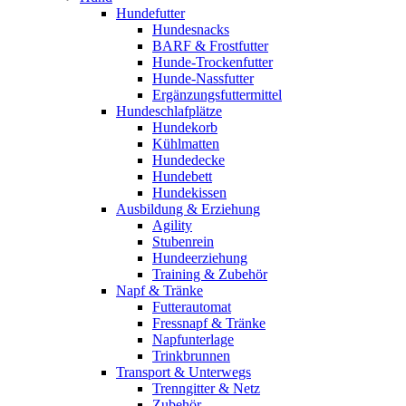
Hundefutter
Hundesnacks
BARF & Frostfutter
Hunde-Trockenfutter
Hunde-Nassfutter
Ergänzungsfuttermittel
Hundeschlafplätze
Hundekorb
Kühlmatten
Hundedecke
Hundebett
Hundekissen
Ausbildung & Erziehung
Agility
Stubenrein
Hundeerziehung
Training & Zubehör
Napf & Tränke
Futterautomat
Fressnapf & Tränke
Napfunterlage
Trinkbrunnen
Transport & Unterwegs
Trenngitter & Netz
Zubehör