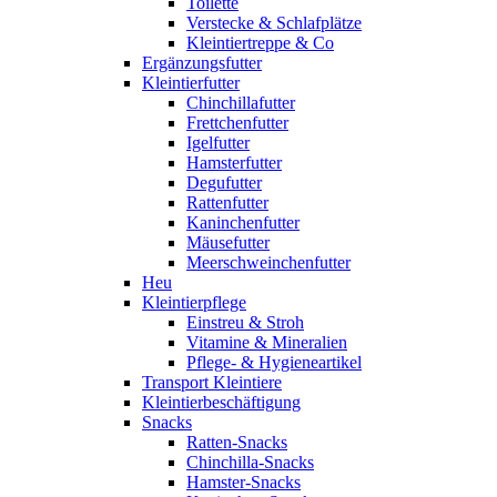
Toilette
Verstecke & Schlafplätze
Kleintiertreppe & Co
Ergänzungsfutter
Kleintierfutter
Chinchillafutter
Frettchenfutter
Igelfutter
Hamsterfutter
Degufutter
Rattenfutter
Kaninchenfutter
Mäusefutter
Meerschweinchenfutter
Heu
Kleintierpflege
Einstreu & Stroh
Vitamine & Mineralien
Pflege- & Hygieneartikel
Transport Kleintiere
Kleintierbeschäftigung
Snacks
Ratten-Snacks
Chinchilla-Snacks
Hamster-Snacks