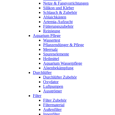
Netze & Fangvorrichtungen
Silikon und Kleber
Schlauch & Zubehör
Ablaichkästen
Artemia-Aufzucht
Fütterungszubehör
Reinigung
Aquarium Pflege
Wassertest
Pflanzendünger & Pflege
Meersalz
Spurenelemente
Heilmittel
Aquarium Wasserpflege
Algenbekämpfung
Durchlüfter
Durchlüfter Zubehör
Oxydator
Luftpumpen
Ausströmer
Filter
Filter Zubehör
Filtermaterial
Außenfilter
Innenfilter