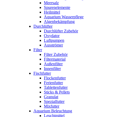
Meersalz
Spurenelemente
Heilmittel
Aquarium Wasserpflege
Algenbekämpfung
Durchlüfter
Durchlüfter Zubehör
Oxydator
Luftpumpen
Ausströmer
Filter
Filter Zubehör
Filtermaterial
Außenfilter
Innenfilter
Fischfutter
Flockenfutter
Ferienfutter
Tablettenfutter
Sticks & Pellets
Granulat
Spezialfutter
Mixfutter
Aquarium Beleuchtung
Leuchtmittel