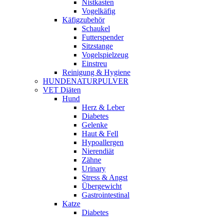
Nistkasten
Vogelkäfig
Käfigzubehör
Schaukel
Futterspender
Sitzstange
Vogelspielzeug
Einstreu
Reinigung & Hygiene
HUNDENATURPULVER
VET Diäten
Hund
Herz & Leber
Diabetes
Gelenke
Haut & Fell
Hypoallergen
Nierendiät
Zähne
Urinary
Stress & Angst
Übergewicht
Gastrointestinal
Katze
Diabetes