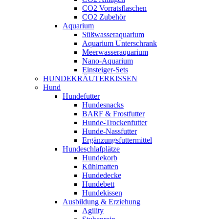
CO2 Vorratsflaschen
CO2 Zubehör
Aquarium
Süßwasseraquarium
Aquarium Unterschrank
Meerwasseraquarium
Nano-Aquarium
Einsteiger-Sets
HUNDEKRÄUTERKISSEN
Hund
Hundefutter
Hundesnacks
BARF & Frostfutter
Hunde-Trockenfutter
Hunde-Nassfutter
Ergänzungsfuttermittel
Hundeschlafplätze
Hundekorb
Kühlmatten
Hundedecke
Hundebett
Hundekissen
Ausbildung & Erziehung
Agility