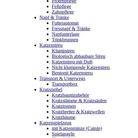
Pfotenpflege
Fellpflege
Zahnpflege
Napf & Tränke
Futterautomat
Fressnapf & Tränke
Napfunterlage
Trinkbrunnen
Katzenstreu
Klumpstreu
Biologisch abbaubare Streu
Katzenstreu mit Duft
Nicht klumpende Katzenstreu
Bentonit Katzenstreu
Transport & Unterwegs
Transportbox
Kratzmöbel
Kratzbaumzubehör
Kratzstämme & Kratzsäulen
Kratztonnen
Kratzbretter & Kratzwellen
Kratzbäume
Katzenspielzeug
mit Katzenminze (Catnip)
Spielangeln