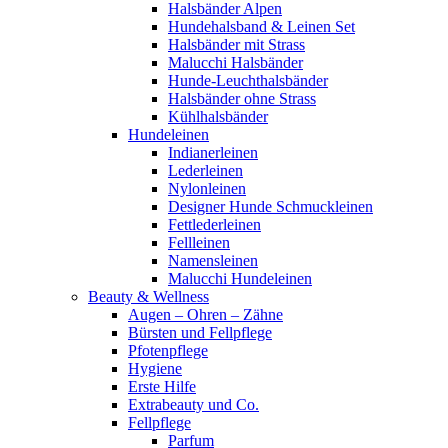
Halsbänder Alpen
Hundehalsband & Leinen Set
Halsbänder mit Strass
Malucchi Halsbänder
Hunde-Leuchthalsbänder
Halsbänder ohne Strass
Kühlhalsbänder
Hundeleinen
Indianerleinen
Lederleinen
Nylonleinen
Designer Hunde Schmuckleinen
Fettlederleinen
Fellleinen
Namensleinen
Malucchi Hundeleinen
Beauty & Wellness
Augen – Ohren – Zähne
Bürsten und Fellpflege
Pfotenpflege
Hygiene
Erste Hilfe
Extrabeauty und Co.
Fellpflege
Parfum