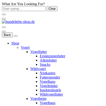
What Are You Looking For?
Clear
Back
Shop
Vogel
Vogelfutter
Ergänzungsfutter
Alleinfutter
Snacks
Wildvogel
Nistkasten
Futterspender
Vogelhaus
Vogeltränke
Insektenhotels
Wildvogelfutter
Vogelheim
Vogelhaus