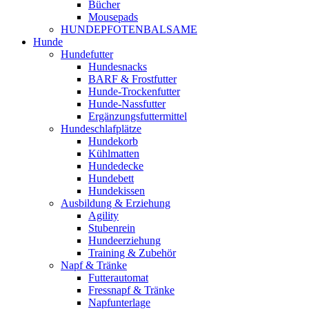
Bücher
Mousepads
HUNDEPFOTENBALSAME
Hunde
Hundefutter
Hundesnacks
BARF & Frostfutter
Hunde-Trockenfutter
Hunde-Nassfutter
Ergänzungsfuttermittel
Hundeschlafplätze
Hundekorb
Kühlmatten
Hundedecke
Hundebett
Hundekissen
Ausbildung & Erziehung
Agility
Stubenrein
Hundeerziehung
Training & Zubehör
Napf & Tränke
Futterautomat
Fressnapf & Tränke
Napfunterlage