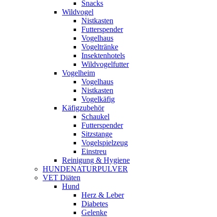
Snacks
Wildvogel
Nistkasten
Futterspender
Vogelhaus
Vogeltränke
Insektenhotels
Wildvogelfutter
Vogelheim
Vogelhaus
Nistkasten
Vogelkäfig
Käfigzubehör
Schaukel
Futterspender
Sitzstange
Vogelspielzeug
Einstreu
Reinigung & Hygiene
HUNDENATURPULVER
VET Diäten
Hund
Herz & Leber
Diabetes
Gelenke