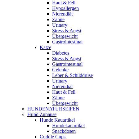
Haut & Fell
Hypoallergen
Nierendiät
Zähne
Urinary
Stress & Angst
Übergewicht
Gastrointestinal
Katze
Diabetes
Stress & Angst
Gastrointestinal
Gelenke
Leber & Schilddrüse
Urinary
Nierendiät
Haut & Fell
Zähne
Übergewicht
HUNDENATURSEIFEN
Hund Zuhause
Hunde Kauartikel
Hundekauartikel
Snackdosen
Cuddle Cups