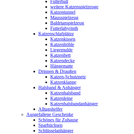
Futterball
weitere Katzenspielzeuge
Katzentunnel
Mausspielzeug
Baldrianspielzeug
Futterlabyrinth
Katzenschlafplätze
Katzenkissen
Katzenhöhle
Liegemulde
Katzenbett
Katzendecke
Hängematte
Drinnen & Draußen
Katzen-Schutznetz
Katzenklappe
Halsband & Anhänger
Katzenhalsband
Katzenleine
Katzenhalsbandanhänger
Alltagshelfer
Ausgefallene Geschenke
Schönes für Zuhause
Sparbüchsen
Schlüsselanhänger