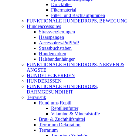
Druckfilter
Filtermaterial
Filter- und Bachlaufpumpen
FUNKTIONALE HUNDEDROPS, BEWEGUNG
Hundeaccessoires
Strassverzierungen
Haarspangen
Accessoires-PuPPuP
Strassbuchstaben
Hundemarken
Halsbandanhänger
FUNKTIONALE HUNDEDROPS, NERVEN &
ÄNGSTE
HUNDELECKEREIEN
HUNDEKISSEN
FUNKTIONALE HUNDEDROPS,
DARMGESUNDHEIT
Terraristik
Rund ums Reptil
Reptilienfutter
Vitamine & Mineralstoffe
Brut- & Zuchthilfsmittel
Terrarium Dekoration
Terrarium
Terrarium Zubehör