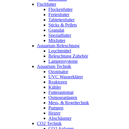
Fischfutter
Flockenfutter
Ferienfutter
Tablettenfutter
Sticks & Pellets
Granulat
Spezialfutter
Mixfutter
Aquarium Beleuchtung
Leuchtmittel
Beleuchtung Zubehör
Lampensysteme
Aquarium Technik
Ozonisator
UVC Wasserklärer
Reaktoren
Kühler
Futterautomat
Osmoseanlagen
Mess- & Regeltechnik
Pumpen
Heizer
Abschäumer
CO2 Technik
CO2 Anlagen