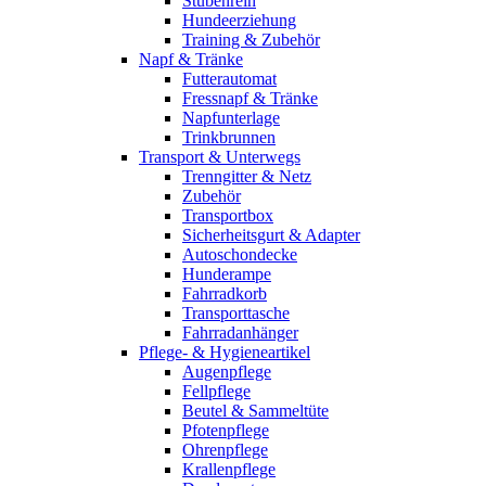
Stubenrein
Hundeerziehung
Training & Zubehör
Napf & Tränke
Futterautomat
Fressnapf & Tränke
Napfunterlage
Trinkbrunnen
Transport & Unterwegs
Trenngitter & Netz
Zubehör
Transportbox
Sicherheitsgurt & Adapter
Autoschondecke
Hunderampe
Fahrradkorb
Transporttasche
Fahrradanhänger
Pflege- & Hygieneartikel
Augenpflege
Fellpflege
Beutel & Sammeltüte
Pfotenpflege
Ohrenpflege
Krallenpflege