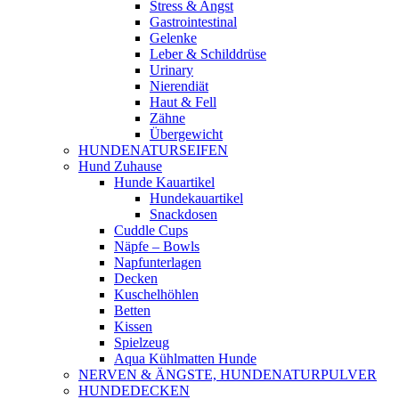
Stress & Angst
Gastrointestinal
Gelenke
Leber & Schilddrüse
Urinary
Nierendiät
Haut & Fell
Zähne
Übergewicht
HUNDENATURSEIFEN
Hund Zuhause
Hunde Kauartikel
Hundekauartikel
Snackdosen
Cuddle Cups
Näpfe – Bowls
Napfunterlagen
Decken
Kuschelhöhlen
Betten
Kissen
Spielzeug
Aqua Kühlmatten Hunde
NERVEN & ÄNGSTE, HUNDENATURPULVER
HUNDEDECKEN