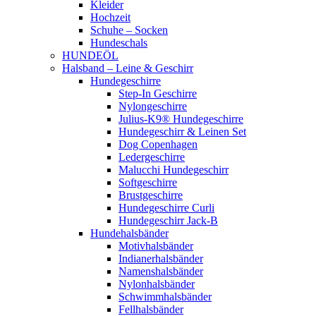
Kleider
Hochzeit
Schuhe – Socken
Hundeschals
HUNDEÖL
Halsband – Leine & Geschirr
Hundegeschirre
Step-In Geschirre
Nylongeschirre
Julius-K9® Hundegeschirre
Hundegeschirr & Leinen Set
Dog Copenhagen
Ledergeschirre
Malucchi Hundegeschirr
Softgeschirre
Brustgeschirre
Hundegeschirre Curli
Hundegeschirr Jack-B
Hundehalsbänder
Motivhalsbänder
Indianerhalsbänder
Namenshalsbänder
Nylonhalsbänder
Schwimmhalsbänder
Fellhalsbänder