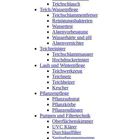
Teichschlauch
Teich-Wasserpflege
Teichschlammentferner
Reinigungsbakterien
Wassertest
Algenvorbeugung
Wasserhärte und pH
Algenvernichter
Teichreiniger
Teichschlammsauger
Hochdruckreiniger
Laub und Winterpflege
Teichwerkzeug
Teichnetz
Teichheizer
Kescher
Pflanzenpflege
Pflanzsubstrat
Pflanzkörbe
Pflanzendünger
Pumpen und Filtertechnik
Oberflächenskimmer
UVC Klärer
Durchlauffilter
Springbrunnenpumpe