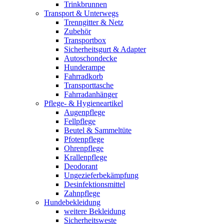
Trinkbrunnen
Transport & Unterwegs
Trenngitter & Netz
Zubehör
Transportbox
Sicherheitsgurt & Adapter
Autoschondecke
Hunderampe
Fahrradkorb
Transporttasche
Fahrradanhänger
Pflege- & Hygieneartikel
Augenpflege
Fellpflege
Beutel & Sammeltüte
Pfotenpflege
Ohrenpflege
Krallenpflege
Deodorant
Ungezieferbekämpfung
Desinfektionsmittel
Zahnpflege
Hundebekleidung
weitere Bekleidung
Sicherheitsweste