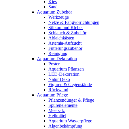
Kies
Sand
Aquarium Zubehör
Werkzeuge
Netze & Fangvorrichtungen
Silikon und Kleber
Schlauch & Zubehör
Ablaichkästen
Artemia-Aufzucht
Fütterungszubehör
Reinigung
Aquarium Dekoration
Poster
Aquarium Pflanzen
LED-Dekoration
Natur Deko
Figuren & Gegenstände
Rückwand
Aquarium Pflege
Pflanzendünger & Pflege
Spurenelemente
Meersalz
Heilmittel
Aquarium Wasserpflege
Algenbekämpfung