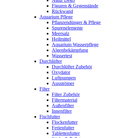
Natur Deko
Figuren & Gegenstände
Rückwand
Aquarium Pflege
Pflanzendünger & Pflege
Spurenelemente
Meersalz
Heilmittel
Aquarium Wasserpflege
Algenbekämpfung
Wassertest
Durchlüfter
Durchlüfter Zubehör
Oxydator
Luftpumpen
Ausströmer
Filter
Filter Zubehör
Filtermaterial
Außenfilter
Innenfilter
Fischfutter
Flockenfutter
Ferienfutter
Tablettenfutter