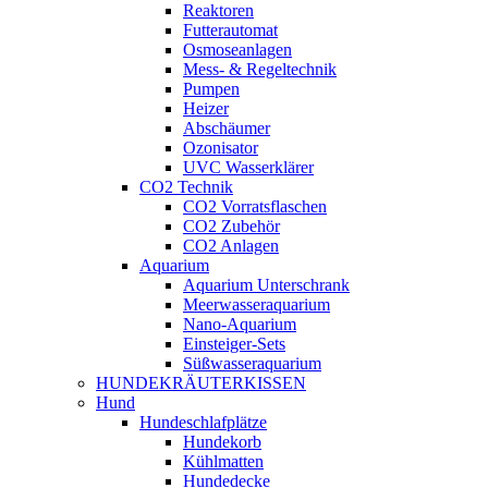
Reaktoren
Futterautomat
Osmoseanlagen
Mess- & Regeltechnik
Pumpen
Heizer
Abschäumer
Ozonisator
UVC Wasserklärer
CO2 Technik
CO2 Vorratsflaschen
CO2 Zubehör
CO2 Anlagen
Aquarium
Aquarium Unterschrank
Meerwasseraquarium
Nano-Aquarium
Einsteiger-Sets
Süßwasseraquarium
HUNDEKRÄUTERKISSEN
Hund
Hundeschlafplätze
Hundekorb
Kühlmatten
Hundedecke