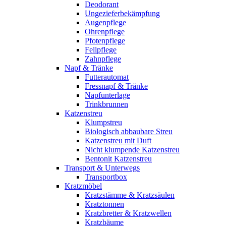
Deodorant
Ungezieferbekämpfung
Augenpflege
Ohrenpflege
Pfotenpflege
Fellpflege
Zahnpflege
Napf & Tränke
Futterautomat
Fressnapf & Tränke
Napfunterlage
Trinkbrunnen
Katzenstreu
Klumpstreu
Biologisch abbaubare Streu
Katzenstreu mit Duft
Nicht klumpende Katzenstreu
Bentonit Katzenstreu
Transport & Unterwegs
Transportbox
Kratzmöbel
Kratzstämme & Kratzsäulen
Kratztonnen
Kratzbretter & Kratzwellen
Kratzbäume