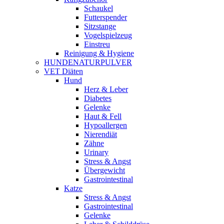
Schaukel
Futterspender
Sitzstange
Vogelspielzeug
Einstreu
Reinigung & Hygiene
HUNDENATURPULVER
VET Diäten
Hund
Herz & Leber
Diabetes
Gelenke
Haut & Fell
Hypoallergen
Nierendiät
Zähne
Urinary
Stress & Angst
Übergewicht
Gastrointestinal
Katze
Stress & Angst
Gastrointestinal
Gelenke