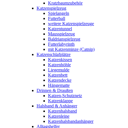
Kratzbaumzubehör
Katzenspielzeug
Spielangeln
Futterball
weitere Katzenspielzeuge
Katzentunnel
Mausspielzeug
Baldrianspielzeug
Futterlabyrinth
mit Katzenminze (Catnip)
Katzenschlafplätze
Katzenkissen
Katzenhöhle
Liegemulde
Katzenbett
Katzendecke
Hängematte
Drinnen & Draußen
Katzen-Schutznetz
Katzenklappe
Halsband & Anhänger
Katzenhalsband
Katzenleine
Katzenhalsbandanhänger
Alltagshelfer