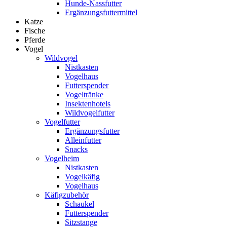
Hunde-Nassfutter
Ergänzungsfuttermittel
Katze
Fische
Pferde
Vogel
Wildvogel
Nistkasten
Vogelhaus
Futterspender
Vogeltränke
Insektenhotels
Wildvogelfutter
Vogelfutter
Ergänzungsfutter
Alleinfutter
Snacks
Vogelheim
Nistkasten
Vogelkäfig
Vogelhaus
Käfigzubehör
Schaukel
Futterspender
Sitzstange