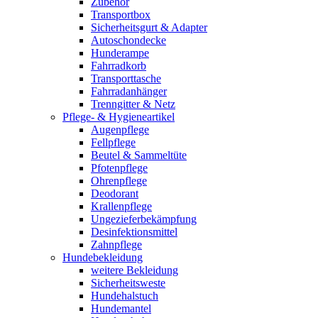
Zubehör
Transportbox
Sicherheitsgurt & Adapter
Autoschondecke
Hunderampe
Fahrradkorb
Transporttasche
Fahrradanhänger
Trenngitter & Netz
Pflege- & Hygieneartikel
Augenpflege
Fellpflege
Beutel & Sammeltüte
Pfotenpflege
Ohrenpflege
Deodorant
Krallenpflege
Ungezieferbekämpfung
Desinfektionsmittel
Zahnpflege
Hundebekleidung
weitere Bekleidung
Sicherheitsweste
Hundehalstuch
Hundemantel