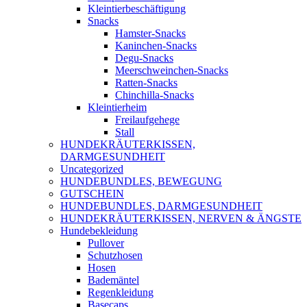
Kleintierbeschäftigung
Snacks
Hamster-Snacks
Kaninchen-Snacks
Degu-Snacks
Meerschweinchen-Snacks
Ratten-Snacks
Chinchilla-Snacks
Kleintierheim
Freilaufgehege
Stall
HUNDEKRÄUTERKISSEN,
DARMGESUNDHEIT
Uncategorized
HUNDEBUNDLES, BEWEGUNG
GUTSCHEIN
HUNDEBUNDLES, DARMGESUNDHEIT
HUNDEKRÄUTERKISSEN, NERVEN & ÄNGSTE
Hundebekleidung
Pullover
Schutzhosen
Hosen
Bademäntel
Regenkleidung
Basecaps