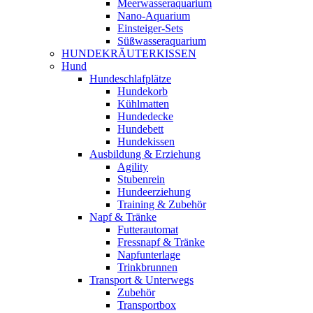
Meerwasseraquarium
Nano-Aquarium
Einsteiger-Sets
Süßwasseraquarium
HUNDEKRÄUTERKISSEN
Hund
Hundeschlafplätze
Hundekorb
Kühlmatten
Hundedecke
Hundebett
Hundekissen
Ausbildung & Erziehung
Agility
Stubenrein
Hundeerziehung
Training & Zubehör
Napf & Tränke
Futterautomat
Fressnapf & Tränke
Napfunterlage
Trinkbrunnen
Transport & Unterwegs
Zubehör
Transportbox