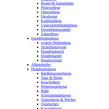
Beutel & Sammeltüte
Pfotenpflege
Ohrenpflege
Deodorant
Krallenpflege
Ungezieferbekämpfung
Desinfektionsmittel
Zahnpflege
Hundebekleidung
weitere Bekleidung
Sicherheitsweste
Hundehalstuch
Hundemantel
Hundeschuhe
Alltagshelfer
Hundespielzeug
Intelligenzspielzeug
Taue & Ringe
Kuscheltiere
Welpenspielzeug
Bälle
Schwimmspielzeug
Apportieren & Werfen
Quietschies
Kauspielzeug