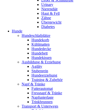
Leber & Schilddrüse
Urinary
Nierendiät
Haut & Fell
Zähne
Übergewicht
Diabetes
Hunde
Hundeschlafplätze
Hundekorb
Kühlmatten
Hundedecke
Hundebett
Hundekissen
Ausbildung & Erziehung
Agility
Stubenrein
Hundeerziehung
Training & Zubehör
Napf & Tränke
Futterautomat
Fressnapf & Tränke
Napfunterlage
Trinkbrunnen
Transport & Unterwegs