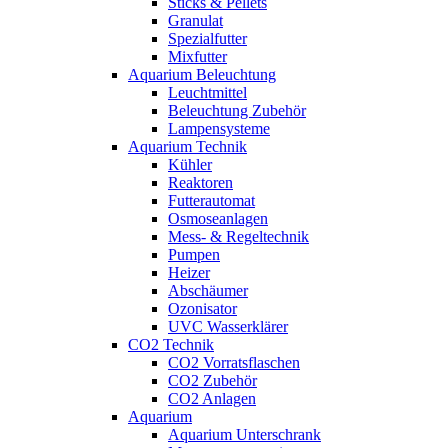
Sticks & Pellets
Granulat
Spezialfutter
Mixfutter
Aquarium Beleuchtung
Leuchtmittel
Beleuchtung Zubehör
Lampensysteme
Aquarium Technik
Kühler
Reaktoren
Futterautomat
Osmoseanlagen
Mess- & Regeltechnik
Pumpen
Heizer
Abschäumer
Ozonisator
UVC Wasserklärer
CO2 Technik
CO2 Vorratsflaschen
CO2 Zubehör
CO2 Anlagen
Aquarium
Aquarium Unterschrank