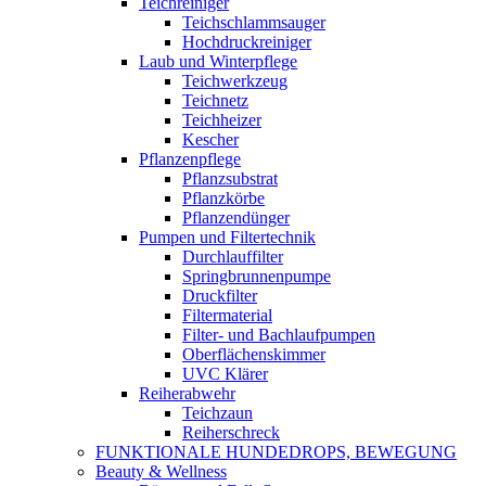
Teichreiniger
Teichschlammsauger
Hochdruckreiniger
Laub und Winterpflege
Teichwerkzeug
Teichnetz
Teichheizer
Kescher
Pflanzenpflege
Pflanzsubstrat
Pflanzkörbe
Pflanzendünger
Pumpen und Filtertechnik
Durchlauffilter
Springbrunnenpumpe
Druckfilter
Filtermaterial
Filter- und Bachlaufpumpen
Oberflächenskimmer
UVC Klärer
Reiherabwehr
Teichzaun
Reiherschreck
FUNKTIONALE HUNDEDROPS, BEWEGUNG
Beauty & Wellness