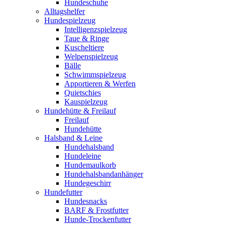
Hundeschuhe
Alltagshelfer
Hundespielzeug
Intelligenzspielzeug
Taue & Ringe
Kuscheltiere
Welpenspielzeug
Bälle
Schwimmspielzeug
Apportieren & Werfen
Quietschies
Kauspielzeug
Hundehütte & Freilauf
Freilauf
Hundehütte
Halsband & Leine
Hundehalsband
Hundeleine
Hundemaulkorb
Hundehalsbandanhänger
Hundegeschirr
Hundefutter
Hundesnacks
BARF & Frostfutter
Hunde-Trockenfutter