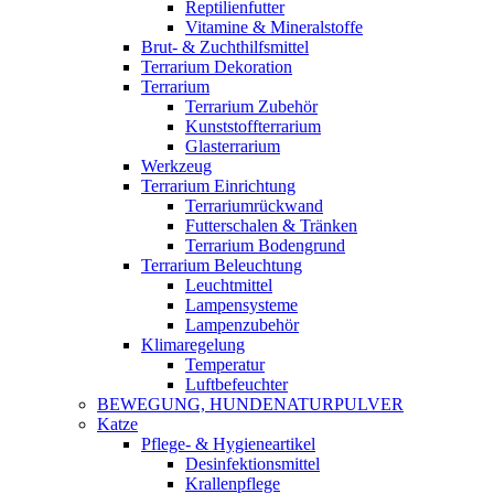
Reptilienfutter
Vitamine & Mineralstoffe
Brut- & Zuchthilfsmittel
Terrarium Dekoration
Terrarium
Terrarium Zubehör
Kunststoffterrarium
Glasterrarium
Werkzeug
Terrarium Einrichtung
Terrariumrückwand
Futterschalen & Tränken
Terrarium Bodengrund
Terrarium Beleuchtung
Leuchtmittel
Lampensysteme
Lampenzubehör
Klimaregelung
Temperatur
Luftbefeuchter
BEWEGUNG, HUNDENATURPULVER
Katze
Pflege- & Hygieneartikel
Desinfektionsmittel
Krallenpflege