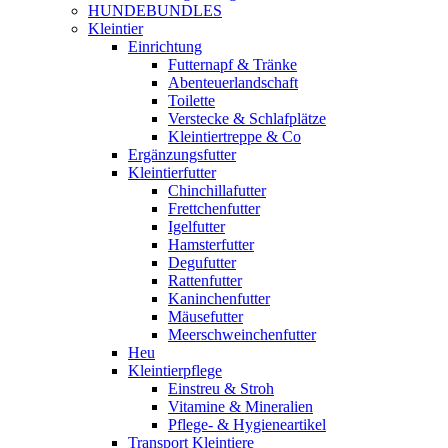
HUNDEBUNDLES
Kleintier
Einrichtung
Futternapf & Tränke
Abenteuerlandschaft
Toilette
Verstecke & Schlafplätze
Kleintiertreppe & Co
Ergänzungsfutter
Kleintierfutter
Chinchillafutter
Frettchenfutter
Igelfutter
Hamsterfutter
Degufutter
Rattenfutter
Kaninchenfutter
Mäusefutter
Meerschweinchenfutter
Heu
Kleintierpflege
Einstreu & Stroh
Vitamine & Mineralien
Pflege- & Hygieneartikel
Transport Kleintiere