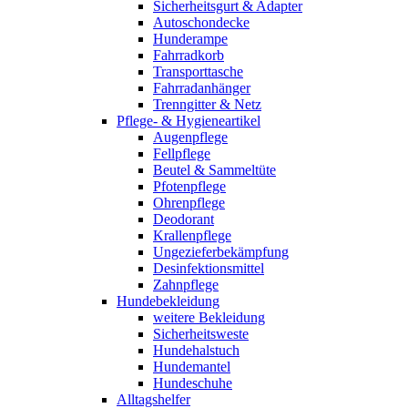
Sicherheitsgurt & Adapter
Autoschondecke
Hunderampe
Fahrradkorb
Transporttasche
Fahrradanhänger
Trenngitter & Netz
Pflege- & Hygieneartikel
Augenpflege
Fellpflege
Beutel & Sammeltüte
Pfotenpflege
Ohrenpflege
Deodorant
Krallenpflege
Ungezieferbekämpfung
Desinfektionsmittel
Zahnpflege
Hundebekleidung
weitere Bekleidung
Sicherheitsweste
Hundehalstuch
Hundemantel
Hundeschuhe
Alltagshelfer