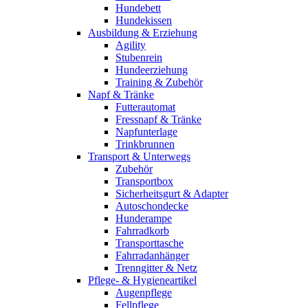
Hundebett
Hundekissen
Ausbildung & Erziehung
Agility
Stubenrein
Hundeerziehung
Training & Zubehör
Napf & Tränke
Futterautomat
Fressnapf & Tränke
Napfunterlage
Trinkbrunnen
Transport & Unterwegs
Zubehör
Transportbox
Sicherheitsgurt & Adapter
Autoschondecke
Hunderampe
Fahrradkorb
Transporttasche
Fahrradanhänger
Trenngitter & Netz
Pflege- & Hygieneartikel
Augenpflege
Fellpflege