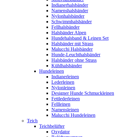
Indianerhalsbänder
Namenshalsbänder
Nylonhalsbänder
Schwimmhalsbänder
Fellhalsbänder
Halsbänder Alpen
Hundehalsband & Leinen Set
Halsbänder mit Strass
Malucchi Halsbänder
Hunde-Leuchthalsbänder
Halsbänder ohne Strass
Kühlhalsbänder
Hundeleinen
Indianerleinen
Lederleinen
Nylonleinen
Designer Hunde Schmuckleinen
Fettlederleinen
Fellleinen
Namensleinen
Malucchi Hundeleinen
Teich
Teichbelüfter
Oxydator