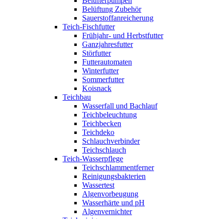
Belüfterpumpen
Belüftung Zubehör
Sauerstoffanreicherung
Teich-Fischfutter
Frühjahr- und Herbstfutter
Ganzjahresfutter
Störfutter
Futterautomaten
Winterfutter
Sommerfutter
Koisnack
Teichbau
Wasserfall und Bachlauf
Teichbeleuchtung
Teichbecken
Teichdeko
Schlauchverbinder
Teichschlauch
Teich-Wasserpflege
Teichschlammentferner
Reinigungsbakterien
Wassertest
Algenvorbeugung
Wasserhärte und pH
Algenvernichter