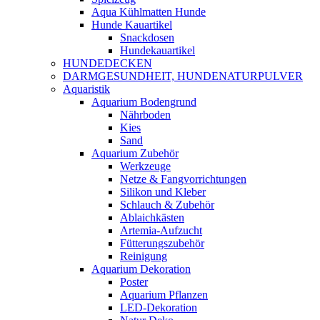
Aqua Kühlmatten Hunde
Hunde Kauartikel
Snackdosen
Hundekauartikel
HUNDEDECKEN
DARMGESUNDHEIT, HUNDENATURPULVER
Aquaristik
Aquarium Bodengrund
Nährboden
Kies
Sand
Aquarium Zubehör
Werkzeuge
Netze & Fangvorrichtungen
Silikon und Kleber
Schlauch & Zubehör
Ablaichkästen
Artemia-Aufzucht
Fütterungszubehör
Reinigung
Aquarium Dekoration
Poster
Aquarium Pflanzen
LED-Dekoration