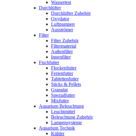
Wassertest
Durchlüfter
Durchlüfter Zubehör
Oxydator
Luftpumpen
Ausströmer
Filter
Filter Zubehör
Filtermaterial
Außenfilter
Innenfilter
Fischfutter
Flockenfutter
Ferienfutter
Tablettenfutter
Sticks & Pellets
Granulat
Spezialfutter
Mixfutter
Aquarium Beleuchtung
Leuchtmittel
Beleuchtung Zubehör
Lampensysteme
Aquarium Technik
Kühler