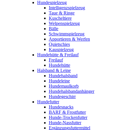
Hundespielzeug
Intelligenzspielzeug
Taue & Ringe
Kuscheltiere
Welpenspielzeug
Bälle
Schwimmspielzeug
Apportieren & Werfen
Quietschies
Kauspielzeug
Hundehütte & Freilauf
Freilauf
Hundehütte
Halsband & Leine
Hundehalsband
Hundeleine
Hundemaulkorb
Hundehalsbandanhänger
Hundegeschirr
Hundefutter
Hundesnacks
BARF & Frostfutter
Hunde-Trockenfutter
Hunde-Nassfutter
Ergänzungsfuttermittel