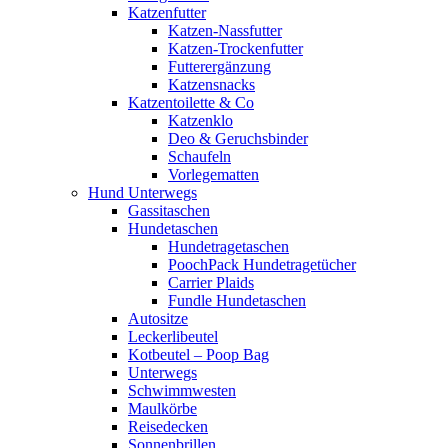
Katzenfutter
Katzen-Nassfutter
Katzen-Trockenfutter
Futterergänzung
Katzensnacks
Katzentoilette & Co
Katzenklo
Deo & Geruchsbinder
Schaufeln
Vorlegematten
Hund Unterwegs
Gassitaschen
Hundetaschen
Hundetragetaschen
PoochPack Hundetragetücher
Carrier Plaids
Fundle Hundetaschen
Autositze
Leckerlibeutel
Kotbeutel – Poop Bag
Unterwegs
Schwimmwesten
Maulkörbe
Reisedecken
Sonnenbrillen