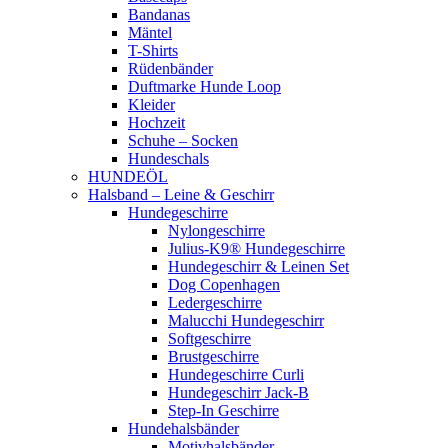
Bandanas
Mäntel
T-Shirts
Rüdenbänder
Duftmarke Hunde Loop
Kleider
Hochzeit
Schuhe – Socken
Hundeschals
HUNDEÖL
Halsband – Leine & Geschirr
Hundegeschirre
Nylongeschirre
Julius-K9® Hundegeschirre
Hundegeschirr & Leinen Set
Dog Copenhagen
Ledergeschirre
Malucchi Hundegeschirr
Softgeschirre
Brustgeschirre
Hundegeschirre Curli
Hundegeschirr Jack-B
Step-In Geschirre
Hundehalsbänder
Motivhalsbänder