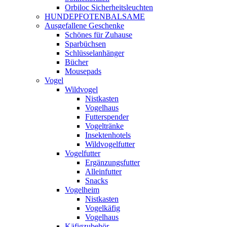
Orbiloc Sicherheitsleuchten
HUNDEPFOTENBALSAME
Ausgefallene Geschenke
Schönes für Zuhause
Sparbüchsen
Schlüsselanhänger
Bücher
Mousepads
Vogel
Wildvogel
Nistkasten
Vogelhaus
Futterspender
Vogeltränke
Insektenhotels
Wildvogelfutter
Vogelfutter
Ergänzungsfutter
Alleinfutter
Snacks
Vogelheim
Nistkasten
Vogelkäfig
Vogelhaus
Käfigzubehör