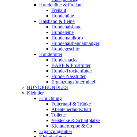
Hundehütte & Freilauf
Freilauf
Hundehütte
Halsband & Leine
Hundehalsband
Hundeleine
Hundemaulkorb
Hundehalsbandanhänger
Hundegeschirr
Hundefutter
Hundesnacks
BARF & Frostfutter
Hunde-Trockenfutter
Hunde-Nassfutter
Ergänzungsfuttermittel
HUNDEBUNDLES
Kleintier
Einrichtung
Futternapf & Tränke
Abenteuerlandschaft
Toilette
Verstecke & Schlafplätze
Kleintiertreppe & Co
Ergänzungsfutter
Kleintierfutter