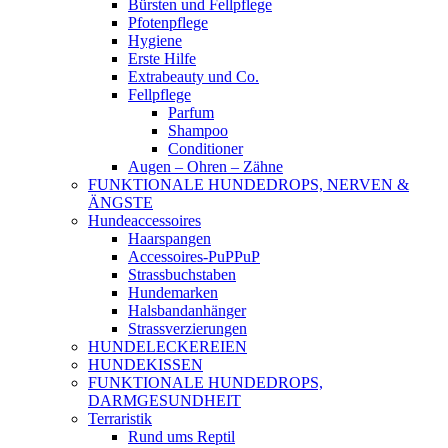
Bürsten und Fellpflege
Pfotenpflege
Hygiene
Erste Hilfe
Extrabeauty und Co.
Fellpflege
Parfum
Shampoo
Conditioner
Augen – Ohren – Zähne
FUNKTIONALE HUNDEDROPS, NERVEN &
ÄNGSTE
Hundeaccessoires
Haarspangen
Accessoires-PuPPuP
Strassbuchstaben
Hundemarken
Halsbandanhänger
Strassverzierungen
HUNDELECKEREIEN
HUNDEKISSEN
FUNKTIONALE HUNDEDROPS,
DARMGESUNDHEIT
Terraristik
Rund ums Reptil