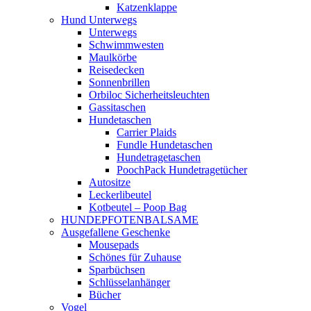
Katzenklappe
Hund Unterwegs
Unterwegs
Schwimmwesten
Maulkörbe
Reisedecken
Sonnenbrillen
Orbiloc Sicherheitsleuchten
Gassitaschen
Hundetaschen
Carrier Plaids
Fundle Hundetaschen
Hundetragetaschen
PoochPack Hundetragetücher
Autositze
Leckerlibeutel
Kotbeutel – Poop Bag
HUNDEPFOTENBALSAME
Ausgefallene Geschenke
Mousepads
Schönes für Zuhause
Sparbüchsen
Schlüsselanhänger
Bücher
Vogel