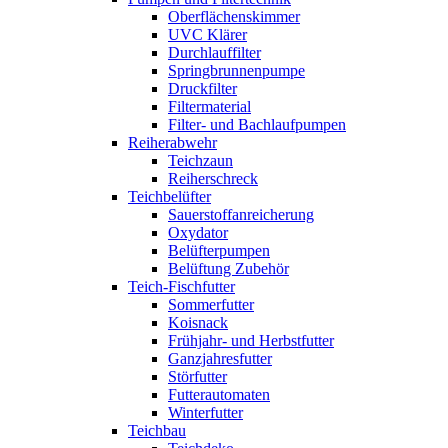
Oberflächenskimmer
UVC Klärer
Durchlauffilter
Springbrunnenpumpe
Druckfilter
Filtermaterial
Filter- und Bachlaufpumpen
Reiherabwehr
Teichzaun
Reiherschreck
Teichbelüfter
Sauerstoffanreicherung
Oxydator
Belüfterpumpen
Belüftung Zubehör
Teich-Fischfutter
Sommerfutter
Koisnack
Frühjahr- und Herbstfutter
Ganzjahresfutter
Störfutter
Futterautomaten
Winterfutter
Teichbau