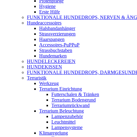
Pfotenpflege
Hygiene
Erste Hilfe
FUNKTIONALE HUNDEDROPS, NERVEN & ÄNG
Hundeaccessoires
Halsbandanhänger
Strassverzierungen
Haarspangen
Accessoires-PuPPuP
Strassbuchstaben
Hundemarken
HUNDELECKEREIEN
HUNDEKISSEN
FUNKTIONALE HUNDEDROPS, DARMGESUND
Terraristik
Werkzeug
Terrarium Einrichtung
Futterschalen & Tränken
Terrarium Bodengrund
Terrariumrückwand
Terrarium Beleuchtung
Lampenzubehör
Leuchtmittel
Lampensysteme
Klimaregelung