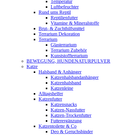
Temperatur
Luftbefeuchter
Rund ums Reptil
Reptilienfutter
Vitamine & Mineralstoffe
Brut- & Zuchthilfsmittel
Terrarium Dekoration
Terrarium
Glasterrarium
Terrarium Zubehör
Kunststoffterrarium
BEWEGUNG, HUNDENATURPULVER
Katze
Halsband & Anhänger
Katzenhalsbandanhänger
Katzenhalsband
Katzenleine
Alltagshelfer
Katzenfutter
Katzensnacks
Katzen-Nassfutter
Katzen-Trockenfutter
Futterergänzung
Katzentoilette & Co
Deo & Geruchsbinder