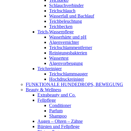
Teichdeko
Schlauchverbinder
Teichschlauch
Wasserfall und Bachlauf
Teichbeleuchtung
Teichbecken
Teich-Wasserpflege
Wasserhärte und pH
Algenvernichter
Teichschlammentferner
Reinigungsbakterien
Wassertest
Algenvorbeugung
Teichreiniger
Teichschlammsauger
Hochdruckreiniger
FUNKTIONALE HUNDEDROPS, BEWEGUNG
Beauty & Wellness
Extrabeauty und Co.
Fellpflege
Conditioner
Parfum
Shampoo
Augen – Ohren – Zähne
Bürsten und Fellpflege