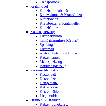
Transportbox
Kratzmöbel
Kratzbaumzubehör
Kratzstämme & Kratzsäulen
Kratztonnen
Kratzbretter & Kratzwellen
Kratzbäume
Katzenspielzeug
Futterlabyrinth
mit Katzenminze (Catnip)
Spielangeln
Futterball
weitere Katzenspielzeuge
Katzentunnel
Mausspielzeug
Baldrianspielzeug
Katzenschlafplätze
Katzenbett
Katzendecke
Hängematte
Katzenkissen
Katzenhöhle
Liegemulde
Drinnen & Draußen
Katzen-Schutznetz