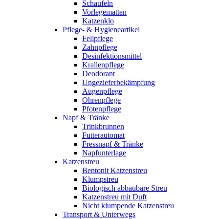
Schaufeln
Vorlegematten
Katzenklo
Pflege- & Hygieneartikel
Fellpflege
Zahnpflege
Desinfektionsmittel
Krallenpflege
Deodorant
Ungezieferbekämpfung
Augenpflege
Ohrenpflege
Pfotenpflege
Napf & Tränke
Trinkbrunnen
Futterautomat
Fressnapf & Tränke
Napfunterlage
Katzenstreu
Bentonit Katzenstreu
Klumpstreu
Biologisch abbaubare Streu
Katzenstreu mit Duft
Nicht klumpende Katzenstreu
Transport & Unterwegs