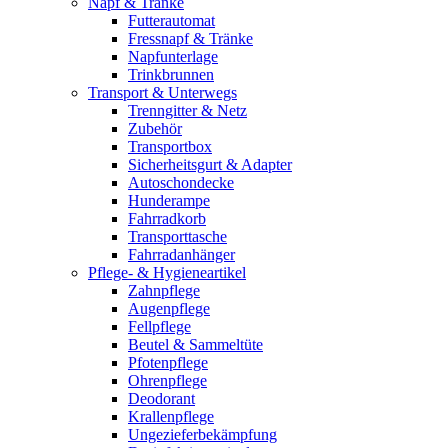
Napf & Tränke
Futterautomat
Fressnapf & Tränke
Napfunterlage
Trinkbrunnen
Transport & Unterwegs
Trenngitter & Netz
Zubehör
Transportbox
Sicherheitsgurt & Adapter
Autoschondecke
Hunderampe
Fahrradkorb
Transporttasche
Fahrradanhänger
Pflege- & Hygieneartikel
Zahnpflege
Augenpflege
Fellpflege
Beutel & Sammeltüte
Pfotenpflege
Ohrenpflege
Deodorant
Krallenpflege
Ungezieferbekämpfung