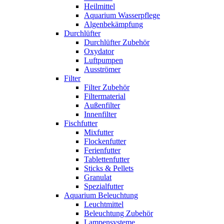
Heilmittel
Aquarium Wasserpflege
Algenbekämpfung
Durchlüfter
Durchlüfter Zubehör
Oxydator
Luftpumpen
Ausströmer
Filter
Filter Zubehör
Filtermaterial
Außenfilter
Innenfilter
Fischfutter
Mixfutter
Flockenfutter
Ferienfutter
Tablettenfutter
Sticks & Pellets
Granulat
Spezialfutter
Aquarium Beleuchtung
Leuchtmittel
Beleuchtung Zubehör
Lampensysteme