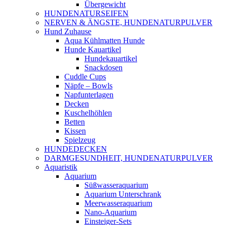
Übergewicht
HUNDENATURSEIFEN
NERVEN & ÄNGSTE, HUNDENATURPULVER
Hund Zuhause
Aqua Kühlmatten Hunde
Hunde Kauartikel
Hundekauartikel
Snackdosen
Cuddle Cups
Näpfe – Bowls
Napfunterlagen
Decken
Kuschelhöhlen
Betten
Kissen
Spielzeug
HUNDEDECKEN
DARMGESUNDHEIT, HUNDENATURPULVER
Aquaristik
Aquarium
Süßwasseraquarium
Aquarium Unterschrank
Meerwasseraquarium
Nano-Aquarium
Einsteiger-Sets