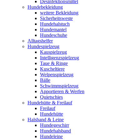
Desinfektionsmittel
Hundebekleidung
weitere Bekleidung
Sicherheitsweste
Hundehalstuch
Hundemantel
Hundeschuhe
Alltagshelfer
Hundespielzeug
Kauspielzeug
Intelligenzspielzeug
Taue & Ringe
Kuscheltiere
Welpenspielzeug
Bälle
Schwimmspielzeug
Apportieren & Werfen
Quietschies
Hundehütte & Freilauf
Freilauf
Hundehütte
Halsband & Leine
Hundegeschirr
Hundehalsband
Hundeleine