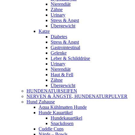
Nierendiät
Zähne
Urinary
Stress & Angst
Übergewicht
Katze
Diabetes
Stress & Angst
Gastrointestinal
Gelenke
Leber & Schilddrüse
Urinary
Nierendiät
Haut & Fell
Zähne
Übergewicht
HUNDENATURSEIFEN
NERVEN & ÄNGSTE, HUNDENATURPULVER
Hund Zuhause
Aqua Kühlmatten Hunde
Hunde Kauartikel
Hundekauartikel
Snackdosen
Cuddle Cups
Näpfe – Bowls