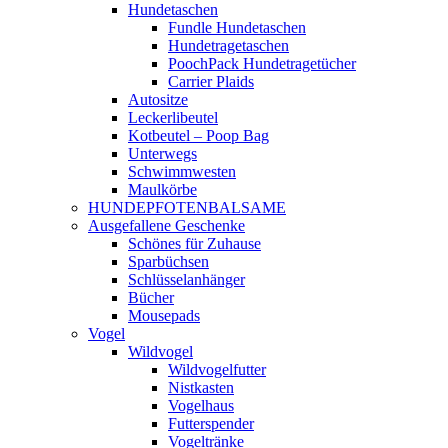
Hundetaschen
Fundle Hundetaschen
Hundetragetaschen
PoochPack Hundetragetücher
Carrier Plaids
Autositze
Leckerlibeutel
Kotbeutel – Poop Bag
Unterwegs
Schwimmwesten
Maulkörbe
HUNDEPFOTENBALSAME
Ausgefallene Geschenke
Schönes für Zuhause
Sparbüchsen
Schlüsselanhänger
Bücher
Mousepads
Vogel
Wildvogel
Wildvogelfutter
Nistkasten
Vogelhaus
Futterspender
Vogeltränke