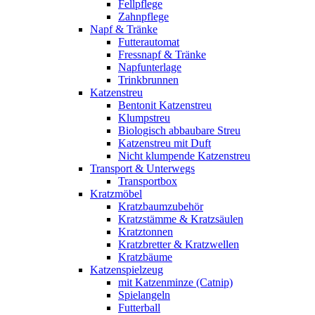
Fellpflege
Zahnpflege
Napf & Tränke
Futterautomat
Fressnapf & Tränke
Napfunterlage
Trinkbrunnen
Katzenstreu
Bentonit Katzenstreu
Klumpstreu
Biologisch abbaubare Streu
Katzenstreu mit Duft
Nicht klumpende Katzenstreu
Transport & Unterwegs
Transportbox
Kratzmöbel
Kratzbaumzubehör
Kratzstämme & Kratzsäulen
Kratztonnen
Kratzbretter & Kratzwellen
Kratzbäume
Katzenspielzeug
mit Katzenminze (Catnip)
Spielangeln
Futterball