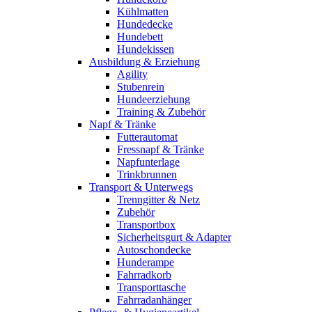
Kühlmatten
Hundedecke
Hundebett
Hundekissen
Ausbildung & Erziehung
Agility
Stubenrein
Hundeerziehung
Training & Zubehör
Napf & Tränke
Futterautomat
Fressnapf & Tränke
Napfunterlage
Trinkbrunnen
Transport & Unterwegs
Trenngitter & Netz
Zubehör
Transportbox
Sicherheitsgurt & Adapter
Autoschondecke
Hunderampe
Fahrradkorb
Transporttasche
Fahrradanhänger