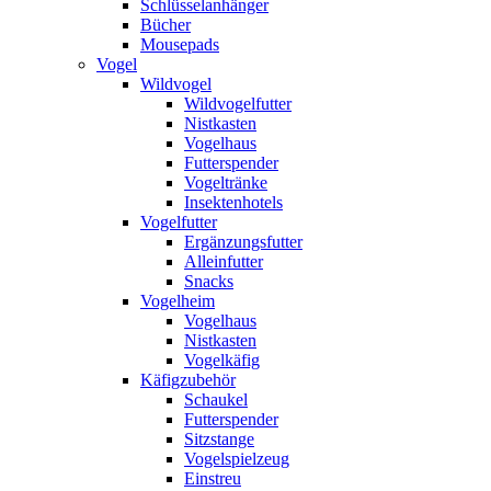
Schlüsselanhänger
Bücher
Mousepads
Vogel
Wildvogel
Wildvogelfutter
Nistkasten
Vogelhaus
Futterspender
Vogeltränke
Insektenhotels
Vogelfutter
Ergänzungsfutter
Alleinfutter
Snacks
Vogelheim
Vogelhaus
Nistkasten
Vogelkäfig
Käfigzubehör
Schaukel
Futterspender
Sitzstange
Vogelspielzeug
Einstreu