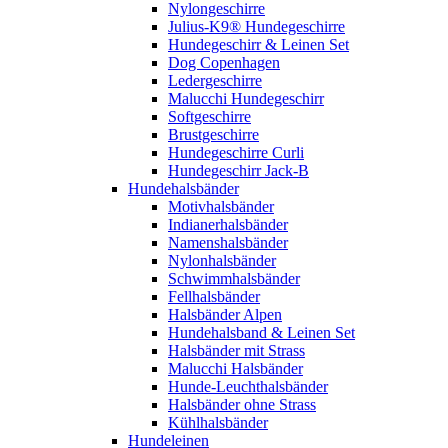
Nylongeschirre
Julius-K9® Hundegeschirre
Hundegeschirr & Leinen Set
Dog Copenhagen
Ledergeschirre
Malucchi Hundegeschirr
Softgeschirre
Brustgeschirre
Hundegeschirre Curli
Hundegeschirr Jack-B
Hundehalsbänder
Motivhalsbänder
Indianerhalsbänder
Namenshalsbänder
Nylonhalsbänder
Schwimmhalsbänder
Fellhalsbänder
Halsbänder Alpen
Hundehalsband & Leinen Set
Halsbänder mit Strass
Malucchi Halsbänder
Hunde-Leuchthalsbänder
Halsbänder ohne Strass
Kühlhalsbänder
Hundeleinen