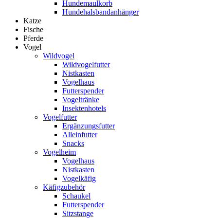
Hundemaulkorb
Hundehalsbandanhänger
Katze
Fische
Pferde
Vogel
Wildvogel
Wildvogelfutter
Nistkasten
Vogelhaus
Futterspender
Vogeltränke
Insektenhotels
Vogelfutter
Ergänzungsfutter
Alleinfutter
Snacks
Vogelheim
Vogelhaus
Nistkasten
Vogelkäfig
Käfigzubehör
Schaukel
Futterspender
Sitzstange