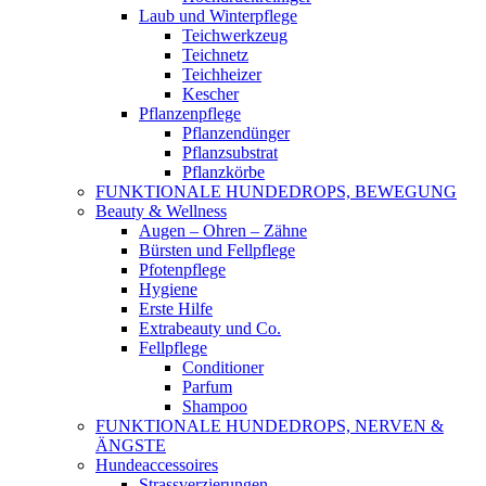
Laub und Winterpflege
Teichwerkzeug
Teichnetz
Teichheizer
Kescher
Pflanzenpflege
Pflanzendünger
Pflanzsubstrat
Pflanzkörbe
FUNKTIONALE HUNDEDROPS, BEWEGUNG
Beauty & Wellness
Augen – Ohren – Zähne
Bürsten und Fellpflege
Pfotenpflege
Hygiene
Erste Hilfe
Extrabeauty und Co.
Fellpflege
Conditioner
Parfum
Shampoo
FUNKTIONALE HUNDEDROPS, NERVEN &
ÄNGSTE
Hundeaccessoires
Strassverzierungen