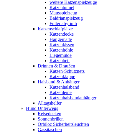
weitere Katzenspielzeuge
Katzentunnel
Mausspielzeug
Baldrianspielzeug
Futterlabyrinth
Katzenschlafplätze
Katzendecke
Hängematte
Katzenkissen
Katzenhöhle
Liegemulde
Katzenbett
Drinnen & Draußen
Katzen-Schutznetz
Katzenklappe
Halsband & Anhänger
Katzenhalsband
Katzenleine
Katzenhalsbandanhänger
Alltagshelfer
Hund Unterwegs
Reisedecken
Sonnenbrillen
Orbiloc Sicherheitsleuchten
Gassitaschen