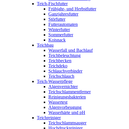
Teich-Fischfutter
Frühjahr- und Herbstfutter
Ganzjahresfutter
Störfutter
Futterautomaten
Winterfutter
Sommerfutter
Koisnack
Teichbau
Wasserfall und Bachlauf
Teichbeleuchtung
Teichbecken
Teichdeko
Schlauchverbinder
Teichschlauch
Teich-Wasserpflege
Algenvernichter
Teichschlammentferner
Reinigungsbakterien
Wassertest
Algenvorbeugung
Wasserhärte und pH
Teichreiniger
Teichschlammsauger
Hochdruckreiniger