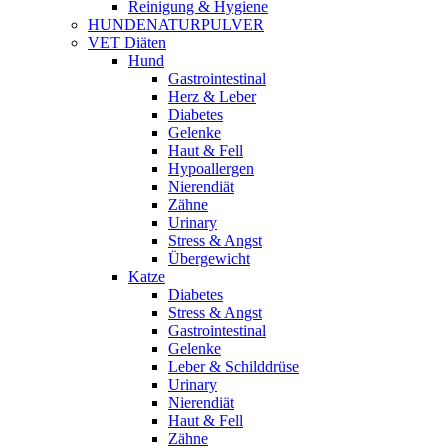
Reinigung & Hygiene
HUNDENATURPULVER
VET Diäten
Hund
Gastrointestinal
Herz & Leber
Diabetes
Gelenke
Haut & Fell
Hypoallergen
Nierendiät
Zähne
Urinary
Stress & Angst
Übergewicht
Katze
Diabetes
Stress & Angst
Gastrointestinal
Gelenke
Leber & Schilddrüse
Urinary
Nierendiät
Haut & Fell
Zähne