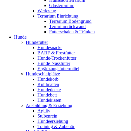
Kunststoffterrarium
Glasterrarium
Werkzeug
Terrarium Einrichtung
Terrarium Bodengrund
Terrariumrückwand
Futterschalen & Tränken
Hunde
Hundefutter
Hundesnacks
BARF & Frostfutter
Hunde-Trockenfutter
Hunde-Nassfutter
Ergänzungsfuttermittel
Hundeschlafplätze
Hundekorb
Kühlmatten
Hundedecke
Hundebett
Hundekissen
Ausbildung & Erziehung
Agility
Stubenrein
Hundeerziehung
Training & Zubehör