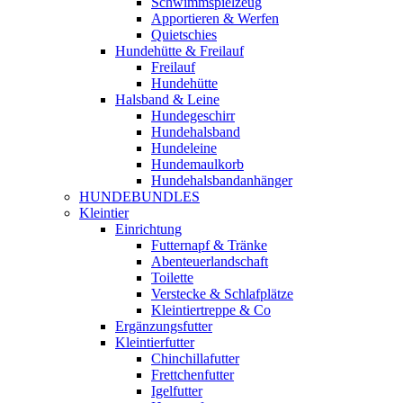
Schwimmspielzeug
Apportieren & Werfen
Quietschies
Hundehütte & Freilauf
Freilauf
Hundehütte
Halsband & Leine
Hundegeschirr
Hundehalsband
Hundeleine
Hundemaulkorb
Hundehalsbandanhänger
HUNDEBUNDLES
Kleintier
Einrichtung
Futternapf & Tränke
Abenteuerlandschaft
Toilette
Verstecke & Schlafplätze
Kleintiertreppe & Co
Ergänzungsfutter
Kleintierfutter
Chinchillafutter
Frettchenfutter
Igelfutter