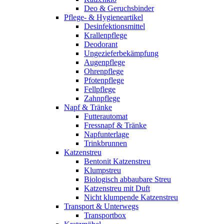
Deo & Geruchsbinder
Pflege- & Hygieneartikel
Desinfektionsmittel
Krallenpflege
Deodorant
Ungezieferbekämpfung
Augenpflege
Ohrenpflege
Pfotenpflege
Fellpflege
Zahnpflege
Napf & Tränke
Futterautomat
Fressnapf & Tränke
Napfunterlage
Trinkbrunnen
Katzenstreu
Bentonit Katzenstreu
Klumpstreu
Biologisch abbaubare Streu
Katzenstreu mit Duft
Nicht klumpende Katzenstreu
Transport & Unterwegs
Transportbox