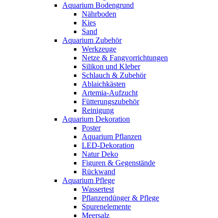
Aquarium Bodengrund
Nährboden
Kies
Sand
Aquarium Zubehör
Werkzeuge
Netze & Fangvorrichtungen
Silikon und Kleber
Schlauch & Zubehör
Ablaichkästen
Artemia-Aufzucht
Fütterungszubehör
Reinigung
Aquarium Dekoration
Poster
Aquarium Pflanzen
LED-Dekoration
Natur Deko
Figuren & Gegenstände
Rückwand
Aquarium Pflege
Wassertest
Pflanzendünger & Pflege
Spurenelemente
Meersalz