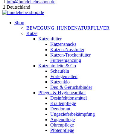
info@hundeliebe-shop.de
Deutschland
Shop
BEWEGUNG, HUNDENATURPULVER
Katze
Katzenfutter
Katzensnacks
Katzen-Nassfutter
Katzen-Trockenfutter
Futterergänzung
Katzentoilette & Co
Schaufeln
Vorlegematten
Katzenklo
Deo & Geruchsbinder
Pflege- & Hygieneartikel
Desinfektionsmittel
Krallenpflege
Deodorant
Ungezieferbekämpfung
Augenpflege
Ohrenpflege
Pfotenpflege