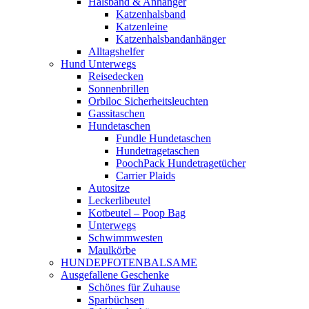
Halsband & Anhänger
Katzenhalsband
Katzenleine
Katzenhalsbandanhänger
Alltagshelfer
Hund Unterwegs
Reisedecken
Sonnenbrillen
Orbiloc Sicherheitsleuchten
Gassitaschen
Hundetaschen
Fundle Hundetaschen
Hundetragetaschen
PoochPack Hundetragetücher
Carrier Plaids
Autositze
Leckerlibeutel
Kotbeutel – Poop Bag
Unterwegs
Schwimmwesten
Maulkörbe
HUNDEPFOTENBALSAME
Ausgefallene Geschenke
Schönes für Zuhause
Sparbüchsen