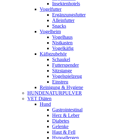
Insektenhotels
Vogelfutter
Ergänzungsfutter
Alleinfutter
Snacks
Vogelheim
Vogelhaus
Nistkasten
Vogelkäfig
Käfigzubehör
Schaukel
Futterspender
Sitzstange
Vogelspielzeug
Einstreu
Reinigung & Hygiene
HUNDENATURPULVER
VET Diäten
Hund
Gastrointestinal
Herz & Leber
Diabetes
Gelenke
Haut & Fell
Hypoallergen