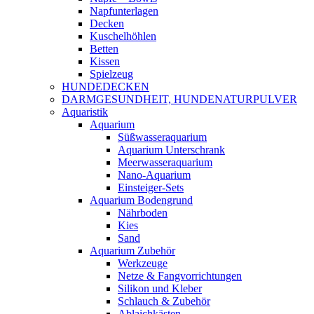
Napfunterlagen
Decken
Kuschelhöhlen
Betten
Kissen
Spielzeug
HUNDEDECKEN
DARMGESUNDHEIT, HUNDENATURPULVER
Aquaristik
Aquarium
Süßwasseraquarium
Aquarium Unterschrank
Meerwasseraquarium
Nano-Aquarium
Einsteiger-Sets
Aquarium Bodengrund
Nährboden
Kies
Sand
Aquarium Zubehör
Werkzeuge
Netze & Fangvorrichtungen
Silikon und Kleber
Schlauch & Zubehör
Ablaichkästen