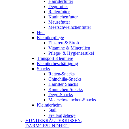
Hamsterfutter
Degufutter
Rattenfutter
Kaninchenfutter
Mäusefutter
Meerschweinchenfutter
Heu
Kleintierpflege
Einstreu & Stroh
Vitamine & Mineralien
Pflege- & Hygieneartikel
Transport Kleintiere
Kleintierbeschäftigung
Snacks
Ratten-Snacks
Chinchilla-Snacks
Hamster-Snacks
Kaninchen-Snacks
Degu-Snacks
Meerschweinchen-Snacks
Kleintierheim
Stall
Freilaufgehege
HUNDEKRÄUTERKISSEN,
DARMGESUNDHEIT