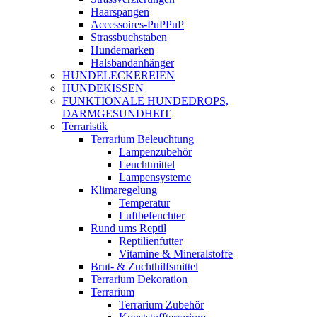
Haarspangen
Accessoires-PuPPuP
Strassbuchstaben
Hundemarken
Halsbandanhänger
HUNDELECKEREIEN
HUNDEKISSEN
FUNKTIONALE HUNDEDROPS,
DARMGESUNDHEIT
Terraristik
Terrarium Beleuchtung
Lampenzubehör
Leuchtmittel
Lampensysteme
Klimaregelung
Temperatur
Luftbefeuchter
Rund ums Reptil
Reptilienfutter
Vitamine & Mineralstoffe
Brut- & Zuchthilfsmittel
Terrarium Dekoration
Terrarium
Terrarium Zubehör