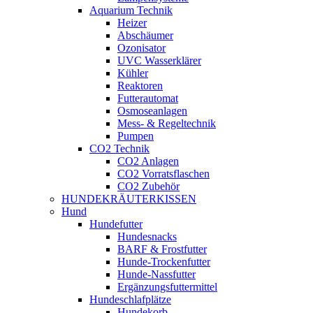
Aquarium Technik
Heizer
Abschäumer
Ozonisator
UVC Wasserklärer
Kühler
Reaktoren
Futterautomat
Osmoseanlagen
Mess- & Regeltechnik
Pumpen
CO2 Technik
CO2 Anlagen
CO2 Vorratsflaschen
CO2 Zubehör
HUNDEKRÄUTERKISSEN
Hund
Hundefutter
Hundesnacks
BARF & Frostfutter
Hunde-Trockenfutter
Hunde-Nassfutter
Ergänzungsfuttermittel
Hundeschlafplätze
Hundekorb