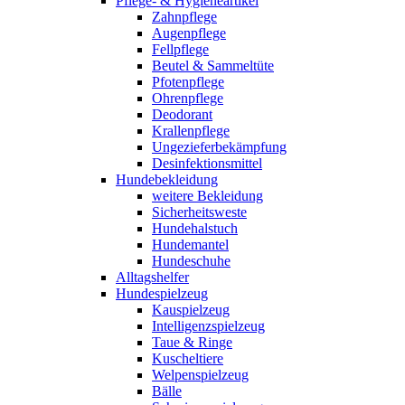
Pflege- & Hygieneartikel
Zahnpflege
Augenpflege
Fellpflege
Beutel & Sammeltüte
Pfotenpflege
Ohrenpflege
Deodorant
Krallenpflege
Ungezieferbekämpfung
Desinfektionsmittel
Hundebekleidung
weitere Bekleidung
Sicherheitsweste
Hundehalstuch
Hundemantel
Hundeschuhe
Alltagshelfer
Hundespielzeug
Kauspielzeug
Intelligenzspielzeug
Taue & Ringe
Kuscheltiere
Welpenspielzeug
Bälle