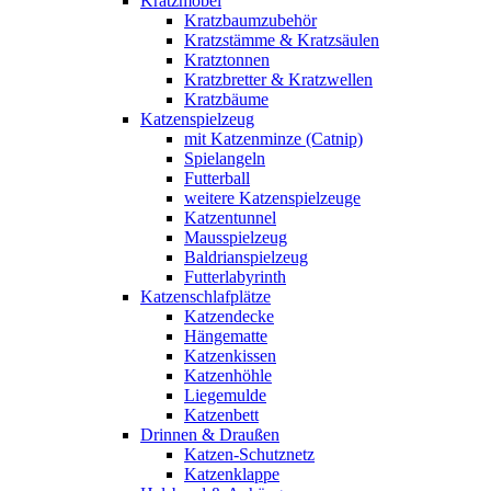
Kratzmöbel
Kratzbaumzubehör
Kratzstämme & Kratzsäulen
Kratztonnen
Kratzbretter & Kratzwellen
Kratzbäume
Katzenspielzeug
mit Katzenminze (Catnip)
Spielangeln
Futterball
weitere Katzenspielzeuge
Katzentunnel
Mausspielzeug
Baldrianspielzeug
Futterlabyrinth
Katzenschlafplätze
Katzendecke
Hängematte
Katzenkissen
Katzenhöhle
Liegemulde
Katzenbett
Drinnen & Draußen
Katzen-Schutznetz
Katzenklappe