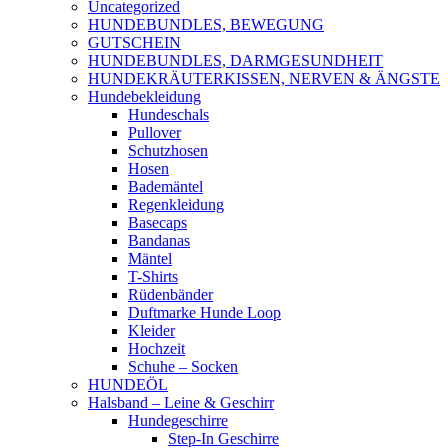
Uncategorized
HUNDEBUNDLES, BEWEGUNG
GUTSCHEIN
HUNDEBUNDLES, DARMGESUNDHEIT
HUNDEKRÄUTERKISSEN, NERVEN & ÄNGSTE
Hundebekleidung
Hundeschals
Pullover
Schutzhosen
Hosen
Bademäntel
Regenkleidung
Basecaps
Bandanas
Mäntel
T-Shirts
Rüdenbänder
Duftmarke Hunde Loop
Kleider
Hochzeit
Schuhe – Socken
HUNDEÖL
Halsband – Leine & Geschirr
Hundegeschirre
Step-In Geschirre