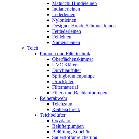
Malucchi Hundeleinen
Indianerleinen
Lederleinen
Nylonleinen
Designer Hunde Schmuckleinen
Fettlederleinen
Fellleinen
Namensleinen
Teich
Pumpen und Filtertechnik
Oberflächenskimmer
UVC Klärer
Durchlauffilter
Springbrunnenpumpe
Druckfilter
Filtermaterial
Filter- und Bachlaufpumpen
Reiherabwehr
Teichzaun
Reiherschreck
Teichbelüfter
Oxydator
Belüfterpumpen
Belüftung Zubehör
Sauerstoffanreicherung