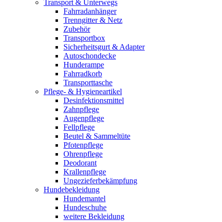
Transport & Unterwegs
Fahrradanhänger
Trenngitter & Netz
Zubehör
Transportbox
Sicherheitsgurt & Adapter
Autoschondecke
Hunderampe
Fahrradkorb
Transporttasche
Pflege- & Hygieneartikel
Desinfektionsmittel
Zahnpflege
Augenpflege
Fellpflege
Beutel & Sammeltüte
Pfotenpflege
Ohrenpflege
Deodorant
Krallenpflege
Ungezieferbekämpfung
Hundebekleidung
Hundemantel
Hundeschuhe
weitere Bekleidung