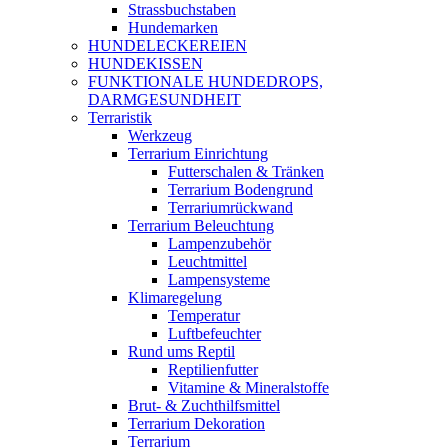
Strassbuchstaben
Hundemarken
HUNDELECKEREIEN
HUNDEKISSEN
FUNKTIONALE HUNDEDROPS,
DARMGESUNDHEIT
Terraristik
Werkzeug
Terrarium Einrichtung
Futterschalen & Tränken
Terrarium Bodengrund
Terrariumrückwand
Terrarium Beleuchtung
Lampenzubehör
Leuchtmittel
Lampensysteme
Klimaregelung
Temperatur
Luftbefeuchter
Rund ums Reptil
Reptilienfutter
Vitamine & Mineralstoffe
Brut- & Zuchthilfsmittel
Terrarium Dekoration
Terrarium