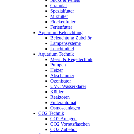
Sticks & Pellets
Granulat
Spezialfutter
Mixfutter
Flockenfutter
Ferienfutter
Aquarium Beleuchtung
Beleuchtung Zubehör
Lampensysteme
Leuchtmittel
Aquarium Technik
Mess- & Regeltechnik
Pumpen
Heizer
Abschäumer
Ozonisator
UVC Wasserklärer
Kühler
Reaktoren
Futterautomat
Osmoseanlagen
CO2 Technik
CO2 Anlagen
CO2 Vorratsflaschen
CO2 Zubehör