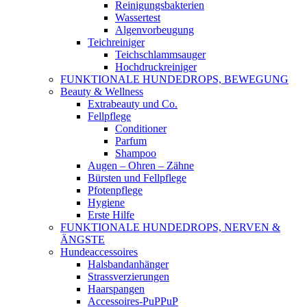
Reinigungsbakterien
Wassertest
Algenvorbeugung
Teichreiniger
Teichschlammsauger
Hochdruckreiniger
FUNKTIONALE HUNDEDROPS, BEWEGUNG
Beauty & Wellness
Extrabeauty und Co.
Fellpflege
Conditioner
Parfum
Shampoo
Augen – Ohren – Zähne
Bürsten und Fellpflege
Pfotenpflege
Hygiene
Erste Hilfe
FUNKTIONALE HUNDEDROPS, NERVEN &
ÄNGSTE
Hundeaccessoires
Halsbandanhänger
Strassverzierungen
Haarspangen
Accessoires-PuPPuP