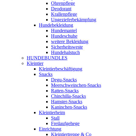
Ohrenpflege
Deodorant
Krallenpflege
Ungezieferbekämpfung
Hundebekleidung
Hundemantel
Hundeschuhe
weitere Bekleidung
Sicherheitsweste
Hundehalstuch
HUNDEBUNDLES
Kleintier
Kleintierbeschäftigung
Snacks
Degu-Snacks
Meerschweinchen-Snacks
Ratten-Snacks
Chinchilla-Snacks
Hamster-Snacks
Kaninchen-Snacks
Kleintierheim
Stall
Freilaufgehege
Einrichtung
Kleintiertreppe & Co