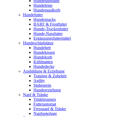
Hundehalsband
Hundeleine
Hundemaulkorb
Hundefutter
Hundesnacks
BARF & Frostfutter
Hunde-Trockenfutter
Hunde-Nassfutter
Ergänzungsfuttermittel
Hundeschlafplätze
Hundebett
Hundekissen
Hundekorb
Kühlmatten
Hundedecke
Ausbildung & Erziehung
Training & Zubehör
Agility
Stubenrein
Hundeerziehung
Napf & Tränke
Trinkbrunnen
Futterautomat
Fressnapf & Tränke
Napfunterlage