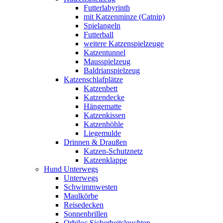
Futterlabyrinth
mit Katzenminze (Catnip)
Spielangeln
Futterball
weitere Katzenspielzeuge
Katzentunnel
Mausspielzeug
Baldrianspielzeug
Katzenschlafplätze
Katzenbett
Katzendecke
Hängematte
Katzenkissen
Katzenhöhle
Liegemulde
Drinnen & Draußen
Katzen-Schutznetz
Katzenklappe
Hund Unterwegs
Unterwegs
Schwimmwesten
Maulkörbe
Reisedecken
Sonnenbrillen
Orbiloc Sicherheitsleuchten