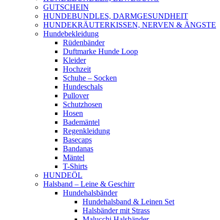
GUTSCHEIN
HUNDEBUNDLES, DARMGESUNDHEIT
HUNDEKRÄUTERKISSEN, NERVEN & ÄNGSTE
Hundebekleidung
Rüdenbänder
Duftmarke Hunde Loop
Kleider
Hochzeit
Schuhe – Socken
Hundeschals
Pullover
Schutzhosen
Hosen
Bademäntel
Regenkleidung
Basecaps
Bandanas
Mäntel
T-Shirts
HUNDEÖL
Halsband – Leine & Geschirr
Hundehalsbänder
Hundehalsband & Leinen Set
Halsbänder mit Strass
Malucchi Halsbänder