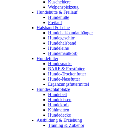
Kuscheltiere
Welpenspielzeug
Hundehütte & Freilauf
Hundehütte
Freilauf
Halsband & Leine
Hundehalsbandanhänger
Hundegeschirr
Hundehalsband
Hundeleine
Hundemaulkorb
Hundefutter
Hundesnacks
BARF & Frostfutter
Hunde-Trockenfutter
Hunde-Nassfutter
Ergänzungsfuttermittel
Hundeschlafplätze
Hundebett
Hundekissen
Hundekorb
Kühlmatten
Hundedecke
Ausbildung & Erziehung
Training & Zubehör