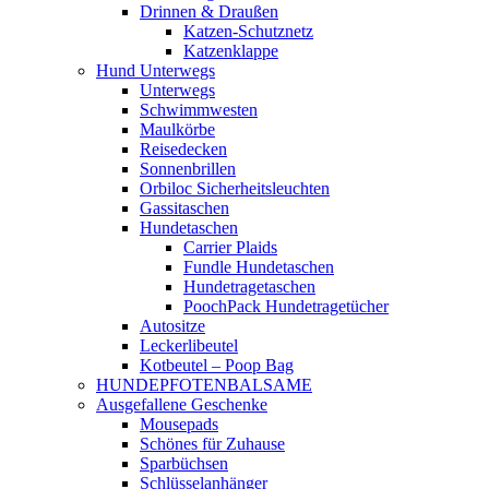
Drinnen & Draußen
Katzen-Schutznetz
Katzenklappe
Hund Unterwegs
Unterwegs
Schwimmwesten
Maulkörbe
Reisedecken
Sonnenbrillen
Orbiloc Sicherheitsleuchten
Gassitaschen
Hundetaschen
Carrier Plaids
Fundle Hundetaschen
Hundetragetaschen
PoochPack Hundetragetücher
Autositze
Leckerlibeutel
Kotbeutel – Poop Bag
HUNDEPFOTENBALSAME
Ausgefallene Geschenke
Mousepads
Schönes für Zuhause
Sparbüchsen
Schlüsselanhänger