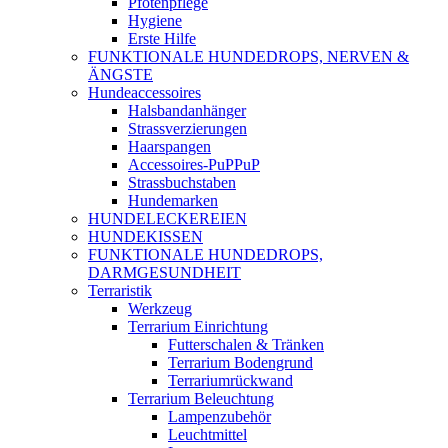
Pfotenpflege
Hygiene
Erste Hilfe
FUNKTIONALE HUNDEDROPS, NERVEN &
ÄNGSTE
Hundeaccessoires
Halsbandanhänger
Strassverzierungen
Haarspangen
Accessoires-PuPPuP
Strassbuchstaben
Hundemarken
HUNDELECKEREIEN
HUNDEKISSEN
FUNKTIONALE HUNDEDROPS,
DARMGESUNDHEIT
Terraristik
Werkzeug
Terrarium Einrichtung
Futterschalen & Tränken
Terrarium Bodengrund
Terrariumrückwand
Terrarium Beleuchtung
Lampenzubehör
Leuchtmittel