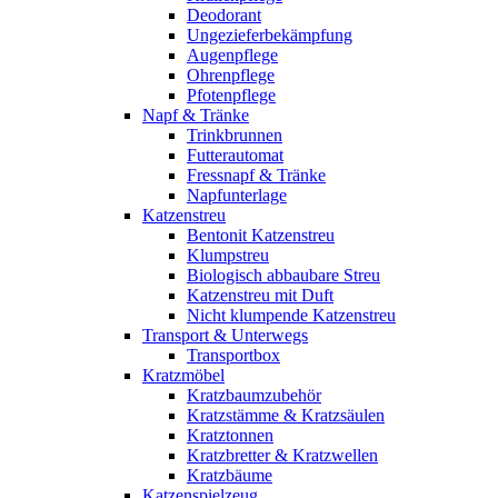
Deodorant
Ungezieferbekämpfung
Augenpflege
Ohrenpflege
Pfotenpflege
Napf & Tränke
Trinkbrunnen
Futterautomat
Fressnapf & Tränke
Napfunterlage
Katzenstreu
Bentonit Katzenstreu
Klumpstreu
Biologisch abbaubare Streu
Katzenstreu mit Duft
Nicht klumpende Katzenstreu
Transport & Unterwegs
Transportbox
Kratzmöbel
Kratzbaumzubehör
Kratzstämme & Kratzsäulen
Kratztonnen
Kratzbretter & Kratzwellen
Kratzbäume
Katzenspielzeug