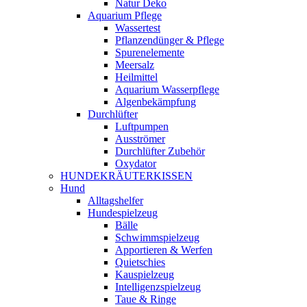
Natur Deko
Aquarium Pflege
Wassertest
Pflanzendünger & Pflege
Spurenelemente
Meersalz
Heilmittel
Aquarium Wasserpflege
Algenbekämpfung
Durchlüfter
Luftpumpen
Ausströmer
Durchlüfter Zubehör
Oxydator
HUNDEKRÄUTERKISSEN
Hund
Alltagshelfer
Hundespielzeug
Bälle
Schwimmspielzeug
Apportieren & Werfen
Quietschies
Kauspielzeug
Intelligenzspielzeug
Taue & Ringe