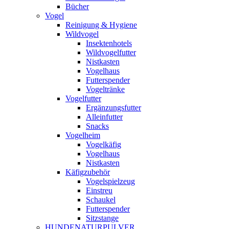
Bücher
Vogel
Reinigung & Hygiene
Wildvogel
Insektenhotels
Wildvogelfutter
Nistkasten
Vogelhaus
Futterspender
Vogeltränke
Vogelfutter
Ergänzungsfutter
Alleinfutter
Snacks
Vogelheim
Vogelkäfig
Vogelhaus
Nistkasten
Käfigzubehör
Vogelspielzeug
Einstreu
Schaukel
Futterspender
Sitzstange
HUNDENATURPULVER