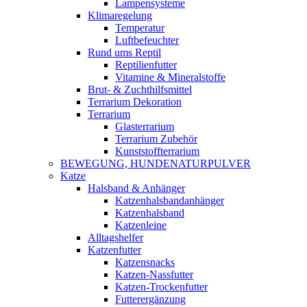
Lampensysteme
Klimaregelung
Temperatur
Luftbefeuchter
Rund ums Reptil
Reptilienfutter
Vitamine & Mineralstoffe
Brut- & Zuchthilfsmittel
Terrarium Dekoration
Terrarium
Glasterrarium
Terrarium Zubehör
Kunststoffterrarium
BEWEGUNG, HUNDENATURPULVER
Katze
Halsband & Anhänger
Katzenhalsbandanhänger
Katzenhalsband
Katzenleine
Alltagshelfer
Katzenfutter
Katzensnacks
Katzen-Nassfutter
Katzen-Trockenfutter
Futterergänzung