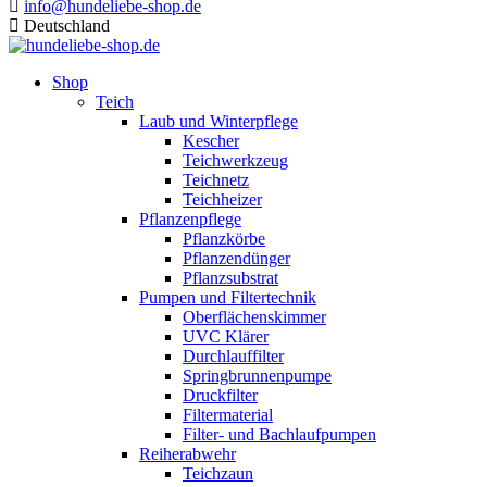
info@hundeliebe-shop.de
Deutschland
Shop
Teich
Laub und Winterpflege
Kescher
Teichwerkzeug
Teichnetz
Teichheizer
Pflanzenpflege
Pflanzkörbe
Pflanzendünger
Pflanzsubstrat
Pumpen und Filtertechnik
Oberflächenskimmer
UVC Klärer
Durchlauffilter
Springbrunnenpumpe
Druckfilter
Filtermaterial
Filter- und Bachlaufpumpen
Reiherabwehr
Teichzaun