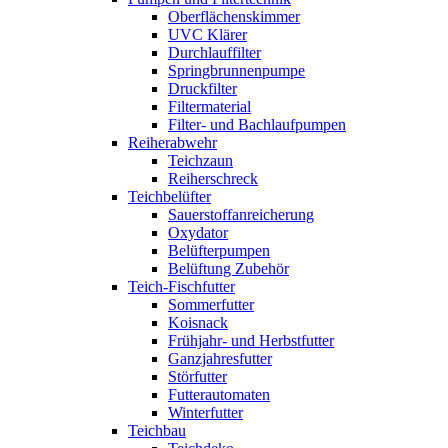
Oberflächenskimmer
UVC Klärer
Durchlauffilter
Springbrunnenpumpe
Druckfilter
Filtermaterial
Filter- und Bachlaufpumpen
Reiherabwehr
Teichzaun
Reiherschreck
Teichbelüfter
Sauerstoffanreicherung
Oxydator
Belüfterpumpen
Belüftung Zubehör
Teich-Fischfutter
Sommerfutter
Koisnack
Frühjahr- und Herbstfutter
Ganzjahresfutter
Störfutter
Futterautomaten
Winterfutter
Teichbau