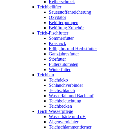
Reiherschreck
Teichbelüfter
Sauerstoffanreicherung
Oxydator
Belüfterpumpen
Belüftung Zubehör
Teich-Fischfutter
Sommerfutter
Koisnack
Frühjahr- und Herbstfutter
Ganzjahresfutter
Störfutter
Futterautomaten
Winterfutter
Teichbau
Teichdeko
Schlauchverbinder
Teichschlauch
Wasserfall und Bachlauf
Teichbeleuchtung
Teichbecken
Teich-Wasserpflege
Wasserhärte und pH
Algenvernichter
Teichschlammentferner