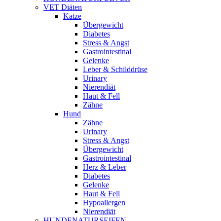
VET Diäten
Katze
Übergewicht
Diabetes
Stress & Angst
Gastrointestinal
Gelenke
Leber & Schilddrüse
Urinary
Nierendiät
Haut & Fell
Zähne
Hund
Zähne
Urinary
Stress & Angst
Übergewicht
Gastrointestinal
Herz & Leber
Diabetes
Gelenke
Haut & Fell
Hypoallergen
Nierendiät
HUNDENATURSEIFEN