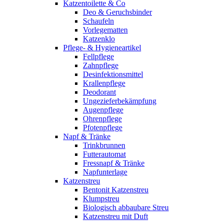
Katzentoilette & Co
Deo & Geruchsbinder
Schaufeln
Vorlegematten
Katzenklo
Pflege- & Hygieneartikel
Fellpflege
Zahnpflege
Desinfektionsmittel
Krallenpflege
Deodorant
Ungezieferbekämpfung
Augenpflege
Ohrenpflege
Pfotenpflege
Napf & Tränke
Trinkbrunnen
Futterautomat
Fressnapf & Tränke
Napfunterlage
Katzenstreu
Bentonit Katzenstreu
Klumpstreu
Biologisch abbaubare Streu
Katzenstreu mit Duft