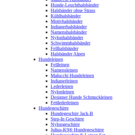
Hunde-Leuchthalsbänder
Halsbänder ohne Strass
Kühlhalsbänder
Motivhalsbänder
Indianerhalsbänder
Namenshalsbänder
Nylonhalsbänder
Schwimmhalsbänder
Fellhalsbänder
Halsbänder Alpen
Hundeleinen
Fellleinen
Namensleinen
Malucchi Hundeleinen
Indianerleinen
Lederleinen
Nylonleinen
Designer Hunde Schmuckleinen
Fettlederleinen
Hundegeschirre
Hundegeschirr Jack-B
Step-In Geschirre
Nylongeschirre
Julius-K9® Hundegeschirre