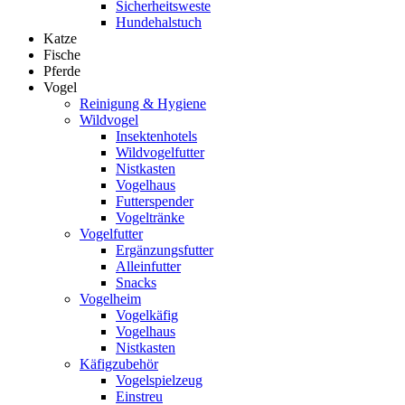
Sicherheitsweste
Hundehalstuch
Katze
Fische
Pferde
Vogel
Reinigung & Hygiene
Wildvogel
Insektenhotels
Wildvogelfutter
Nistkasten
Vogelhaus
Futterspender
Vogeltränke
Vogelfutter
Ergänzungsfutter
Alleinfutter
Snacks
Vogelheim
Vogelkäfig
Vogelhaus
Nistkasten
Käfigzubehör
Vogelspielzeug
Einstreu