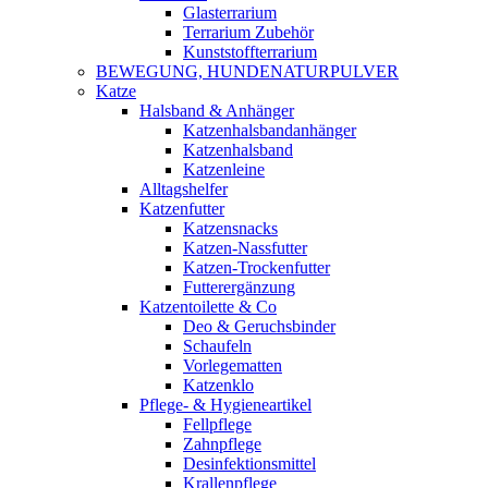
Glasterrarium
Terrarium Zubehör
Kunststoffterrarium
BEWEGUNG, HUNDENATURPULVER
Katze
Halsband & Anhänger
Katzenhalsbandanhänger
Katzenhalsband
Katzenleine
Alltagshelfer
Katzenfutter
Katzensnacks
Katzen-Nassfutter
Katzen-Trockenfutter
Futterergänzung
Katzentoilette & Co
Deo & Geruchsbinder
Schaufeln
Vorlegematten
Katzenklo
Pflege- & Hygieneartikel
Fellpflege
Zahnpflege
Desinfektionsmittel
Krallenpflege