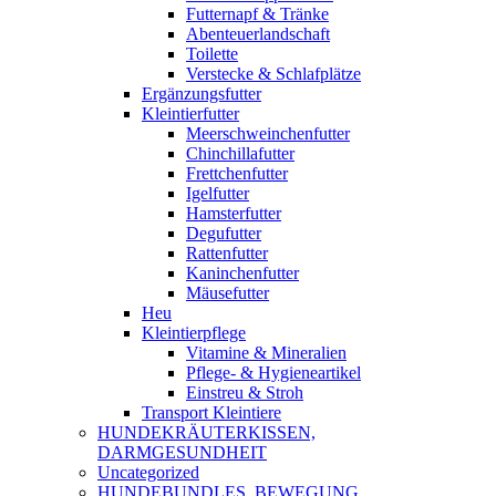
Futternapf & Tränke
Abenteuerlandschaft
Toilette
Verstecke & Schlafplätze
Ergänzungsfutter
Kleintierfutter
Meerschweinchenfutter
Chinchillafutter
Frettchenfutter
Igelfutter
Hamsterfutter
Degufutter
Rattenfutter
Kaninchenfutter
Mäusefutter
Heu
Kleintierpflege
Vitamine & Mineralien
Pflege- & Hygieneartikel
Einstreu & Stroh
Transport Kleintiere
HUNDEKRÄUTERKISSEN,
DARMGESUNDHEIT
Uncategorized
HUNDEBUNDLES, BEWEGUNG