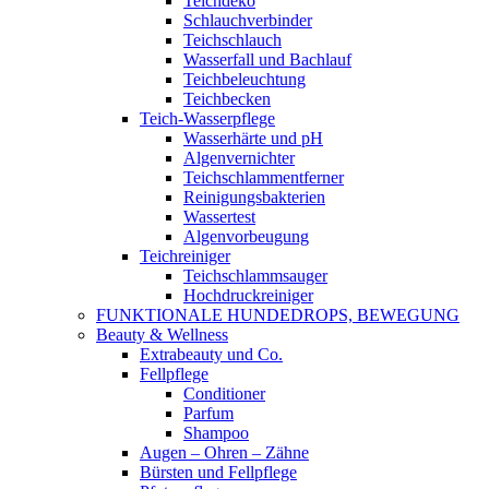
Teichdeko
Schlauchverbinder
Teichschlauch
Wasserfall und Bachlauf
Teichbeleuchtung
Teichbecken
Teich-Wasserpflege
Wasserhärte und pH
Algenvernichter
Teichschlammentferner
Reinigungsbakterien
Wassertest
Algenvorbeugung
Teichreiniger
Teichschlammsauger
Hochdruckreiniger
FUNKTIONALE HUNDEDROPS, BEWEGUNG
Beauty & Wellness
Extrabeauty und Co.
Fellpflege
Conditioner
Parfum
Shampoo
Augen – Ohren – Zähne
Bürsten und Fellpflege