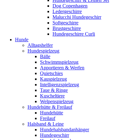
Hundegeschirr & Leinen Set
Dog Copenhagen
Ledergeschirre
Malucchi Hundegeschirr
Softgeschirre
Brustgeschirre
Hundegeschirre Curli
Hunde
Alltagshelfer
Hundespielzeug
Bälle
Schwimmspielzeug
Apportieren & Werfen
Quietschies
Kauspielzeug
Intelligenzspielzeug
Taue & Ringe
Kuscheltiere
Welpenspielzeug
Hundehütte & Freilauf
Hundehütte
Freilauf
Halsband & Leine
Hundehalsbandanhänger
Hundegeschirr