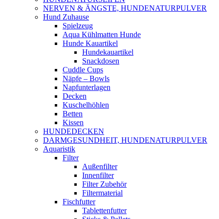
NERVEN & ÄNGSTE, HUNDENATURPULVER
Hund Zuhause
Spielzeug
Aqua Kühlmatten Hunde
Hunde Kauartikel
Hundekauartikel
Snackdosen
Cuddle Cups
Näpfe – Bowls
Napfunterlagen
Decken
Kuschelhöhlen
Betten
Kissen
HUNDEDECKEN
DARMGESUNDHEIT, HUNDENATURPULVER
Aquaristik
Filter
Außenfilter
Innenfilter
Filter Zubehör
Filtermaterial
Fischfutter
Tablettenfutter