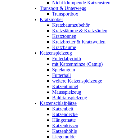
Nicht klumpende Katzenstreu
Transport & Unterwegs
Transportbox
Kratzmöbel
Kratzbaumzubehör
Kratzstämme & Kratzsäulen
Kratztonnen
Kratzbretter & Kratzwellen
Kratzbäume
Katzenspielzeug
Futterlabyrinth
mit Katzenminze (Catnip)
Spielangeln
Futterball
weitere Katzenspielzeuge
Katzentunnel
Mausspielzeug
Baldrianspielzeug
Katzenschlafplätze
Katzenbett
Katzendecke
Hängematte
Katzenkissen
Katzenhöhle
Liegemulde