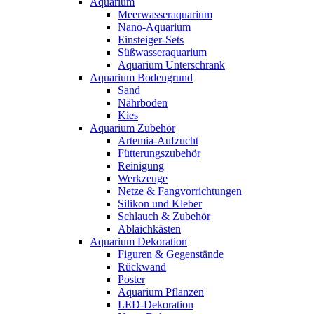
Aquarium
Meerwasseraquarium
Nano-Aquarium
Einsteiger-Sets
Süßwasseraquarium
Aquarium Unterschrank
Aquarium Bodengrund
Sand
Nährboden
Kies
Aquarium Zubehör
Artemia-Aufzucht
Fütterungszubehör
Reinigung
Werkzeuge
Netze & Fangvorrichtungen
Silikon und Kleber
Schlauch & Zubehör
Ablaichkästen
Aquarium Dekoration
Figuren & Gegenstände
Rückwand
Poster
Aquarium Pflanzen
LED-Dekoration