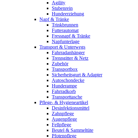
Agility
Stubenrein
Hundeerziehung
Napf & Tränke
Trinkbrunnen
Futterautomat
Fressnapf & Tränke
Napfunterlage
Transport & Unterwegs
Fahrradanhänger
Trenngitter & Netz
Zubehör
Transportbox
Sicherheitsgurt & Adapter
Autoschondecke
Hunderampe
Fahrradkorb
Transporttasche
Pflege- & Hygieneartikel
Desinfektionsmittel
Zahnpflege
Augenpflege
Fellpflege
Beutel & Sammeltüte
Pfotenpflege