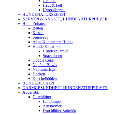
Gelenke
Haut & Fell
Hypoallergen
HUNDENATURSEIFEN
NERVEN & ÄNGSTE, HUNDENATURPULVER
Hund Zuhause
Betten
Kissen
Spielzeug
Aqua Kühlmatten Hunde
Hunde Kauartikel
Hundekauartikel
Snackdosen
Cuddle Cups
Näpfe – Bowls
Napfunterlagen
Decken
Kuschelhöhlen
HUNDEDECKEN
DARMGESUNDHEIT, HUNDENATURPULVER
Aquaristik
Durchlüfter
Luftpumpen
Ausströmer
Durchlüfter Zubehör