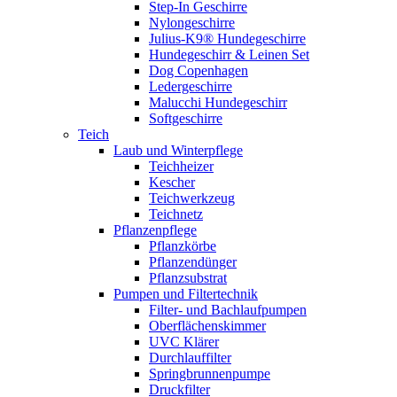
Step-In Geschirre
Nylongeschirre
Julius-K9® Hundegeschirre
Hundegeschirr & Leinen Set
Dog Copenhagen
Ledergeschirre
Malucchi Hundegeschirr
Softgeschirre
Teich
Laub und Winterpflege
Teichheizer
Kescher
Teichwerkzeug
Teichnetz
Pflanzenpflege
Pflanzkörbe
Pflanzendünger
Pflanzsubstrat
Pumpen und Filtertechnik
Filter- und Bachlaufpumpen
Oberflächenskimmer
UVC Klärer
Durchlauffilter
Springbrunnenpumpe
Druckfilter