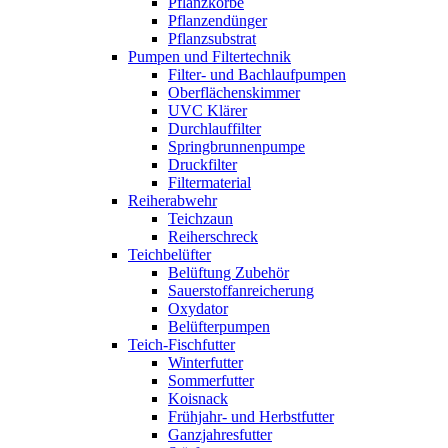
Pflanzkörbe
Pflanzendünger
Pflanzsubstrat
Pumpen und Filtertechnik
Filter- und Bachlaufpumpen
Oberflächenskimmer
UVC Klärer
Durchlauffilter
Springbrunnenpumpe
Druckfilter
Filtermaterial
Reiherabwehr
Teichzaun
Reiherschreck
Teichbelüfter
Belüftung Zubehör
Sauerstoffanreicherung
Oxydator
Belüfterpumpen
Teich-Fischfutter
Winterfutter
Sommerfutter
Koisnack
Frühjahr- und Herbstfutter
Ganzjahresfutter