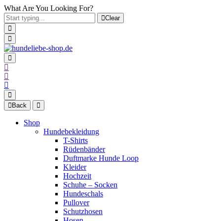
What Are You Looking For?
Clear
Back
Shop
Hundebekleidung
T-Shirts
Rüdenbänder
Duftmarke Hunde Loop
Kleider
Hochzeit
Schuhe – Socken
Hundeschals
Pullover
Schutzhosen
Hosen