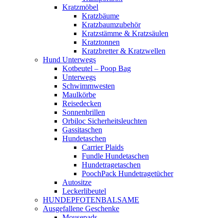
Kratzmöbel
Kratzbäume
Kratzbaumzubehör
Kratzstämme & Kratzsäulen
Kratztonnen
Kratzbretter & Kratzwellen
Hund Unterwegs
Kotbeutel – Poop Bag
Unterwegs
Schwimmwesten
Maulkörbe
Reisedecken
Sonnenbrillen
Orbiloc Sicherheitsleuchten
Gassitaschen
Hundetaschen
Carrier Plaids
Fundle Hundetaschen
Hundetragetaschen
PoochPack Hundetragetücher
Autositze
Leckerlibeutel
HUNDEPFOTENBALSAME
Ausgefallene Geschenke
Mousepads