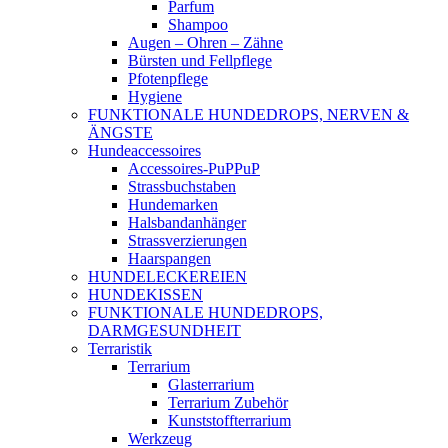
Parfum
Shampoo
Augen – Ohren – Zähne
Bürsten und Fellpflege
Pfotenpflege
Hygiene
FUNKTIONALE HUNDEDROPS, NERVEN &
ÄNGSTE
Hundeaccessoires
Accessoires-PuPPuP
Strassbuchstaben
Hundemarken
Halsbandanhänger
Strassverzierungen
Haarspangen
HUNDELECKEREIEN
HUNDEKISSEN
FUNKTIONALE HUNDEDROPS,
DARMGESUNDHEIT
Terraristik
Terrarium
Glasterrarium
Terrarium Zubehör
Kunststoffterrarium
Werkzeug