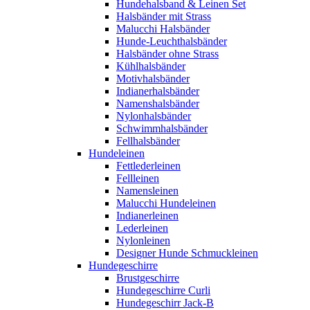
Hundehalsband & Leinen Set
Halsbänder mit Strass
Malucchi Halsbänder
Hunde-Leuchthalsbänder
Halsbänder ohne Strass
Kühlhalsbänder
Motivhalsbänder
Indianerhalsbänder
Namenshalsbänder
Nylonhalsbänder
Schwimmhalsbänder
Fellhalsbänder
Hundeleinen
Fettlederleinen
Fellleinen
Namensleinen
Malucchi Hundeleinen
Indianerleinen
Lederleinen
Nylonleinen
Designer Hunde Schmuckleinen
Hundegeschirre
Brustgeschirre
Hundegeschirre Curli
Hundegeschirr Jack-B