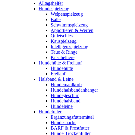
Alltagshelfer
Hundespielzeug
Welpenspielzeug
Bälle
Schwimmspielzeug
Apportieren & Werfen
Quietschies
Kauspielzeug
Intelligenzspielzeug
Taue & Ringe
Kuscheltiere
Hundehütte & Freilauf
Hundehütte
Freilauf
Halsband & Leine
Hundemaulkorb
Hundehalsbandanhänger
Hundegeschirr
Hundehalsband
Hundeleine
Hundefutter
Ergänzungsfuttermittel
Hundesnacks
BARF & Frostfutter
Hunde-Trockenfutter