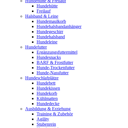
Hundehütte & Freilauf
Hundehütte
Freilauf
Halsband & Leine
Hundemaulkorb
Hundehalsbandanhänger
Hundegeschirr
Hundehalsband
Hundeleine
Hundefutter
Ergänzungsfuttermittel
Hundesnacks
BARF & Frostfutter
Hunde-Trockenfutter
Hunde-Nassfutter
Hundeschlafplätze
Hundebett
Hundekissen
Hundekorb
Kühlmatten
Hundedecke
Ausbildung & Erziehung
Training & Zubehör
Agility
Stubenrein