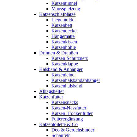
Katzentunnel
Mausspielzeug
Katzenschlafplätze
Liegemulde
Katzenbett
Katzendecke
Hängematte
Katzenkissen
Katzenhöhle
Drinnen & Draußen
Katzen-Schutznetz
Katzenklappe
Halsband & Anhänger
Katzenleine
Katzenhalsbandanhänger
Katzenhalsband
Alltagshelfer
Katzenfutter
Katzensnacks
Katzen-Nassfutter
Katzen-Trockenfutter
Futterergänzung
Katzentoilette & Co
Deo & Geruchsbinder
Schaufeln