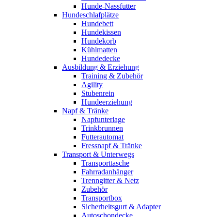
Hunde-Nassfutter
Hundeschlafplätze
Hundebett
Hundekissen
Hundekorb
Kühlmatten
Hundedecke
Ausbildung & Erziehung
Training & Zubehör
Agility
Stubenrein
Hundeerziehung
Napf & Tränke
Napfunterlage
Trinkbrunnen
Futterautomat
Fressnapf & Tränke
Transport & Unterwegs
Transporttasche
Fahrradanhänger
Trenngitter & Netz
Zubehör
Transportbox
Sicherheitsgurt & Adapter
Autoschondecke