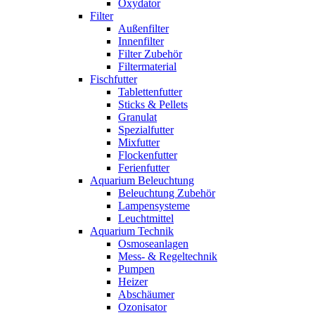
Oxydator
Filter
Außenfilter
Innenfilter
Filter Zubehör
Filtermaterial
Fischfutter
Tablettenfutter
Sticks & Pellets
Granulat
Spezialfutter
Mixfutter
Flockenfutter
Ferienfutter
Aquarium Beleuchtung
Beleuchtung Zubehör
Lampensysteme
Leuchtmittel
Aquarium Technik
Osmoseanlagen
Mess- & Regeltechnik
Pumpen
Heizer
Abschäumer
Ozonisator