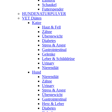
Einstreu
Schaukel
Futterspender
HUNDENATURPULVER
VET Diäten
Katze
Haut & Fell
Zähne
Übergewicht
Diabetes
Stress & Angst
Gastrointestinal
Gelenke
Leber & Schilddrüse
Urinary
Nierendiät
Hund
Nierendiät
Zähne
Urinary
Stress & Angst
Übergewicht
Gastrointestinal
Herz & Leber
Diabetes