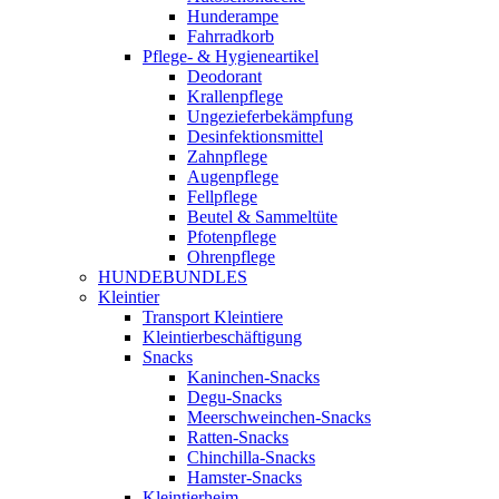
Hunderampe
Fahrradkorb
Pflege- & Hygieneartikel
Deodorant
Krallenpflege
Ungezieferbekämpfung
Desinfektionsmittel
Zahnpflege
Augenpflege
Fellpflege
Beutel & Sammeltüte
Pfotenpflege
Ohrenpflege
HUNDEBUNDLES
Kleintier
Transport Kleintiere
Kleintierbeschäftigung
Snacks
Kaninchen-Snacks
Degu-Snacks
Meerschweinchen-Snacks
Ratten-Snacks
Chinchilla-Snacks
Hamster-Snacks
Kleintierheim