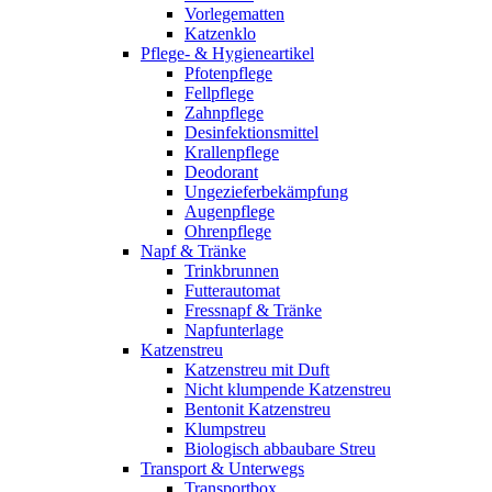
Vorlegematten
Katzenklo
Pflege- & Hygieneartikel
Pfotenpflege
Fellpflege
Zahnpflege
Desinfektionsmittel
Krallenpflege
Deodorant
Ungezieferbekämpfung
Augenpflege
Ohrenpflege
Napf & Tränke
Trinkbrunnen
Futterautomat
Fressnapf & Tränke
Napfunterlage
Katzenstreu
Katzenstreu mit Duft
Nicht klumpende Katzenstreu
Bentonit Katzenstreu
Klumpstreu
Biologisch abbaubare Streu
Transport & Unterwegs
Transportbox