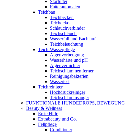
Störfutter
Futterautomaten
Teichbau
Teichbecken
Teichdeko
Schlauchverbinder
Teichschlauch
Wasserfall und Bachlauf
Teichbeleuchtung
Teich-Wasserpflege
Algenvorbeugung
Wasserhärte und pH
Algenvernichter
Teichschlammentferner
Reinigungsbakterien
Wassertest
Teichreiniger
Hochdruckreiniger
Teichschlammsauger
FUNKTIONALE HUNDEDROPS, BEWEGUNG
Beauty & Wellness
Erste Hilfe
Extrabeauty und Co.
Fellpflege
Conditioner