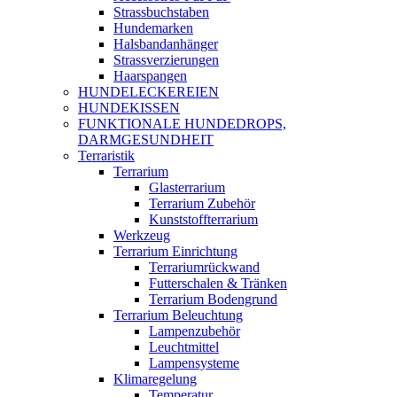
Strassbuchstaben
Hundemarken
Halsbandanhänger
Strassverzierungen
Haarspangen
HUNDELECKEREIEN
HUNDEKISSEN
FUNKTIONALE HUNDEDROPS,
DARMGESUNDHEIT
Terraristik
Terrarium
Glasterrarium
Terrarium Zubehör
Kunststoffterrarium
Werkzeug
Terrarium Einrichtung
Terrariumrückwand
Futterschalen & Tränken
Terrarium Bodengrund
Terrarium Beleuchtung
Lampenzubehör
Leuchtmittel
Lampensysteme
Klimaregelung
Temperatur