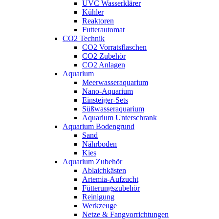
UVC Wasserklärer
Kühler
Reaktoren
Futterautomat
CO2 Technik
CO2 Vorratsflaschen
CO2 Zubehör
CO2 Anlagen
Aquarium
Meerwasseraquarium
Nano-Aquarium
Einsteiger-Sets
Süßwasseraquarium
Aquarium Unterschrank
Aquarium Bodengrund
Sand
Nährboden
Kies
Aquarium Zubehör
Ablaichkästen
Artemia-Aufzucht
Fütterungszubehör
Reinigung
Werkzeuge
Netze & Fangvorrichtungen