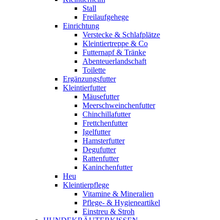
Stall
Freilaufgehege
Einrichtung
Verstecke & Schlafplätze
Kleintiertreppe & Co
Futternapf & Tränke
Abenteuerlandschaft
Toilette
Ergänzungsfutter
Kleintierfutter
Mäusefutter
Meerschweinchenfutter
Chinchillafutter
Frettchenfutter
Igelfutter
Hamsterfutter
Degufutter
Rattenfutter
Kaninchenfutter
Heu
Kleintierpflege
Vitamine & Mineralien
Pflege- & Hygieneartikel
Einstreu & Stroh