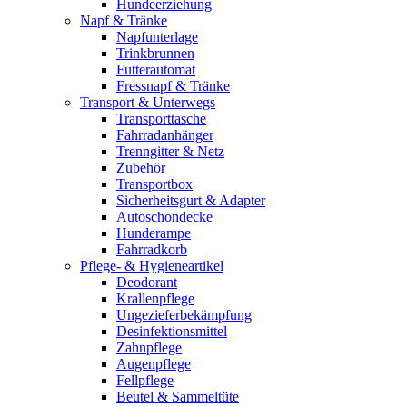
Hundeerziehung
Napf & Tränke
Napfunterlage
Trinkbrunnen
Futterautomat
Fressnapf & Tränke
Transport & Unterwegs
Transporttasche
Fahrradanhänger
Trenngitter & Netz
Zubehör
Transportbox
Sicherheitsgurt & Adapter
Autoschondecke
Hunderampe
Fahrradkorb
Pflege- & Hygieneartikel
Deodorant
Krallenpflege
Ungezieferbekämpfung
Desinfektionsmittel
Zahnpflege
Augenpflege
Fellpflege
Beutel & Sammeltüte