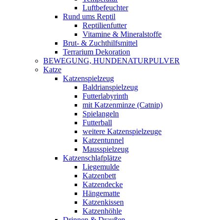
Luftbefeuchter
Rund ums Reptil
Reptilienfutter
Vitamine & Mineralstoffe
Brut- & Zuchthilfsmittel
Terrarium Dekoration
BEWEGUNG, HUNDENATURPULVER
Katze
Katzenspielzeug
Baldrianspielzeug
Futterlabyrinth
mit Katzenminze (Catnip)
Spielangeln
Futterball
weitere Katzenspielzeuge
Katzentunnel
Mausspielzeug
Katzenschlafplätze
Liegemulde
Katzenbett
Katzendecke
Hängematte
Katzenkissen
Katzenhöhle
Drinnen & Draußen