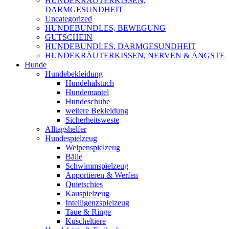
HUNDEKRÄUTERKISSEN,
DARMGESUNDHEIT
Uncategorized
HUNDEBUNDLES, BEWEGUNG
GUTSCHEIN
HUNDEBUNDLES, DARMGESUNDHEIT
HUNDEKRÄUTERKISSEN, NERVEN & ÄNGSTE
Hunde
Hundebekleidung
Hundehalstuch
Hundemantel
Hundeschuhe
weitere Bekleidung
Sicherheitsweste
Alltagshelfer
Hundespielzeug
Welpenspielzeug
Bälle
Schwimmspielzeug
Apportieren & Werfen
Quietschies
Kauspielzeug
Intelligenzspielzeug
Taue & Ringe
Kuscheltiere