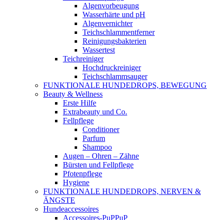
Algenvorbeugung
Wasserhärte und pH
Algenvernichter
Teichschlammentferner
Reinigungsbakterien
Wassertest
Teichreiniger
Hochdruckreiniger
Teichschlammsauger
FUNKTIONALE HUNDEDROPS, BEWEGUNG
Beauty & Wellness
Erste Hilfe
Extrabeauty und Co.
Fellpflege
Conditioner
Parfum
Shampoo
Augen – Ohren – Zähne
Bürsten und Fellpflege
Pfotenpflege
Hygiene
FUNKTIONALE HUNDEDROPS, NERVEN &
ÄNGSTE
Hundeaccessoires
Accessoires-PuPPuP