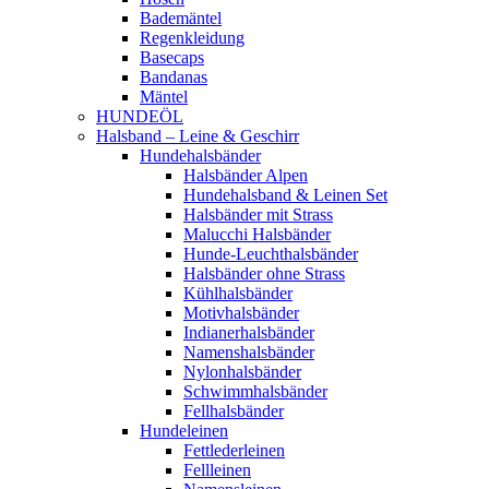
Bademäntel
Regenkleidung
Basecaps
Bandanas
Mäntel
HUNDEÖL
Halsband – Leine & Geschirr
Hundehalsbänder
Halsbänder Alpen
Hundehalsband & Leinen Set
Halsbänder mit Strass
Malucchi Halsbänder
Hunde-Leuchthalsbänder
Halsbänder ohne Strass
Kühlhalsbänder
Motivhalsbänder
Indianerhalsbänder
Namenshalsbänder
Nylonhalsbänder
Schwimmhalsbänder
Fellhalsbänder
Hundeleinen
Fettlederleinen
Fellleinen