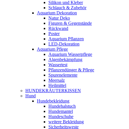
Silikon und Kleber
Schlauch & Zubehör
Aquarium Dekoration
Natur Deko
Figuren & Gegenstände
Rückwand
Poster
Aquarium Pflanzen
LED-Dekoration
Aquarium Pflege
Aquarium Wasserpflege
Algenbekämpfung
Wassertest
Pflanzendünger & Pflege
Spurenelemente
Meersalz
Heilmittel
HUNDEKRÄUTERKISSEN
Hund
Hundebekleidung
Hundehalstuch
Hundemantel
Hundeschuhe
weitere Bekleidung
Sicherheitsweste