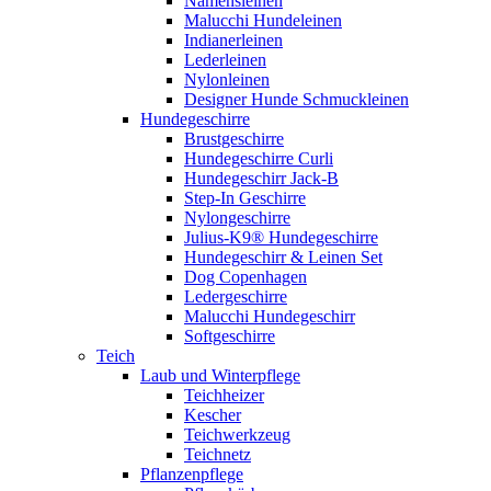
Namensleinen
Malucchi Hundeleinen
Indianerleinen
Lederleinen
Nylonleinen
Designer Hunde Schmuckleinen
Hundegeschirre
Brustgeschirre
Hundegeschirre Curli
Hundegeschirr Jack-B
Step-In Geschirre
Nylongeschirre
Julius-K9® Hundegeschirre
Hundegeschirr & Leinen Set
Dog Copenhagen
Ledergeschirre
Malucchi Hundegeschirr
Softgeschirre
Teich
Laub und Winterpflege
Teichheizer
Kescher
Teichwerkzeug
Teichnetz
Pflanzenpflege