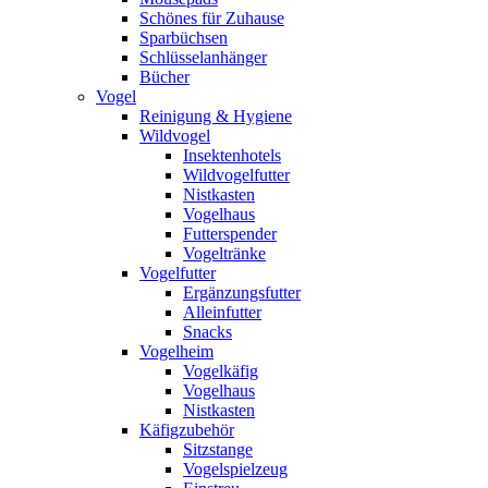
Schönes für Zuhause
Sparbüchsen
Schlüsselanhänger
Bücher
Vogel
Reinigung & Hygiene
Wildvogel
Insektenhotels
Wildvogelfutter
Nistkasten
Vogelhaus
Futterspender
Vogeltränke
Vogelfutter
Ergänzungsfutter
Alleinfutter
Snacks
Vogelheim
Vogelkäfig
Vogelhaus
Nistkasten
Käfigzubehör
Sitzstange
Vogelspielzeug