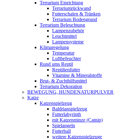
Terrarium Einrichtung
Terrariumrückwand
Futterschalen & Tränken
Terrarium Bodengrund
Terrarium Beleuchtung
Lampenzubehör
Leuchtmittel
Lampensysteme
Klimaregelung
Temperatur
Luftbefeuchter
Rund ums Reptil
Reptilienfutter
Vitamine & Mineralstoffe
Brut- & Zuchthilfsmittel
Terrarium Dekoration
BEWEGUNG, HUNDENATURPULVER
Katze
Katzenspielzeug
Baldrianspielzeug
Futterlabyrinth
mit Katzenminze (Catnip)
Spielangeln
Futterball
weitere Katzenspielzeuge