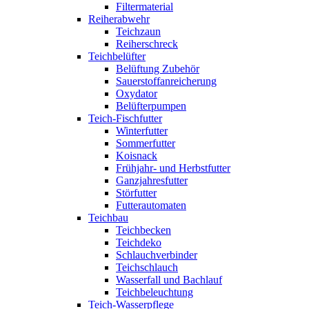
Filtermaterial
Reiherabwehr
Teichzaun
Reiherschreck
Teichbelüfter
Belüftung Zubehör
Sauerstoffanreicherung
Oxydator
Belüfterpumpen
Teich-Fischfutter
Winterfutter
Sommerfutter
Koisnack
Frühjahr- und Herbstfutter
Ganzjahresfutter
Störfutter
Futterautomaten
Teichbau
Teichbecken
Teichdeko
Schlauchverbinder
Teichschlauch
Wasserfall und Bachlauf
Teichbeleuchtung
Teich-Wasserpflege