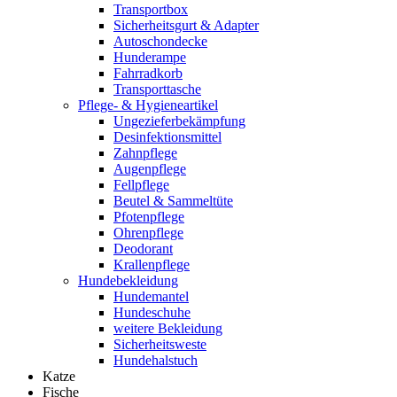
Transportbox
Sicherheitsgurt & Adapter
Autoschondecke
Hunderampe
Fahrradkorb
Transporttasche
Pflege- & Hygieneartikel
Ungezieferbekämpfung
Desinfektionsmittel
Zahnpflege
Augenpflege
Fellpflege
Beutel & Sammeltüte
Pfotenpflege
Ohrenpflege
Deodorant
Krallenpflege
Hundebekleidung
Hundemantel
Hundeschuhe
weitere Bekleidung
Sicherheitsweste
Hundehalstuch
Katze
Fische