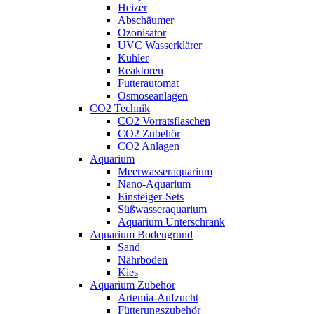
Heizer
Abschäumer
Ozonisator
UVC Wasserklärer
Kühler
Reaktoren
Futterautomat
Osmoseanlagen
CO2 Technik
CO2 Vorratsflaschen
CO2 Zubehör
CO2 Anlagen
Aquarium
Meerwasseraquarium
Nano-Aquarium
Einsteiger-Sets
Süßwasseraquarium
Aquarium Unterschrank
Aquarium Bodengrund
Sand
Nährboden
Kies
Aquarium Zubehör
Artemia-Aufzucht
Fütterungszubehör