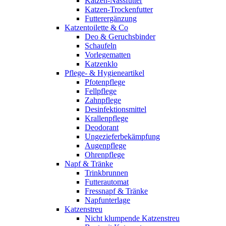
Katzen-Nassfutter
Katzen-Trockenfutter
Futterergänzung
Katzentoilette & Co
Deo & Geruchsbinder
Schaufeln
Vorlegematten
Katzenklo
Pflege- & Hygieneartikel
Pfotenpflege
Fellpflege
Zahnpflege
Desinfektionsmittel
Krallenpflege
Deodorant
Ungezieferbekämpfung
Augenpflege
Ohrenpflege
Napf & Tränke
Trinkbrunnen
Futterautomat
Fressnapf & Tränke
Napfunterlage
Katzenstreu
Nicht klumpende Katzenstreu