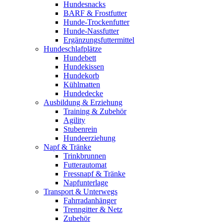
Hundesnacks
BARF & Frostfutter
Hunde-Trockenfutter
Hunde-Nassfutter
Ergänzungsfuttermittel
Hundeschlafplätze
Hundebett
Hundekissen
Hundekorb
Kühlmatten
Hundedecke
Ausbildung & Erziehung
Training & Zubehör
Agility
Stubenrein
Hundeerziehung
Napf & Tränke
Trinkbrunnen
Futterautomat
Fressnapf & Tränke
Napfunterlage
Transport & Unterwegs
Fahrradanhänger
Trenngitter & Netz
Zubehör