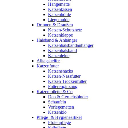
Hängematte
Katzenkissen
Katzenhöhle
Liegemulde
Drinnen & Draußen
Katzen-Schutznetz
Katzenklappe
Halsband & Anhänger
Katzenhalsbandanhänger
Katzenhalsband
Katzenleine
Alltagshelfer
Katzenfutter
Katzensnacks
Katzen-Nassfutter
Katzen-Trockenfutter
Futterergänzung
Katzentoilette & Co
Deo & Geruchsbinder
Schaufeln
Vorlegematten
Katzenklo
Pflege- & Hygieneartikel
Pfotenpflege
Fellpflege