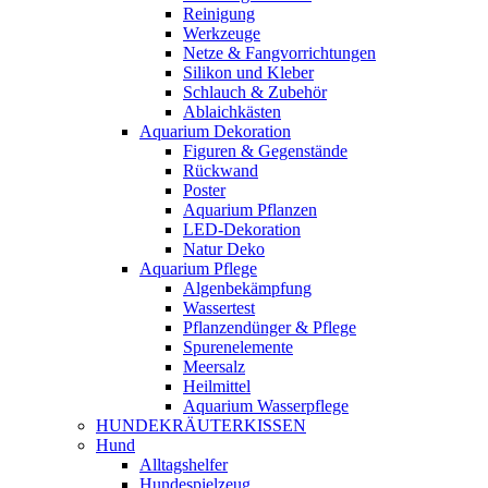
Reinigung
Werkzeuge
Netze & Fangvorrichtungen
Silikon und Kleber
Schlauch & Zubehör
Ablaichkästen
Aquarium Dekoration
Figuren & Gegenstände
Rückwand
Poster
Aquarium Pflanzen
LED-Dekoration
Natur Deko
Aquarium Pflege
Algenbekämpfung
Wassertest
Pflanzendünger & Pflege
Spurenelemente
Meersalz
Heilmittel
Aquarium Wasserpflege
HUNDEKRÄUTERKISSEN
Hund
Alltagshelfer
Hundespielzeug