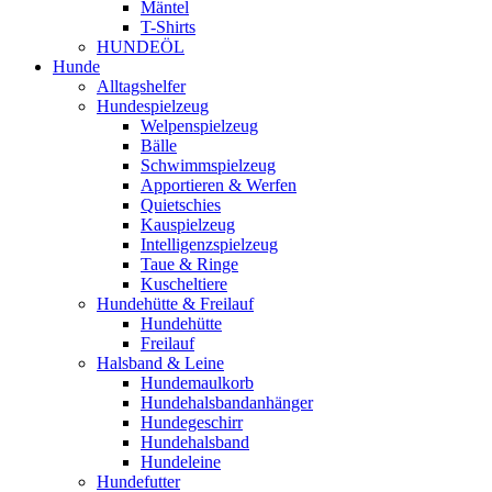
Mäntel
T-Shirts
HUNDEÖL
Hunde
Alltagshelfer
Hundespielzeug
Welpenspielzeug
Bälle
Schwimmspielzeug
Apportieren & Werfen
Quietschies
Kauspielzeug
Intelligenzspielzeug
Taue & Ringe
Kuscheltiere
Hundehütte & Freilauf
Hundehütte
Freilauf
Halsband & Leine
Hundemaulkorb
Hundehalsbandanhänger
Hundegeschirr
Hundehalsband
Hundeleine
Hundefutter