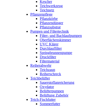
Kescher
Teichwerkzeug
Teichnetz
Pflanzenpflege
Pflanzkörbe
Pflanzendünger
Pflanzsubstrat
Pumpen und Filtertechnik
Filter- und Bachlaufpumpen
Oberflächenskimmer
UVC Klärer
Durchlauffilter
Springbrunnenpumpe
Druckfilter
Filtermaterial
Reiherabwehr
Teichzaun
Reiherschreck
Teichbelüfter
Sauerstoffanreicherung
Oxydator
Belüfterpumpen
Belüftung Zubehör
Teich-Fischfutter
Sommerfutter