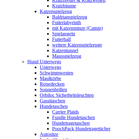
Kratzbretter & Kratzwellen
Kratzbäume
Katzenspielzeug
Baldrianspielzeug
Futterlabyrinth
mit Katzenminze (Catnip)
Spielangeln
Futterball
weitere Katzenspielzeuge
Katzentunnel
Mausspielzeug
Hund Unterwegs
Unterwegs
Schwimmwesten
Maulkörbe
Reisedecken
Sonnenbrillen
Orbiloc Sicherheitsleuchten
Gassitaschen
Hundetaschen
Carrier Plaids
Fundle Hundetaschen
Hundetragetaschen
PoochPack Hundetragetücher
Autositze