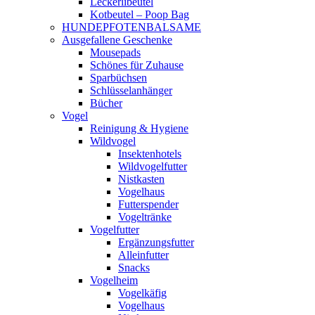
Leckerlibeutel
Kotbeutel – Poop Bag
HUNDEPFOTENBALSAME
Ausgefallene Geschenke
Mousepads
Schönes für Zuhause
Sparbüchsen
Schlüsselanhänger
Bücher
Vogel
Reinigung & Hygiene
Wildvogel
Insektenhotels
Wildvogelfutter
Nistkasten
Vogelhaus
Futterspender
Vogeltränke
Vogelfutter
Ergänzungsfutter
Alleinfutter
Snacks
Vogelheim
Vogelkäfig
Vogelhaus