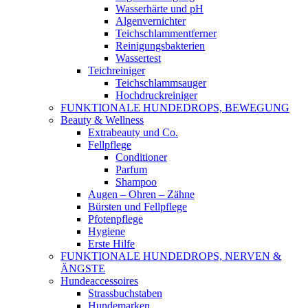
Wasserhärte und pH
Algenvernichter
Teichschlammentferner
Reinigungsbakterien
Wassertest
Teichreiniger
Teichschlammsauger
Hochdruckreiniger
FUNKTIONALE HUNDEDROPS, BEWEGUNG
Beauty & Wellness
Extrabeauty und Co.
Fellpflege
Conditioner
Parfum
Shampoo
Augen – Ohren – Zähne
Bürsten und Fellpflege
Pfotenpflege
Hygiene
Erste Hilfe
FUNKTIONALE HUNDEDROPS, NERVEN &
ÄNGSTE
Hundeaccessoires
Strassbuchstaben
Hundemarken