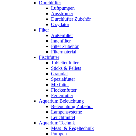
Durchlüfter
Luftpumpen
Ausströmer
Durchlüfter Zubehör
Oxydator
Filter
Außenfilter
Innenfilter
Filter Zubehör
Filtermaterial
Fischfutter
Tablettenfutter
Sticks & Pellets
Granulat
Spezialfutter
Mixfutter
Flockenfutter
Ferienfutter
Aquarium Beleuchtung
Beleuchtung Zubehör
Lampensysteme
Leuchtmittel
Aquarium Technik
Mess- & Regeltechnik
Pumpen