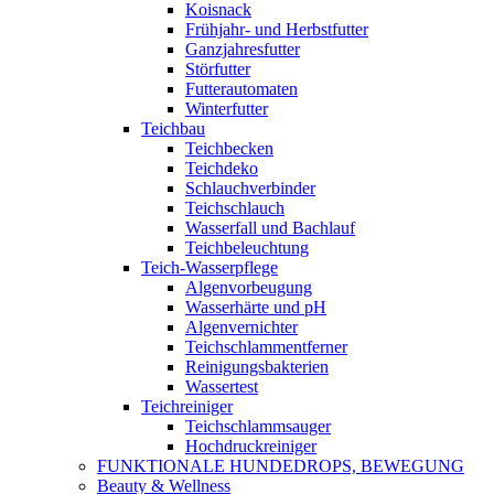
Koisnack
Frühjahr- und Herbstfutter
Ganzjahresfutter
Störfutter
Futterautomaten
Winterfutter
Teichbau
Teichbecken
Teichdeko
Schlauchverbinder
Teichschlauch
Wasserfall und Bachlauf
Teichbeleuchtung
Teich-Wasserpflege
Algenvorbeugung
Wasserhärte und pH
Algenvernichter
Teichschlammentferner
Reinigungsbakterien
Wassertest
Teichreiniger
Teichschlammsauger
Hochdruckreiniger
FUNKTIONALE HUNDEDROPS, BEWEGUNG
Beauty & Wellness