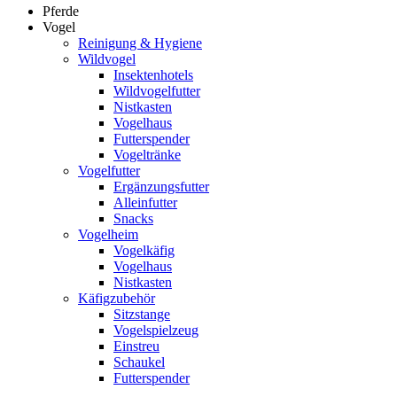
Pferde
Vogel
Reinigung & Hygiene
Wildvogel
Insektenhotels
Wildvogelfutter
Nistkasten
Vogelhaus
Futterspender
Vogeltränke
Vogelfutter
Ergänzungsfutter
Alleinfutter
Snacks
Vogelheim
Vogelkäfig
Vogelhaus
Nistkasten
Käfigzubehör
Sitzstange
Vogelspielzeug
Einstreu
Schaukel
Futterspender