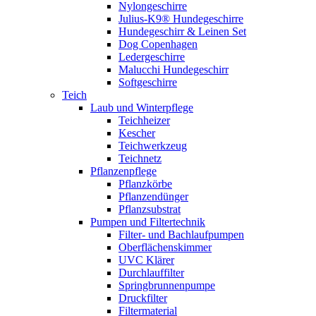
Nylongeschirre
Julius-K9® Hundegeschirre
Hundegeschirr & Leinen Set
Dog Copenhagen
Ledergeschirre
Malucchi Hundegeschirr
Softgeschirre
Teich
Laub und Winterpflege
Teichheizer
Kescher
Teichwerkzeug
Teichnetz
Pflanzenpflege
Pflanzkörbe
Pflanzendünger
Pflanzsubstrat
Pumpen und Filtertechnik
Filter- und Bachlaufpumpen
Oberflächenskimmer
UVC Klärer
Durchlauffilter
Springbrunnenpumpe
Druckfilter
Filtermaterial