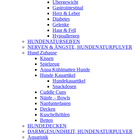
Übergewicht
Gastrointestinal
Herz & Leber
Diabetes
Gelenke
Haut & Fell
Hypoallergen
HUNDENATURSEIFEN
NERVEN & ÄNGSTE, HUNDENATURPULVER
Hund Zuhause
Kissen
Spielzeug
Aqua Kühlmatten Hunde
Hunde Kauartikel
Hundekauartikel
Snackdosen
Cuddle Cups
Näpfe – Bowls
Napfunterlagen
Decken
Kuschelhöhlen
Betten
HUNDEDECKEN
DARMGESUNDHEIT, HUNDENATURPULVER
Aquaristik