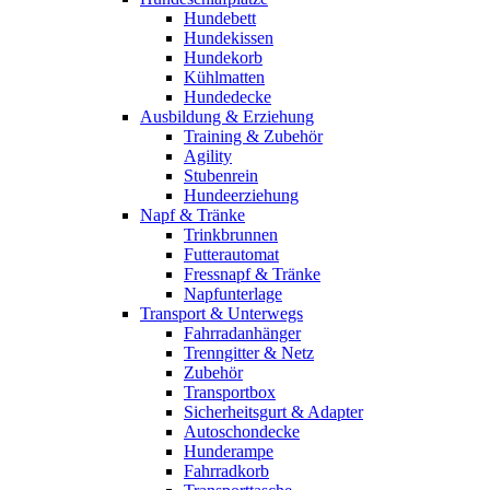
Hundebett
Hundekissen
Hundekorb
Kühlmatten
Hundedecke
Ausbildung & Erziehung
Training & Zubehör
Agility
Stubenrein
Hundeerziehung
Napf & Tränke
Trinkbrunnen
Futterautomat
Fressnapf & Tränke
Napfunterlage
Transport & Unterwegs
Fahrradanhänger
Trenngitter & Netz
Zubehör
Transportbox
Sicherheitsgurt & Adapter
Autoschondecke
Hunderampe
Fahrradkorb