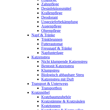
Zahnpflege
Desinfektionsmittel
Krallenpflege
Deodorant
Ungezieferbekämpfung
Augenpflege
Ohrenpflege
Napf & Tränke
Trinkbrunnen
Futterautomat
Fressnapf & Tränke
Napfunterlage
Katzenstreu
Nicht klumpende Katzenstreu
Bentonit Katzenstreu
Klumpstreu
Biologisch abbaubare Streu
Katzenstreu mit Duft
Transport & Unterwegs
Transportbox
Kratzmöbel
Kratzbaumzubehör
Kratzstämme & Kratzsäulen
Kratztonnen