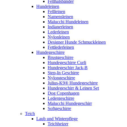
Fellhalsbänder
Hundeleinen
Fellleinen
Namensleinen
Malucchi Hundeleinen
Indianerleinen
Lederleinen
Nylonleinen
Designer Hunde Schmuckleinen
Fettlederleinen
Hundegeschirre
Brustgeschirre
Hundegeschirre Curli
Hundegeschirr Jack-B
Step-In Geschirre
Nylongeschirre
Julius-K9® Hundegeschirre
Hundegeschirr & Leinen Set
Dog Copenhagen
Ledergeschirre
Malucchi Hundegeschirr
Softgeschirre
Teich
Laub und Winterpflege
Teichheizer