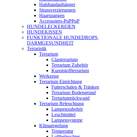
Halsbandanhänger
Strassverzierungen
Haarspangen
Accessoires-PuPPuP
HUNDELECKEREIEN
HUNDEKISSEN
FUNKTIONALE HUNDEDROPS,
DARMGESUNDHEIT
Terraristik
Terrarium
Glasterrarium
Terrarium Zubehör
Kunststoffterrarium
Werkzeug
Terrarium Einrichtung
Futterschalen & Tränken
Terrarium Bodengrund
Terrariumrückwand
Terrarium Beleuchtung
Lampenzubehör
Leuchtmittel
Lampensysteme
Klimaregelung
Temperatur
Luftbefeuchter