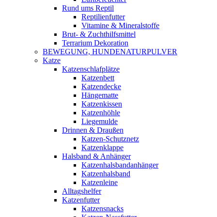
Rund ums Reptil
Reptilienfutter
Vitamine & Mineralstoffe
Brut- & Zuchthilfsmittel
Terrarium Dekoration
BEWEGUNG, HUNDENATURPULVER
Katze
Katzenschlafplätze
Katzenbett
Katzendecke
Hängematte
Katzenkissen
Katzenhöhle
Liegemulde
Drinnen & Draußen
Katzen-Schutznetz
Katzenklappe
Halsband & Anhänger
Katzenhalsbandanhänger
Katzenhalsband
Katzenleine
Alltagshelfer
Katzenfutter
Katzensnacks