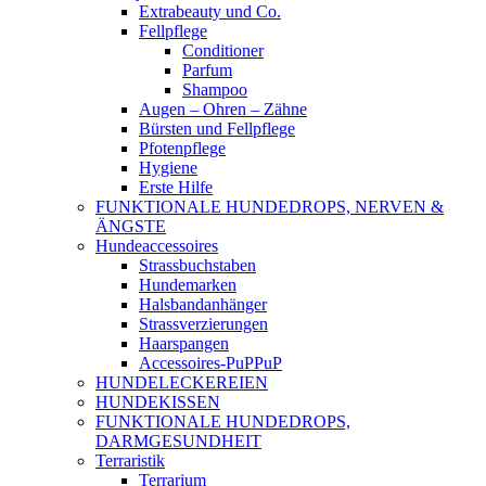
Extrabeauty und Co.
Fellpflege
Conditioner
Parfum
Shampoo
Augen – Ohren – Zähne
Bürsten und Fellpflege
Pfotenpflege
Hygiene
Erste Hilfe
FUNKTIONALE HUNDEDROPS, NERVEN &
ÄNGSTE
Hundeaccessoires
Strassbuchstaben
Hundemarken
Halsbandanhänger
Strassverzierungen
Haarspangen
Accessoires-PuPPuP
HUNDELECKEREIEN
HUNDEKISSEN
FUNKTIONALE HUNDEDROPS,
DARMGESUNDHEIT
Terraristik
Terrarium