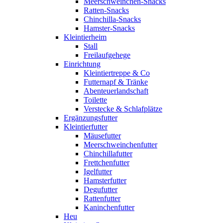
Meerschweinchen-Snacks
Ratten-Snacks
Chinchilla-Snacks
Hamster-Snacks
Kleintierheim
Stall
Freilaufgehege
Einrichtung
Kleintiertreppe & Co
Futternapf & Tränke
Abenteuerlandschaft
Toilette
Verstecke & Schlafplätze
Ergänzungsfutter
Kleintierfutter
Mäusefutter
Meerschweinchenfutter
Chinchillafutter
Frettchenfutter
Igelfutter
Hamsterfutter
Degufutter
Rattenfutter
Kaninchenfutter
Heu