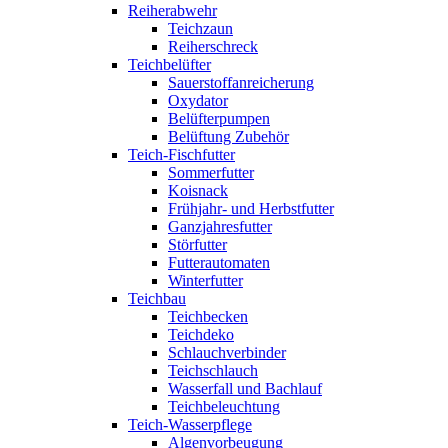
Reiherabwehr
Teichzaun
Reiherschreck
Teichbelüfter
Sauerstoffanreicherung
Oxydator
Belüfterpumpen
Belüftung Zubehör
Teich-Fischfutter
Sommerfutter
Koisnack
Frühjahr- und Herbstfutter
Ganzjahresfutter
Störfutter
Futterautomaten
Winterfutter
Teichbau
Teichbecken
Teichdeko
Schlauchverbinder
Teichschlauch
Wasserfall und Bachlauf
Teichbeleuchtung
Teich-Wasserpflege
Algenvorbeugung