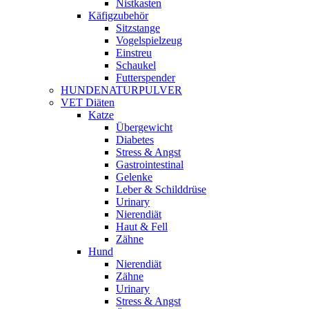
Nistkasten
Käfigzubehör
Sitzstange
Vogelspielzeug
Einstreu
Schaukel
Futterspender
HUNDENATURPULVER
VET Diäten
Katze
Übergewicht
Diabetes
Stress & Angst
Gastrointestinal
Gelenke
Leber & Schilddrüse
Urinary
Nierendiät
Haut & Fell
Zähne
Hund
Nierendiät
Zähne
Urinary
Stress & Angst