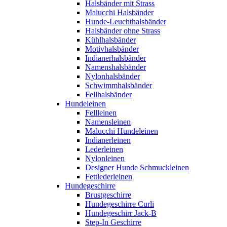
Halsbänder mit Strass
Malucchi Halsbänder
Hunde-Leuchthalsbänder
Halsbänder ohne Strass
Kühlhalsbänder
Motivhalsbänder
Indianerhalsbänder
Namenshalsbänder
Nylonhalsbänder
Schwimmhalsbänder
Fellhalsbänder
Hundeleinen
Fellleinen
Namensleinen
Malucchi Hundeleinen
Indianerleinen
Lederleinen
Nylonleinen
Designer Hunde Schmuckleinen
Fettlederleinen
Hundegeschirre
Brustgeschirre
Hundegeschirre Curli
Hundegeschirr Jack-B
Step-In Geschirre