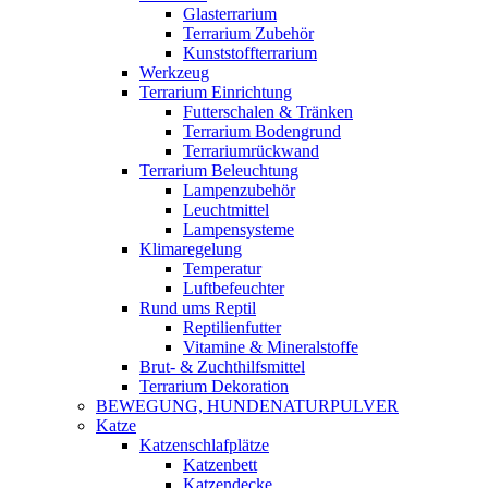
Glasterrarium
Terrarium Zubehör
Kunststoffterrarium
Werkzeug
Terrarium Einrichtung
Futterschalen & Tränken
Terrarium Bodengrund
Terrariumrückwand
Terrarium Beleuchtung
Lampenzubehör
Leuchtmittel
Lampensysteme
Klimaregelung
Temperatur
Luftbefeuchter
Rund ums Reptil
Reptilienfutter
Vitamine & Mineralstoffe
Brut- & Zuchthilfsmittel
Terrarium Dekoration
BEWEGUNG, HUNDENATURPULVER
Katze
Katzenschlafplätze
Katzenbett
Katzendecke