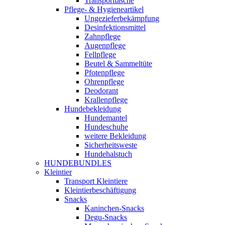
Transporttasche
Pflege- & Hygieneartikel
Ungezieferbekämpfung
Desinfektionsmittel
Zahnpflege
Augenpflege
Fellpflege
Beutel & Sammeltüte
Pfotenpflege
Ohrenpflege
Deodorant
Krallenpflege
Hundebekleidung
Hundemantel
Hundeschuhe
weitere Bekleidung
Sicherheitsweste
Hundehalstuch
HUNDEBUNDLES
Kleintier
Transport Kleintiere
Kleintierbeschäftigung
Snacks
Kaninchen-Snacks
Degu-Snacks