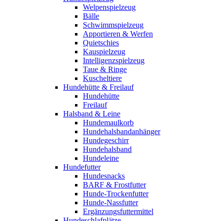
Welpenspielzeug
Bälle
Schwimmspielzeug
Apportieren & Werfen
Quietschies
Kauspielzeug
Intelligenzspielzeug
Taue & Ringe
Kuscheltiere
Hundehütte & Freilauf
Hundehütte
Freilauf
Halsband & Leine
Hundemaulkorb
Hundehalsbandanhänger
Hundegeschirr
Hundehalsband
Hundeleine
Hundefutter
Hundesnacks
BARF & Frostfutter
Hunde-Trockenfutter
Hunde-Nassfutter
Ergänzungsfuttermittel
Hundeschlafplätze