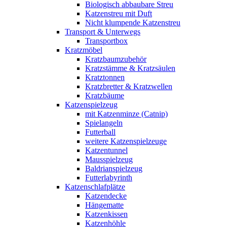
Biologisch abbaubare Streu
Katzenstreu mit Duft
Nicht klumpende Katzenstreu
Transport & Unterwegs
Transportbox
Kratzmöbel
Kratzbaumzubehör
Kratzstämme & Kratzsäulen
Kratztonnen
Kratzbretter & Kratzwellen
Kratzbäume
Katzenspielzeug
mit Katzenminze (Catnip)
Spielangeln
Futterball
weitere Katzenspielzeuge
Katzentunnel
Mausspielzeug
Baldrianspielzeug
Futterlabyrinth
Katzenschlafplätze
Katzendecke
Hängematte
Katzenkissen
Katzenhöhle