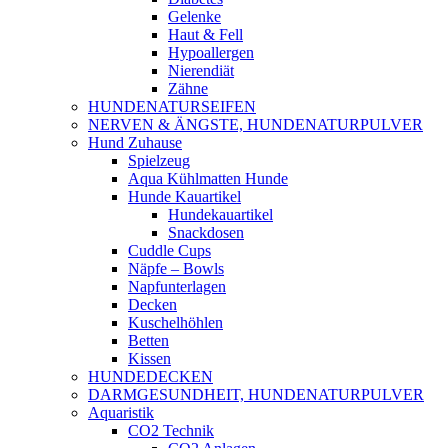
Gelenke
Haut & Fell
Hypoallergen
Nierendiät
Zähne
HUNDENATURSEIFEN
NERVEN & ÄNGSTE, HUNDENATURPULVER
Hund Zuhause
Spielzeug
Aqua Kühlmatten Hunde
Hunde Kauartikel
Hundekauartikel
Snackdosen
Cuddle Cups
Näpfe – Bowls
Napfunterlagen
Decken
Kuschelhöhlen
Betten
Kissen
HUNDEDECKEN
DARMGESUNDHEIT, HUNDENATURPULVER
Aquaristik
CO2 Technik