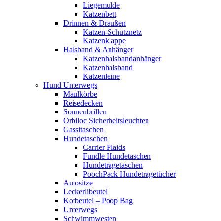
Liegemulde
Katzenbett
Drinnen & Draußen
Katzen-Schutznetz
Katzenklappe
Halsband & Anhänger
Katzenhalsbandanhänger
Katzenhalsband
Katzenleine
Hund Unterwegs
Maulkörbe
Reisedecken
Sonnenbrillen
Orbiloc Sicherheitsleuchten
Gassitaschen
Hundetaschen
Carrier Plaids
Fundle Hundetaschen
Hundetragetaschen
PoochPack Hundetragetücher
Autositze
Leckerlibeutel
Kotbeutel – Poop Bag
Unterwegs
Schwimmwesten