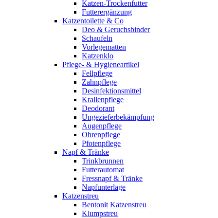
Katzen-Trockenfutter
Futterergänzung
Katzentoilette & Co
Deo & Geruchsbinder
Schaufeln
Vorlegematten
Katzenklo
Pflege- & Hygieneartikel
Fellpflege
Zahnpflege
Desinfektionsmittel
Krallenpflege
Deodorant
Ungezieferbekämpfung
Augenpflege
Ohrenpflege
Pfotenpflege
Napf & Tränke
Trinkbrunnen
Futterautomat
Fressnapf & Tränke
Napfunterlage
Katzenstreu
Bentonit Katzenstreu
Klumpstreu