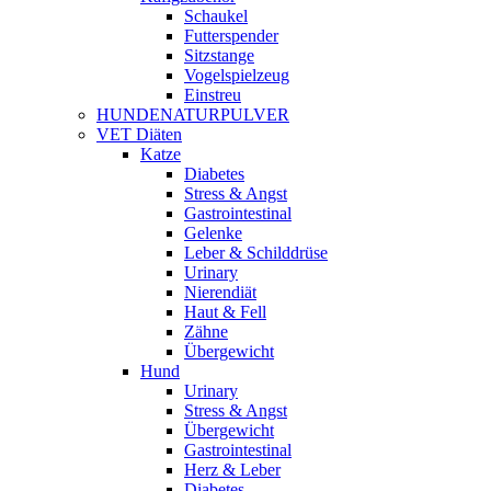
Schaukel
Futterspender
Sitzstange
Vogelspielzeug
Einstreu
HUNDENATURPULVER
VET Diäten
Katze
Diabetes
Stress & Angst
Gastrointestinal
Gelenke
Leber & Schilddrüse
Urinary
Nierendiät
Haut & Fell
Zähne
Übergewicht
Hund
Urinary
Stress & Angst
Übergewicht
Gastrointestinal
Herz & Leber
Diabetes