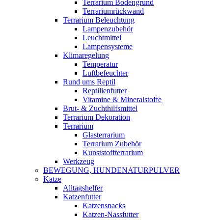
Terrarium Bodengrund
Terrariumrückwand
Terrarium Beleuchtung
Lampenzubehör
Leuchtmittel
Lampensysteme
Klimaregelung
Temperatur
Luftbefeuchter
Rund ums Reptil
Reptilienfutter
Vitamine & Mineralstoffe
Brut- & Zuchthilfsmittel
Terrarium Dekoration
Terrarium
Glasterrarium
Terrarium Zubehör
Kunststoffterrarium
Werkzeug
BEWEGUNG, HUNDENATURPULVER
Katze
Alltagshelfer
Katzenfutter
Katzensnacks
Katzen-Nassfutter