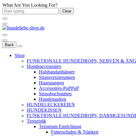
What Are You Looking For?
Clear
Back
Shop
FUNKTIONALE HUNDEDROPS, NERVEN & ÄNG
Hundeaccessoires
Halsbandanhänger
Strassverzierungen
Haarspangen
Accessoires-PuPPuP
Strassbuchstaben
Hundemarken
HUNDELECKEREIEN
HUNDEKISSEN
FUNKTIONALE HUNDEDROPS, DARMGESUND
Terraristik
Terrarium Einrichtung
Futterschalen & Tränken