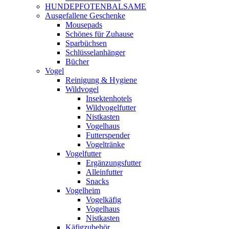
HUNDEPFOTENBALSAME
Ausgefallene Geschenke
Mousepads
Schönes für Zuhause
Sparbüchsen
Schlüsselanhänger
Bücher
Vogel
Reinigung & Hygiene
Wildvogel
Insektenhotels
Wildvogelfutter
Nistkasten
Vogelhaus
Futterspender
Vogeltränke
Vogelfutter
Ergänzungsfutter
Alleinfutter
Snacks
Vogelheim
Vogelkäfig
Vogelhaus
Nistkasten
Käfigzubehör