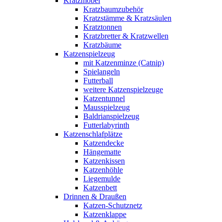
Kratzmöbel
Kratzbaumzubehör
Kratzstämme & Kratzsäulen
Kratztonnen
Kratzbretter & Kratzwellen
Kratzbäume
Katzenspielzeug
mit Katzenminze (Catnip)
Spielangeln
Futterball
weitere Katzenspielzeuge
Katzentunnel
Mausspielzeug
Baldrianspielzeug
Futterlabyrinth
Katzenschlafplätze
Katzendecke
Hängematte
Katzenkissen
Katzenhöhle
Liegemulde
Katzenbett
Drinnen & Draußen
Katzen-Schutznetz
Katzenklappe