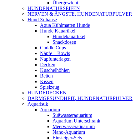
Übergewicht
HUNDENATURSEIFEN
NERVEN & ÄNGSTE, HUNDENATURPULVER
Hund Zuhause
Aqua Kühlmatten Hunde
Hunde Kauartikel
Hundekauartikel
Snackdosen
Cuddle Cups
Näpfe – Bowls
Napfunterlagen
Decken
Kuschelhöhlen
Betten
Kissen
Spielzeug
HUNDEDECKEN
DARMGESUNDHEIT, HUNDENATURPULVER
Aquaristik
Aquarium
Süßwasseraquarium
Aquarium Unterschrank
Meerwasseraquarium
Nano-Aquarium
Einsteiger-Sets