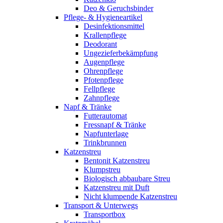
Deo & Geruchsbinder
Pflege- & Hygieneartikel
Desinfektionsmittel
Krallenpflege
Deodorant
Ungezieferbekämpfung
Augenpflege
Ohrenpflege
Pfotenpflege
Fellpflege
Zahnpflege
Napf & Tränke
Futterautomat
Fressnapf & Tränke
Napfunterlage
Trinkbrunnen
Katzenstreu
Bentonit Katzenstreu
Klumpstreu
Biologisch abbaubare Streu
Katzenstreu mit Duft
Nicht klumpende Katzenstreu
Transport & Unterwegs
Transportbox