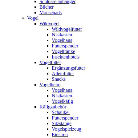
Schlüsselanhänger
Bücher
Mousepads
Vogel
Wildvogel
Wildvogelfutter
Nistkasten
Vogelhaus
Futterspender
Vogeltränke
Insektenhotels
Vogelfutter
Ergänzungsfutter
Alleinfutter
Snacks
Vogelheim
Vogelhaus
Nistkasten
Vogelkäfig
Käfigzubehör
Schaukel
Futterspender
Sitzstange
Vogelspielzeug
Einstreu