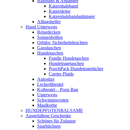
Halsband & Anhänger
Katzenhalsband
Katzenleine
Katzenhalsbandanhänger
Alltagshelfer
Hund Unterwegs
Reisedecken
Sonnenbrillen
Orbiloc Sicherheitsleuchten
Gassitaschen
Hundetaschen
Fundle Hundetaschen
Hundetragetaschen
PoochPack Hundetragetücher
Carrier Plaids
Autositze
Leckerlibeutel
Kotbeutel – Poop Bag
Unterwegs
Schwimmwesten
Maulkörbe
HUNDEPFOTENBALSAME
Ausgefallene Geschenke
Schönes für Zuhause
Sparbüchsen