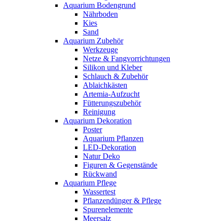
Aquarium Bodengrund
Nährboden
Kies
Sand
Aquarium Zubehör
Werkzeuge
Netze & Fangvorrichtungen
Silikon und Kleber
Schlauch & Zubehör
Ablaichkästen
Artemia-Aufzucht
Fütterungszubehör
Reinigung
Aquarium Dekoration
Poster
Aquarium Pflanzen
LED-Dekoration
Natur Deko
Figuren & Gegenstände
Rückwand
Aquarium Pflege
Wassertest
Pflanzendünger & Pflege
Spurenelemente
Meersalz