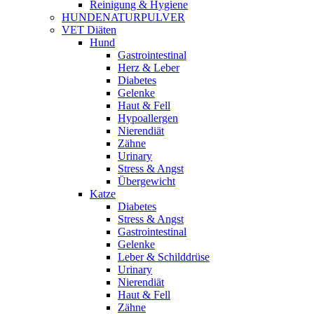
Reinigung & Hygiene
HUNDENATURPULVER
VET Diäten
Hund
Gastrointestinal
Herz & Leber
Diabetes
Gelenke
Haut & Fell
Hypoallergen
Nierendiät
Zähne
Urinary
Stress & Angst
Übergewicht
Katze
Diabetes
Stress & Angst
Gastrointestinal
Gelenke
Leber & Schilddrüse
Urinary
Nierendiät
Haut & Fell
Zähne