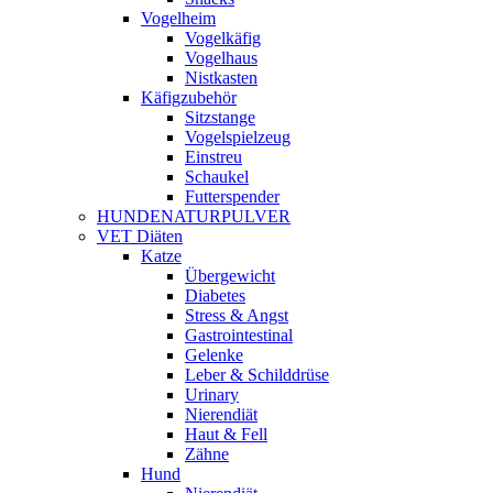
Vogelheim
Vogelkäfig
Vogelhaus
Nistkasten
Käfigzubehör
Sitzstange
Vogelspielzeug
Einstreu
Schaukel
Futterspender
HUNDENATURPULVER
VET Diäten
Katze
Übergewicht
Diabetes
Stress & Angst
Gastrointestinal
Gelenke
Leber & Schilddrüse
Urinary
Nierendiät
Haut & Fell
Zähne
Hund