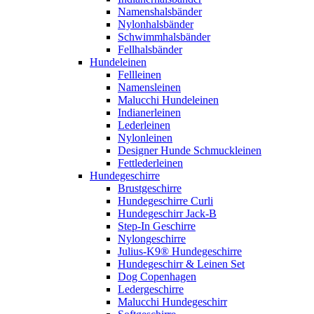
Namenshalsbänder
Nylonhalsbänder
Schwimmhalsbänder
Fellhalsbänder
Hundeleinen
Fellleinen
Namensleinen
Malucchi Hundeleinen
Indianerleinen
Lederleinen
Nylonleinen
Designer Hunde Schmuckleinen
Fettlederleinen
Hundegeschirre
Brustgeschirre
Hundegeschirre Curli
Hundegeschirr Jack-B
Step-In Geschirre
Nylongeschirre
Julius-K9® Hundegeschirre
Hundegeschirr & Leinen Set
Dog Copenhagen
Ledergeschirre
Malucchi Hundegeschirr