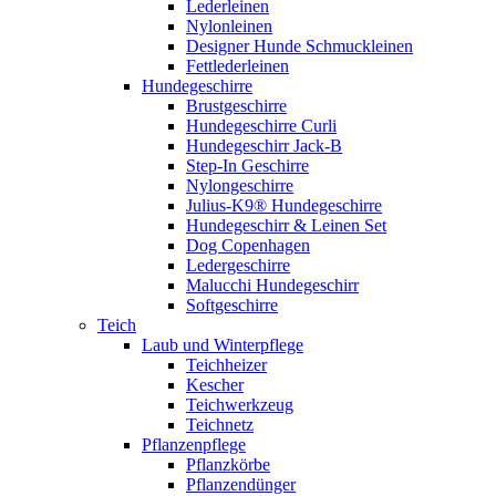
Lederleinen
Nylonleinen
Designer Hunde Schmuckleinen
Fettlederleinen
Hundegeschirre
Brustgeschirre
Hundegeschirre Curli
Hundegeschirr Jack-B
Step-In Geschirre
Nylongeschirre
Julius-K9® Hundegeschirre
Hundegeschirr & Leinen Set
Dog Copenhagen
Ledergeschirre
Malucchi Hundegeschirr
Softgeschirre
Teich
Laub und Winterpflege
Teichheizer
Kescher
Teichwerkzeug
Teichnetz
Pflanzenpflege
Pflanzkörbe
Pflanzendünger