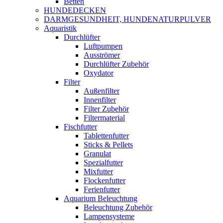
Betten
HUNDEDECKEN
DARMGESUNDHEIT, HUNDENATURPULVER
Aquaristik
Durchlüfter
Luftpumpen
Ausströmer
Durchlüfter Zubehör
Oxydator
Filter
Außenfilter
Innenfilter
Filter Zubehör
Filtermaterial
Fischfutter
Tablettenfutter
Sticks & Pellets
Granulat
Spezialfutter
Mixfutter
Flockenfutter
Ferienfutter
Aquarium Beleuchtung
Beleuchtung Zubehör
Lampensysteme