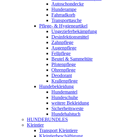
Autoschondecke
Hunderampe
Fahrradkorb
Transporttasche
Pflege- & Hygieneartikel
Ungezieferbekämpfung
Desinfektionsmittel
Zahnpflege
Augenpflege
Fellpflege
Beutel & Sammeltüte
Pfotenpflege
Ohrenpflege
Deodorant
Krallenpflege
Hundebekleidung
Hundemantel
Hundeschuhe
weitere Bekleidung
Sicherheitsweste
Hundehalstuch
HUNDEBUNDLES
Kleintier
Transport Kleintiere
Kleintierbeschäftigung