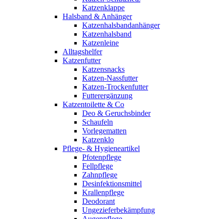
Katzenklappe
Halsband & Anhänger
Katzenhalsbandanhänger
Katzenhalsband
Katzenleine
Alltagshelfer
Katzenfutter
Katzensnacks
Katzen-Nassfutter
Katzen-Trockenfutter
Futterergänzung
Katzentoilette & Co
Deo & Geruchsbinder
Schaufeln
Vorlegematten
Katzenklo
Pflege- & Hygieneartikel
Pfotenpflege
Fellpflege
Zahnpflege
Desinfektionsmittel
Krallenpflege
Deodorant
Ungezieferbekämpfung
Augenpflege