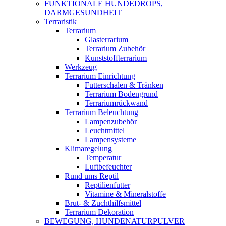
FUNKTIONALE HUNDEDROPS,
DARMGESUNDHEIT
Terraristik
Terrarium
Glasterrarium
Terrarium Zubehör
Kunststoffterrarium
Werkzeug
Terrarium Einrichtung
Futterschalen & Tränken
Terrarium Bodengrund
Terrariumrückwand
Terrarium Beleuchtung
Lampenzubehör
Leuchtmittel
Lampensysteme
Klimaregelung
Temperatur
Luftbefeuchter
Rund ums Reptil
Reptilienfutter
Vitamine & Mineralstoffe
Brut- & Zuchthilfsmittel
Terrarium Dekoration
BEWEGUNG, HUNDENATURPULVER