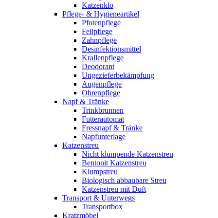
Katzenklo
Pflege- & Hygieneartikel
Pfotenpflege
Fellpflege
Zahnpflege
Desinfektionsmittel
Krallenpflege
Deodorant
Ungezieferbekämpfung
Augenpflege
Ohrenpflege
Napf & Tränke
Trinkbrunnen
Futterautomat
Fressnapf & Tränke
Napfunterlage
Katzenstreu
Nicht klumpende Katzenstreu
Bentonit Katzenstreu
Klumpstreu
Biologisch abbaubare Streu
Katzenstreu mit Duft
Transport & Unterwegs
Transportbox
Kratzmöbel