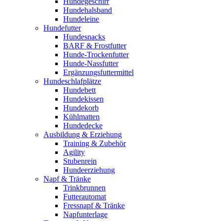
Hundegeschirr
Hundehalsband
Hundeleine
Hundefutter
Hundesnacks
BARF & Frostfutter
Hunde-Trockenfutter
Hunde-Nassfutter
Ergänzungsfuttermittel
Hundeschlafplätze
Hundebett
Hundekissen
Hundekorb
Kühlmatten
Hundedecke
Ausbildung & Erziehung
Training & Zubehör
Agility
Stubenrein
Hundeerziehung
Napf & Tränke
Trinkbrunnen
Futterautomat
Fressnapf & Tränke
Napfunterlage