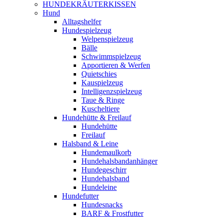
HUNDEKRÄUTERKISSEN
Hund
Alltagshelfer
Hundespielzeug
Welpenspielzeug
Bälle
Schwimmspielzeug
Apportieren & Werfen
Quietschies
Kauspielzeug
Intelligenzspielzeug
Taue & Ringe
Kuscheltiere
Hundehütte & Freilauf
Hundehütte
Freilauf
Halsband & Leine
Hundemaulkorb
Hundehalsbandanhänger
Hundegeschirr
Hundehalsband
Hundeleine
Hundefutter
Hundesnacks
BARF & Frostfutter