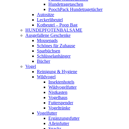
Hundetragetaschen
PoochPack Hundetragetücher
Autositze
Leckerlibeutel
Kotbeutel – Poop Bag
HUNDEPFOTENBALSAME
Ausgefallene Geschenke
Mousepads
Schönes für Zuhause
Sparbüchsen
Schlüsselanhänger
Bücher
Vogel
Reinigung & Hygiene
Wildvogel
Insektenhotels
Wildvogelfutter
Nistkasten
Vogelhaus
Futterspender
Vogeltränke
Vogelfutter
Ergänzungsfutter
Alleinfutter
Snacks