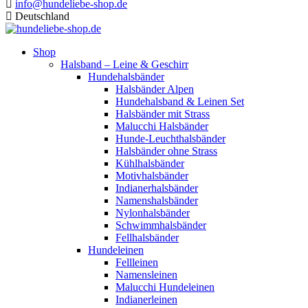
info@hundeliebe-shop.de
Deutschland
Shop
Halsband – Leine & Geschirr
Hundehalsbänder
Halsbänder Alpen
Hundehalsband & Leinen Set
Halsbänder mit Strass
Malucchi Halsbänder
Hunde-Leuchthalsbänder
Halsbänder ohne Strass
Kühlhalsbänder
Motivhalsbänder
Indianerhalsbänder
Namenshalsbänder
Nylonhalsbänder
Schwimmhalsbänder
Fellhalsbänder
Hundeleinen
Fellleinen
Namensleinen
Malucchi Hundeleinen
Indianerleinen