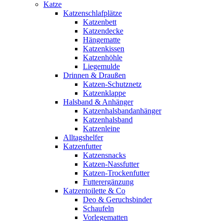
Katze
Katzenschlafplätze
Katzenbett
Katzendecke
Hängematte
Katzenkissen
Katzenhöhle
Liegemulde
Drinnen & Draußen
Katzen-Schutznetz
Katzenklappe
Halsband & Anhänger
Katzenhalsbandanhänger
Katzenhalsband
Katzenleine
Alltagshelfer
Katzenfutter
Katzensnacks
Katzen-Nassfutter
Katzen-Trockenfutter
Futterergänzung
Katzentoilette & Co
Deo & Geruchsbinder
Schaufeln
Vorlegematten