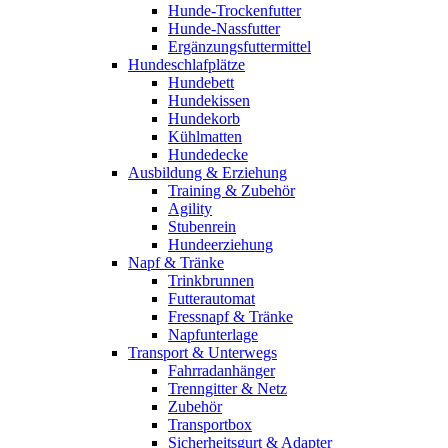
Hunde-Trockenfutter
Hunde-Nassfutter
Ergänzungsfuttermittel
Hundeschlafplätze
Hundebett
Hundekissen
Hundekorb
Kühlmatten
Hundedecke
Ausbildung & Erziehung
Training & Zubehör
Agility
Stubenrein
Hundeerziehung
Napf & Tränke
Trinkbrunnen
Futterautomat
Fressnapf & Tränke
Napfunterlage
Transport & Unterwegs
Fahrradanhänger
Trenngitter & Netz
Zubehör
Transportbox
Sicherheitsgurt & Adapter