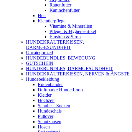
Rattenfutter
Kaninchenfutter
Heu
Kleintierpflege
Vitamine & Mineralien
Pflege- & Hygieneartikel
Einstreu & Stroh
HUNDEKRÄUTERKISSEN,
DARMGESUNDHEIT
Uncategorized
HUNDEBUNDLES, BEWEGUNG
GUTSCHEIN
HUNDEBUNDLES, DARMGESUNDHEIT
HUNDEKRÄUTERKISSEN, NERVEN & ÄNGSTE
Hundebekleidung
Rüdenbänder
Duftmarke Hunde Loop
Kleider
Hochzeit
Schuhe – Socken
Hundeschals
Pullover
Schutzhosen
Hosen