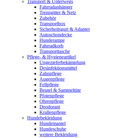
Transport & Unterwegs
Fahrradanhänger
Trenngitter & Netz
Zubehör
Transportbox
Sicherheitsgurt & Adapter
Autoschondecke
Hunderampe
Fahrradkorb
Transporttasche
Pflege- & Hygieneartikel
Ungezieferbekämpfung
Desinfektionsmittel
Zahnpflege
Augenpflege
Fellpflege
Beutel & Sammeltüte
Pfotenpflege
Ohrenpflege
Deodorant
Krallenpflege
Hundebekleidung
Hundemantel
Hundeschuhe
weitere Bekleidung