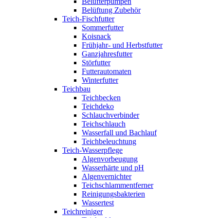
Belüfterpumpen
Belüftung Zubehör
Teich-Fischfutter
Sommerfutter
Koisnack
Frühjahr- und Herbstfutter
Ganzjahresfutter
Störfutter
Futterautomaten
Winterfutter
Teichbau
Teichbecken
Teichdeko
Schlauchverbinder
Teichschlauch
Wasserfall und Bachlauf
Teichbeleuchtung
Teich-Wasserpflege
Algenvorbeugung
Wasserhärte und pH
Algenvernichter
Teichschlammentferner
Reinigungsbakterien
Wassertest
Teichreiniger