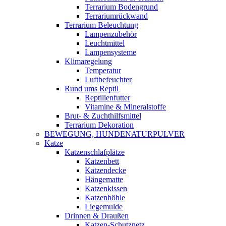
Terrarium Bodengrund
Terrariumrückwand
Terrarium Beleuchtung
Lampenzubehör
Leuchtmittel
Lampensysteme
Klimaregelung
Temperatur
Luftbefeuchter
Rund ums Reptil
Reptilienfutter
Vitamine & Mineralstoffe
Brut- & Zuchthilfsmittel
Terrarium Dekoration
BEWEGUNG, HUNDENATURPULVER
Katze
Katzenschlafplätze
Katzenbett
Katzendecke
Hängematte
Katzenkissen
Katzenhöhle
Liegemulde
Drinnen & Draußen
Katzen-Schutznetz