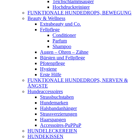
Teichschlammsauger
Hochdruckreiniger
FUNKTIONALE HUNDEDROPS, BEWEGUNG
Beauty & Wellness
Extrabeauty und Co.
Fellpflege
Conditioner
Parfum
Shampoo
Augen – Ohren – Zähne
Bürsten und Fellpflege
Pfotenpflege
Hygiene
Erste Hilfe
FUNKTIONALE HUNDEDROPS, NERVEN &
ÄNGSTE
Hundeaccessoires
Strassbuchstaben
Hundemarken
Halsbandanhänger
Strassverzierungen
Haarspangen
Accessoires-PuPPuP
HUNDELECKEREIEN
HUNDEKISSEN