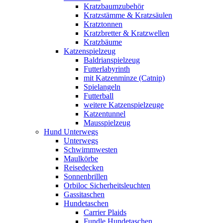
Kratzbaumzubehör
Kratzstämme & Kratzsäulen
Kratztonnen
Kratzbretter & Kratzwellen
Kratzbäume
Katzenspielzeug
Baldrianspielzeug
Futterlabyrinth
mit Katzenminze (Catnip)
Spielangeln
Futterball
weitere Katzenspielzeuge
Katzentunnel
Mausspielzeug
Hund Unterwegs
Unterwegs
Schwimmwesten
Maulkörbe
Reisedecken
Sonnenbrillen
Orbiloc Sicherheitsleuchten
Gassitaschen
Hundetaschen
Carrier Plaids
Fundle Hundetaschen