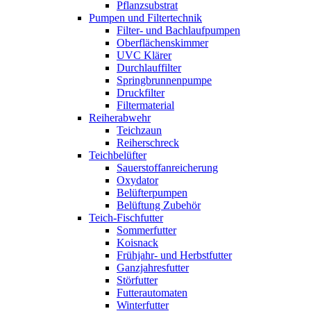
Pflanzsubstrat
Pumpen und Filtertechnik
Filter- und Bachlaufpumpen
Oberflächenskimmer
UVC Klärer
Durchlauffilter
Springbrunnenpumpe
Druckfilter
Filtermaterial
Reiherabwehr
Teichzaun
Reiherschreck
Teichbelüfter
Sauerstoffanreicherung
Oxydator
Belüfterpumpen
Belüftung Zubehör
Teich-Fischfutter
Sommerfutter
Koisnack
Frühjahr- und Herbstfutter
Ganzjahresfutter
Störfutter
Futterautomaten
Winterfutter