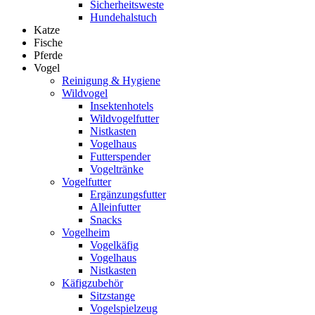
Sicherheitsweste
Hundehalstuch
Katze
Fische
Pferde
Vogel
Reinigung & Hygiene
Wildvogel
Insektenhotels
Wildvogelfutter
Nistkasten
Vogelhaus
Futterspender
Vogeltränke
Vogelfutter
Ergänzungsfutter
Alleinfutter
Snacks
Vogelheim
Vogelkäfig
Vogelhaus
Nistkasten
Käfigzubehör
Sitzstange
Vogelspielzeug