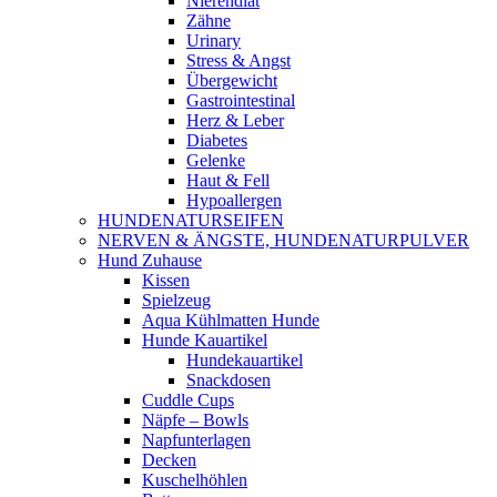
Nierendiät
Zähne
Urinary
Stress & Angst
Übergewicht
Gastrointestinal
Herz & Leber
Diabetes
Gelenke
Haut & Fell
Hypoallergen
HUNDENATURSEIFEN
NERVEN & ÄNGSTE, HUNDENATURPULVER
Hund Zuhause
Kissen
Spielzeug
Aqua Kühlmatten Hunde
Hunde Kauartikel
Hundekauartikel
Snackdosen
Cuddle Cups
Näpfe – Bowls
Napfunterlagen
Decken
Kuschelhöhlen