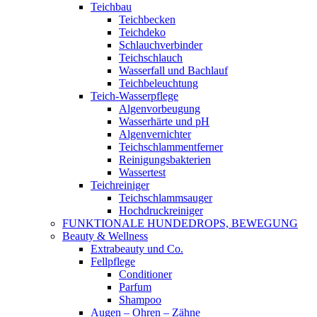
Teichbau
Teichbecken
Teichdeko
Schlauchverbinder
Teichschlauch
Wasserfall und Bachlauf
Teichbeleuchtung
Teich-Wasserpflege
Algenvorbeugung
Wasserhärte und pH
Algenvernichter
Teichschlammentferner
Reinigungsbakterien
Wassertest
Teichreiniger
Teichschlammsauger
Hochdruckreiniger
FUNKTIONALE HUNDEDROPS, BEWEGUNG
Beauty & Wellness
Extrabeauty und Co.
Fellpflege
Conditioner
Parfum
Shampoo
Augen – Ohren – Zähne