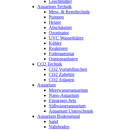
Leuchtmittel
Aquarium Technik
Mess- & Regeltechnik
Pumpen
Heizer
Abschäumer
Ozonisator
UVC Wasserklärer
Kühler
Reaktoren
Futterautomat
Osmoseanlagen
CO2 Technik
CO2 Vorratsflaschen
CO2 Zubehör
CO2 Anlagen
Aquarium
Meerwasseraquarium
Nano-Aquarium
Einsteiger-Sets
Süßwasseraquarium
Aquarium Unterschrank
Aquarium Bodengrund
Sand
Nährboden