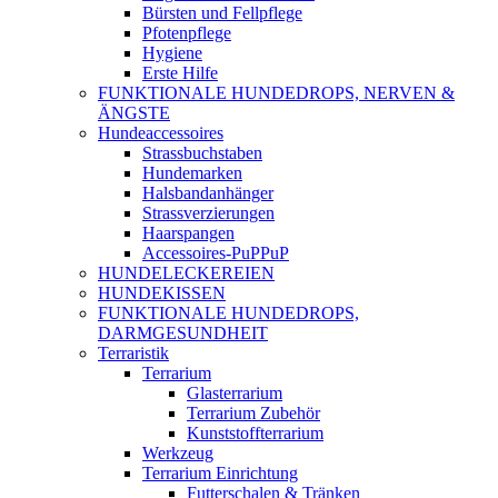
Bürsten und Fellpflege
Pfotenpflege
Hygiene
Erste Hilfe
FUNKTIONALE HUNDEDROPS, NERVEN &
ÄNGSTE
Hundeaccessoires
Strassbuchstaben
Hundemarken
Halsbandanhänger
Strassverzierungen
Haarspangen
Accessoires-PuPPuP
HUNDELECKEREIEN
HUNDEKISSEN
FUNKTIONALE HUNDEDROPS,
DARMGESUNDHEIT
Terraristik
Terrarium
Glasterrarium
Terrarium Zubehör
Kunststoffterrarium
Werkzeug
Terrarium Einrichtung
Futterschalen & Tränken