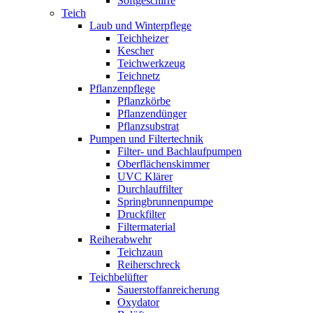
Softgeschirre
Teich
Laub und Winterpflege
Teichheizer
Kescher
Teichwerkzeug
Teichnetz
Pflanzenpflege
Pflanzkörbe
Pflanzendünger
Pflanzsubstrat
Pumpen und Filtertechnik
Filter- und Bachlaufpumpen
Oberflächenskimmer
UVC Klärer
Durchlauffilter
Springbrunnenpumpe
Druckfilter
Filtermaterial
Reiherabwehr
Teichzaun
Reiherschreck
Teichbelüfter
Sauerstoffanreicherung
Oxydator