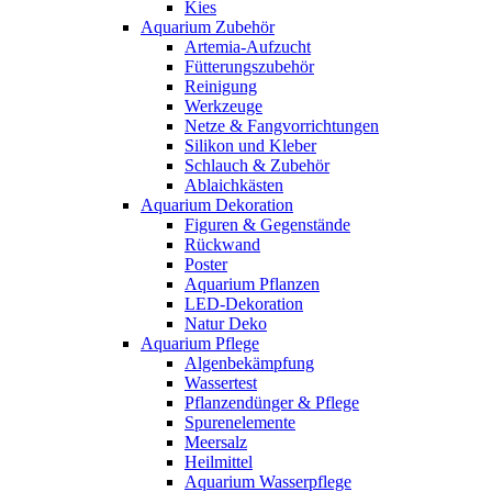
Kies
Aquarium Zubehör
Artemia-Aufzucht
Fütterungszubehör
Reinigung
Werkzeuge
Netze & Fangvorrichtungen
Silikon und Kleber
Schlauch & Zubehör
Ablaichkästen
Aquarium Dekoration
Figuren & Gegenstände
Rückwand
Poster
Aquarium Pflanzen
LED-Dekoration
Natur Deko
Aquarium Pflege
Algenbekämpfung
Wassertest
Pflanzendünger & Pflege
Spurenelemente
Meersalz
Heilmittel
Aquarium Wasserpflege