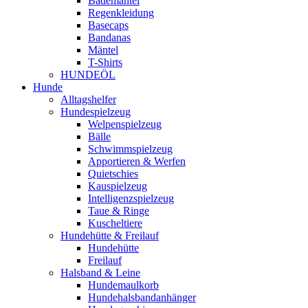
Bademäntel
Regenkleidung
Basecaps
Bandanas
Mäntel
T-Shirts
HUNDEÖL
Hunde
Alltagshelfer
Hundespielzeug
Welpenspielzeug
Bälle
Schwimmspielzeug
Apportieren & Werfen
Quietschies
Kauspielzeug
Intelligenzspielzeug
Taue & Ringe
Kuscheltiere
Hundehütte & Freilauf
Hundehütte
Freilauf
Halsband & Leine
Hundemaulkorb
Hundehalsbandanhänger