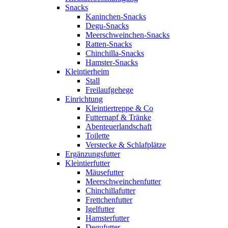
Snacks
Kaninchen-Snacks
Degu-Snacks
Meerschweinchen-Snacks
Ratten-Snacks
Chinchilla-Snacks
Hamster-Snacks
Kleintierheim
Stall
Freilaufgehege
Einrichtung
Kleintiertreppe & Co
Futternapf & Tränke
Abenteuerlandschaft
Toilette
Verstecke & Schlafplätze
Ergänzungsfutter
Kleintierfutter
Mäusefutter
Meerschweinchenfutter
Chinchillafutter
Frettchenfutter
Igelfutter
Hamsterfutter
Degufutter