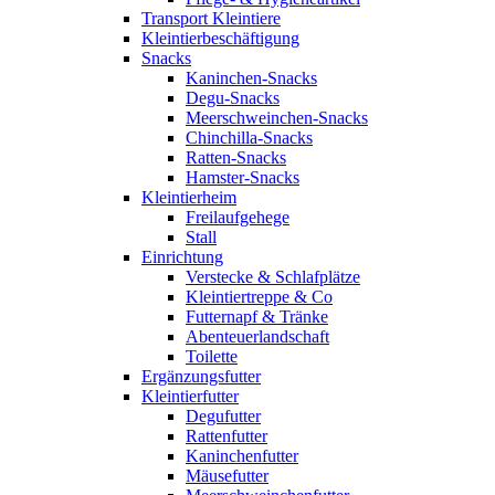
Transport Kleintiere
Kleintierbeschäftigung
Snacks
Kaninchen-Snacks
Degu-Snacks
Meerschweinchen-Snacks
Chinchilla-Snacks
Ratten-Snacks
Hamster-Snacks
Kleintierheim
Freilaufgehege
Stall
Einrichtung
Verstecke & Schlafplätze
Kleintiertreppe & Co
Futternapf & Tränke
Abenteuerlandschaft
Toilette
Ergänzungsfutter
Kleintierfutter
Degufutter
Rattenfutter
Kaninchenfutter
Mäusefutter