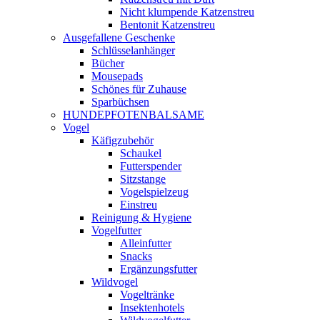
Nicht klumpende Katzenstreu
Bentonit Katzenstreu
Ausgefallene Geschenke
Schlüsselanhänger
Bücher
Mousepads
Schönes für Zuhause
Sparbüchsen
HUNDEPFOTENBALSAME
Vogel
Käfigzubehör
Schaukel
Futterspender
Sitzstange
Vogelspielzeug
Einstreu
Reinigung & Hygiene
Vogelfutter
Alleinfutter
Snacks
Ergänzungsfutter
Wildvogel
Vogeltränke
Insektenhotels