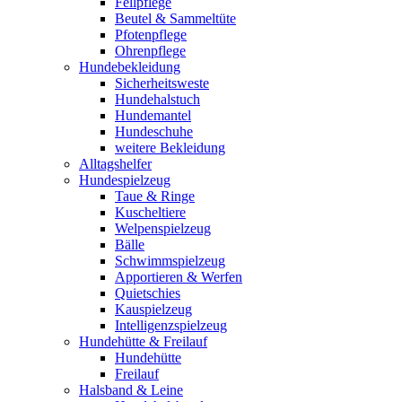
Fellpflege
Beutel & Sammeltüte
Pfotenpflege
Ohrenpflege
Hundebekleidung
Sicherheitsweste
Hundehalstuch
Hundemantel
Hundeschuhe
weitere Bekleidung
Alltagshelfer
Hundespielzeug
Taue & Ringe
Kuscheltiere
Welpenspielzeug
Bälle
Schwimmspielzeug
Apportieren & Werfen
Quietschies
Kauspielzeug
Intelligenzspielzeug
Hundehütte & Freilauf
Hundehütte
Freilauf
Halsband & Leine