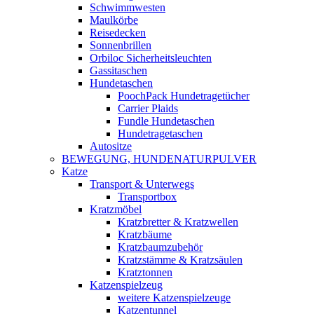
Schwimmwesten
Maulkörbe
Reisedecken
Sonnenbrillen
Orbiloc Sicherheitsleuchten
Gassitaschen
Hundetaschen
PoochPack Hundetragetücher
Carrier Plaids
Fundle Hundetaschen
Hundetragetaschen
Autositze
BEWEGUNG, HUNDENATURPULVER
Katze
Transport & Unterwegs
Transportbox
Kratzmöbel
Kratzbretter & Kratzwellen
Kratzbäume
Kratzbaumzubehör
Kratzstämme & Kratzsäulen
Kratztonnen
Katzenspielzeug
weitere Katzenspielzeuge
Katzentunnel