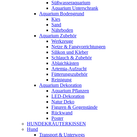
Süßwasseraquarium
Aquarium Unterschrank
Aquarium Bodengrund
Kies
Sand
Nährboden
Aquarium Zubehör
Werkzeuge
Netze & Fangvorrichtungen
Silikon und Kleber
Schlauch & Zubehör
Ablaichkästen
Artemia-Aufzucht
Fütterungszubehör
Reinigung
Aquarium Dekoration
Aquarium Pflanzen
LED-Dekoration
Natur Deko
Figuren & Gegenstände
Rückwand
Poster
HUNDEKRÄUTERKISSEN
Hund
Transport & Unterwegs