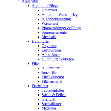
Aquaristik
Aquarium Pflege
Heilmittel
Aquarium Wasserpflege
Algenbekämpfung
Wassertest
Pflanzendünger & Pflege
Spurenelemente
Meersalz
Durchlüfter
Oxydator
Luftpumpen
Ausströmer
Durchlüfter Zubehör
Filter
Außenfilter
Innenfilter
Filter Zubehör
Filtermaterial
Fischfutter
Tablettenfutter
Sticks & Pellets
Granulat
Spezialfutter
Mixfutter