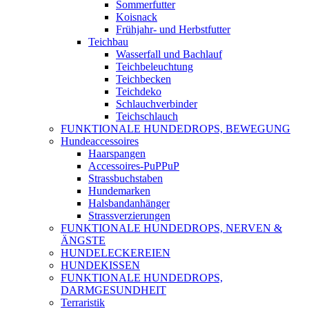
Sommerfutter
Koisnack
Frühjahr- und Herbstfutter
Teichbau
Wasserfall und Bachlauf
Teichbeleuchtung
Teichbecken
Teichdeko
Schlauchverbinder
Teichschlauch
FUNKTIONALE HUNDEDROPS, BEWEGUNG
Hundeaccessoires
Haarspangen
Accessoires-PuPPuP
Strassbuchstaben
Hundemarken
Halsbandanhänger
Strassverzierungen
FUNKTIONALE HUNDEDROPS, NERVEN &
ÄNGSTE
HUNDELECKEREIEN
HUNDEKISSEN
FUNKTIONALE HUNDEDROPS,
DARMGESUNDHEIT
Terraristik