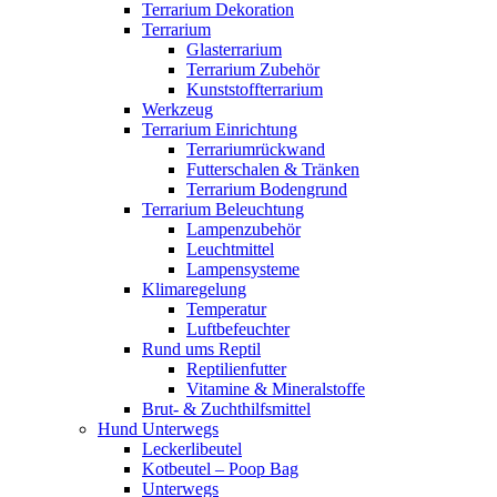
Terrarium Dekoration
Terrarium
Glasterrarium
Terrarium Zubehör
Kunststoffterrarium
Werkzeug
Terrarium Einrichtung
Terrariumrückwand
Futterschalen & Tränken
Terrarium Bodengrund
Terrarium Beleuchtung
Lampenzubehör
Leuchtmittel
Lampensysteme
Klimaregelung
Temperatur
Luftbefeuchter
Rund ums Reptil
Reptilienfutter
Vitamine & Mineralstoffe
Brut- & Zuchthilfsmittel
Hund Unterwegs
Leckerlibeutel
Kotbeutel – Poop Bag
Unterwegs