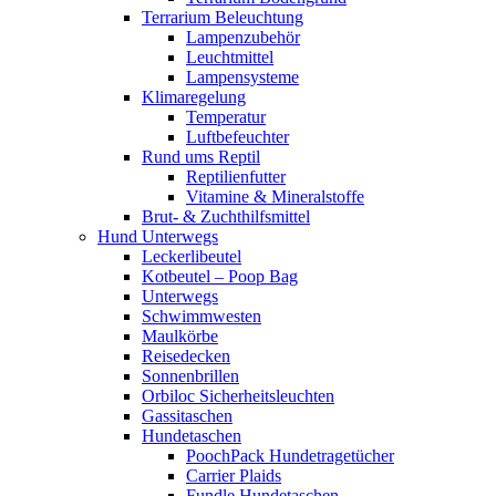
Terrarium Beleuchtung
Lampenzubehör
Leuchtmittel
Lampensysteme
Klimaregelung
Temperatur
Luftbefeuchter
Rund ums Reptil
Reptilienfutter
Vitamine & Mineralstoffe
Brut- & Zuchthilfsmittel
Hund Unterwegs
Leckerlibeutel
Kotbeutel – Poop Bag
Unterwegs
Schwimmwesten
Maulkörbe
Reisedecken
Sonnenbrillen
Orbiloc Sicherheitsleuchten
Gassitaschen
Hundetaschen
PoochPack Hundetragetücher
Carrier Plaids
Fundle Hundetaschen