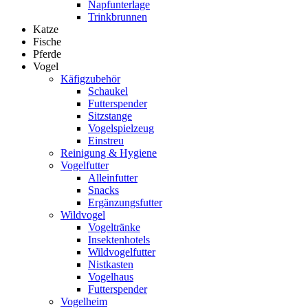
Napfunterlage
Trinkbrunnen
Katze
Fische
Pferde
Vogel
Käfigzubehör
Schaukel
Futterspender
Sitzstange
Vogelspielzeug
Einstreu
Reinigung & Hygiene
Vogelfutter
Alleinfutter
Snacks
Ergänzungsfutter
Wildvogel
Vogeltränke
Insektenhotels
Wildvogelfutter
Nistkasten
Vogelhaus
Futterspender
Vogelheim