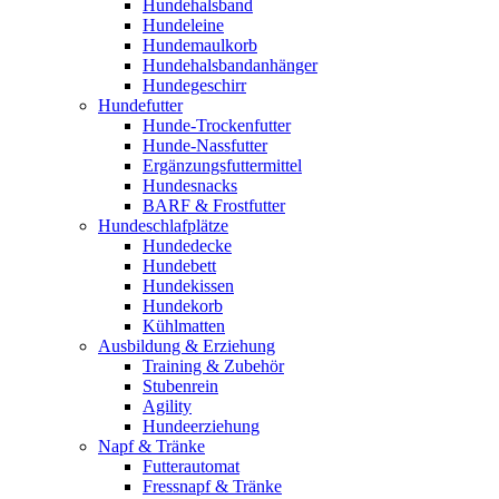
Hundehalsband
Hundeleine
Hundemaulkorb
Hundehalsbandanhänger
Hundegeschirr
Hundefutter
Hunde-Trockenfutter
Hunde-Nassfutter
Ergänzungsfuttermittel
Hundesnacks
BARF & Frostfutter
Hundeschlafplätze
Hundedecke
Hundebett
Hundekissen
Hundekorb
Kühlmatten
Ausbildung & Erziehung
Training & Zubehör
Stubenrein
Agility
Hundeerziehung
Napf & Tränke
Futterautomat
Fressnapf & Tränke