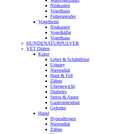
Wildvogelfutter
Nistkasten
Vogelhaus
Futterspender
Vogelheim
Nistkasten
Vogelkäfig
Vogelhaus
HUNDENATURPULVER
VET Diäten
Katze
Leber & Schilddrüse
Urinary
Nierendiät
Haut & Fell
Zähne
Übergewicht
Diabetes
Stress & Angst
Gastrointestinal
Gelenke
Hund
Hypoallergen
Nierendiät
Zähne