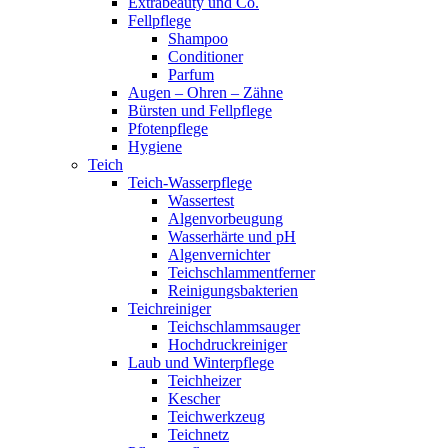
Extrabeauty und Co.
Fellpflege
Shampoo
Conditioner
Parfum
Augen – Ohren – Zähne
Bürsten und Fellpflege
Pfotenpflege
Hygiene
Teich
Teich-Wasserpflege
Wassertest
Algenvorbeugung
Wasserhärte und pH
Algenvernichter
Teichschlammentferner
Reinigungsbakterien
Teichreiniger
Teichschlammsauger
Hochdruckreiniger
Laub und Winterpflege
Teichheizer
Kescher
Teichwerkzeug
Teichnetz