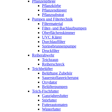
Pflanzenpflege
Pflanzkörbe
Pflanzendünger
Pflanzsubstrat
Pumpen und Filtertechnik
Filtermaterial
Filter- und Bachlaufpumpen
Oberflächenskimmer
UVC Klärer
Durchlauffilter
Springbrunnenpumpe
Druckfilter
Reiherabwehr
Teichzaun
Reiherschreck
Teichbelüfter
Belüftung Zubehör
Sauerstoffanreicherung
Oxydator
Belüfterpumpen
Teich-Fischfutter
Ganzjahresfutter
Störfutter
Futterautomaten
Winterfutter