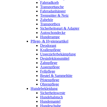
Fahrradkorb
Transporttasche
Fahrradanhänger
Trenngitter & Netz
Zubehör
Transportbox
Sicherheitsgurt & Adapter
Autoschondecke
Hunderampe
Pflege- & Hygieneartikel
Deodorant
Krallenpflege
Ungezieferbekämpfung
Desinfektionsmittel
Zahnpflege
Augenpflege
Fellpflege
Beutel & Sammeltüte
Pfotenpflege
Ohrenpflege
Hundebekleidung
Sicherheitsweste
Hundehalstuch
Hundemantel
Hundeschuhe