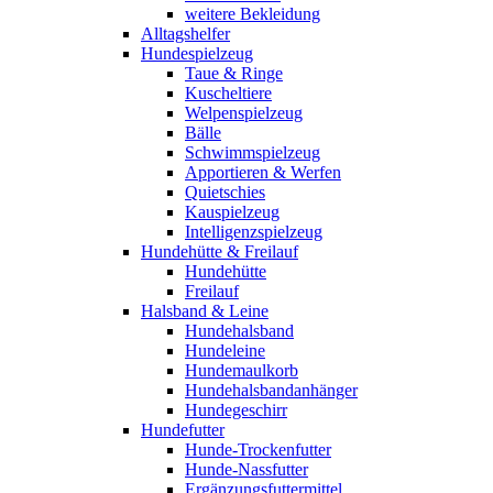
weitere Bekleidung
Alltagshelfer
Hundespielzeug
Taue & Ringe
Kuscheltiere
Welpenspielzeug
Bälle
Schwimmspielzeug
Apportieren & Werfen
Quietschies
Kauspielzeug
Intelligenzspielzeug
Hundehütte & Freilauf
Hundehütte
Freilauf
Halsband & Leine
Hundehalsband
Hundeleine
Hundemaulkorb
Hundehalsbandanhänger
Hundegeschirr
Hundefutter
Hunde-Trockenfutter
Hunde-Nassfutter
Ergänzungsfuttermittel