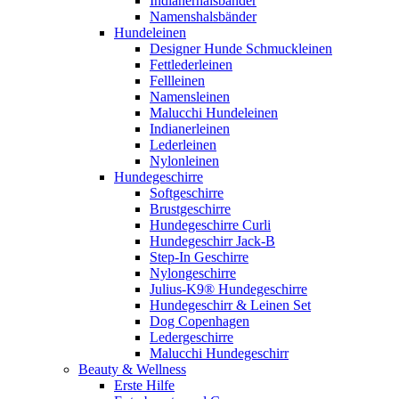
Indianerhalsbänder
Namenshalsbänder
Hundeleinen
Designer Hunde Schmuckleinen
Fettlederleinen
Fellleinen
Namensleinen
Malucchi Hundeleinen
Indianerleinen
Lederleinen
Nylonleinen
Hundegeschirre
Softgeschirre
Brustgeschirre
Hundegeschirre Curli
Hundegeschirr Jack-B
Step-In Geschirre
Nylongeschirre
Julius-K9® Hundegeschirre
Hundegeschirr & Leinen Set
Dog Copenhagen
Ledergeschirre
Malucchi Hundegeschirr
Beauty & Wellness
Erste Hilfe