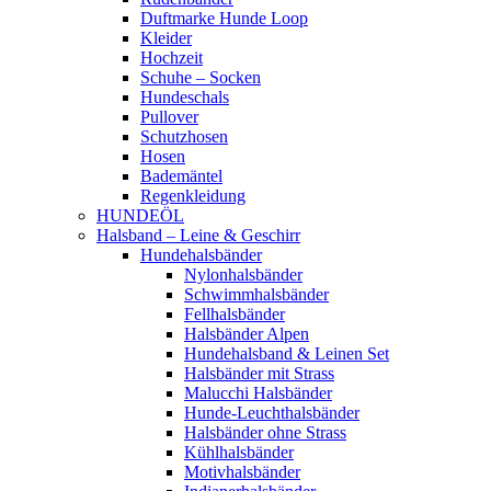
Duftmarke Hunde Loop
Kleider
Hochzeit
Schuhe – Socken
Hundeschals
Pullover
Schutzhosen
Hosen
Bademäntel
Regenkleidung
HUNDEÖL
Halsband – Leine & Geschirr
Hundehalsbänder
Nylonhalsbänder
Schwimmhalsbänder
Fellhalsbänder
Halsbänder Alpen
Hundehalsband & Leinen Set
Halsbänder mit Strass
Malucchi Halsbänder
Hunde-Leuchthalsbänder
Halsbänder ohne Strass
Kühlhalsbänder
Motivhalsbänder