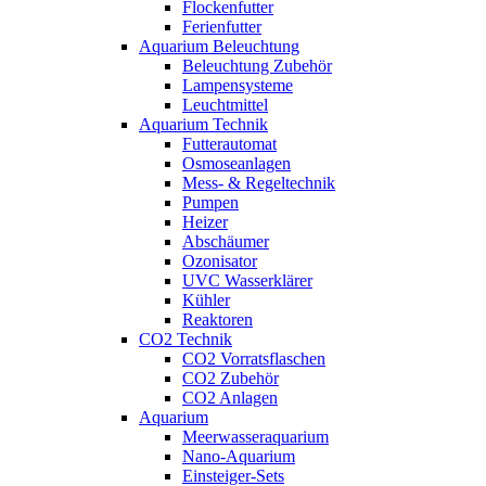
Flockenfutter
Ferienfutter
Aquarium Beleuchtung
Beleuchtung Zubehör
Lampensysteme
Leuchtmittel
Aquarium Technik
Futterautomat
Osmoseanlagen
Mess- & Regeltechnik
Pumpen
Heizer
Abschäumer
Ozonisator
UVC Wasserklärer
Kühler
Reaktoren
CO2 Technik
CO2 Vorratsflaschen
CO2 Zubehör
CO2 Anlagen
Aquarium
Meerwasseraquarium
Nano-Aquarium
Einsteiger-Sets