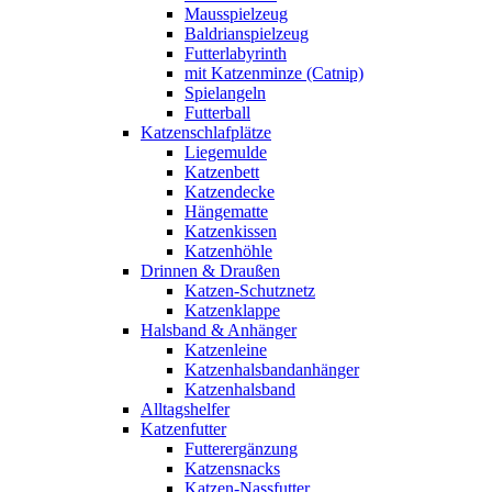
Mausspielzeug
Baldrianspielzeug
Futterlabyrinth
mit Katzenminze (Catnip)
Spielangeln
Futterball
Katzenschlafplätze
Liegemulde
Katzenbett
Katzendecke
Hängematte
Katzenkissen
Katzenhöhle
Drinnen & Draußen
Katzen-Schutznetz
Katzenklappe
Halsband & Anhänger
Katzenleine
Katzenhalsbandanhänger
Katzenhalsband
Alltagshelfer
Katzenfutter
Futterergänzung
Katzensnacks
Katzen-Nassfutter