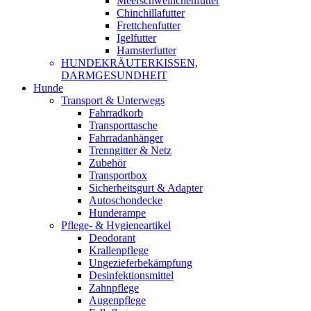
Meerschweinchenfutter
Chinchillafutter
Frettchenfutter
Igelfutter
Hamsterfutter
HUNDEKRÄUTERKISSEN,
DARMGESUNDHEIT
Hunde
Transport & Unterwegs
Fahrradkorb
Transporttasche
Fahrradanhänger
Trenngitter & Netz
Zubehör
Transportbox
Sicherheitsgurt & Adapter
Autoschondecke
Hunderampe
Pflege- & Hygieneartikel
Deodorant
Krallenpflege
Ungezieferbekämpfung
Desinfektionsmittel
Zahnpflege
Augenpflege