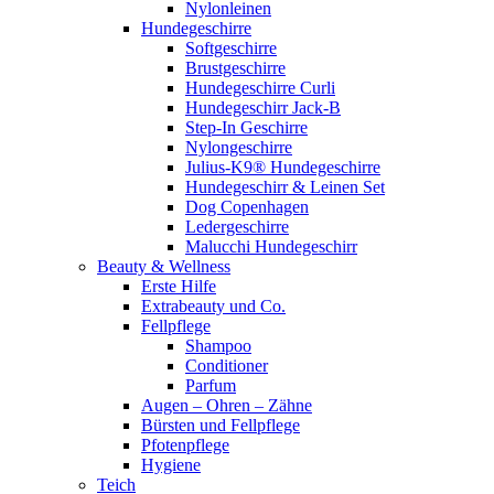
Nylonleinen
Hundegeschirre
Softgeschirre
Brustgeschirre
Hundegeschirre Curli
Hundegeschirr Jack-B
Step-In Geschirre
Nylongeschirre
Julius-K9® Hundegeschirre
Hundegeschirr & Leinen Set
Dog Copenhagen
Ledergeschirre
Malucchi Hundegeschirr
Beauty & Wellness
Erste Hilfe
Extrabeauty und Co.
Fellpflege
Shampoo
Conditioner
Parfum
Augen – Ohren – Zähne
Bürsten und Fellpflege
Pfotenpflege
Hygiene
Teich