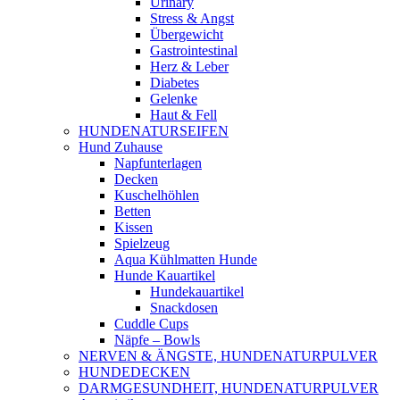
Urinary
Stress & Angst
Übergewicht
Gastrointestinal
Herz & Leber
Diabetes
Gelenke
Haut & Fell
HUNDENATURSEIFEN
Hund Zuhause
Napfunterlagen
Decken
Kuschelhöhlen
Betten
Kissen
Spielzeug
Aqua Kühlmatten Hunde
Hunde Kauartikel
Hundekauartikel
Snackdosen
Cuddle Cups
Näpfe – Bowls
NERVEN & ÄNGSTE, HUNDENATURPULVER
HUNDEDECKEN
DARMGESUNDHEIT, HUNDENATURPULVER