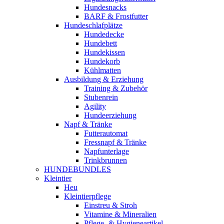
Hundesnacks
BARF & Frostfutter
Hundeschlafplätze
Hundedecke
Hundebett
Hundekissen
Hundekorb
Kühlmatten
Ausbildung & Erziehung
Training & Zubehör
Stubenrein
Agility
Hundeerziehung
Napf & Tränke
Futterautomat
Fressnapf & Tränke
Napfunterlage
Trinkbrunnen
HUNDEBUNDLES
Kleintier
Heu
Kleintierpflege
Einstreu & Stroh
Vitamine & Mineralien
Pflege- & Hygieneartikel