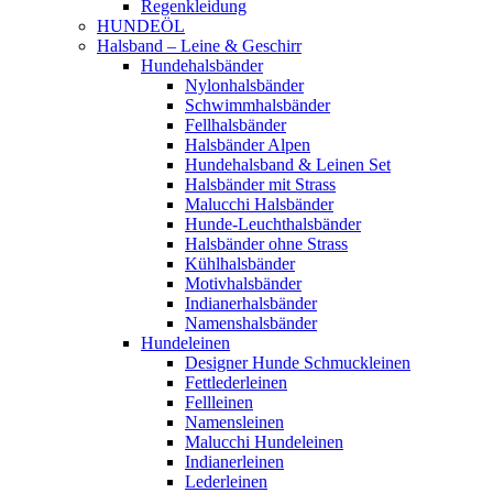
Regenkleidung
HUNDEÖL
Halsband – Leine & Geschirr
Hundehalsbänder
Nylonhalsbänder
Schwimmhalsbänder
Fellhalsbänder
Halsbänder Alpen
Hundehalsband & Leinen Set
Halsbänder mit Strass
Malucchi Halsbänder
Hunde-Leuchthalsbänder
Halsbänder ohne Strass
Kühlhalsbänder
Motivhalsbänder
Indianerhalsbänder
Namenshalsbänder
Hundeleinen
Designer Hunde Schmuckleinen
Fettlederleinen
Fellleinen
Namensleinen
Malucchi Hundeleinen
Indianerleinen
Lederleinen