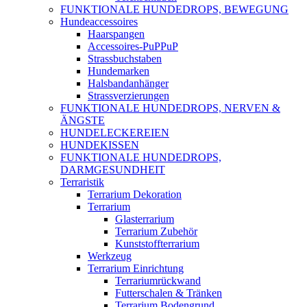
FUNKTIONALE HUNDEDROPS, BEWEGUNG
Hundeaccessoires
Haarspangen
Accessoires-PuPPuP
Strassbuchstaben
Hundemarken
Halsbandanhänger
Strassverzierungen
FUNKTIONALE HUNDEDROPS, NERVEN &
ÄNGSTE
HUNDELECKEREIEN
HUNDEKISSEN
FUNKTIONALE HUNDEDROPS,
DARMGESUNDHEIT
Terraristik
Terrarium Dekoration
Terrarium
Glasterrarium
Terrarium Zubehör
Kunststoffterrarium
Werkzeug
Terrarium Einrichtung
Terrariumrückwand
Futterschalen & Tränken
Terrarium Bodengrund