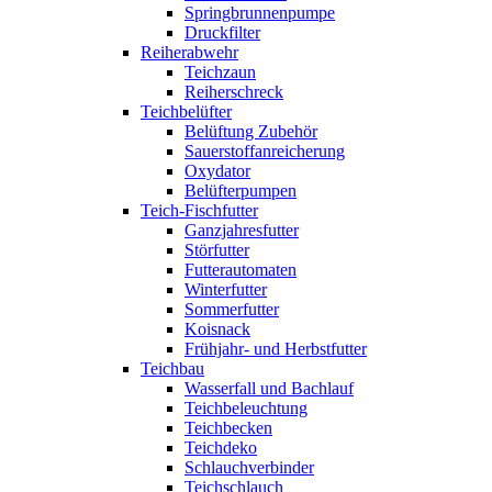
Springbrunnenpumpe
Druckfilter
Reiherabwehr
Teichzaun
Reiherschreck
Teichbelüfter
Belüftung Zubehör
Sauerstoffanreicherung
Oxydator
Belüfterpumpen
Teich-Fischfutter
Ganzjahresfutter
Störfutter
Futterautomaten
Winterfutter
Sommerfutter
Koisnack
Frühjahr- und Herbstfutter
Teichbau
Wasserfall und Bachlauf
Teichbeleuchtung
Teichbecken
Teichdeko
Schlauchverbinder
Teichschlauch