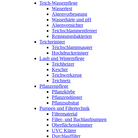
Teich-Wasserpflege
Wassertest
Algenvorbeugung
Wasserhärte und pH
Algenvernichter
Teichschlammentferner
Reinigungsbakterien
Teichreiniger
Teichschlammsauger
Hochdruckreiniger
Laub und Winterpflege
Teichheizer
Kescher
Teichwerkzeug
Teichnetz
Pflanzenpflege
Pflanzkörbe
Pflanzendünger
Pflanzsubstrat
Pumpen und Filtertechnik
Filtermaterial
Filter- und Bachlaufpumpen
Oberflächenskimmer
UVC Klärer
Durchlauffilter