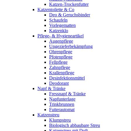
Katzen-Trockenfutter
Katzentoilette & Co
Deo & Geruchsbinder
Schaufeln
Vorlegematten
Katzenklo
Pflege- & Hygieneartikel
Augenpflege
Ungezieferbekämpfung
Ohrenpflege
Pfotenpflege
Fellpflege
Zahnpflege
Krallenpflege
Desinfektionsmittel
Deodorant
Napf & Tränke
Fressnapf & Tränke
Napfunterlage
Trinkbrunnen
Futterautomat
Katzenstreu
Klumpstreu
Biologisch abbaubare Streu
Katzenstreu mit Duft