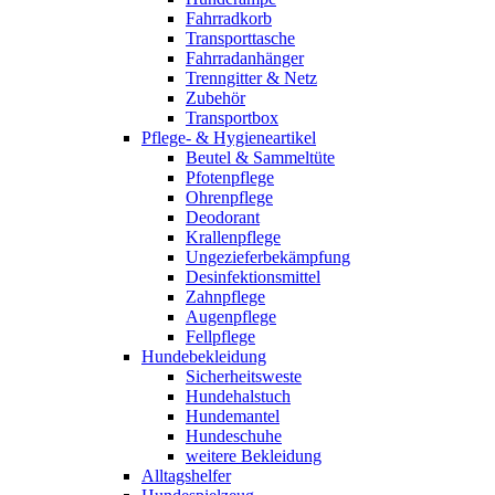
Fahrradkorb
Transporttasche
Fahrradanhänger
Trenngitter & Netz
Zubehör
Transportbox
Pflege- & Hygieneartikel
Beutel & Sammeltüte
Pfotenpflege
Ohrenpflege
Deodorant
Krallenpflege
Ungezieferbekämpfung
Desinfektionsmittel
Zahnpflege
Augenpflege
Fellpflege
Hundebekleidung
Sicherheitsweste
Hundehalstuch
Hundemantel
Hundeschuhe
weitere Bekleidung
Alltagshelfer