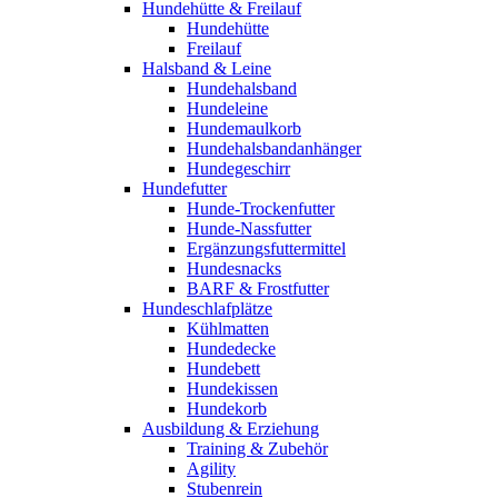
Hundehütte & Freilauf
Hundehütte
Freilauf
Halsband & Leine
Hundehalsband
Hundeleine
Hundemaulkorb
Hundehalsbandanhänger
Hundegeschirr
Hundefutter
Hunde-Trockenfutter
Hunde-Nassfutter
Ergänzungsfuttermittel
Hundesnacks
BARF & Frostfutter
Hundeschlafplätze
Kühlmatten
Hundedecke
Hundebett
Hundekissen
Hundekorb
Ausbildung & Erziehung
Training & Zubehör
Agility
Stubenrein