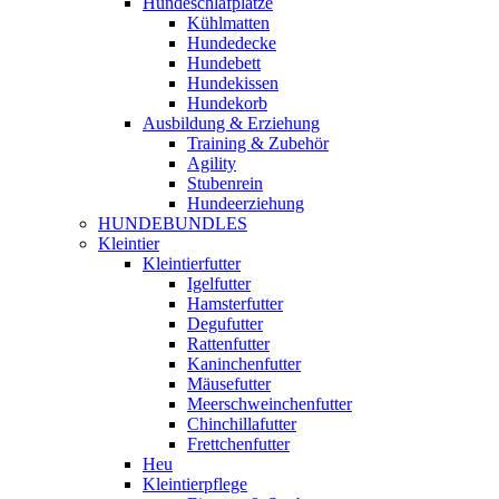
Hundeschlafplätze
Kühlmatten
Hundedecke
Hundebett
Hundekissen
Hundekorb
Ausbildung & Erziehung
Training & Zubehör
Agility
Stubenrein
Hundeerziehung
HUNDEBUNDLES
Kleintier
Kleintierfutter
Igelfutter
Hamsterfutter
Degufutter
Rattenfutter
Kaninchenfutter
Mäusefutter
Meerschweinchenfutter
Chinchillafutter
Frettchenfutter
Heu
Kleintierpflege