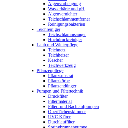
Algenvorbeugung
Wasserhärte und pH
Algenvernichter
Teichschlammentferner
Reinigungsbakterien
Teichreiniger
Teichschlammsauger
Hochdruckreiniger
Laub und Winterpflege
Teichnetz
Teichheizer
Kescher
Teichwerkzeug
Pflanzenpflege
Pflanzsubstrat
Pflanzkörbe
Pflanzendünger
Pumpen und Filtertechnik
Druckfilter
Filtermaterial
Filter- und Bachlaufpumpen
Oberflächenskimmer
UVC Klärer
Durchlauffilter
Springbrunnenpumpe