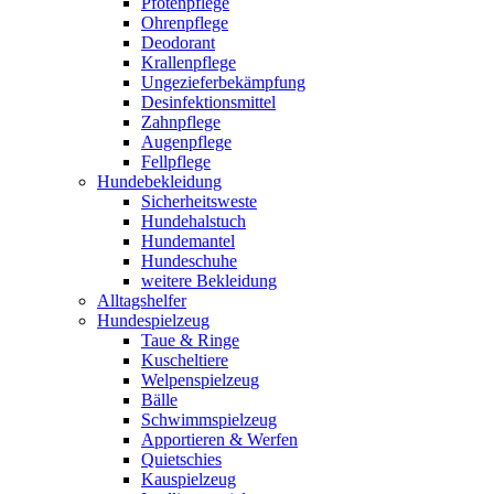
Pfotenpflege
Ohrenpflege
Deodorant
Krallenpflege
Ungezieferbekämpfung
Desinfektionsmittel
Zahnpflege
Augenpflege
Fellpflege
Hundebekleidung
Sicherheitsweste
Hundehalstuch
Hundemantel
Hundeschuhe
weitere Bekleidung
Alltagshelfer
Hundespielzeug
Taue & Ringe
Kuscheltiere
Welpenspielzeug
Bälle
Schwimmspielzeug
Apportieren & Werfen
Quietschies
Kauspielzeug