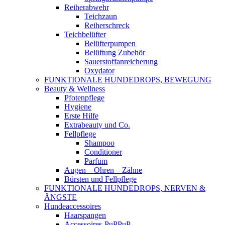
Reiherabwehr
Teichzaun
Reiherschreck
Teichbelüfter
Belüfterpumpen
Belüftung Zubehör
Sauerstoffanreicherung
Oxydator
FUNKTIONALE HUNDEDROPS, BEWEGUNG
Beauty & Wellness
Pfotenpflege
Hygiene
Erste Hilfe
Extrabeauty und Co.
Fellpflege
Shampoo
Conditioner
Parfum
Augen – Ohren – Zähne
Bürsten und Fellpflege
FUNKTIONALE HUNDEDROPS, NERVEN &
ÄNGSTE
Hundeaccessoires
Haarspangen
Accessoires-PuPPuP