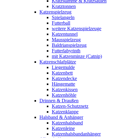
Kratzstämme & Kratzsäulen
Kratztonnen
Katzenspielzeug
Spielangeln
Futterball
weitere Katzenspielzeuge
Katzentunnel
Mausspielzeug
Baldrianspielzeug
Futterlabyrinth
mit Katzenminze (Catnip)
Katzenschlafplätze
Liegemulde
Katzenbett
Katzendecke
Hängematte
Katzenkissen
Katzenhöhle
Drinnen & Draußen
Katzen-Schutznetz
Katzenklappe
Halsband & Anhänger
Katzenhalsband
Katzenleine
Katzenhalsbandanhänger