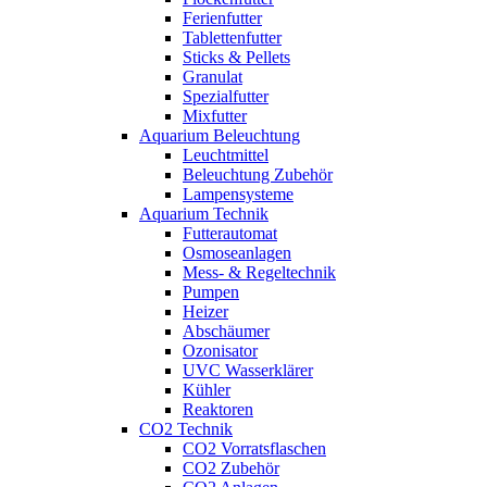
Ferienfutter
Tablettenfutter
Sticks & Pellets
Granulat
Spezialfutter
Mixfutter
Aquarium Beleuchtung
Leuchtmittel
Beleuchtung Zubehör
Lampensysteme
Aquarium Technik
Futterautomat
Osmoseanlagen
Mess- & Regeltechnik
Pumpen
Heizer
Abschäumer
Ozonisator
UVC Wasserklärer
Kühler
Reaktoren
CO2 Technik
CO2 Vorratsflaschen
CO2 Zubehör