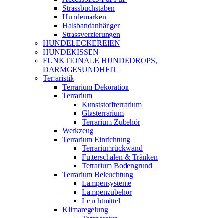
Strassbuchstaben
Hundemarken
Halsbandanhänger
Strassverzierungen
HUNDELECKEREIEN
HUNDEKISSEN
FUNKTIONALE HUNDEDROPS,
DARMGESUNDHEIT
Terraristik
Terrarium Dekoration
Terrarium
Kunststoffterrarium
Glasterrarium
Terrarium Zubehör
Werkzeug
Terrarium Einrichtung
Terrariumrückwand
Futterschalen & Tränken
Terrarium Bodengrund
Terrarium Beleuchtung
Lampensysteme
Lampenzubehör
Leuchtmittel
Klimaregelung