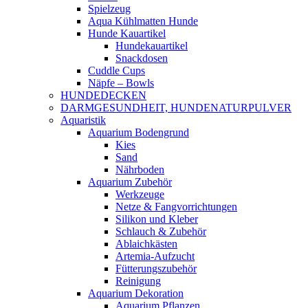
Spielzeug
Aqua Kühlmatten Hunde
Hunde Kauartikel
Hundekauartikel
Snackdosen
Cuddle Cups
Näpfe – Bowls
HUNDEDECKEN
DARMGESUNDHEIT, HUNDENATURPULVER
Aquaristik
Aquarium Bodengrund
Kies
Sand
Nährboden
Aquarium Zubehör
Werkzeuge
Netze & Fangvorrichtungen
Silikon und Kleber
Schlauch & Zubehör
Ablaichkästen
Artemia-Aufzucht
Fütterungszubehör
Reinigung
Aquarium Dekoration
Aquarium Pflanzen