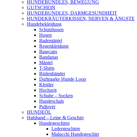
HUNDEBUNDLES, BEWEGUNG
GUTSCHEIN
HUNDEBUNDLES, DARMGESUNDHEIT
HUNDEKRÄUTERKISSEN, NERVEN & ÄNGSTE
Hundebekleidung
Schutzhosen
Hosen
Bademäntel
Regenkleidung
Basecaps
Bandanas
Mäntel
T-Shirts
Rüdenbänder
Duftmarke Hunde Loop
Kleider
Hochzeit
Schuhe – Socken
Hundeschals
Pullover
HUNDEÖL
Halsband – Leine & Geschirr
Hundegeschirre
Ledergeschirre
Malucchi Hundegeschirr