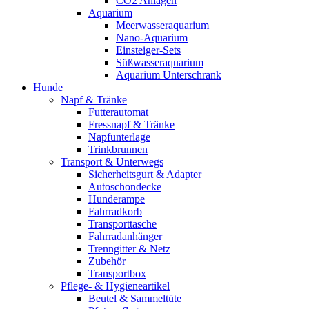
CO2 Anlagen
Aquarium
Meerwasseraquarium
Nano-Aquarium
Einsteiger-Sets
Süßwasseraquarium
Aquarium Unterschrank
Hunde
Napf & Tränke
Futterautomat
Fressnapf & Tränke
Napfunterlage
Trinkbrunnen
Transport & Unterwegs
Sicherheitsgurt & Adapter
Autoschondecke
Hunderampe
Fahrradkorb
Transporttasche
Fahrradanhänger
Trenngitter & Netz
Zubehör
Transportbox
Pflege- & Hygieneartikel
Beutel & Sammeltüte