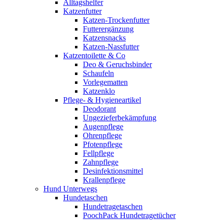
Alltagshelfer
Katzenfutter
Katzen-Trockenfutter
Futterergänzung
Katzensnacks
Katzen-Nassfutter
Katzentoilette & Co
Deo & Geruchsbinder
Schaufeln
Vorlegematten
Katzenklo
Pflege- & Hygieneartikel
Deodorant
Ungezieferbekämpfung
Augenpflege
Ohrenpflege
Pfotenpflege
Fellpflege
Zahnpflege
Desinfektionsmittel
Krallenpflege
Hund Unterwegs
Hundetaschen
Hundetragetaschen
PoochPack Hundetragetücher