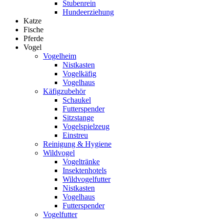
Stubenrein
Hundeerziehung
Katze
Fische
Pferde
Vogel
Vogelheim
Nistkasten
Vogelkäfig
Vogelhaus
Käfigzubehör
Schaukel
Futterspender
Sitzstange
Vogelspielzeug
Einstreu
Reinigung & Hygiene
Wildvogel
Vogeltränke
Insektenhotels
Wildvogelfutter
Nistkasten
Vogelhaus
Futterspender
Vogelfutter