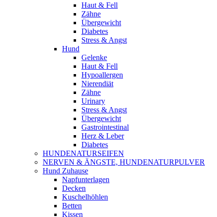
Haut & Fell
Zähne
Übergewicht
Diabetes
Stress & Angst
Hund
Gelenke
Haut & Fell
Hypoallergen
Nierendiät
Zähne
Urinary
Stress & Angst
Übergewicht
Gastrointestinal
Herz & Leber
Diabetes
HUNDENATURSEIFEN
NERVEN & ÄNGSTE, HUNDENATURPULVER
Hund Zuhause
Napfunterlagen
Decken
Kuschelhöhlen
Betten
Kissen