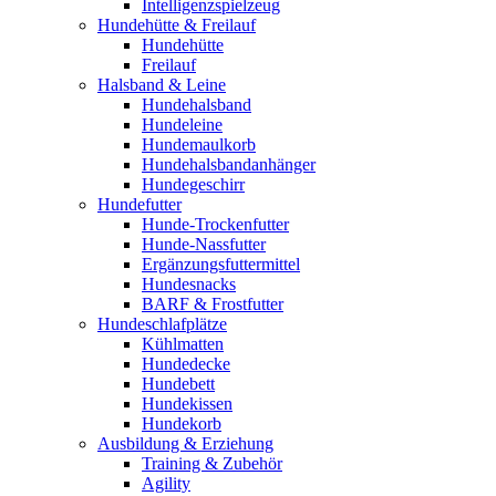
Intelligenzspielzeug
Hundehütte & Freilauf
Hundehütte
Freilauf
Halsband & Leine
Hundehalsband
Hundeleine
Hundemaulkorb
Hundehalsbandanhänger
Hundegeschirr
Hundefutter
Hunde-Trockenfutter
Hunde-Nassfutter
Ergänzungsfuttermittel
Hundesnacks
BARF & Frostfutter
Hundeschlafplätze
Kühlmatten
Hundedecke
Hundebett
Hundekissen
Hundekorb
Ausbildung & Erziehung
Training & Zubehör
Agility