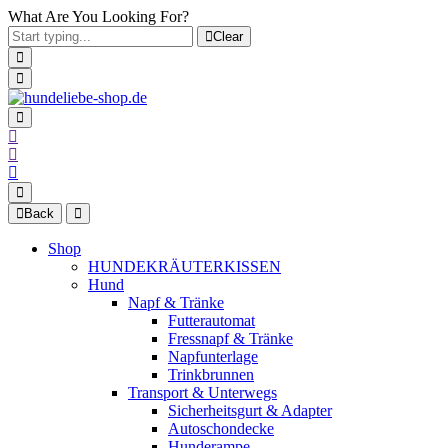
What Are You Looking For?
Clear
Back
Shop
HUNDEKRÄUTERKISSEN
Hund
Napf & Tränke
Futterautomat
Fressnapf & Tränke
Napfunterlage
Trinkbrunnen
Transport & Unterwegs
Sicherheitsgurt & Adapter
Autoschondecke
Hunderampe