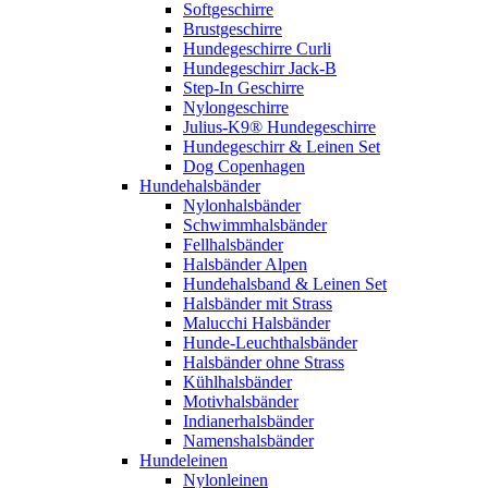
Softgeschirre
Brustgeschirre
Hundegeschirre Curli
Hundegeschirr Jack-B
Step-In Geschirre
Nylongeschirre
Julius-K9® Hundegeschirre
Hundegeschirr & Leinen Set
Dog Copenhagen
Hundehalsbänder
Nylonhalsbänder
Schwimmhalsbänder
Fellhalsbänder
Halsbänder Alpen
Hundehalsband & Leinen Set
Halsbänder mit Strass
Malucchi Halsbänder
Hunde-Leuchthalsbänder
Halsbänder ohne Strass
Kühlhalsbänder
Motivhalsbänder
Indianerhalsbänder
Namenshalsbänder
Hundeleinen
Nylonleinen