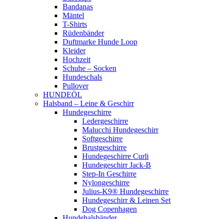
Bandanas
Mäntel
T-Shirts
Rüdenbänder
Duftmarke Hunde Loop
Kleider
Hochzeit
Schuhe – Socken
Hundeschals
Pullover
HUNDEÖL
Halsband – Leine & Geschirr
Hundegeschirre
Ledergeschirre
Malucchi Hundegeschirr
Softgeschirre
Brustgeschirre
Hundegeschirre Curli
Hundegeschirr Jack-B
Step-In Geschirre
Nylongeschirre
Julius-K9® Hundegeschirre
Hundegeschirr & Leinen Set
Dog Copenhagen
Hundehalsbänder