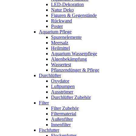
LED-Dekoration
Natur Deko
Figuren & Gegenstände
Rückwand
Poster
Aquarium Pflege
Spurenelemente
Meersalz
Heilmittel
Aquarium Wasserpflege
Algenbekämpfung
Wassertest
Pflanzendünger & Pflege
Durchlüfter
Oxydator
Luftpumpen
Ausströmer
Durchlüfter Zubehör
Filter
Filter Zubehör
Filtermaterial
Außenfilter
Innenfilter
Fischfutter
Flockenfutter