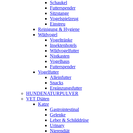
Schaukel
Futterspender
Sitzstange
Vogelspielzeug
Einstreu
Reinigung & Hygiene
Wildvogel
Vogeltränke
Insektenhotels
Wildvogelfutter
Nistkasten
Vogelhaus
Futterspender
Vogelfutter
Alleinfutter
Snacks
Ergänzungsfutter
HUNDENATURPULVER
VET Diäten
Katze
Gastrointestinal
Gelenke
Leber & Schilddrüse
Urinary
Nierendiät