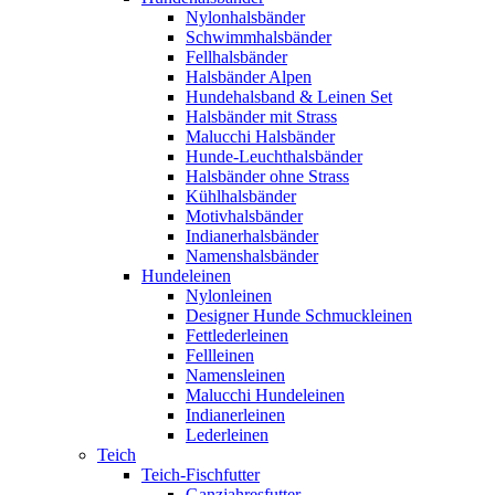
Nylonhalsbänder
Schwimmhalsbänder
Fellhalsbänder
Halsbänder Alpen
Hundehalsband & Leinen Set
Halsbänder mit Strass
Malucchi Halsbänder
Hunde-Leuchthalsbänder
Halsbänder ohne Strass
Kühlhalsbänder
Motivhalsbänder
Indianerhalsbänder
Namenshalsbänder
Hundeleinen
Nylonleinen
Designer Hunde Schmuckleinen
Fettlederleinen
Fellleinen
Namensleinen
Malucchi Hundeleinen
Indianerleinen
Lederleinen
Teich
Teich-Fischfutter
Ganzjahresfutter