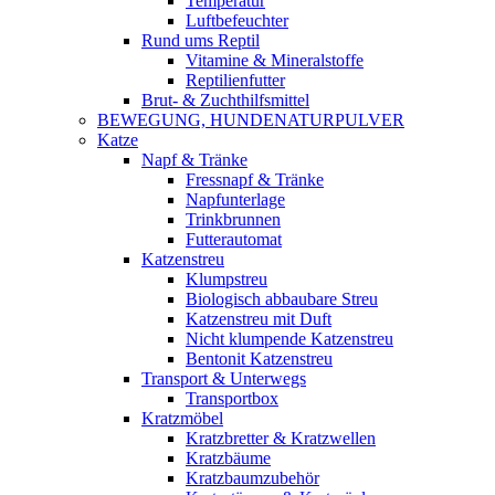
Temperatur
Luftbefeuchter
Rund ums Reptil
Vitamine & Mineralstoffe
Reptilienfutter
Brut- & Zuchthilfsmittel
BEWEGUNG, HUNDENATURPULVER
Katze
Napf & Tränke
Fressnapf & Tränke
Napfunterlage
Trinkbrunnen
Futterautomat
Katzenstreu
Klumpstreu
Biologisch abbaubare Streu
Katzenstreu mit Duft
Nicht klumpende Katzenstreu
Bentonit Katzenstreu
Transport & Unterwegs
Transportbox
Kratzmöbel
Kratzbretter & Kratzwellen
Kratzbäume
Kratzbaumzubehör