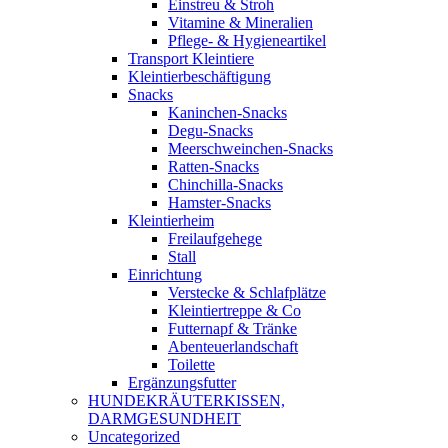
Einstreu & Stroh
Vitamine & Mineralien
Pflege- & Hygieneartikel
Transport Kleintiere
Kleintierbeschäftigung
Snacks
Kaninchen-Snacks
Degu-Snacks
Meerschweinchen-Snacks
Ratten-Snacks
Chinchilla-Snacks
Hamster-Snacks
Kleintierheim
Freilaufgehege
Stall
Einrichtung
Verstecke & Schlafplätze
Kleintiertreppe & Co
Futternapf & Tränke
Abenteuerlandschaft
Toilette
Ergänzungsfutter
HUNDEKRÄUTERKISSEN,
DARMGESUNDHEIT
Uncategorized