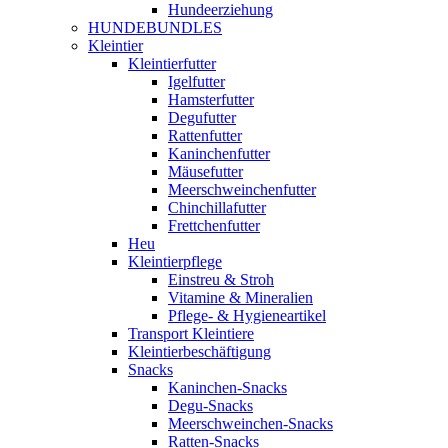
Hundeerziehung
HUNDEBUNDLES
Kleintier
Kleintierfutter
Igelfutter
Hamsterfutter
Degufutter
Rattenfutter
Kaninchenfutter
Mäusefutter
Meerschweinchenfutter
Chinchillafutter
Frettchenfutter
Heu
Kleintierpflege
Einstreu & Stroh
Vitamine & Mineralien
Pflege- & Hygieneartikel
Transport Kleintiere
Kleintierbeschäftigung
Snacks
Kaninchen-Snacks
Degu-Snacks
Meerschweinchen-Snacks
Ratten-Snacks