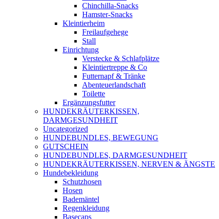
Chinchilla-Snacks
Hamster-Snacks
Kleintierheim
Freilaufgehege
Stall
Einrichtung
Verstecke & Schlafplätze
Kleintiertreppe & Co
Futternapf & Tränke
Abenteuerlandschaft
Toilette
Ergänzungsfutter
HUNDEKRÄUTERKISSEN,
DARMGESUNDHEIT
Uncategorized
HUNDEBUNDLES, BEWEGUNG
GUTSCHEIN
HUNDEBUNDLES, DARMGESUNDHEIT
HUNDEKRÄUTERKISSEN, NERVEN & ÄNGSTE
Hundebekleidung
Schutzhosen
Hosen
Bademäntel
Regenkleidung
Basecaps