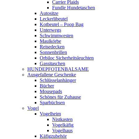
Carrier Plaids
Fundle Hundetaschen
Autositze
Leckerlibeutel
Kotbeutel – Poop Bag
Unterwegs
Schwimmwesten
Maulkörbe
Reisedecken
Sonnenbrillen
Orbiloc Sicherheitsleuchten
Gassitaschen
HUNDEPFOTENBALSAME
Ausgefallene Geschenke
Schlüsselanhänger
Bücher
Mousepads
Schönes für Zuhause
Sparbüchsen
Vogel
Vogelheim
Nistkasten
Vogelkäfig
Vogelhaus
Käfigzubehör