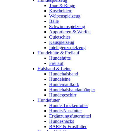
Hundespielzeug
Taue & Ringe
Kuscheltiere
Welpenspielzeug
Bälle
Schwimmspielzeug
Apportieren & Werfen
Quietschies
Kauspielzeug
Intelligenzspielzeug
Hundehütte & Freilauf
Hundehütte
Freilauf
Halsband & Leine
Hundehalsband
Hundeleine
Hundemaulkorb
Hundehalsbandanhänger
Hundegeschirr
Hundefutter
Hunde-Trockenfutter
Hunde-Nassfutter
Ergänzungsfuttermittel
Hundesnacks
BARF & Frostfutter