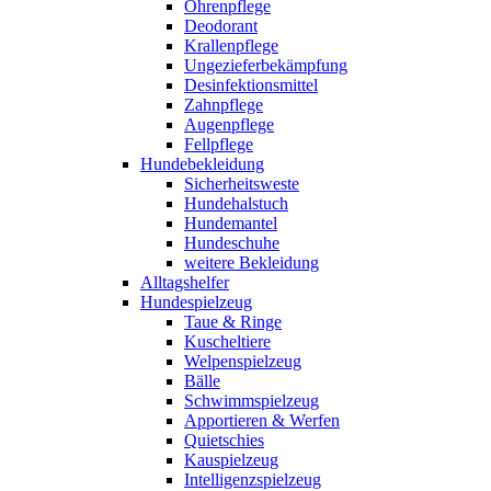
Ohrenpflege
Deodorant
Krallenpflege
Ungezieferbekämpfung
Desinfektionsmittel
Zahnpflege
Augenpflege
Fellpflege
Hundebekleidung
Sicherheitsweste
Hundehalstuch
Hundemantel
Hundeschuhe
weitere Bekleidung
Alltagshelfer
Hundespielzeug
Taue & Ringe
Kuscheltiere
Welpenspielzeug
Bälle
Schwimmspielzeug
Apportieren & Werfen
Quietschies
Kauspielzeug
Intelligenzspielzeug