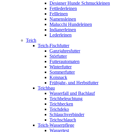
Designer Hunde Schmuckleinen
Fettlederleinen
Fellleinen
Namensleinen
Malucchi Hundeleinen
Indianerleinen
Lederleinen
Teich
Teich-Fischfutter
Ganzjahresfutter
Störfutter
Futterautomaten
Winterfutter
Sommerfutter
Koisnack
Frühjahr- und Herbstfutter
Teichbau
Wasserfall und Bachlauf
Teichbeleuchtung
Teichbecken
Teichdeko
Schlauchverbinder
Teichschlauch
Teich-Wasserpflege
Wassertest