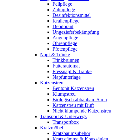
Fellpflege
Zahnpflege
Desinfektionsmittel
Krallenpflege
Deodorant
Ungezieferbekämpfung
Augenpflege
Ohrenpflege
Pfotenpflege
Napf & Tränke
Trinkbrunnen
Futterautomat
Fressnapf & Tränke
Napfunterlage
Katzenstreu
Bentonit Katzenstreu
Klumpstreu
Biologisch abbaubare Streu
Katzenstreu mit Duft
Nicht klumpende Katzenstreu
Transport & Unterwegs
Transportbox
Kratzmöbel
Kratzbaumzubehör
Kratzstämme & Kratzsäulen