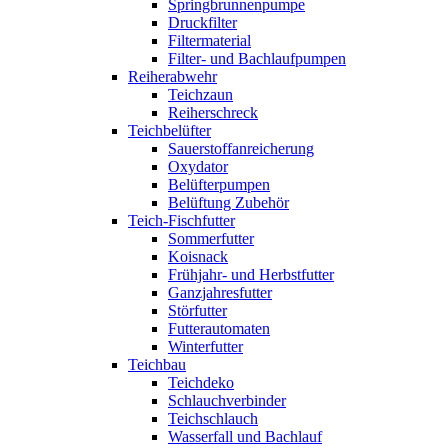
Springbrunnenpumpe
Druckfilter
Filtermaterial
Filter- und Bachlaufpumpen
Reiherabwehr
Teichzaun
Reiherschreck
Teichbelüfter
Sauerstoffanreicherung
Oxydator
Belüfterpumpen
Belüftung Zubehör
Teich-Fischfutter
Sommerfutter
Koisnack
Frühjahr- und Herbstfutter
Ganzjahresfutter
Störfutter
Futterautomaten
Winterfutter
Teichbau
Teichdeko
Schlauchverbinder
Teichschlauch
Wasserfall und Bachlauf