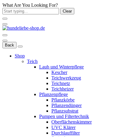
What Are You Looking For?
Clear
Back
Shop
Teich
Laub und Winterpflege
Kescher
Teichwerkzeug
Teichnetz
Teichheizer
Pflanzenpflege
Pflanzkörbe
Pflanzendünger
Pflanzsubstrat
Pumpen und Filtertechnik
Oberflächenskimmer
UVC Klärer
Durchlauffilter