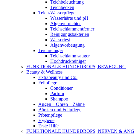
Teichbeleuchtung
Teichbecken
Teich-Wasserpflege
Wasserhärte und pH
Algenvernichter
Teichschlammentferner
Reinigungsbakterien
Wassertest
Algenvorbeugung
Teichreiniger
Teichschlammsauger
Hochdruckreiniger
FUNKTIONALE HUNDEDROPS, BEWEGUNG
Beauty & Wellness
Extrabeauty und Co.
Fellpflege
Conditioner
Parfum
Shampoo
Augen – Ohren – Zähne
Bürsten und Fellpflege
Pfotenpflege
Hygiene
Erste Hilfe
FUNKTIONALE HUNDEDROPS, NERVEN & ÄNG