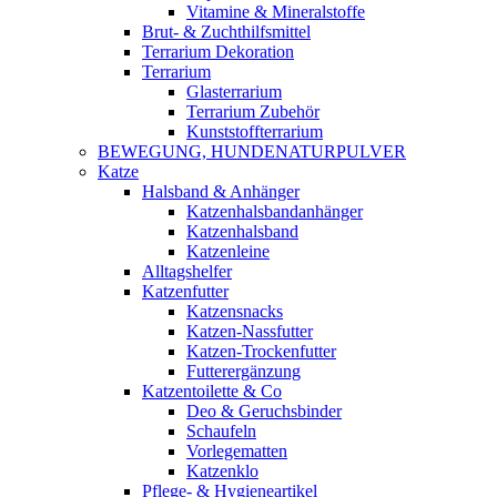
Vitamine & Mineralstoffe
Brut- & Zuchthilfsmittel
Terrarium Dekoration
Terrarium
Glasterrarium
Terrarium Zubehör
Kunststoffterrarium
BEWEGUNG, HUNDENATURPULVER
Katze
Halsband & Anhänger
Katzenhalsbandanhänger
Katzenhalsband
Katzenleine
Alltagshelfer
Katzenfutter
Katzensnacks
Katzen-Nassfutter
Katzen-Trockenfutter
Futterergänzung
Katzentoilette & Co
Deo & Geruchsbinder
Schaufeln
Vorlegematten
Katzenklo
Pflege- & Hygieneartikel