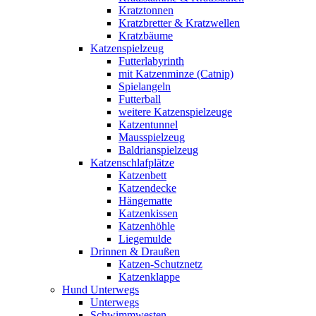
Kratztonnen
Kratzbretter & Kratzwellen
Kratzbäume
Katzenspielzeug
Futterlabyrinth
mit Katzenminze (Catnip)
Spielangeln
Futterball
weitere Katzenspielzeuge
Katzentunnel
Mausspielzeug
Baldrianspielzeug
Katzenschlafplätze
Katzenbett
Katzendecke
Hängematte
Katzenkissen
Katzenhöhle
Liegemulde
Drinnen & Draußen
Katzen-Schutznetz
Katzenklappe
Hund Unterwegs
Unterwegs
Schwimmwesten