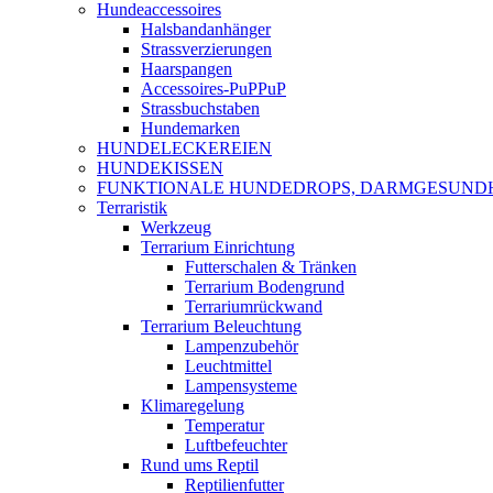
Hundeaccessoires
Halsbandanhänger
Strassverzierungen
Haarspangen
Accessoires-PuPPuP
Strassbuchstaben
Hundemarken
HUNDELECKEREIEN
HUNDEKISSEN
FUNKTIONALE HUNDEDROPS, DARMGESUND
Terraristik
Werkzeug
Terrarium Einrichtung
Futterschalen & Tränken
Terrarium Bodengrund
Terrariumrückwand
Terrarium Beleuchtung
Lampenzubehör
Leuchtmittel
Lampensysteme
Klimaregelung
Temperatur
Luftbefeuchter
Rund ums Reptil
Reptilienfutter