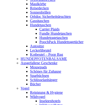
Maulkörbe
Reisedecken
Sonnenbrillen
Orbiloc Sicherheitsleuchten
Gassitaschen
Hundetaschen
Carrier Plaids
Fundle Hundetaschen
Hundetragetaschen
PoochPack Hundetragetücher
Autositze
Leckerlibeutel
Kotbeutel – Poop Bag
HUNDEPFOTENBALSAME
Ausgefallene Geschenke
Mousepads
Schönes für Zuhause
Sparbüchsen
Schlüsselanhänger
Bücher
Vogel
Reinigung & Hygiene
Wildvogel
Insektenhotels