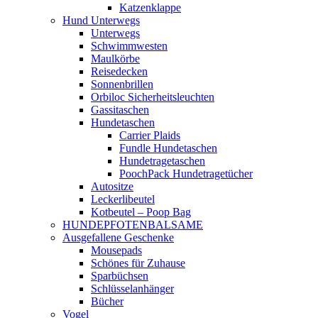
Katzenklappe
Hund Unterwegs
Unterwegs
Schwimmwesten
Maulkörbe
Reisedecken
Sonnenbrillen
Orbiloc Sicherheitsleuchten
Gassitaschen
Hundetaschen
Carrier Plaids
Fundle Hundetaschen
Hundetragetaschen
PoochPack Hundetragetücher
Autositze
Leckerlibeutel
Kotbeutel – Poop Bag
HUNDEPFOTENBALSAME
Ausgefallene Geschenke
Mousepads
Schönes für Zuhause
Sparbüchsen
Schlüsselanhänger
Bücher
Vogel