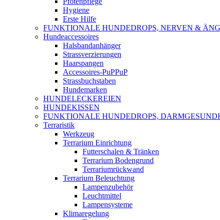
Pfotenpflege
Hygiene
Erste Hilfe
FUNKTIONALE HUNDEDROPS, NERVEN & ÄNG
Hundeaccessoires
Halsbandanhänger
Strassverzierungen
Haarspangen
Accessoires-PuPPuP
Strassbuchstaben
Hundemarken
HUNDELECKEREIEN
HUNDEKISSEN
FUNKTIONALE HUNDEDROPS, DARMGESUND
Terraristik
Werkzeug
Terrarium Einrichtung
Futterschalen & Tränken
Terrarium Bodengrund
Terrariumrückwand
Terrarium Beleuchtung
Lampenzubehör
Leuchtmittel
Lampensysteme
Klimaregelung