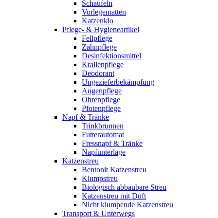
Schaufeln
Vorlegematten
Katzenklo
Pflege- & Hygieneartikel
Fellpflege
Zahnpflege
Desinfektionsmittel
Krallenpflege
Deodorant
Ungezieferbekämpfung
Augenpflege
Ohrenpflege
Pfotenpflege
Napf & Tränke
Trinkbrunnen
Futterautomat
Fressnapf & Tränke
Napfunterlage
Katzenstreu
Bentonit Katzenstreu
Klumpstreu
Biologisch abbaubare Streu
Katzenstreu mit Duft
Nicht klumpende Katzenstreu
Transport & Unterwegs