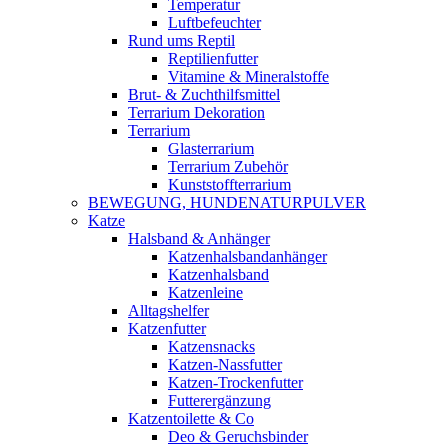
Temperatur
Luftbefeuchter
Rund ums Reptil
Reptilienfutter
Vitamine & Mineralstoffe
Brut- & Zuchthilfsmittel
Terrarium Dekoration
Terrarium
Glasterrarium
Terrarium Zubehör
Kunststoffterrarium
BEWEGUNG, HUNDENATURPULVER
Katze
Halsband & Anhänger
Katzenhalsbandanhänger
Katzenhalsband
Katzenleine
Alltagshelfer
Katzenfutter
Katzensnacks
Katzen-Nassfutter
Katzen-Trockenfutter
Futterergänzung
Katzentoilette & Co
Deo & Geruchsbinder