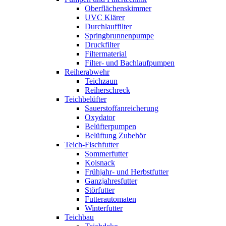
Oberflächenskimmer
UVC Klärer
Durchlauffilter
Springbrunnenpumpe
Druckfilter
Filtermaterial
Filter- und Bachlaufpumpen
Reiherabwehr
Teichzaun
Reiherschreck
Teichbelüfter
Sauerstoffanreicherung
Oxydator
Belüfterpumpen
Belüftung Zubehör
Teich-Fischfutter
Sommerfutter
Koisnack
Frühjahr- und Herbstfutter
Ganzjahresfutter
Störfutter
Futterautomaten
Winterfutter
Teichbau