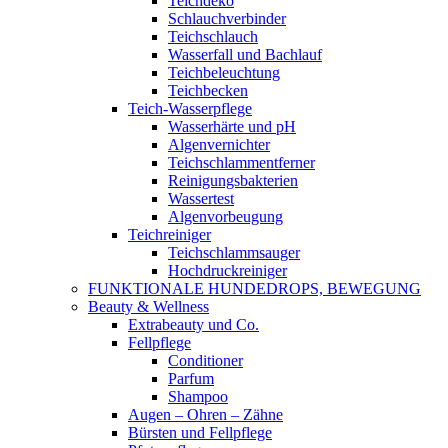
Teichdeko
Schlauchverbinder
Teichschlauch
Wasserfall und Bachlauf
Teichbeleuchtung
Teichbecken
Teich-Wasserpflege
Wasserhärte und pH
Algenvernichter
Teichschlammentferner
Reinigungsbakterien
Wassertest
Algenvorbeugung
Teichreiniger
Teichschlammsauger
Hochdruckreiniger
FUNKTIONALE HUNDEDROPS, BEWEGUNG
Beauty & Wellness
Extrabeauty und Co.
Fellpflege
Conditioner
Parfum
Shampoo
Augen – Ohren – Zähne
Bürsten und Fellpflege