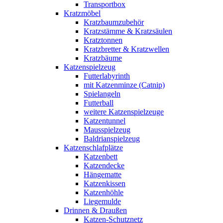
Transportbox
Kratzmöbel
Kratzbaumzubehör
Kratzstämme & Kratzsäulen
Kratztonnen
Kratzbretter & Kratzwellen
Kratzbäume
Katzenspielzeug
Futterlabyrinth
mit Katzenminze (Catnip)
Spielangeln
Futterball
weitere Katzenspielzeuge
Katzentunnel
Mausspielzeug
Baldrianspielzeug
Katzenschlafplätze
Katzenbett
Katzendecke
Hängematte
Katzenkissen
Katzenhöhle
Liegemulde
Drinnen & Draußen
Katzen-Schutznetz