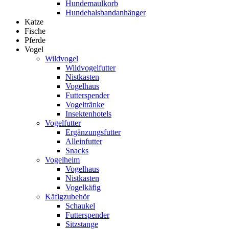
Hundemaulkorb
Hundehalsbandanhänger
Katze
Fische
Pferde
Vogel
Wildvogel
Wildvogelfutter
Nistkasten
Vogelhaus
Futterspender
Vogeltränke
Insektenhotels
Vogelfutter
Ergänzungsfutter
Alleinfutter
Snacks
Vogelheim
Vogelhaus
Nistkasten
Vogelkäfig
Käfigzubehör
Schaukel
Futterspender
Sitzstange