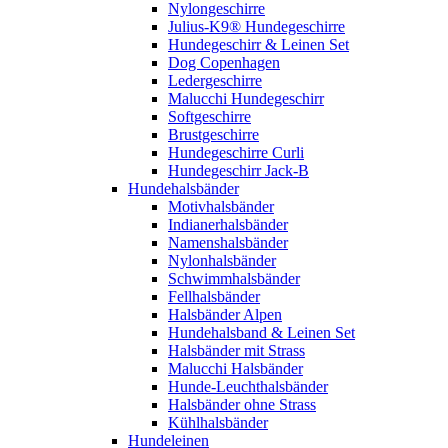
Nylongeschirre
Julius-K9® Hundegeschirre
Hundegeschirr & Leinen Set
Dog Copenhagen
Ledergeschirre
Malucchi Hundegeschirr
Softgeschirre
Brustgeschirre
Hundegeschirre Curli
Hundegeschirr Jack-B
Hundehalsbänder
Motivhalsbänder
Indianerhalsbänder
Namenshalsbänder
Nylonhalsbänder
Schwimmhalsbänder
Fellhalsbänder
Halsbänder Alpen
Hundehalsband & Leinen Set
Halsbänder mit Strass
Malucchi Halsbänder
Hunde-Leuchthalsbänder
Halsbänder ohne Strass
Kühlhalsbänder
Hundeleinen