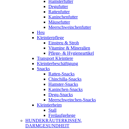
Hamsterfutter
Degufutter
Rattenfutter
Kaninchenfutter
Mäusefutter
Meerschweinchenfutter
Heu
Kleintierpflege
Einstreu & Stroh
Vitamine & Mineralien
Pflege- & Hygieneartikel
Transport Kleintiere
Kleintierbeschäftigung
Snacks
Ratten-Snacks
Chinchilla-Snacks
Hamster-Snacks
Kaninchen-Snacks
Degu-Snacks
Meerschweinchen-Snacks
Kleintierheim
Stall
Freilaufgehege
HUNDEKRÄUTERKISSEN,
DARMGESUNDHEIT