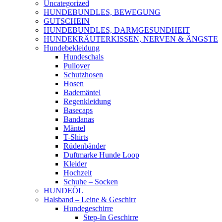
Uncategorized
HUNDEBUNDLES, BEWEGUNG
GUTSCHEIN
HUNDEBUNDLES, DARMGESUNDHEIT
HUNDEKRÄUTERKISSEN, NERVEN & ÄNGSTE
Hundebekleidung
Hundeschals
Pullover
Schutzhosen
Hosen
Bademäntel
Regenkleidung
Basecaps
Bandanas
Mäntel
T-Shirts
Rüdenbänder
Duftmarke Hunde Loop
Kleider
Hochzeit
Schuhe – Socken
HUNDEÖL
Halsband – Leine & Geschirr
Hundegeschirre
Step-In Geschirre