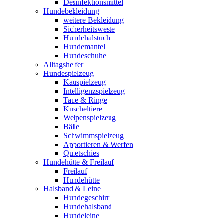
Desinfektionsmittel
Hundebekleidung
weitere Bekleidung
Sicherheitsweste
Hundehalstuch
Hundemantel
Hundeschuhe
Alltagshelfer
Hundespielzeug
Kauspielzeug
Intelligenzspielzeug
Taue & Ringe
Kuscheltiere
Welpenspielzeug
Bälle
Schwimmspielzeug
Apportieren & Werfen
Quietschies
Hundehütte & Freilauf
Freilauf
Hundehütte
Halsband & Leine
Hundegeschirr
Hundehalsband
Hundeleine