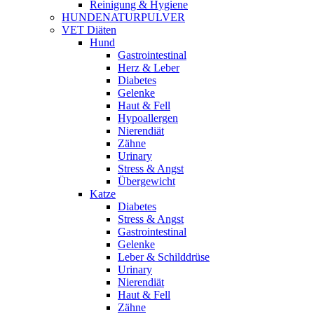
Reinigung & Hygiene
HUNDENATURPULVER
VET Diäten
Hund
Gastrointestinal
Herz & Leber
Diabetes
Gelenke
Haut & Fell
Hypoallergen
Nierendiät
Zähne
Urinary
Stress & Angst
Übergewicht
Katze
Diabetes
Stress & Angst
Gastrointestinal
Gelenke
Leber & Schilddrüse
Urinary
Nierendiät
Haut & Fell
Zähne