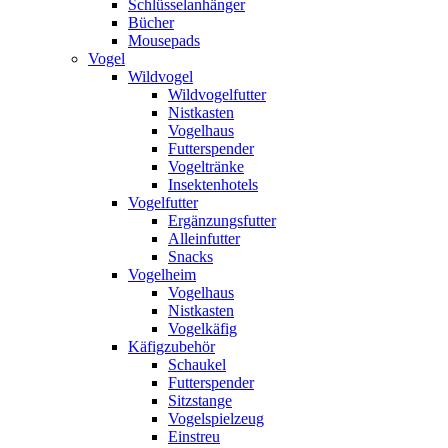
Schlüsselanhänger
Bücher
Mousepads
Vogel
Wildvogel
Wildvogelfutter
Nistkasten
Vogelhaus
Futterspender
Vogeltränke
Insektenhotels
Vogelfutter
Ergänzungsfutter
Alleinfutter
Snacks
Vogelheim
Vogelhaus
Nistkasten
Vogelkäfig
Käfigzubehör
Schaukel
Futterspender
Sitzstange
Vogelspielzeug
Einstreu