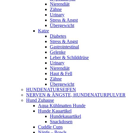
Nierendiät
Zähne
Urinary
Stress & Angst
Übergewicht
Katze
Diabetes
Stress & Angst
Gastrointestinal
Gelenke
Leber & Schilddrüse
Urinary
Nierendiät
Haut & Fell
Zähne
Übergewicht
HUNDENATURSEIFEN
NERVEN & ÄNGSTE, HUNDENATURPULVER
Hund Zuhause
Aqua Kühlmatten Hunde
Hunde Kauartikel
Hundekauartikel
Snackdosen
Cuddle Cups
Näpfe – Bowls