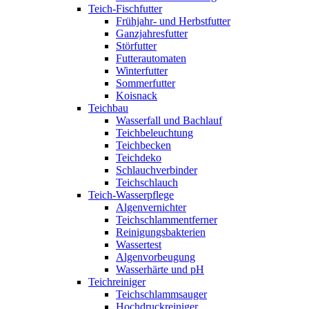
Teich-Fischfutter
Frühjahr- und Herbstfutter
Ganzjahresfutter
Störfutter
Futterautomaten
Winterfutter
Sommerfutter
Koisnack
Teichbau
Wasserfall und Bachlauf
Teichbeleuchtung
Teichbecken
Teichdeko
Schlauchverbinder
Teichschlauch
Teich-Wasserpflege
Algenvernichter
Teichschlammentferner
Reinigungsbakterien
Wassertest
Algenvorbeugung
Wasserhärte und pH
Teichreiniger
Teichschlammsauger
Hochdruckreiniger