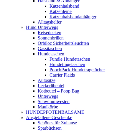
Halsband & Anhänger
Katzenhalsband
Katzenleine
Katzenhalsbandanhänger
Alltagshelfer
Hund Unterwegs
Reisedecken
Sonnenbrillen
Orbiloc Sicherheitsleuchten
Gassitaschen
Hundetaschen
Fundle Hundetaschen
Hundetragetaschen
PoochPack Hundetragetücher
Carrier Plaids
Autositze
Leckerlibeutel
Kotbeutel – Poop Bag
Unterwegs
Schwimmwesten
Maulkörbe
HUNDEPFOTENBALSAME
Ausgefallene Geschenke
Schönes für Zuhause
Sparbüchsen