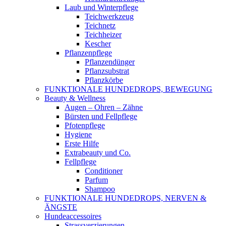
Laub und Winterpflege
Teichwerkzeug
Teichnetz
Teichheizer
Kescher
Pflanzenpflege
Pflanzendünger
Pflanzsubstrat
Pflanzkörbe
FUNKTIONALE HUNDEDROPS, BEWEGUNG
Beauty & Wellness
Augen – Ohren – Zähne
Bürsten und Fellpflege
Pfotenpflege
Hygiene
Erste Hilfe
Extrabeauty und Co.
Fellpflege
Conditioner
Parfum
Shampoo
FUNKTIONALE HUNDEDROPS, NERVEN &
ÄNGSTE
Hundeaccessoires
Strassverzierungen