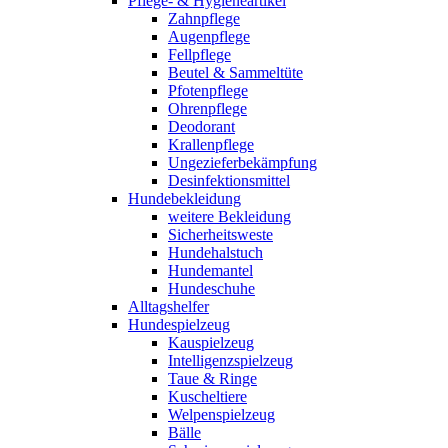
Pflege- & Hygieneartikel
Zahnpflege
Augenpflege
Fellpflege
Beutel & Sammeltüte
Pfotenpflege
Ohrenpflege
Deodorant
Krallenpflege
Ungezieferbekämpfung
Desinfektionsmittel
Hundebekleidung
weitere Bekleidung
Sicherheitsweste
Hundehalstuch
Hundemantel
Hundeschuhe
Alltagshelfer
Hundespielzeug
Kauspielzeug
Intelligenzspielzeug
Taue & Ringe
Kuscheltiere
Welpenspielzeug
Bälle