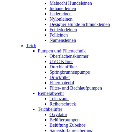
Malucchi Hundeleinen
Indianerleinen
Lederleinen
Nylonleinen
Designer Hunde Schmuckleinen
Fettlederleinen
Fellleinen
Namensleinen
Teich
Pumpen und Filtertechnik
Oberflächenskimmer
UVC Klärer
Durchlauffilter
Springbrunnenpumpe
Druckfilter
Filtermaterial
Filter- und Bachlaufpumpen
Reiherabwehr
Teichzaun
Reiherschreck
Teichbelüfter
Oxydator
Belüfterpumpen
Belüftung Zubehör
Sauerstoffanreicherung