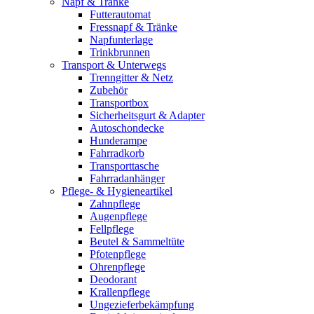
Napf & Tränke
Futterautomat
Fressnapf & Tränke
Napfunterlage
Trinkbrunnen
Transport & Unterwegs
Trenngitter & Netz
Zubehör
Transportbox
Sicherheitsgurt & Adapter
Autoschondecke
Hunderampe
Fahrradkorb
Transporttasche
Fahrradanhänger
Pflege- & Hygieneartikel
Zahnpflege
Augenpflege
Fellpflege
Beutel & Sammeltüte
Pfotenpflege
Ohrenpflege
Deodorant
Krallenpflege
Ungezieferbekämpfung