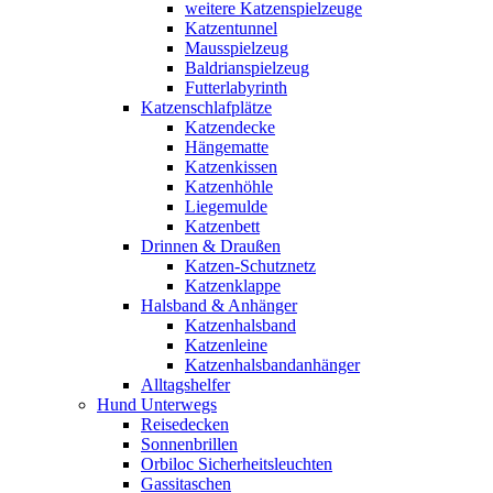
weitere Katzenspielzeuge
Katzentunnel
Mausspielzeug
Baldrianspielzeug
Futterlabyrinth
Katzenschlafplätze
Katzendecke
Hängematte
Katzenkissen
Katzenhöhle
Liegemulde
Katzenbett
Drinnen & Draußen
Katzen-Schutznetz
Katzenklappe
Halsband & Anhänger
Katzenhalsband
Katzenleine
Katzenhalsbandanhänger
Alltagshelfer
Hund Unterwegs
Reisedecken
Sonnenbrillen
Orbiloc Sicherheitsleuchten
Gassitaschen