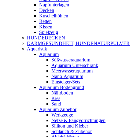
Napfunterlagen
Decken
Kuschelhöhlen
Betten
Kissen
Spielzeug
HUNDEDECKEN
DARMGESUNDHEIT, HUNDENATURPULVER
Aquaristik
Aquarium
Süßwasseraquarium
Aquarium Unterschrank
Meerwasseraquarium
Nano-Aquarium
Einsteiger-Sets
Aquarium Bodengrund
Nährboden
Kies
Sand
Aquarium Zubehör
Werkzeuge
Netze & Fangvorrichtungen
Silikon und Kleber
Schlauch & Zubehör
Ablaichkästen