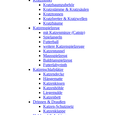
Kratzmöbel
Kratzbaumzubehör
Kratzstämme & Kratzsäulen
Kratztonnen
Kratzbretter & Kratzwellen
Kratzbäume
Katzenspielzeug
mit Katzenminze (Catnip)
Spielangeln
Futterball
weitere Katzenspielzeuge
Katzentunnel
Mausspielzeug
Baldrianspielzeug
Futterlabyrinth
Katzenschlafplätze
Katzendecke
Hängematte
Katzenkissen
Katzenhöhle
Liegemulde
Katzenbett
Drinnen & Draußen
Katzen-Schutznetz
Katzenklappe