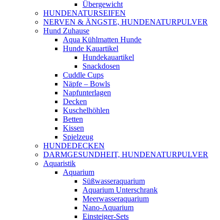
Übergewicht
HUNDENATURSEIFEN
NERVEN & ÄNGSTE, HUNDENATURPULVER
Hund Zuhause
Aqua Kühlmatten Hunde
Hunde Kauartikel
Hundekauartikel
Snackdosen
Cuddle Cups
Näpfe – Bowls
Napfunterlagen
Decken
Kuschelhöhlen
Betten
Kissen
Spielzeug
HUNDEDECKEN
DARMGESUNDHEIT, HUNDENATURPULVER
Aquaristik
Aquarium
Süßwasseraquarium
Aquarium Unterschrank
Meerwasseraquarium
Nano-Aquarium
Einsteiger-Sets