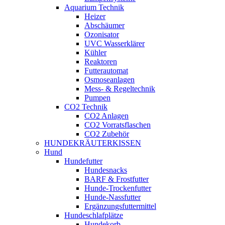
Aquarium Technik
Heizer
Abschäumer
Ozonisator
UVC Wasserklärer
Kühler
Reaktoren
Futterautomat
Osmoseanlagen
Mess- & Regeltechnik
Pumpen
CO2 Technik
CO2 Anlagen
CO2 Vorratsflaschen
CO2 Zubehör
HUNDEKRÄUTERKISSEN
Hund
Hundefutter
Hundesnacks
BARF & Frostfutter
Hunde-Trockenfutter
Hunde-Nassfutter
Ergänzungsfuttermittel
Hundeschlafplätze
Hundekorb