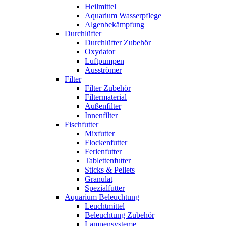
Heilmittel
Aquarium Wasserpflege
Algenbekämpfung
Durchlüfter
Durchlüfter Zubehör
Oxydator
Luftpumpen
Ausströmer
Filter
Filter Zubehör
Filtermaterial
Außenfilter
Innenfilter
Fischfutter
Mixfutter
Flockenfutter
Ferienfutter
Tablettenfutter
Sticks & Pellets
Granulat
Spezialfutter
Aquarium Beleuchtung
Leuchtmittel
Beleuchtung Zubehör
Lampensysteme