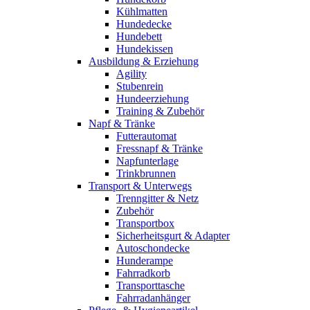
Kühlmatten
Hundedecke
Hundebett
Hundekissen
Ausbildung & Erziehung
Agility
Stubenrein
Hundeerziehung
Training & Zubehör
Napf & Tränke
Futterautomat
Fressnapf & Tränke
Napfunterlage
Trinkbrunnen
Transport & Unterwegs
Trenngitter & Netz
Zubehör
Transportbox
Sicherheitsgurt & Adapter
Autoschondecke
Hunderampe
Fahrradkorb
Transporttasche
Fahrradanhänger