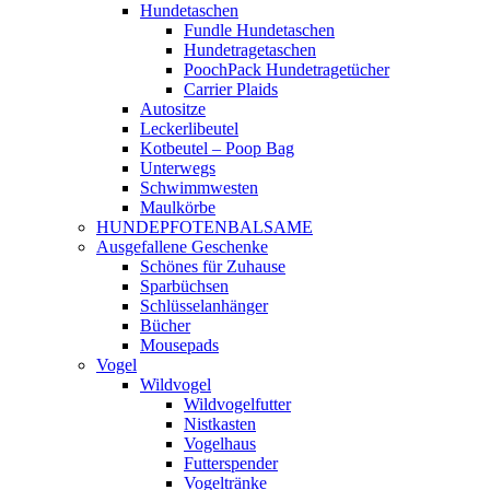
Hundetaschen
Fundle Hundetaschen
Hundetragetaschen
PoochPack Hundetragetücher
Carrier Plaids
Autositze
Leckerlibeutel
Kotbeutel – Poop Bag
Unterwegs
Schwimmwesten
Maulkörbe
HUNDEPFOTENBALSAME
Ausgefallene Geschenke
Schönes für Zuhause
Sparbüchsen
Schlüsselanhänger
Bücher
Mousepads
Vogel
Wildvogel
Wildvogelfutter
Nistkasten
Vogelhaus
Futterspender
Vogeltränke