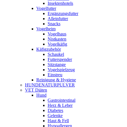
Insektenhotels
Vogelfutter
Ergänzungsfutter
Alleinfutter
Snacks
Vogelheim
Vogelhaus
Nistkasten
Vogelkäfig
Käfigzubehör
Schaukel
Futterspender
Sitzstange
Vogelspielzeug
Einstreu
Reinigung & Hygiene
HUNDENATURPULVER
VET Diäten
Hund
Gastrointestinal
Herz & Leber
Diabetes
Gelenke
Haut & Fell
Hypoallergen