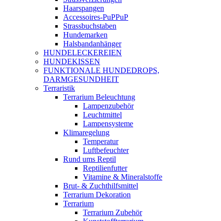
Haarspangen
Accessoires-PuPPuP
Strassbuchstaben
Hundemarken
Halsbandanhänger
HUNDELECKEREIEN
HUNDEKISSEN
FUNKTIONALE HUNDEDROPS,
DARMGESUNDHEIT
Terraristik
Terrarium Beleuchtung
Lampenzubehör
Leuchtmittel
Lampensysteme
Klimaregelung
Temperatur
Luftbefeuchter
Rund ums Reptil
Reptilienfutter
Vitamine & Mineralstoffe
Brut- & Zuchthilfsmittel
Terrarium Dekoration
Terrarium
Terrarium Zubehör