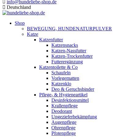
info@hundeliebe-shop.de
Deutschland
Shop
BEWEGUNG, HUNDENATURPULVER
Katze
Katzenfutter
Katzensnacks
Katzen-Nassfutter
Katzen-Trockenfutter
Futterergänzung
Katzentoilette & Co
Schaufeln
Vorlegematten
Katzenklo
Deo & Geruchsbinder
Pflege- & Hygieneartikel
Desinfektionsmittel
Krallenpflege
Deodorant
Ungezieferbekämpfung
Augenpflege
Ohrenpflege
Pfotenpflege