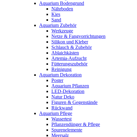
Aquarium Bodengrund
Nährboden
Kies
Sand
Aquarium Zubehör
Werkzeuge
Netze & Fangvorrichtungen
Silikon und Kleber
Schlauch & Zubehör
Ablaichkästen
Artemia-Aufzucht
Fütterungszubehör
Reinigung
Aquarium Dekoration
Poster
Aquarium Pflanzen
LED-Dekoration
Natur Deko
Figuren & Gegenstände
Rückwand
Aquarium Pflege
Wassertest
Pflanzendünger & Pflege
Spurenelemente
Meersalz