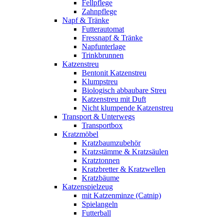
Fellpflege
Zahnpflege
Napf & Tränke
Futterautomat
Fressnapf & Tränke
Napfunterlage
Trinkbrunnen
Katzenstreu
Bentonit Katzenstreu
Klumpstreu
Biologisch abbaubare Streu
Katzenstreu mit Duft
Nicht klumpende Katzenstreu
Transport & Unterwegs
Transportbox
Kratzmöbel
Kratzbaumzubehör
Kratzstämme & Kratzsäulen
Kratztonnen
Kratzbretter & Kratzwellen
Kratzbäume
Katzenspielzeug
mit Katzenminze (Catnip)
Spielangeln
Futterball