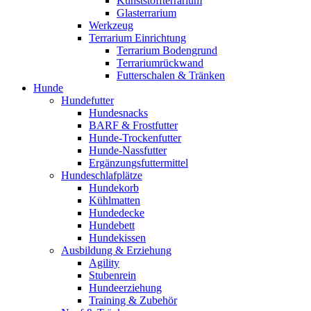
Kunststoffterrarium
Glasterrarium
Werkzeug
Terrarium Einrichtung
Terrarium Bodengrund
Terrariumrückwand
Futterschalen & Tränken
Hunde
Hundefutter
Hundesnacks
BARF & Frostfutter
Hunde-Trockenfutter
Hunde-Nassfutter
Ergänzungsfuttermittel
Hundeschlafplätze
Hundekorb
Kühlmatten
Hundedecke
Hundebett
Hundekissen
Ausbildung & Erziehung
Agility
Stubenrein
Hundeerziehung
Training & Zubehör