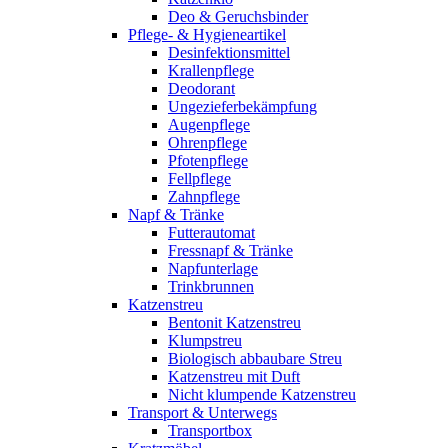
Deo & Geruchsbinder
Pflege- & Hygieneartikel
Desinfektionsmittel
Krallenpflege
Deodorant
Ungezieferbekämpfung
Augenpflege
Ohrenpflege
Pfotenpflege
Fellpflege
Zahnpflege
Napf & Tränke
Futterautomat
Fressnapf & Tränke
Napfunterlage
Trinkbrunnen
Katzenstreu
Bentonit Katzenstreu
Klumpstreu
Biologisch abbaubare Streu
Katzenstreu mit Duft
Nicht klumpende Katzenstreu
Transport & Unterwegs
Transportbox