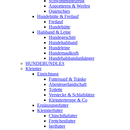
Schwimmspielzeug
Apportieren & Werfen
Quietschies
Hundehütte & Freilauf
Freilauf
Hundehütte
Halsband & Leine
Hundegeschirr
Hundehalsband
Hundeleine
Hundemaulkorb
Hundehalsbandanhänger
HUNDEBUNDLES
Kleintier
Einrichtung
Futternapf & Tränke
Abenteuerlandschaft
Toilette
Verstecke & Schlafplätze
Kleintiertreppe & Co
Ergänzungsfutter
Kleintierfutter
Chinchillafutter
Frettchenfutter
Igelfutter