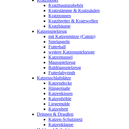
Kratzmöbel
Kratzbaumzubehör
Kratzstämme & Kratzsäulen
Kratztonnen
Kratzbretter & Kratzwellen
Kratzbäume
Katzenspielzeug
mit Katzenminze (Catnip)
Spielangeln
Futterball
weitere Katzenspielzeuge
Katzentunnel
Mausspielzeug
Baldrianspielzeug
Futterlabyrinth
Katzenschlafplätze
Katzendecke
Hängematte
Katzenkissen
Katzenhöhle
Liegemulde
Katzenbett
Drinnen & Draußen
Katzen-Schutznetz
Katzenklappe