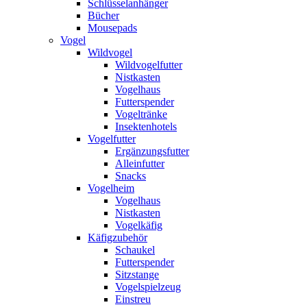
Schlüsselanhänger
Bücher
Mousepads
Vogel
Wildvogel
Wildvogelfutter
Nistkasten
Vogelhaus
Futterspender
Vogeltränke
Insektenhotels
Vogelfutter
Ergänzungsfutter
Alleinfutter
Snacks
Vogelheim
Vogelhaus
Nistkasten
Vogelkäfig
Käfigzubehör
Schaukel
Futterspender
Sitzstange
Vogelspielzeug
Einstreu