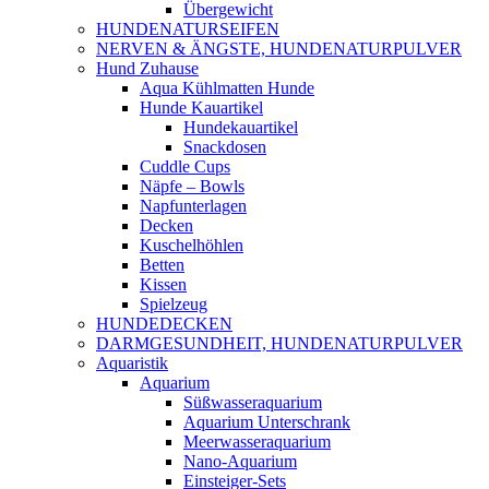
Übergewicht
HUNDENATURSEIFEN
NERVEN & ÄNGSTE, HUNDENATURPULVER
Hund Zuhause
Aqua Kühlmatten Hunde
Hunde Kauartikel
Hundekauartikel
Snackdosen
Cuddle Cups
Näpfe – Bowls
Napfunterlagen
Decken
Kuschelhöhlen
Betten
Kissen
Spielzeug
HUNDEDECKEN
DARMGESUNDHEIT, HUNDENATURPULVER
Aquaristik
Aquarium
Süßwasseraquarium
Aquarium Unterschrank
Meerwasseraquarium
Nano-Aquarium
Einsteiger-Sets