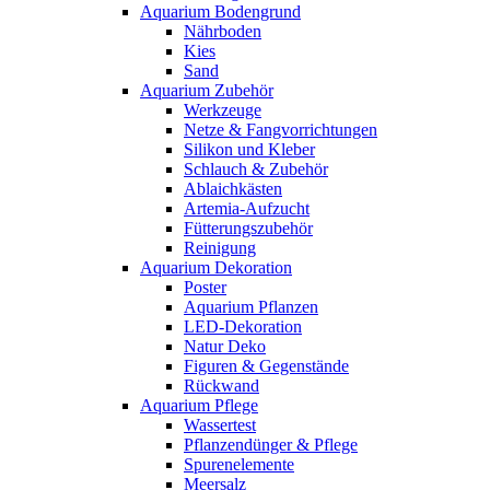
Aquarium Bodengrund
Nährboden
Kies
Sand
Aquarium Zubehör
Werkzeuge
Netze & Fangvorrichtungen
Silikon und Kleber
Schlauch & Zubehör
Ablaichkästen
Artemia-Aufzucht
Fütterungszubehör
Reinigung
Aquarium Dekoration
Poster
Aquarium Pflanzen
LED-Dekoration
Natur Deko
Figuren & Gegenstände
Rückwand
Aquarium Pflege
Wassertest
Pflanzendünger & Pflege
Spurenelemente
Meersalz