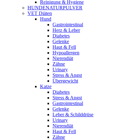
Reinigung & Hygiene
HUNDENATURPULVER
VET Diäten
Hund
Gastrointestinal
Herz & Leber
Diabetes
Gelenke
Haut & Fell
Hypoallergen
Nierendiät
Zähne
Urinary
Stress & Angst
Übergewicht
Katze
Diabetes
Stress & Angst
Gastrointestinal
Gelenke
Leber & Schilddrüse
Urinary
Nierendiät
Haut & Fell
Zähne