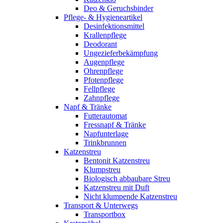
Deo & Geruchsbinder
Pflege- & Hygieneartikel
Desinfektionsmittel
Krallenpflege
Deodorant
Ungezieferbekämpfung
Augenpflege
Ohrenpflege
Pfotenpflege
Fellpflege
Zahnpflege
Napf & Tränke
Futterautomat
Fressnapf & Tränke
Napfunterlage
Trinkbrunnen
Katzenstreu
Bentonit Katzenstreu
Klumpstreu
Biologisch abbaubare Streu
Katzenstreu mit Duft
Nicht klumpende Katzenstreu
Transport & Unterwegs
Transportbox