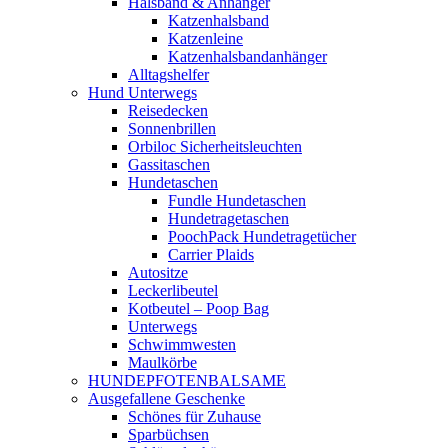
Halsband & Anhänger
Katzenhalsband
Katzenleine
Katzenhalsbandanhänger
Alltagshelfer
Hund Unterwegs
Reisedecken
Sonnenbrillen
Orbiloc Sicherheitsleuchten
Gassitaschen
Hundetaschen
Fundle Hundetaschen
Hundetragetaschen
PoochPack Hundetragetücher
Carrier Plaids
Autositze
Leckerlibeutel
Kotbeutel – Poop Bag
Unterwegs
Schwimmwesten
Maulkörbe
HUNDEPFOTENBALSAME
Ausgefallene Geschenke
Schönes für Zuhause
Sparbüchsen