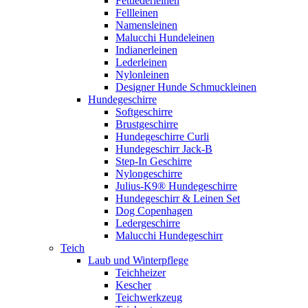
Fettlederleinen
Fellleinen
Namensleinen
Malucchi Hundeleinen
Indianerleinen
Lederleinen
Nylonleinen
Designer Hunde Schmuckleinen
Hundegeschirre
Softgeschirre
Brustgeschirre
Hundegeschirre Curli
Hundegeschirr Jack-B
Step-In Geschirre
Nylongeschirre
Julius-K9® Hundegeschirre
Hundegeschirr & Leinen Set
Dog Copenhagen
Ledergeschirre
Malucchi Hundegeschirr
Teich
Laub und Winterpflege
Teichheizer
Kescher
Teichwerkzeug