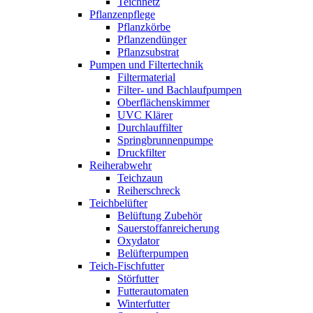
Teichnetz
Pflanzenpflege
Pflanzkörbe
Pflanzendünger
Pflanzsubstrat
Pumpen und Filtertechnik
Filtermaterial
Filter- und Bachlaufpumpen
Oberflächenskimmer
UVC Klärer
Durchlauffilter
Springbrunnenpumpe
Druckfilter
Reiherabwehr
Teichzaun
Reiherschreck
Teichbelüfter
Belüftung Zubehör
Sauerstoffanreicherung
Oxydator
Belüfterpumpen
Teich-Fischfutter
Störfutter
Futterautomaten
Winterfutter