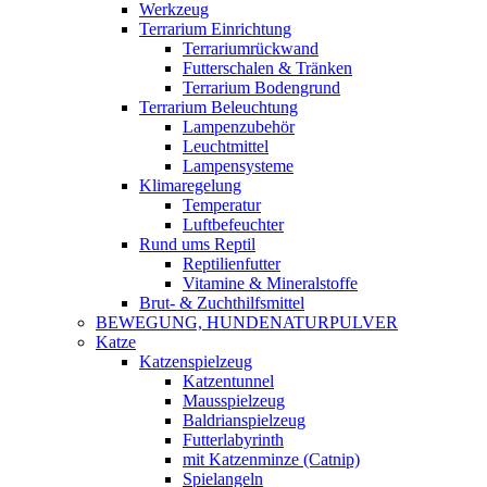
Werkzeug
Terrarium Einrichtung
Terrariumrückwand
Futterschalen & Tränken
Terrarium Bodengrund
Terrarium Beleuchtung
Lampenzubehör
Leuchtmittel
Lampensysteme
Klimaregelung
Temperatur
Luftbefeuchter
Rund ums Reptil
Reptilienfutter
Vitamine & Mineralstoffe
Brut- & Zuchthilfsmittel
BEWEGUNG, HUNDENATURPULVER
Katze
Katzenspielzeug
Katzentunnel
Mausspielzeug
Baldrianspielzeug
Futterlabyrinth
mit Katzenminze (Catnip)
Spielangeln