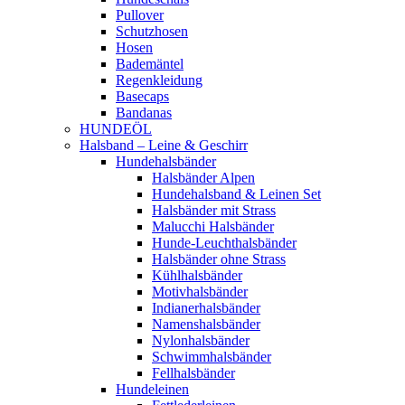
Pullover
Schutzhosen
Hosen
Bademäntel
Regenkleidung
Basecaps
Bandanas
HUNDEÖL
Halsband – Leine & Geschirr
Hundehalsbänder
Halsbänder Alpen
Hundehalsband & Leinen Set
Halsbänder mit Strass
Malucchi Halsbänder
Hunde-Leuchthalsbänder
Halsbänder ohne Strass
Kühlhalsbänder
Motivhalsbänder
Indianerhalsbänder
Namenshalsbänder
Nylonhalsbänder
Schwimmhalsbänder
Fellhalsbänder
Hundeleinen