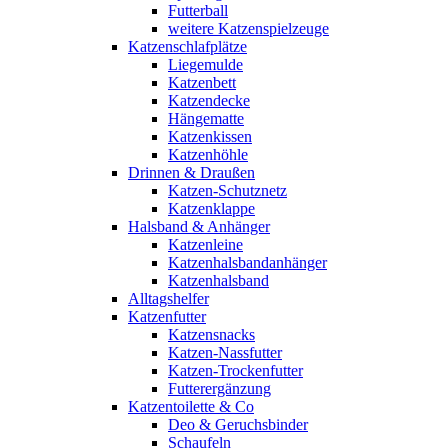
Futterball
weitere Katzenspielzeuge
Katzenschlafplätze
Liegemulde
Katzenbett
Katzendecke
Hängematte
Katzenkissen
Katzenhöhle
Drinnen & Draußen
Katzen-Schutznetz
Katzenklappe
Halsband & Anhänger
Katzenleine
Katzenhalsbandanhänger
Katzenhalsband
Alltagshelfer
Katzenfutter
Katzensnacks
Katzen-Nassfutter
Katzen-Trockenfutter
Futterergänzung
Katzentoilette & Co
Deo & Geruchsbinder
Schaufeln