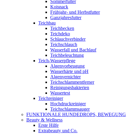
Sommerfutter
Koisnack
Frühjahr- und Herbstfutter
Ganzjahresfutter
Teichbau
Teichbecken
Teichdeko
Schlauchverbinder
Teichschlauch
Wasserfall und Bachlauf
Teichbeleuchtung
Teich-Wasserpflege
Algenvorbeugung
Wasserhärte und pH
Algenvernichter
Teichschlammentferner
Reinigungsbakterien
Wassertest
Teichreiniger
Hochdruckreiniger
Teichschlammsauger
FUNKTIONALE HUNDEDROPS, BEWEGUNG
Beauty & Wellness
Erste Hilfe
Extrabeauty und Co.