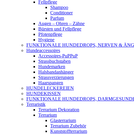
Fellpflege
Shampoo
Conditioner
Parfum
Augen – Ohren – Zähne
Bürsten und Fellpflege
Pfotenpflege
Hygiene
FUNKTIONALE HUNDEDROPS, NERVEN & ÄNG
Hundeaccessoires
Accessoires-PuPPuP
Strassbuchstaben
Hundemarken
Halsbandanhänger
Strassverzierungen
Haarspangen
HUNDELECKEREIEN
HUNDEKISSEN
FUNKTIONALE HUNDEDROPS, DARMGESUND
Terraristik
Terrarium Dekoration
Terrarium
Glasterrarium
Terrarium Zubehör
Kunststoffterrarium