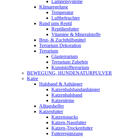
Lampensysteme
Klimaregelung
Temperatur
Luftbefeuchter
Rund ums Reptil
Reptilienfutter
Vitamine & Mineralstoffe
Brut- & Zuchthilfsmittel
Terrarium Dekoration
Terrarium
Glasterrarium
Terrarium Zubehör
Kunststoffterrarium
BEWEGUNG, HUNDENATURPULVER
Katze
Halsband & Anhänger
Katzenhalsbandanhänger
Katzenhalsband
Katzenleine
Alltagshelfer
Katzenfutter
Katzensnacks
Katzen-Nassfutter
Katzen-Trockenfutter
Futterergänzung