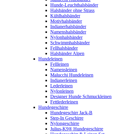
Hunde-Leuchthalsbänder
Halsbänder ohne Strass
Kühlhalsbänder
Motivhalsbänder
Indianerhalsbänder
Namenshalsbänder
Nylonhalsbänder
Schwimmhalsbänder
Fellhalsbänder
Halsbänder Alpen
Hundeleinen
Fellleinen
Namensleinen
Malucchi Hundeleinen
Indianerleinen
Lederleinen
Nylonleinen
Designer Hunde Schmuckleinen
Fettlederleinen
Hundegeschirre
Hundegeschirr Jack-B
Step-In Geschirre
Nylongeschirre
Julius-K9® Hundegeschirre