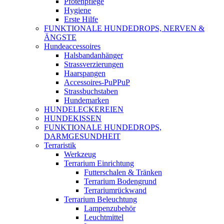
Pfotenpflege
Hygiene
Erste Hilfe
FUNKTIONALE HUNDEDROPS, NERVEN &
ÄNGSTE
Hundeaccessoires
Halsbandanhänger
Strassverzierungen
Haarspangen
Accessoires-PuPPuP
Strassbuchstaben
Hundemarken
HUNDELECKEREIEN
HUNDEKISSEN
FUNKTIONALE HUNDEDROPS,
DARMGESUNDHEIT
Terraristik
Werkzeug
Terrarium Einrichtung
Futterschalen & Tränken
Terrarium Bodengrund
Terrariumrückwand
Terrarium Beleuchtung
Lampenzubehör
Leuchtmittel