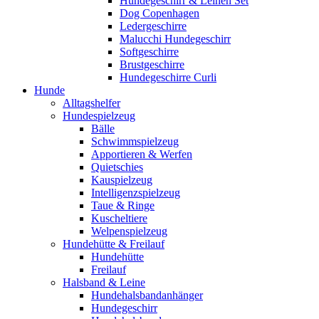
Hundegeschirr & Leinen Set
Dog Copenhagen
Ledergeschirre
Malucchi Hundegeschirr
Softgeschirre
Brustgeschirre
Hundegeschirre Curli
Hunde
Alltagshelfer
Hundespielzeug
Bälle
Schwimmspielzeug
Apportieren & Werfen
Quietschies
Kauspielzeug
Intelligenzspielzeug
Taue & Ringe
Kuscheltiere
Welpenspielzeug
Hundehütte & Freilauf
Hundehütte
Freilauf
Halsband & Leine
Hundehalsbandanhänger
Hundegeschirr