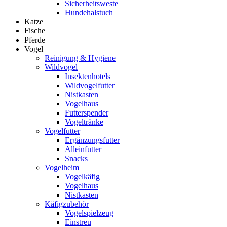
Sicherheitsweste
Hundehalstuch
Katze
Fische
Pferde
Vogel
Reinigung & Hygiene
Wildvogel
Insektenhotels
Wildvogelfutter
Nistkasten
Vogelhaus
Futterspender
Vogeltränke
Vogelfutter
Ergänzungsfutter
Alleinfutter
Snacks
Vogelheim
Vogelkäfig
Vogelhaus
Nistkasten
Käfigzubehör
Vogelspielzeug
Einstreu