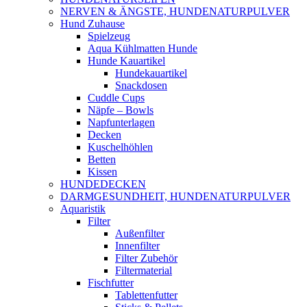
NERVEN & ÄNGSTE, HUNDENATURPULVER
Hund Zuhause
Spielzeug
Aqua Kühlmatten Hunde
Hunde Kauartikel
Hundekauartikel
Snackdosen
Cuddle Cups
Näpfe – Bowls
Napfunterlagen
Decken
Kuschelhöhlen
Betten
Kissen
HUNDEDECKEN
DARMGESUNDHEIT, HUNDENATURPULVER
Aquaristik
Filter
Außenfilter
Innenfilter
Filter Zubehör
Filtermaterial
Fischfutter
Tablettenfutter