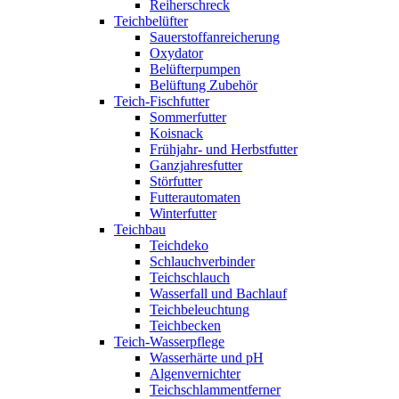
Reiherschreck
Teichbelüfter
Sauerstoffanreicherung
Oxydator
Belüfterpumpen
Belüftung Zubehör
Teich-Fischfutter
Sommerfutter
Koisnack
Frühjahr- und Herbstfutter
Ganzjahresfutter
Störfutter
Futterautomaten
Winterfutter
Teichbau
Teichdeko
Schlauchverbinder
Teichschlauch
Wasserfall und Bachlauf
Teichbeleuchtung
Teichbecken
Teich-Wasserpflege
Wasserhärte und pH
Algenvernichter
Teichschlammentferner