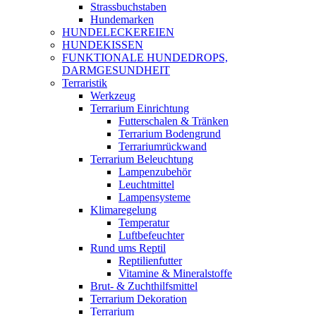
Strassbuchstaben
Hundemarken
HUNDELECKEREIEN
HUNDEKISSEN
FUNKTIONALE HUNDEDROPS,
DARMGESUNDHEIT
Terraristik
Werkzeug
Terrarium Einrichtung
Futterschalen & Tränken
Terrarium Bodengrund
Terrariumrückwand
Terrarium Beleuchtung
Lampenzubehör
Leuchtmittel
Lampensysteme
Klimaregelung
Temperatur
Luftbefeuchter
Rund ums Reptil
Reptilienfutter
Vitamine & Mineralstoffe
Brut- & Zuchthilfsmittel
Terrarium Dekoration
Terrarium