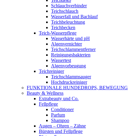
Teichdeko
Schlauchverbinder
Teichschlauch
Wasserfall und Bachlauf
Teichbeleuchtung
Teichbecken
Teich-Wasserpflege
Wasserhärte und pH
Algenvernichter
Teichschlammentferner
Reinigungsbakterien
Wassertest
Algenvorbeugung
Teichreiniger
Teichschlammsauger
Hochdruckreiniger
FUNKTIONALE HUNDEDROPS, BEWEGUNG
Beauty & Wellness
Extrabeauty und Co.
Fellpflege
Conditioner
Parfum
Shampoo
Augen – Ohren – Zähne
Bürsten und Fellpflege