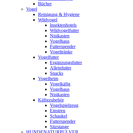
Bücher
Vogel
Reinigung & Hygiene
Wildvogel
Insektenhotels
Wildvogelfutter
Nistkasten
Vogelhaus
Futterspender
Vogeltränke
Vogelfutter
Ergänzungsfutter
Alleinfutter
Snacks
Vogelheim
Vogelkäfig
Vogelhaus
Nistkasten
Käfigzubehör
Vogelspielzeug
Einstreu
Schaukel
Futterspender
Sitzstange
HUNDENATURPULVER