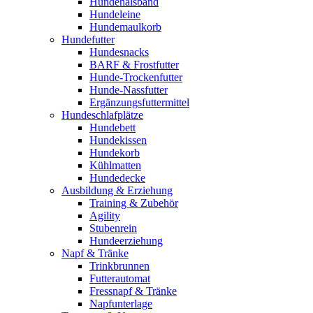
Hundehalsband
Hundeleine
Hundemaulkorb
Hundefutter
Hundesnacks
BARF & Frostfutter
Hunde-Trockenfutter
Hunde-Nassfutter
Ergänzungsfuttermittel
Hundeschlafplätze
Hundebett
Hundekissen
Hundekorb
Kühlmatten
Hundedecke
Ausbildung & Erziehung
Training & Zubehör
Agility
Stubenrein
Hundeerziehung
Napf & Tränke
Trinkbrunnen
Futterautomat
Fressnapf & Tränke
Napfunterlage