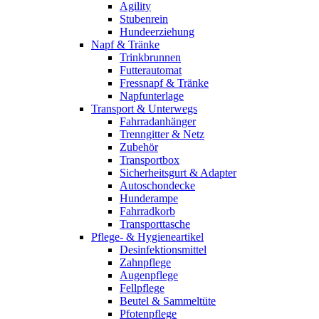
Agility
Stubenrein
Hundeerziehung
Napf & Tränke
Trinkbrunnen
Futterautomat
Fressnapf & Tränke
Napfunterlage
Transport & Unterwegs
Fahrradanhänger
Trenngitter & Netz
Zubehör
Transportbox
Sicherheitsgurt & Adapter
Autoschondecke
Hunderampe
Fahrradkorb
Transporttasche
Pflege- & Hygieneartikel
Desinfektionsmittel
Zahnpflege
Augenpflege
Fellpflege
Beutel & Sammeltüte
Pfotenpflege