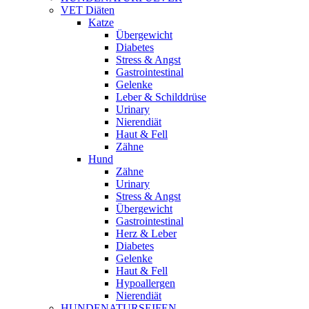
VET Diäten
Katze
Übergewicht
Diabetes
Stress & Angst
Gastrointestinal
Gelenke
Leber & Schilddrüse
Urinary
Nierendiät
Haut & Fell
Zähne
Hund
Zähne
Urinary
Stress & Angst
Übergewicht
Gastrointestinal
Herz & Leber
Diabetes
Gelenke
Haut & Fell
Hypoallergen
Nierendiät
HUNDENATURSEIFEN