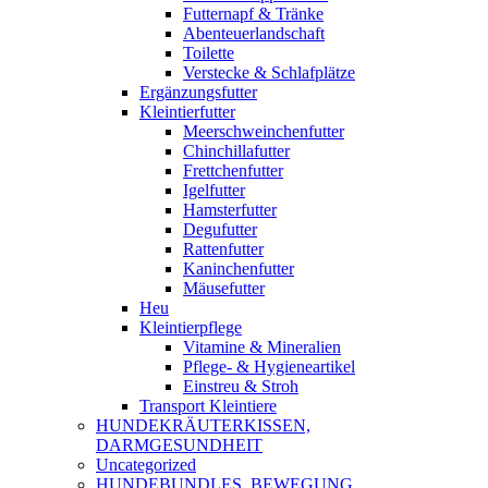
Futternapf & Tränke
Abenteuerlandschaft
Toilette
Verstecke & Schlafplätze
Ergänzungsfutter
Kleintierfutter
Meerschweinchenfutter
Chinchillafutter
Frettchenfutter
Igelfutter
Hamsterfutter
Degufutter
Rattenfutter
Kaninchenfutter
Mäusefutter
Heu
Kleintierpflege
Vitamine & Mineralien
Pflege- & Hygieneartikel
Einstreu & Stroh
Transport Kleintiere
HUNDEKRÄUTERKISSEN,
DARMGESUNDHEIT
Uncategorized
HUNDEBUNDLES, BEWEGUNG