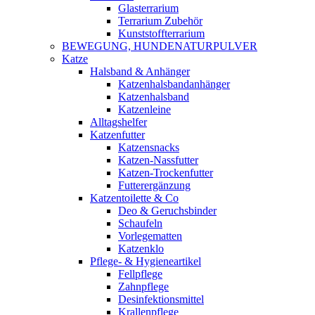
Glasterrarium
Terrarium Zubehör
Kunststoffterrarium
BEWEGUNG, HUNDENATURPULVER
Katze
Halsband & Anhänger
Katzenhalsbandanhänger
Katzenhalsband
Katzenleine
Alltagshelfer
Katzenfutter
Katzensnacks
Katzen-Nassfutter
Katzen-Trockenfutter
Futterergänzung
Katzentoilette & Co
Deo & Geruchsbinder
Schaufeln
Vorlegematten
Katzenklo
Pflege- & Hygieneartikel
Fellpflege
Zahnpflege
Desinfektionsmittel
Krallenpflege