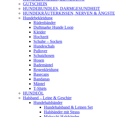
GUTSCHEIN
HUNDEBUNDLES, DARMGESUNDHEIT
HUNDEKRÄUTERKISSEN, NERVEN & ÄNGSTE
Hundebekleidung
Rüdenbänder
Duftmarke Hunde Loop
Kleider
Hochzeit
Schuhe – Socken
Hundeschals
Pullover
Schutzhosen
Hosen
Bademäntel
Regenkleidung
Basecaps
Bandanas
Mäntel
T-Shirts
HUNDEÖL
Halsband – Leine & Geschirr
Hundehalsbänder
Hundehalsband & Leinen Set
Halsbänder mit Strass
Malucchi Halsbänder