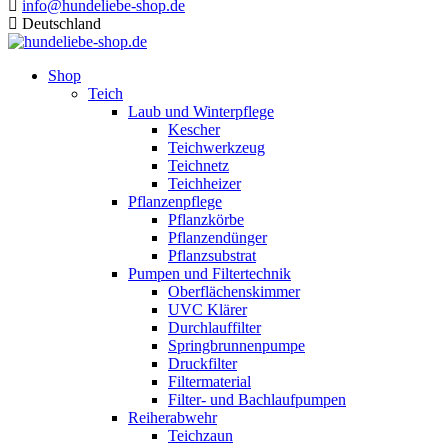
info@hundeliebe-shop.de
Deutschland
Shop
Teich
Laub und Winterpflege
Kescher
Teichwerkzeug
Teichnetz
Teichheizer
Pflanzenpflege
Pflanzkörbe
Pflanzendünger
Pflanzsubstrat
Pumpen und Filtertechnik
Oberflächenskimmer
UVC Klärer
Durchlauffilter
Springbrunnenpumpe
Druckfilter
Filtermaterial
Filter- und Bachlaufpumpen
Reiherabwehr
Teichzaun