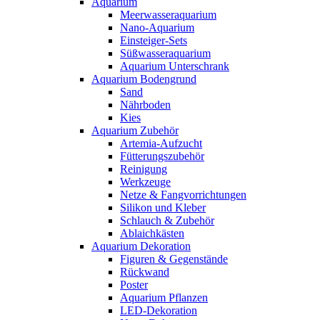
Aquarium
Meerwasseraquarium
Nano-Aquarium
Einsteiger-Sets
Süßwasseraquarium
Aquarium Unterschrank
Aquarium Bodengrund
Sand
Nährboden
Kies
Aquarium Zubehör
Artemia-Aufzucht
Fütterungszubehör
Reinigung
Werkzeuge
Netze & Fangvorrichtungen
Silikon und Kleber
Schlauch & Zubehör
Ablaichkästen
Aquarium Dekoration
Figuren & Gegenstände
Rückwand
Poster
Aquarium Pflanzen
LED-Dekoration