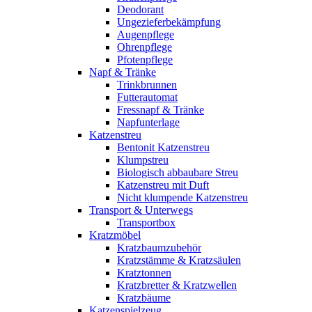
Deodorant
Ungezieferbekämpfung
Augenpflege
Ohrenpflege
Pfotenpflege
Napf & Tränke
Trinkbrunnen
Futterautomat
Fressnapf & Tränke
Napfunterlage
Katzenstreu
Bentonit Katzenstreu
Klumpstreu
Biologisch abbaubare Streu
Katzenstreu mit Duft
Nicht klumpende Katzenstreu
Transport & Unterwegs
Transportbox
Kratzmöbel
Kratzbaumzubehör
Kratzstämme & Kratzsäulen
Kratztonnen
Kratzbretter & Kratzwellen
Kratzbäume
Katzenspielzeug