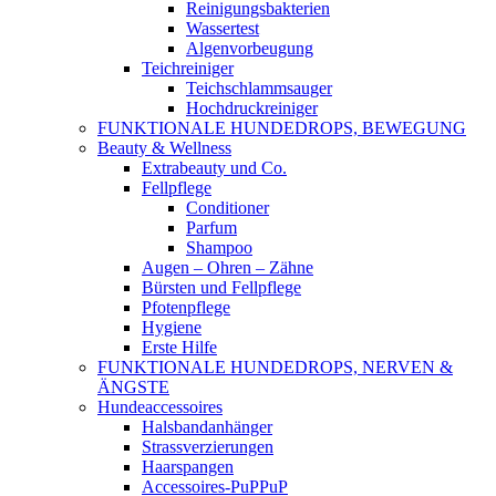
Reinigungsbakterien
Wassertest
Algenvorbeugung
Teichreiniger
Teichschlammsauger
Hochdruckreiniger
FUNKTIONALE HUNDEDROPS, BEWEGUNG
Beauty & Wellness
Extrabeauty und Co.
Fellpflege
Conditioner
Parfum
Shampoo
Augen – Ohren – Zähne
Bürsten und Fellpflege
Pfotenpflege
Hygiene
Erste Hilfe
FUNKTIONALE HUNDEDROPS, NERVEN &
ÄNGSTE
Hundeaccessoires
Halsbandanhänger
Strassverzierungen
Haarspangen
Accessoires-PuPPuP