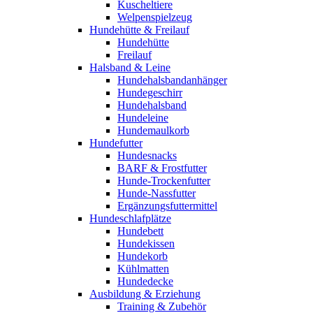
Kuscheltiere
Welpenspielzeug
Hundehütte & Freilauf
Hundehütte
Freilauf
Halsband & Leine
Hundehalsbandanhänger
Hundegeschirr
Hundehalsband
Hundeleine
Hundemaulkorb
Hundefutter
Hundesnacks
BARF & Frostfutter
Hunde-Trockenfutter
Hunde-Nassfutter
Ergänzungsfuttermittel
Hundeschlafplätze
Hundebett
Hundekissen
Hundekorb
Kühlmatten
Hundedecke
Ausbildung & Erziehung
Training & Zubehör