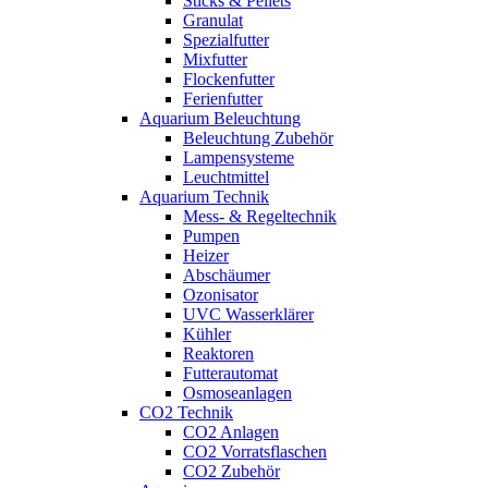
Sticks & Pellets
Granulat
Spezialfutter
Mixfutter
Flockenfutter
Ferienfutter
Aquarium Beleuchtung
Beleuchtung Zubehör
Lampensysteme
Leuchtmittel
Aquarium Technik
Mess- & Regeltechnik
Pumpen
Heizer
Abschäumer
Ozonisator
UVC Wasserklärer
Kühler
Reaktoren
Futterautomat
Osmoseanlagen
CO2 Technik
CO2 Anlagen
CO2 Vorratsflaschen
CO2 Zubehör