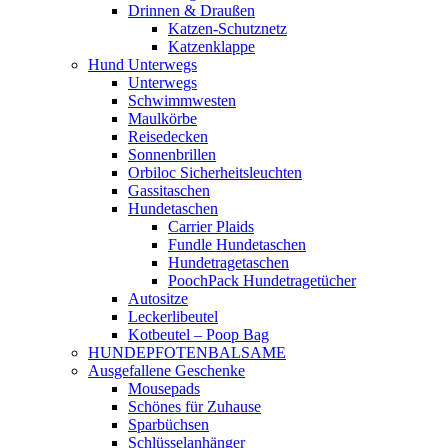
Drinnen & Draußen
Katzen-Schutznetz
Katzenklappe
Hund Unterwegs
Unterwegs
Schwimmwesten
Maulkörbe
Reisedecken
Sonnenbrillen
Orbiloc Sicherheitsleuchten
Gassitaschen
Hundetaschen
Carrier Plaids
Fundle Hundetaschen
Hundetragetaschen
PoochPack Hundetragetücher
Autositze
Leckerlibeutel
Kotbeutel – Poop Bag
HUNDEPFOTENBALSAME
Ausgefallene Geschenke
Mousepads
Schönes für Zuhause
Sparbüchsen
Schlüsselanhänger