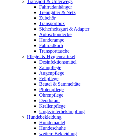
Transport & Unterwegs
Fahrradanhänger
Trenngitter & Netz
Zubehör
Transportbox
Sicherheitsgurt & Adapter
Autoschondecke
Hunderampe
Fahrradkorb
Transporttasche
Pflege- & Hygieneartikel
Desinfektionsmittel
Zahnpflege
Augenpflege
Fellpflege
Beutel & Sammeltüte
Pfotenpflege
Ohrenpflege
Deodorant
Krallenpflege
Ungezieferbekämpfung
Hundebekleidung
Hundemantel
Hundeschuhe
weitere Bekleidung