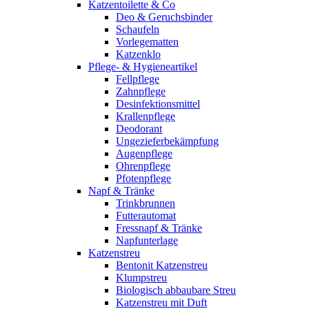
Katzentoilette & Co
Deo & Geruchsbinder
Schaufeln
Vorlegematten
Katzenklo
Pflege- & Hygieneartikel
Fellpflege
Zahnpflege
Desinfektionsmittel
Krallenpflege
Deodorant
Ungezieferbekämpfung
Augenpflege
Ohrenpflege
Pfotenpflege
Napf & Tränke
Trinkbrunnen
Futterautomat
Fressnapf & Tränke
Napfunterlage
Katzenstreu
Bentonit Katzenstreu
Klumpstreu
Biologisch abbaubare Streu
Katzenstreu mit Duft