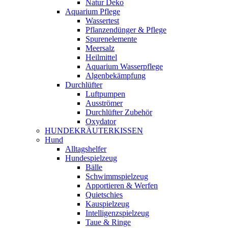
Natur Deko
Aquarium Pflege
Wassertest
Pflanzendünger & Pflege
Spurenelemente
Meersalz
Heilmittel
Aquarium Wasserpflege
Algenbekämpfung
Durchlüfter
Luftpumpen
Ausströmer
Durchlüfter Zubehör
Oxydator
HUNDEKRÄUTERKISSEN
Hund
Alltagshelfer
Hundespielzeug
Bälle
Schwimmspielzeug
Apportieren & Werfen
Quietschies
Kauspielzeug
Intelligenzspielzeug
Taue & Ringe