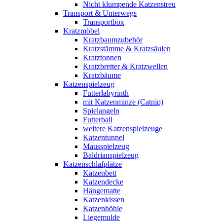
Nicht klumpende Katzenstreu
Transport & Unterwegs
Transportbox
Kratzmöbel
Kratzbaumzubehör
Kratzstämme & Kratzsäulen
Kratztonnen
Kratzbretter & Kratzwellen
Kratzbäume
Katzenspielzeug
Futterlabyrinth
mit Katzenminze (Catnip)
Spielangeln
Futterball
weitere Katzenspielzeuge
Katzentunnel
Mausspielzeug
Baldrianspielzeug
Katzenschlafplätze
Katzenbett
Katzendecke
Hängematte
Katzenkissen
Katzenhöhle
Liegemulde