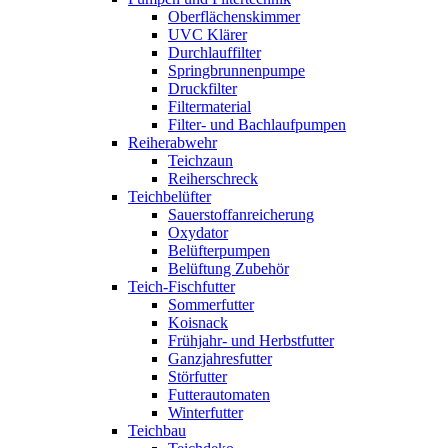
Oberflächenskimmer
UVC Klärer
Durchlauffilter
Springbrunnenpumpe
Druckfilter
Filtermaterial
Filter- und Bachlaufpumpen
Reiherabwehr
Teichzaun
Reiherschreck
Teichbelüfter
Sauerstoffanreicherung
Oxydator
Belüfterpumpen
Belüftung Zubehör
Teich-Fischfutter
Sommerfutter
Koisnack
Frühjahr- und Herbstfutter
Ganzjahresfutter
Störfutter
Futterautomaten
Winterfutter
Teichbau