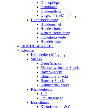
Ohrenpflege
Deodorant
Krallenpflege
Ungezieferbekämpfung
Hundebekleidung
Hundemantel
Hundeschuhe
weitere Bekleidung
Sicherheitsweste
Hundehalstuch
HUNDEBUNDLES
Kleintier
Kleintierbeschäftigung
Snacks
Degu-Snacks
Meerschweinchen-Snacks
Ratten-Snacks
Chinchilla-Snacks
Hamster-Snacks
Kaninchen-Snacks
Kleintierheim
Stall
Freilaufgehege
Einrichtung
Kleintiertreppe & Co