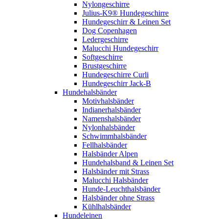
Nylongeschirre
Julius-K9® Hundegeschirre
Hundegeschirr & Leinen Set
Dog Copenhagen
Ledergeschirre
Malucchi Hundegeschirr
Softgeschirre
Brustgeschirre
Hundegeschirre Curli
Hundegeschirr Jack-B
Hundehalsbänder
Motivhalsbänder
Indianerhalsbänder
Namenshalsbänder
Nylonhalsbänder
Schwimmhalsbänder
Fellhalsbänder
Halsbänder Alpen
Hundehalsband & Leinen Set
Halsbänder mit Strass
Malucchi Halsbänder
Hunde-Leuchthalsbänder
Halsbänder ohne Strass
Kühlhalsbänder
Hundeleinen