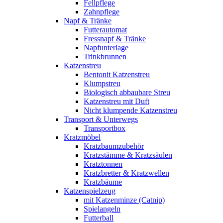
Fellpflege
Zahnpflege
Napf & Tränke
Futterautomat
Fressnapf & Tränke
Napfunterlage
Trinkbrunnen
Katzenstreu
Bentonit Katzenstreu
Klumpstreu
Biologisch abbaubare Streu
Katzenstreu mit Duft
Nicht klumpende Katzenstreu
Transport & Unterwegs
Transportbox
Kratzmöbel
Kratzbaumzubehör
Kratzstämme & Kratzsäulen
Kratztonnen
Kratzbretter & Kratzwellen
Kratzbäume
Katzenspielzeug
mit Katzenminze (Catnip)
Spielangeln
Futterball