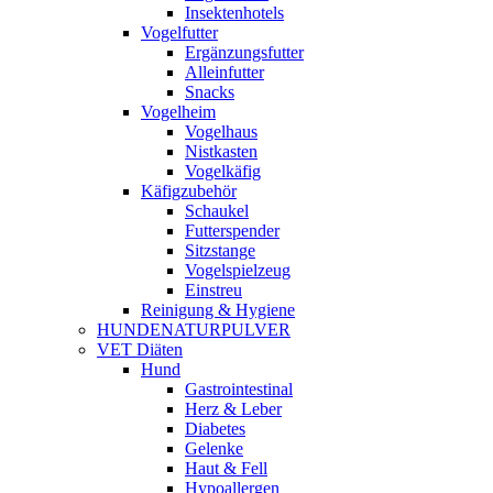
Insektenhotels
Vogelfutter
Ergänzungsfutter
Alleinfutter
Snacks
Vogelheim
Vogelhaus
Nistkasten
Vogelkäfig
Käfigzubehör
Schaukel
Futterspender
Sitzstange
Vogelspielzeug
Einstreu
Reinigung & Hygiene
HUNDENATURPULVER
VET Diäten
Hund
Gastrointestinal
Herz & Leber
Diabetes
Gelenke
Haut & Fell
Hypoallergen