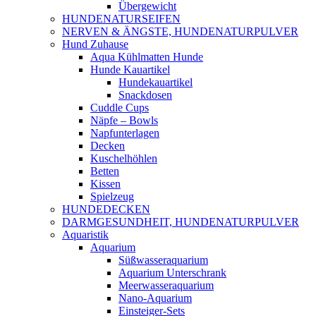
Übergewicht
HUNDENATURSEIFEN
NERVEN & ÄNGSTE, HUNDENATURPULVER
Hund Zuhause
Aqua Kühlmatten Hunde
Hunde Kauartikel
Hundekauartikel
Snackdosen
Cuddle Cups
Näpfe – Bowls
Napfunterlagen
Decken
Kuschelhöhlen
Betten
Kissen
Spielzeug
HUNDEDECKEN
DARMGESUNDHEIT, HUNDENATURPULVER
Aquaristik
Aquarium
Süßwasseraquarium
Aquarium Unterschrank
Meerwasseraquarium
Nano-Aquarium
Einsteiger-Sets