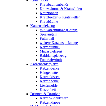
Kratzmöbel
Kratzbaumzubehör
Kratzstämme & Kratzsäulen
Kratztonnen
Kratzbretter & Kratzwellen
Kratzbäume
Katzenspielzeug
mit Katzenminze (Catnip)
Spielangeln
Futterball
weitere Katzenspielzeuge
Katzentunnel
Mausspielzeug
Baldrianspielzeug
Futterlabyrinth
Katzenschlafplätze
Katzendecke
Hängematte
Katzenkissen
Katzenhöhle
Liegemulde
Katzenbett
Drinnen & Draußen
Katzen-Schutznetz
Katzenklappe