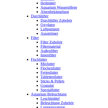
Heilmittel
Aquarium Wasserpflege
Algenbekämpfung
Durchlüfter
Durchlüfter Zubehör
Oxydator
Luftpumpen
Ausströmer
Filter
Filter Zubehör
Filtermaterial
Außenfilter
Innenfilter
Fischfutter
Mixfutter
Flockenfutter
Ferienfutter
Tablettenfutter
Sticks & Pellets
Granulat
Spezialfutter
Aquarium Beleuchtung
Leuchtmittel
Beleuchtung Zubehör
Lampensysteme