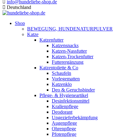
info@hundeliebe-shop.de
Deutschland
Shop
BEWEGUNG, HUNDENATURPULVER
Katze
Katzenfutter
Katzensnacks
Katzen-Nassfutter
Katzen-Trockenfutter
Futterergänzung
Katzentoilette & Co
Schaufeln
Vorlegematten
Katzenklo
Deo & Geruchsbinder
Pflege- & Hygieneartikel
Desinfektionsmittel
Krallenpflege
Deodorant
Ungezieferbekämpfung
Augenpflege
Ohrenpflege
Pfotenpflege