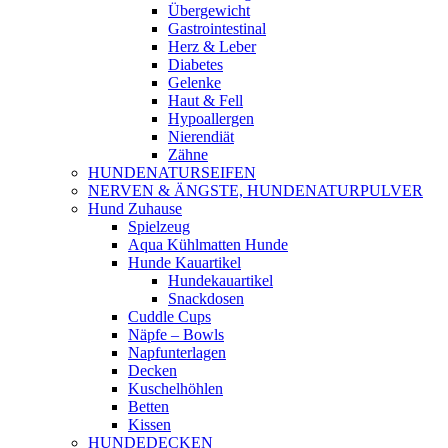
Übergewicht
Gastrointestinal
Herz & Leber
Diabetes
Gelenke
Haut & Fell
Hypoallergen
Nierendiät
Zähne
HUNDENATURSEIFEN
NERVEN & ÄNGSTE, HUNDENATURPULVER
Hund Zuhause
Spielzeug
Aqua Kühlmatten Hunde
Hunde Kauartikel
Hundekauartikel
Snackdosen
Cuddle Cups
Näpfe – Bowls
Napfunterlagen
Decken
Kuschelhöhlen
Betten
Kissen
HUNDEDECKEN