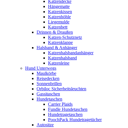
Katzendecke
Hängematte
Katzenkissen
Katzenhöhle
Liegemulde
Katzenbett
Drinnen & Draußen
Katzen-Schutznetz
Katzenklappe
Halsband & Anhänger
Katzenhalsbandanhänger
Katzenhalsband
Katzenleine
Hund Unterwegs
Maulkörbe
Reisedecken
Sonnenbrillen
Orbiloc Sicherheitsleuchten
Gassitaschen
Hundetaschen
Carrier Plaids
Fundle Hundetaschen
Hundetragetaschen
PoochPack Hundetragetücher
Autositze