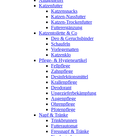
Alltagshelfer
Katzenfutter
Katzensnacks
Katzen-Nassfutter
Katzen-Trockenfutter
Futterergänzung
Katzentoilette & Co
Deo & Geruchsbinder
Schaufeln
Vorlegematten
Katzenklo
Pflege- & Hygieneartikel
Fellpflege
Zahnpflege
Desinfektionsmittel
Krallenpflege
Deodorant
Ungezieferbekämpfung
Augenpflege
Ohrenpflege
Pfotenpflege
Napf & Tränke
Trinkbrunnen
Futterautomat
Fressnapf & Tränke