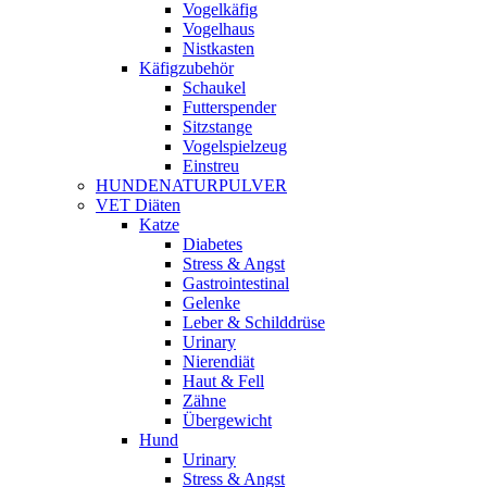
Vogelkäfig
Vogelhaus
Nistkasten
Käfigzubehör
Schaukel
Futterspender
Sitzstange
Vogelspielzeug
Einstreu
HUNDENATURPULVER
VET Diäten
Katze
Diabetes
Stress & Angst
Gastrointestinal
Gelenke
Leber & Schilddrüse
Urinary
Nierendiät
Haut & Fell
Zähne
Übergewicht
Hund
Urinary
Stress & Angst