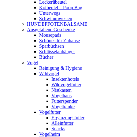
Leckerlibeutel
Kotbeutel – Poop Bag
Unterwegs
Schwimmwesten
HUNDEPFOTENBALSAME
Ausgefallene Geschenke
Mousepads
Schönes für Zuhause
Sparbüchsen
Schlüsselanhänger
Bücher
Vogel
Reinigung & Hygiene
Wildvogel
Insektenhotels
Wildvogelfutter
Nistkasten
Vogelhaus
Futterspender
Vogeltränke
Vogelfutter
Ergänzungsfutter
Alleinfutter
Snacks
Vogelheim