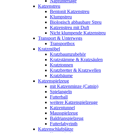
Napfunterlage
Katzenstreu
Bentonit Katzenstreu
Klumpstreu
Biologisch abbaubare Streu
Katzenstreu mit Duft
Nicht klumpende Katzenstreu
Transport & Unterwegs
Transportbox
Kratzmöbel
Kratzbaumzubehör
Kratzstämme & Kratzsäulen
Kratztonnen
Kratzbretter & Kratzwellen
Kratzbäume
Katzenspielzeug
mit Katzenminze (Catnip)
Spielangeln
Futterball
weitere Katzenspielzeuge
Katzentunnel
Mausspielzeug
Baldrianspielzeug
Futterlabyrinth
Katzenschlafplätze