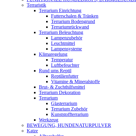
Terraristik
Terrarium Einrichtung
Futterschalen & Tränken
Terrarium Bodengrund
Terrariumrückwand
Terrarium Beleuchtung
Lampenzubehör
Leuchtmittel
Lampensysteme
Klimaregelung
Temperatur
Luftbefeuchter
Rund ums Reptil
Reptilienfutter
Vitamine & Mineralstoffe
Brut- & Zuchthilfsmittel
Terrarium Dekoration
Terrarium
Glasterrarium
Terrarium Zubehör
Kunststoffterrarium
Werkzeug
BEWEGUNG, HUNDENATURPULVER
Katze