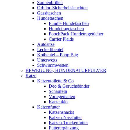
Sonnenbrillen
Orbiloc Sicherheitsleuchten
Gassitaschen
Hundetaschen
Fundle Hundetaschen
Hundetragetaschen
PoochPack Hundetragetücher
Carrier Plaids
Autositze
Leckerlibeutel
Kotbeutel – Poop Bag
Unterwegs
Schwimmwesten
BEWEGUNG, HUNDENATURPULVER
Katze
Katzentoilette & Co
Deo & Geruchsbinder
Schaufeln
Vorlegematten
Katzenklo
Katzenfutter
Katzensnacks
Katzen-Nassfutter
Katzen-Trockenfutter
Futterergänzung