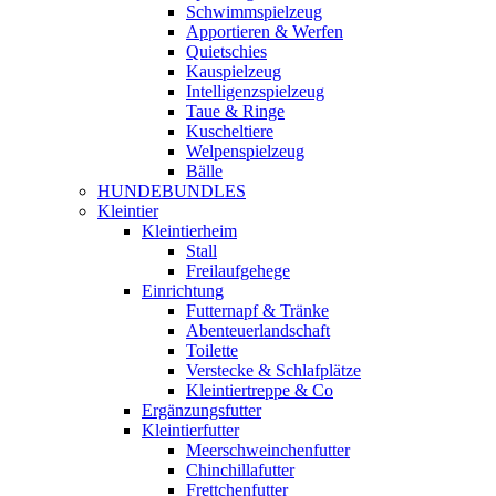
Schwimmspielzeug
Apportieren & Werfen
Quietschies
Kauspielzeug
Intelligenzspielzeug
Taue & Ringe
Kuscheltiere
Welpenspielzeug
Bälle
HUNDEBUNDLES
Kleintier
Kleintierheim
Stall
Freilaufgehege
Einrichtung
Futternapf & Tränke
Abenteuerlandschaft
Toilette
Verstecke & Schlafplätze
Kleintiertreppe & Co
Ergänzungsfutter
Kleintierfutter
Meerschweinchenfutter
Chinchillafutter
Frettchenfutter