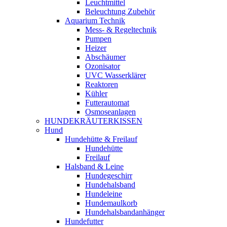
Leuchtmittel
Beleuchtung Zubehör
Aquarium Technik
Mess- & Regeltechnik
Pumpen
Heizer
Abschäumer
Ozonisator
UVC Wasserklärer
Reaktoren
Kühler
Futterautomat
Osmoseanlagen
HUNDEKRÄUTERKISSEN
Hund
Hundehütte & Freilauf
Hundehütte
Freilauf
Halsband & Leine
Hundegeschirr
Hundehalsband
Hundeleine
Hundemaulkorb
Hundehalsbandanhänger
Hundefutter