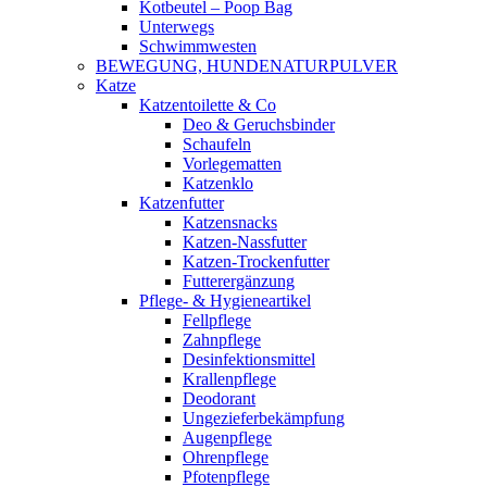
Kotbeutel – Poop Bag
Unterwegs
Schwimmwesten
BEWEGUNG, HUNDENATURPULVER
Katze
Katzentoilette & Co
Deo & Geruchsbinder
Schaufeln
Vorlegematten
Katzenklo
Katzenfutter
Katzensnacks
Katzen-Nassfutter
Katzen-Trockenfutter
Futterergänzung
Pflege- & Hygieneartikel
Fellpflege
Zahnpflege
Desinfektionsmittel
Krallenpflege
Deodorant
Ungezieferbekämpfung
Augenpflege
Ohrenpflege
Pfotenpflege