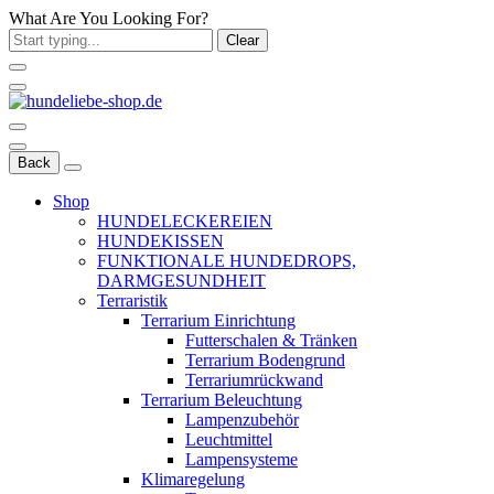
What Are You Looking For?
Clear
Back
Shop
HUNDELECKEREIEN
HUNDEKISSEN
FUNKTIONALE HUNDEDROPS,
DARMGESUNDHEIT
Terraristik
Terrarium Einrichtung
Futterschalen & Tränken
Terrarium Bodengrund
Terrariumrückwand
Terrarium Beleuchtung
Lampenzubehör
Leuchtmittel
Lampensysteme
Klimaregelung