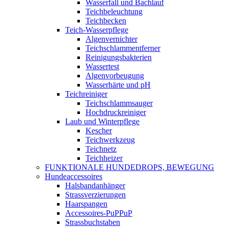
Wasserfall und Bachlauf
Teichbeleuchtung
Teichbecken
Teich-Wasserpflege
Algenvernichter
Teichschlammentferner
Reinigungsbakterien
Wassertest
Algenvorbeugung
Wasserhärte und pH
Teichreiniger
Teichschlammsauger
Hochdruckreiniger
Laub und Winterpflege
Kescher
Teichwerkzeug
Teichnetz
Teichheizer
FUNKTIONALE HUNDEDROPS, BEWEGUNG
Hundeaccessoires
Halsbandanhänger
Strassverzierungen
Haarspangen
Accessoires-PuPPuP
Strassbuchstaben