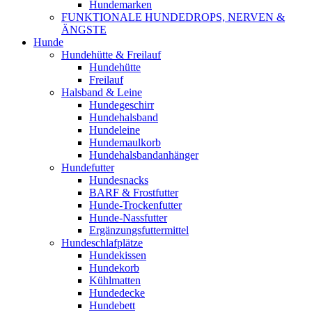
Hundemarken
FUNKTIONALE HUNDEDROPS, NERVEN &
ÄNGSTE
Hunde
Hundehütte & Freilauf
Hundehütte
Freilauf
Halsband & Leine
Hundegeschirr
Hundehalsband
Hundeleine
Hundemaulkorb
Hundehalsbandanhänger
Hundefutter
Hundesnacks
BARF & Frostfutter
Hunde-Trockenfutter
Hunde-Nassfutter
Ergänzungsfuttermittel
Hundeschlafplätze
Hundekissen
Hundekorb
Kühlmatten
Hundedecke
Hundebett