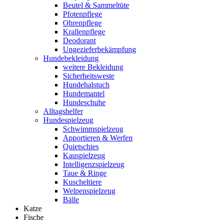
Beutel & Sammeltüte
Pfotenpflege
Ohrenpflege
Krallenpflege
Deodorant
Ungezieferbekämpfung
Hundebekleidung
weitere Bekleidung
Sicherheitsweste
Hundehalstuch
Hundemantel
Hundeschuhe
Alltagshelfer
Hundespielzeug
Schwimmspielzeug
Apportieren & Werfen
Quietschies
Kauspielzeug
Intelligenzspielzeug
Taue & Ringe
Kuscheltiere
Welpenspielzeug
Bälle
Katze
Fische