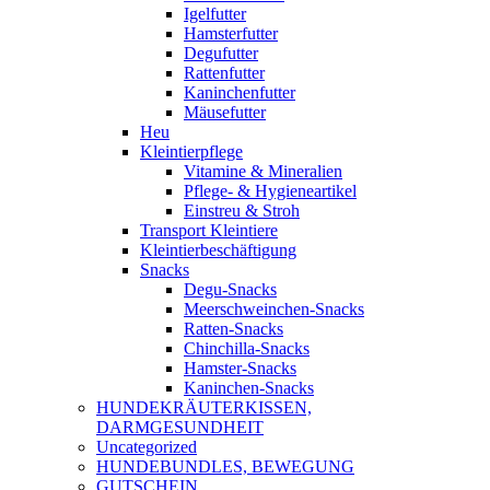
Igelfutter
Hamsterfutter
Degufutter
Rattenfutter
Kaninchenfutter
Mäusefutter
Heu
Kleintierpflege
Vitamine & Mineralien
Pflege- & Hygieneartikel
Einstreu & Stroh
Transport Kleintiere
Kleintierbeschäftigung
Snacks
Degu-Snacks
Meerschweinchen-Snacks
Ratten-Snacks
Chinchilla-Snacks
Hamster-Snacks
Kaninchen-Snacks
HUNDEKRÄUTERKISSEN,
DARMGESUNDHEIT
Uncategorized
HUNDEBUNDLES, BEWEGUNG
GUTSCHEIN