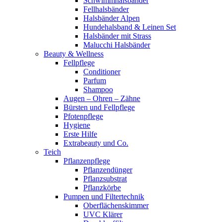
Schwimmhalsbänder
Fellhalsbänder
Halsbänder Alpen
Hundehalsband & Leinen Set
Halsbänder mit Strass
Malucchi Halsbänder
Beauty & Wellness
Fellpflege
Conditioner
Parfum
Shampoo
Augen – Ohren – Zähne
Bürsten und Fellpflege
Pfotenpflege
Hygiene
Erste Hilfe
Extrabeauty und Co.
Teich
Pflanzenpflege
Pflanzendünger
Pflanzsubstrat
Pflanzkörbe
Pumpen und Filtertechnik
Oberflächenskimmer
UVC Klärer