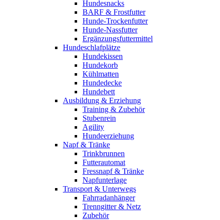
Hundesnacks
BARF & Frostfutter
Hunde-Trockenfutter
Hunde-Nassfutter
Ergänzungsfuttermittel
Hundeschlafplätze
Hundekissen
Hundekorb
Kühlmatten
Hundedecke
Hundebett
Ausbildung & Erziehung
Training & Zubehör
Stubenrein
Agility
Hundeerziehung
Napf & Tränke
Trinkbrunnen
Futterautomat
Fressnapf & Tränke
Napfunterlage
Transport & Unterwegs
Fahrradanhänger
Trenngitter & Netz
Zubehör