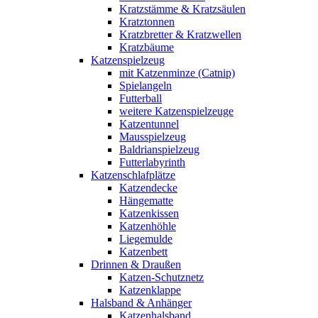
Kratzstämme & Kratzsäulen
Kratztonnen
Kratzbretter & Kratzwellen
Kratzbäume
Katzenspielzeug
mit Katzenminze (Catnip)
Spielangeln
Futterball
weitere Katzenspielzeuge
Katzentunnel
Mausspielzeug
Baldrianspielzeug
Futterlabyrinth
Katzenschlafplätze
Katzendecke
Hängematte
Katzenkissen
Katzenhöhle
Liegemulde
Katzenbett
Drinnen & Draußen
Katzen-Schutznetz
Katzenklappe
Halsband & Anhänger
Katzenhalsband