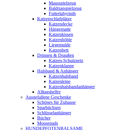
Mausspielzeug
Baldrianspielzeug
Futterlabyrinth
Katzenschlafplätze
Katzendecke
Hängematte
Katzenkissen
Katzenhöhle
Liegemulde
Katzenbett
Drinnen & Draußen
Katzen-Schutznetz
Katzenklappe
Halsband & Anhänger
Katzenhalsband
Katzenleine
Katzenhalsbandanhänger
Alltagshelfer
Ausgefallene Geschenke
Schönes für Zuhause
Sparbüchsen
Schlüsselanhänger
Bücher
Mousepads
HUNDEPFOTENBALSAME