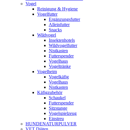
Vogel
Reinigung & Hygiene
Vogelfutter
Ergänzungsfutter
Alleinfutter
Snacks
Wildvogel
Insektenhotels
Wildvogelfutter
Nistkasten
Futterspender
Vogelhaus
Vogeltränke
Vogelheim
Vogelkäfig
Vogelhaus
Nistkasten
Käfigzubehör
Schaukel
Futterspender
Sitzstange
Vogelspielzeug
Einstreu
HUNDENATURPULVER
VET Diäten