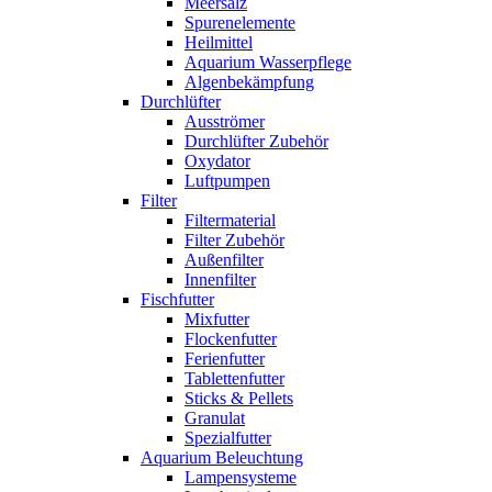
Meersalz
Spurenelemente
Heilmittel
Aquarium Wasserpflege
Algenbekämpfung
Durchlüfter
Ausströmer
Durchlüfter Zubehör
Oxydator
Luftpumpen
Filter
Filtermaterial
Filter Zubehör
Außenfilter
Innenfilter
Fischfutter
Mixfutter
Flockenfutter
Ferienfutter
Tablettenfutter
Sticks & Pellets
Granulat
Spezialfutter
Aquarium Beleuchtung
Lampensysteme