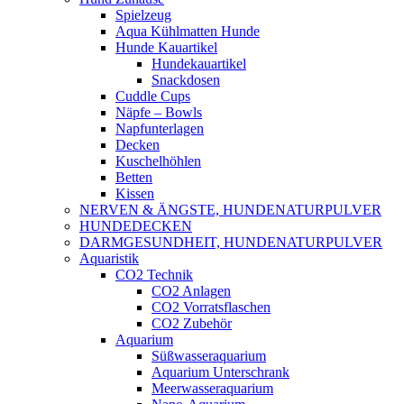
Spielzeug
Aqua Kühlmatten Hunde
Hunde Kauartikel
Hundekauartikel
Snackdosen
Cuddle Cups
Näpfe – Bowls
Napfunterlagen
Decken
Kuschelhöhlen
Betten
Kissen
NERVEN & ÄNGSTE, HUNDENATURPULVER
HUNDEDECKEN
DARMGESUNDHEIT, HUNDENATURPULVER
Aquaristik
CO2 Technik
CO2 Anlagen
CO2 Vorratsflaschen
CO2 Zubehör
Aquarium
Süßwasseraquarium
Aquarium Unterschrank
Meerwasseraquarium