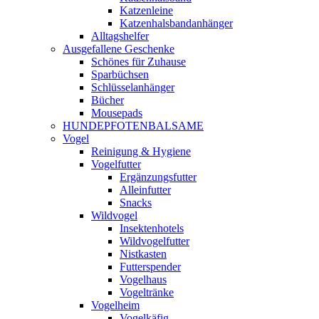
Katzenleine
Katzenhalsbandanhänger
Alltagshelfer
Ausgefallene Geschenke
Schönes für Zuhause
Sparbüchsen
Schlüsselanhänger
Bücher
Mousepads
HUNDEPFOTENBALSAME
Vogel
Reinigung & Hygiene
Vogelfutter
Ergänzungsfutter
Alleinfutter
Snacks
Wildvogel
Insektenhotels
Wildvogelfutter
Nistkasten
Futterspender
Vogelhaus
Vogeltränke
Vogelheim
Vogelkäfig