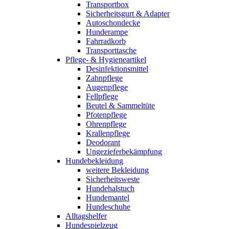
Transportbox
Sicherheitsgurt & Adapter
Autoschondecke
Hunderampe
Fahrradkorb
Transporttasche
Pflege- & Hygieneartikel
Desinfektionsmittel
Zahnpflege
Augenpflege
Fellpflege
Beutel & Sammeltüte
Pfotenpflege
Ohrenpflege
Krallenpflege
Deodorant
Ungezieferbekämpfung
Hundebekleidung
weitere Bekleidung
Sicherheitsweste
Hundehalstuch
Hundemantel
Hundeschuhe
Alltagshelfer
Hundespielzeug