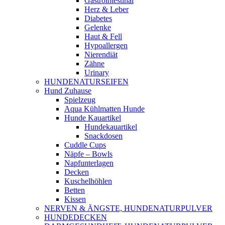
Gastrointestinal
Herz & Leber
Diabetes
Gelenke
Haut & Fell
Hypoallergen
Nierendiät
Zähne
Urinary
HUNDENATURSEIFEN
Hund Zuhause
Spielzeug
Aqua Kühlmatten Hunde
Hunde Kauartikel
Hundekauartikel
Snackdosen
Cuddle Cups
Näpfe – Bowls
Napfunterlagen
Decken
Kuschelhöhlen
Betten
Kissen
NERVEN & ÄNGSTE, HUNDENATURPULVER
HUNDEDECKEN