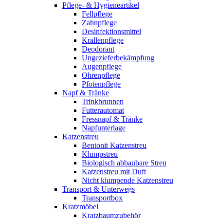
Pflege- & Hygieneartikel
Fellpflege
Zahnpflege
Desinfektionsmittel
Krallenpflege
Deodorant
Ungezieferbekämpfung
Augenpflege
Ohrenpflege
Pfotenpflege
Napf & Tränke
Trinkbrunnen
Futterautomat
Fressnapf & Tränke
Napfunterlage
Katzenstreu
Bentonit Katzenstreu
Klumpstreu
Biologisch abbaubare Streu
Katzenstreu mit Duft
Nicht klumpende Katzenstreu
Transport & Unterwegs
Transportbox
Kratzmöbel
Kratzbaumzubehör