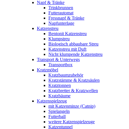
Napf & Tränke
Trinkbrunnen
Futterautomat
Fressnapf & Tränke
Napfunterlage
Katzenstreu
Bentonit Katzenstreu
Klumpstreu
Biologisch abbaubare Streu
Katzenstreu mit Duft
Nicht klumpende Katzenstreu
Transport & Unterwegs
Transportbox
Kratzmöbel
Kratzbaumzubehör
Kratzstämme & Kratzsäulen
Kratztonnen
Kratzbretter & Kratzwellen
Kratzbäume
Katzenspielzeug
mit Katzenminze (Catnip)
Spielangeln
Futterball
weitere Katzenspielzeuge
Katzentunnel