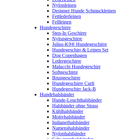
Nylonleinen
Designer Hunde Schmuckleinen
Fettlederleinen
Fellleinen
Hundegeschirre
Step-In Geschirre
Nylongeschirre
Julius-K9® Hundegeschirre
Hundegeschirr & Leinen Set
Dog Copenhagen
Ledergeschirre
Malucchi Hundegeschirr
Softgeschirre
Brustgeschirre
Hundegeschirre Curli
Hundegeschirr Jack-B
Hundehalsbänder
Hunde-Leuchthalsbänder
Halsbänder ohne Strass
Kühlhalsbänder
Motivhalsbänder
Indianerhalsbänder
Namenshalsbänder
Nylonhalsbänder