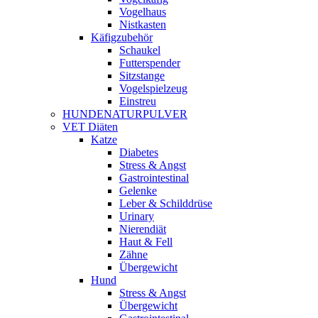
Vogelhaus
Nistkasten
Käfigzubehör
Schaukel
Futterspender
Sitzstange
Vogelspielzeug
Einstreu
HUNDENATURPULVER
VET Diäten
Katze
Diabetes
Stress & Angst
Gastrointestinal
Gelenke
Leber & Schilddrüse
Urinary
Nierendiät
Haut & Fell
Zähne
Übergewicht
Hund
Stress & Angst
Übergewicht