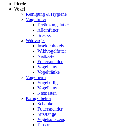
Pferde
Vogel
Reinigung & Hygiene
Vogelfutter
Ergänzungsfutter
Alleinfutter
Snacks
Wildvogel
Insektenhotels
Wildvogelfutter
Nistkasten
Futterspender
Vogelhaus
Vogeltränke
Vogelheim
Vogelkäfig
Vogelhaus
Nistkasten
Käfigzubehör
Schaukel
Futterspender
Sitzstange
Vogelspielzeug
Einstreu