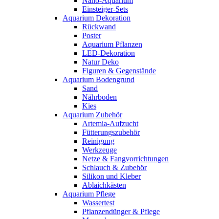
Nano-Aquarium
Einsteiger-Sets
Aquarium Dekoration
Rückwand
Poster
Aquarium Pflanzen
LED-Dekoration
Natur Deko
Figuren & Gegenstände
Aquarium Bodengrund
Sand
Nährboden
Kies
Aquarium Zubehör
Artemia-Aufzucht
Fütterungszubehör
Reinigung
Werkzeuge
Netze & Fangvorrichtungen
Schlauch & Zubehör
Silikon und Kleber
Ablaichkästen
Aquarium Pflege
Wassertest
Pflanzendünger & Pflege