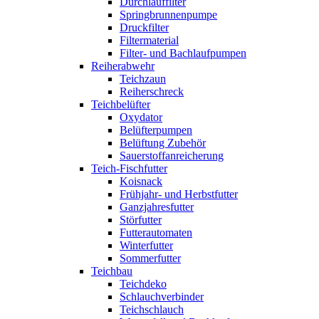
Durchlauffilter
Springbrunnenpumpe
Druckfilter
Filtermaterial
Filter- und Bachlaufpumpen
Reiherabwehr
Teichzaun
Reiherschreck
Teichbelüfter
Oxydator
Belüfterpumpen
Belüftung Zubehör
Sauerstoffanreicherung
Teich-Fischfutter
Koisnack
Frühjahr- und Herbstfutter
Ganzjahresfutter
Störfutter
Futterautomaten
Winterfutter
Sommerfutter
Teichbau
Teichdeko
Schlauchverbinder
Teichschlauch