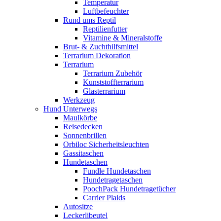
Temperatur
Luftbefeuchter
Rund ums Reptil
Reptilienfutter
Vitamine & Mineralstoffe
Brut- & Zuchthilfsmittel
Terrarium Dekoration
Terrarium
Terrarium Zubehör
Kunststoffterrarium
Glasterrarium
Werkzeug
Hund Unterwegs
Maulkörbe
Reisedecken
Sonnenbrillen
Orbiloc Sicherheitsleuchten
Gassitaschen
Hundetaschen
Fundle Hundetaschen
Hundetragetaschen
PoochPack Hundetragetücher
Carrier Plaids
Autositze
Leckerlibeutel