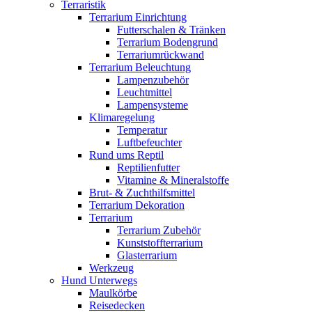
Terraristik
Terrarium Einrichtung
Futterschalen & Tränken
Terrarium Bodengrund
Terrariumrückwand
Terrarium Beleuchtung
Lampenzubehör
Leuchtmittel
Lampensysteme
Klimaregelung
Temperatur
Luftbefeuchter
Rund ums Reptil
Reptilienfutter
Vitamine & Mineralstoffe
Brut- & Zuchthilfsmittel
Terrarium Dekoration
Terrarium
Terrarium Zubehör
Kunststoffterrarium
Glasterrarium
Werkzeug
Hund Unterwegs
Maulkörbe
Reisedecken