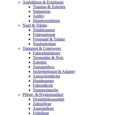
Ausbildung & Erziehung
Training & Zubehör
Stubenrein
Agility
Hundeerziehung
Napf & Tränke
Trinkbrunnen
Futterautomat
Fressnapf & Tränke
Napfunterlage
Transport & Unterwegs
Fahrradanhänger
Trenngitter & Netz
Zubehör
Transportbox
Sicherheitsgurt & Adapter
Autoschondecke
Hunderampe
Fahrradkorb
Transporttasche
Pflege- & Hygieneartikel
Desinfektionsmittel
Zahnpflege
Augenpflege
Fellpflege