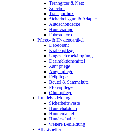
Trenngitter & Netz
Zubehör
Transportbox
Sicherheitsgurt & Adapter
Autoschondecke
Hunderampe
Fahrradkorb
Pflege- & Hygieneartikel
Deodorant
Krallenpflege
Ungezieferbekämpfung
Desinfektionsmittel
Zahnpflege
Augenpflege
Fellpflege
Beutel & Sammeltüte
Pfotenpflege
Ohrenpflege
Hundebekleidung
Sicherheitsweste
Hundehalstuch
Hundemantel
Hundeschuhe
weitere Bekleidung
Alltagshelfer