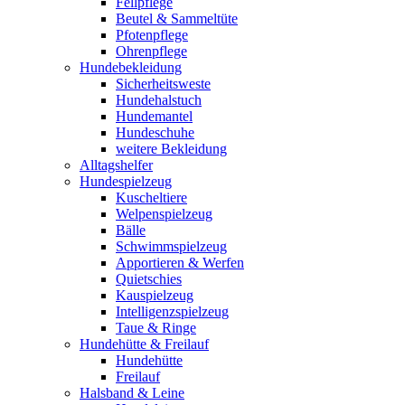
Fellpflege
Beutel & Sammeltüte
Pfotenpflege
Ohrenpflege
Hundebekleidung
Sicherheitsweste
Hundehalstuch
Hundemantel
Hundeschuhe
weitere Bekleidung
Alltagshelfer
Hundespielzeug
Kuscheltiere
Welpenspielzeug
Bälle
Schwimmspielzeug
Apportieren & Werfen
Quietschies
Kauspielzeug
Intelligenzspielzeug
Taue & Ringe
Hundehütte & Freilauf
Hundehütte
Freilauf
Halsband & Leine