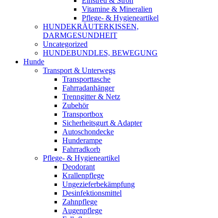
Einstreu & Stroh
Vitamine & Mineralien
Pflege- & Hygieneartikel
HUNDEKRÄUTERKISSEN,
DARMGESUNDHEIT
Uncategorized
HUNDEBUNDLES, BEWEGUNG
Hunde
Transport & Unterwegs
Transporttasche
Fahrradanhänger
Trenngitter & Netz
Zubehör
Transportbox
Sicherheitsgurt & Adapter
Autoschondecke
Hunderampe
Fahrradkorb
Pflege- & Hygieneartikel
Deodorant
Krallenpflege
Ungezieferbekämpfung
Desinfektionsmittel
Zahnpflege
Augenpflege