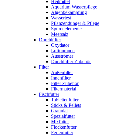
Heilmittel
Aquarium Wasserpflege
Algenbekämpfung
Wassertest
Pflanzendünger & Pflege
Spurenelemente
Meersalz
Durchlüfter
Oxydator
Luftpumpen
Ausströmer
Durchlüfter Zubehör
Filter
Außenfilter
Innenfilter
Filter Zubehör
Filtermaterial
Fischfutter
Tablettenfutter
Sticks & Pellets
Granulat
Spezialfutter
Mixfutter
Flockenfutter
Ferienfutter