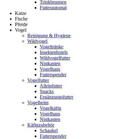
Trinkbrunnen
Futterautomat
Katze
Fische
Pferde
Vogel
Reinigung & Hygiene
Wildvogel
Vogeltränke
Insektenhotels
Wildvogelfutter
Nistkasten
Vogelhaus
Futterspender
Vogelfutter
Alleinfutter
Snacks
Ergänzungsfutter
Vogelheim
Vogelkäfig
Vogelhaus
Nistkasten
Käfigzubehör
Schaukel
Futterspender