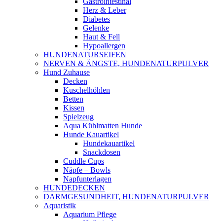
Gastrointestinal
Herz & Leber
Diabetes
Gelenke
Haut & Fell
Hypoallergen
HUNDENATURSEIFEN
NERVEN & ÄNGSTE, HUNDENATURPULVER
Hund Zuhause
Decken
Kuschelhöhlen
Betten
Kissen
Spielzeug
Aqua Kühlmatten Hunde
Hunde Kauartikel
Hundekauartikel
Snackdosen
Cuddle Cups
Näpfe – Bowls
Napfunterlagen
HUNDEDECKEN
DARMGESUNDHEIT, HUNDENATURPULVER
Aquaristik
Aquarium Pflege