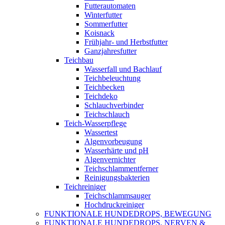
Futterautomaten
Winterfutter
Sommerfutter
Koisnack
Frühjahr- und Herbstfutter
Ganzjahresfutter
Teichbau
Wasserfall und Bachlauf
Teichbeleuchtung
Teichbecken
Teichdeko
Schlauchverbinder
Teichschlauch
Teich-Wasserpflege
Wassertest
Algenvorbeugung
Wasserhärte und pH
Algenvernichter
Teichschlammentferner
Reinigungsbakterien
Teichreiniger
Teichschlammsauger
Hochdruckreiniger
FUNKTIONALE HUNDEDROPS, BEWEGUNG
FUNKTIONALE HUNDEDROPS, NERVEN &