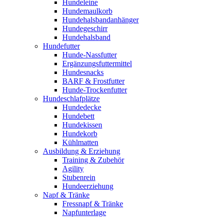
Hundeleine
Hundemaulkorb
Hundehalsbandanhänger
Hundegeschirr
Hundehalsband
Hundefutter
Hunde-Nassfutter
Ergänzungsfuttermittel
Hundesnacks
BARF & Frostfutter
Hunde-Trockenfutter
Hundeschlafplätze
Hundedecke
Hundebett
Hundekissen
Hundekorb
Kühlmatten
Ausbildung & Erziehung
Training & Zubehör
Agility
Stubenrein
Hundeerziehung
Napf & Tränke
Fressnapf & Tränke
Napfunterlage