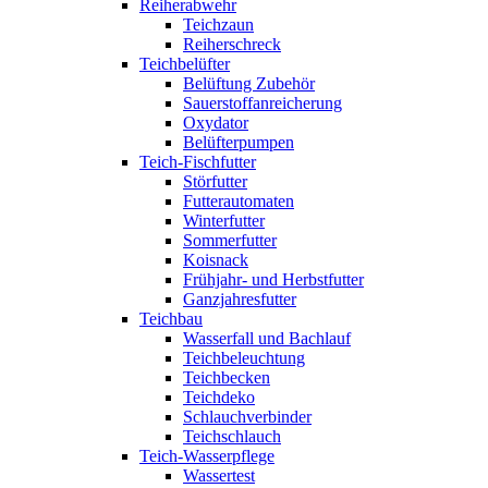
Reiherabwehr
Teichzaun
Reiherschreck
Teichbelüfter
Belüftung Zubehör
Sauerstoffanreicherung
Oxydator
Belüfterpumpen
Teich-Fischfutter
Störfutter
Futterautomaten
Winterfutter
Sommerfutter
Koisnack
Frühjahr- und Herbstfutter
Ganzjahresfutter
Teichbau
Wasserfall und Bachlauf
Teichbeleuchtung
Teichbecken
Teichdeko
Schlauchverbinder
Teichschlauch
Teich-Wasserpflege
Wassertest