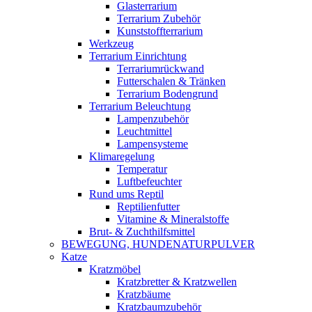
Glasterrarium
Terrarium Zubehör
Kunststoffterrarium
Werkzeug
Terrarium Einrichtung
Terrariumrückwand
Futterschalen & Tränken
Terrarium Bodengrund
Terrarium Beleuchtung
Lampenzubehör
Leuchtmittel
Lampensysteme
Klimaregelung
Temperatur
Luftbefeuchter
Rund ums Reptil
Reptilienfutter
Vitamine & Mineralstoffe
Brut- & Zuchthilfsmittel
BEWEGUNG, HUNDENATURPULVER
Katze
Kratzmöbel
Kratzbretter & Kratzwellen
Kratzbäume
Kratzbaumzubehör