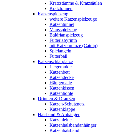
Kratzstämme & Kratzsäulen
Kratztonnen
Katzenspielzeug
weitere Katzenspielzeuge
Katzentunnel
Mausspielzeug
Baldrianspielzeug
Futterlabyrinth
mit Katzenminze (Catnip)
Spielangeln
Futterball
Katzenschlafplätze
Liegemulde
Katzenbett
Katzendecke
Hängematte
Katzenkissen
Katzenhöhle
Drinnen & Draußen
Katzen-Schutznetz
Katzenklappe
Halsband & Anhänger
Katzenleine
Katzenhalsbandanhänger
Katzenhalsband