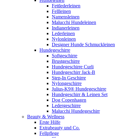
Hundeleinen
Fettlederleinen
Fellleinen
Namensleinen
Malucchi Hundeleinen
Indianerleinen
Lederleinen
Nylonleinen
Designer Hunde Schmuckleinen
Hundegeschirre
Softgeschirre
Brustgeschirre
Hundegeschirre Curli
Hundegeschirr Jack-B
Step-In Geschirre
Nylongeschirre
Julius-K9® Hundegeschirre
Hundegeschirr & Leinen Set
Dog Copenhagen
Ledergeschirre
Malucchi Hundegeschirr
Beauty & Wellness
Erste Hilfe
Extrabeauty und Co.
Fellpflege