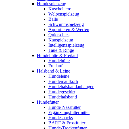
Hundespielzeug
Kuscheltiere
Welpenspielzeug
Bälle
Schwimmspielzeug
Apportieren & Werfen
Quietschies
Kauspielzeug
Intelligenzspielzeug
Taue & Ringe
Hundehütte & Freilauf
Hundehütte
Freilauf
Halsband & Leine
Hundeleine
Hundemaulkorb
Hundehalsbandanhänger
Hundegeschirr
Hundehalsband
Hundefutter
Hunde-Nassfutter
Ergänzungsfuttermittel
Hundesnacks
BARF & Frostfutter
Hunde-Trockenfutter