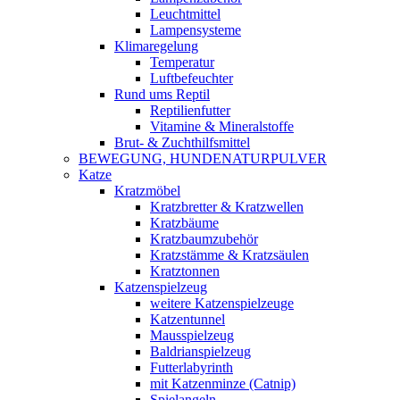
Leuchtmittel
Lampensysteme
Klimaregelung
Temperatur
Luftbefeuchter
Rund ums Reptil
Reptilienfutter
Vitamine & Mineralstoffe
Brut- & Zuchthilfsmittel
BEWEGUNG, HUNDENATURPULVER
Katze
Kratzmöbel
Kratzbretter & Kratzwellen
Kratzbäume
Kratzbaumzubehör
Kratzstämme & Kratzsäulen
Kratztonnen
Katzenspielzeug
weitere Katzenspielzeuge
Katzentunnel
Mausspielzeug
Baldrianspielzeug
Futterlabyrinth
mit Katzenminze (Catnip)
Spielangeln