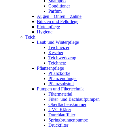
Shampoo
Conditioner
Parfum
Augen – Ohren – Zähne
Bürsten und Fellpflege
Pfotenpflege
Hygiene
Teich
Laub und Winterpflege
Teichheizer
Kescher
Teichwerkzeug
Teichnetz
Pflanzenpflege
Pflanzkörbe
Pflanzendünger
Pflanzsubstrat
Pumpen und Filtertechnik
Filtermaterial
Filter- und Bachlaufpumpen
Oberflächenskimmer
UVC Klärer
Durchlauffilter
Springbrunnenpumpe
Druckfilter