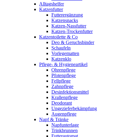
Alltagshelfer
Katzenfutter
Futterergänzung
Katzensnacks
Katzen-Nassfutter
Katzen-Trockenfutter
Katzentoilette & Co
Deo & Geruchsbinder
Schaufeln
Vorlegematten
Katzenklo
Pflege- & Hygieneartikel
Ohrenpflege
Pfotenpflege
Fellpflege
Zahnpflege
Desinfektionsmittel
Krallenpflege
Deodorant
Ungezieferbekämpfung
Augenpflege
Napf & Tränke
Napfunterlage
Trinkbrunnen
Futterautomat