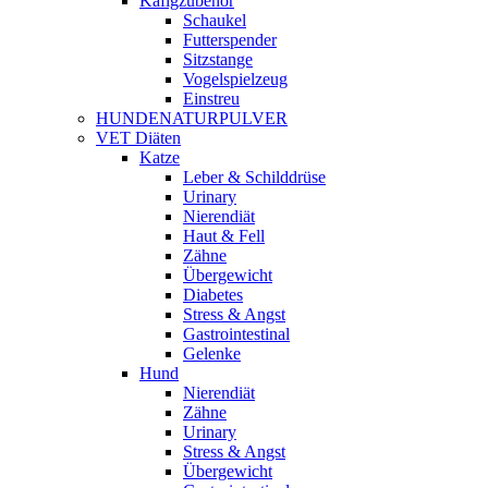
Käfigzubehör
Schaukel
Futterspender
Sitzstange
Vogelspielzeug
Einstreu
HUNDENATURPULVER
VET Diäten
Katze
Leber & Schilddrüse
Urinary
Nierendiät
Haut & Fell
Zähne
Übergewicht
Diabetes
Stress & Angst
Gastrointestinal
Gelenke
Hund
Nierendiät
Zähne
Urinary
Stress & Angst
Übergewicht