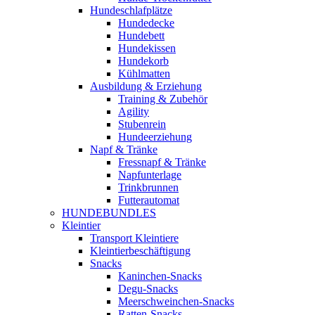
Hundeschlafplätze
Hundedecke
Hundebett
Hundekissen
Hundekorb
Kühlmatten
Ausbildung & Erziehung
Training & Zubehör
Agility
Stubenrein
Hundeerziehung
Napf & Tränke
Fressnapf & Tränke
Napfunterlage
Trinkbrunnen
Futterautomat
HUNDEBUNDLES
Kleintier
Transport Kleintiere
Kleintierbeschäftigung
Snacks
Kaninchen-Snacks
Degu-Snacks
Meerschweinchen-Snacks
Ratten-Snacks