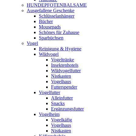
HUNDEPFOTENBALSAME
Ausgefallene Geschenke
Schlüsselanhänger
Bücher
Mousepads
Schönes für Zuhause
Sparbüchsen
Vogel
Reinigung & Hygiene
Wildvogel
Vogeltränke
Insektenhotels
Wildvogelfutter
Nistkasten
Vogelhaus
Futterspender
Vogelfutter
Alleinfutter
Snacks
Ergänzungsfutter
Vogelheim
Vogelkäfig
Vogelhaus
Nistkasten