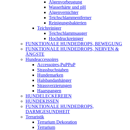
Algenvorbeugung
Wasserhärte und pH
Algenvernichter
Teichschlammentferner
Reinigungsbakterien
Teichreiniger
Teichschlammsauger
Hochdruckreiniger
FUNKTIONALE HUNDEDROPS, BEWEGUNG
FUNKTIONALE HUNDEDROPS, NERVEN &
ÄNGSTE
Hundeaccessoires
Accessoires-PuPPuP
Strassbuchstaben
Hundemarken
Halsbandanhänger
Strassverzierungen
Haarspangen
HUNDELECKEREIEN
HUNDEKISSEN
FUNKTIONALE HUNDEDROPS,
DARMGESUNDHEIT
Terraristik
Terrarium Dekoration
Terrarium