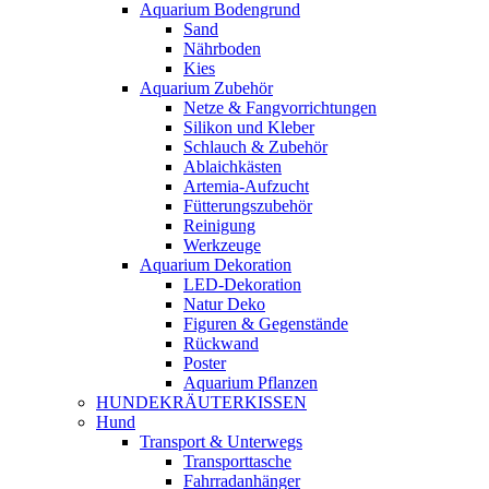
Aquarium Bodengrund
Sand
Nährboden
Kies
Aquarium Zubehör
Netze & Fangvorrichtungen
Silikon und Kleber
Schlauch & Zubehör
Ablaichkästen
Artemia-Aufzucht
Fütterungszubehör
Reinigung
Werkzeuge
Aquarium Dekoration
LED-Dekoration
Natur Deko
Figuren & Gegenstände
Rückwand
Poster
Aquarium Pflanzen
HUNDEKRÄUTERKISSEN
Hund
Transport & Unterwegs
Transporttasche
Fahrradanhänger