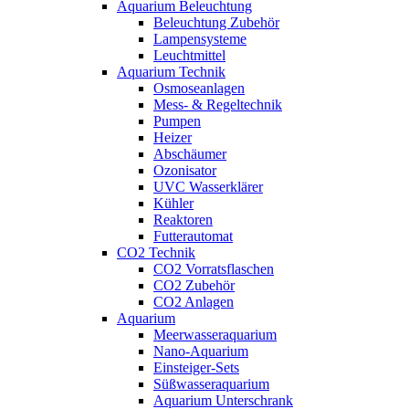
Aquarium Beleuchtung
Beleuchtung Zubehör
Lampensysteme
Leuchtmittel
Aquarium Technik
Osmoseanlagen
Mess- & Regeltechnik
Pumpen
Heizer
Abschäumer
Ozonisator
UVC Wasserklärer
Kühler
Reaktoren
Futterautomat
CO2 Technik
CO2 Vorratsflaschen
CO2 Zubehör
CO2 Anlagen
Aquarium
Meerwasseraquarium
Nano-Aquarium
Einsteiger-Sets
Süßwasseraquarium
Aquarium Unterschrank