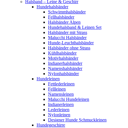
Halsband – Leine & Geschirr
Hundehalsbänder
Schwimmhalsbänder
Fellhalsbänder
Halsbänder Alpen
Hundehalsband & Leinen Set
Halsbänder mit Strass
Malucchi Halsbänder
Hunde-Leuchthalsbänder
Halsbänder ohne Strass
Kühlhalsbänder
Motivhalsbänder
Indianerhalsbänder
Namenshalsbänder
Nylonhalsbänder
Hundeleinen
Fettlederleinen
Fellleinen
Namensleinen
Malucchi Hundeleinen
Indianerleinen
Lederleinen
Nylonleinen
Designer Hunde Schmuckleinen
Hundegeschirre