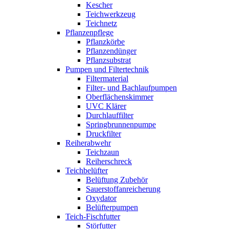
Kescher
Teichwerkzeug
Teichnetz
Pflanzenpflege
Pflanzkörbe
Pflanzendünger
Pflanzsubstrat
Pumpen und Filtertechnik
Filtermaterial
Filter- und Bachlaufpumpen
Oberflächenskimmer
UVC Klärer
Durchlauffilter
Springbrunnenpumpe
Druckfilter
Reiherabwehr
Teichzaun
Reiherschreck
Teichbelüfter
Belüftung Zubehör
Sauerstoffanreicherung
Oxydator
Belüfterpumpen
Teich-Fischfutter
Störfutter