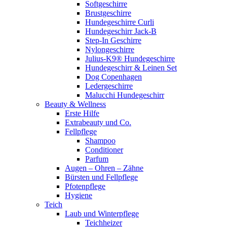
Softgeschirre
Brustgeschirre
Hundegeschirre Curli
Hundegeschirr Jack-B
Step-In Geschirre
Nylongeschirre
Julius-K9® Hundegeschirre
Hundegeschirr & Leinen Set
Dog Copenhagen
Ledergeschirre
Malucchi Hundegeschirr
Beauty & Wellness
Erste Hilfe
Extrabeauty und Co.
Fellpflege
Shampoo
Conditioner
Parfum
Augen – Ohren – Zähne
Bürsten und Fellpflege
Pfotenpflege
Hygiene
Teich
Laub und Winterpflege
Teichheizer