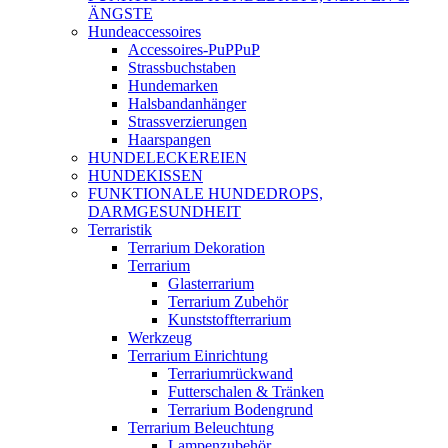
ÄNGSTE
Hundeaccessoires
Accessoires-PuPPuP
Strassbuchstaben
Hundemarken
Halsbandanhänger
Strassverzierungen
Haarspangen
HUNDELECKEREIEN
HUNDEKISSEN
FUNKTIONALE HUNDEDROPS,
DARMGESUNDHEIT
Terraristik
Terrarium Dekoration
Terrarium
Glasterrarium
Terrarium Zubehör
Kunststoffterrarium
Werkzeug
Terrarium Einrichtung
Terrariumrückwand
Futterschalen & Tränken
Terrarium Bodengrund
Terrarium Beleuchtung
Lampenzubehör