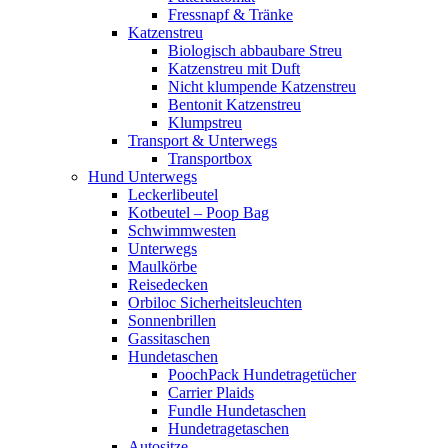
Fressnapf & Tränke
Katzenstreu
Biologisch abbaubare Streu
Katzenstreu mit Duft
Nicht klumpende Katzenstreu
Bentonit Katzenstreu
Klumpstreu
Transport & Unterwegs
Transportbox
Hund Unterwegs
Leckerlibeutel
Kotbeutel – Poop Bag
Schwimmwesten
Unterwegs
Maulkörbe
Reisedecken
Orbiloc Sicherheitsleuchten
Sonnenbrillen
Gassitaschen
Hundetaschen
PoochPack Hundetragetücher
Carrier Plaids
Fundle Hundetaschen
Hundetragetaschen
Autositze