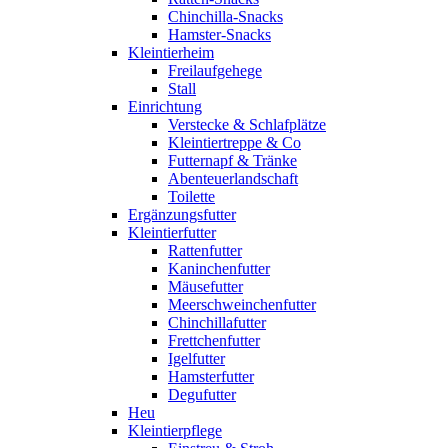
Chinchilla-Snacks
Hamster-Snacks
Kleintierheim
Freilaufgehege
Stall
Einrichtung
Verstecke & Schlafplätze
Kleintiertreppe & Co
Futternapf & Tränke
Abenteuerlandschaft
Toilette
Ergänzungsfutter
Kleintierfutter
Rattenfutter
Kaninchenfutter
Mäusefutter
Meerschweinchenfutter
Chinchillafutter
Frettchenfutter
Igelfutter
Hamsterfutter
Degufutter
Heu
Kleintierpflege