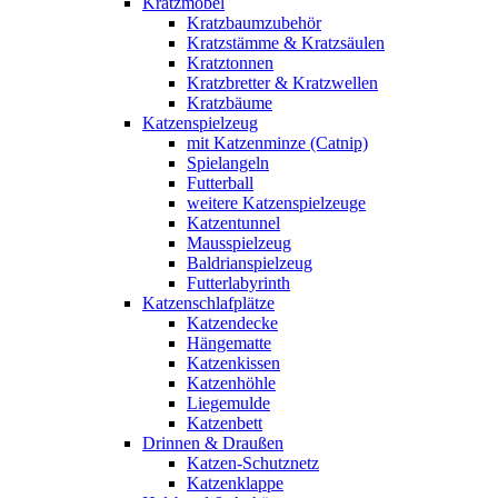
Kratzmöbel
Kratzbaumzubehör
Kratzstämme & Kratzsäulen
Kratztonnen
Kratzbretter & Kratzwellen
Kratzbäume
Katzenspielzeug
mit Katzenminze (Catnip)
Spielangeln
Futterball
weitere Katzenspielzeuge
Katzentunnel
Mausspielzeug
Baldrianspielzeug
Futterlabyrinth
Katzenschlafplätze
Katzendecke
Hängematte
Katzenkissen
Katzenhöhle
Liegemulde
Katzenbett
Drinnen & Draußen
Katzen-Schutznetz
Katzenklappe