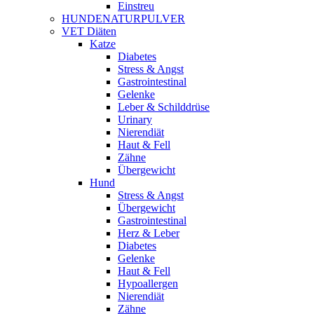
Einstreu
HUNDENATURPULVER
VET Diäten
Katze
Diabetes
Stress & Angst
Gastrointestinal
Gelenke
Leber & Schilddrüse
Urinary
Nierendiät
Haut & Fell
Zähne
Übergewicht
Hund
Stress & Angst
Übergewicht
Gastrointestinal
Herz & Leber
Diabetes
Gelenke
Haut & Fell
Hypoallergen
Nierendiät
Zähne