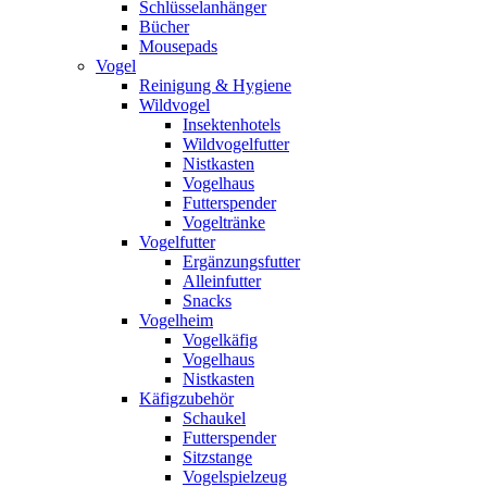
Schlüsselanhänger
Bücher
Mousepads
Vogel
Reinigung & Hygiene
Wildvogel
Insektenhotels
Wildvogelfutter
Nistkasten
Vogelhaus
Futterspender
Vogeltränke
Vogelfutter
Ergänzungsfutter
Alleinfutter
Snacks
Vogelheim
Vogelkäfig
Vogelhaus
Nistkasten
Käfigzubehör
Schaukel
Futterspender
Sitzstange
Vogelspielzeug