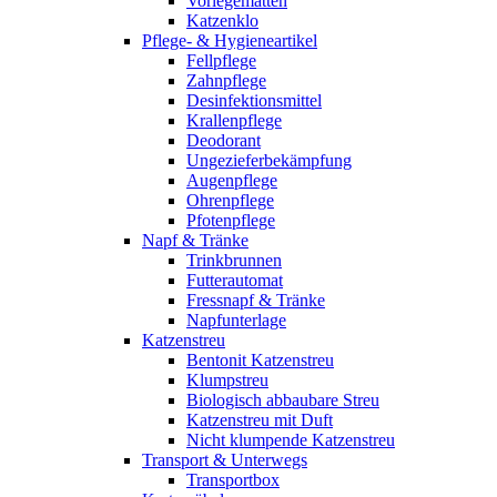
Vorlegematten
Katzenklo
Pflege- & Hygieneartikel
Fellpflege
Zahnpflege
Desinfektionsmittel
Krallenpflege
Deodorant
Ungezieferbekämpfung
Augenpflege
Ohrenpflege
Pfotenpflege
Napf & Tränke
Trinkbrunnen
Futterautomat
Fressnapf & Tränke
Napfunterlage
Katzenstreu
Bentonit Katzenstreu
Klumpstreu
Biologisch abbaubare Streu
Katzenstreu mit Duft
Nicht klumpende Katzenstreu
Transport & Unterwegs
Transportbox