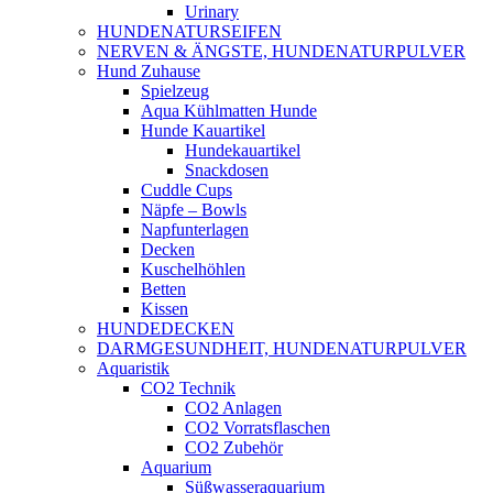
Urinary
HUNDENATURSEIFEN
NERVEN & ÄNGSTE, HUNDENATURPULVER
Hund Zuhause
Spielzeug
Aqua Kühlmatten Hunde
Hunde Kauartikel
Hundekauartikel
Snackdosen
Cuddle Cups
Näpfe – Bowls
Napfunterlagen
Decken
Kuschelhöhlen
Betten
Kissen
HUNDEDECKEN
DARMGESUNDHEIT, HUNDENATURPULVER
Aquaristik
CO2 Technik
CO2 Anlagen
CO2 Vorratsflaschen
CO2 Zubehör
Aquarium
Süßwasseraquarium