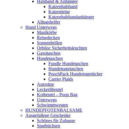
Halsband & Anhänger
Katzenhalsband
Katzenleine
Katzenhalsbandanhänger
Alltagshelfer
Hund Unterwegs
Maulkörbe
Reisedecken
Sonnenbrillen
Orbiloc Sicherheitsleuchten
Gassitaschen
Hundetaschen
Fundle Hundetaschen
Hundetragetaschen
PoochPack Hundetragetücher
Carrier Plaids
Autositze
Leckerlibeutel
Kotbeutel – Poop Bag
Unterwegs
Schwimmwesten
HUNDEPFOTENBALSAME
Ausgefallene Geschenke
Schönes für Zuhause
Sparbüchsen