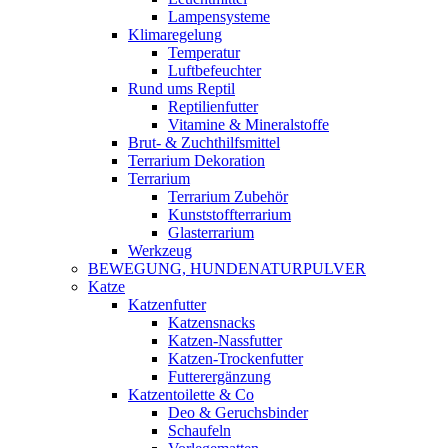
Lampensysteme
Klimaregelung
Temperatur
Luftbefeuchter
Rund ums Reptil
Reptilienfutter
Vitamine & Mineralstoffe
Brut- & Zuchthilfsmittel
Terrarium Dekoration
Terrarium
Terrarium Zubehör
Kunststoffterrarium
Glasterrarium
Werkzeug
BEWEGUNG, HUNDENATURPULVER
Katze
Katzenfutter
Katzensnacks
Katzen-Nassfutter
Katzen-Trockenfutter
Futterergänzung
Katzentoilette & Co
Deo & Geruchsbinder
Schaufeln