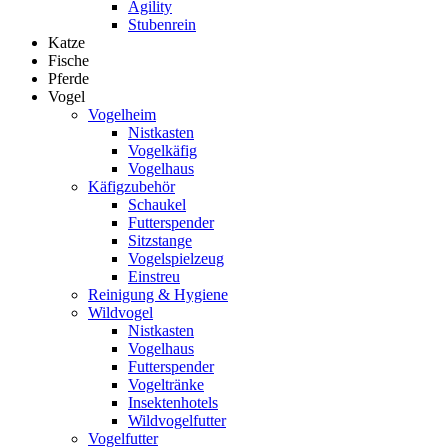
Agility
Stubenrein
Katze
Fische
Pferde
Vogel
Vogelheim
Nistkasten
Vogelkäfig
Vogelhaus
Käfigzubehör
Schaukel
Futterspender
Sitzstange
Vogelspielzeug
Einstreu
Reinigung & Hygiene
Wildvogel
Nistkasten
Vogelhaus
Futterspender
Vogeltränke
Insektenhotels
Wildvogelfutter
Vogelfutter