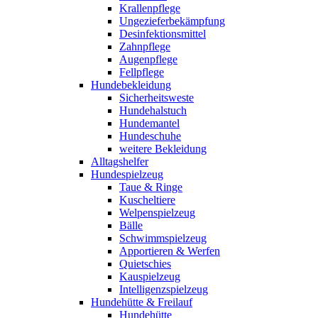
Krallenpflege
Ungezieferbekämpfung
Desinfektionsmittel
Zahnpflege
Augenpflege
Fellpflege
Hundebekleidung
Sicherheitsweste
Hundehalstuch
Hundemantel
Hundeschuhe
weitere Bekleidung
Alltagshelfer
Hundespielzeug
Taue & Ringe
Kuscheltiere
Welpenspielzeug
Bälle
Schwimmspielzeug
Apportieren & Werfen
Quietschies
Kauspielzeug
Intelligenzspielzeug
Hundehütte & Freilauf
Hundehütte