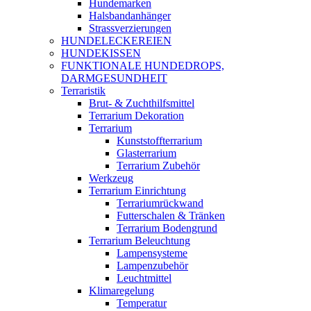
Hundemarken
Halsbandanhänger
Strassverzierungen
HUNDELECKEREIEN
HUNDEKISSEN
FUNKTIONALE HUNDEDROPS,
DARMGESUNDHEIT
Terraristik
Brut- & Zuchthilfsmittel
Terrarium Dekoration
Terrarium
Kunststoffterrarium
Glasterrarium
Terrarium Zubehör
Werkzeug
Terrarium Einrichtung
Terrariumrückwand
Futterschalen & Tränken
Terrarium Bodengrund
Terrarium Beleuchtung
Lampensysteme
Lampenzubehör
Leuchtmittel
Klimaregelung
Temperatur