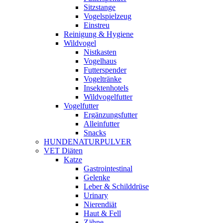
Sitzstange
Vogelspielzeug
Einstreu
Reinigung & Hygiene
Wildvogel
Nistkasten
Vogelhaus
Futterspender
Vogeltränke
Insektenhotels
Wildvogelfutter
Vogelfutter
Ergänzungsfutter
Alleinfutter
Snacks
HUNDENATURPULVER
VET Diäten
Katze
Gastrointestinal
Gelenke
Leber & Schilddrüse
Urinary
Nierendiät
Haut & Fell
Zähne