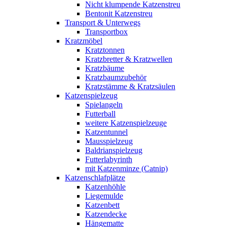
Nicht klumpende Katzenstreu
Bentonit Katzenstreu
Transport & Unterwegs
Transportbox
Kratzmöbel
Kratztonnen
Kratzbretter & Kratzwellen
Kratzbäume
Kratzbaumzubehör
Kratzstämme & Kratzsäulen
Katzenspielzeug
Spielangeln
Futterball
weitere Katzenspielzeuge
Katzentunnel
Mausspielzeug
Baldrianspielzeug
Futterlabyrinth
mit Katzenminze (Catnip)
Katzenschlafplätze
Katzenhöhle
Liegemulde
Katzenbett
Katzendecke
Hängematte