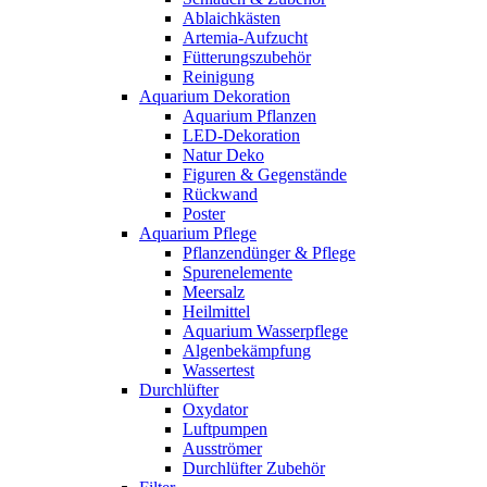
Ablaichkästen
Artemia-Aufzucht
Fütterungszubehör
Reinigung
Aquarium Dekoration
Aquarium Pflanzen
LED-Dekoration
Natur Deko
Figuren & Gegenstände
Rückwand
Poster
Aquarium Pflege
Pflanzendünger & Pflege
Spurenelemente
Meersalz
Heilmittel
Aquarium Wasserpflege
Algenbekämpfung
Wassertest
Durchlüfter
Oxydator
Luftpumpen
Ausströmer
Durchlüfter Zubehör