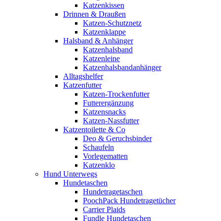
Katzenkissen
Drinnen & Draußen
Katzen-Schutznetz
Katzenklappe
Halsband & Anhänger
Katzenhalsband
Katzenleine
Katzenhalsbandanhänger
Alltagshelfer
Katzenfutter
Katzen-Trockenfutter
Futterergänzung
Katzensnacks
Katzen-Nassfutter
Katzentoilette & Co
Deo & Geruchsbinder
Schaufeln
Vorlegematten
Katzenklo
Hund Unterwegs
Hundetaschen
Hundetragetaschen
PoochPack Hundetragetücher
Carrier Plaids
Fundle Hundetaschen