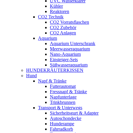
UVC Wasserklärer
Kühler
Reaktoren
CO2 Technik
CO2 Vorratsflaschen
CO2 Zubehör
CO2 Anlagen
Aquarium
Aquarium Unterschrank
Meerwasseraquarium
Nano-Aquarium
Einsteiger-Sets
Süßwasseraquarium
HUNDEKRÄUTERKISSEN
Hund
Napf & Tränke
Futterautomat
Fressnapf & Tränke
Napfunterlage
Trinkbrunnen
Transport & Unterwegs
Sicherheitsgurt & Adapter
Autoschondecke
Hunderampe
Fahrradkorb