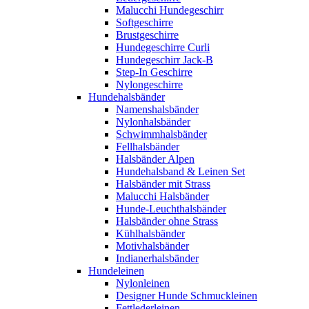
Malucchi Hundegeschirr
Softgeschirre
Brustgeschirre
Hundegeschirre Curli
Hundegeschirr Jack-B
Step-In Geschirre
Nylongeschirre
Hundehalsbänder
Namenshalsbänder
Nylonhalsbänder
Schwimmhalsbänder
Fellhalsbänder
Halsbänder Alpen
Hundehalsband & Leinen Set
Halsbänder mit Strass
Malucchi Halsbänder
Hunde-Leuchthalsbänder
Halsbänder ohne Strass
Kühlhalsbänder
Motivhalsbänder
Indianerhalsbänder
Hundeleinen
Nylonleinen
Designer Hunde Schmuckleinen
Fettlederleinen