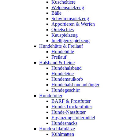
Kuscheltiere
Welpenspielzeug
Bälle
Schwimmspielzeug
Apportieren & Werfen
Quietschies
Kauspielzeug
Intelligenzspielzeug
Hundehütte & Freilauf
Hundehütte
Freilauf
Halsband & Leine
Hundehalsband
Hundeleine
Hundemaulkorb
Hundehalsbandanhänger
Hundegeschirr
Hundefutter
BARF & Frostfutter
Hunde-Trockenfutter
Hunde-Nassfutter
Ergänzungsfuttermittel
Hundesnacks
Hundeschlafplätze
Kühlmatten