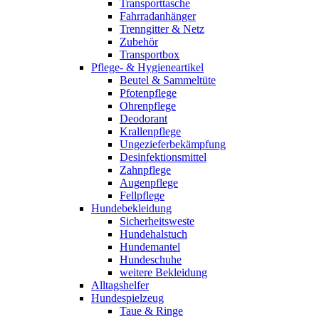
Transporttasche
Fahrradanhänger
Trenngitter & Netz
Zubehör
Transportbox
Pflege- & Hygieneartikel
Beutel & Sammeltüte
Pfotenpflege
Ohrenpflege
Deodorant
Krallenpflege
Ungezieferbekämpfung
Desinfektionsmittel
Zahnpflege
Augenpflege
Fellpflege
Hundebekleidung
Sicherheitsweste
Hundehalstuch
Hundemantel
Hundeschuhe
weitere Bekleidung
Alltagshelfer
Hundespielzeug
Taue & Ringe