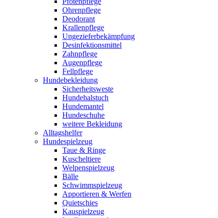
Pfotenpflege
Ohrenpflege
Deodorant
Krallenpflege
Ungezieferbekämpfung
Desinfektionsmittel
Zahnpflege
Augenpflege
Fellpflege
Hundebekleidung
Sicherheitsweste
Hundehalstuch
Hundemantel
Hundeschuhe
weitere Bekleidung
Alltagshelfer
Hundespielzeug
Taue & Ringe
Kuscheltiere
Welpenspielzeug
Bälle
Schwimmspielzeug
Apportieren & Werfen
Quietschies
Kauspielzeug