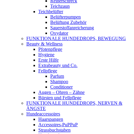
Reiherschreck
Teichzaun
Teichbelüfter
Belüfterpumpen
Belüftung Zubehör
Sauerstoffanreicherung
Oxydator
FUNKTIONALE HUNDEDROPS, BEWEGUNG
Beauty & Wellness
Pfotenpflege
Hygiene
Erste Hilfe
Extrabeauty und Co.
Fellpflege
Parfum
Shampoo
Conditioner
Augen – Ohren – Zähne
Bürsten und Fellpflege
FUNKTIONALE HUNDEDROPS, NERVEN &
ÄNGSTE
Hundeaccessoires
Haarspangen
Accessoires-PuPPuP
Strassbuchstaben