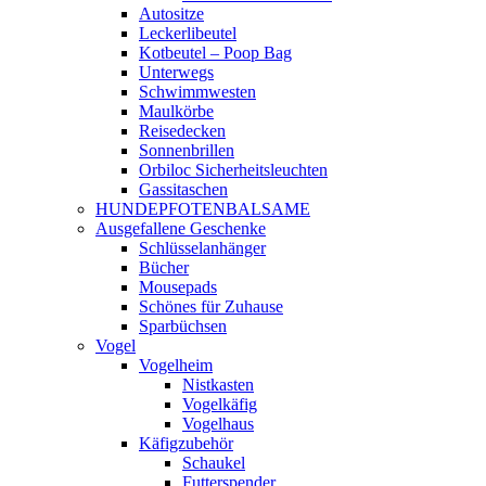
Autositze
Leckerlibeutel
Kotbeutel – Poop Bag
Unterwegs
Schwimmwesten
Maulkörbe
Reisedecken
Sonnenbrillen
Orbiloc Sicherheitsleuchten
Gassitaschen
HUNDEPFOTENBALSAME
Ausgefallene Geschenke
Schlüsselanhänger
Bücher
Mousepads
Schönes für Zuhause
Sparbüchsen
Vogel
Vogelheim
Nistkasten
Vogelkäfig
Vogelhaus
Käfigzubehör
Schaukel
Futterspender