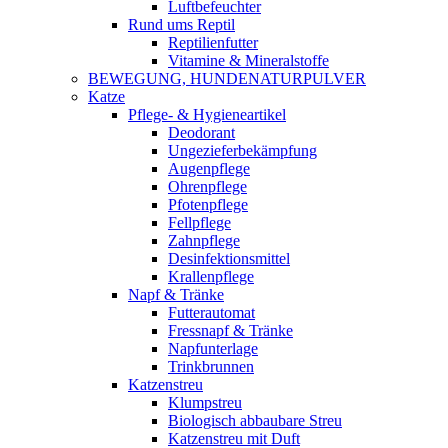
Luftbefeuchter
Rund ums Reptil
Reptilienfutter
Vitamine & Mineralstoffe
BEWEGUNG, HUNDENATURPULVER
Katze
Pflege- & Hygieneartikel
Deodorant
Ungezieferbekämpfung
Augenpflege
Ohrenpflege
Pfotenpflege
Fellpflege
Zahnpflege
Desinfektionsmittel
Krallenpflege
Napf & Tränke
Futterautomat
Fressnapf & Tränke
Napfunterlage
Trinkbrunnen
Katzenstreu
Klumpstreu
Biologisch abbaubare Streu
Katzenstreu mit Duft