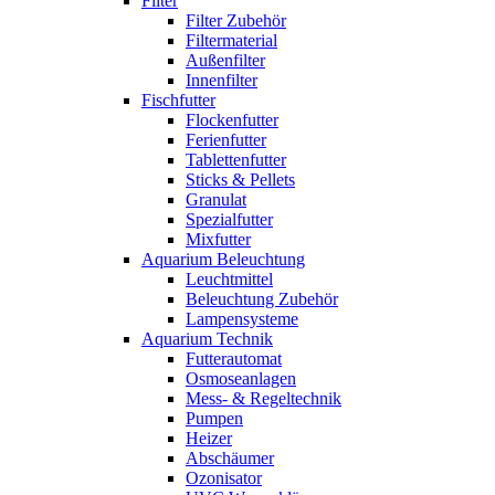
Filter
Filter Zubehör
Filtermaterial
Außenfilter
Innenfilter
Fischfutter
Flockenfutter
Ferienfutter
Tablettenfutter
Sticks & Pellets
Granulat
Spezialfutter
Mixfutter
Aquarium Beleuchtung
Leuchtmittel
Beleuchtung Zubehör
Lampensysteme
Aquarium Technik
Futterautomat
Osmoseanlagen
Mess- & Regeltechnik
Pumpen
Heizer
Abschäumer
Ozonisator