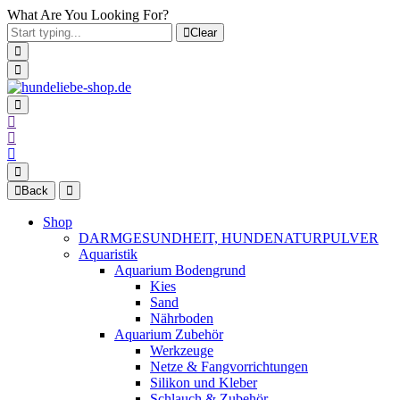
What Are You Looking For?
Clear
Back
Shop
DARMGESUNDHEIT, HUNDENATURPULVER
Aquaristik
Aquarium Bodengrund
Kies
Sand
Nährboden
Aquarium Zubehör
Werkzeuge
Netze & Fangvorrichtungen
Silikon und Kleber
Schlauch & Zubehör