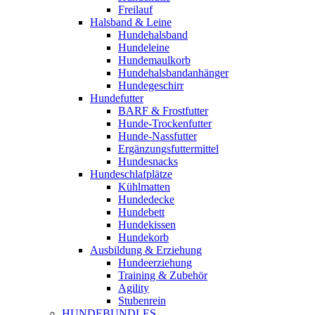
Freilauf
Halsband & Leine
Hundehalsband
Hundeleine
Hundemaulkorb
Hundehalsbandanhänger
Hundegeschirr
Hundefutter
BARF & Frostfutter
Hunde-Trockenfutter
Hunde-Nassfutter
Ergänzungsfuttermittel
Hundesnacks
Hundeschlafplätze
Kühlmatten
Hundedecke
Hundebett
Hundekissen
Hundekorb
Ausbildung & Erziehung
Hundeerziehung
Training & Zubehör
Agility
Stubenrein
HUNDEBUNDLES