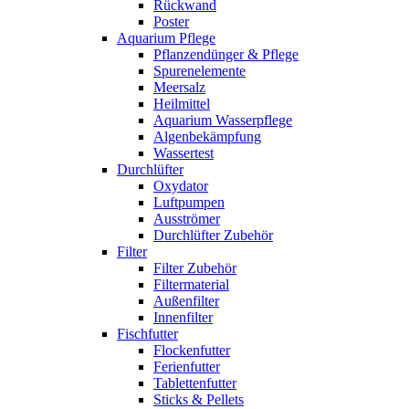
Rückwand
Poster
Aquarium Pflege
Pflanzendünger & Pflege
Spurenelemente
Meersalz
Heilmittel
Aquarium Wasserpflege
Algenbekämpfung
Wassertest
Durchlüfter
Oxydator
Luftpumpen
Ausströmer
Durchlüfter Zubehör
Filter
Filter Zubehör
Filtermaterial
Außenfilter
Innenfilter
Fischfutter
Flockenfutter
Ferienfutter
Tablettenfutter
Sticks & Pellets