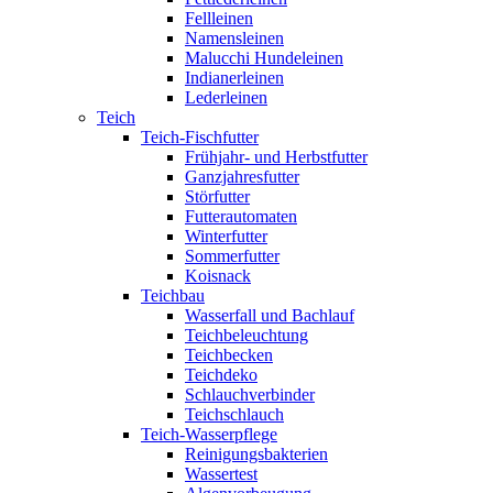
Fellleinen
Namensleinen
Malucchi Hundeleinen
Indianerleinen
Lederleinen
Teich
Teich-Fischfutter
Frühjahr- und Herbstfutter
Ganzjahresfutter
Störfutter
Futterautomaten
Winterfutter
Sommerfutter
Koisnack
Teichbau
Wasserfall und Bachlauf
Teichbeleuchtung
Teichbecken
Teichdeko
Schlauchverbinder
Teichschlauch
Teich-Wasserpflege
Reinigungsbakterien
Wassertest