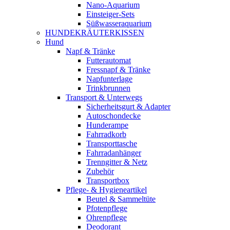
Nano-Aquarium
Einsteiger-Sets
Süßwasseraquarium
HUNDEKRÄUTERKISSEN
Hund
Napf & Tränke
Futterautomat
Fressnapf & Tränke
Napfunterlage
Trinkbrunnen
Transport & Unterwegs
Sicherheitsgurt & Adapter
Autoschondecke
Hunderampe
Fahrradkorb
Transporttasche
Fahrradanhänger
Trenngitter & Netz
Zubehör
Transportbox
Pflege- & Hygieneartikel
Beutel & Sammeltüte
Pfotenpflege
Ohrenpflege
Deodorant