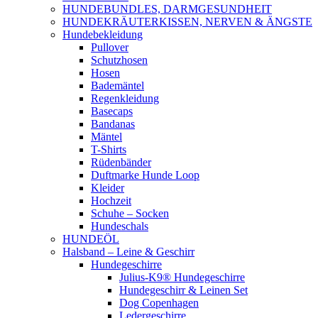
HUNDEBUNDLES, DARMGESUNDHEIT
HUNDEKRÄUTERKISSEN, NERVEN & ÄNGSTE
Hundebekleidung
Pullover
Schutzhosen
Hosen
Bademäntel
Regenkleidung
Basecaps
Bandanas
Mäntel
T-Shirts
Rüdenbänder
Duftmarke Hunde Loop
Kleider
Hochzeit
Schuhe – Socken
Hundeschals
HUNDEÖL
Halsband – Leine & Geschirr
Hundegeschirre
Julius-K9® Hundegeschirre
Hundegeschirr & Leinen Set
Dog Copenhagen
Ledergeschirre