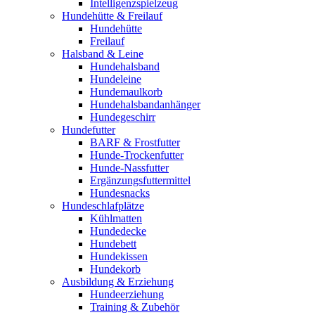
Intelligenzspielzeug
Hundehütte & Freilauf
Hundehütte
Freilauf
Halsband & Leine
Hundehalsband
Hundeleine
Hundemaulkorb
Hundehalsbandanhänger
Hundegeschirr
Hundefutter
BARF & Frostfutter
Hunde-Trockenfutter
Hunde-Nassfutter
Ergänzungsfuttermittel
Hundesnacks
Hundeschlafplätze
Kühlmatten
Hundedecke
Hundebett
Hundekissen
Hundekorb
Ausbildung & Erziehung
Hundeerziehung
Training & Zubehör