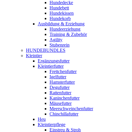
Hundedecke
Hundebett
Hundekissen
Hundekorb
Ausbildung & Erziehung
Hundeerziehung
Training & Zubehör
Agility
Stubenrein
HUNDEBUNDLES
Kleintier
Ergänzungsfutter
Kleintierfutter
Frettchenfutter
Igelfutter
Hamsterfutter
Degufutter
Rattenfutter
Kaninchenfutter
Mäusefutter
Meerschweinchenfutter
Chinchillafutter
Heu
Kleintierpflege
Einstreu & Stroh