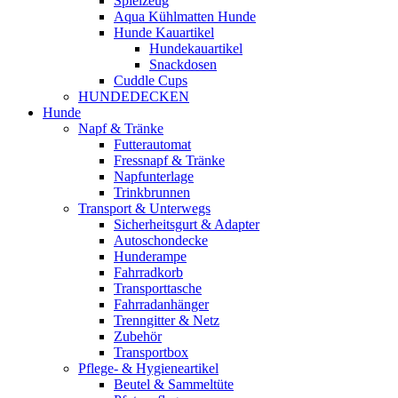
Spielzeug
Aqua Kühlmatten Hunde
Hunde Kauartikel
Hundekauartikel
Snackdosen
Cuddle Cups
HUNDEDECKEN
Hunde
Napf & Tränke
Futterautomat
Fressnapf & Tränke
Napfunterlage
Trinkbrunnen
Transport & Unterwegs
Sicherheitsgurt & Adapter
Autoschondecke
Hunderampe
Fahrradkorb
Transporttasche
Fahrradanhänger
Trenngitter & Netz
Zubehör
Transportbox
Pflege- & Hygieneartikel
Beutel & Sammeltüte