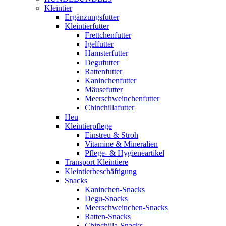
Kleintier
Ergänzungsfutter
Kleintierfutter
Frettchenfutter
Igelfutter
Hamsterfutter
Degufutter
Rattenfutter
Kaninchenfutter
Mäusefutter
Meerschweinchenfutter
Chinchillafutter
Heu
Kleintierpflege
Einstreu & Stroh
Vitamine & Mineralien
Pflege- & Hygieneartikel
Transport Kleintiere
Kleintierbeschäftigung
Snacks
Kaninchen-Snacks
Degu-Snacks
Meerschweinchen-Snacks
Ratten-Snacks
Chinchilla-Snacks