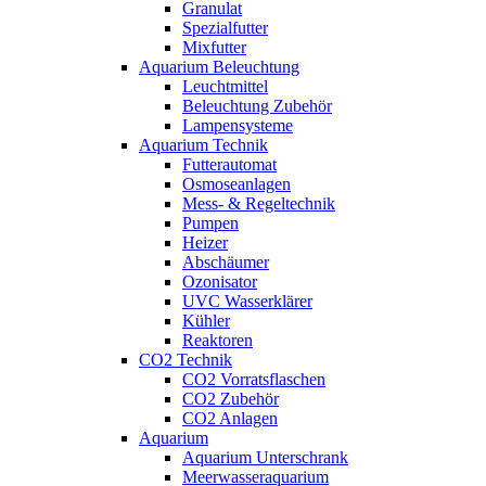
Granulat
Spezialfutter
Mixfutter
Aquarium Beleuchtung
Leuchtmittel
Beleuchtung Zubehör
Lampensysteme
Aquarium Technik
Futterautomat
Osmoseanlagen
Mess- & Regeltechnik
Pumpen
Heizer
Abschäumer
Ozonisator
UVC Wasserklärer
Kühler
Reaktoren
CO2 Technik
CO2 Vorratsflaschen
CO2 Zubehör
CO2 Anlagen
Aquarium
Aquarium Unterschrank
Meerwasseraquarium