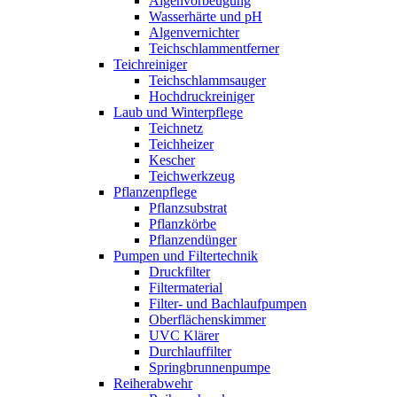
Algenvorbeugung
Wasserhärte und pH
Algenvernichter
Teichschlammentferner
Teichreiniger
Teichschlammsauger
Hochdruckreiniger
Laub und Winterpflege
Teichnetz
Teichheizer
Kescher
Teichwerkzeug
Pflanzenpflege
Pflanzsubstrat
Pflanzkörbe
Pflanzendünger
Pumpen und Filtertechnik
Druckfilter
Filtermaterial
Filter- und Bachlaufpumpen
Oberflächenskimmer
UVC Klärer
Durchlauffilter
Springbrunnenpumpe
Reiherabwehr