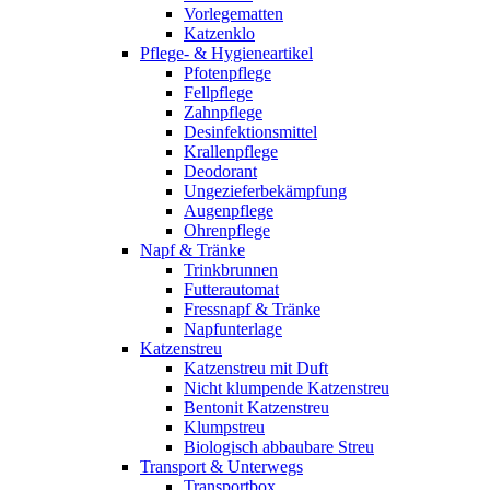
Vorlegematten
Katzenklo
Pflege- & Hygieneartikel
Pfotenpflege
Fellpflege
Zahnpflege
Desinfektionsmittel
Krallenpflege
Deodorant
Ungezieferbekämpfung
Augenpflege
Ohrenpflege
Napf & Tränke
Trinkbrunnen
Futterautomat
Fressnapf & Tränke
Napfunterlage
Katzenstreu
Katzenstreu mit Duft
Nicht klumpende Katzenstreu
Bentonit Katzenstreu
Klumpstreu
Biologisch abbaubare Streu
Transport & Unterwegs
Transportbox