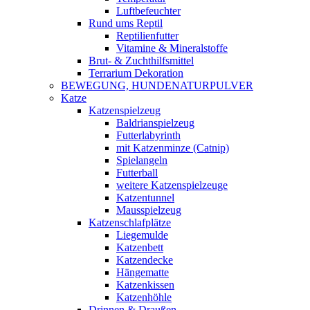
Luftbefeuchter
Rund ums Reptil
Reptilienfutter
Vitamine & Mineralstoffe
Brut- & Zuchthilfsmittel
Terrarium Dekoration
BEWEGUNG, HUNDENATURPULVER
Katze
Katzenspielzeug
Baldrianspielzeug
Futterlabyrinth
mit Katzenminze (Catnip)
Spielangeln
Futterball
weitere Katzenspielzeuge
Katzentunnel
Mausspielzeug
Katzenschlafplätze
Liegemulde
Katzenbett
Katzendecke
Hängematte
Katzenkissen
Katzenhöhle
Drinnen & Draußen