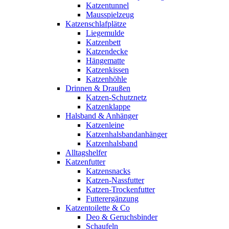
Katzentunnel
Mausspielzeug
Katzenschlafplätze
Liegemulde
Katzenbett
Katzendecke
Hängematte
Katzenkissen
Katzenhöhle
Drinnen & Draußen
Katzen-Schutznetz
Katzenklappe
Halsband & Anhänger
Katzenleine
Katzenhalsbandanhänger
Katzenhalsband
Alltagshelfer
Katzenfutter
Katzensnacks
Katzen-Nassfutter
Katzen-Trockenfutter
Futterergänzung
Katzentoilette & Co
Deo & Geruchsbinder
Schaufeln