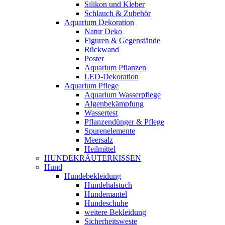
Silikon und Kleber
Schlauch & Zubehör
Aquarium Dekoration
Natur Deko
Figuren & Gegenstände
Rückwand
Poster
Aquarium Pflanzen
LED-Dekoration
Aquarium Pflege
Aquarium Wasserpflege
Algenbekämpfung
Wassertest
Pflanzendünger & Pflege
Spurenelemente
Meersalz
Heilmittel
HUNDEKRÄUTERKISSEN
Hund
Hundebekleidung
Hundehalstuch
Hundemantel
Hundeschuhe
weitere Bekleidung
Sicherheitsweste