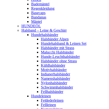
Bademäntel
Regenkleidung
Basecaps
Bandanas
Mäntel
HUNDEÖL
Halsband – Leine & Geschirr
Hundehalsbänder
Halsbänder Alpen
Hundehalsband & Leinen Set
Halsbänder mit Strass
Malucchi Halsbänder
Hunde-Leuchthalsbänder
Halsbänder ohne Strass
Kühlhalsbänder
Motivhalsbänder
Indianerhalsbänder
Namenshalsbänder
Nylonhalsbänder
Schwimmhalsbänder
Fellhalsbänder
Hundeleinen
Fettlederleinen
Fellleinen