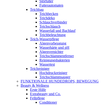
Störfutter
Futterautomaten
Teichbau
Teichbecken
Teichdeko
Schlauchverbinder
Teichschlauch
Wasserfall und Bachlauf
Teichbeleuchtung
Teich-Wasserpflege
Algenvorbeugung
Wasserhärte und pH
Algenvernichter
Teichschlammentferner
Reinigungsbakterien
Wassertest
Teichreiniger
Hochdruckreiniger
Teichschlammsauger
FUNKTIONALE HUNDEDROPS, BEWEGUNG
Beauty & Wellness
Erste Hilfe
Extrabeauty und Co.
Fellpflege
Conditioner