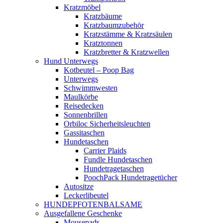
Kratzmöbel
Kratzbäume
Kratzbaumzubehör
Kratzstämme & Kratzsäulen
Kratztonnen
Kratzbretter & Kratzwellen
Hund Unterwegs
Kotbeutel – Poop Bag
Unterwegs
Schwimmwesten
Maulkörbe
Reisedecken
Sonnenbrillen
Orbiloc Sicherheitsleuchten
Gassitaschen
Hundetaschen
Carrier Plaids
Fundle Hundetaschen
Hundetragetaschen
PoochPack Hundetragetücher
Autositze
Leckerlibeutel
HUNDEPFOTENBALSAME
Ausgefallene Geschenke
Mousepads