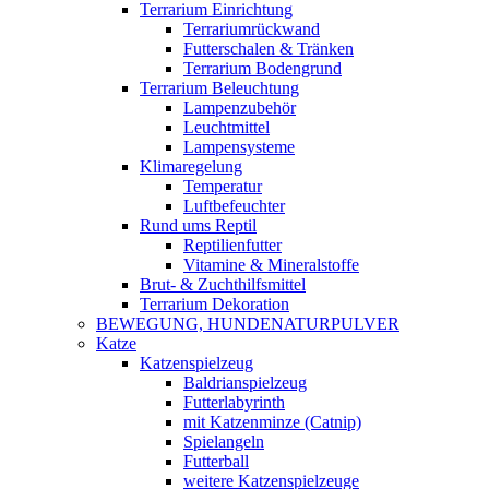
Terrarium Einrichtung
Terrariumrückwand
Futterschalen & Tränken
Terrarium Bodengrund
Terrarium Beleuchtung
Lampenzubehör
Leuchtmittel
Lampensysteme
Klimaregelung
Temperatur
Luftbefeuchter
Rund ums Reptil
Reptilienfutter
Vitamine & Mineralstoffe
Brut- & Zuchthilfsmittel
Terrarium Dekoration
BEWEGUNG, HUNDENATURPULVER
Katze
Katzenspielzeug
Baldrianspielzeug
Futterlabyrinth
mit Katzenminze (Catnip)
Spielangeln
Futterball
weitere Katzenspielzeuge