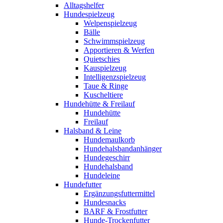
Alltagshelfer
Hundespielzeug
Welpenspielzeug
Bälle
Schwimmspielzeug
Apportieren & Werfen
Quietschies
Kauspielzeug
Intelligenzspielzeug
Taue & Ringe
Kuscheltiere
Hundehütte & Freilauf
Hundehütte
Freilauf
Halsband & Leine
Hundemaulkorb
Hundehalsbandanhänger
Hundegeschirr
Hundehalsband
Hundeleine
Hundefutter
Ergänzungsfuttermittel
Hundesnacks
BARF & Frostfutter
Hunde-Trockenfutter