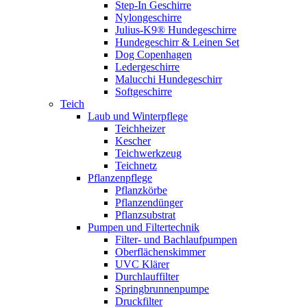
Step-In Geschirre
Nylongeschirre
Julius-K9® Hundegeschirre
Hundegeschirr & Leinen Set
Dog Copenhagen
Ledergeschirre
Malucchi Hundegeschirr
Softgeschirre
Teich
Laub und Winterpflege
Teichheizer
Kescher
Teichwerkzeug
Teichnetz
Pflanzenpflege
Pflanzkörbe
Pflanzendünger
Pflanzsubstrat
Pumpen und Filtertechnik
Filter- und Bachlaufpumpen
Oberflächenskimmer
UVC Klärer
Durchlauffilter
Springbrunnenpumpe
Druckfilter