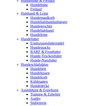
Hundehütte & Freilauf
Hundehütte
Freilauf
Halsband & Leine
Hundemaulkorb
Hundehalsbandanhänger
Hundegeschirr
Hundehalsband
Hundeleine
Hundefutter
Ergänzungsfuttermittel
Hundesnacks
BARF & Frostfutter
Hunde-Trockenfutter
Hunde-Nassfutter
Hundeschlafplätze
Hundebett
Hundekissen
Hundekorb
Kühlmatten
Hundedecke
Ausbildung & Erziehung
Training & Zubehör
Agility
Stubenrein