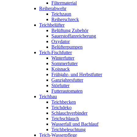
Filtermaterial
Reiherabwehr
Teichzaun
Reiherschreck
Teichbelüfter
Belüftung Zubehör
Sauerstoffanreicherung
Oxydator
Belüfterpumpen
Teich-Fischfutter
Winterfutter
Sommerfutter
Koisnack
Frühjahr- und Herbstfutter
Ganzjahresfutter
Störfutter
Futterautomaten
Teichbau
Teichbecken
Teichdeko
Schlauchverbinder
Teichschlauch
Wasserfall und Bachlauf
Teichbeleuchtung
Teich-Wasserpflege