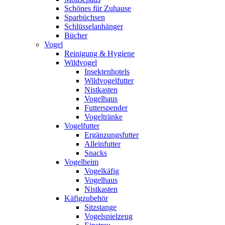
Schönes für Zuhause
Sparbüchsen
Schlüsselanhänger
Bücher
Vogel
Reinigung & Hygiene
Wildvogel
Insektenhotels
Wildvogelfutter
Nistkasten
Vogelhaus
Futterspender
Vogeltränke
Vogelfutter
Ergänzungsfutter
Alleinfutter
Snacks
Vogelheim
Vogelkäfig
Vogelhaus
Nistkasten
Käfigzubehör
Sitzstange
Vogelspielzeug