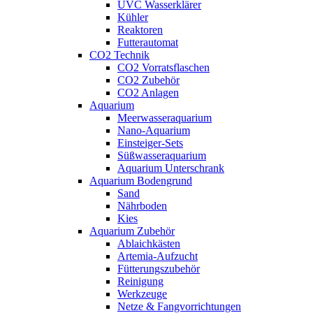
UVC Wasserklärer
Kühler
Reaktoren
Futterautomat
CO2 Technik
CO2 Vorratsflaschen
CO2 Zubehör
CO2 Anlagen
Aquarium
Meerwasseraquarium
Nano-Aquarium
Einsteiger-Sets
Süßwasseraquarium
Aquarium Unterschrank
Aquarium Bodengrund
Sand
Nährboden
Kies
Aquarium Zubehör
Ablaichkästen
Artemia-Aufzucht
Fütterungszubehör
Reinigung
Werkzeuge
Netze & Fangvorrichtungen