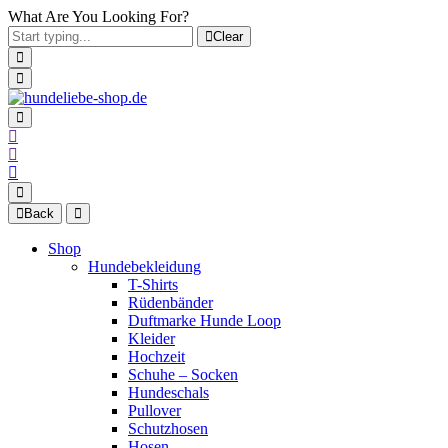
What Are You Looking For?
Clear
Back
Shop
Hundebekleidung
T-Shirts
Rüdenbänder
Duftmarke Hunde Loop
Kleider
Hochzeit
Schuhe – Socken
Hundeschals
Pullover
Schutzhosen
Hosen