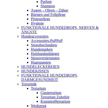
Parfum
Shampoo
Augen – Ohren – Zähne
Bürsten und Fellpflege
Pfotenpflege
Hygiene
FUNKTIONALE HUNDEDROPS, NERVEN &
ÄNGSTE
Hundeaccessoires
Accessoires-PuPPuP
Strassbuchstaben
Hundemarken
Halsbandanhänger
Strassverzierungen
Haarspangen
HUNDELECKEREIEN
HUNDEKISSEN
FUNKTIONALE HUNDEDROPS,
DARMGESUNDHEIT
Terraristik
Terrarium
Glasterrarium
Terrarium Zubehör
Kunststoffterrarium
Werkzeug