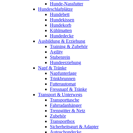
Hunde-Nassfutter
Hundeschlafplätze
Hundebett
Hundekissen
Hundekorb
Kühlmatten
Hundedecke
Ausbildung & Erziehung
Training & Zubehör
Agility
Stubenrein
Hundeerziehung
Napf & Tränke
Napfunterlage
Trinkbrunnen
Futterautomat
Fressnapf & Tränke
Transport & Unterwegs
Transporttasche
Fahrradanhänger
Trenngitter & Netz
Zubehör
Transportbox
Sicherheitsgurt & Adapter
Autoschondecke