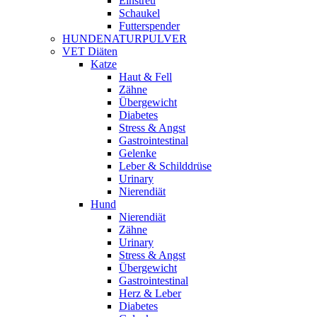
Einstreu
Schaukel
Futterspender
HUNDENATURPULVER
VET Diäten
Katze
Haut & Fell
Zähne
Übergewicht
Diabetes
Stress & Angst
Gastrointestinal
Gelenke
Leber & Schilddrüse
Urinary
Nierendiät
Hund
Nierendiät
Zähne
Urinary
Stress & Angst
Übergewicht
Gastrointestinal
Herz & Leber
Diabetes