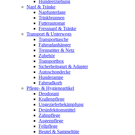
Hundeerziehung
Napf & Tränke
Napfunterlage
Trinkbrunnen
Futterautomat
Fressnapf & Tränke
Transport & Unterwegs
Transporttasche
Fahrradanhänger
Trenngitter & Netz
Zubehör
Transportbox
Sicherheitsgurt & Adapter
Autoschondecke
Hunderampe
Fahrradkorb
Pflege- & Hygieneartikel
Deodorant
Krallenpflege
Ungezieferbekämpfung
Desinfektionsmittel
Zahnpflege
Augenpflege
Fellpflege
Beutel & Sammeltüte