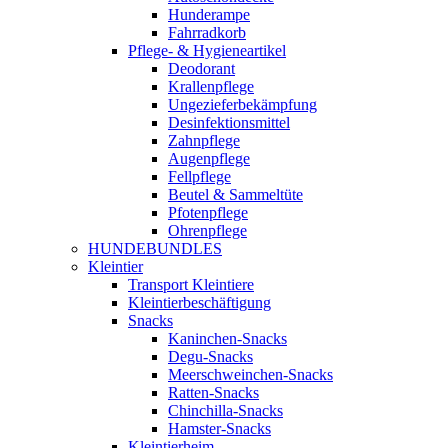
Hunderampe
Fahrradkorb
Pflege- & Hygieneartikel
Deodorant
Krallenpflege
Ungezieferbekämpfung
Desinfektionsmittel
Zahnpflege
Augenpflege
Fellpflege
Beutel & Sammeltüte
Pfotenpflege
Ohrenpflege
HUNDEBUNDLES
Kleintier
Transport Kleintiere
Kleintierbeschäftigung
Snacks
Kaninchen-Snacks
Degu-Snacks
Meerschweinchen-Snacks
Ratten-Snacks
Chinchilla-Snacks
Hamster-Snacks
Kleintierheim