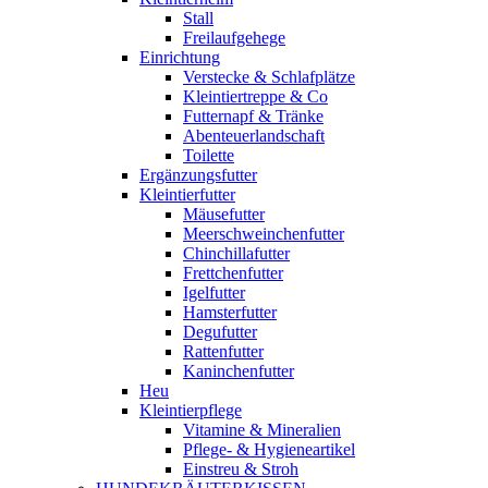
Stall
Freilaufgehege
Einrichtung
Verstecke & Schlafplätze
Kleintiertreppe & Co
Futternapf & Tränke
Abenteuerlandschaft
Toilette
Ergänzungsfutter
Kleintierfutter
Mäusefutter
Meerschweinchenfutter
Chinchillafutter
Frettchenfutter
Igelfutter
Hamsterfutter
Degufutter
Rattenfutter
Kaninchenfutter
Heu
Kleintierpflege
Vitamine & Mineralien
Pflege- & Hygieneartikel
Einstreu & Stroh