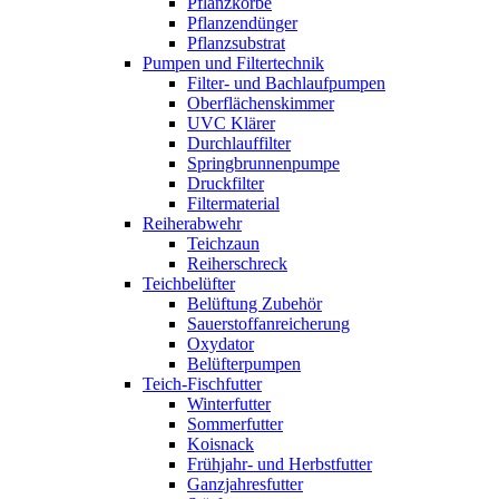
Pflanzkörbe
Pflanzendünger
Pflanzsubstrat
Pumpen und Filtertechnik
Filter- und Bachlaufpumpen
Oberflächenskimmer
UVC Klärer
Durchlauffilter
Springbrunnenpumpe
Druckfilter
Filtermaterial
Reiherabwehr
Teichzaun
Reiherschreck
Teichbelüfter
Belüftung Zubehör
Sauerstoffanreicherung
Oxydator
Belüfterpumpen
Teich-Fischfutter
Winterfutter
Sommerfutter
Koisnack
Frühjahr- und Herbstfutter
Ganzjahresfutter