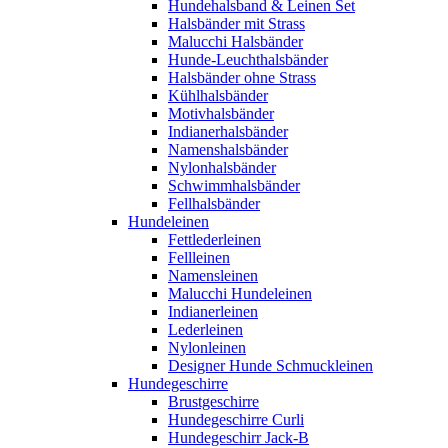
Hundehalsband & Leinen Set
Halsbänder mit Strass
Malucchi Halsbänder
Hunde-Leuchthalsbänder
Halsbänder ohne Strass
Kühlhalsbänder
Motivhalsbänder
Indianerhalsbänder
Namenshalsbänder
Nylonhalsbänder
Schwimmhalsbänder
Fellhalsbänder
Hundeleinen
Fettlederleinen
Fellleinen
Namensleinen
Malucchi Hundeleinen
Indianerleinen
Lederleinen
Nylonleinen
Designer Hunde Schmuckleinen
Hundegeschirre
Brustgeschirre
Hundegeschirre Curli
Hundegeschirr Jack-B