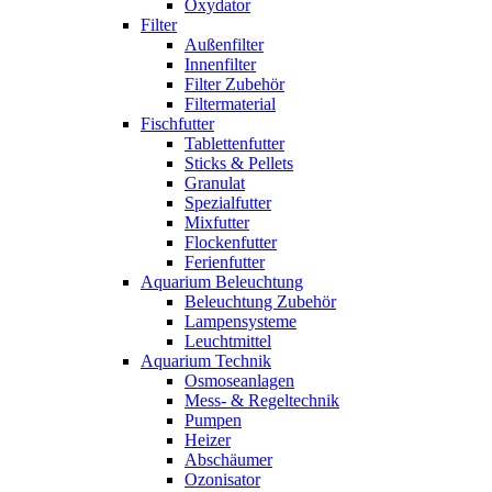
Oxydator
Filter
Außenfilter
Innenfilter
Filter Zubehör
Filtermaterial
Fischfutter
Tablettenfutter
Sticks & Pellets
Granulat
Spezialfutter
Mixfutter
Flockenfutter
Ferienfutter
Aquarium Beleuchtung
Beleuchtung Zubehör
Lampensysteme
Leuchtmittel
Aquarium Technik
Osmoseanlagen
Mess- & Regeltechnik
Pumpen
Heizer
Abschäumer
Ozonisator