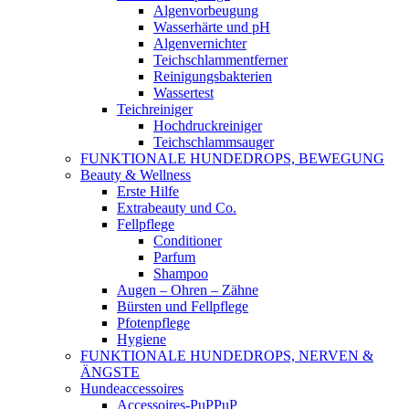
Algenvorbeugung
Wasserhärte und pH
Algenvernichter
Teichschlammentferner
Reinigungsbakterien
Wassertest
Teichreiniger
Hochdruckreiniger
Teichschlammsauger
FUNKTIONALE HUNDEDROPS, BEWEGUNG
Beauty & Wellness
Erste Hilfe
Extrabeauty und Co.
Fellpflege
Conditioner
Parfum
Shampoo
Augen – Ohren – Zähne
Bürsten und Fellpflege
Pfotenpflege
Hygiene
FUNKTIONALE HUNDEDROPS, NERVEN &
ÄNGSTE
Hundeaccessoires
Accessoires-PuPPuP