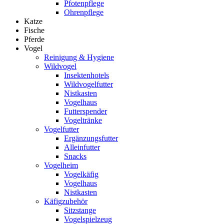
Pfotenpflege
Ohrenpflege
Katze
Fische
Pferde
Vogel
Reinigung & Hygiene
Wildvogel
Insektenhotels
Wildvogelfutter
Nistkasten
Vogelhaus
Futterspender
Vogeltränke
Vogelfutter
Ergänzungsfutter
Alleinfutter
Snacks
Vogelheim
Vogelkäfig
Vogelhaus
Nistkasten
Käfigzubehör
Sitzstange
Vogelspielzeug