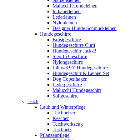
Namensleinen
Malucchi Hundeleinen
Indianerleinen
Lederleinen
Nylonleinen
Designer Hunde Schmuckleinen
Hundegeschirre
Brustgeschirre
Hundegeschirre Curli
Hundegeschirr Jack-B
Step-In Geschirre
Nylongeschirre
Julius-K9® Hundegeschirre
Hundegeschirr & Leinen Set
Dog Copenhagen
Ledergeschirre
Malucchi Hundegeschirr
Softgeschirre
Teich
Laub und Winterpflege
Teichheizer
Kescher
Teichwerkzeug
Teichnetz
Pflanzenpflege