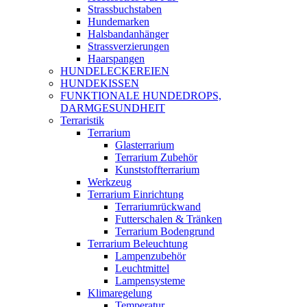
Strassbuchstaben
Hundemarken
Halsbandanhänger
Strassverzierungen
Haarspangen
HUNDELECKEREIEN
HUNDEKISSEN
FUNKTIONALE HUNDEDROPS,
DARMGESUNDHEIT
Terraristik
Terrarium
Glasterrarium
Terrarium Zubehör
Kunststoffterrarium
Werkzeug
Terrarium Einrichtung
Terrariumrückwand
Futterschalen & Tränken
Terrarium Bodengrund
Terrarium Beleuchtung
Lampenzubehör
Leuchtmittel
Lampensysteme
Klimaregelung
Temperatur