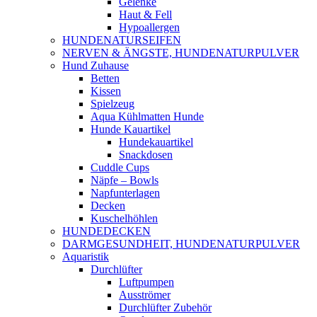
Gelenke
Haut & Fell
Hypoallergen
HUNDENATURSEIFEN
NERVEN & ÄNGSTE, HUNDENATURPULVER
Hund Zuhause
Betten
Kissen
Spielzeug
Aqua Kühlmatten Hunde
Hunde Kauartikel
Hundekauartikel
Snackdosen
Cuddle Cups
Näpfe – Bowls
Napfunterlagen
Decken
Kuschelhöhlen
HUNDEDECKEN
DARMGESUNDHEIT, HUNDENATURPULVER
Aquaristik
Durchlüfter
Luftpumpen
Ausströmer
Durchlüfter Zubehör