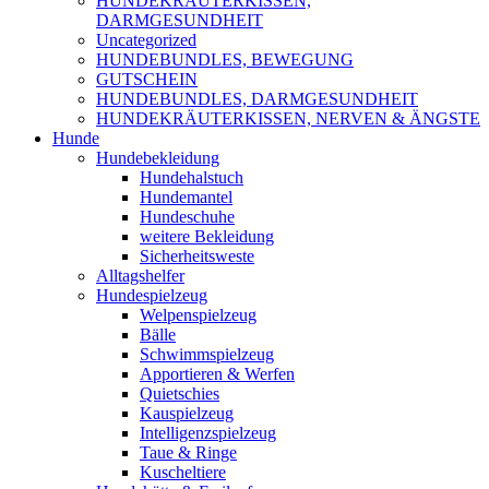
HUNDEKRÄUTERKISSEN,
DARMGESUNDHEIT
Uncategorized
HUNDEBUNDLES, BEWEGUNG
GUTSCHEIN
HUNDEBUNDLES, DARMGESUNDHEIT
HUNDEKRÄUTERKISSEN, NERVEN & ÄNGSTE
Hunde
Hundebekleidung
Hundehalstuch
Hundemantel
Hundeschuhe
weitere Bekleidung
Sicherheitsweste
Alltagshelfer
Hundespielzeug
Welpenspielzeug
Bälle
Schwimmspielzeug
Apportieren & Werfen
Quietschies
Kauspielzeug
Intelligenzspielzeug
Taue & Ringe
Kuscheltiere