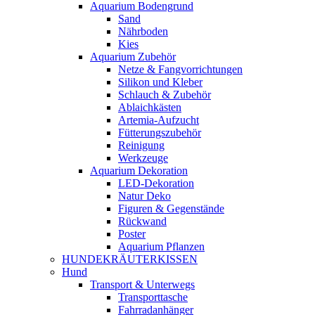
Aquarium Bodengrund
Sand
Nährboden
Kies
Aquarium Zubehör
Netze & Fangvorrichtungen
Silikon und Kleber
Schlauch & Zubehör
Ablaichkästen
Artemia-Aufzucht
Fütterungszubehör
Reinigung
Werkzeuge
Aquarium Dekoration
LED-Dekoration
Natur Deko
Figuren & Gegenstände
Rückwand
Poster
Aquarium Pflanzen
HUNDEKRÄUTERKISSEN
Hund
Transport & Unterwegs
Transporttasche
Fahrradanhänger