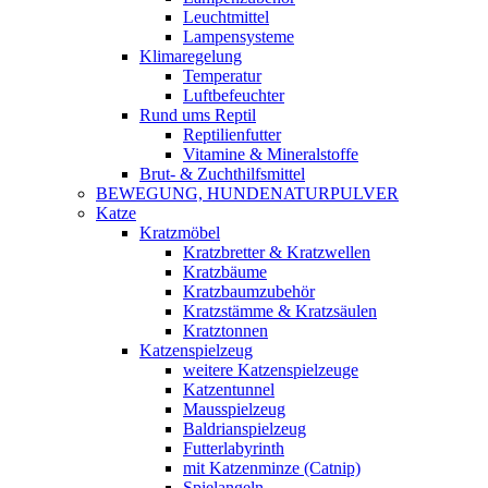
Leuchtmittel
Lampensysteme
Klimaregelung
Temperatur
Luftbefeuchter
Rund ums Reptil
Reptilienfutter
Vitamine & Mineralstoffe
Brut- & Zuchthilfsmittel
BEWEGUNG, HUNDENATURPULVER
Katze
Kratzmöbel
Kratzbretter & Kratzwellen
Kratzbäume
Kratzbaumzubehör
Kratzstämme & Kratzsäulen
Kratztonnen
Katzenspielzeug
weitere Katzenspielzeuge
Katzentunnel
Mausspielzeug
Baldrianspielzeug
Futterlabyrinth
mit Katzenminze (Catnip)
Spielangeln