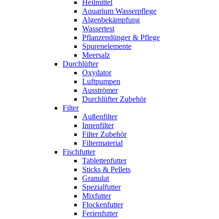
Heilmittel
Aquarium Wasserpflege
Algenbekämpfung
Wassertest
Pflanzendünger & Pflege
Spurenelemente
Meersalz
Durchlüfter
Oxydator
Luftpumpen
Ausströmer
Durchlüfter Zubehör
Filter
Außenfilter
Innenfilter
Filter Zubehör
Filtermaterial
Fischfutter
Tablettenfutter
Sticks & Pellets
Granulat
Spezialfutter
Mixfutter
Flockenfutter
Ferienfutter