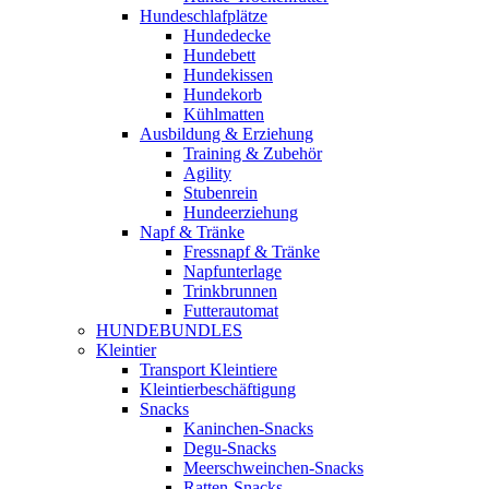
Hundeschlafplätze
Hundedecke
Hundebett
Hundekissen
Hundekorb
Kühlmatten
Ausbildung & Erziehung
Training & Zubehör
Agility
Stubenrein
Hundeerziehung
Napf & Tränke
Fressnapf & Tränke
Napfunterlage
Trinkbrunnen
Futterautomat
HUNDEBUNDLES
Kleintier
Transport Kleintiere
Kleintierbeschäftigung
Snacks
Kaninchen-Snacks
Degu-Snacks
Meerschweinchen-Snacks
Ratten-Snacks