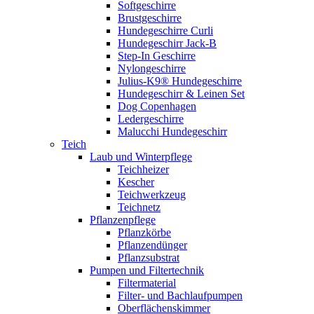
Softgeschirre
Brustgeschirre
Hundegeschirre Curli
Hundegeschirr Jack-B
Step-In Geschirre
Nylongeschirre
Julius-K9® Hundegeschirre
Hundegeschirr & Leinen Set
Dog Copenhagen
Ledergeschirre
Malucchi Hundegeschirr
Teich
Laub und Winterpflege
Teichheizer
Kescher
Teichwerkzeug
Teichnetz
Pflanzenpflege
Pflanzkörbe
Pflanzendünger
Pflanzsubstrat
Pumpen und Filtertechnik
Filtermaterial
Filter- und Bachlaufpumpen
Oberflächenskimmer