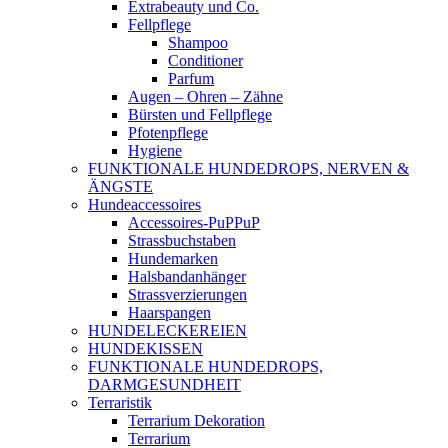
Extrabeauty und Co.
Fellpflege
Shampoo
Conditioner
Parfum
Augen – Ohren – Zähne
Bürsten und Fellpflege
Pfotenpflege
Hygiene
FUNKTIONALE HUNDEDROPS, NERVEN &
ÄNGSTE
Hundeaccessoires
Accessoires-PuPPuP
Strassbuchstaben
Hundemarken
Halsbandanhänger
Strassverzierungen
Haarspangen
HUNDELECKEREIEN
HUNDEKISSEN
FUNKTIONALE HUNDEDROPS,
DARMGESUNDHEIT
Terraristik
Terrarium Dekoration
Terrarium