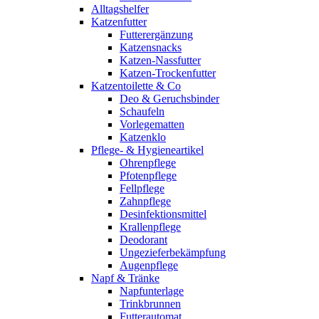
Alltagshelfer
Katzenfutter
Futterergänzung
Katzensnacks
Katzen-Nassfutter
Katzen-Trockenfutter
Katzentoilette & Co
Deo & Geruchsbinder
Schaufeln
Vorlegematten
Katzenklo
Pflege- & Hygieneartikel
Ohrenpflege
Pfotenpflege
Fellpflege
Zahnpflege
Desinfektionsmittel
Krallenpflege
Deodorant
Ungezieferbekämpfung
Augenpflege
Napf & Tränke
Napfunterlage
Trinkbrunnen
Futterautomat