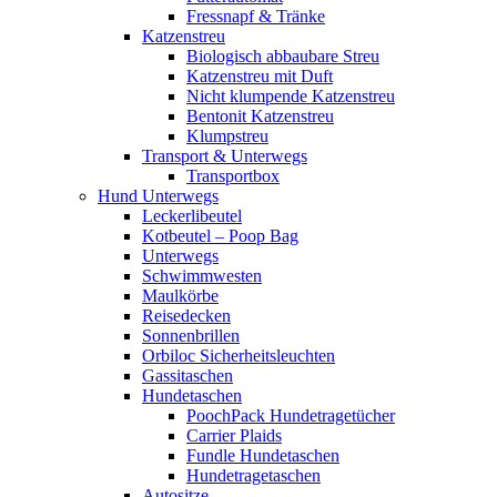
Fressnapf & Tränke
Katzenstreu
Biologisch abbaubare Streu
Katzenstreu mit Duft
Nicht klumpende Katzenstreu
Bentonit Katzenstreu
Klumpstreu
Transport & Unterwegs
Transportbox
Hund Unterwegs
Leckerlibeutel
Kotbeutel – Poop Bag
Unterwegs
Schwimmwesten
Maulkörbe
Reisedecken
Sonnenbrillen
Orbiloc Sicherheitsleuchten
Gassitaschen
Hundetaschen
PoochPack Hundetragetücher
Carrier Plaids
Fundle Hundetaschen
Hundetragetaschen
Autositze