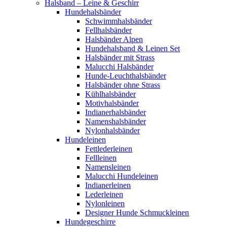
Halsband – Leine & Geschirr
Hundehalsbänder
Schwimmhalsbänder
Fellhalsbänder
Halsbänder Alpen
Hundehalsband & Leinen Set
Halsbänder mit Strass
Malucchi Halsbänder
Hunde-Leuchthalsbänder
Halsbänder ohne Strass
Kühlhalsbänder
Motivhalsbänder
Indianerhalsbänder
Namenshalsbänder
Nylonhalsbänder
Hundeleinen
Fettlederleinen
Fellleinen
Namensleinen
Malucchi Hundeleinen
Indianerleinen
Lederleinen
Nylonleinen
Designer Hunde Schmuckleinen
Hundegeschirre