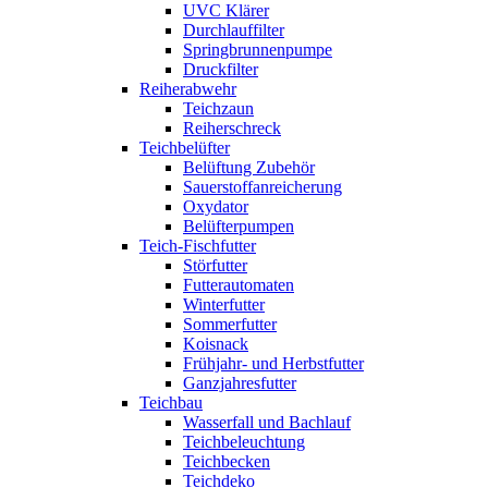
UVC Klärer
Durchlauffilter
Springbrunnenpumpe
Druckfilter
Reiherabwehr
Teichzaun
Reiherschreck
Teichbelüfter
Belüftung Zubehör
Sauerstoffanreicherung
Oxydator
Belüfterpumpen
Teich-Fischfutter
Störfutter
Futterautomaten
Winterfutter
Sommerfutter
Koisnack
Frühjahr- und Herbstfutter
Ganzjahresfutter
Teichbau
Wasserfall und Bachlauf
Teichbeleuchtung
Teichbecken
Teichdeko