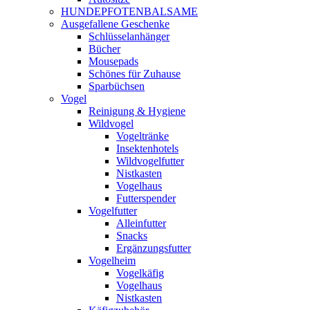
HUNDEPFOTENBALSAME
Ausgefallene Geschenke
Schlüsselanhänger
Bücher
Mousepads
Schönes für Zuhause
Sparbüchsen
Vogel
Reinigung & Hygiene
Wildvogel
Vogeltränke
Insektenhotels
Wildvogelfutter
Nistkasten
Vogelhaus
Futterspender
Vogelfutter
Alleinfutter
Snacks
Ergänzungsfutter
Vogelheim
Vogelkäfig
Vogelhaus
Nistkasten