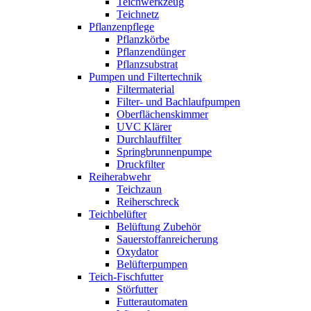
Teichwerkzeug
Teichnetz
Pflanzenpflege
Pflanzkörbe
Pflanzendünger
Pflanzsubstrat
Pumpen und Filtertechnik
Filtermaterial
Filter- und Bachlaufpumpen
Oberflächenskimmer
UVC Klärer
Durchlauffilter
Springbrunnenpumpe
Druckfilter
Reiherabwehr
Teichzaun
Reiherschreck
Teichbelüfter
Belüftung Zubehör
Sauerstoffanreicherung
Oxydator
Belüfterpumpen
Teich-Fischfutter
Störfutter
Futterautomaten