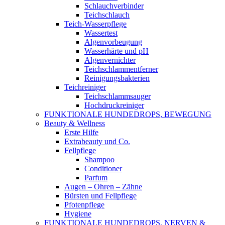
Schlauchverbinder
Teichschlauch
Teich-Wasserpflege
Wassertest
Algenvorbeugung
Wasserhärte und pH
Algenvernichter
Teichschlammentferner
Reinigungsbakterien
Teichreiniger
Teichschlammsauger
Hochdruckreiniger
FUNKTIONALE HUNDEDROPS, BEWEGUNG
Beauty & Wellness
Erste Hilfe
Extrabeauty und Co.
Fellpflege
Shampoo
Conditioner
Parfum
Augen – Ohren – Zähne
Bürsten und Fellpflege
Pfotenpflege
Hygiene
FUNKTIONALE HUNDEDROPS, NERVEN &