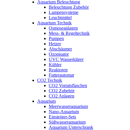
Aquarium Beleuchtung
Beleuchtung Zubehör
Lampensysteme
Leuchtmittel
Aquarium Technik
Osmoseanlagen
Mess- & Regeltechnik
Pumpen
Heizer
Abschäumer
Ozonisator
UVC Wasserklärer
Kühler
Reaktoren
Futterautomat
CO2 Technik
CO2 Vorratsflaschen
CO2 Zubehör
CO2 Anlagen
Aquarium
Meerwasseraquarium
Nano-Aquarium
Einsteiger-Sets
Süßwasseraquarium
Aquarium Unterschrank