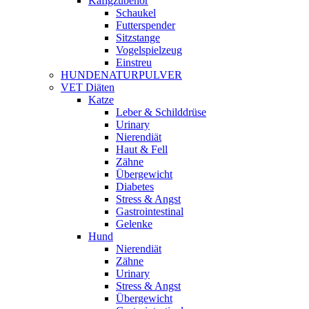
Käfigzubehör
Schaukel
Futterspender
Sitzstange
Vogelspielzeug
Einstreu
HUNDENATURPULVER
VET Diäten
Katze
Leber & Schilddrüse
Urinary
Nierendiät
Haut & Fell
Zähne
Übergewicht
Diabetes
Stress & Angst
Gastrointestinal
Gelenke
Hund
Nierendiät
Zähne
Urinary
Stress & Angst
Übergewicht