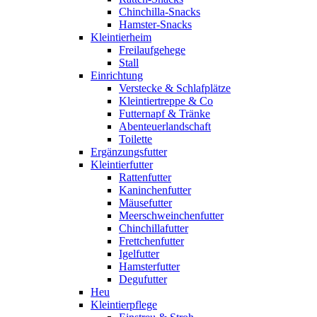
Chinchilla-Snacks
Hamster-Snacks
Kleintierheim
Freilaufgehege
Stall
Einrichtung
Verstecke & Schlafplätze
Kleintiertreppe & Co
Futternapf & Tränke
Abenteuerlandschaft
Toilette
Ergänzungsfutter
Kleintierfutter
Rattenfutter
Kaninchenfutter
Mäusefutter
Meerschweinchenfutter
Chinchillafutter
Frettchenfutter
Igelfutter
Hamsterfutter
Degufutter
Heu
Kleintierpflege