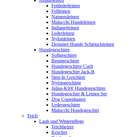
Hundeleinen
Fettlederleinen
Fellleinen
Namensleinen
Malucchi Hundeleinen
Indianerleinen
Lederleinen
Nylonleinen
Designer Hunde Schmuckleinen
Hundegeschirre
Softgeschirre
Brustgeschirre
Hundegeschirre Curli
Hundegeschirr Jack-B
Step-In Geschirre
Nylongeschirre
Julius-K9® Hundegeschirre
Hundegeschirr & Leinen Set
Dog Copenhagen
Ledergeschirre
Malucchi Hundegeschirr
Teich
Laub und Winterpflege
Teichheizer
Kescher