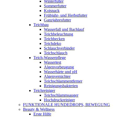
Winterfutter
Sommerfutter
Koisnack
Frühjahr- und Herbstfutter
Ganzjahresfutter
Teichbau
Wasserfall und Bachlauf
Teichbeleuchtung
Teichbecken
Teichdeko
Schlauchverbinder
Teichschlauch
Teich-Wasserpflege
Wassertest
Algenvorbeugung
Wasserhärte und pH
Algenvernichter
Teichschlammentferner
Reinigungsbakterien
Teichreiniger
Teichschlammsauger
Hochdruckreiniger
FUNKTIONALE HUNDEDROPS, BEWEGUNG
Beauty & Wellness
Erste Hilfe