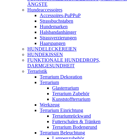
ÄNGSTE
Hundeaccessoires
Accessoires-PuPPuP
Strassbuchstaben
Hundemarken
Halsbandanhänger
Strassverzierungen
Haarspangen
HUNDELECKEREIEN
HUNDEKISSEN
FUNKTIONALE HUNDEDROPS,
DARMGESUNDHEIT
Terraristik
Terrarium Dekoration
Terrarium
Glasterrarium
Terrarium Zubehör
Kunststoffterrarium
Werkzeug
Terrarium Einrichtung
Terrariumrückwand
Futterschalen & Tränken
Terrarium Bodengrund
Terrarium Beleuchtung
Lampenzubehör