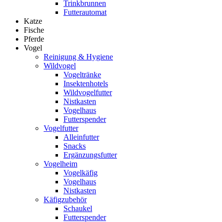
Trinkbrunnen
Futterautomat
Katze
Fische
Pferde
Vogel
Reinigung & Hygiene
Wildvogel
Vogeltränke
Insektenhotels
Wildvogelfutter
Nistkasten
Vogelhaus
Futterspender
Vogelfutter
Alleinfutter
Snacks
Ergänzungsfutter
Vogelheim
Vogelkäfig
Vogelhaus
Nistkasten
Käfigzubehör
Schaukel
Futterspender