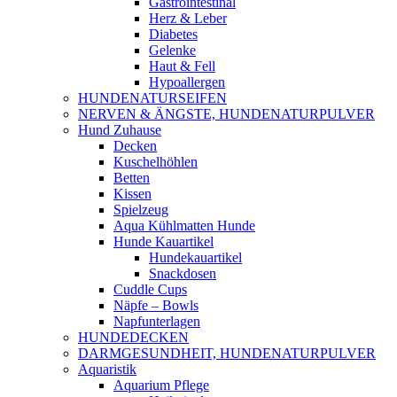
Gastrointestinal
Herz & Leber
Diabetes
Gelenke
Haut & Fell
Hypoallergen
HUNDENATURSEIFEN
NERVEN & ÄNGSTE, HUNDENATURPULVER
Hund Zuhause
Decken
Kuschelhöhlen
Betten
Kissen
Spielzeug
Aqua Kühlmatten Hunde
Hunde Kauartikel
Hundekauartikel
Snackdosen
Cuddle Cups
Näpfe – Bowls
Napfunterlagen
HUNDEDECKEN
DARMGESUNDHEIT, HUNDENATURPULVER
Aquaristik
Aquarium Pflege