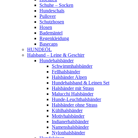
Schuhe – Socken
Hundeschals
Pullover
Schutzhosen
Hosen
Bademäntel
Regenkleidung
Basecaps
HUNDEÖL
Halsband – Leine & Geschirr
Hundehalsbänder
Schwimmhalsbänder
Fellhalsbänder
Halsbänder Alpen
Hundehalsband & Leinen Set
Halsbänder mit Strass
Malucchi Halsbänder
Hunde-Leuchthalsbänder
Halsbänder ohne Strass
Kühlhalsbänder
Motivhalsbänder
Indianerhalsbänder
Namenshalsbänder
Nylonhalsbänder