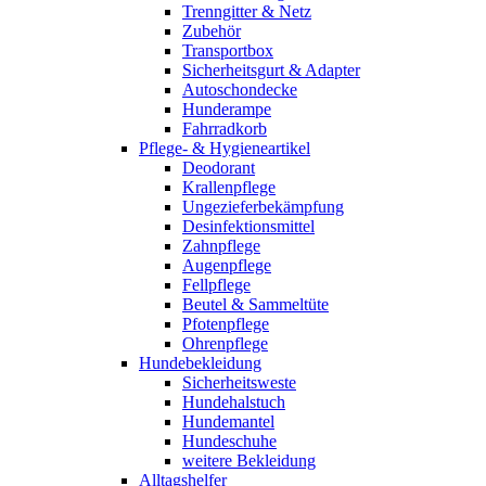
Trenngitter & Netz
Zubehör
Transportbox
Sicherheitsgurt & Adapter
Autoschondecke
Hunderampe
Fahrradkorb
Pflege- & Hygieneartikel
Deodorant
Krallenpflege
Ungezieferbekämpfung
Desinfektionsmittel
Zahnpflege
Augenpflege
Fellpflege
Beutel & Sammeltüte
Pfotenpflege
Ohrenpflege
Hundebekleidung
Sicherheitsweste
Hundehalstuch
Hundemantel
Hundeschuhe
weitere Bekleidung
Alltagshelfer