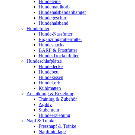
Hundeleine
Hundemaulkorb
Hundehalsbandanhänger
Hundegeschirr
Hundehalsband
Hundefutter
Hunde-Nassfutter
Ergänzungsfuttermittel
Hundesnacks
BARF & Frostfutter
Hunde-Trockenfutter
Hundeschlafplätze
Hundedecke
Hundebett
Hundekissen
Hundekorb
Kühlmatten
Ausbildung & Erziehung
Training & Zubehör
Agility
Stubenrein
Hundeerziehung
Napf & Tränke
Fressnapf & Tränke
Napfunterlage