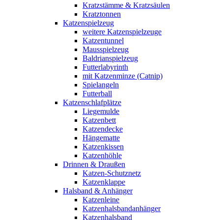
Kratzstämme & Kratzsäulen
Kratztonnen
Katzenspielzeug
weitere Katzenspielzeuge
Katzentunnel
Mausspielzeug
Baldrianspielzeug
Futterlabyrinth
mit Katzenminze (Catnip)
Spielangeln
Futterball
Katzenschlafplätze
Liegemulde
Katzenbett
Katzendecke
Hängematte
Katzenkissen
Katzenhöhle
Drinnen & Draußen
Katzen-Schutznetz
Katzenklappe
Halsband & Anhänger
Katzenleine
Katzenhalsbandanhänger
Katzenhalsband