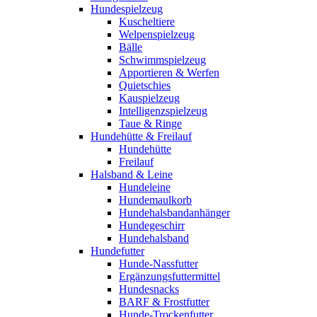
Hundespielzeug
Kuscheltiere
Welpenspielzeug
Bälle
Schwimmspielzeug
Apportieren & Werfen
Quietschies
Kauspielzeug
Intelligenzspielzeug
Taue & Ringe
Hundehütte & Freilauf
Hundehütte
Freilauf
Halsband & Leine
Hundeleine
Hundemaulkorb
Hundehalsbandanhänger
Hundegeschirr
Hundehalsband
Hundefutter
Hunde-Nassfutter
Ergänzungsfuttermittel
Hundesnacks
BARF & Frostfutter
Hunde-Trockenfutter