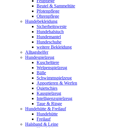
Fellpflege
Beutel & Sammeltüte
Pfotenpflege
Ohrenpflege
Hundebekleidung
Sicherheitsweste
Hundehalstuch
Hundemantel
Hundeschuhe
weitere Bekleidung
Alltagshelfer
Hundespielzeug
Kuscheltiere
Welpenspielzeug
Bälle
Schwimmspielzeug
Apportieren & Werfen
Quietschies
Kauspielzeug
Intelligenzspielzeug
Taue & Ringe
Hundehütte & Freilauf
Hundehütte
Freilauf
Halsband & Leine