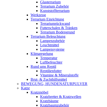
Glasterrarium
Terrarium Zubehör
Kunststoffterrarium
Werkzeug
Terrarium Einrichtung
Terrariumrückwand
Futterschalen & Tränken
Terrarium Bodengrund
Terrarium Beleuchtung
Lampenzubehör
Leuchtmittel
Lampensysteme
Klimaregelung
Temperatur
Luftbefeuchter
Rund ums Reptil
Reptilienfutter
Vitamine & Mineralstoffe
Brut- & Zuchthilfsmittel
BEWEGUNG, HUNDENATURPULVER
Katze
Kratzmöbel
Kratzbretter & Kratzwellen
Kratzbäume
Kratzbaumzubehör