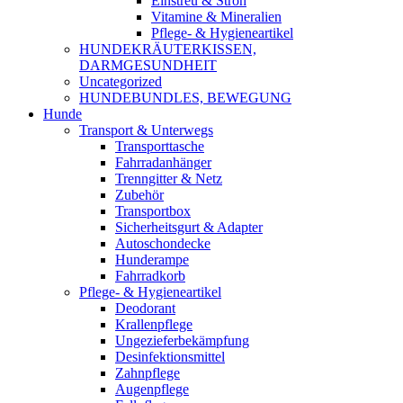
Einstreu & Stroh
Vitamine & Mineralien
Pflege- & Hygieneartikel
HUNDEKRÄUTERKISSEN,
DARMGESUNDHEIT
Uncategorized
HUNDEBUNDLES, BEWEGUNG
Hunde
Transport & Unterwegs
Transporttasche
Fahrradanhänger
Trenngitter & Netz
Zubehör
Transportbox
Sicherheitsgurt & Adapter
Autoschondecke
Hunderampe
Fahrradkorb
Pflege- & Hygieneartikel
Deodorant
Krallenpflege
Ungezieferbekämpfung
Desinfektionsmittel
Zahnpflege
Augenpflege