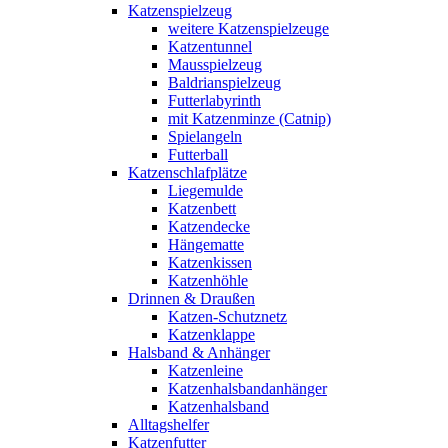
Katzenspielzeug
weitere Katzenspielzeuge
Katzentunnel
Mausspielzeug
Baldrianspielzeug
Futterlabyrinth
mit Katzenminze (Catnip)
Spielangeln
Futterball
Katzenschlafplätze
Liegemulde
Katzenbett
Katzendecke
Hängematte
Katzenkissen
Katzenhöhle
Drinnen & Draußen
Katzen-Schutznetz
Katzenklappe
Halsband & Anhänger
Katzenleine
Katzenhalsbandanhänger
Katzenhalsband
Alltagshelfer
Katzenfutter