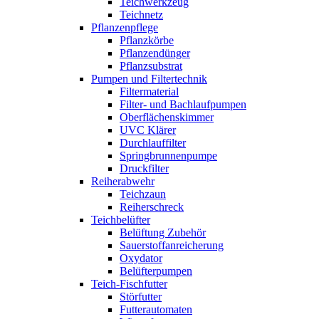
Teichwerkzeug
Teichnetz
Pflanzenpflege
Pflanzkörbe
Pflanzendünger
Pflanzsubstrat
Pumpen und Filtertechnik
Filtermaterial
Filter- und Bachlaufpumpen
Oberflächenskimmer
UVC Klärer
Durchlauffilter
Springbrunnenpumpe
Druckfilter
Reiherabwehr
Teichzaun
Reiherschreck
Teichbelüfter
Belüftung Zubehör
Sauerstoffanreicherung
Oxydator
Belüfterpumpen
Teich-Fischfutter
Störfutter
Futterautomaten