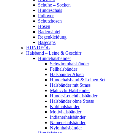
Schuhe – Socken
Hundeschals
Pullover
Schutzhosen
Hosen
Bademäntel
Regenkleidung
Basecaps
HUNDEÖL
Halsband – Leine & Geschirr
Hundehalsbänder
Schwimmhalsbänder
Fellhalsbänder
Halsbänder Alpen
Hundehalsband & Leinen Set
Halsbänder mit Strass
Malucchi Halsbänder
Hunde-Leuchthalsbänder
Halsbänder ohne Strass
Kühlhalsbänder
Motivhalsbänder
Indianerhalsbänder
Namenshalsbänder
Nylonhalsbänder