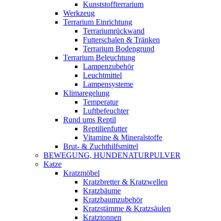
Kunststoffterrarium
Werkzeug
Terrarium Einrichtung
Terrariumrückwand
Futterschalen & Tränken
Terrarium Bodengrund
Terrarium Beleuchtung
Lampenzubehör
Leuchtmittel
Lampensysteme
Klimaregelung
Temperatur
Luftbefeuchter
Rund ums Reptil
Reptilienfutter
Vitamine & Mineralstoffe
Brut- & Zuchthilfsmittel
BEWEGUNG, HUNDENATURPULVER
Katze
Kratzmöbel
Kratzbretter & Kratzwellen
Kratzbäume
Kratzbaumzubehör
Kratzstämme & Kratzsäulen
Kratztonnen