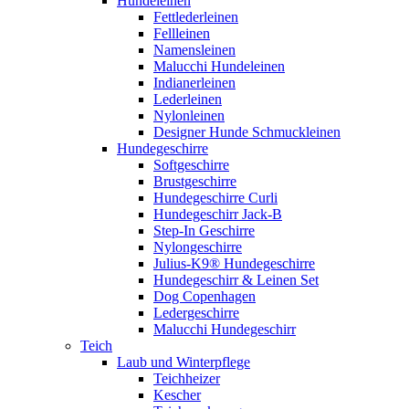
Hundeleinen
Fettlederleinen
Fellleinen
Namensleinen
Malucchi Hundeleinen
Indianerleinen
Lederleinen
Nylonleinen
Designer Hunde Schmuckleinen
Hundegeschirre
Softgeschirre
Brustgeschirre
Hundegeschirre Curli
Hundegeschirr Jack-B
Step-In Geschirre
Nylongeschirre
Julius-K9® Hundegeschirre
Hundegeschirr & Leinen Set
Dog Copenhagen
Ledergeschirre
Malucchi Hundegeschirr
Teich
Laub und Winterpflege
Teichheizer
Kescher