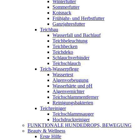
Winterfutter
Sommerfutter
Koisnack
Frühjahr- und Herbstfutter
Ganzjahresfutter
Teichbau
Wasserfall und Bachlauf
Teichbeleuchtung
Teichbecken
Teichdeko
Schlauchverbinder
Teichschlauch
Teich-Wasserpflege
Wassertest
Algenvorbeugung
Wasserhärte und pH
Algenvernichter
Teichschlammentferner
Reinigungsbakterien
Teichreiniger
Teichschlammsauger
Hochdruckreiniger
FUNKTIONALE HUNDEDROPS, BEWEGUNG
Beauty & Wellness
Erste Hilfe