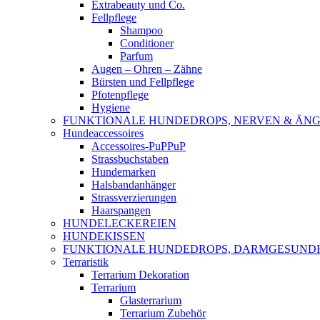
Extrabeauty und Co.
Fellpflege
Shampoo
Conditioner
Parfum
Augen – Ohren – Zähne
Bürsten und Fellpflege
Pfotenpflege
Hygiene
FUNKTIONALE HUNDEDROPS, NERVEN & ÄNG
Hundeaccessoires
Accessoires-PuPPuP
Strassbuchstaben
Hundemarken
Halsbandanhänger
Strassverzierungen
Haarspangen
HUNDELECKEREIEN
HUNDEKISSEN
FUNKTIONALE HUNDEDROPS, DARMGESUND
Terraristik
Terrarium Dekoration
Terrarium
Glasterrarium
Terrarium Zubehör