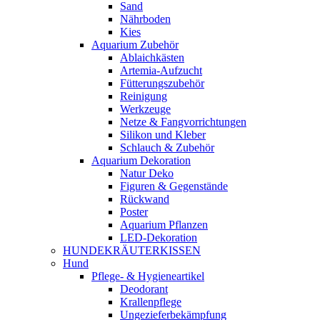
Sand
Nährboden
Kies
Aquarium Zubehör
Ablaichkästen
Artemia-Aufzucht
Fütterungszubehör
Reinigung
Werkzeuge
Netze & Fangvorrichtungen
Silikon und Kleber
Schlauch & Zubehör
Aquarium Dekoration
Natur Deko
Figuren & Gegenstände
Rückwand
Poster
Aquarium Pflanzen
LED-Dekoration
HUNDEKRÄUTERKISSEN
Hund
Pflege- & Hygieneartikel
Deodorant
Krallenpflege
Ungezieferbekämpfung