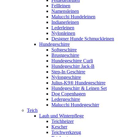
Fettlederleinen
Fellleinen
Namensleinen
Malucchi Hundeleinen
Indianerleinen
Lederleinen
Nylonleinen
Designer Hunde Schmuckleinen
Hundegeschirre
Softgeschirre
Brustgeschirre
Hundegeschirre Curli
Hundegeschirr Jack-B
Step-In Geschirre
Nylongeschirre
Julius-K9® Hundegeschirre
Hundegeschirr & Leinen Set
Dog Copenhagen
Ledergeschirre
Malucchi Hundegeschirr
Teich
Laub und Winterpflege
Teichheizer
Kescher
Teichwerkzeug