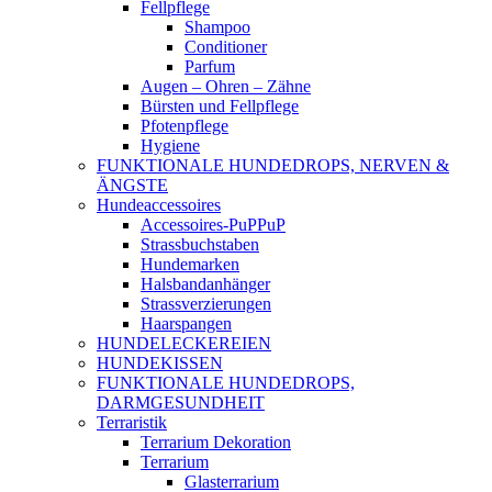
Fellpflege
Shampoo
Conditioner
Parfum
Augen – Ohren – Zähne
Bürsten und Fellpflege
Pfotenpflege
Hygiene
FUNKTIONALE HUNDEDROPS, NERVEN &
ÄNGSTE
Hundeaccessoires
Accessoires-PuPPuP
Strassbuchstaben
Hundemarken
Halsbandanhänger
Strassverzierungen
Haarspangen
HUNDELECKEREIEN
HUNDEKISSEN
FUNKTIONALE HUNDEDROPS,
DARMGESUNDHEIT
Terraristik
Terrarium Dekoration
Terrarium
Glasterrarium