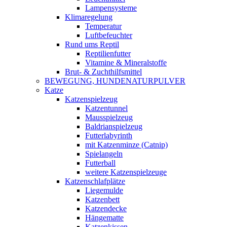
Lampensysteme
Klimaregelung
Temperatur
Luftbefeuchter
Rund ums Reptil
Reptilienfutter
Vitamine & Mineralstoffe
Brut- & Zuchthilfsmittel
BEWEGUNG, HUNDENATURPULVER
Katze
Katzenspielzeug
Katzentunnel
Mausspielzeug
Baldrianspielzeug
Futterlabyrinth
mit Katzenminze (Catnip)
Spielangeln
Futterball
weitere Katzenspielzeuge
Katzenschlafplätze
Liegemulde
Katzenbett
Katzendecke
Hängematte
Katzenkissen