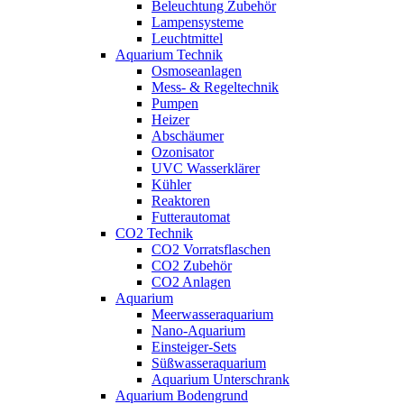
Beleuchtung Zubehör
Lampensysteme
Leuchtmittel
Aquarium Technik
Osmoseanlagen
Mess- & Regeltechnik
Pumpen
Heizer
Abschäumer
Ozonisator
UVC Wasserklärer
Kühler
Reaktoren
Futterautomat
CO2 Technik
CO2 Vorratsflaschen
CO2 Zubehör
CO2 Anlagen
Aquarium
Meerwasseraquarium
Nano-Aquarium
Einsteiger-Sets
Süßwasseraquarium
Aquarium Unterschrank
Aquarium Bodengrund