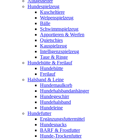
Alltagshelfer
Hundespielzeug
Kuscheltiere
Welpenspielzeug
Bälle
Schwimmspielzeug
Apportieren & Werfen
Quietschies
Kauspielzeug
Intelligenzspielzeug
Taue & Ringe
Hundehütte & Freilauf
Hundehütte
Freilauf
Halsband & Leine
Hundemaulkorb
Hundehalsbandanhänger
Hundegeschirr
Hundehalsband
Hundeleine
Hundefutter
Ergänzungsfuttermittel
Hundesnacks
BARF & Frostfutter
Hunde-Trockenfutter