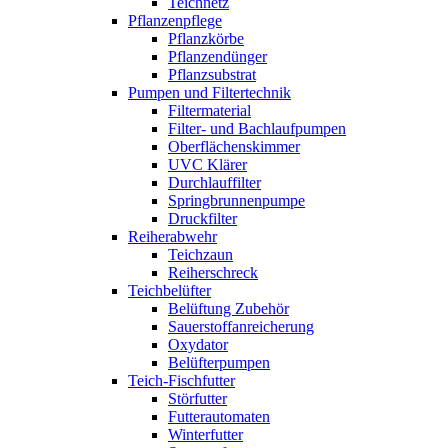
Teichnetz
Pflanzenpflege
Pflanzkörbe
Pflanzendünger
Pflanzsubstrat
Pumpen und Filtertechnik
Filtermaterial
Filter- und Bachlaufpumpen
Oberflächenskimmer
UVC Klärer
Durchlauffilter
Springbrunnenpumpe
Druckfilter
Reiherabwehr
Teichzaun
Reiherschreck
Teichbelüfter
Belüftung Zubehör
Sauerstoffanreicherung
Oxydator
Belüfterpumpen
Teich-Fischfutter
Störfutter
Futterautomaten
Winterfutter