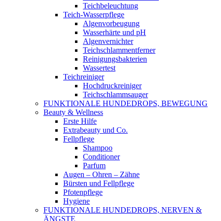
Teichbeleuchtung
Teich-Wasserpflege
Algenvorbeugung
Wasserhärte und pH
Algenvernichter
Teichschlammentferner
Reinigungsbakterien
Wassertest
Teichreiniger
Hochdruckreiniger
Teichschlammsauger
FUNKTIONALE HUNDEDROPS, BEWEGUNG
Beauty & Wellness
Erste Hilfe
Extrabeauty und Co.
Fellpflege
Shampoo
Conditioner
Parfum
Augen – Ohren – Zähne
Bürsten und Fellpflege
Pfotenpflege
Hygiene
FUNKTIONALE HUNDEDROPS, NERVEN &
ÄNGSTE