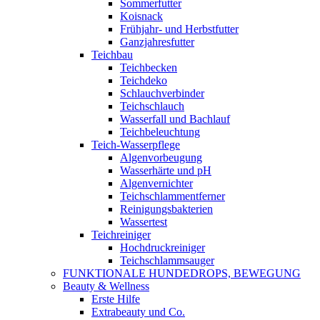
Sommerfutter
Koisnack
Frühjahr- und Herbstfutter
Ganzjahresfutter
Teichbau
Teichbecken
Teichdeko
Schlauchverbinder
Teichschlauch
Wasserfall und Bachlauf
Teichbeleuchtung
Teich-Wasserpflege
Algenvorbeugung
Wasserhärte und pH
Algenvernichter
Teichschlammentferner
Reinigungsbakterien
Wassertest
Teichreiniger
Hochdruckreiniger
Teichschlammsauger
FUNKTIONALE HUNDEDROPS, BEWEGUNG
Beauty & Wellness
Erste Hilfe
Extrabeauty und Co.