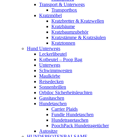
Transport & Unterwegs
Transportbox
Kratzmöbel
Kratzbretter & Kratzwellen
Kratzbäume
Kratzbaumzubehör
Kratzstämme & Kratzsäulen
Kratztonnen
Hund Unterwegs
Leckerlibeutel
Kotbeutel – Poop Bag
Unterwegs
Schwimmwesten
Maulkörbe
Reisedecken
Sonnenbrillen
Orbiloc Sicherheitsleuchten
Gassitaschen
Hundetaschen
Carrier Plaids
Fundle Hundetaschen
Hundetragetaschen
PoochPack Hundetragetücher
Autositze
HUNDEPFOTENBALSAME