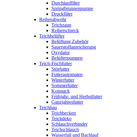
Durchlauffilter
Springbrunnenpumpe
Druckfilter
Reiherabwehr
Teichzaun
Reiherschreck
Teichbelüfter
Belüftung Zubehör
Sauerstoffanreicherung
Oxydator
Belüfterpumpen
Teich-Fischfutter
Störfutter
Futterautomaten
Winterfutter
Sommerfutter
Koisnack
Frühjahr- und Herbstfutter
Ganzjahresfutter
Teichbau
Teichbecken
Teichdeko
Schlauchverbinder
Teichschlauch
Wasserfall und Bachlauf