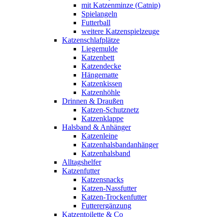
mit Katzenminze (Catnip)
Spielangeln
Futterball
weitere Katzenspielzeuge
Katzenschlafplätze
Liegemulde
Katzenbett
Katzendecke
Hängematte
Katzenkissen
Katzenhöhle
Drinnen & Draußen
Katzen-Schutznetz
Katzenklappe
Halsband & Anhänger
Katzenleine
Katzenhalsbandanhänger
Katzenhalsband
Alltagshelfer
Katzenfutter
Katzensnacks
Katzen-Nassfutter
Katzen-Trockenfutter
Futterergänzung
Katzentoilette & Co