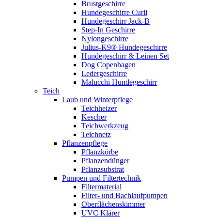
Brustgeschirre
Hundegeschirre Curli
Hundegeschirr Jack-B
Step-In Geschirre
Nylongeschirre
Julius-K9® Hundegeschirre
Hundegeschirr & Leinen Set
Dog Copenhagen
Ledergeschirre
Malucchi Hundegeschirr
Teich
Laub und Winterpflege
Teichheizer
Kescher
Teichwerkzeug
Teichnetz
Pflanzenpflege
Pflanzkörbe
Pflanzendünger
Pflanzsubstrat
Pumpen und Filtertechnik
Filtermaterial
Filter- und Bachlaufpumpen
Oberflächenskimmer
UVC Klärer