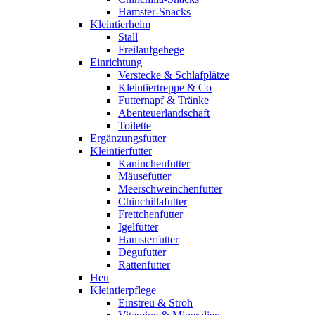
Hamster-Snacks
Kleintierheim
Stall
Freilaufgehege
Einrichtung
Verstecke & Schlafplätze
Kleintiertreppe & Co
Futternapf & Tränke
Abenteuerlandschaft
Toilette
Ergänzungsfutter
Kleintierfutter
Kaninchenfutter
Mäusefutter
Meerschweinchenfutter
Chinchillafutter
Frettchenfutter
Igelfutter
Hamsterfutter
Degufutter
Rattenfutter
Heu
Kleintierpflege
Einstreu & Stroh