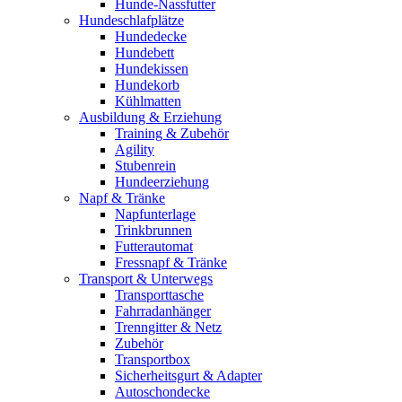
Hunde-Nassfutter
Hundeschlafplätze
Hundedecke
Hundebett
Hundekissen
Hundekorb
Kühlmatten
Ausbildung & Erziehung
Training & Zubehör
Agility
Stubenrein
Hundeerziehung
Napf & Tränke
Napfunterlage
Trinkbrunnen
Futterautomat
Fressnapf & Tränke
Transport & Unterwegs
Transporttasche
Fahrradanhänger
Trenngitter & Netz
Zubehör
Transportbox
Sicherheitsgurt & Adapter
Autoschondecke