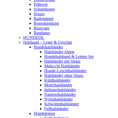
Pullover
Schutzhosen
Hosen
Bademäntel
Regenkleidung
Basecaps
Bandanas
HUNDEÖL
Halsband – Leine & Geschirr
Hundehalsbänder
Halsbänder Alpen
Hundehalsband & Leinen Set
Halsbänder mit Strass
Malucchi Halsbänder
Hunde-Leuchthalsbänder
Halsbänder ohne Strass
Kühlhalsbänder
Motivhalsbänder
Indianerhalsbänder
Namenshalsbänder
Nylonhalsbänder
Schwimmhalsbänder
Fellhalsbänder
Hundeleinen