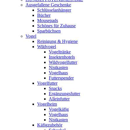
Ausgefallene Geschenke
Schlüsselanhänger
Bücher
Mousepads
Schönes für Zuhause
Sparbüchsen
Vogel
Reinigung & Hygiene
Wildvogel
Vogeltränke
Insektenhotels
Wildvogelfutter
Nistkasten
Vogelhaus
Futterspender
Vogelfutter
Snacks
Ergänzungsfutter
Alleinfutter
Vogelheim
Vogelkäfig
Vogelhaus
Nistkasten
Käfigzubehör