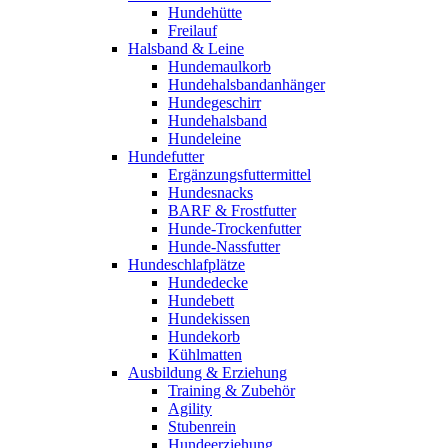
Hundehütte
Freilauf
Halsband & Leine
Hundemaulkorb
Hundehalsbandanhänger
Hundegeschirr
Hundehalsband
Hundeleine
Hundefutter
Ergänzungsfuttermittel
Hundesnacks
BARF & Frostfutter
Hunde-Trockenfutter
Hunde-Nassfutter
Hundeschlafplätze
Hundedecke
Hundebett
Hundekissen
Hundekorb
Kühlmatten
Ausbildung & Erziehung
Training & Zubehör
Agility
Stubenrein
Hundeerziehung