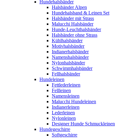
Hundehalsbänder
Halsbänder Alpen
Hundehalsband & Leinen Set
Halsbänder mit Strass
Malucchi Halsbänder
Hunde-Leuchthalsbänder
Halsbänder ohne Strass
Kühlhalsbänder
Motivhalsbänder
Indianerhalsbänder
Namenshalsbänder
Nylonhalsbänder
Schwimmhalsbänder
Fellhalsbänder
Hundeleinen
Fettlederleinen
Fellleinen
Namensleinen
Malucchi Hundeleinen
Indianerleinen
Lederleinen
Nylonleinen
Designer Hunde Schmuckleinen
Hundegeschirre
Softgeschirre