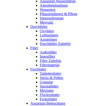
Aquarium Wasserpflege
Algenbekämpfung
Wassertest
Pflanzendünger & Pflege
Spurenelemente
Meersalz
Durchlüfter
Oxydator
Luftpumpen
Ausströmer
Durchlüfter Zubehör
Filter
Außenfilter
Innenfilter
Filter Zubehör
Filtermaterial
Fischfutter
Tablettenfutter
Sticks & Pellets
Granulat
Spezialfutter
Mixfutter
Flockenfutter
Ferienfutter
Aquarium Beleuchtung