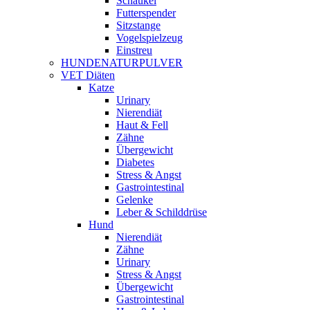
Schaukel
Futterspender
Sitzstange
Vogelspielzeug
Einstreu
HUNDENATURPULVER
VET Diäten
Katze
Urinary
Nierendiät
Haut & Fell
Zähne
Übergewicht
Diabetes
Stress & Angst
Gastrointestinal
Gelenke
Leber & Schilddrüse
Hund
Nierendiät
Zähne
Urinary
Stress & Angst
Übergewicht
Gastrointestinal