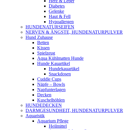
Herz & Leber
Diabetes
Gelenke
Haut & Fell
Hypoallergen
HUNDENATURSEIFEN
NERVEN & ÄNGSTE, HUNDENATURPULVER
Hund Zuhause
Betten
Kissen
Spielzeug
Aqua Kühlmatten Hunde
Hunde Kauartikel
Hundekauartikel
Snackdosen
Cuddle Cups
Näpfe – Bowls
Napfunterlagen
Decken
Kuschelhöhlen
HUNDEDECKEN
DARMGESUNDHEIT, HUNDENATURPULVER
Aquaristik
Aquarium Pflege
Heilmittel