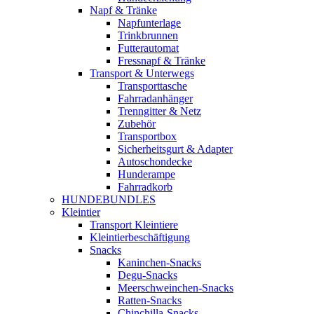
Napf & Tränke
Napfunterlage
Trinkbrunnen
Futterautomat
Fressnapf & Tränke
Transport & Unterwegs
Transporttasche
Fahrradanhänger
Trenngitter & Netz
Zubehör
Transportbox
Sicherheitsgurt & Adapter
Autoschondecke
Hunderampe
Fahrradkorb
HUNDEBUNDLES
Kleintier
Transport Kleintiere
Kleintierbeschäftigung
Snacks
Kaninchen-Snacks
Degu-Snacks
Meerschweinchen-Snacks
Ratten-Snacks
Chinchilla-Snacks