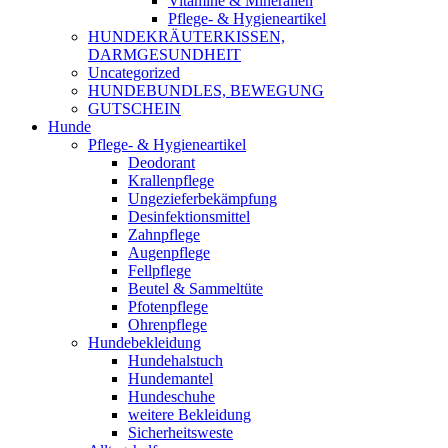
Vitamine & Mineralien
Pflege- & Hygieneartikel
HUNDEKRÄUTERKISSEN,
DARMGESUNDHEIT
Uncategorized
HUNDEBUNDLES, BEWEGUNG
GUTSCHEIN
Hunde
Pflege- & Hygieneartikel
Deodorant
Krallenpflege
Ungezieferbekämpfung
Desinfektionsmittel
Zahnpflege
Augenpflege
Fellpflege
Beutel & Sammeltüte
Pfotenpflege
Ohrenpflege
Hundebekleidung
Hundehalstuch
Hundemantel
Hundeschuhe
weitere Bekleidung
Sicherheitsweste