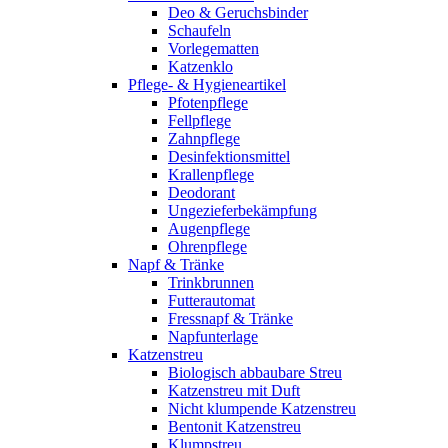
Deo & Geruchsbinder
Schaufeln
Vorlegematten
Katzenklo
Pflege- & Hygieneartikel
Pfotenpflege
Fellpflege
Zahnpflege
Desinfektionsmittel
Krallenpflege
Deodorant
Ungezieferbekämpfung
Augenpflege
Ohrenpflege
Napf & Tränke
Trinkbrunnen
Futterautomat
Fressnapf & Tränke
Napfunterlage
Katzenstreu
Biologisch abbaubare Streu
Katzenstreu mit Duft
Nicht klumpende Katzenstreu
Bentonit Katzenstreu
Klumpstreu