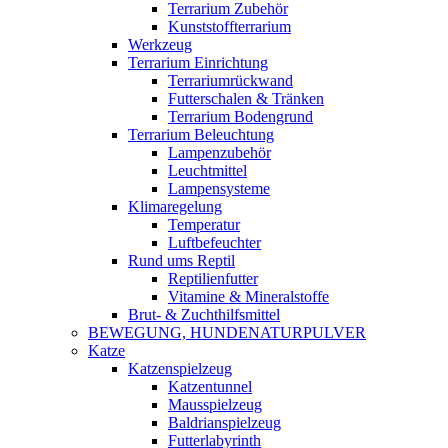
Terrarium Zubehör
Kunststoffterrarium
Werkzeug
Terrarium Einrichtung
Terrariumrückwand
Futterschalen & Tränken
Terrarium Bodengrund
Terrarium Beleuchtung
Lampenzubehör
Leuchtmittel
Lampensysteme
Klimaregelung
Temperatur
Luftbefeuchter
Rund ums Reptil
Reptilienfutter
Vitamine & Mineralstoffe
Brut- & Zuchthilfsmittel
BEWEGUNG, HUNDENATURPULVER
Katze
Katzenspielzeug
Katzentunnel
Mausspielzeug
Baldrianspielzeug
Futterlabyrinth