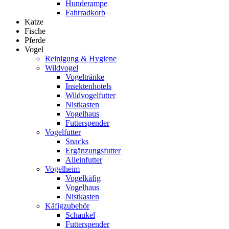
Hunderampe
Fahrradkorb
Katze
Fische
Pferde
Vogel
Reinigung & Hygiene
Wildvogel
Vogeltränke
Insektenhotels
Wildvogelfutter
Nistkasten
Vogelhaus
Futterspender
Vogelfutter
Snacks
Ergänzungsfutter
Alleinfutter
Vogelheim
Vogelkäfig
Vogelhaus
Nistkasten
Käfigzubehör
Schaukel
Futterspender