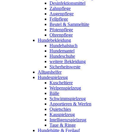
Desinfektionsmittel
Zahnpflege
Augenpflege
Fellpflege
Beutel & Sammeltüte
Pfotenpflege
Ohrenpflege
Hundebekleidung
Hundehalstuch
Hundemantel
Hundeschuhe
weitere Bekleidung
Sicherheitsweste
Alltagshelfer
Hundespielzeug
Kuscheltiere
Welpenspielzeug
Bälle
Schwimmspielzeug
Apportieren & Werfen
Quietschies
Kauspielzeug
Intelligenzspielzeug
Taue & Ringe
Hundehütte & Freilauf