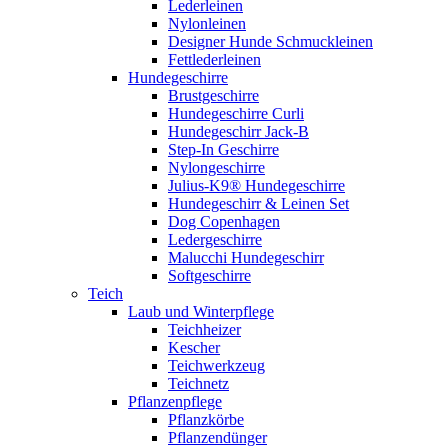
Lederleinen
Nylonleinen
Designer Hunde Schmuckleinen
Fettlederleinen
Hundegeschirre
Brustgeschirre
Hundegeschirre Curli
Hundegeschirr Jack-B
Step-In Geschirre
Nylongeschirre
Julius-K9® Hundegeschirre
Hundegeschirr & Leinen Set
Dog Copenhagen
Ledergeschirre
Malucchi Hundegeschirr
Softgeschirre
Teich
Laub und Winterpflege
Teichheizer
Kescher
Teichwerkzeug
Teichnetz
Pflanzenpflege
Pflanzkörbe
Pflanzendünger