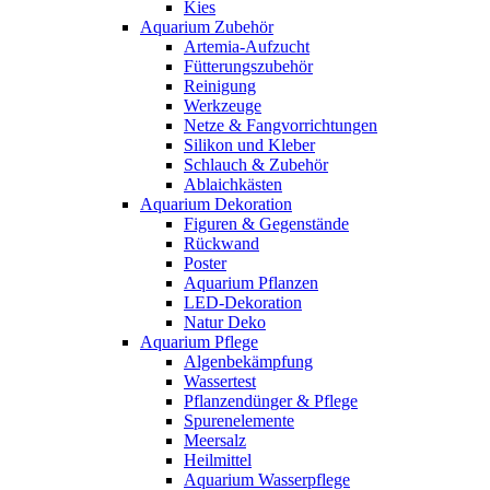
Kies
Aquarium Zubehör
Artemia-Aufzucht
Fütterungszubehör
Reinigung
Werkzeuge
Netze & Fangvorrichtungen
Silikon und Kleber
Schlauch & Zubehör
Ablaichkästen
Aquarium Dekoration
Figuren & Gegenstände
Rückwand
Poster
Aquarium Pflanzen
LED-Dekoration
Natur Deko
Aquarium Pflege
Algenbekämpfung
Wassertest
Pflanzendünger & Pflege
Spurenelemente
Meersalz
Heilmittel
Aquarium Wasserpflege