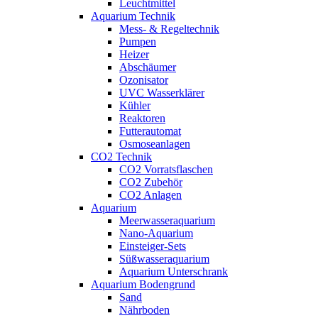
Leuchtmittel
Aquarium Technik
Mess- & Regeltechnik
Pumpen
Heizer
Abschäumer
Ozonisator
UVC Wasserklärer
Kühler
Reaktoren
Futterautomat
Osmoseanlagen
CO2 Technik
CO2 Vorratsflaschen
CO2 Zubehör
CO2 Anlagen
Aquarium
Meerwasseraquarium
Nano-Aquarium
Einsteiger-Sets
Süßwasseraquarium
Aquarium Unterschrank
Aquarium Bodengrund
Sand
Nährboden