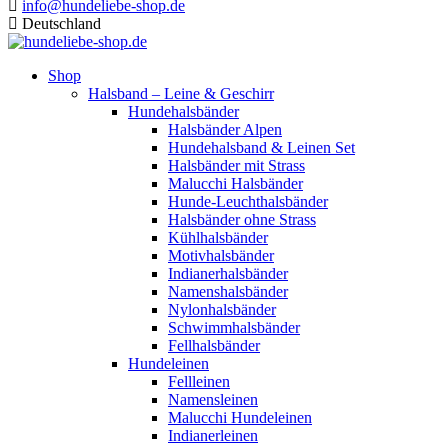
info@hundeliebe-shop.de
Deutschland
Shop
Halsband – Leine & Geschirr
Hundehalsbänder
Halsbänder Alpen
Hundehalsband & Leinen Set
Halsbänder mit Strass
Malucchi Halsbänder
Hunde-Leuchthalsbänder
Halsbänder ohne Strass
Kühlhalsbänder
Motivhalsbänder
Indianerhalsbänder
Namenshalsbänder
Nylonhalsbänder
Schwimmhalsbänder
Fellhalsbänder
Hundeleinen
Fellleinen
Namensleinen
Malucchi Hundeleinen
Indianerleinen