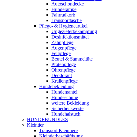
Autoschondecke
Hunderampe
Fahrradkorb
Transporttasche
Pflege- & Hygieneartikel
Ungezieferbekämpfung
Desinfektionsmittel
Zahnpflege
Augenpflege
Fellpflege
Beutel & Sammeltüte
Pfotenpflege
Ohrenpflege
Deodorant
Krallenpflege
Hundebekleidung
Hundemantel
Hundeschuhe
weitere Bekleidung
Sicherheitsweste
Hundehalstuch
HUNDEBUNDLES
Kleintier
Transport Kleintiere
Kleintierbeschäftigung