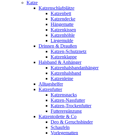
Katze
Katzenschlafplätze
Katzenbett
Katzendecke
Hängematte
Katzenkissen
Katzenhöhle
Liegemulde
Drinnen & Draußen
Katzen-Schutznetz
Katzenklappe
Halsband & Anhänger
Katzenhalsbandanhänger
Katzenhalsband
Katzenleine
Alltagshelfer
Katzenfutter
Katzensnacks
Katzen-Nassfutter
Katzen-Trockenfutter
Futterergänzung
Katzentoilette & Co
Deo & Geruchsbinder
Schaufeln
Vorlegematten