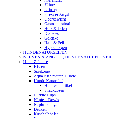
Nierendiät
Zähne
Urinary
Stress & Angst
Übergewicht
Gastrointestinal
Herz & Leber
Diabetes
Gelenke
Haut & Fell
Hypoallergen
HUNDENATURSEIFEN
NERVEN & ÄNGSTE, HUNDENATURPULVER
Hund Zuhause
Kissen
Spielzeug
Aqua Kühlmatten Hunde
Hunde Kauartikel
Hundekauartikel
Snackdosen
Cuddle Cups
Näpfe – Bowls
Napfunterlagen
Decken
Kuschelhöhlen