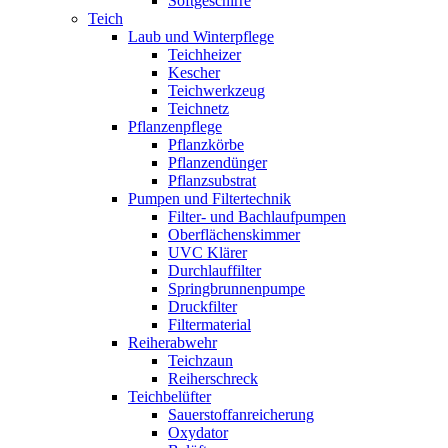
Softgeschirre
Teich
Laub und Winterpflege
Teichheizer
Kescher
Teichwerkzeug
Teichnetz
Pflanzenpflege
Pflanzkörbe
Pflanzendünger
Pflanzsubstrat
Pumpen und Filtertechnik
Filter- und Bachlaufpumpen
Oberflächenskimmer
UVC Klärer
Durchlauffilter
Springbrunnenpumpe
Druckfilter
Filtermaterial
Reiherabwehr
Teichzaun
Reiherschreck
Teichbelüfter
Sauerstoffanreicherung
Oxydator