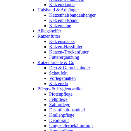
Katzenklappe
Halsband & Anhänger
Katzenhalsbandanhänger
Katzenhalsband
Katzenleine
Alltagshelfer
Katzenfutter
Katzensnacks
Katzen-Nassfutter
Katzen-Trockenfutter
Futterergänzung
Katzentoilette & Co
Deo & Geruchsbinder
Schaufeln
Vorlegematten
Katzenklo
Pflege- & Hygieneartikel
Pfotenpflege
Fellpflege
Zahnpflege
Desinfektionsmittel
Krallenpflege
Deodorant
Ungezieferbekämpfung
Augenpflege