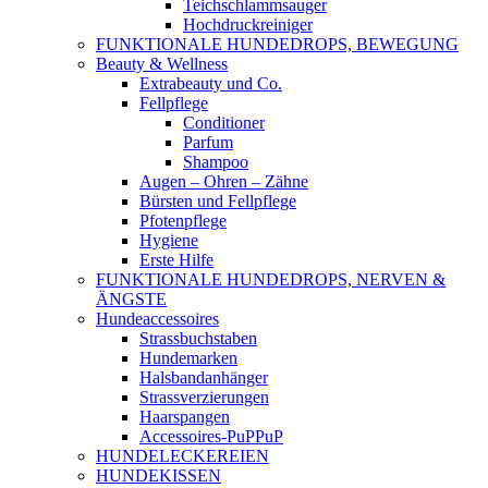
Teichschlammsauger
Hochdruckreiniger
FUNKTIONALE HUNDEDROPS, BEWEGUNG
Beauty & Wellness
Extrabeauty und Co.
Fellpflege
Conditioner
Parfum
Shampoo
Augen – Ohren – Zähne
Bürsten und Fellpflege
Pfotenpflege
Hygiene
Erste Hilfe
FUNKTIONALE HUNDEDROPS, NERVEN &
ÄNGSTE
Hundeaccessoires
Strassbuchstaben
Hundemarken
Halsbandanhänger
Strassverzierungen
Haarspangen
Accessoires-PuPPuP
HUNDELECKEREIEN
HUNDEKISSEN