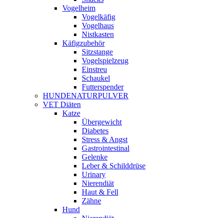
Vogelheim
Vogelkäfig
Vogelhaus
Nistkasten
Käfigzubehör
Sitzstange
Vogelspielzeug
Einstreu
Schaukel
Futterspender
HUNDENATURPULVER
VET Diäten
Katze
Übergewicht
Diabetes
Stress & Angst
Gastrointestinal
Gelenke
Leber & Schilddrüse
Urinary
Nierendiät
Haut & Fell
Zähne
Hund