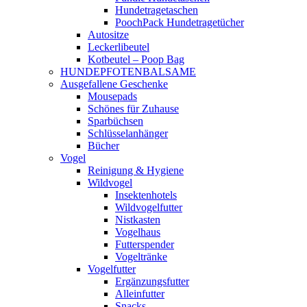
Hundetragetaschen
PoochPack Hundetragetücher
Autositze
Leckerlibeutel
Kotbeutel – Poop Bag
HUNDEPFOTENBALSAME
Ausgefallene Geschenke
Mousepads
Schönes für Zuhause
Sparbüchsen
Schlüsselanhänger
Bücher
Vogel
Reinigung & Hygiene
Wildvogel
Insektenhotels
Wildvogelfutter
Nistkasten
Vogelhaus
Futterspender
Vogeltränke
Vogelfutter
Ergänzungsfutter
Alleinfutter
Snacks