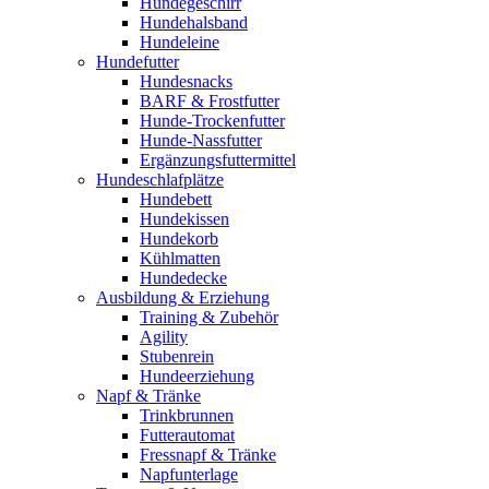
Hundegeschirr
Hundehalsband
Hundeleine
Hundefutter
Hundesnacks
BARF & Frostfutter
Hunde-Trockenfutter
Hunde-Nassfutter
Ergänzungsfuttermittel
Hundeschlafplätze
Hundebett
Hundekissen
Hundekorb
Kühlmatten
Hundedecke
Ausbildung & Erziehung
Training & Zubehör
Agility
Stubenrein
Hundeerziehung
Napf & Tränke
Trinkbrunnen
Futterautomat
Fressnapf & Tränke
Napfunterlage