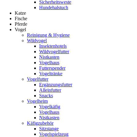
Sicherheitsweste
Hundehalstuch
Katze
Fische
Pferde
Vogel
Reinigung & Hygiene
Wildvogel
Insektenhotels
Wildvogelfutter
Nistkasten
Vogelhaus
Futterspender
Vogeltränke
Vogelfutter
Ergänzungsfutter
Alleinfutter
Snacks
Vogelheim
Vogelkäfig
Vogelhaus
Nistkasten
Käfigzubehör
Sitzstange
Vogelspielzeug