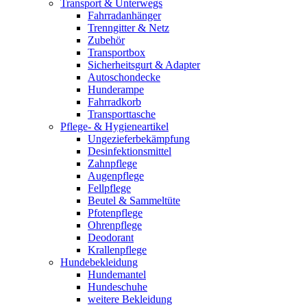
Transport & Unterwegs
Fahrradanhänger
Trenngitter & Netz
Zubehör
Transportbox
Sicherheitsgurt & Adapter
Autoschondecke
Hunderampe
Fahrradkorb
Transporttasche
Pflege- & Hygieneartikel
Ungezieferbekämpfung
Desinfektionsmittel
Zahnpflege
Augenpflege
Fellpflege
Beutel & Sammeltüte
Pfotenpflege
Ohrenpflege
Deodorant
Krallenpflege
Hundebekleidung
Hundemantel
Hundeschuhe
weitere Bekleidung