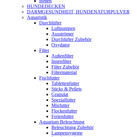
Betten
HUNDEDECKEN
DARMGESUNDHEIT, HUNDENATURPULVER
Aquaristik
Durchlüfter
Luftpumpen
Ausströmer
Durchlüfter Zubehör
Oxydator
Filter
Außenfilter
Innenfilter
Filter Zubehör
Filtermaterial
Fischfutter
Tablettenfutter
Sticks & Pellets
Granulat
Spezialfutter
Mixfutter
Flockenfutter
Ferienfutter
Aquarium Beleuchtung
Beleuchtung Zubehör
Lampensysteme