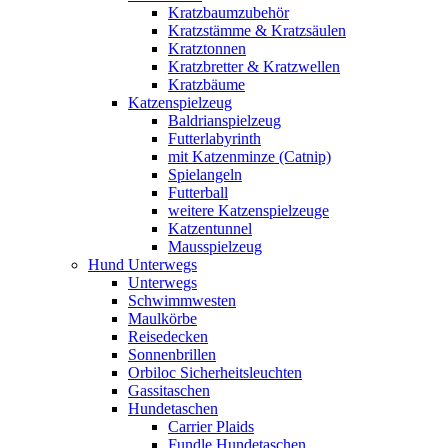
Kratzbaumzubehör
Kratzstämme & Kratzsäulen
Kratztonnen
Kratzbretter & Kratzwellen
Kratzbäume
Katzenspielzeug
Baldrianspielzeug
Futterlabyrinth
mit Katzenminze (Catnip)
Spielangeln
Futterball
weitere Katzenspielzeuge
Katzentunnel
Mausspielzeug
Hund Unterwegs
Unterwegs
Schwimmwesten
Maulkörbe
Reisedecken
Sonnenbrillen
Orbiloc Sicherheitsleuchten
Gassitaschen
Hundetaschen
Carrier Plaids
Fundle Hundetaschen