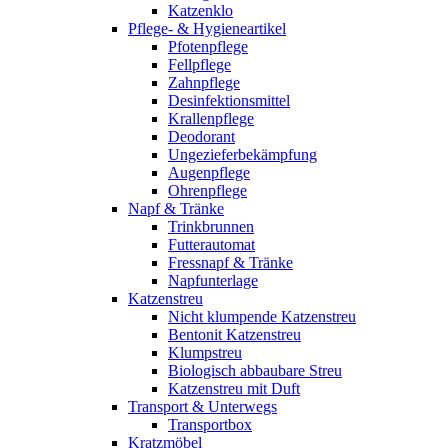
Katzenklo
Pflege- & Hygieneartikel
Pfotenpflege
Fellpflege
Zahnpflege
Desinfektionsmittel
Krallenpflege
Deodorant
Ungezieferbekämpfung
Augenpflege
Ohrenpflege
Napf & Tränke
Trinkbrunnen
Futterautomat
Fressnapf & Tränke
Napfunterlage
Katzenstreu
Nicht klumpende Katzenstreu
Bentonit Katzenstreu
Klumpstreu
Biologisch abbaubare Streu
Katzenstreu mit Duft
Transport & Unterwegs
Transportbox
Kratzmöbel