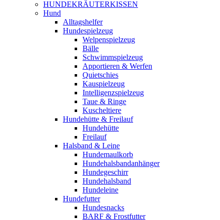
HUNDEKRÄUTERKISSEN
Hund
Alltagshelfer
Hundespielzeug
Welpenspielzeug
Bälle
Schwimmspielzeug
Apportieren & Werfen
Quietschies
Kauspielzeug
Intelligenzspielzeug
Taue & Ringe
Kuscheltiere
Hundehütte & Freilauf
Hundehütte
Freilauf
Halsband & Leine
Hundemaulkorb
Hundehalsbandanhänger
Hundegeschirr
Hundehalsband
Hundeleine
Hundefutter
Hundesnacks
BARF & Frostfutter