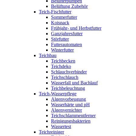
Belüfterpumpen
Belüftung Zubehör
Teich-Fischfutter
Sommerfutter
Koisnack
Frühjahr- und Herbstfutter
Ganzjahresfutter
Störfutter
Futterautomaten
Winterfutter
Teichbau
Teichbecken
Teichdeko
Schlauchverbinder
Teichschlauch
Wasserfall und Bachlauf
Teichbeleuchtung
Teich-Wasserpflege
Algenvorbeugung
Wasserhärte und pH
Algenvernichter
Teichschlammentferner
Reinigungsbakterien
Wassertest
Teichreiniger