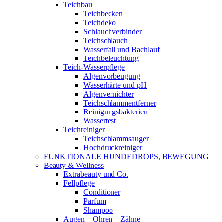
Teichbau
Teichbecken
Teichdeko
Schlauchverbinder
Teichschlauch
Wasserfall und Bachlauf
Teichbeleuchtung
Teich-Wasserpflege
Algenvorbeugung
Wasserhärte und pH
Algenvernichter
Teichschlammentferner
Reinigungsbakterien
Wassertest
Teichreiniger
Teichschlammsauger
Hochdruckreiniger
FUNKTIONALE HUNDEDROPS, BEWEGUNG
Beauty & Wellness
Extrabeauty und Co.
Fellpflege
Conditioner
Parfum
Shampoo
Augen – Ohren – Zähne