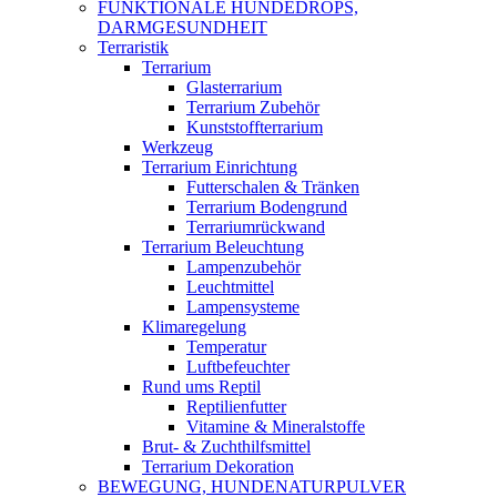
FUNKTIONALE HUNDEDROPS,
DARMGESUNDHEIT
Terraristik
Terrarium
Glasterrarium
Terrarium Zubehör
Kunststoffterrarium
Werkzeug
Terrarium Einrichtung
Futterschalen & Tränken
Terrarium Bodengrund
Terrariumrückwand
Terrarium Beleuchtung
Lampenzubehör
Leuchtmittel
Lampensysteme
Klimaregelung
Temperatur
Luftbefeuchter
Rund ums Reptil
Reptilienfutter
Vitamine & Mineralstoffe
Brut- & Zuchthilfsmittel
Terrarium Dekoration
BEWEGUNG, HUNDENATURPULVER