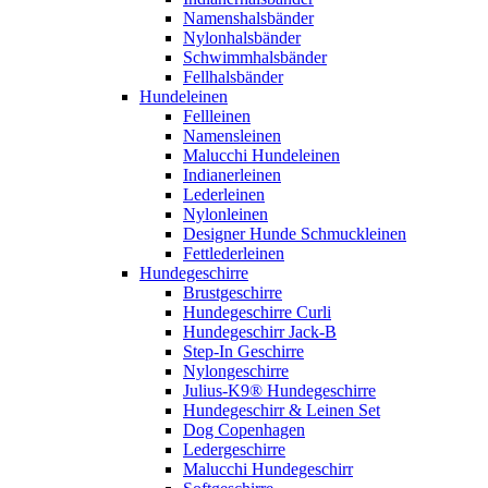
Namenshalsbänder
Nylonhalsbänder
Schwimmhalsbänder
Fellhalsbänder
Hundeleinen
Fellleinen
Namensleinen
Malucchi Hundeleinen
Indianerleinen
Lederleinen
Nylonleinen
Designer Hunde Schmuckleinen
Fettlederleinen
Hundegeschirre
Brustgeschirre
Hundegeschirre Curli
Hundegeschirr Jack-B
Step-In Geschirre
Nylongeschirre
Julius-K9® Hundegeschirre
Hundegeschirr & Leinen Set
Dog Copenhagen
Ledergeschirre
Malucchi Hundegeschirr