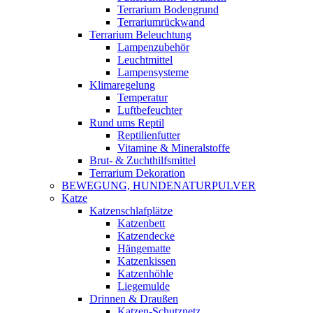
Terrarium Bodengrund
Terrariumrückwand
Terrarium Beleuchtung
Lampenzubehör
Leuchtmittel
Lampensysteme
Klimaregelung
Temperatur
Luftbefeuchter
Rund ums Reptil
Reptilienfutter
Vitamine & Mineralstoffe
Brut- & Zuchthilfsmittel
Terrarium Dekoration
BEWEGUNG, HUNDENATURPULVER
Katze
Katzenschlafplätze
Katzenbett
Katzendecke
Hängematte
Katzenkissen
Katzenhöhle
Liegemulde
Drinnen & Draußen
Katzen-Schutznetz