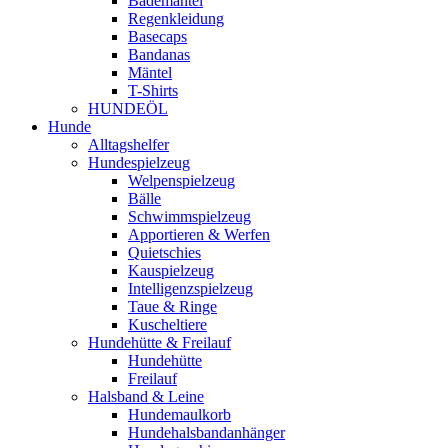
Bademäntel
Regenkleidung
Basecaps
Bandanas
Mäntel
T-Shirts
HUNDEÖL
Hunde
Alltagshelfer
Hundespielzeug
Welpenspielzeug
Bälle
Schwimmspielzeug
Apportieren & Werfen
Quietschies
Kauspielzeug
Intelligenzspielzeug
Taue & Ringe
Kuscheltiere
Hundehütte & Freilauf
Hundehütte
Freilauf
Halsband & Leine
Hundemaulkorb
Hundehalsbandanhänger