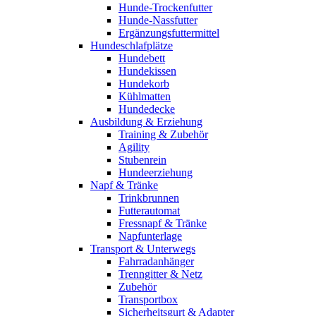
Hunde-Trockenfutter
Hunde-Nassfutter
Ergänzungsfuttermittel
Hundeschlafplätze
Hundebett
Hundekissen
Hundekorb
Kühlmatten
Hundedecke
Ausbildung & Erziehung
Training & Zubehör
Agility
Stubenrein
Hundeerziehung
Napf & Tränke
Trinkbrunnen
Futterautomat
Fressnapf & Tränke
Napfunterlage
Transport & Unterwegs
Fahrradanhänger
Trenngitter & Netz
Zubehör
Transportbox
Sicherheitsgurt & Adapter