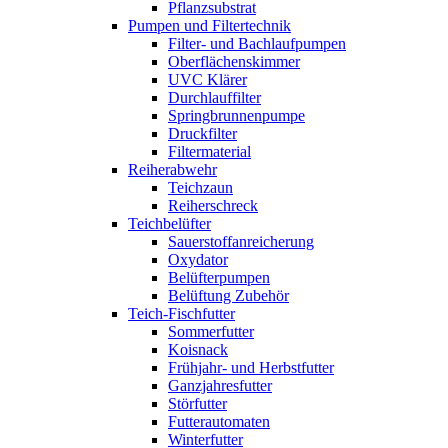
Pflanzsubstrat
Pumpen und Filtertechnik
Filter- und Bachlaufpumpen
Oberflächenskimmer
UVC Klärer
Durchlauffilter
Springbrunnenpumpe
Druckfilter
Filtermaterial
Reiherabwehr
Teichzaun
Reiherschreck
Teichbelüfter
Sauerstoffanreicherung
Oxydator
Belüfterpumpen
Belüftung Zubehör
Teich-Fischfutter
Sommerfutter
Koisnack
Frühjahr- und Herbstfutter
Ganzjahresfutter
Störfutter
Futterautomaten
Winterfutter