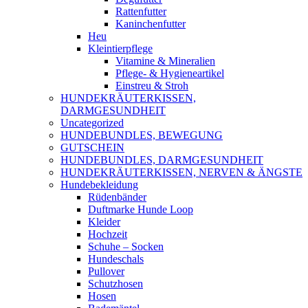
Rattenfutter
Kaninchenfutter
Heu
Kleintierpflege
Vitamine & Mineralien
Pflege- & Hygieneartikel
Einstreu & Stroh
HUNDEKRÄUTERKISSEN,
DARMGESUNDHEIT
Uncategorized
HUNDEBUNDLES, BEWEGUNG
GUTSCHEIN
HUNDEBUNDLES, DARMGESUNDHEIT
HUNDEKRÄUTERKISSEN, NERVEN & ÄNGSTE
Hundebekleidung
Rüdenbänder
Duftmarke Hunde Loop
Kleider
Hochzeit
Schuhe – Socken
Hundeschals
Pullover
Schutzhosen
Hosen