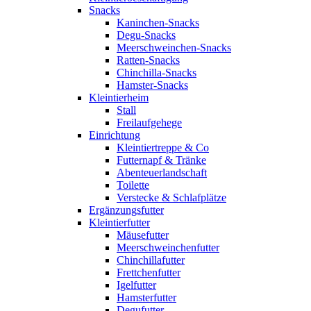
Snacks
Kaninchen-Snacks
Degu-Snacks
Meerschweinchen-Snacks
Ratten-Snacks
Chinchilla-Snacks
Hamster-Snacks
Kleintierheim
Stall
Freilaufgehege
Einrichtung
Kleintiertreppe & Co
Futternapf & Tränke
Abenteuerlandschaft
Toilette
Verstecke & Schlafplätze
Ergänzungsfutter
Kleintierfutter
Mäusefutter
Meerschweinchenfutter
Chinchillafutter
Frettchenfutter
Igelfutter
Hamsterfutter
Degufutter