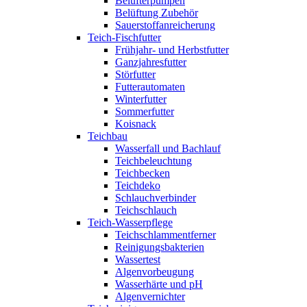
Belüfterpumpen
Belüftung Zubehör
Sauerstoffanreicherung
Teich-Fischfutter
Frühjahr- und Herbstfutter
Ganzjahresfutter
Störfutter
Futterautomaten
Winterfutter
Sommerfutter
Koisnack
Teichbau
Wasserfall und Bachlauf
Teichbeleuchtung
Teichbecken
Teichdeko
Schlauchverbinder
Teichschlauch
Teich-Wasserpflege
Teichschlammentferner
Reinigungsbakterien
Wassertest
Algenvorbeugung
Wasserhärte und pH
Algenvernichter