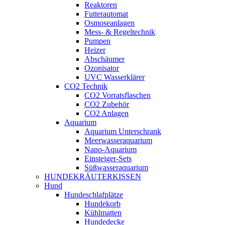
Reaktoren
Futterautomat
Osmoseanlagen
Mess- & Regeltechnik
Pumpen
Heizer
Abschäumer
Ozonisator
UVC Wasserklärer
CO2 Technik
CO2 Vorratsflaschen
CO2 Zubehör
CO2 Anlagen
Aquarium
Aquarium Unterschrank
Meerwasseraquarium
Nano-Aquarium
Einsteiger-Sets
Süßwasseraquarium
HUNDEKRÄUTERKISSEN
Hund
Hundeschlafplätze
Hundekorb
Kühlmatten
Hundedecke