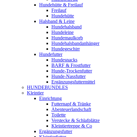
Hundehütte & Freilauf
Freilauf
Hundehütte
Halsband & Leine
Hundehalsband
Hundeleine
Hundemaulkorb
Hundehalsbandanhänger
Hundegeschirr
Hundefutter
Hundesnacks
BARF & Frostfutter
Hunde-Trockenfutter
Hunde-Nassfutter
Ergänzungsfuttermittel
HUNDEBUNDLES
Kleintier
Einrichtung
Futternapf & Tränke
Abenteuerlandschaft
Toilette
Verstecke & Schlafplätze
Kleintiertreppe & Co
Ergänzungsfutter
Kleintierfutter