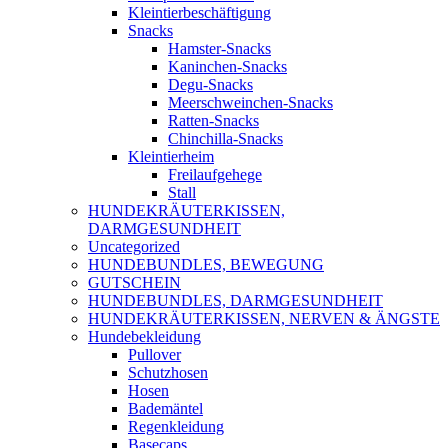
Kleintierbeschäftigung
Snacks
Hamster-Snacks
Kaninchen-Snacks
Degu-Snacks
Meerschweinchen-Snacks
Ratten-Snacks
Chinchilla-Snacks
Kleintierheim
Freilaufgehege
Stall
HUNDEKRÄUTERKISSEN,
DARMGESUNDHEIT
Uncategorized
HUNDEBUNDLES, BEWEGUNG
GUTSCHEIN
HUNDEBUNDLES, DARMGESUNDHEIT
HUNDEKRÄUTERKISSEN, NERVEN & ÄNGSTE
Hundebekleidung
Pullover
Schutzhosen
Hosen
Bademäntel
Regenkleidung
Basecaps