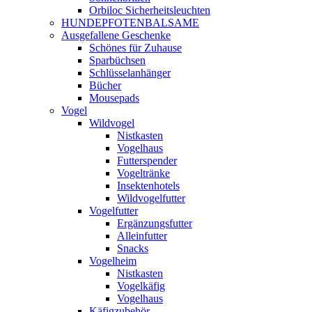
Orbiloc Sicherheitsleuchten
HUNDEPFOTENBALSAME
Ausgefallene Geschenke
Schönes für Zuhause
Sparbüchsen
Schlüsselanhänger
Bücher
Mousepads
Vogel
Wildvogel
Nistkasten
Vogelhaus
Futterspender
Vogeltränke
Insektenhotels
Wildvogelfutter
Vogelfutter
Ergänzungsfutter
Alleinfutter
Snacks
Vogelheim
Nistkasten
Vogelkäfig
Vogelhaus
Käfigzubehör