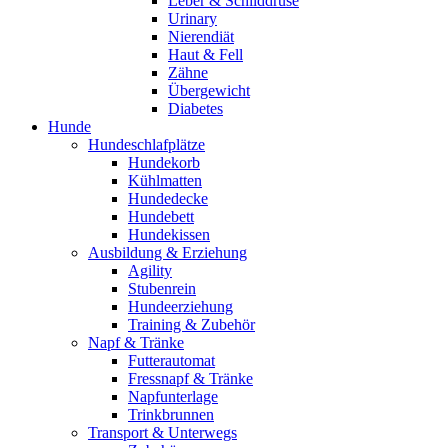
Leber & Schilddrüse
Urinary
Nierendiät
Haut & Fell
Zähne
Übergewicht
Diabetes
Hunde
Hundeschlafplätze
Hundekorb
Kühlmatten
Hundedecke
Hundebett
Hundekissen
Ausbildung & Erziehung
Agility
Stubenrein
Hundeerziehung
Training & Zubehör
Napf & Tränke
Futterautomat
Fressnapf & Tränke
Napfunterlage
Trinkbrunnen
Transport & Unterwegs