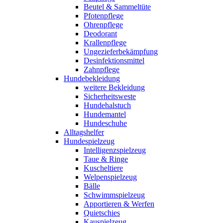
Beutel & Sammeltüte
Pfotenpflege
Ohrenpflege
Deodorant
Krallenpflege
Ungezieferbekämpfung
Desinfektionsmittel
Zahnpflege
Hundebekleidung
weitere Bekleidung
Sicherheitsweste
Hundehalstuch
Hundemantel
Hundeschuhe
Alltagshelfer
Hundespielzeug
Intelligenzspielzeug
Taue & Ringe
Kuscheltiere
Welpenspielzeug
Bälle
Schwimmspielzeug
Apportieren & Werfen
Quietschies
Kauspielzeug