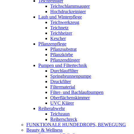
Teichreiniger
Teichschlammsauger
Hochdruckreiniger
Laub und Winterpflege
Teichwerkzeug
Teichnetz
Teichheizer
Kescher
Pflanzenpflege
Pflanzsubstrat
Pflanzkörbe
Pflanzendünger
Pumpen und Filtertechnik
Durchlauffilter
Springbrunnenpumpe
Druckfilter
Filtermaterial
Filter- und Bachlaufpumpen
Oberflächenskimmer
UVC Klärer
Reiherabwehr
Teichzaun
Reiherschreck
FUNKTIONALE HUNDEDROPS, BEWEGUNG
Beauty & Wellness