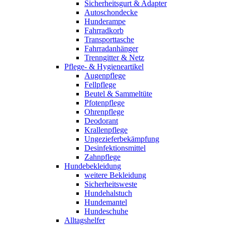
Sicherheitsgurt & Adapter
Autoschondecke
Hunderampe
Fahrradkorb
Transporttasche
Fahrradanhänger
Trenngitter & Netz
Pflege- & Hygieneartikel
Augenpflege
Fellpflege
Beutel & Sammeltüte
Pfotenpflege
Ohrenpflege
Deodorant
Krallenpflege
Ungezieferbekämpfung
Desinfektionsmittel
Zahnpflege
Hundebekleidung
weitere Bekleidung
Sicherheitsweste
Hundehalstuch
Hundemantel
Hundeschuhe
Alltagshelfer