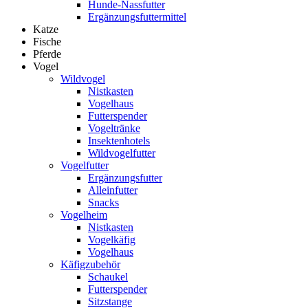
Hunde-Nassfutter
Ergänzungsfuttermittel
Katze
Fische
Pferde
Vogel
Wildvogel
Nistkasten
Vogelhaus
Futterspender
Vogeltränke
Insektenhotels
Wildvogelfutter
Vogelfutter
Ergänzungsfutter
Alleinfutter
Snacks
Vogelheim
Nistkasten
Vogelkäfig
Vogelhaus
Käfigzubehör
Schaukel
Futterspender
Sitzstange