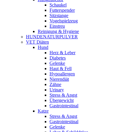
Schaukel
Futterspender
Sitzstange
Vogelspielzeug
Einstreu
Reinigung & Hygiene
HUNDENATURPULVER
VET Diäten
Hund
Herz & Leber
Diabetes
Gelenke
Haut & Fell
Hypoallergen
Nierendiät
Zähne
Urinary
Stress & Angst
Übergewicht
Gastrointestinal
Katze
Stress & Angst
Gastrointestinal
Gelenke