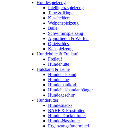
Hundespielzeug
Intelligenzspielzeug
Taue & Ringe
Kuscheltiere
Welpenspielzeug
Bälle
Schwimmspielzeug
Apportieren & Werfen
Quietschies
Kauspielzeug
Hundehütte & Freilauf
Freilauf
Hundehütte
Halsband & Leine
Hundehalsband
Hundeleine
Hundemaulkorb
Hundehalsbandanhänger
Hundegeschirr
Hundefutter
Hundesnacks
BARF & Frostfutter
Hunde-Trockenfutter
Hunde-Nassfutter
Ergänzungsfuttermittel