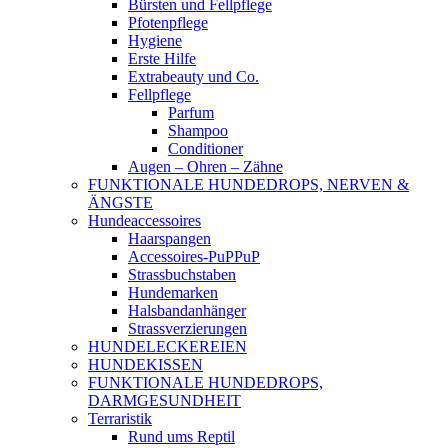
Bürsten und Fellpflege
Pfotenpflege
Hygiene
Erste Hilfe
Extrabeauty und Co.
Fellpflege
Parfum
Shampoo
Conditioner
Augen – Ohren – Zähne
FUNKTIONALE HUNDEDROPS, NERVEN &
ÄNGSTE
Hundeaccessoires
Haarspangen
Accessoires-PuPPuP
Strassbuchstaben
Hundemarken
Halsbandanhänger
Strassverzierungen
HUNDELECKEREIEN
HUNDEKISSEN
FUNKTIONALE HUNDEDROPS,
DARMGESUNDHEIT
Terraristik
Rund ums Reptil