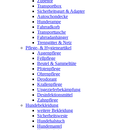
Zubehör
Transportbox
Sicherheitsgurt & Adapter
Autoschondecke
Hunderampe
Fahrradkorb
Transporttasche
Fahrradanhänger
Trenngitter & Netz
Pflege- & Hygieneartikel
Augenpflege
Fellpflege
Beutel & Sammeltüte
Pfotenpflege
Ohrenpflege
Deodorant
Krallenpflege
Ungezieferbekämpfung
Desinfektionsmittel
Zahnpflege
Hundebekleidung
weitere Bekleidung
Sicherheitsweste
Hundehalstuch
Hundemantel