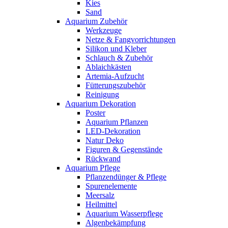
Kies
Sand
Aquarium Zubehör
Werkzeuge
Netze & Fangvorrichtungen
Silikon und Kleber
Schlauch & Zubehör
Ablaichkästen
Artemia-Aufzucht
Fütterungszubehör
Reinigung
Aquarium Dekoration
Poster
Aquarium Pflanzen
LED-Dekoration
Natur Deko
Figuren & Gegenstände
Rückwand
Aquarium Pflege
Pflanzendünger & Pflege
Spurenelemente
Meersalz
Heilmittel
Aquarium Wasserpflege
Algenbekämpfung