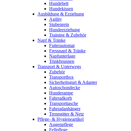
Hundebett
Hundekissen
Ausbildung & Erziehung
Agility
Stubenrein
Hundeerziehung
Training & Zubehör
Napf & Tränke
Futterautomat
Fressnapf & Tränke
Napfunterlage
Trinkbrunnen
Transport & Unterwegs
Zubehör
Transportbox
Sicherheitsgurt & Adapter
Autoschondecke
Hunderampe
Fahrradkorb
Transporttasche
Fahrradanhänger
Trenngitter & Netz
Pflege- & Hygieneartikel
Augenpflege
Fellpflege