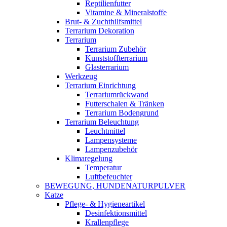
Reptilienfutter
Vitamine & Mineralstoffe
Brut- & Zuchthilfsmittel
Terrarium Dekoration
Terrarium
Terrarium Zubehör
Kunststoffterrarium
Glasterrarium
Werkzeug
Terrarium Einrichtung
Terrariumrückwand
Futterschalen & Tränken
Terrarium Bodengrund
Terrarium Beleuchtung
Leuchtmittel
Lampensysteme
Lampenzubehör
Klimaregelung
Temperatur
Luftbefeuchter
BEWEGUNG, HUNDENATURPULVER
Katze
Pflege- & Hygieneartikel
Desinfektionsmittel
Krallenpflege