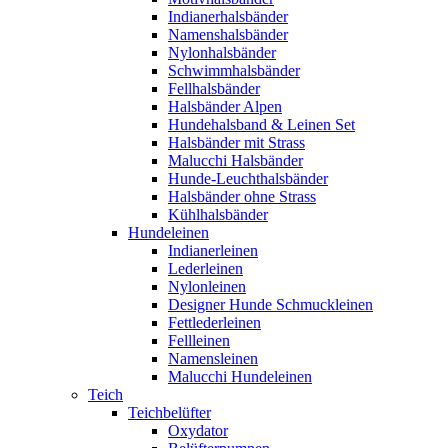
Indianerhalsbänder
Namenshalsbänder
Nylonhalsbänder
Schwimmhalsbänder
Fellhalsbänder
Halsbänder Alpen
Hundehalsband & Leinen Set
Halsbänder mit Strass
Malucchi Halsbänder
Hunde-Leuchthalsbänder
Halsbänder ohne Strass
Kühlhalsbänder
Hundeleinen
Indianerleinen
Lederleinen
Nylonleinen
Designer Hunde Schmuckleinen
Fettlederleinen
Fellleinen
Namensleinen
Malucchi Hundeleinen
Teich
Teichbelüfter
Oxydator