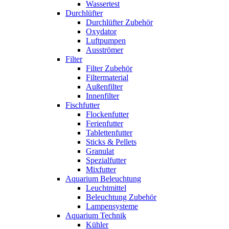
Wassertest
Durchlüfter
Durchlüfter Zubehör
Oxydator
Luftpumpen
Ausströmer
Filter
Filter Zubehör
Filtermaterial
Außenfilter
Innenfilter
Fischfutter
Flockenfutter
Ferienfutter
Tablettenfutter
Sticks & Pellets
Granulat
Spezialfutter
Mixfutter
Aquarium Beleuchtung
Leuchtmittel
Beleuchtung Zubehör
Lampensysteme
Aquarium Technik
Kühler