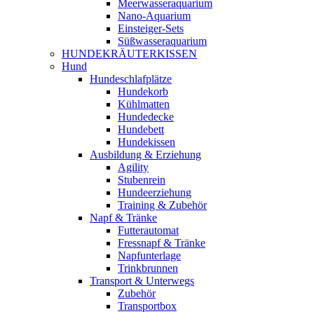
Meerwasseraquarium
Nano-Aquarium
Einsteiger-Sets
Süßwasseraquarium
HUNDEKRÄUTERKISSEN
Hund
Hundeschlafplätze
Hundekorb
Kühlmatten
Hundedecke
Hundebett
Hundekissen
Ausbildung & Erziehung
Agility
Stubenrein
Hundeerziehung
Training & Zubehör
Napf & Tränke
Futterautomat
Fressnapf & Tränke
Napfunterlage
Trinkbrunnen
Transport & Unterwegs
Zubehör
Transportbox