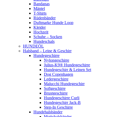
Bandanas
Mäntel
T-Shirts
Rüdenbänder
Duftmarke Hunde Loop
Kleider
Hochzeit
Schuhe – Socken
Hundeschals
HUNDEÖL
Halsband – Leine & Geschirr
Hundegeschirre
Nylongeschirre
Julius-K9® Hundegeschirre
Hundegeschirr & Leinen Set
Dog Copenhagen
Ledergeschirre
Malucchi Hundegeschirr
Softgeschirre
Brustgeschirre
Hundegeschirre Curli
Hundegeschirr Jack-B
Step-In Geschirre
Hundehalsbänder
Motivhalsbänder