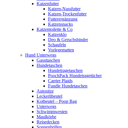
Katzenfutter
Katzen-Nassfutter
Katzen-Trockenfutter
Futterergänzung
Katzensnacks
Katzentoilette & Co
Katzenklo
Deo & Geruchsbinder
Schaufeln
Vorlegematten
Hund Unterwegs
Gassitaschen
Hundetaschen
Hundetragetaschen
PoochPack Hundetragetücher
Carrier Plaids
Fundle Hundetaschen
Autositze
Leckerlibeutel
Kotbeutel – Poop Bag
Unterwegs
Schwimmwesten
Maulkörbe
Reisedecken
Sonnenbrillen