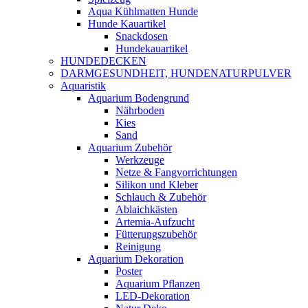
Aqua Kühlmatten Hunde
Hunde Kauartikel
Snackdosen
Hundekauartikel
HUNDEDECKEN
DARMGESUNDHEIT, HUNDENATURPULVER
Aquaristik
Aquarium Bodengrund
Nährboden
Kies
Sand
Aquarium Zubehör
Werkzeuge
Netze & Fangvorrichtungen
Silikon und Kleber
Schlauch & Zubehör
Ablaichkästen
Artemia-Aufzucht
Fütterungszubehör
Reinigung
Aquarium Dekoration
Poster
Aquarium Pflanzen
LED-Dekoration