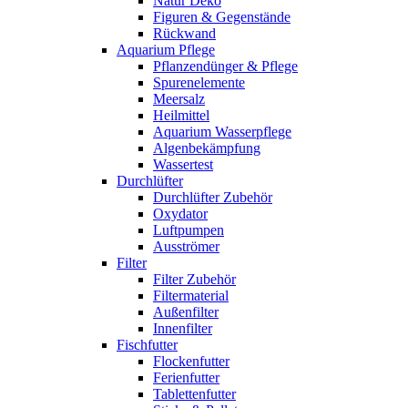
Natur Deko
Figuren & Gegenstände
Rückwand
Aquarium Pflege
Pflanzendünger & Pflege
Spurenelemente
Meersalz
Heilmittel
Aquarium Wasserpflege
Algenbekämpfung
Wassertest
Durchlüfter
Durchlüfter Zubehör
Oxydator
Luftpumpen
Ausströmer
Filter
Filter Zubehör
Filtermaterial
Außenfilter
Innenfilter
Fischfutter
Flockenfutter
Ferienfutter
Tablettenfutter