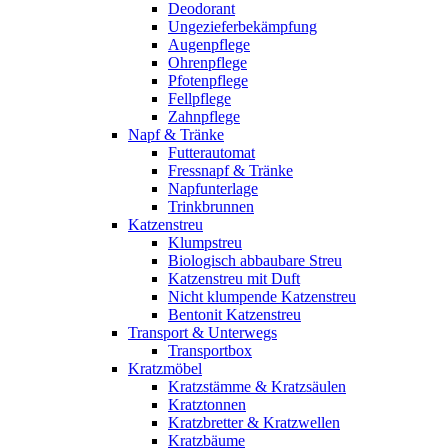
Deodorant
Ungezieferbekämpfung
Augenpflege
Ohrenpflege
Pfotenpflege
Fellpflege
Zahnpflege
Napf & Tränke
Futterautomat
Fressnapf & Tränke
Napfunterlage
Trinkbrunnen
Katzenstreu
Klumpstreu
Biologisch abbaubare Streu
Katzenstreu mit Duft
Nicht klumpende Katzenstreu
Bentonit Katzenstreu
Transport & Unterwegs
Transportbox
Kratzmöbel
Kratzstämme & Kratzsäulen
Kratztonnen
Kratzbretter & Kratzwellen
Kratzbäume