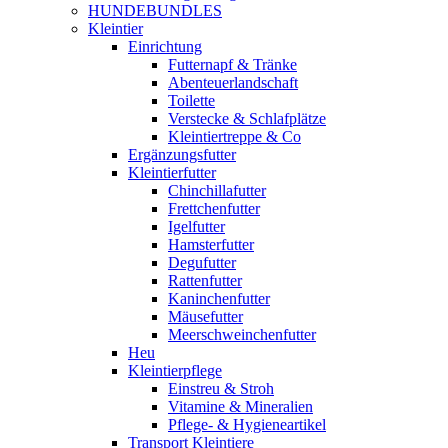
HUNDEBUNDLES
Kleintier
Einrichtung
Futternapf & Tränke
Abenteuerlandschaft
Toilette
Verstecke & Schlafplätze
Kleintiertreppe & Co
Ergänzungsfutter
Kleintierfutter
Chinchillafutter
Frettchenfutter
Igelfutter
Hamsterfutter
Degufutter
Rattenfutter
Kaninchenfutter
Mäusefutter
Meerschweinchenfutter
Heu
Kleintierpflege
Einstreu & Stroh
Vitamine & Mineralien
Pflege- & Hygieneartikel
Transport Kleintiere