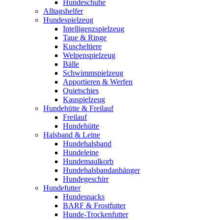
Hundeschuhe
Alltagshelfer
Hundespielzeug
Intelligenzspielzeug
Taue & Ringe
Kuscheltiere
Welpenspielzeug
Bälle
Schwimmspielzeug
Apportieren & Werfen
Quietschies
Kauspielzeug
Hundehütte & Freilauf
Freilauf
Hundehütte
Halsband & Leine
Hundehalsband
Hundeleine
Hundemaulkorb
Hundehalsbandanhänger
Hundegeschirr
Hundefutter
Hundesnacks
BARF & Frostfutter
Hunde-Trockenfutter