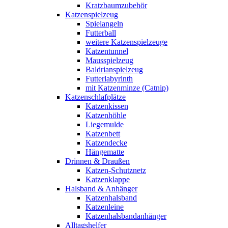
Kratzbaumzubehör
Katzenspielzeug
Spielangeln
Futterball
weitere Katzenspielzeuge
Katzentunnel
Mausspielzeug
Baldrianspielzeug
Futterlabyrinth
mit Katzenminze (Catnip)
Katzenschlafplätze
Katzenkissen
Katzenhöhle
Liegemulde
Katzenbett
Katzendecke
Hängematte
Drinnen & Draußen
Katzen-Schutznetz
Katzenklappe
Halsband & Anhänger
Katzenhalsband
Katzenleine
Katzenhalsbandanhänger
Alltagshelfer