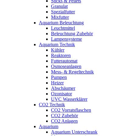
Sticks & Pellets
Granulat
Spezialfutter
Mixfutter
Aquarium Beleuchtung
Leuchtmittel
Beleuchtung Zubehör
Lampensysteme
Aquarium Technik
Kühler
Reaktoren
Futterautomat
Osmoseanlagen
Mess- & Regeltechnik
Pumpen
Heizer
Abschäumer
Ozonisator
UVC Wasserklärer
CO2 Technik
CO2 Vorratsflaschen
CO2 Zubehör
CO2 Anlagen
Aquarium
Aquarium Unterschrank