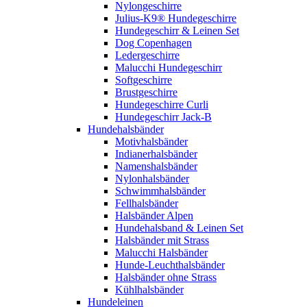
Nylongeschirre
Julius-K9® Hundegeschirre
Hundegeschirr & Leinen Set
Dog Copenhagen
Ledergeschirre
Malucchi Hundegeschirr
Softgeschirre
Brustgeschirre
Hundegeschirre Curli
Hundegeschirr Jack-B
Hundehalsbänder
Motivhalsbänder
Indianerhalsbänder
Namenshalsbänder
Nylonhalsbänder
Schwimmhalsbänder
Fellhalsbänder
Halsbänder Alpen
Hundehalsband & Leinen Set
Halsbänder mit Strass
Malucchi Halsbänder
Hunde-Leuchthalsbänder
Halsbänder ohne Strass
Kühlhalsbänder
Hundeleinen