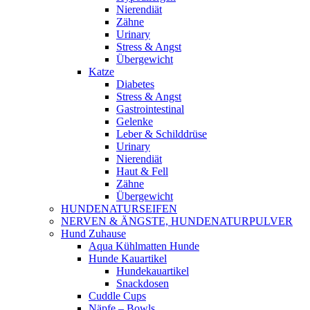
Nierendiät
Zähne
Urinary
Stress & Angst
Übergewicht
Katze
Diabetes
Stress & Angst
Gastrointestinal
Gelenke
Leber & Schilddrüse
Urinary
Nierendiät
Haut & Fell
Zähne
Übergewicht
HUNDENATURSEIFEN
NERVEN & ÄNGSTE, HUNDENATURPULVER
Hund Zuhause
Aqua Kühlmatten Hunde
Hunde Kauartikel
Hundekauartikel
Snackdosen
Cuddle Cups
Näpfe – Bowls