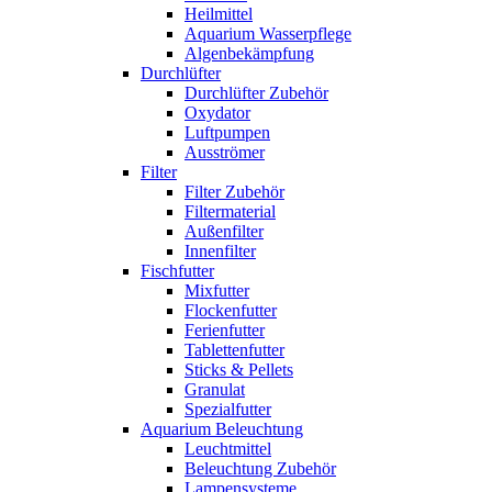
Heilmittel
Aquarium Wasserpflege
Algenbekämpfung
Durchlüfter
Durchlüfter Zubehör
Oxydator
Luftpumpen
Ausströmer
Filter
Filter Zubehör
Filtermaterial
Außenfilter
Innenfilter
Fischfutter
Mixfutter
Flockenfutter
Ferienfutter
Tablettenfutter
Sticks & Pellets
Granulat
Spezialfutter
Aquarium Beleuchtung
Leuchtmittel
Beleuchtung Zubehör
Lampensysteme