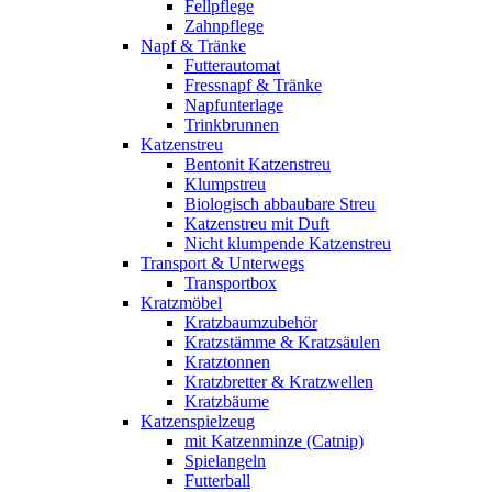
Fellpflege
Zahnpflege
Napf & Tränke
Futterautomat
Fressnapf & Tränke
Napfunterlage
Trinkbrunnen
Katzenstreu
Bentonit Katzenstreu
Klumpstreu
Biologisch abbaubare Streu
Katzenstreu mit Duft
Nicht klumpende Katzenstreu
Transport & Unterwegs
Transportbox
Kratzmöbel
Kratzbaumzubehör
Kratzstämme & Kratzsäulen
Kratztonnen
Kratzbretter & Kratzwellen
Kratzbäume
Katzenspielzeug
mit Katzenminze (Catnip)
Spielangeln
Futterball