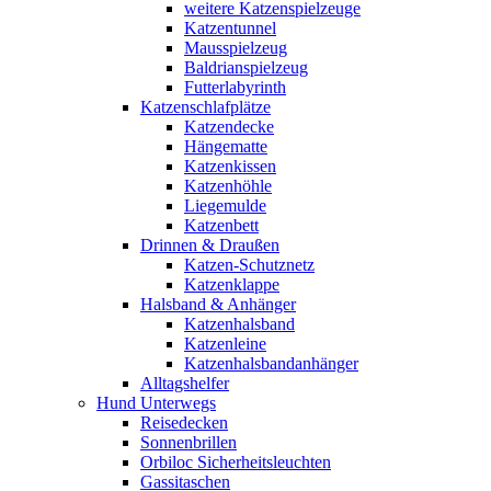
weitere Katzenspielzeuge
Katzentunnel
Mausspielzeug
Baldrianspielzeug
Futterlabyrinth
Katzenschlafplätze
Katzendecke
Hängematte
Katzenkissen
Katzenhöhle
Liegemulde
Katzenbett
Drinnen & Draußen
Katzen-Schutznetz
Katzenklappe
Halsband & Anhänger
Katzenhalsband
Katzenleine
Katzenhalsbandanhänger
Alltagshelfer
Hund Unterwegs
Reisedecken
Sonnenbrillen
Orbiloc Sicherheitsleuchten
Gassitaschen