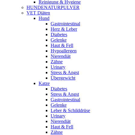
Reinigung & Hygiene
HUNDENATURPULVER
VET Diäten
Hund
Gastrointestinal
Herz & Leber
Diabetes
Gelenke
Haut & Fell
Hypoallergen
Nierendiät
Zähne
Urinary
Stress & Angst
Übergewicht
Katze
Diabetes
Stress & Angst
Gastrointestinal
Gelenke
Leber & Schilddrüse
Urinary
Nierendiät
Haut & Fell
Zähne