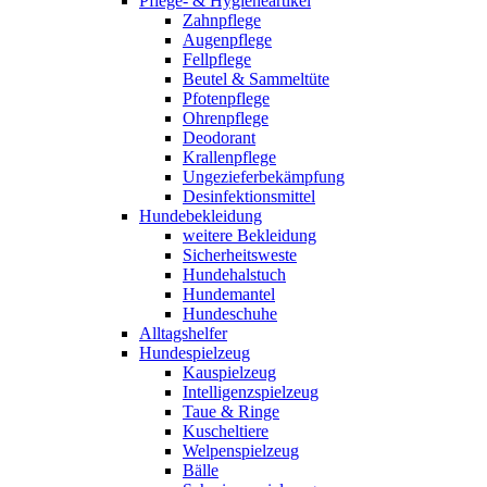
Pflege- & Hygieneartikel
Zahnpflege
Augenpflege
Fellpflege
Beutel & Sammeltüte
Pfotenpflege
Ohrenpflege
Deodorant
Krallenpflege
Ungezieferbekämpfung
Desinfektionsmittel
Hundebekleidung
weitere Bekleidung
Sicherheitsweste
Hundehalstuch
Hundemantel
Hundeschuhe
Alltagshelfer
Hundespielzeug
Kauspielzeug
Intelligenzspielzeug
Taue & Ringe
Kuscheltiere
Welpenspielzeug
Bälle