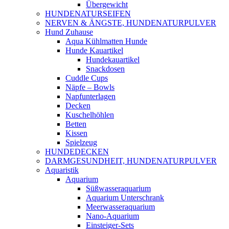
Übergewicht
HUNDENATURSEIFEN
NERVEN & ÄNGSTE, HUNDENATURPULVER
Hund Zuhause
Aqua Kühlmatten Hunde
Hunde Kauartikel
Hundekauartikel
Snackdosen
Cuddle Cups
Näpfe – Bowls
Napfunterlagen
Decken
Kuschelhöhlen
Betten
Kissen
Spielzeug
HUNDEDECKEN
DARMGESUNDHEIT, HUNDENATURPULVER
Aquaristik
Aquarium
Süßwasseraquarium
Aquarium Unterschrank
Meerwasseraquarium
Nano-Aquarium
Einsteiger-Sets