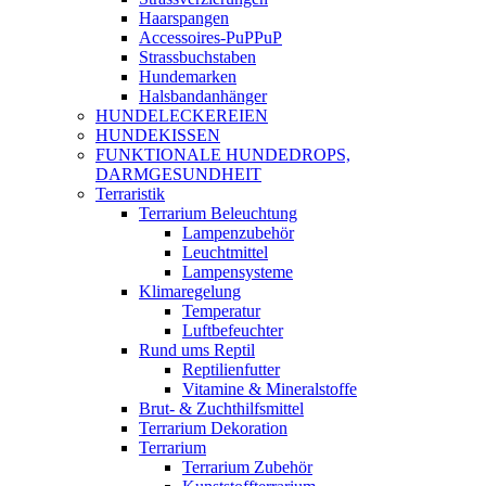
Haarspangen
Accessoires-PuPPuP
Strassbuchstaben
Hundemarken
Halsbandanhänger
HUNDELECKEREIEN
HUNDEKISSEN
FUNKTIONALE HUNDEDROPS,
DARMGESUNDHEIT
Terraristik
Terrarium Beleuchtung
Lampenzubehör
Leuchtmittel
Lampensysteme
Klimaregelung
Temperatur
Luftbefeuchter
Rund ums Reptil
Reptilienfutter
Vitamine & Mineralstoffe
Brut- & Zuchthilfsmittel
Terrarium Dekoration
Terrarium
Terrarium Zubehör