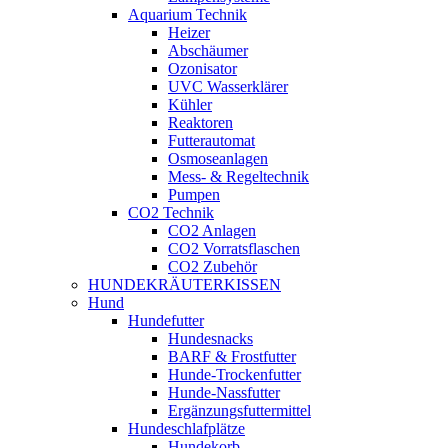
Aquarium Technik
Heizer
Abschäumer
Ozonisator
UVC Wasserklärer
Kühler
Reaktoren
Futterautomat
Osmoseanlagen
Mess- & Regeltechnik
Pumpen
CO2 Technik
CO2 Anlagen
CO2 Vorratsflaschen
CO2 Zubehör
HUNDEKRÄUTERKISSEN
Hund
Hundefutter
Hundesnacks
BARF & Frostfutter
Hunde-Trockenfutter
Hunde-Nassfutter
Ergänzungsfuttermittel
Hundeschlafplätze
Hundekorb