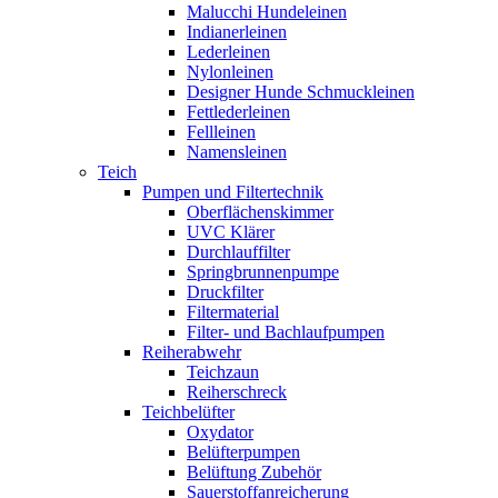
Malucchi Hundeleinen
Indianerleinen
Lederleinen
Nylonleinen
Designer Hunde Schmuckleinen
Fettlederleinen
Fellleinen
Namensleinen
Teich
Pumpen und Filtertechnik
Oberflächenskimmer
UVC Klärer
Durchlauffilter
Springbrunnenpumpe
Druckfilter
Filtermaterial
Filter- und Bachlaufpumpen
Reiherabwehr
Teichzaun
Reiherschreck
Teichbelüfter
Oxydator
Belüfterpumpen
Belüftung Zubehör
Sauerstoffanreicherung