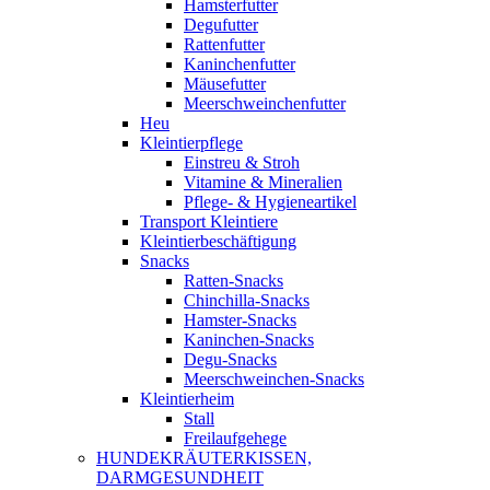
Hamsterfutter
Degufutter
Rattenfutter
Kaninchenfutter
Mäusefutter
Meerschweinchenfutter
Heu
Kleintierpflege
Einstreu & Stroh
Vitamine & Mineralien
Pflege- & Hygieneartikel
Transport Kleintiere
Kleintierbeschäftigung
Snacks
Ratten-Snacks
Chinchilla-Snacks
Hamster-Snacks
Kaninchen-Snacks
Degu-Snacks
Meerschweinchen-Snacks
Kleintierheim
Stall
Freilaufgehege
HUNDEKRÄUTERKISSEN,
DARMGESUNDHEIT