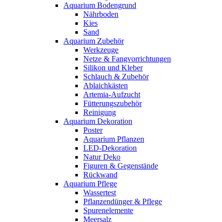
Aquarium Bodengrund
Nährboden
Kies
Sand
Aquarium Zubehör
Werkzeuge
Netze & Fangvorrichtungen
Silikon und Kleber
Schlauch & Zubehör
Ablaichkästen
Artemia-Aufzucht
Fütterungszubehör
Reinigung
Aquarium Dekoration
Poster
Aquarium Pflanzen
LED-Dekoration
Natur Deko
Figuren & Gegenstände
Rückwand
Aquarium Pflege
Wassertest
Pflanzendünger & Pflege
Spurenelemente
Meersalz