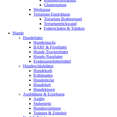
Kunststoffterrarium
Glasterrarium
Werkzeug
Terrarium Einrichtung
Terrarium Bodengrund
Terrariumrückwand
Futterschalen & Tränken
Hunde
Hundefutter
Hundesnacks
BARF & Frostfutter
Hunde-Trockenfutter
Hunde-Nassfutter
Ergänzungsfuttermittel
Hundeschlafplätze
Hundekorb
Kühlmatten
Hundedecke
Hundebett
Hundekissen
Ausbildung & Erziehung
Agility
Stubenrein
Hundeerziehung
Training & Zubehör