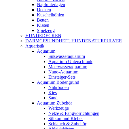
Napfunterlagen
Decken
Kuschelhöhlen
Betten
Kissen
Spielzeug
HUNDEDECKEN
DARMGESUNDHEIT, HUNDENATURPULVER
Aquaristik
Aquarium
Süßwasseraquarium
Aquarium Unterschrank
Meerwasseraquarium
Nano-Aquarium
Einsteiger-Sets
Aquarium Bodengrund
Nährboden
Kies
Sand
Aquarium Zubehör
Werkzeuge
Netze & Fangvorrichtungen
Silikon und Kleber
Schlauch & Zubehör
Ablaichkästen