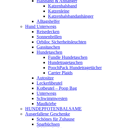
Halsband & Anhänger
Katzenhalsband
Katzenleine
Katzenhalsbandanhänger
Alltagshelfer
Hund Unterwegs
Reisedecken
Sonnenbrillen
Orbiloc Sicherheitsleuchten
Gassitaschen
Hundetaschen
Fundle Hundetaschen
Hundetragetaschen
PoochPack Hundetragetücher
Carrier Plaids
Autositze
Leckerlibeutel
Kotbeutel – Poop Bag
Unterwegs
Schwimmwesten
Maulkörbe
HUNDEPFOTENBALSAME
Ausgefallene Geschenke
Schönes für Zuhause
Sparbüchsen