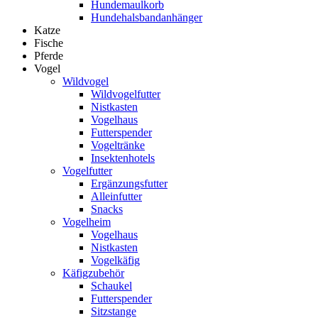
Hundemaulkorb
Hundehalsbandanhänger
Katze
Fische
Pferde
Vogel
Wildvogel
Wildvogelfutter
Nistkasten
Vogelhaus
Futterspender
Vogeltränke
Insektenhotels
Vogelfutter
Ergänzungsfutter
Alleinfutter
Snacks
Vogelheim
Vogelhaus
Nistkasten
Vogelkäfig
Käfigzubehör
Schaukel
Futterspender
Sitzstange