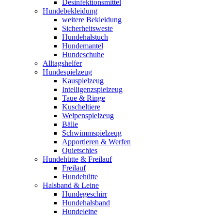
Desinfektionsmittel
Hundebekleidung
weitere Bekleidung
Sicherheitsweste
Hundehalstuch
Hundemantel
Hundeschuhe
Alltagshelfer
Hundespielzeug
Kauspielzeug
Intelligenzspielzeug
Taue & Ringe
Kuscheltiere
Welpenspielzeug
Bälle
Schwimmspielzeug
Apportieren & Werfen
Quietschies
Hundehütte & Freilauf
Freilauf
Hundehütte
Halsband & Leine
Hundegeschirr
Hundehalsband
Hundeleine