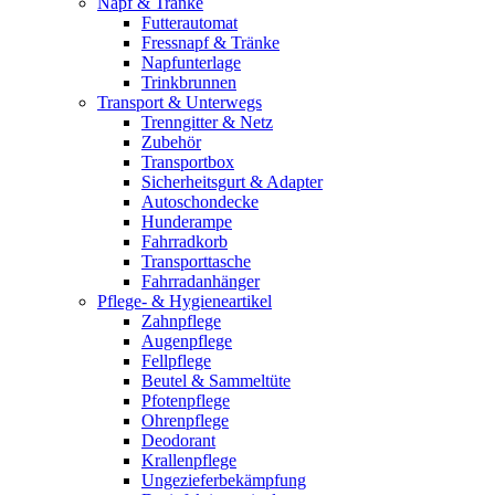
Napf & Tränke
Futterautomat
Fressnapf & Tränke
Napfunterlage
Trinkbrunnen
Transport & Unterwegs
Trenngitter & Netz
Zubehör
Transportbox
Sicherheitsgurt & Adapter
Autoschondecke
Hunderampe
Fahrradkorb
Transporttasche
Fahrradanhänger
Pflege- & Hygieneartikel
Zahnpflege
Augenpflege
Fellpflege
Beutel & Sammeltüte
Pfotenpflege
Ohrenpflege
Deodorant
Krallenpflege
Ungezieferbekämpfung