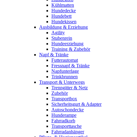
Kühlmatten
Hundedecke
Hundebett
Hundekissen
Ausbildung & Erziehung
Agility
Stubenrein
Hundeerziehung
Training & Zubehör
Napf & Tränke
Futterautomat
Fressnapf & Tränke
Napfunterlage
Trinkbrunnen
Transport & Unterwegs
Trenngitter & Netz
Zubehör
Transportbox
Sicherheitsgurt & Adapter
Autoschondecke
Hunderampe
Fahrradkorb
Transporttasche
Fahrradanhänger