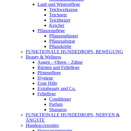
Laub und Winterpflege
Teichwerkzeug
Teichnetz
Teichheizer
Kescher
Pflanzenpflege
Pflanzendünger
Pflanzsubstrat
Pflanzkörbe
FUNKTIONALE HUNDEDROPS, BEWEGUNG
Beauty & Wellness
Augen – Ohren – Zähne
Bürsten und Fellpflege
Pfotenpflege
Hygiene
Erste Hilfe
Extrabeauty und Co.
Fellpflege
Conditioner
Parfum
Shampoo
FUNKTIONALE HUNDEDROPS, NERVEN &
ÄNGSTE
Hundeaccessoires
Strassverzierungen