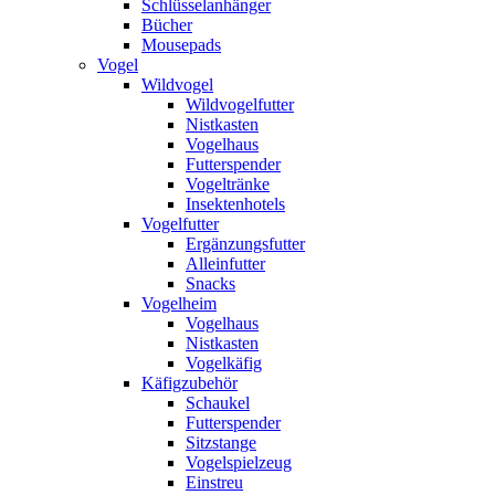
Schlüsselanhänger
Bücher
Mousepads
Vogel
Wildvogel
Wildvogelfutter
Nistkasten
Vogelhaus
Futterspender
Vogeltränke
Insektenhotels
Vogelfutter
Ergänzungsfutter
Alleinfutter
Snacks
Vogelheim
Vogelhaus
Nistkasten
Vogelkäfig
Käfigzubehör
Schaukel
Futterspender
Sitzstange
Vogelspielzeug
Einstreu