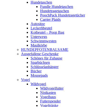
Hundetaschen
Fundle Hundetaschen
Hundetragetaschen
PoochPack Hundetragetücher
Carrier Plaids
Autositze
Leckerlibeutel
Kotbeutel – Poop Bag
Unterwegs
Schwimmwesten
Maulkörbe
HUNDEPFOTENBALSAME
Ausgefallene Geschenke
Schönes für Zuhause
Sparbüchsen
Schlüsselanhänger
Bücher
Mousepads
Vogel
Wildvogel
Wildvogelfutter
Nistkasten
Vogelhaus
Futterspender
Vogeltränke