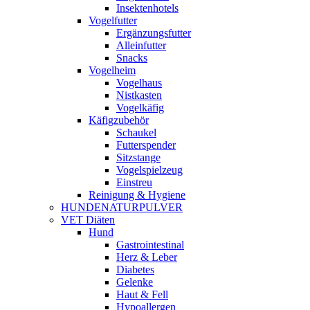
Insektenhotels
Vogelfutter
Ergänzungsfutter
Alleinfutter
Snacks
Vogelheim
Vogelhaus
Nistkasten
Vogelkäfig
Käfigzubehör
Schaukel
Futterspender
Sitzstange
Vogelspielzeug
Einstreu
Reinigung & Hygiene
HUNDENATURPULVER
VET Diäten
Hund
Gastrointestinal
Herz & Leber
Diabetes
Gelenke
Haut & Fell
Hypoallergen