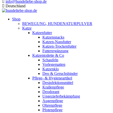
info@hundeliebe-shop.de
Deutschland
Shop
BEWEGUNG, HUNDENATURPULVER
Katze
Katzenfutter
Katzensnacks
Katzen-Nassfutter
Katzen-Trockenfutter
Futterergänzung
Katzentoilette & Co
Schaufeln
Vorlegematten
Katzenklo
Deo & Geruchsbinder
Pflege- & Hygieneartikel
Desinfektionsmittel
Krallenpflege
Deodorant
Ungezieferbekämpfung
Augenpflege
Ohrenpflege
Pfotenpflege