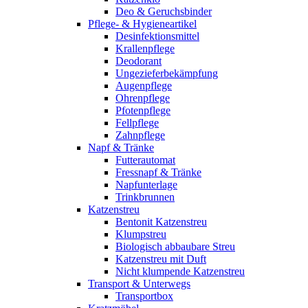
Deo & Geruchsbinder
Pflege- & Hygieneartikel
Desinfektionsmittel
Krallenpflege
Deodorant
Ungezieferbekämpfung
Augenpflege
Ohrenpflege
Pfotenpflege
Fellpflege
Zahnpflege
Napf & Tränke
Futterautomat
Fressnapf & Tränke
Napfunterlage
Trinkbrunnen
Katzenstreu
Bentonit Katzenstreu
Klumpstreu
Biologisch abbaubare Streu
Katzenstreu mit Duft
Nicht klumpende Katzenstreu
Transport & Unterwegs
Transportbox