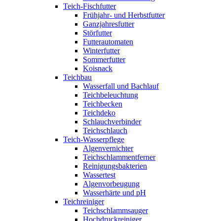
Teich-Fischfutter
Frühjahr- und Herbstfutter
Ganzjahresfutter
Störfutter
Futterautomaten
Winterfutter
Sommerfutter
Koisnack
Teichbau
Wasserfall und Bachlauf
Teichbeleuchtung
Teichbecken
Teichdeko
Schlauchverbinder
Teichschlauch
Teich-Wasserpflege
Algenvernichter
Teichschlammentferner
Reinigungsbakterien
Wassertest
Algenvorbeugung
Wasserhärte und pH
Teichreiniger
Teichschlammsauger
Hochdruckreiniger