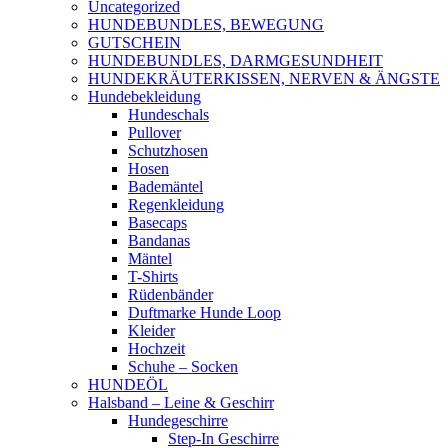
Uncategorized
HUNDEBUNDLES, BEWEGUNG
GUTSCHEIN
HUNDEBUNDLES, DARMGESUNDHEIT
HUNDEKRÄUTERKISSEN, NERVEN & ÄNGSTE
Hundebekleidung
Hundeschals
Pullover
Schutzhosen
Hosen
Bademäntel
Regenkleidung
Basecaps
Bandanas
Mäntel
T-Shirts
Rüdenbänder
Duftmarke Hunde Loop
Kleider
Hochzeit
Schuhe – Socken
HUNDEÖL
Halsband – Leine & Geschirr
Hundegeschirre
Step-In Geschirre